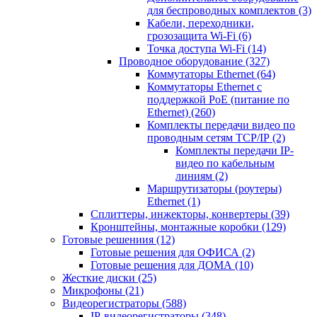
для беспроводных комплектов
(3)
Кабели, переходники,
грозозащита Wi-Fi
(6)
Точка доступа Wi-Fi
(14)
Проводное оборудование
(327)
Коммутаторы Ethernet
(64)
Коммутаторы Ethernet с
поддержкой PoE (питание по
Ethernet)
(260)
Комплекты передачи видео по
проводным сетям TCP/IP
(2)
Комплекты передачи IP-
видео по кабельным
линиям
(2)
Маршрутизаторы (роутеры)
Ethernet
(1)
Сплиттеры, инжекторы, конвертеры
(39)
Кронштейны, монтажные коробки
(129)
Готовые решениия
(12)
Готовые решения для ОФИСА
(2)
Готовые решения для ДОМА
(10)
Жесткие диски
(25)
Микрофоны
(21)
Видеорегистраторы
(588)
IP-видеорегистраторы
(348)