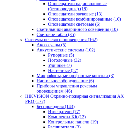
Оповещатели радиоволновые
(беспроводные)
(18)
Оповещатели звуковые
(13)
Оповещатели комбинированные
(10)
Оповещатели световые
(6)
Светильники аварийного освещения
(10)
Световое табло
(35)
Системы речевого оповещения
(162)
Аксессуары
(5)
Аккустические системы
(102)
Рупорные
(5)
Потолочные
(32)
Уличные
(7)
Настенные
(57)
Микрофоны, микрофонные консоли
(3)
Настольное оборудование
(6)
Приборы управления речевым
оповещением
(46)
HIKVISION Охранно-пожарная сигнализация AX
PRO
(177)
Беспроводная
(143)
Извещатели
(77)
Комплекты Kit
(12)
Контрольные панели
(19)
Расширители
(3)