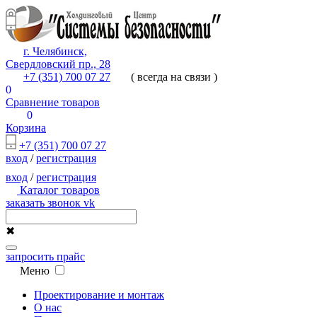
г. Челябинск,
Свердловский пр., 28
+7 (351) 700 07 27
( всегда на связи )
0
Сравнение товаров
0
Корзина
+7 (351) 700 07 27
вход
/
регистрация
вход
/
регистрация
Каталог товаров
заказать звонок
vk
✖
запросить прайс
Меню
Проектирование и монтаж
О нас