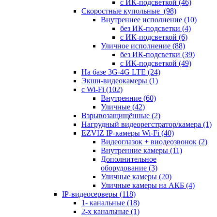
с ИК-подсветкой
(46)
Скоростные купольные
(98)
Внутреннее исполнение
(10)
без ИК-подсветки
(4)
с ИК-подсветкой
(6)
Уличное исполнение
(88)
без ИК-подсветки
(39)
с ИК-подсветкой
(49)
На базе 3G-4G LTE
(24)
Экшн-видеокамеры
(1)
с Wi-Fi
(102)
Внутренние
(60)
Уличные
(42)
Взрывозащищённые
(2)
Нагрудный видеорегстратор/камера
(1)
EZVIZ IP-камеры Wi-Fi
(40)
Видеоглазок + виодеозвонок
(2)
Внутренние камеры
(11)
Дополнительное
оборудование
(3)
Уличные камеры
(20)
Уличные камеры на АКБ
(4)
IP-видеосерверы
(118)
1- канальные
(18)
2-х канальные
(1)