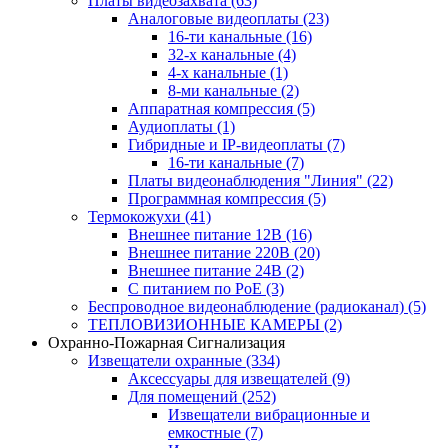
Платы видеозахвата
(63)
Аналоговые видеоплаты
(23)
16-ти канальные
(16)
32-х канальные
(4)
4-х канальные
(1)
8-ми канальные
(2)
Аппаратная компрессия
(5)
Аудиоплаты
(1)
Гибридные и IP-видеоплаты
(7)
16-ти канальные
(7)
Платы видеонаблюдения "Линия"
(22)
Программная компрессия
(5)
Термокожухи
(41)
Внешнее питание 12В
(16)
Внешнее питание 220В
(20)
Внешнее питание 24В
(2)
С питанием по PoE
(3)
Беспроводное видеонаблюдение (радиоканал)
(5)
ТЕПЛОВИЗИОННЫЕ КАМЕРЫ
(2)
Охранно-Пожарная Сигнализация
Извещатели охранные
(334)
Аксессуары для извещателей
(9)
Для помещений
(252)
Извещатели вибрационные и
емкостные
(7)