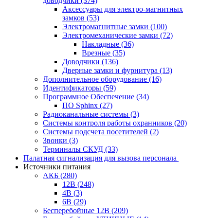
доводчики
(374)
Аксессуары для электро-магнитных
замков
(53)
Электромагнитные замки
(100)
Электромеханические замки
(72)
Накладные
(36)
Врезные
(35)
Доводчики
(136)
Дверные замки и фурнитура
(13)
Дополнительное оборудование
(16)
Идентификаторы
(59)
Программное Обеспечение
(34)
ПО Sphinx
(27)
Радиоканальные системы
(3)
Системы контроля работы охранников
(20)
Системы подсчета посетителей
(2)
Звонки
(3)
Терминалы СКУД
(33)
Палатная сигнализация для вызова персонала
Источники питания
АКБ
(280)
12В
(248)
4В
(3)
6В
(29)
Бесперебойные 12В
(209)