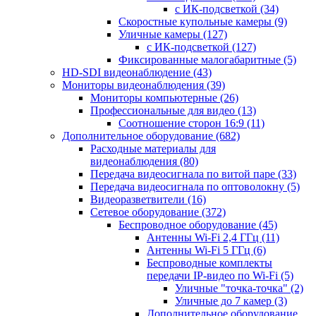
с ИК-подсветкой
(34)
Скоростные купольные камеры
(9)
Уличные камеры
(127)
с ИК-подсветкой
(127)
Фиксированные малогабаритные
(5)
HD-SDI видеонаблюдение
(43)
Мониторы видеонаблюдения
(39)
Мониторы компьютерные
(26)
Профессиональные для видео
(13)
Соотношение сторон 16:9
(11)
Дополнительное оборудование
(682)
Расходные материалы для
видеонаблюдения
(80)
Передача видеосигнала по витой паре
(33)
Передача видеосигнала по оптоволокну
(5)
Видеоразветвители
(16)
Сетевое оборудование
(372)
Беспроводное оборудование
(45)
Антенны Wi-Fi 2,4 ГГц
(11)
Антенны Wi-Fi 5 ГГц
(6)
Беспроводные комплекты
передачи IP-видео по Wi-Fi
(5)
Уличные "точка-точка"
(2)
Уличные до 7 камер
(3)
Дополнительное оборудование