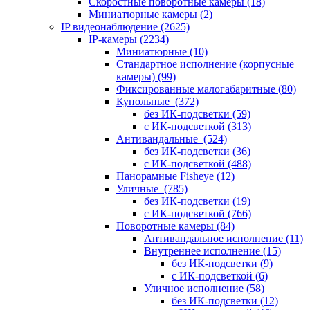
Скоростные поворотные камеры
(18)
Миниатюрные камеры
(2)
IP видеонаблюдение
(2625)
IP-камеры
(2234)
Миниатюрные
(10)
Стандартное исполнение (корпусные
камеры)
(99)
Фиксированные малогабаритные
(80)
Купольные
(372)
без ИК-подсветки
(59)
с ИК-подсветкой
(313)
Антивандальные
(524)
без ИК-подсветки
(36)
с ИК-подсветкой
(488)
Панорамные Fisheye
(12)
Уличные
(785)
без ИК-подсветки
(19)
с ИК-подсветкой
(766)
Поворотные камеры
(84)
Антивандальное исполнение
(11)
Внутреннее исполнение
(15)
без ИК-подсветки
(9)
с ИК-подсветкой
(6)
Уличное исполнение
(58)
без ИК-подсветки
(12)