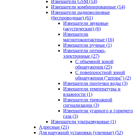
Извещатели GSM
(14)
Извещатели комбинированные
(14)
Извещатели радиоволновые
(беспроводные)
(61)
Извещатели звуковые
(акустические)
(6)
Извещатели
магнитоконтактные
(16)
Извещатели ручные
(1)
Извещатели оптико-
электронные
(27)
С объемной зоной
обнаружения
(25)
С поверхностной зоной
обнаружения ("штора")
(2)
Извещатели протечки воды
(3)
Извещатели температуры и
влажности
(1)
Извещатели тревожной
сигнализации
(3)
Извещатели угарного и горючего
газа
(3)
Извещатели ультразвуковые
(1)
Адресные
(21)
Для наружной установки (уличные)
(52)