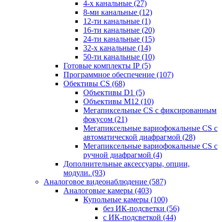
4-х канальные
(27)
8-ми канальные
(12)
12-ти канальные
(1)
16-ти канальные
(20)
24-ти канальные
(15)
32-х канальные
(14)
50-ти канальные
(10)
Готовые комплекты IP
(5)
Программное обеспечение
(107)
Обективы CS
(68)
Объективы D1
(5)
Объективы M12
(10)
Мегапиксельные CS c фиксированным
фокусом
(21)
Мегапиксельные вариофокальные CS c
автоматической диафрагмой
(28)
Мегапиксельные вариофокальные CS c
ручной диафрагмой
(4)
Дополнительные аксессуары, опции,
модули.
(93)
Аналоговое видеонаблюдение
(587)
Аналоговые камеры
(403)
Купольные камеры
(100)
без ИК-подсветки
(56)
с ИК-подсветкой
(44)