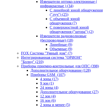
Извещатели оптико-электронные (
инфракрасные )
(34)
С линейной зоной обнаружения
("луч")
(25)
С объемной зоной
обнаружения
(7)
С поверхностной зоной
обнаружения ("штора")
(2)
Извещатели радиоволновые
(беспроводные)
(18)
Линейные
(9)
Объемные
(9)
FOX Система "Умный дом"
(7)
Интегрированная система "ОРИОН"
"Болид"
(210)
Приборы приемно-контрольные для ОПС
(398)
Дополнительное оборудование
(128)
Приборы GSM
(107)
4 зоны
(17)
9 зон
(1)
24 зоны
(4)
Дополнительное оборудование
(27)
12 зон
(4)
16 зон
(6)
2 зоны и менее
(5)