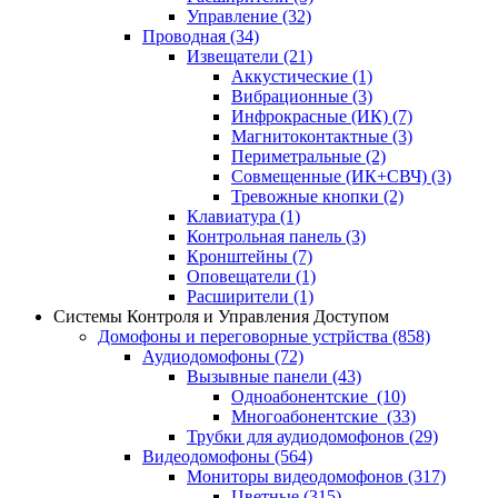
Управление
(32)
Проводная
(34)
Извещатели
(21)
Аккустические
(1)
Вибрационные
(3)
Инфрокрасные (ИК)
(7)
Магнитоконтактные
(3)
Периметральные
(2)
Совмещенные (ИК+СВЧ)
(3)
Тревожные кнопки
(2)
Клавиатура
(1)
Контрольная панель
(3)
Кронштейны
(7)
Оповещатели
(1)
Расширители
(1)
Системы Контроля и Управления Доступом
Домофоны и переговорные устрйства
(858)
Аудиодомофоны
(72)
Вызывные панели
(43)
Одноабонентские
(10)
Многоабонентские
(33)
Трубки для аудиодомофонов
(29)
Видеодомофоны
(564)
Мониторы видеодомофонов
(317)
Цветные
(315)