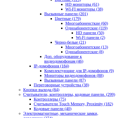
HD мониторы
(61)
WI-FI мониторы
(38)
Вызывные панели
(201)
Цветные
(179)
Многоабоненсткие
(60)
Одноабонентские
(119)
HD панели
(50)
Wi-Fi панели
(2)
Черно-белые
(21)
Многоабонентские
(13)
Одноабонентские
(8)
Доп. оборудование к
видеодомофонам
(46)
IP-домофония
(184)
Комплектующие для IP-домофонов
(9)
Мониторы видеодомофонов
(88)
Вызывные панели
(87)
Переговорные устройства
(38)
Кнопки выхода
(84)
Считыватели, контроллеры, кодовые панели.
(299)
Контроллеры
(75)
Считыватели Touch Memory, Proximity
(182)
Кодовые панели
(40)
Электромагнитные, механические замки,