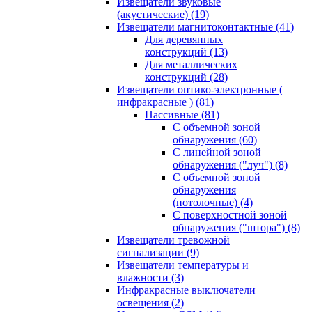
Извещатели звуковые
(акустические)
(19)
Извещатели магнитоконтактные
(41)
Для деревянных
конструкций
(13)
Для металлических
конструкций
(28)
Извещатели оптико-электронные (
инфракрасные )
(81)
Пассивные
(81)
С объемной зоной
обнаружения
(60)
С линейной зоной
обнаружения ("луч")
(8)
С объемной зоной
обнаружения
(потолочные)
(4)
С поверхностной зоной
обнаружения ("штора")
(8)
Извещатели тревожной
сигнализации
(9)
Извещатели температуры и
влажности
(3)
Инфракрасные выключатели
освещения
(2)