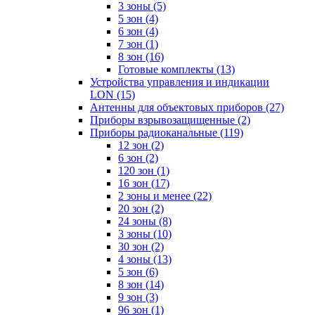
3 зоны
(5)
5 зон
(4)
6 зон
(4)
7 зон
(1)
8 зон
(16)
Готовые комплекты
(13)
Устройства управления и индикации
LON
(15)
Антенны для объектовых приборов
(27)
Приборы взрывозащищенные
(2)
Приборы радиоканальные
(119)
12 зон
(2)
6 зон
(2)
120 зон
(1)
16 зон
(17)
2 зоны и менее
(22)
20 зон
(2)
24 зоны
(8)
3 зоны
(10)
30 зон
(2)
4 зоны
(13)
5 зон
(6)
8 зон
(14)
9 зон
(3)
96 зон
(1)