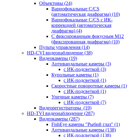
Объективы
(24)
Вариофокальные C/CS
(автоматическая диафрагма)
(10)
Вариофокальные C/CS с ИК-
коррекцией (автоматическая
диафрагма)
(4)
С фиксированным фокусным М12
(фиксированная диафрагма)
(10)
Пульты управления
(14)
HD-CVI видеонаблюдение
(38)
Видеокамеры
(19)
Антивандальные камеры
(3)
с ИК-подсветкой
(3)
Купольные камеры
(1)
с ИК-подсветкой
(1)
Скоростные поворотные камеры
(1)
с ИК-подсветкой
(1)
Уличные камеры
(7)
с ИК-подсветкой
(7)
Видеорегистраторы
(19)
HD-TVI видеонаблюдение
(287)
Видеокамеры
(287)
FishEye камеры "Рыбий глаз"
(1)
Антивандальные камеры
(138)
с ИК-подсветкой
(138)