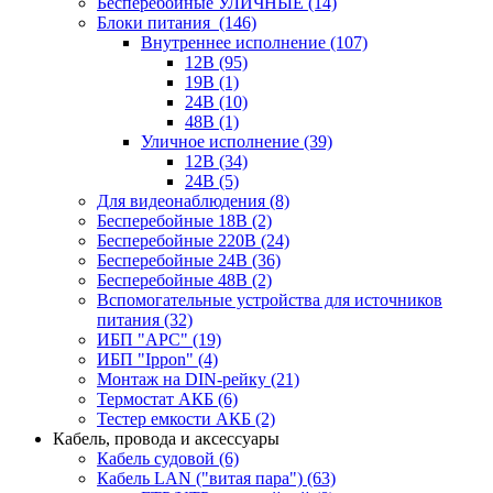
Бесперебойные УЛИЧНЫЕ
(14)
Блоки питания
(146)
Внутреннее исполнение
(107)
12В
(95)
19В
(1)
24В
(10)
48В
(1)
Уличное исполнение
(39)
12В
(34)
24В
(5)
Для видеонаблюдения
(8)
Бесперебойные 18В
(2)
Бесперебойные 220В
(24)
Бесперебойные 24В
(36)
Бесперебойные 48В
(2)
Вспомогательные устройства для источников
питания
(32)
ИБП "APC"
(19)
ИБП "Ippon"
(4)
Монтаж на DIN-рейку
(21)
Термостат АКБ
(6)
Тестер емкости АКБ
(2)
Кабель, провода и аксессуары
Кабель судовой
(6)
Кабель LAN ("витая пара")
(63)