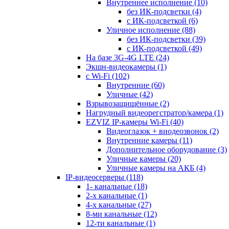
Внутреннее исполнение
(10)
без ИК-подсветки
(4)
с ИК-подсветкой
(6)
Уличное исполнение
(88)
без ИК-подсветки
(39)
с ИК-подсветкой
(49)
На базе 3G-4G LTE
(24)
Экшн-видеокамеры
(1)
с Wi-Fi
(102)
Внутренние
(60)
Уличные
(42)
Взрывозащищённые
(2)
Нагрудный видеорегстратор/камера
(1)
EZVIZ IP-камеры Wi-Fi
(40)
Видеоглазок + виодеозвонок
(2)
Внутренние камеры
(11)
Дополнительное оборудование
(3)
Уличные камеры
(20)
Уличные камеры на АКБ
(4)
IP-видеосерверы
(118)
1- канальные
(18)
2-х канальные
(1)
4-х канальные
(27)
8-ми канальные
(12)
12-ти канальные
(1)