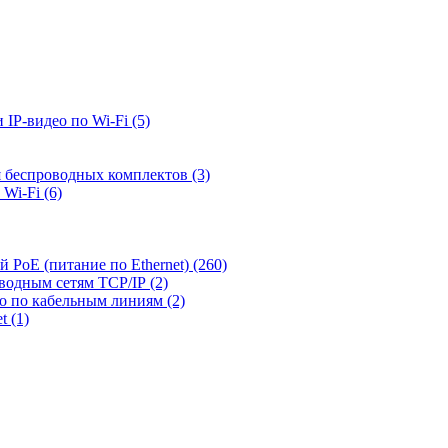
 IP-видео по Wi-Fi
(5)
я беспроводных комплектов
(3)
 Wi-Fi
(6)
й PoE (питание по Ethernet)
(260)
оводным сетям TCP/IP
(2)
ео по кабельным линиям
(2)
et
(1)