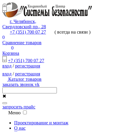
г. Челябинск,
Свердловский пр., 28
+7 (351) 700 07 27
( всегда на связи )
0
Сравнение товаров
0
Корзина
+7 (351) 700 07 27
вход
/
регистрация
вход
/
регистрация
Каталог товаров
заказать звонок
vk
✖
запросить прайс
Меню
Проектирование и монтаж
О нас