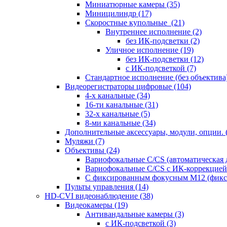
Миниатюрные камеры
(35)
Миницилиндр
(17)
Скоростные купольные
(21)
Внутреннее исполнение
(2)
без ИК-подсветки
(2)
Уличное исполнение
(19)
без ИК-подсветки
(12)
с ИК-подсветкой
(7)
Стандартное исполнение (без объектива
Видеорегистраторы цифровые
(104)
4-х канальные
(34)
16-ти канальные
(31)
32-х канальные
(5)
8-ми канальные
(34)
Дополнительные аксессуары, модули, опции.
Муляжи
(7)
Объективы
(24)
Вариофокальные C/CS (автоматическая
Вариофокальные C/CS с ИК-коррекцией 
С фиксированным фокусным М12 (фикс
Пульты управления
(14)
HD-CVI видеонаблюдение
(38)
Видеокамеры
(19)
Антивандальные камеры
(3)
с ИК-подсветкой
(3)