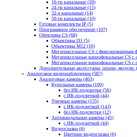
16-ти канальные
(20)
24-ти канальные
(15)
32-х канальные
(14)
50-ти канальные
(10)
Готовые комплекты IP
(5)
Программное обеспечение
(107)
Обективы CS
(68)
Объективы D1
(5)
Объективы M12
(10)
Мегапиксельные CS c фиксированным 
Мегапиксельные вариофокальные CS c 
Мегапиксельные вариофокальные CS c 
Дополнительные аксессуары, опции, модули.
Аналоговое видеонаблюдение
(587)
Аналоговые камеры
(403)
Купольные камеры
(100)
без ИК-подсветки
(56)
с ИК-подсветкой
(44)
Уличные камеры
(155)
с ИК-подсветкой
(143)
без ИК-подсветки
(12)
Антивандальные камеры
(45)
с ИК-подсветкой
(44)
Видеоглазки
(6)
Цветные видеоглазки
(6)