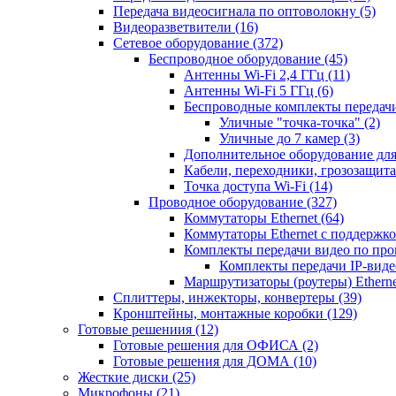
Передача видеосигнала по оптоволокну
(5)
Видеоразветвители
(16)
Сетевое оборудование
(372)
Беспроводное оборудование
(45)
Антенны Wi-Fi 2,4 ГГц
(11)
Антенны Wi-Fi 5 ГГц
(6)
Беспроводные комплекты передачи
Уличные "точка-точка"
(2)
Уличные до 7 камер
(3)
Дополнительное оборудование дл
Кабели, переходники, грозозащита
Точка доступа Wi-Fi
(14)
Проводное оборудование
(327)
Коммутаторы Ethernet
(64)
Коммутаторы Ethernet с поддержко
Комплекты передачи видео по пр
Комплекты передачи IP-вид
Маршрутизаторы (роутеры) Ethern
Сплиттеры, инжекторы, конвертеры
(39)
Кронштейны, монтажные коробки
(129)
Готовые решениия
(12)
Готовые решения для ОФИСА
(2)
Готовые решения для ДОМА
(10)
Жесткие диски
(25)
Микрофоны
(21)