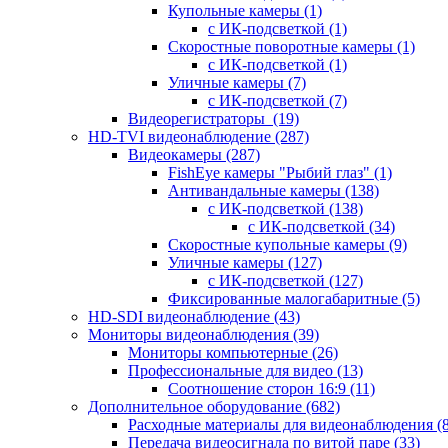
Купольные камеры
(1)
с ИК-подсветкой
(1)
Скоростные поворотные камеры
(1)
с ИК-подсветкой
(1)
Уличные камеры
(7)
с ИК-подсветкой
(7)
Видеорегистраторы
(19)
HD-TVI видеонаблюдение
(287)
Видеокамеры
(287)
FishEye камеры "Рыбий глаз"
(1)
Антивандальные камеры
(138)
с ИК-подсветкой
(138)
с ИК-подсветкой
(34)
Скоростные купольные камеры
(9)
Уличные камеры
(127)
с ИК-подсветкой
(127)
Фиксированные малогабаритные
(5)
HD-SDI видеонаблюдение
(43)
Мониторы видеонаблюдения
(39)
Мониторы компьютерные
(26)
Профессиональные для видео
(13)
Соотношение сторон 16:9
(11)
Дополнительное оборудование
(682)
Расходные материалы для видеонаблюдения
(
Передача видеосигнала по витой паре
(33)