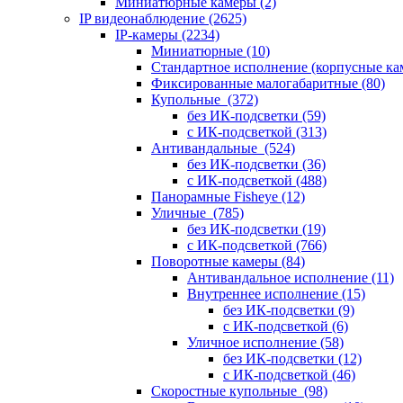
Миниатюрные камеры
(2)
IP видеонаблюдение
(2625)
IP-камеры
(2234)
Миниатюрные
(10)
Стандартное исполнение (корпусные к
Фиксированные малогабаритные
(80)
Купольные
(372)
без ИК-подсветки
(59)
с ИК-подсветкой
(313)
Антивандальные
(524)
без ИК-подсветки
(36)
с ИК-подсветкой
(488)
Панорамные Fisheye
(12)
Уличные
(785)
без ИК-подсветки
(19)
с ИК-подсветкой
(766)
Поворотные камеры
(84)
Антивандальное исполнение
(11)
Внутреннее исполнение
(15)
без ИК-подсветки
(9)
с ИК-подсветкой
(6)
Уличное исполнение
(58)
без ИК-подсветки
(12)
с ИК-подсветкой
(46)
Скоростные купольные
(98)