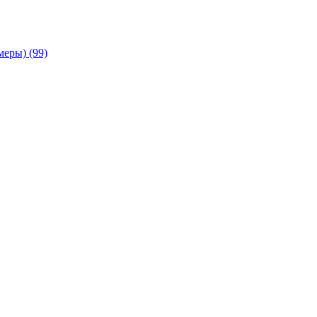
амеры)
(99)