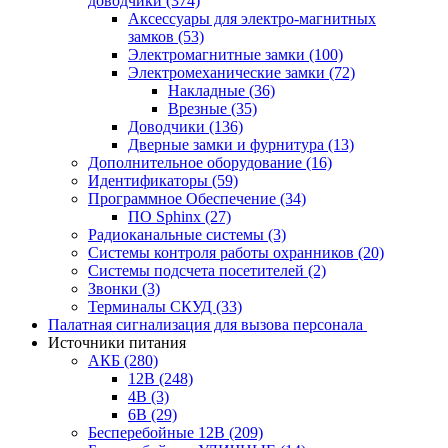
доводчики
(374)
Аксессуары для электро-магнитных
замков
(53)
Электромагнитные замки
(100)
Электромеханические замки
(72)
Накладные
(36)
Врезные
(35)
Доводчики
(136)
Дверные замки и фурнитура
(13)
Дополнительное оборудование
(16)
Идентификаторы
(59)
Программное Обеспечение
(34)
ПО Sphinx
(27)
Радиоканальные системы
(3)
Системы контроля работы охранников
(20)
Системы подсчета посетителей
(2)
Звонки
(3)
Терминалы СКУД
(33)
Палатная сигнализация для вызова персонала
Источники питания
АКБ
(280)
12В
(248)
4В
(3)
6В
(29)
Бесперебойные 12В
(209)