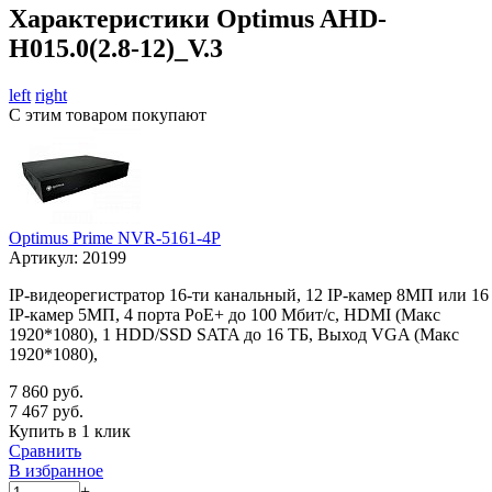
Характеристики Optimus AHD-
H015.0(2.8-12)_V.3
left
right
С этим товаром покупают
Optimus Prime NVR-5161-4P
Артикул:
20199
IP-видеорегистратор 16-ти канальный, 12 IP-камер 8МП или 16
IP-камер 5МП, 4 порта PoE+ до 100 Мбит/с, HDMI (Макс
1920*1080), 1 HDD/SSD SATA до 16 ТБ, Выход VGA (Макс
1920*1080),
7 860 руб.
7 467 руб.
Купить в 1 клик
Сравнить
В избранное
+
-