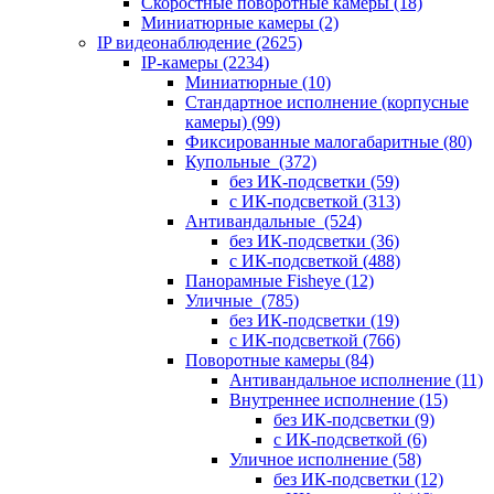
Скоростные поворотные камеры
(18)
Миниатюрные камеры
(2)
IP видеонаблюдение
(2625)
IP-камеры
(2234)
Миниатюрные
(10)
Стандартное исполнение (корпусные
камеры)
(99)
Фиксированные малогабаритные
(80)
Купольные
(372)
без ИК-подсветки
(59)
с ИК-подсветкой
(313)
Антивандальные
(524)
без ИК-подсветки
(36)
с ИК-подсветкой
(488)
Панорамные Fisheye
(12)
Уличные
(785)
без ИК-подсветки
(19)
с ИК-подсветкой
(766)
Поворотные камеры
(84)
Антивандальное исполнение
(11)
Внутреннее исполнение
(15)
без ИК-подсветки
(9)
с ИК-подсветкой
(6)
Уличное исполнение
(58)
без ИК-подсветки
(12)