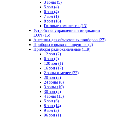
3 зоны
(5)
5 зон
(4)
6 зон
(4)
7 зон
(1)
8 зон
(16)
Готовые комплекты
(13)
Устройства управления и индикации
LON
(15)
Антенны для объектовых приборов
(27)
Приборы взрывозащищенные
(2)
Приборы радиоканальные
(119)
12 зон
(2)
6 зон
(2)
120 зон
(1)
16 зон
(17)
2 зоны и менее
(22)
20 зон
(2)
24 зоны
(8)
3 зоны
(10)
30 зон
(2)
4 зоны
(13)
5 зон
(6)
8 зон
(14)
9 зон
(3)
96 зон
(1)