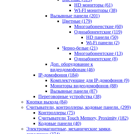
HD мониторы
(61)
WI-FI мониторы
(38)
Вызывные панели
(201)
Цветные
(179)
Многоабоненсткие
(60)
Одноабонентские
(119)
HD панели
(50)
Wi-Fi панели
(2)
Черно-белые
(21)
Многоабонентские
(13)
Одноабонентские
(8)
Доп. оборудование к
видеодомофонам
(46)
IP-домофония
(184)
Комплектующие для IP-домофонов
(9)
Мониторы видеодомофонов
(88)
Вызывные панели
(87)
Переговорные устройства
(38)
Кнопки выхода
(84)
Считыватели, контроллеры, кодовые панели.
(299)
Контроллеры
(75)
Считыватели Touch Memory, Proximity
(182)
Кодовые панели
(40)
Электромагнитные, механические замки,