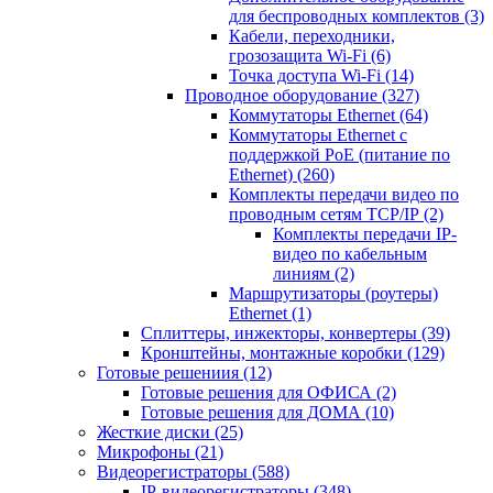
для беспроводных комплектов
(3)
Кабели, переходники,
грозозащита Wi-Fi
(6)
Точка доступа Wi-Fi
(14)
Проводное оборудование
(327)
Коммутаторы Ethernet
(64)
Коммутаторы Ethernet с
поддержкой PoE (питание по
Ethernet)
(260)
Комплекты передачи видео по
проводным сетям TCP/IP
(2)
Комплекты передачи IP-
видео по кабельным
линиям
(2)
Маршрутизаторы (роутеры)
Ethernet
(1)
Сплиттеры, инжекторы, конвертеры
(39)
Кронштейны, монтажные коробки
(129)
Готовые решениия
(12)
Готовые решения для ОФИСА
(2)
Готовые решения для ДОМА
(10)
Жесткие диски
(25)
Микрофоны
(21)
Видеорегистраторы
(588)
IP-видеорегистраторы
(348)