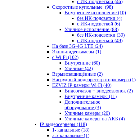
с ИК-подсветкой
(46)
Скоростные купольные
(98)
Внутреннее исполнение
(10)
без ИК-подсветки
(4)
с ИК-подсветкой
(6)
Уличное исполнение
(88)
без ИК-подсветки
(39)
с ИК-подсветкой
(49)
На базе 3G-4G LTE
(24)
Экшн-видеокамеры
(1)
с Wi-Fi
(102)
Внутренние
(60)
Уличные
(42)
Взрывозащищённые
(2)
Нагрудный видеорегстратор/камера
(1)
EZVIZ IP-камеры Wi-Fi
(40)
Видеоглазок + виодеозвонок
(2)
Внутренние камеры
(11)
Дополнительное
оборудование
(3)
Уличные камеры
(20)
Уличные камеры на АКБ
(4)
IP-видеосерверы
(118)
1- канальные
(18)
2-х канальные
(1)