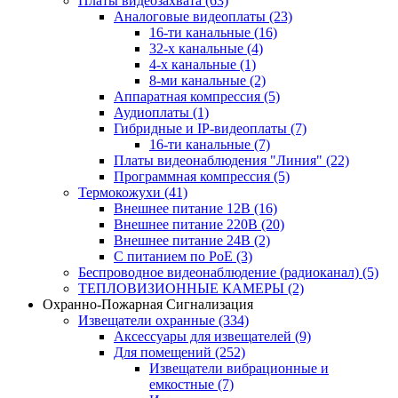
Платы видеозахвата
(63)
Аналоговые видеоплаты
(23)
16-ти канальные
(16)
32-х канальные
(4)
4-х канальные
(1)
8-ми канальные
(2)
Аппаратная компрессия
(5)
Аудиоплаты
(1)
Гибридные и IP-видеоплаты
(7)
16-ти канальные
(7)
Платы видеонаблюдения "Линия"
(22)
Программная компрессия
(5)
Термокожухи
(41)
Внешнее питание 12В
(16)
Внешнее питание 220В
(20)
Внешнее питание 24В
(2)
С питанием по PoE
(3)
Беспроводное видеонаблюдение (радиоканал)
(5)
ТЕПЛОВИЗИОННЫЕ КАМЕРЫ
(2)
Охранно-Пожарная Сигнализация
Извещатели охранные
(334)
Аксессуары для извещателей
(9)
Для помещений
(252)
Извещатели вибрационные и
емкостные
(7)