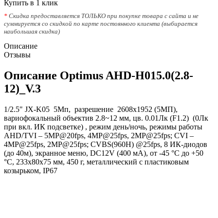
Купить в 1 клик
*
Скидка предоставляется ТОЛЬКО при покупке товара с сайта и не
суммируется со скидкой по карте постоянного клиента (выбирается
наибольшая скидка)
Описание
Отзывы
Описание Optimus AHD-H015.0(2.8-
12)_V.3
1/2.5" JX-K05 5Мп, разрешение 2608х1952 (5МП),
вариофокальный объектив 2.8~12 мм, цв. 0.01Лк (F1.2) (0Лк
при вкл. ИК подсветке) , режим день/ночь, режимы работы
AHD/TVI – 5MP@20fps, 4MP@25fps, 2МР@25fps; CVI –
4MP@25fps, 2МР@25fps; CVBS(960H) @25fps, 8 ИК-диодов
(до 40м), экранное меню, DC12V (400 мА), от -45 °С до +50
°С, 233х80х75 мм, 450 г, металлический с пластиковым
козырьком, IP67