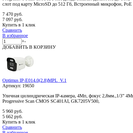
слот под карту MicroSD до 512 Гб, Встроенный микрофон, PoE
7 470 руб.
7 097 руб.
Купить в 1 клик
Сравнить
В избранное
+
-
ДОБАВИТЬ
В КОРЗИНУ
Optimus IP-E014.0(2.8)MPL_V.1
Артикул:
19650
Уличная цилиндрическая IP-камера, 4Мп, фокус 2,8мм.,1/3” 4М
Progressive Scan CMOS SC401AI, GK7205V500,
5 960 руб.
5 662 руб.
Купить в 1 клик
Сравнить
В избранное