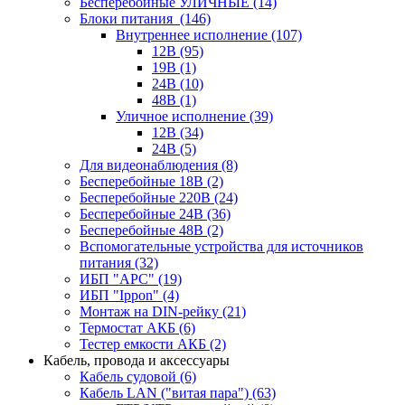
Бесперебойные УЛИЧНЫЕ
(14)
Блоки питания
(146)
Внутреннее исполнение
(107)
12В
(95)
19В
(1)
24В
(10)
48В
(1)
Уличное исполнение
(39)
12В
(34)
24В
(5)
Для видеонаблюдения
(8)
Бесперебойные 18В
(2)
Бесперебойные 220В
(24)
Бесперебойные 24В
(36)
Бесперебойные 48В
(2)
Вспомогательные устройства для источников
питания
(32)
ИБП "APC"
(19)
ИБП "Ippon"
(4)
Монтаж на DIN-рейку
(21)
Термостат АКБ
(6)
Тестер емкости АКБ
(2)
Кабель, провода и аксессуары
Кабель судовой
(6)
Кабель LAN ("витая пара")
(63)