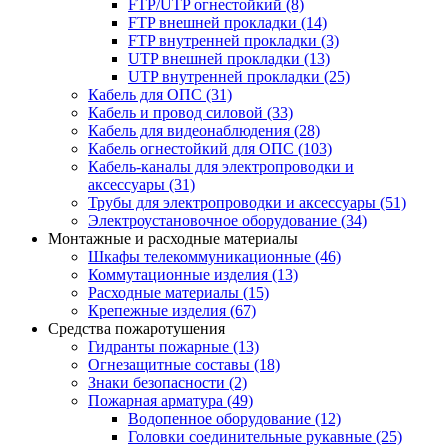
FTP/UTP огнестойкий
(8)
FTP внешней прокладки
(14)
FTP внутренней прокладки
(3)
UTP внешней прокладки
(13)
UTP внутренней прокладки
(25)
Кабель для ОПС
(31)
Кабель и провод силовой
(33)
Кабель для видеонаблюдения
(28)
Кабель огнестойкий для ОПС
(103)
Кабель-каналы для электропроводки и
аксессуары
(31)
Трубы для электропроводки и аксессуары
(51)
Электроустановочное оборудование
(34)
Монтажные и расходные материалы
Шкафы телекоммуникационные
(46)
Коммутационные изделия
(13)
Расходные материалы
(15)
Крепежные изделия
(67)
Средства пожаротушения
Гидранты пожарные
(13)
Огнезащитные составы
(18)
Знаки безопасности
(2)
Пожарная арматура
(49)
Водопенное оборудование
(12)
Головки соединительные рукавные
(25)