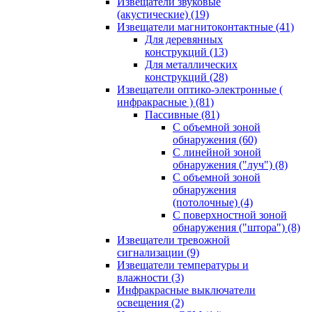
Извещатели звуковые
(акустические)
(19)
Извещатели магнитоконтактные
(41)
Для деревянных
конструкций
(13)
Для металлических
конструкций
(28)
Извещатели оптико-электронные (
инфракрасные )
(81)
Пассивные
(81)
С объемной зоной
обнаружения
(60)
С линейной зоной
обнаружения ("луч")
(8)
С объемной зоной
обнаружения
(потолочные)
(4)
С поверхностной зоной
обнаружения ("штора")
(8)
Извещатели тревожной
сигнализации
(9)
Извещатели температуры и
влажности
(3)
Инфракрасные выключатели
освещения
(2)