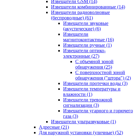
Извещатели GSM
(14)
Извещатели комбинированные
(14)
Извещатели радиоволновые
(беспроводные)
(61)
Извещатели звуковые
(акустические)
(6)
Извещатели
магнитоконтактные
(16)
Извещатели ручные
(1)
Извещатели оптико-
электронные
(27)
С объемной зоной
обнаружения
(25)
С поверхностной зоной
обнаружения ("штора")
(2)
Извещатели протечки воды
(3)
Извещатели температуры и
влажности
(1)
Извещатели тревожной
сигнализации
(3)
Извещатели угарного и горючего
газа
(3)
Извещатели ультразвуковые
(1)
Адресные
(21)
Для наружной установки (уличные)
(52)