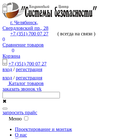
г. Челябинск,
Свердловский пр., 28
+7 (351) 700 07 27
( всегда на связи )
0
Сравнение товаров
0
Корзина
+7 (351) 700 07 27
вход
/
регистрация
вход
/
регистрация
Каталог товаров
заказать звонок
vk
✖
запросить прайс
Меню
Проектирование и монтаж
О нас