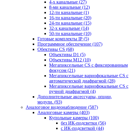
4-х канальные
(27)
8-ми канальные
(12)
12-ти канальные
(1)
16-ти канальные
(20)
24-ти канальные
(15)
32-х канальные
(14)
50-ти канальные
(10)
Готовые комплекты IP
(5)
Программное обеспечение
(107)
Обективы CS
(68)
Объективы D1
(5)
Объективы M12
(10)
Мегапиксельные CS c фиксированным
фокусом
(21)
Мегапиксельные вариофокальные CS c
автоматической диафрагмой
(28)
Мегапиксельные вариофокальные CS c
ручной диафрагмой
(4)
Дополнительные аксессуары, опции,
модули.
(93)
Аналоговое видеонаблюдение
(587)
Аналоговые камеры
(403)
Купольные камеры
(100)
без ИК-подсветки
(56)
с ИК-подсветкой
(44)