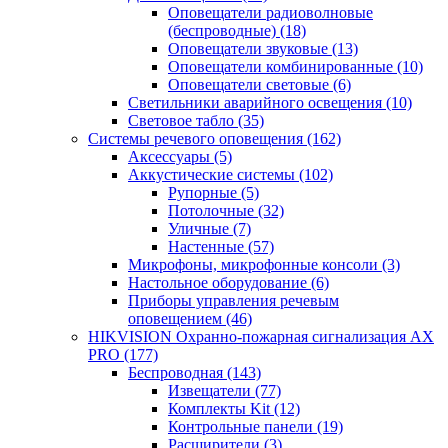
Оповещатели радиоволновые
(беспроводные)
(18)
Оповещатели звуковые
(13)
Оповещатели комбинированные
(10)
Оповещатели световые
(6)
Светильники аварийного освещения
(10)
Световое табло
(35)
Системы речевого оповещения
(162)
Аксессуары
(5)
Аккустические системы
(102)
Рупорные
(5)
Потолочные
(32)
Уличные
(7)
Настенные
(57)
Микрофоны, микрофонные консоли
(3)
Настольное оборудование
(6)
Приборы управления речевым
оповещением
(46)
HIKVISION Охранно-пожарная сигнализация AX
PRO
(177)
Беспроводная
(143)
Извещатели
(77)
Комплекты Kit
(12)
Контрольные панели
(19)
Расширители
(3)