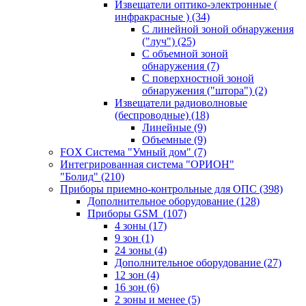
Извещатели оптико-электронные (
инфракрасные )
(34)
С линейной зоной обнаружения
("луч")
(25)
С объемной зоной
обнаружения
(7)
С поверхностной зоной
обнаружения ("штора")
(2)
Извещатели радиоволновые
(беспроводные)
(18)
Линейные
(9)
Объемные
(9)
FOX Система "Умный дом"
(7)
Интегрированная система "ОРИОН"
"Болид"
(210)
Приборы приемно-контрольные для ОПС
(398)
Дополнительное оборудование
(128)
Приборы GSM
(107)
4 зоны
(17)
9 зон
(1)
24 зоны
(4)
Дополнительное оборудование
(27)
12 зон
(4)
16 зон
(6)
2 зоны и менее
(5)