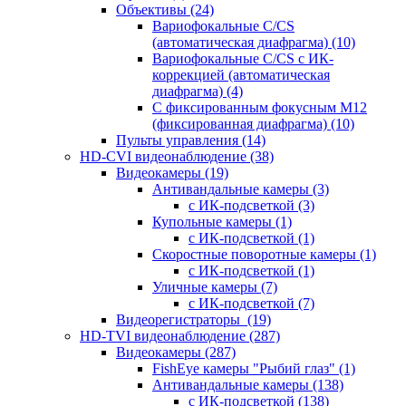
Объективы
(24)
Вариофокальные C/CS
(автоматическая диафрагма)
(10)
Вариофокальные C/CS с ИК-
коррекцией (автоматическая
диафрагма)
(4)
С фиксированным фокусным М12
(фиксированная диафрагма)
(10)
Пульты управления
(14)
HD-CVI видеонаблюдение
(38)
Видеокамеры
(19)
Антивандальные камеры
(3)
с ИК-подсветкой
(3)
Купольные камеры
(1)
с ИК-подсветкой
(1)
Скоростные поворотные камеры
(1)
с ИК-подсветкой
(1)
Уличные камеры
(7)
с ИК-подсветкой
(7)
Видеорегистраторы
(19)
HD-TVI видеонаблюдение
(287)
Видеокамеры
(287)
FishEye камеры "Рыбий глаз"
(1)
Антивандальные камеры
(138)
с ИК-подсветкой
(138)