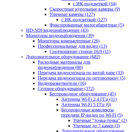
с ИК-подсветкой
(34)
Скоростные купольные камеры
(9)
Уличные камеры
(127)
с ИК-подсветкой
(127)
Фиксированные малогабаритные
(5)
HD-SDI видеонаблюдение
(43)
Мониторы видеонаблюдения
(39)
Мониторы компьютерные
(26)
Профессиональные для видео
(13)
Соотношение сторон 16:9
(11)
Дополнительное оборудование
(682)
Расходные материалы для
видеонаблюдения
(80)
Передача видеосигнала по витой паре
(33)
Передача видеосигнала по оптоволокну
(5)
Видеоразветвители
(16)
Сетевое оборудование
(372)
Беспроводное оборудование
(45)
Антенны Wi-Fi 2,4 ГГц
(11)
Антенны Wi-Fi 5 ГГц
(6)
Беспроводные комплекты
передачи IP-видео по Wi-Fi
(5)
Уличные "точка-точка"
(2)
Уличные до 7 камер
(3)
Дополнительное оборудование