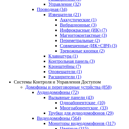
Управление
(32)
Проводная
(34)
Извещатели
(21)
Аккустические
(1)
Вибрационные
(3)
Инфрокрасные (ИК)
(7)
Магнитоконтактные
(3)
Периметральные
(2)
Совмещенные (ИК+СВЧ)
(3)
Тревожные кнопки
(2)
Клавиатура
(1)
Контрольная панель
(3)
Кронштейны
(7)
Оповещатели
(1)
Расширители
(1)
Системы Контроля и Управления Доступом
Домофоны и переговорные устрйства
(858)
Аудиодомофоны
(72)
Вызывные панели
(43)
Одноабонентские
(10)
Многоабонентские
(33)
Трубки для аудиодомофонов
(29)
Видеодомофоны
(564)
Мониторы видеодомофонов
(317)
Цветные
(315)