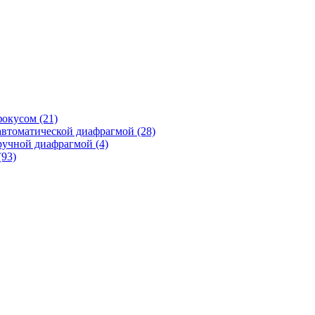
фокусом
(21)
автоматической диафрагмой
(28)
ручной диафрагмой
(4)
(93)