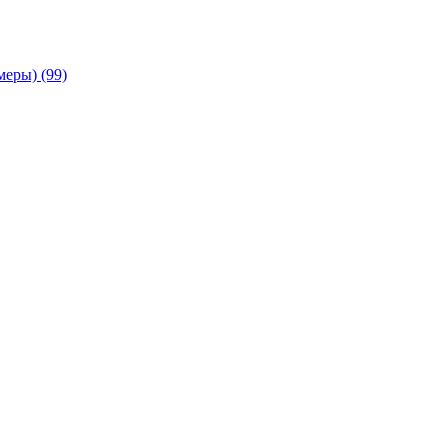
амеры)
(99)