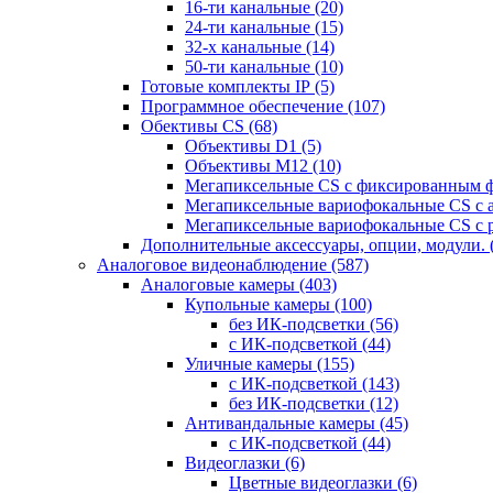
16-ти канальные
(20)
24-ти канальные
(15)
32-х канальные
(14)
50-ти канальные
(10)
Готовые комплекты IP
(5)
Программное обеспечение
(107)
Обективы CS
(68)
Объективы D1
(5)
Объективы M12
(10)
Мегапиксельные CS c фиксированным 
Мегапиксельные вариофокальные CS c 
Мегапиксельные вариофокальные CS c 
Дополнительные аксессуары, опции, модули.
Аналоговое видеонаблюдение
(587)
Аналоговые камеры
(403)
Купольные камеры
(100)
без ИК-подсветки
(56)
с ИК-подсветкой
(44)
Уличные камеры
(155)
с ИК-подсветкой
(143)
без ИК-подсветки
(12)
Антивандальные камеры
(45)
с ИК-подсветкой
(44)
Видеоглазки
(6)
Цветные видеоглазки
(6)