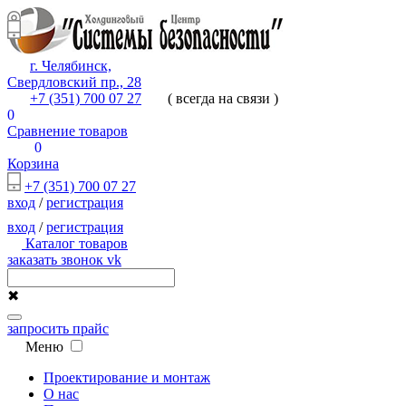
г. Челябинск,
Свердловский пр., 28
+7 (351) 700 07 27
( всегда на связи )
0
Сравнение товаров
0
Корзина
+7 (351) 700 07 27
вход
/
регистрация
вход
/
регистрация
Каталог товаров
заказать звонок
vk
✖
запросить прайс
Меню
Проектирование и монтаж
О нас