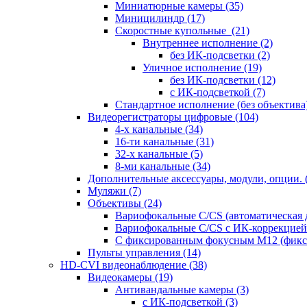
Миниатюрные камеры
(35)
Миницилиндр
(17)
Скоростные купольные
(21)
Внутреннее исполнение
(2)
без ИК-подсветки
(2)
Уличное исполнение
(19)
без ИК-подсветки
(12)
с ИК-подсветкой
(7)
Стандартное исполнение (без объектива
Видеорегистраторы цифровые
(104)
4-х канальные
(34)
16-ти канальные
(31)
32-х канальные
(5)
8-ми канальные
(34)
Дополнительные аксессуары, модули, опции.
Муляжи
(7)
Объективы
(24)
Вариофокальные C/CS (автоматическая
Вариофокальные C/CS с ИК-коррекцией 
С фиксированным фокусным М12 (фикс
Пульты управления
(14)
HD-CVI видеонаблюдение
(38)
Видеокамеры
(19)
Антивандальные камеры
(3)
с ИК-подсветкой
(3)