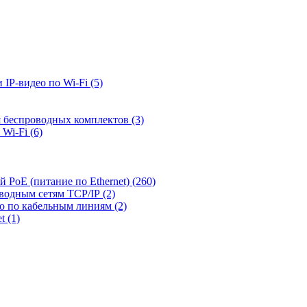
 IP-видео по Wi-Fi
(5)
я беспроводных комплектов
(3)
 Wi-Fi
(6)
й PoE (питание по Ethernet)
(260)
оводным сетям TCP/IP
(2)
ео по кабельным линиям
(2)
et
(1)