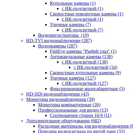
Купольные камеры
(1)
с ИК-подсветкой
(1)
Скоростные поворотные камеры
(1)
с ИК-подсветкой
(1)
Уличные камеры
(7)
с ИК-подсветкой
(7)
Видеорегистраторы
(19)
HD-TVI видеонаблюдение
(287)
Видеокамеры
(287)
FishEye камеры "Рыбий глаз"
(1)
Антивандальные камеры
(138)
с ИК-подсветкой
(138)
с ИК-подсветкой
(34)
Скоростные купольные камеры
(9)
Уличные камеры
(127)
с ИК-подсветкой
(127)
Фиксированные малогабаритные
(5)
HD-SDI видеонаблюдение
(43)
Мониторы видеонаблюдения
(39)
Мониторы компьютерные
(26)
Профессиональные для видео
(13)
Соотношение сторон 16:9
(11)
Дополнительное оборудование
(682)
Расходные материалы для видеонаблюдения
(
Передача видеосигнала по витой паре
(33)