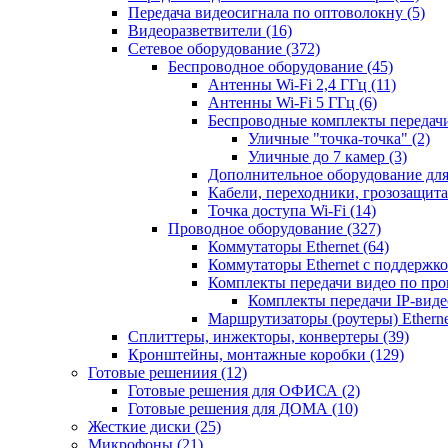
Передача видеосигнала по оптоволокну
(5)
Видеоразветвители
(16)
Сетевое оборудование
(372)
Беспроводное оборудование
(45)
Антенны Wi-Fi 2,4 ГГц
(11)
Антенны Wi-Fi 5 ГГц
(6)
Беспроводные комплекты передачи
Уличные "точка-точка"
(2)
Уличные до 7 камер
(3)
Дополнительное оборудование дл
Кабели, переходники, грозозащита
Точка доступа Wi-Fi
(14)
Проводное оборудование
(327)
Коммутаторы Ethernet
(64)
Коммутаторы Ethernet с поддержко
Комплекты передачи видео по пр
Комплекты передачи IP-вид
Маршрутизаторы (роутеры) Ethern
Сплиттеры, инжекторы, конвертеры
(39)
Кронштейны, монтажные коробки
(129)
Готовые решениия
(12)
Готовые решения для ОФИСА
(2)
Готовые решения для ДОМА
(10)
Жесткие диски
(25)
Микрофоны
(21)