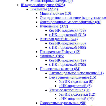
Миниатюрные камеры
(2)
IP видеонаблюдение
(2625)
IP-камеры
(2234)
Миниатюрные
(10)
Стандартное исполнение (корпусные к
Фиксированные малогабаритные
(80)
Купольные
(372)
без ИК-подсветки
(59)
с ИК-подсветкой
(313)
Антивандальные
(524)
без ИК-подсветки
(36)
с ИК-подсветкой
(488)
Панорамные Fisheye
(12)
Уличные
(785)
без ИК-подсветки
(19)
с ИК-подсветкой
(766)
Поворотные камеры
(84)
Антивандальное исполнение
(11)
Внутреннее исполнение
(15)
без ИК-подсветки
(9)
с ИК-подсветкой
(6)
Уличное исполнение
(58)
без ИК-подсветки
(12)
с ИК-подсветкой
(46)
Скоростные купольные
(98)