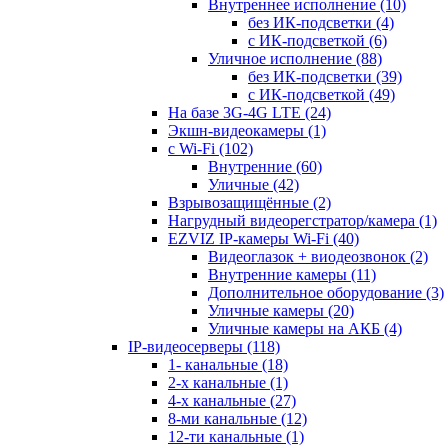
Внутреннее исполнение
(10)
без ИК-подсветки
(4)
с ИК-подсветкой
(6)
Уличное исполнение
(88)
без ИК-подсветки
(39)
с ИК-подсветкой
(49)
На базе 3G-4G LTE
(24)
Экшн-видеокамеры
(1)
с Wi-Fi
(102)
Внутренние
(60)
Уличные
(42)
Взрывозащищённые
(2)
Нагрудный видеорегстратор/камера
(1)
EZVIZ IP-камеры Wi-Fi
(40)
Видеоглазок + виодеозвонок
(2)
Внутренние камеры
(11)
Дополнительное оборудование
(3)
Уличные камеры
(20)
Уличные камеры на АКБ
(4)
IP-видеосерверы
(118)
1- канальные
(18)
2-х канальные
(1)
4-х канальные
(27)
8-ми канальные
(12)
12-ти канальные
(1)