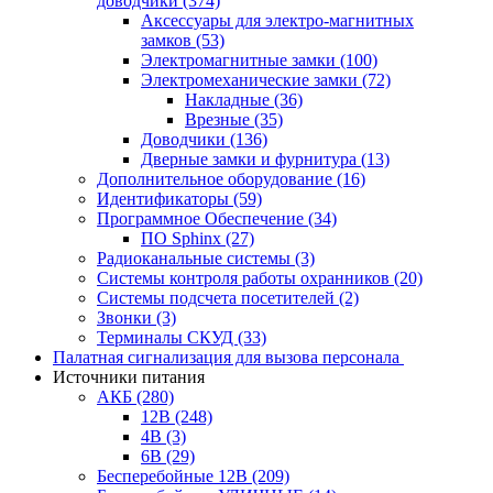
доводчики
(374)
Аксессуары для электро-магнитных
замков
(53)
Электромагнитные замки
(100)
Электромеханические замки
(72)
Накладные
(36)
Врезные
(35)
Доводчики
(136)
Дверные замки и фурнитура
(13)
Дополнительное оборудование
(16)
Идентификаторы
(59)
Программное Обеспечение
(34)
ПО Sphinx
(27)
Радиоканальные системы
(3)
Системы контроля работы охранников
(20)
Системы подсчета посетителей
(2)
Звонки
(3)
Терминалы СКУД
(33)
Палатная сигнализация для вызова персонала
Источники питания
АКБ
(280)
12В
(248)
4В
(3)
6В
(29)
Бесперебойные 12В
(209)