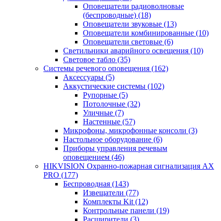
Оповещатели радиоволновые
(беспроводные)
(18)
Оповещатели звуковые
(13)
Оповещатели комбинированные
(10)
Оповещатели световые
(6)
Светильники аварийного освещения
(10)
Световое табло
(35)
Системы речевого оповещения
(162)
Аксессуары
(5)
Аккустические системы
(102)
Рупорные
(5)
Потолочные
(32)
Уличные
(7)
Настенные
(57)
Микрофоны, микрофонные консоли
(3)
Настольное оборудование
(6)
Приборы управления речевым
оповещением
(46)
HIKVISION Охранно-пожарная сигнализация AX
PRO
(177)
Беспроводная
(143)
Извещатели
(77)
Комплекты Kit
(12)
Контрольные панели
(19)
Расширители
(3)