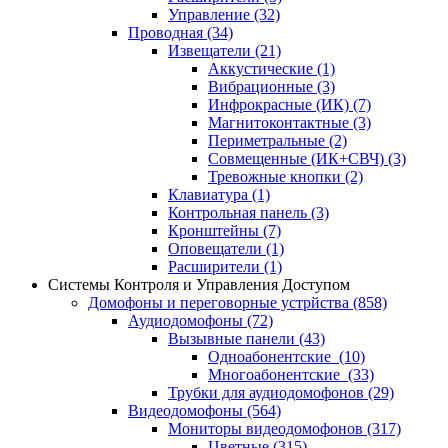
Управление
(32)
Проводная
(34)
Извещатели
(21)
Аккустические
(1)
Вибрационные
(3)
Инфрокрасные (ИК)
(7)
Магнитоконтактные
(3)
Периметральные
(2)
Совмещенные (ИК+СВЧ)
(3)
Тревожные кнопки
(2)
Клавиатура
(1)
Контрольная панель
(3)
Кронштейны
(7)
Оповещатели
(1)
Расширители
(1)
Системы Контроля и Управления Доступом
Домофоны и переговорные устрйства
(858)
Аудиодомофоны
(72)
Вызывные панели
(43)
Одноабонентские
(10)
Многоабонентские
(33)
Трубки для аудиодомофонов
(29)
Видеодомофоны
(564)
Мониторы видеодомофонов
(317)
Цветные
(315)