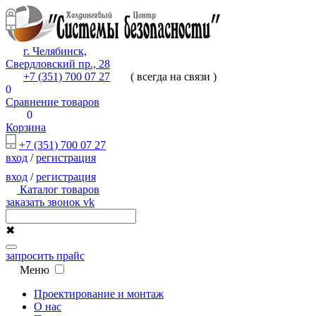
г. Челябинск,
Свердловский пр., 28
+7 (351) 700 07 27
( всегда на связи )
0
Сравнение товаров
0
Корзина
+7 (351) 700 07 27
вход
/
регистрация
вход
/
регистрация
Каталог товаров
заказать звонок
vk
✖
запросить прайс
Меню
Проектирование и монтаж
О нас