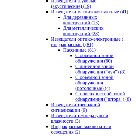
Извещатели звуковые
(акустические)
(19)
Извещатели магнитоконтактные
(41)
Для деревянных
конструкций
(13)
Для металлических
конструкций
(28)
Извещатели оптико-электронные (
инфракрасные )
(81)
Пассивные
(81)
С объемной зоной
обнаружения
(60)
С линейной зоной
обнаружения ("луч")
(8)
С объемной зоной
обнаружения
(потолочные)
(4)
С поверхностной зоной
обнаружения ("штора")
(8)
Извещатели тревожной
сигнализации
(9)
Извещатели температуры и
влажности
(3)
Инфракрасные выключатели
освещения
(2)