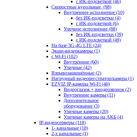
с ИК-подсветкой
(46)
Скоростные купольные
(98)
Внутреннее исполнение
(10)
без ИК-подсветки
(4)
с ИК-подсветкой
(6)
Уличное исполнение
(88)
без ИК-подсветки
(39)
с ИК-подсветкой
(49)
На базе 3G-4G LTE
(24)
Экшн-видеокамеры
(1)
с Wi-Fi
(102)
Внутренние
(60)
Уличные
(42)
Взрывозащищённые
(2)
Нагрудный видеорегстратор/камера
(1)
EZVIZ IP-камеры Wi-Fi
(40)
Видеоглазок + виодеозвонок
(2)
Внутренние камеры
(11)
Дополнительное
оборудование
(3)
Уличные камеры
(20)
Уличные камеры на АКБ
(4)
IP-видеосерверы
(118)
1- канальные
(18)
2-х канальные
(1)