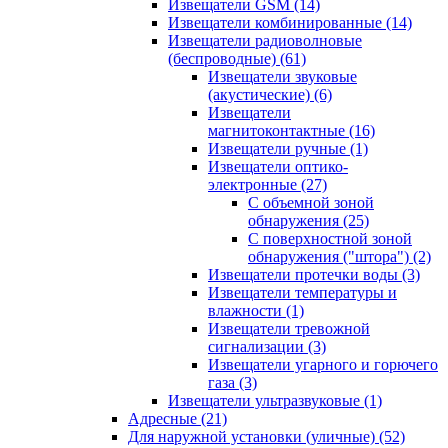
Извещатели GSM
(14)
Извещатели комбинированные
(14)
Извещатели радиоволновые
(беспроводные)
(61)
Извещатели звуковые
(акустические)
(6)
Извещатели
магнитоконтактные
(16)
Извещатели ручные
(1)
Извещатели оптико-
электронные
(27)
С объемной зоной
обнаружения
(25)
С поверхностной зоной
обнаружения ("штора")
(2)
Извещатели протечки воды
(3)
Извещатели температуры и
влажности
(1)
Извещатели тревожной
сигнализации
(3)
Извещатели угарного и горючего
газа
(3)
Извещатели ультразвуковые
(1)
Адресные
(21)
Для наружной установки (уличные)
(52)