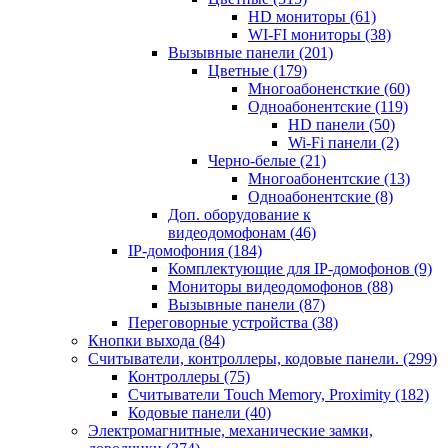
HD мониторы
(61)
WI-FI мониторы
(38)
Вызывные панели
(201)
Цветные
(179)
Многоабоненсткие
(60)
Одноабонентские
(119)
HD панели
(50)
Wi-Fi панели
(2)
Черно-белые
(21)
Многоабонентские
(13)
Одноабонентские
(8)
Доп. оборудование к
видеодомофонам
(46)
IP-домофония
(184)
Комплектующие для IP-домофонов
(9)
Мониторы видеодомофонов
(88)
Вызывные панели
(87)
Переговорные устройства
(38)
Кнопки выхода
(84)
Считыватели, контроллеры, кодовые панели.
(299)
Контроллеры
(75)
Считыватели Touch Memory, Proximity
(182)
Кодовые панели
(40)
Электромагнитные, механические замки,