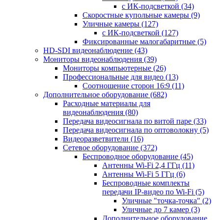
с ИК-подсветкой
(34)
Скоростные купольные камеры
(9)
Уличные камеры
(127)
с ИК-подсветкой
(127)
Фиксированные малогабаритные
(5)
HD-SDI видеонаблюдение
(43)
Мониторы видеонаблюдения
(39)
Мониторы компьютерные
(26)
Профессиональные для видео
(13)
Соотношение сторон 16:9
(11)
Дополнительное оборудование
(682)
Расходные материалы для
видеонаблюдения
(80)
Передача видеосигнала по витой паре
(33)
Передача видеосигнала по оптоволокну
(5)
Видеоразветвители
(16)
Сетевое оборудование
(372)
Беспроводное оборудование
(45)
Антенны Wi-Fi 2,4 ГГц
(11)
Антенны Wi-Fi 5 ГГц
(6)
Беспроводные комплекты
передачи IP-видео по Wi-Fi
(5)
Уличные "точка-точка"
(2)
Уличные до 7 камер
(3)
Дополнительное оборудование