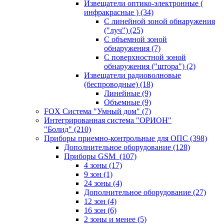
Извещатели оптико-электронные (
инфракрасные )
(34)
С линейной зоной обнаружения
("луч")
(25)
С объемной зоной
обнаружения
(7)
С поверхностной зоной
обнаружения ("штора")
(2)
Извещатели радиоволновые
(беспроводные)
(18)
Линейные
(9)
Объемные
(9)
FOX Система "Умный дом"
(7)
Интегрированная система "ОРИОН"
"Болид"
(210)
Приборы приемно-контрольные для ОПС
(398)
Дополнительное оборудование
(128)
Приборы GSM
(107)
4 зоны
(17)
9 зон
(1)
24 зоны
(4)
Дополнительное оборудование
(27)
12 зон
(4)
16 зон
(6)
2 зоны и менее
(5)