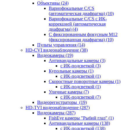
Объективы
(24)
Вариофокальные C/CS
(автоматическая диафрагма)
(10)
Вариофокальные C/CS с ИК-
коррекцией (автоматическая
диафрагма)
(4)
С фиксированным фокусным М12
(фиксированная диафрагма)
(10)
Пульты управления
(14)
HD-CVI видеонаблюдение
(38)
Видеокамеры
(19)
Антивандальные камеры
(3)
с ИК-подсветкой
(3)
Купольные камеры
(1)
с ИК-подсветкой
(1)
Скоростные поворотные камеры
(1)
с ИК-подсветкой
(1)
Уличные камеры
(7)
с ИК-подсветкой
(7)
Видеорегистраторы
(19)
HD-TVI видеонаблюдение
(287)
Видеокамеры
(287)
FishEye камеры "Рыбий глаз"
(1)
Антивандальные камеры
(138)
с ИК-подсветкой
(138)