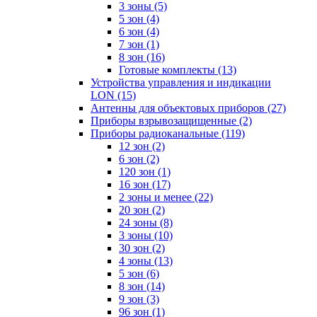
3 зоны
(5)
5 зон
(4)
6 зон
(4)
7 зон
(1)
8 зон
(16)
Готовые комплекты
(13)
Устройства управления и индикации
LON
(15)
Антенны для объектовых приборов
(27)
Приборы взрывозащищенные
(2)
Приборы радиоканальные
(119)
12 зон
(2)
6 зон
(2)
120 зон
(1)
16 зон
(17)
2 зоны и менее
(22)
20 зон
(2)
24 зоны
(8)
3 зоны
(10)
30 зон
(2)
4 зоны
(13)
5 зон
(6)
8 зон
(14)
9 зон
(3)
96 зон
(1)