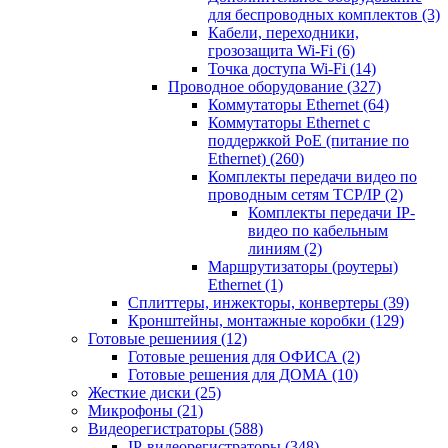
для беспроводных комплектов
(3)
Кабели, переходники,
грозозащита Wi-Fi
(6)
Точка доступа Wi-Fi
(14)
Проводное оборудование
(327)
Коммутаторы Ethernet
(64)
Коммутаторы Ethernet с
поддержкой PoE (питание по
Ethernet)
(260)
Комплекты передачи видео по
проводным сетям TCP/IP
(2)
Комплекты передачи IP-
видео по кабельным
линиям
(2)
Маршрутизаторы (роутеры)
Ethernet
(1)
Сплиттеры, инжекторы, конвертеры
(39)
Кронштейны, монтажные коробки
(129)
Готовые решениия
(12)
Готовые решения для ОФИСА
(2)
Готовые решения для ДОМА
(10)
Жесткие диски
(25)
Микрофоны
(21)
Видеорегистраторы
(588)
IP-видеорегистраторы
(348)