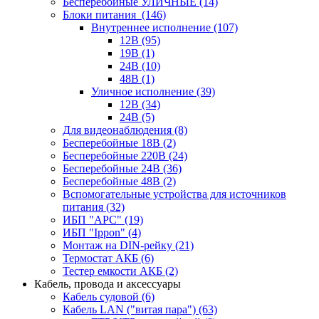
Бесперебойные УЛИЧНЫЕ
(14)
Блоки питания
(146)
Внутреннее исполнение
(107)
12В
(95)
19В
(1)
24В
(10)
48В
(1)
Уличное исполнение
(39)
12В
(34)
24В
(5)
Для видеонаблюдения
(8)
Бесперебойные 18В
(2)
Бесперебойные 220В
(24)
Бесперебойные 24В
(36)
Бесперебойные 48В
(2)
Вспомогательные устройства для источников
питания
(32)
ИБП "APC"
(19)
ИБП "Ippon"
(4)
Монтаж на DIN-рейку
(21)
Термостат АКБ
(6)
Тестер емкости АКБ
(2)
Кабель, провода и аксессуары
Кабель судовой
(6)
Кабель LAN ("витая пара")
(63)