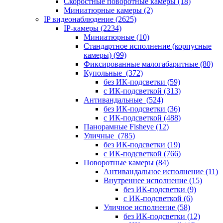
Скоростные поворотные камеры
(18)
Миниатюрные камеры
(2)
IP видеонаблюдение
(2625)
IP-камеры
(2234)
Миниатюрные
(10)
Стандартное исполнение (корпусные
камеры)
(99)
Фиксированные малогабаритные
(80)
Купольные
(372)
без ИК-подсветки
(59)
с ИК-подсветкой
(313)
Антивандальные
(524)
без ИК-подсветки
(36)
с ИК-подсветкой
(488)
Панорамные Fisheye
(12)
Уличные
(785)
без ИК-подсветки
(19)
с ИК-подсветкой
(766)
Поворотные камеры
(84)
Антивандальное исполнение
(11)
Внутреннее исполнение
(15)
без ИК-подсветки
(9)
с ИК-подсветкой
(6)
Уличное исполнение
(58)
без ИК-подсветки
(12)