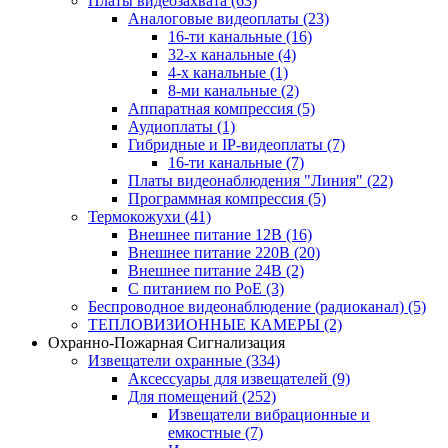
Платы видеозахвата
(63)
Аналоговые видеоплаты
(23)
16-ти канальные
(16)
32-х канальные
(4)
4-х канальные
(1)
8-ми канальные
(2)
Аппаратная компрессия
(5)
Аудиоплаты
(1)
Гибридные и IP-видеоплаты
(7)
16-ти канальные
(7)
Платы видеонаблюдения "Линия"
(22)
Программная компрессия
(5)
Термокожухи
(41)
Внешнее питание 12В
(16)
Внешнее питание 220В
(20)
Внешнее питание 24В
(2)
С питанием по PoE
(3)
Беспроводное видеонаблюдение (радиоканал)
(5)
ТЕПЛОВИЗИОННЫЕ КАМЕРЫ
(2)
Охранно-Пожарная Сигнализация
Извещатели охранные
(334)
Аксессуары для извещателей
(9)
Для помещений
(252)
Извещатели вибрационные и
емкостные
(7)