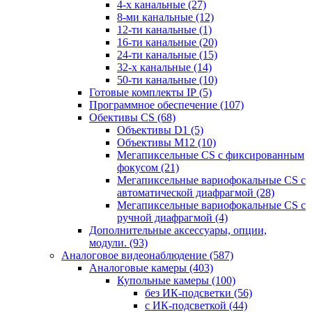
4-х канальные
(27)
8-ми канальные
(12)
12-ти канальные
(1)
16-ти канальные
(20)
24-ти канальные
(15)
32-х канальные
(14)
50-ти канальные
(10)
Готовые комплекты IP
(5)
Программное обеспечение
(107)
Обективы CS
(68)
Объективы D1
(5)
Объективы M12
(10)
Мегапиксельные CS c фиксированным
фокусом
(21)
Мегапиксельные вариофокальные CS c
автоматической диафрагмой
(28)
Мегапиксельные вариофокальные CS c
ручной диафрагмой
(4)
Дополнительные аксессуары, опции,
модули.
(93)
Аналоговое видеонаблюдение
(587)
Аналоговые камеры
(403)
Купольные камеры
(100)
без ИК-подсветки
(56)
с ИК-подсветкой
(44)