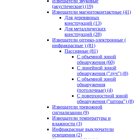
Извещатели звуковые
(акустические)
(19)
Извещатели магнитоконтактные
(41)
Для деревянных
конструкций
(13)
Для металлических
конструкций
(28)
Извещатели оптико-электронные (
инфракрасные )
(81)
Пассивные
(81)
С объемной зоной
обнаружения
(60)
С линейной зоной
обнаружения ("луч")
(8)
С объемной зоной
обнаружения
(потолочные)
(4)
С поверхностной зоной
обнаружения ("штора")
(8)
Извещатели тревожной
сигнализации
(9)
Извещатели температуры и
влажности
(3)
Инфракрасные выключатели
освещения
(2)