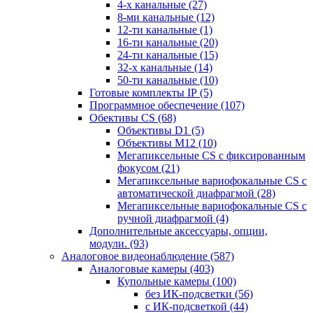
4-х канальные
(27)
8-ми канальные
(12)
12-ти канальные
(1)
16-ти канальные
(20)
24-ти канальные
(15)
32-х канальные
(14)
50-ти канальные
(10)
Готовые комплекты IP
(5)
Программное обеспечение
(107)
Обективы CS
(68)
Объективы D1
(5)
Объективы M12
(10)
Мегапиксельные CS c фиксированным
фокусом
(21)
Мегапиксельные вариофокальные CS c
автоматической диафрагмой
(28)
Мегапиксельные вариофокальные CS c
ручной диафрагмой
(4)
Дополнительные аксессуары, опции,
модули.
(93)
Аналоговое видеонаблюдение
(587)
Аналоговые камеры
(403)
Купольные камеры
(100)
без ИК-подсветки
(56)
с ИК-подсветкой
(44)