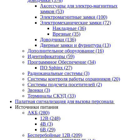
доводчики
(374)
Аксессуары для электро-магнитных
замков
(53)
Электромагнитные замки
(100)
Электромеханические замки
(72)
Накладные
(36)
Врезные
(35)
Доводчики
(136)
Дверные замки и фурнитура
(13)
Дополнительное оборудование
(16)
Идентификаторы
(59)
Программное Обеспечение
(34)
ПО Sphinx
(27)
Радиоканальные системы
(3)
Системы контроля работы охранников
(20)
Системы подсчета посетителей
(2)
Звонки
(3)
Терминалы СКУД
(33)
Палатная сигнализация для вызова персонала
Источники питания
АКБ
(280)
12В
(248)
4В
(3)
6В
(29)
Бесперебойные 12В
(209)