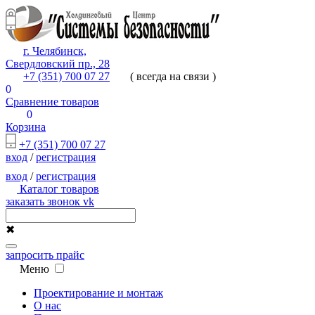
г. Челябинск,
Свердловский пр., 28
+7 (351) 700 07 27
( всегда на связи )
0
Сравнение товаров
0
Корзина
+7 (351) 700 07 27
вход
/
регистрация
вход
/
регистрация
Каталог товаров
заказать звонок
vk
✖
запросить прайс
Меню
Проектирование и монтаж
О нас