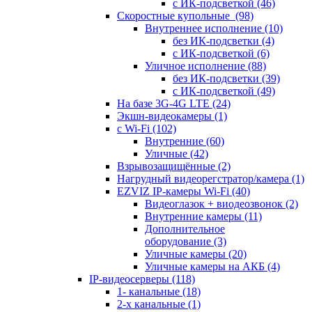
с ИК-подсветкой
(46)
Скоростные купольные
(98)
Внутреннее исполнение
(10)
без ИК-подсветки
(4)
с ИК-подсветкой
(6)
Уличное исполнение
(88)
без ИК-подсветки
(39)
с ИК-подсветкой
(49)
На базе 3G-4G LTE
(24)
Экшн-видеокамеры
(1)
с Wi-Fi
(102)
Внутренние
(60)
Уличные
(42)
Взрывозащищённые
(2)
Нагрудный видеорегстратор/камера
(1)
EZVIZ IP-камеры Wi-Fi
(40)
Видеоглазок + виодеозвонок
(2)
Внутренние камеры
(11)
Дополнительное
оборудование
(3)
Уличные камеры
(20)
Уличные камеры на АКБ
(4)
IP-видеосерверы
(118)
1- канальные
(18)
2-х канальные
(1)