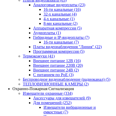
Платы видеозахвата
(63)
Аналоговые видеоплаты
(23)
16-ти канальные
(16)
32-х канальные
(4)
4-х канальные
(1)
8-ми канальные
(2)
Аппаратная компрессия
(5)
Аудиоплаты
(1)
Гибридные и IP-видеоплаты
(7)
16-ти канальные
(7)
Платы видеонаблюдения "Линия"
(22)
Программная компрессия
(5)
Термокожухи
(41)
Внешнее питание 12В
(16)
Внешнее питание 220В
(20)
Внешнее питание 24В
(2)
С питанием по PoE
(3)
Беспроводное видеонаблюдение (радиоканал)
(5)
ТЕПЛОВИЗИОННЫЕ КАМЕРЫ
(2)
Охранно-Пожарная Сигнализация
Извещатели охранные
(334)
Аксессуары для извещателей
(9)
Для помещений
(252)
Извещатели вибрационные и
емкостные
(7)