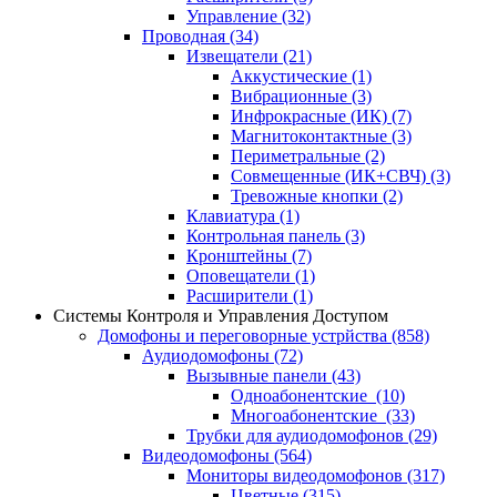
Управление
(32)
Проводная
(34)
Извещатели
(21)
Аккустические
(1)
Вибрационные
(3)
Инфрокрасные (ИК)
(7)
Магнитоконтактные
(3)
Периметральные
(2)
Совмещенные (ИК+СВЧ)
(3)
Тревожные кнопки
(2)
Клавиатура
(1)
Контрольная панель
(3)
Кронштейны
(7)
Оповещатели
(1)
Расширители
(1)
Системы Контроля и Управления Доступом
Домофоны и переговорные устрйства
(858)
Аудиодомофоны
(72)
Вызывные панели
(43)
Одноабонентские
(10)
Многоабонентские
(33)
Трубки для аудиодомофонов
(29)
Видеодомофоны
(564)
Мониторы видеодомофонов
(317)
Цветные
(315)