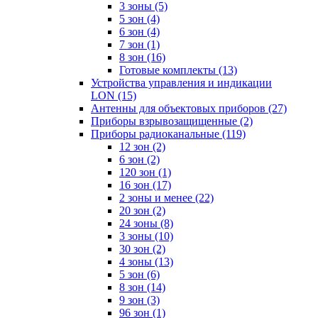
3 зоны
(5)
5 зон
(4)
6 зон
(4)
7 зон
(1)
8 зон
(16)
Готовые комплекты
(13)
Устройства управления и индикации
LON
(15)
Антенны для объектовых приборов
(27)
Приборы взрывозащищенные
(2)
Приборы радиоканальные
(119)
12 зон
(2)
6 зон
(2)
120 зон
(1)
16 зон
(17)
2 зоны и менее
(22)
20 зон
(2)
24 зоны
(8)
3 зоны
(10)
30 зон
(2)
4 зоны
(13)
5 зон
(6)
8 зон
(14)
9 зон
(3)
96 зон
(1)