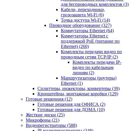
для беспроводных комплектов
(3)
Кабели, переходники,
грозозащита Wi-Fi
(6)
Точка доступа Wi-Fi
(14)
Проводное оборудование
(327)
Коммутаторы Ethernet
(64)
Коммутаторы Ethernet с
поддержкой PoE (питание по
Ethernet)
(260)
Комплекты передачи видео по
проводным сетям TCP/IP
(2)
Комплекты передачи IP-
видео по кабельным
линиям
(2)
Маршрутизаторы (роутеры)
Ethernet
(1)
Сплиттеры, инжекторы, конвертеры
(39)
Кронштейны, монтажные коробки
(129)
Готовые решениия
(12)
Готовые решения для ОФИСА
(2)
Готовые решения для ДОМА
(10)
Жесткие диски
(25)
Микрофоны
(21)
Видеорегистраторы
(588)
IP-видеорегистраторы
(348)