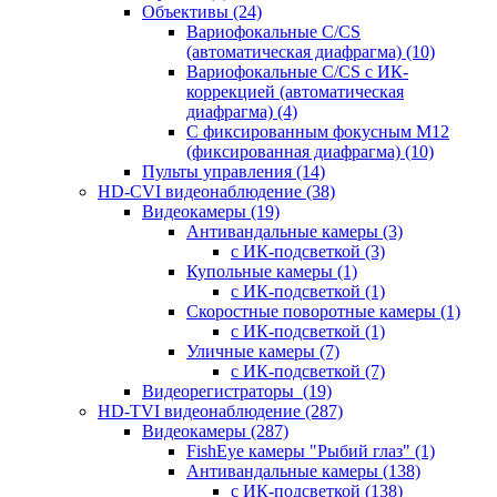
Объективы
(24)
Вариофокальные C/CS
(автоматическая диафрагма)
(10)
Вариофокальные C/CS с ИК-
коррекцией (автоматическая
диафрагма)
(4)
С фиксированным фокусным М12
(фиксированная диафрагма)
(10)
Пульты управления
(14)
HD-CVI видеонаблюдение
(38)
Видеокамеры
(19)
Антивандальные камеры
(3)
с ИК-подсветкой
(3)
Купольные камеры
(1)
с ИК-подсветкой
(1)
Скоростные поворотные камеры
(1)
с ИК-подсветкой
(1)
Уличные камеры
(7)
с ИК-подсветкой
(7)
Видеорегистраторы
(19)
HD-TVI видеонаблюдение
(287)
Видеокамеры
(287)
FishEye камеры "Рыбий глаз"
(1)
Антивандальные камеры
(138)
с ИК-подсветкой
(138)