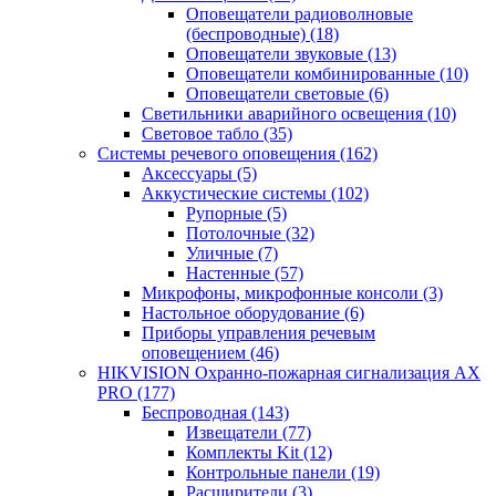
Оповещатели радиоволновые
(беспроводные)
(18)
Оповещатели звуковые
(13)
Оповещатели комбинированные
(10)
Оповещатели световые
(6)
Светильники аварийного освещения
(10)
Световое табло
(35)
Системы речевого оповещения
(162)
Аксессуары
(5)
Аккустические системы
(102)
Рупорные
(5)
Потолочные
(32)
Уличные
(7)
Настенные
(57)
Микрофоны, микрофонные консоли
(3)
Настольное оборудование
(6)
Приборы управления речевым
оповещением
(46)
HIKVISION Охранно-пожарная сигнализация AX
PRO
(177)
Беспроводная
(143)
Извещатели
(77)
Комплекты Kit
(12)
Контрольные панели
(19)
Расширители
(3)