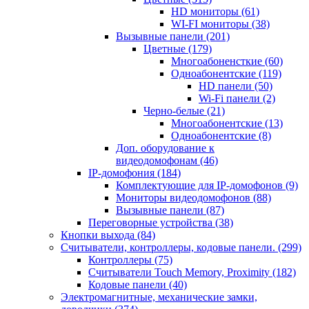
HD мониторы
(61)
WI-FI мониторы
(38)
Вызывные панели
(201)
Цветные
(179)
Многоабоненсткие
(60)
Одноабонентские
(119)
HD панели
(50)
Wi-Fi панели
(2)
Черно-белые
(21)
Многоабонентские
(13)
Одноабонентские
(8)
Доп. оборудование к
видеодомофонам
(46)
IP-домофония
(184)
Комплектующие для IP-домофонов
(9)
Мониторы видеодомофонов
(88)
Вызывные панели
(87)
Переговорные устройства
(38)
Кнопки выхода
(84)
Считыватели, контроллеры, кодовые панели.
(299)
Контроллеры
(75)
Считыватели Touch Memory, Proximity
(182)
Кодовые панели
(40)
Электромагнитные, механические замки,