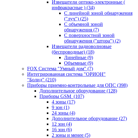
Извещатели оптико-электронные (
инфракрасные )
(34)
С линейной зоной обнаружения
("луч")
(25)
С объемной зоной
обнаружения
(7)
С поверхностной зоной
обнаружения ("штора")
(2)
Извещатели радиоволновые
(беспроводные)
(18)
Линейные
(9)
Объемные
(9)
FOX Система "Умный дом"
(7)
Интегрированная система "ОРИОН"
"Болид"
(210)
Приборы приемно-контрольные для ОПС
(398)
Дополнительное оборудование
(128)
Приборы GSM
(107)
4 зоны
(17)
9 зон
(1)
24 зоны
(4)
Дополнительное оборудование
(27)
12 зон
(4)
16 зон
(6)
2 зоны и менее
(5)