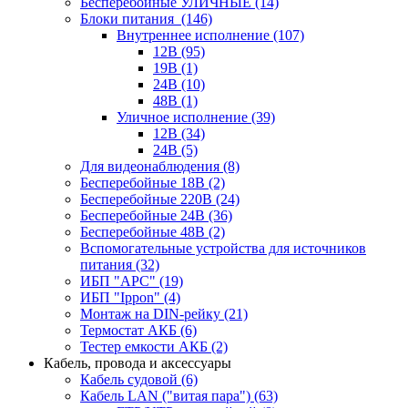
Бесперебойные УЛИЧНЫЕ
(14)
Блоки питания
(146)
Внутреннее исполнение
(107)
12В
(95)
19В
(1)
24В
(10)
48В
(1)
Уличное исполнение
(39)
12В
(34)
24В
(5)
Для видеонаблюдения
(8)
Бесперебойные 18В
(2)
Бесперебойные 220В
(24)
Бесперебойные 24В
(36)
Бесперебойные 48В
(2)
Вспомогательные устройства для источников
питания
(32)
ИБП "APC"
(19)
ИБП "Ippon"
(4)
Монтаж на DIN-рейку
(21)
Термостат АКБ
(6)
Тестер емкости АКБ
(2)
Кабель, провода и аксессуары
Кабель судовой
(6)
Кабель LAN ("витая пара")
(63)