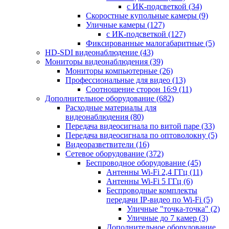
с ИК-подсветкой
(34)
Скоростные купольные камеры
(9)
Уличные камеры
(127)
с ИК-подсветкой
(127)
Фиксированные малогабаритные
(5)
HD-SDI видеонаблюдение
(43)
Мониторы видеонаблюдения
(39)
Мониторы компьютерные
(26)
Профессиональные для видео
(13)
Соотношение сторон 16:9
(11)
Дополнительное оборудование
(682)
Расходные материалы для
видеонаблюдения
(80)
Передача видеосигнала по витой паре
(33)
Передача видеосигнала по оптоволокну
(5)
Видеоразветвители
(16)
Сетевое оборудование
(372)
Беспроводное оборудование
(45)
Антенны Wi-Fi 2,4 ГГц
(11)
Антенны Wi-Fi 5 ГГц
(6)
Беспроводные комплекты
передачи IP-видео по Wi-Fi
(5)
Уличные "точка-точка"
(2)
Уличные до 7 камер
(3)
Дополнительное оборудование