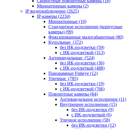
Скоростные поворотные камеры
(18)
Миниатюрные камеры
(2)
IP видеонаблюдение
(2625)
IP-камеры
(2234)
Миниатюрные
(10)
Стандартное исполнение (корпусные
камеры)
(99)
Фиксированные малогабаритные
(80)
Купольные
(372)
без ИК-подсветки
(59)
с ИК-подсветкой
(313)
Антивандальные
(524)
без ИК-подсветки
(36)
с ИК-подсветкой
(488)
Панорамные Fisheye
(12)
Уличные
(785)
без ИК-подсветки
(19)
с ИК-подсветкой
(766)
Поворотные камеры
(84)
Антивандальное исполнение
(11)
Внутреннее исполнение
(15)
без ИК-подсветки
(9)
с ИК-подсветкой
(6)
Уличное исполнение
(58)
без ИК-подсветки
(12)