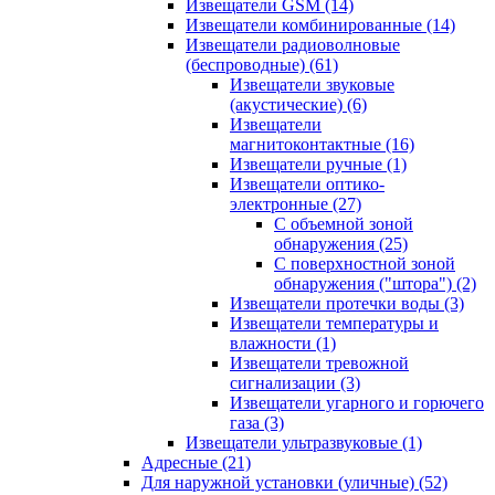
Извещатели GSM
(14)
Извещатели комбинированные
(14)
Извещатели радиоволновые
(беспроводные)
(61)
Извещатели звуковые
(акустические)
(6)
Извещатели
магнитоконтактные
(16)
Извещатели ручные
(1)
Извещатели оптико-
электронные
(27)
С объемной зоной
обнаружения
(25)
С поверхностной зоной
обнаружения ("штора")
(2)
Извещатели протечки воды
(3)
Извещатели температуры и
влажности
(1)
Извещатели тревожной
сигнализации
(3)
Извещатели угарного и горючего
газа
(3)
Извещатели ультразвуковые
(1)
Адресные
(21)
Для наружной установки (уличные)
(52)