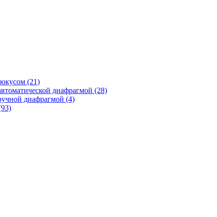
фокусом
(21)
автоматической диафрагмой
(28)
ручной диафрагмой
(4)
(93)