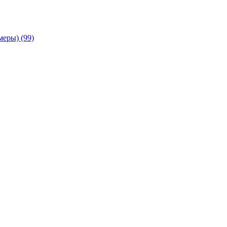
амеры)
(99)