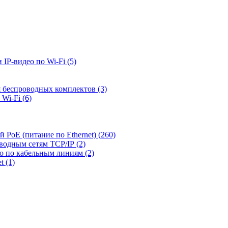
 IP-видео по Wi-Fi
(5)
я беспроводных комплектов
(3)
 Wi-Fi
(6)
й PoE (питание по Ethernet)
(260)
оводным сетям TCP/IP
(2)
ео по кабельным линиям
(2)
et
(1)