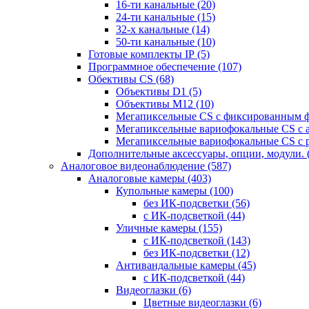
16-ти канальные
(20)
24-ти канальные
(15)
32-х канальные
(14)
50-ти канальные
(10)
Готовые комплекты IP
(5)
Программное обеспечение
(107)
Обективы CS
(68)
Объективы D1
(5)
Объективы M12
(10)
Мегапиксельные CS c фиксированным 
Мегапиксельные вариофокальные CS c 
Мегапиксельные вариофокальные CS c 
Дополнительные аксессуары, опции, модули.
Аналоговое видеонаблюдение
(587)
Аналоговые камеры
(403)
Купольные камеры
(100)
без ИК-подсветки
(56)
с ИК-подсветкой
(44)
Уличные камеры
(155)
с ИК-подсветкой
(143)
без ИК-подсветки
(12)
Антивандальные камеры
(45)
с ИК-подсветкой
(44)
Видеоглазки
(6)
Цветные видеоглазки
(6)