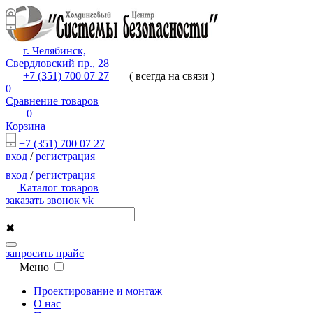
г. Челябинск,
Свердловский пр., 28
+7 (351) 700 07 27
( всегда на связи )
0
Сравнение товаров
0
Корзина
+7 (351) 700 07 27
вход
/
регистрация
вход
/
регистрация
Каталог товаров
заказать звонок
vk
✖
запросить прайс
Меню
Проектирование и монтаж
О нас