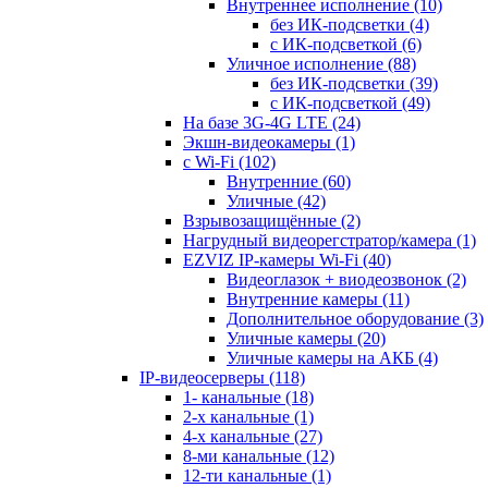
Внутреннее исполнение
(10)
без ИК-подсветки
(4)
с ИК-подсветкой
(6)
Уличное исполнение
(88)
без ИК-подсветки
(39)
с ИК-подсветкой
(49)
На базе 3G-4G LTE
(24)
Экшн-видеокамеры
(1)
с Wi-Fi
(102)
Внутренние
(60)
Уличные
(42)
Взрывозащищённые
(2)
Нагрудный видеорегстратор/камера
(1)
EZVIZ IP-камеры Wi-Fi
(40)
Видеоглазок + виодеозвонок
(2)
Внутренние камеры
(11)
Дополнительное оборудование
(3)
Уличные камеры
(20)
Уличные камеры на АКБ
(4)
IP-видеосерверы
(118)
1- канальные
(18)
2-х канальные
(1)
4-х канальные
(27)
8-ми канальные
(12)
12-ти канальные
(1)