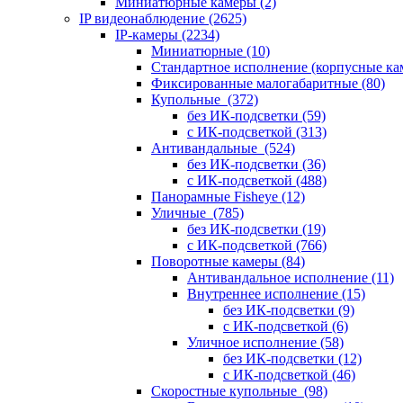
Миниатюрные камеры
(2)
IP видеонаблюдение
(2625)
IP-камеры
(2234)
Миниатюрные
(10)
Стандартное исполнение (корпусные к
Фиксированные малогабаритные
(80)
Купольные
(372)
без ИК-подсветки
(59)
с ИК-подсветкой
(313)
Антивандальные
(524)
без ИК-подсветки
(36)
с ИК-подсветкой
(488)
Панорамные Fisheye
(12)
Уличные
(785)
без ИК-подсветки
(19)
с ИК-подсветкой
(766)
Поворотные камеры
(84)
Антивандальное исполнение
(11)
Внутреннее исполнение
(15)
без ИК-подсветки
(9)
с ИК-подсветкой
(6)
Уличное исполнение
(58)
без ИК-подсветки
(12)
с ИК-подсветкой
(46)
Скоростные купольные
(98)