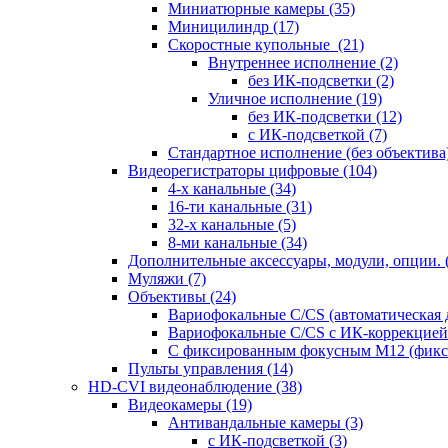
Миниатюрные камеры
(35)
Миницилиндр
(17)
Скоростные купольные
(21)
Внутреннее исполнение
(2)
без ИК-подсветки
(2)
Уличное исполнение
(19)
без ИК-подсветки
(12)
с ИК-подсветкой
(7)
Стандартное исполнение (без объектива
Видеорегистраторы цифровые
(104)
4-х канальные
(34)
16-ти канальные
(31)
32-х канальные
(5)
8-ми канальные
(34)
Дополнительные аксессуары, модули, опции.
Муляжи
(7)
Объективы
(24)
Вариофокальные C/CS (автоматическая
Вариофокальные C/CS с ИК-коррекцией 
С фиксированным фокусным М12 (фикс
Пульты управления
(14)
HD-CVI видеонаблюдение
(38)
Видеокамеры
(19)
Антивандальные камеры
(3)
с ИК-подсветкой
(3)