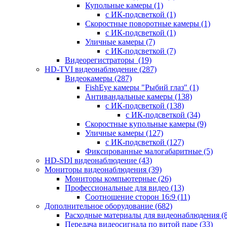
Купольные камеры
(1)
с ИК-подсветкой
(1)
Скоростные поворотные камеры
(1)
с ИК-подсветкой
(1)
Уличные камеры
(7)
с ИК-подсветкой
(7)
Видеорегистраторы
(19)
HD-TVI видеонаблюдение
(287)
Видеокамеры
(287)
FishEye камеры "Рыбий глаз"
(1)
Антивандальные камеры
(138)
с ИК-подсветкой
(138)
с ИК-подсветкой
(34)
Скоростные купольные камеры
(9)
Уличные камеры
(127)
с ИК-подсветкой
(127)
Фиксированные малогабаритные
(5)
HD-SDI видеонаблюдение
(43)
Мониторы видеонаблюдения
(39)
Мониторы компьютерные
(26)
Профессиональные для видео
(13)
Соотношение сторон 16:9
(11)
Дополнительное оборудование
(682)
Расходные материалы для видеонаблюдения
(
Передача видеосигнала по витой паре
(33)