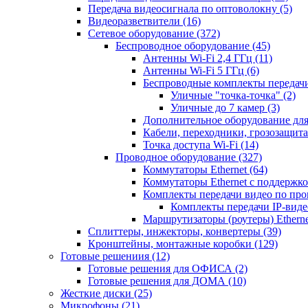
Передача видеосигнала по оптоволокну
(5)
Видеоразветвители
(16)
Сетевое оборудование
(372)
Беспроводное оборудование
(45)
Антенны Wi-Fi 2,4 ГГц
(11)
Антенны Wi-Fi 5 ГГц
(6)
Беспроводные комплекты передачи
Уличные "точка-точка"
(2)
Уличные до 7 камер
(3)
Дополнительное оборудование дл
Кабели, переходники, грозозащита
Точка доступа Wi-Fi
(14)
Проводное оборудование
(327)
Коммутаторы Ethernet
(64)
Коммутаторы Ethernet с поддержко
Комплекты передачи видео по пр
Комплекты передачи IP-вид
Маршрутизаторы (роутеры) Ethern
Сплиттеры, инжекторы, конвертеры
(39)
Кронштейны, монтажные коробки
(129)
Готовые решениия
(12)
Готовые решения для ОФИСА
(2)
Готовые решения для ДОМА
(10)
Жесткие диски
(25)
Микрофоны
(21)