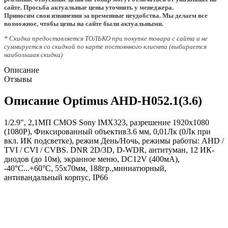
сайте. Просьба актуальные цены уточнять у менеджера.
Приносим свои извинения за временные неудобства. Мы делаем все
возможное, чтобы цены на сайте были актуальными.
*
Скидка предоставляется ТОЛЬКО при покупке товара с сайта и не
суммируется со скидкой по карте постоянного клиента (выбирается
наибольшая скидка)
Описание
Отзывы
Описание Optimus AHD-H052.1(3.6)
1/2.9", 2,1МП CMOS Sony IMX323, разрешение 1920х1080
(1080P), Фиксированный объектив3.6 мм, 0,01Лк (0Лк при
вкл. ИК подсветке), режим День/Ночь, режимы работы: AHD /
TVI / CVI / CVBS. DNR 2D/3D, D-WDR, антитуман, 12 ИК-
диодов (до 10м), экранное меню, DC12V (400мА),
-40°С...+60°С, 55х70мм, 188гр.,миниатюрный,
антивандальный корпус, IP66