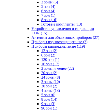
3 зоны
(5)
5 зон
(4)
6 зон
(4)
7 зон
(1)
8 зон
(16)
Готовые комплекты
(13)
Устройства управления и индикации
LON
(15)
Антенны для объектовых приборов
(27)
Приборы взрывозащищенные
(2)
Приборы радиоканальные
(119)
12 зон
(2)
6 зон
(2)
120 зон
(1)
16 зон
(17)
2 зоны и менее
(22)
20 зон
(2)
24 зоны
(8)
3 зоны
(10)
30 зон
(2)
4 зоны
(13)
5 зон
(6)
8 зон
(14)
9 зон
(3)
96 зон
(1)