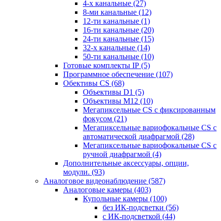
4-х канальные
(27)
8-ми канальные
(12)
12-ти канальные
(1)
16-ти канальные
(20)
24-ти канальные
(15)
32-х канальные
(14)
50-ти канальные
(10)
Готовые комплекты IP
(5)
Программное обеспечение
(107)
Обективы CS
(68)
Объективы D1
(5)
Объективы M12
(10)
Мегапиксельные CS c фиксированным
фокусом
(21)
Мегапиксельные вариофокальные CS c
автоматической диафрагмой
(28)
Мегапиксельные вариофокальные CS c
ручной диафрагмой
(4)
Дополнительные аксессуары, опции,
модули.
(93)
Аналоговое видеонаблюдение
(587)
Аналоговые камеры
(403)
Купольные камеры
(100)
без ИК-подсветки
(56)
с ИК-подсветкой
(44)