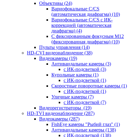
Объективы
(24)
Вариофокальные C/CS
(автоматическая диафрагма)
(10)
Вариофокальные C/CS с ИК-
коррекцией (автоматическая
диафрагма)
(4)
С фиксированным фокусным М12
(фиксированная диафрагма)
(10)
Пульты управления
(14)
HD-CVI видеонаблюдение
(38)
Видеокамеры
(19)
Антивандальные камеры
(3)
с ИК-подсветкой
(3)
Купольные камеры
(1)
с ИК-подсветкой
(1)
Скоростные поворотные камеры
(1)
с ИК-подсветкой
(1)
Уличные камеры
(7)
с ИК-подсветкой
(7)
Видеорегистраторы
(19)
HD-TVI видеонаблюдение
(287)
Видеокамеры
(287)
FishEye камеры "Рыбий глаз"
(1)
Антивандальные камеры
(138)
с ИК-подсветкой
(138)