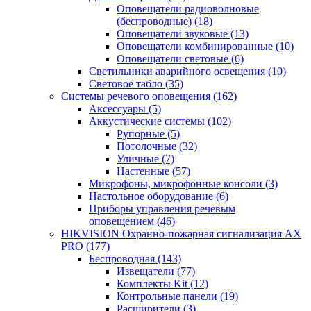
Оповещатели радиоволновые
(беспроводные)
(18)
Оповещатели звуковые
(13)
Оповещатели комбинированные
(10)
Оповещатели световые
(6)
Светильники аварийного освещения
(10)
Световое табло
(35)
Системы речевого оповещения
(162)
Аксессуары
(5)
Аккустические системы
(102)
Рупорные
(5)
Потолочные
(32)
Уличные
(7)
Настенные
(57)
Микрофоны, микрофонные консоли
(3)
Настольное оборудование
(6)
Приборы управления речевым
оповещением
(46)
HIKVISION Охранно-пожарная сигнализация AX
PRO
(177)
Беспроводная
(143)
Извещатели
(77)
Комплекты Kit
(12)
Контрольные панели
(19)
Расширители
(3)