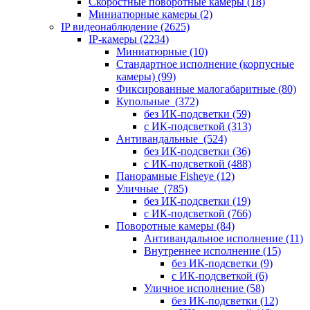
Скоростные поворотные камеры
(18)
Миниатюрные камеры
(2)
IP видеонаблюдение
(2625)
IP-камеры
(2234)
Миниатюрные
(10)
Стандартное исполнение (корпусные
камеры)
(99)
Фиксированные малогабаритные
(80)
Купольные
(372)
без ИК-подсветки
(59)
с ИК-подсветкой
(313)
Антивандальные
(524)
без ИК-подсветки
(36)
с ИК-подсветкой
(488)
Панорамные Fisheye
(12)
Уличные
(785)
без ИК-подсветки
(19)
с ИК-подсветкой
(766)
Поворотные камеры
(84)
Антивандальное исполнение
(11)
Внутреннее исполнение
(15)
без ИК-подсветки
(9)
с ИК-подсветкой
(6)
Уличное исполнение
(58)
без ИК-подсветки
(12)