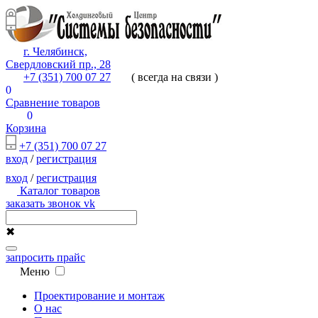
г. Челябинск,
Свердловский пр., 28
+7 (351) 700 07 27
( всегда на связи )
0
Сравнение товаров
0
Корзина
+7 (351) 700 07 27
вход
/
регистрация
вход
/
регистрация
Каталог товаров
заказать звонок
vk
✖
запросить прайс
Меню
Проектирование и монтаж
О нас