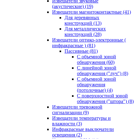
Извещатели звуковые
(акустические)
(19)
Извещатели магнитоконтактные
(41)
Для деревянных
конструкций
(13)
Для металлических
конструкций
(28)
Извещатели оптико-электронные (
инфракрасные )
(81)
Пассивные
(81)
С объемной зоной
обнаружения
(60)
С линейной зоной
обнаружения ("луч")
(8)
С объемной зоной
обнаружения
(потолочные)
(4)
С поверхностной зоной
обнаружения ("штора")
(8)
Извещатели тревожной
сигнализации
(9)
Извещатели температуры и
влажности
(3)
Инфракрасные выключатели
освещения
(2)