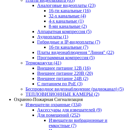
Платы видеозахвата
(63)
Аналоговые видеоплаты
(23)
16-ти канальные
(16)
32-х канальные
(4)
4-х канальные
(1)
8-ми канальные
(2)
Аппаратная компрессия
(5)
Аудиоплаты
(1)
Гибридные и IP-видеоплаты
(7)
16-ти канальные
(7)
Платы видеонаблюдения "Линия"
(22)
Программная компрессия
(5)
Термокожухи
(41)
Внешнее питание 12В
(16)
Внешнее питание 220В
(20)
Внешнее питание 24В
(2)
С питанием по PoE
(3)
Беспроводное видеонаблюдение (радиоканал)
(5)
ТЕПЛОВИЗИОННЫЕ КАМЕРЫ
(2)
Охранно-Пожарная Сигнализация
Извещатели охранные
(334)
Аксессуары для извещателей
(9)
Для помещений
(252)
Извещатели вибрационные и
емкостные
(7)