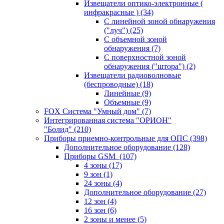
Извещатели оптико-электронные (
инфракрасные )
(34)
С линейной зоной обнаружения
("луч")
(25)
С объемной зоной
обнаружения
(7)
С поверхностной зоной
обнаружения ("штора")
(2)
Извещатели радиоволновые
(беспроводные)
(18)
Линейные
(9)
Объемные
(9)
FOX Система "Умный дом"
(7)
Интегрированная система "ОРИОН"
"Болид"
(210)
Приборы приемно-контрольные для ОПС
(398)
Дополнительное оборудование
(128)
Приборы GSM
(107)
4 зоны
(17)
9 зон
(1)
24 зоны
(4)
Дополнительное оборудование
(27)
12 зон
(4)
16 зон
(6)
2 зоны и менее
(5)