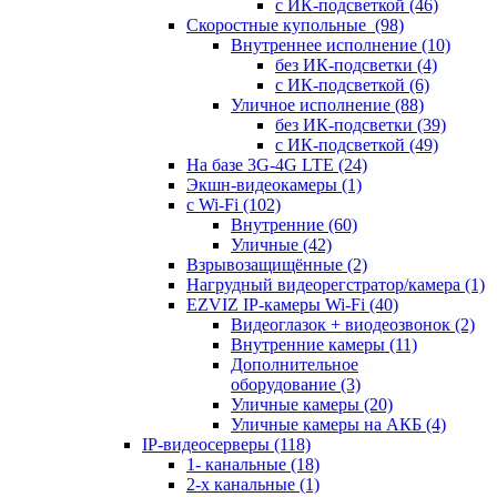
с ИК-подсветкой
(46)
Скоростные купольные
(98)
Внутреннее исполнение
(10)
без ИК-подсветки
(4)
с ИК-подсветкой
(6)
Уличное исполнение
(88)
без ИК-подсветки
(39)
с ИК-подсветкой
(49)
На базе 3G-4G LTE
(24)
Экшн-видеокамеры
(1)
с Wi-Fi
(102)
Внутренние
(60)
Уличные
(42)
Взрывозащищённые
(2)
Нагрудный видеорегстратор/камера
(1)
EZVIZ IP-камеры Wi-Fi
(40)
Видеоглазок + виодеозвонок
(2)
Внутренние камеры
(11)
Дополнительное
оборудование
(3)
Уличные камеры
(20)
Уличные камеры на АКБ
(4)
IP-видеосерверы
(118)
1- канальные
(18)
2-х канальные
(1)