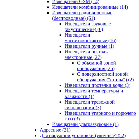
Извещатели GSM
(14)
Извещатели комбинированные
(14)
Извещатели радиоволновые
(беспроводные)
(61)
Извещатели звуковые
(акустические)
(6)
Извещатели
магнитоконтактные
(16)
Извещатели ручные
(1)
Извещатели оптико-
электронные
(27)
С объемной зоной
обнаружения
(25)
С поверхностной зоной
обнаружения ("штора")
(2)
Извещатели протечки воды
(3)
Извещатели температуры и
влажности
(1)
Извещатели тревожной
сигнализации
(3)
Извещатели угарного и горючего
газа
(3)
Извещатели ультразвуковые
(1)
Адресные
(21)
Для наружной установки (уличные)
(52)