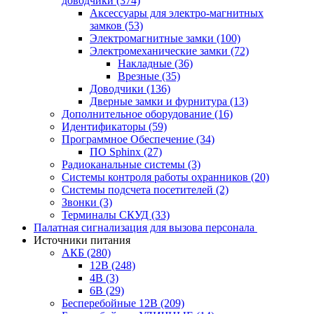
доводчики
(374)
Аксессуары для электро-магнитных
замков
(53)
Электромагнитные замки
(100)
Электромеханические замки
(72)
Накладные
(36)
Врезные
(35)
Доводчики
(136)
Дверные замки и фурнитура
(13)
Дополнительное оборудование
(16)
Идентификаторы
(59)
Программное Обеспечение
(34)
ПО Sphinx
(27)
Радиоканальные системы
(3)
Системы контроля работы охранников
(20)
Системы подсчета посетителей
(2)
Звонки
(3)
Терминалы СКУД
(33)
Палатная сигнализация для вызова персонала
Источники питания
АКБ
(280)
12В
(248)
4В
(3)
6В
(29)
Бесперебойные 12В
(209)