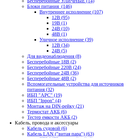
Бесперебойные УЛИЧНЫЕ
(14)
Блоки питания
(146)
Внутреннее исполнение
(107)
12В
(95)
19В
(1)
24В
(10)
48В
(1)
Уличное исполнение
(39)
12В
(34)
24В
(5)
Для видеонаблюдения
(8)
Бесперебойные 18В
(2)
Бесперебойные 220В
(24)
Бесперебойные 24В
(36)
Бесперебойные 48В
(2)
Вспомогательные устройства для источников
питания
(32)
ИБП "APC"
(19)
ИБП "Ippon"
(4)
Монтаж на DIN-рейку
(21)
Термостат АКБ
(6)
Тестер емкости АКБ
(2)
Кабель, провода и аксессуары
Кабель судовой
(6)
Кабель LAN ("витая пара")
(63)