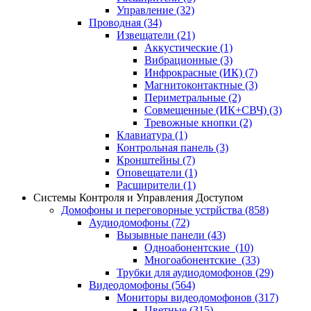
Управление
(32)
Проводная
(34)
Извещатели
(21)
Аккустические
(1)
Вибрационные
(3)
Инфрокрасные (ИК)
(7)
Магнитоконтактные
(3)
Периметральные
(2)
Совмещенные (ИК+СВЧ)
(3)
Тревожные кнопки
(2)
Клавиатура
(1)
Контрольная панель
(3)
Кронштейны
(7)
Оповещатели
(1)
Расширители
(1)
Системы Контроля и Управления Доступом
Домофоны и переговорные устрйства
(858)
Аудиодомофоны
(72)
Вызывные панели
(43)
Одноабонентские
(10)
Многоабонентские
(33)
Трубки для аудиодомофонов
(29)
Видеодомофоны
(564)
Мониторы видеодомофонов
(317)
Цветные
(315)