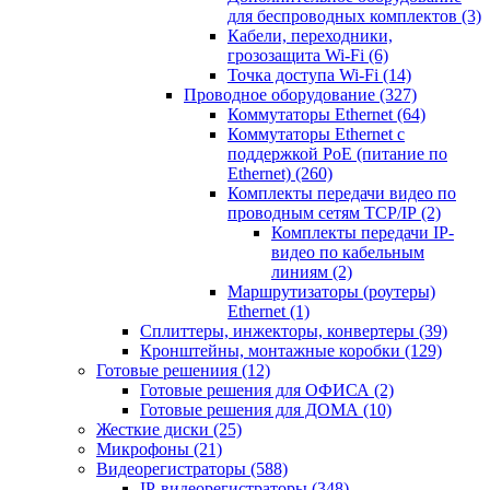
для беспроводных комплектов
(3)
Кабели, переходники,
грозозащита Wi-Fi
(6)
Точка доступа Wi-Fi
(14)
Проводное оборудование
(327)
Коммутаторы Ethernet
(64)
Коммутаторы Ethernet с
поддержкой PoE (питание по
Ethernet)
(260)
Комплекты передачи видео по
проводным сетям TCP/IP
(2)
Комплекты передачи IP-
видео по кабельным
линиям
(2)
Маршрутизаторы (роутеры)
Ethernet
(1)
Сплиттеры, инжекторы, конвертеры
(39)
Кронштейны, монтажные коробки
(129)
Готовые решениия
(12)
Готовые решения для ОФИСА
(2)
Готовые решения для ДОМА
(10)
Жесткие диски
(25)
Микрофоны
(21)
Видеорегистраторы
(588)
IP-видеорегистраторы
(348)