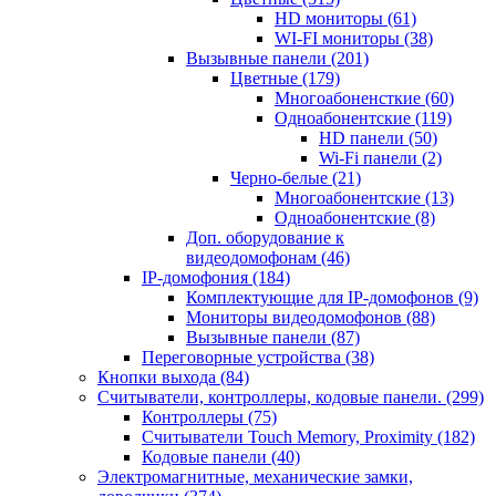
HD мониторы
(61)
WI-FI мониторы
(38)
Вызывные панели
(201)
Цветные
(179)
Многоабоненсткие
(60)
Одноабонентские
(119)
HD панели
(50)
Wi-Fi панели
(2)
Черно-белые
(21)
Многоабонентские
(13)
Одноабонентские
(8)
Доп. оборудование к
видеодомофонам
(46)
IP-домофония
(184)
Комплектующие для IP-домофонов
(9)
Мониторы видеодомофонов
(88)
Вызывные панели
(87)
Переговорные устройства
(38)
Кнопки выхода
(84)
Считыватели, контроллеры, кодовые панели.
(299)
Контроллеры
(75)
Считыватели Touch Memory, Proximity
(182)
Кодовые панели
(40)
Электромагнитные, механические замки,