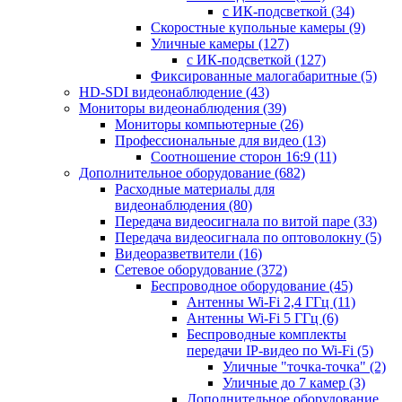
с ИК-подсветкой
(34)
Скоростные купольные камеры
(9)
Уличные камеры
(127)
с ИК-подсветкой
(127)
Фиксированные малогабаритные
(5)
HD-SDI видеонаблюдение
(43)
Мониторы видеонаблюдения
(39)
Мониторы компьютерные
(26)
Профессиональные для видео
(13)
Соотношение сторон 16:9
(11)
Дополнительное оборудование
(682)
Расходные материалы для
видеонаблюдения
(80)
Передача видеосигнала по витой паре
(33)
Передача видеосигнала по оптоволокну
(5)
Видеоразветвители
(16)
Сетевое оборудование
(372)
Беспроводное оборудование
(45)
Антенны Wi-Fi 2,4 ГГц
(11)
Антенны Wi-Fi 5 ГГц
(6)
Беспроводные комплекты
передачи IP-видео по Wi-Fi
(5)
Уличные "точка-точка"
(2)
Уличные до 7 камер
(3)
Дополнительное оборудование