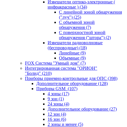
Извещатели оптико-электронные (
инфракрасные )
(34)
С линейной зоной обнаружения
("луч")
(25)
С объемной зоной
обнаружения
(7)
С поверхностной зоной
обнаружения ("штора")
(2)
Извещатели радиоволновые
(беспроводные)
(18)
Линейные
(9)
Объемные
(9)
FOX Система "Умный дом"
(7)
Интегрированная система "ОРИОН"
"Болид"
(210)
Приборы приемно-контрольные для ОПС
(398)
Дополнительное оборудование
(128)
Приборы GSM
(107)
4 зоны
(17)
9 зон
(1)
24 зоны
(4)
Дополнительное оборудование
(27)
12 зон
(4)
16 зон
(6)
2 зоны и менее
(5)