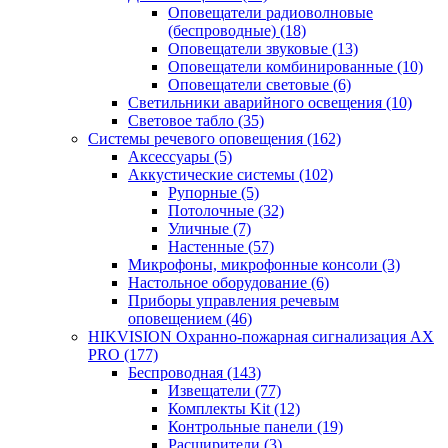
Оповещатели радиоволновые
(беспроводные)
(18)
Оповещатели звуковые
(13)
Оповещатели комбинированные
(10)
Оповещатели световые
(6)
Светильники аварийного освещения
(10)
Световое табло
(35)
Системы речевого оповещения
(162)
Аксессуары
(5)
Аккустические системы
(102)
Рупорные
(5)
Потолочные
(32)
Уличные
(7)
Настенные
(57)
Микрофоны, микрофонные консоли
(3)
Настольное оборудование
(6)
Приборы управления речевым
оповещением
(46)
HIKVISION Охранно-пожарная сигнализация AX
PRO
(177)
Беспроводная
(143)
Извещатели
(77)
Комплекты Kit
(12)
Контрольные панели
(19)
Расширители
(3)