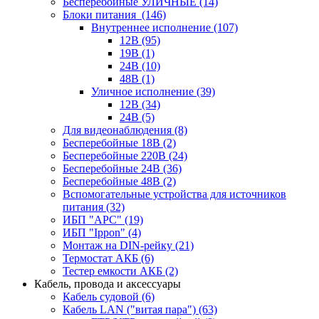
Бесперебойные УЛИЧНЫЕ
(14)
Блоки питания
(146)
Внутреннее исполнение
(107)
12В
(95)
19В
(1)
24В
(10)
48В
(1)
Уличное исполнение
(39)
12В
(34)
24В
(5)
Для видеонаблюдения
(8)
Бесперебойные 18В
(2)
Бесперебойные 220В
(24)
Бесперебойные 24В
(36)
Бесперебойные 48В
(2)
Вспомогательные устройства для источников
питания
(32)
ИБП "APC"
(19)
ИБП "Ippon"
(4)
Монтаж на DIN-рейку
(21)
Термостат АКБ
(6)
Тестер емкости АКБ
(2)
Кабель, провода и аксессуары
Кабель судовой
(6)
Кабель LAN ("витая пара")
(63)