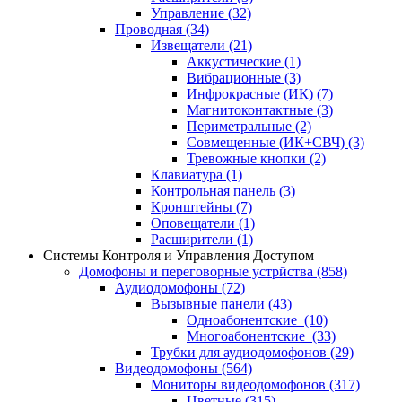
Управление
(32)
Проводная
(34)
Извещатели
(21)
Аккустические
(1)
Вибрационные
(3)
Инфрокрасные (ИК)
(7)
Магнитоконтактные
(3)
Периметральные
(2)
Совмещенные (ИК+СВЧ)
(3)
Тревожные кнопки
(2)
Клавиатура
(1)
Контрольная панель
(3)
Кронштейны
(7)
Оповещатели
(1)
Расширители
(1)
Системы Контроля и Управления Доступом
Домофоны и переговорные устрйства
(858)
Аудиодомофоны
(72)
Вызывные панели
(43)
Одноабонентские
(10)
Многоабонентские
(33)
Трубки для аудиодомофонов
(29)
Видеодомофоны
(564)
Мониторы видеодомофонов
(317)
Цветные
(315)