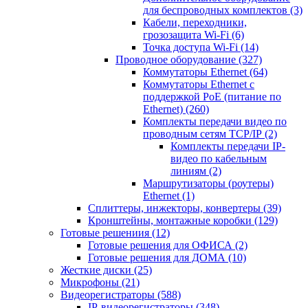
для беспроводных комплектов
(3)
Кабели, переходники,
грозозащита Wi-Fi
(6)
Точка доступа Wi-Fi
(14)
Проводное оборудование
(327)
Коммутаторы Ethernet
(64)
Коммутаторы Ethernet с
поддержкой PoE (питание по
Ethernet)
(260)
Комплекты передачи видео по
проводным сетям TCP/IP
(2)
Комплекты передачи IP-
видео по кабельным
линиям
(2)
Маршрутизаторы (роутеры)
Ethernet
(1)
Сплиттеры, инжекторы, конвертеры
(39)
Кронштейны, монтажные коробки
(129)
Готовые решениия
(12)
Готовые решения для ОФИСА
(2)
Готовые решения для ДОМА
(10)
Жесткие диски
(25)
Микрофоны
(21)
Видеорегистраторы
(588)
IP-видеорегистраторы
(348)