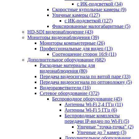
с ИК-подсветкой
(34)
Скоростные купольные камеры
(9)
Уличные камеры
(127)
с ИК-подсветкой
(127)
Фиксированные малогабаритные
(5)
HD-SDI видеонаблюдение
(43)
Мониторы видеонаблюдения
(39)
Мониторы компьютерные
(26)
Профессиональные для видео
(13)
Соотношение сторон 16:9
(11)
Дополнительное оборудование
(682)
Расходные материалы для
видеонаблюдения
(80)
Передача видеосигнала по витой паре
(33)
Передача видеосигнала по оптоволокну
(5)
Видеоразветвители
(16)
Сетевое оборудование
(372)
Беспроводное оборудование
(45)
Антенны Wi-Fi 2,4 ГГц
(11)
Антенны Wi-Fi 5 ГГц
(6)
Беспроводные комплекты
передачи IP-видео по Wi-Fi
(5)
Уличные "точка-точка"
(2)
Уличные до 7 камер
(3)
Дополнительное оборудование