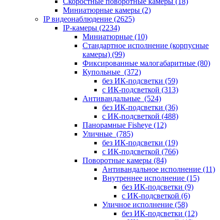
Скоростные поворотные камеры
(18)
Миниатюрные камеры
(2)
IP видеонаблюдение
(2625)
IP-камеры
(2234)
Миниатюрные
(10)
Стандартное исполнение (корпусные
камеры)
(99)
Фиксированные малогабаритные
(80)
Купольные
(372)
без ИК-подсветки
(59)
с ИК-подсветкой
(313)
Антивандальные
(524)
без ИК-подсветки
(36)
с ИК-подсветкой
(488)
Панорамные Fisheye
(12)
Уличные
(785)
без ИК-подсветки
(19)
с ИК-подсветкой
(766)
Поворотные камеры
(84)
Антивандальное исполнение
(11)
Внутреннее исполнение
(15)
без ИК-подсветки
(9)
с ИК-подсветкой
(6)
Уличное исполнение
(58)
без ИК-подсветки
(12)