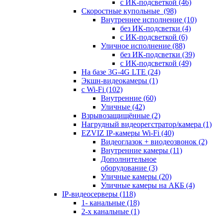
с ИК-подсветкой
(46)
Скоростные купольные
(98)
Внутреннее исполнение
(10)
без ИК-подсветки
(4)
с ИК-подсветкой
(6)
Уличное исполнение
(88)
без ИК-подсветки
(39)
с ИК-подсветкой
(49)
На базе 3G-4G LTE
(24)
Экшн-видеокамеры
(1)
с Wi-Fi
(102)
Внутренние
(60)
Уличные
(42)
Взрывозащищённые
(2)
Нагрудный видеорегстратор/камера
(1)
EZVIZ IP-камеры Wi-Fi
(40)
Видеоглазок + виодеозвонок
(2)
Внутренние камеры
(11)
Дополнительное
оборудование
(3)
Уличные камеры
(20)
Уличные камеры на АКБ
(4)
IP-видеосерверы
(118)
1- канальные
(18)
2-х канальные
(1)