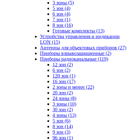
3 зоны
(5)
5 зон
(4)
6 зон
(4)
7 зон
(1)
8 зон
(16)
Готовые комплекты
(13)
Устройства управления и индикации
LON
(15)
Антенны для объектовых приборов
(27)
Приборы взрывозащищенные
(2)
Приборы радиоканальные
(119)
12 зон
(2)
6 зон
(2)
120 зон
(1)
16 зон
(17)
2 зоны и менее
(22)
20 зон
(2)
24 зоны
(8)
3 зоны
(10)
30 зон
(2)
4 зоны
(13)
5 зон
(6)
8 зон
(14)
9 зон
(3)
96 зон
(1)