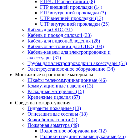
FTP/UTP огнестойкий
(8)
FTP внешней прокладки
(14)
FTP внутренней прокладки
(3)
UTP внешней прокладки
(13)
UTP внутренней прокладки
(25)
Кабель для ОПС
(31)
Кабель и провод силовой
(33)
Кабель для видеонаблюдения
(28)
Кабель огнестойкий для ОПС
(103)
Кабель-каналы для электропроводки и
аксессуары
(31)
Трубы для электропроводки и аксессуары
(51)
Электроустановочное оборудование
(34)
Монтажные и расходные материалы
Шкафы телекоммуникационные
(46)
Коммутационные изделия
(13)
Расходные материалы
(15)
Крепежные изделия
(67)
Средства пожаротушения
Гидранты пожарные
(13)
Огнезащитные составы
(18)
Знаки безопасности
(2)
Пожарная арматура
(49)
Водопенное оборудование
(12)
Головки соединительные рукавные
(25)