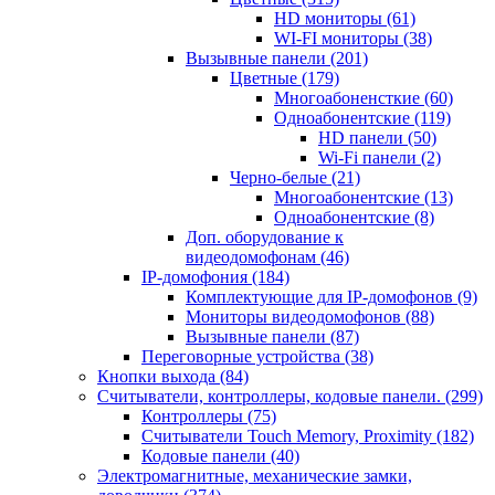
HD мониторы
(61)
WI-FI мониторы
(38)
Вызывные панели
(201)
Цветные
(179)
Многоабоненсткие
(60)
Одноабонентские
(119)
HD панели
(50)
Wi-Fi панели
(2)
Черно-белые
(21)
Многоабонентские
(13)
Одноабонентские
(8)
Доп. оборудование к
видеодомофонам
(46)
IP-домофония
(184)
Комплектующие для IP-домофонов
(9)
Мониторы видеодомофонов
(88)
Вызывные панели
(87)
Переговорные устройства
(38)
Кнопки выхода
(84)
Считыватели, контроллеры, кодовые панели.
(299)
Контроллеры
(75)
Считыватели Touch Memory, Proximity
(182)
Кодовые панели
(40)
Электромагнитные, механические замки,