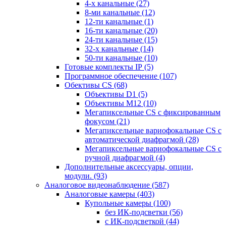
4-х канальные
(27)
8-ми канальные
(12)
12-ти канальные
(1)
16-ти канальные
(20)
24-ти канальные
(15)
32-х канальные
(14)
50-ти канальные
(10)
Готовые комплекты IP
(5)
Программное обеспечение
(107)
Обективы CS
(68)
Объективы D1
(5)
Объективы M12
(10)
Мегапиксельные CS c фиксированным
фокусом
(21)
Мегапиксельные вариофокальные CS c
автоматической диафрагмой
(28)
Мегапиксельные вариофокальные CS c
ручной диафрагмой
(4)
Дополнительные аксессуары, опции,
модули.
(93)
Аналоговое видеонаблюдение
(587)
Аналоговые камеры
(403)
Купольные камеры
(100)
без ИК-подсветки
(56)
с ИК-подсветкой
(44)