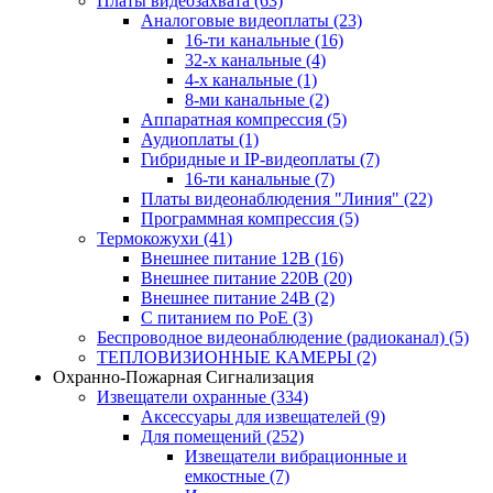
Платы видеозахвата
(63)
Аналоговые видеоплаты
(23)
16-ти канальные
(16)
32-х канальные
(4)
4-х канальные
(1)
8-ми канальные
(2)
Аппаратная компрессия
(5)
Аудиоплаты
(1)
Гибридные и IP-видеоплаты
(7)
16-ти канальные
(7)
Платы видеонаблюдения "Линия"
(22)
Программная компрессия
(5)
Термокожухи
(41)
Внешнее питание 12В
(16)
Внешнее питание 220В
(20)
Внешнее питание 24В
(2)
С питанием по PoE
(3)
Беспроводное видеонаблюдение (радиоканал)
(5)
ТЕПЛОВИЗИОННЫЕ КАМЕРЫ
(2)
Охранно-Пожарная Сигнализация
Извещатели охранные
(334)
Аксессуары для извещателей
(9)
Для помещений
(252)
Извещатели вибрационные и
емкостные
(7)