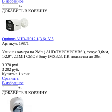
В избранное
+
-
ДОБАВИТЬ
В КОРЗИНУ
Optimus AHD-H012.1(3.6)_V.5
Артикул:
19871
Уличная камера на 2Мп ( AHD/TVI/CVI/CVBS ), фокус 3,6мм,
1/2.9", 2,1МП CMOS Sony IMX323, ИК-подсветка до 30м
3 370 руб.
3 202 руб.
Купить в 1 клик
Сравнить
В избранное
+
-
ДОБАВИТЬ
В КОРЗИНУ