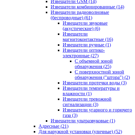
Извещатели GSM
(14)
Извещатели комбинированные
(14)
Извещатели радиоволновые
(беспроводные)
(61)
Извещатели звуковые
(акустические)
(6)
Извещатели
магнитоконтактные
(16)
Извещатели ручные
(1)
Извещатели оптико-
электронные
(27)
С объемной зоной
обнаружения
(25)
С поверхностной зоной
обнаружения ("штора")
(2)
Извещатели протечки воды
(3)
Извещатели температуры и
влажности
(1)
Извещатели тревожной
сигнализации
(3)
Извещатели угарного и горючего
газа
(3)
Извещатели ультразвуковые
(1)
Адресные
(21)
Для наружной установки (уличные)
(52)