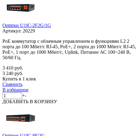
Optimus U1IC-2F2G/1G
Артикул:
20229
PoE коммутатор с облачным управлением и функциями L2 2
порта до 100 Мбит/с RJ-45, PoE+, 2 порта до 1000 Мбит/с RJ-45,
PoE+, 1 порт до 1000 Мбит/с, Uplink, Питание АС 100~240 В,
50/60 Гц,
3 410 руб.
3 240 руб.
Купить в 1 клик
Сравнить
В избранное
+
-
ДОБАВИТЬ
В КОРЗИНУ
Optimus U1IC-8F/2G