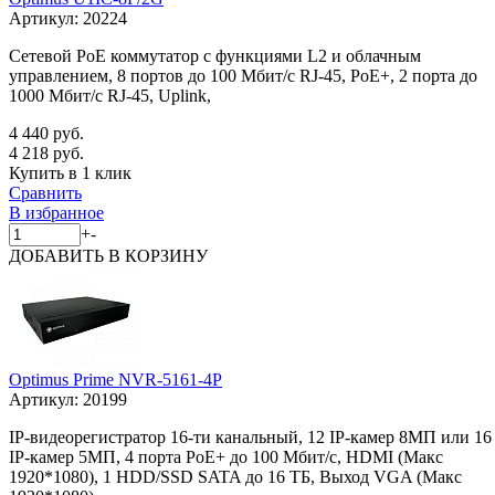
Артикул:
20224
Сетевой PoE коммутатор с функциями L2 и облачным
управлением, 8 портов до 100 Мбит/с RJ-45, PoE+, 2 порта до
1000 Мбит/с RJ-45, Uplink,
4 440 руб.
4 218 руб.
Купить в 1 клик
Сравнить
В избранное
+
-
ДОБАВИТЬ
В КОРЗИНУ
Optimus Prime NVR-5161-4P
Артикул:
20199
IP-видеорегистратор 16-ти канальный, 12 IP-камер 8МП или 16
IP-камер 5МП, 4 порта PoE+ до 100 Мбит/с, HDMI (Макс
1920*1080), 1 HDD/SSD SATA до 16 ТБ, Выход VGA (Макс