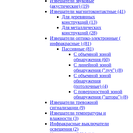
Извещатели звуковые
(акустические)
(19)
Извещатели магнитоконтактные
(41)
Для деревянных
конструкций
(13)
Для металлических
конструкций
(28)
Извещатели оптико-электронные (
инфракрасные )
(81)
Пассивные
(81)
С объемной зоной
обнаружения
(60)
С линейной зоной
обнаружения ("луч")
(8)
С объемной зоной
обнаружения
(потолочные)
(4)
С поверхностной зоной
обнаружения ("штора")
(8)
Извещатели тревожной
сигнализации
(9)
Извещатели температуры и
влажности
(3)
Инфракрасные выключатели
освещения
(2)