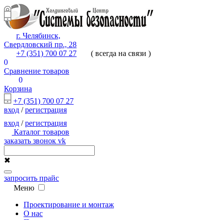
г. Челябинск,
Свердловский пр., 28
+7 (351) 700 07 27
( всегда на связи )
0
Сравнение товаров
0
Корзина
+7 (351) 700 07 27
вход
/
регистрация
вход
/
регистрация
Каталог товаров
заказать звонок
vk
✖
запросить прайс
Меню
Проектирование и монтаж
О нас