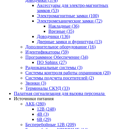
доводчики
(374)
Аксессуары для электро-магнитных
замков
(53)
Электромагнитные замки
(100)
Электромеханические замки
(72)
Накладные
(36)
Врезные
(35)
Доводчики
(136)
Дверные замки и фурнитура
(13)
Дополнительное оборудование
(16)
Идентификаторы
(59)
Программное Обеспечение
(34)
ПО Sphinx
(27)
Радиоканальные системы
(3)
Системы контроля работы охранников
(20)
Системы подсчета посетителей
(2)
Звонки
(3)
Терминалы СКУД
(33)
Палатная сигнализация для вызова персонала
Источники питания
АКБ
(280)
12В
(248)
4В
(3)
6В
(29)
Бесперебойные 12В
(209)