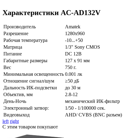
Характеристики AC‐AD132V
Производитель
Amatek
Разрешение
1280x960
Рабочая температура
-10...+50
Матрица
1/3" Sony CMOS
Питание
DC 12В
Габаритные размеры
127 x 91 мм
Вес
750 г.
Минимальная освещенность
0.001 лк
Отношение сигнал/шум
≥50 дБ
Дальность ИК-подсветки
до 30 м
Объектив, мм
2.8-12
День-Ночь
механический ИК-фильтр
Электронный затвор:
1/50 - 1/100000 сек.
Видеовыход
AHD/ CVBS (BNC разъем)
left
right
С этим товаром покупают