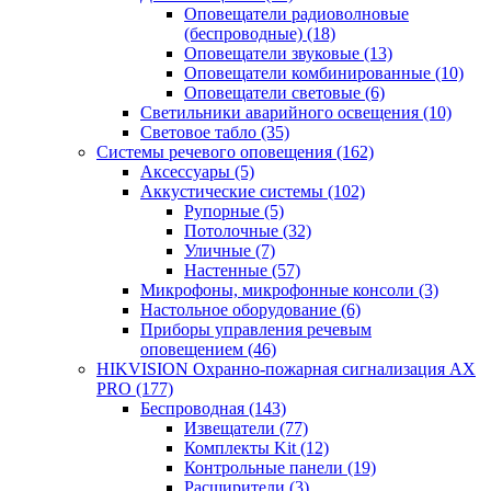
Оповещатели радиоволновые
(беспроводные)
(18)
Оповещатели звуковые
(13)
Оповещатели комбинированные
(10)
Оповещатели световые
(6)
Светильники аварийного освещения
(10)
Световое табло
(35)
Системы речевого оповещения
(162)
Аксессуары
(5)
Аккустические системы
(102)
Рупорные
(5)
Потолочные
(32)
Уличные
(7)
Настенные
(57)
Микрофоны, микрофонные консоли
(3)
Настольное оборудование
(6)
Приборы управления речевым
оповещением
(46)
HIKVISION Охранно-пожарная сигнализация AX
PRO
(177)
Беспроводная
(143)
Извещатели
(77)
Комплекты Kit
(12)
Контрольные панели
(19)
Расширители
(3)