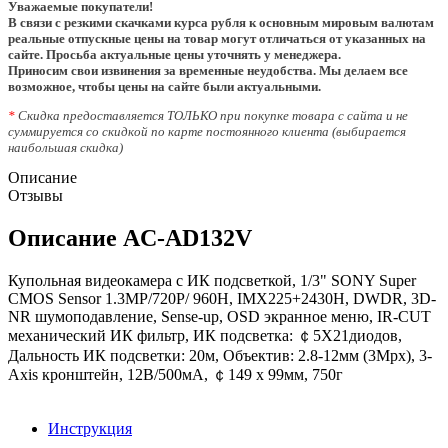
Уважаемые покупатели!
В связи с резкими скачками курса рубля к основным мировым валютам
реальные отпускные цены на товар могут отличаться от указанных на
сайте. Просьба актуальные цены уточнять у менеджера.
Приносим свои извинения за временные неудобства. Мы делаем все
возможное, чтобы цены на сайте были актуальными.
*
Скидка предоставляется ТОЛЬКО при покупке товара с сайта и не
суммируется со скидкой по карте постоянного клиента (выбирается
наибольшая скидка)
Описание
Отзывы
Описание AC‐AD132V
Купольная видеокамера с ИК подсветкой, 1/3" SONY Super
CMOS Sensor 1.3MP/720P/ 960H, IMX225+2430H, DWDR, 3D-
NR шумоподавление, Sense-up, OSD экранное меню, IR-CUT
механический ИК фильтр, ИК подсветка: ￠5X21диодов,
Дальность ИК подсветки: 20м, Объектив: 2.8-12мм (3Mpx), 3-
Axis кронштейн, 12В/500мА, ￠149 x 99мм, 750г
Инструкция