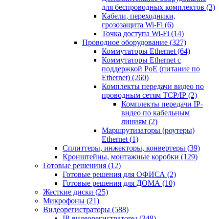
для беспроводных комплектов
(3)
Кабели, переходники,
грозозащита Wi-Fi
(6)
Точка доступа Wi-Fi
(14)
Проводное оборудование
(327)
Коммутаторы Ethernet
(64)
Коммутаторы Ethernet с
поддержкой PoE (питание по
Ethernet)
(260)
Комплекты передачи видео по
проводным сетям TCP/IP
(2)
Комплекты передачи IP-
видео по кабельным
линиям
(2)
Маршрутизаторы (роутеры)
Ethernet
(1)
Сплиттеры, инжекторы, конвертеры
(39)
Кронштейны, монтажные коробки
(129)
Готовые решениия
(12)
Готовые решения для ОФИСА
(2)
Готовые решения для ДОМА
(10)
Жесткие диски
(25)
Микрофоны
(21)
Видеорегистраторы
(588)
IP-видеорегистраторы
(348)