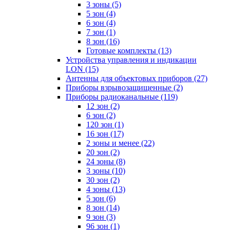
3 зоны
(5)
5 зон
(4)
6 зон
(4)
7 зон
(1)
8 зон
(16)
Готовые комплекты
(13)
Устройства управления и индикации
LON
(15)
Антенны для объектовых приборов
(27)
Приборы взрывозащищенные
(2)
Приборы радиоканальные
(119)
12 зон
(2)
6 зон
(2)
120 зон
(1)
16 зон
(17)
2 зоны и менее
(22)
20 зон
(2)
24 зоны
(8)
3 зоны
(10)
30 зон
(2)
4 зоны
(13)
5 зон
(6)
8 зон
(14)
9 зон
(3)
96 зон
(1)