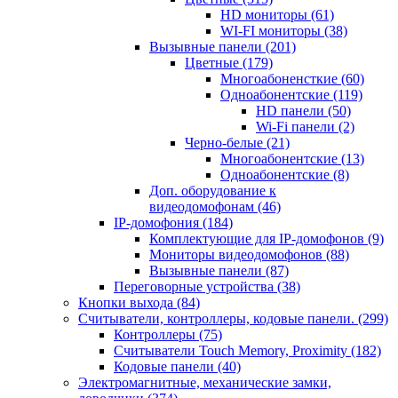
HD мониторы
(61)
WI-FI мониторы
(38)
Вызывные панели
(201)
Цветные
(179)
Многоабоненсткие
(60)
Одноабонентские
(119)
HD панели
(50)
Wi-Fi панели
(2)
Черно-белые
(21)
Многоабонентские
(13)
Одноабонентские
(8)
Доп. оборудование к
видеодомофонам
(46)
IP-домофония
(184)
Комплектующие для IP-домофонов
(9)
Мониторы видеодомофонов
(88)
Вызывные панели
(87)
Переговорные устройства
(38)
Кнопки выхода
(84)
Считыватели, контроллеры, кодовые панели.
(299)
Контроллеры
(75)
Считыватели Touch Memory, Proximity
(182)
Кодовые панели
(40)
Электромагнитные, механические замки,