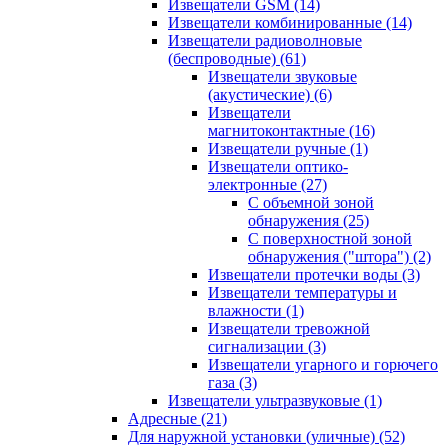
Извещатели GSM
(14)
Извещатели комбинированные
(14)
Извещатели радиоволновые
(беспроводные)
(61)
Извещатели звуковые
(акустические)
(6)
Извещатели
магнитоконтактные
(16)
Извещатели ручные
(1)
Извещатели оптико-
электронные
(27)
С объемной зоной
обнаружения
(25)
С поверхностной зоной
обнаружения ("штора")
(2)
Извещатели протечки воды
(3)
Извещатели температуры и
влажности
(1)
Извещатели тревожной
сигнализации
(3)
Извещатели угарного и горючего
газа
(3)
Извещатели ультразвуковые
(1)
Адресные
(21)
Для наружной установки (уличные)
(52)