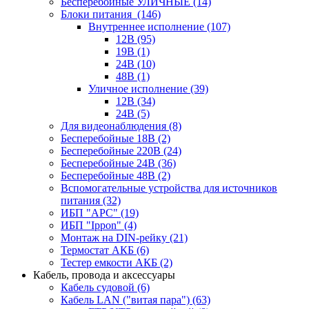
Бесперебойные УЛИЧНЫЕ
(14)
Блоки питания
(146)
Внутреннее исполнение
(107)
12В
(95)
19В
(1)
24В
(10)
48В
(1)
Уличное исполнение
(39)
12В
(34)
24В
(5)
Для видеонаблюдения
(8)
Бесперебойные 18В
(2)
Бесперебойные 220В
(24)
Бесперебойные 24В
(36)
Бесперебойные 48В
(2)
Вспомогательные устройства для источников
питания
(32)
ИБП "APC"
(19)
ИБП "Ippon"
(4)
Монтаж на DIN-рейку
(21)
Термостат АКБ
(6)
Тестер емкости АКБ
(2)
Кабель, провода и аксессуары
Кабель судовой
(6)
Кабель LAN ("витая пара")
(63)