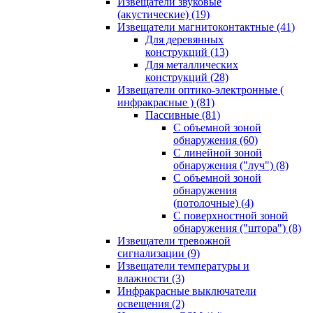
Извещатели звуковые
(акустические)
(19)
Извещатели магнитоконтактные
(41)
Для деревянных
конструкций
(13)
Для металлических
конструкций
(28)
Извещатели оптико-электронные (
инфракрасные )
(81)
Пассивные
(81)
С объемной зоной
обнаружения
(60)
С линейной зоной
обнаружения ("луч")
(8)
С объемной зоной
обнаружения
(потолочные)
(4)
С поверхностной зоной
обнаружения ("штора")
(8)
Извещатели тревожной
сигнализации
(9)
Извещатели температуры и
влажности
(3)
Инфракрасные выключатели
освещения
(2)