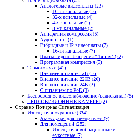
Платы видеозахвата
(63)
Аналоговые видеоплаты
(23)
16-ти канальные
(16)
32-х канальные
(4)
4-х канальные
(1)
8-ми канальные
(2)
Аппаратная компрессия
(5)
Аудиоплаты
(1)
Гибридные и IP-видеоплаты
(7)
16-ти канальные
(7)
Платы видеонаблюдения "Линия"
(22)
Программная компрессия
(5)
Термокожухи
(41)
Внешнее питание 12В
(16)
Внешнее питание 220В
(20)
Внешнее питание 24В
(2)
С питанием по PoE
(3)
Беспроводное видеонаблюдение (радиоканал)
(5)
ТЕПЛОВИЗИОННЫЕ КАМЕРЫ
(2)
Охранно-Пожарная Сигнализация
Извещатели охранные
(334)
Аксессуары для извещателей
(9)
Для помещений
(252)
Извещатели вибрационные и
емкостные
(7)