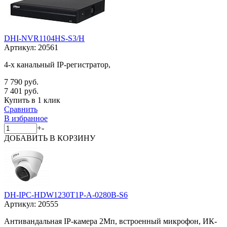
DHI-NVR1104HS-S3/H
Артикул:
20561
4-х канальный IP-регистратор,
7 790 руб.
7 401 руб.
Купить в 1 клик
Сравнить
В избранное
+
-
ДОБАВИТЬ
В КОРЗИНУ
DH-IPC-HDW1230T1P-A-0280B-S6
Артикул:
20555
Антивандальная IP-камера 2Мп, встроенный микрофон, ИК-