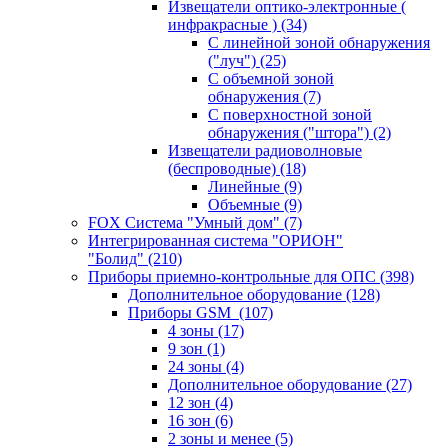
Извещатели оптико-электронные (
инфракрасные )
(34)
С линейной зоной обнаружения
("луч")
(25)
С объемной зоной
обнаружения
(7)
С поверхностной зоной
обнаружения ("штора")
(2)
Извещатели радиоволновые
(беспроводные)
(18)
Линейные
(9)
Объемные
(9)
FOX Система "Умный дом"
(7)
Интегрированная система "ОРИОН"
"Болид"
(210)
Приборы приемно-контрольные для ОПС
(398)
Дополнительное оборудование
(128)
Приборы GSM
(107)
4 зоны
(17)
9 зон
(1)
24 зоны
(4)
Дополнительное оборудование
(27)
12 зон
(4)
16 зон
(6)
2 зоны и менее
(5)