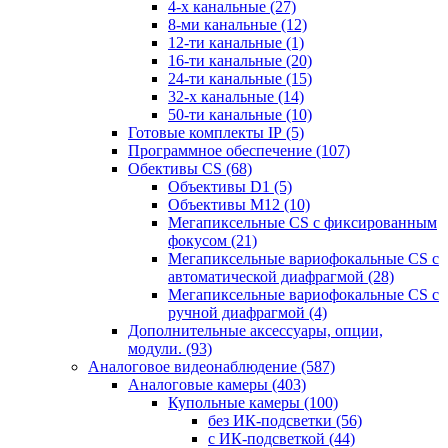
4-х канальные
(27)
8-ми канальные
(12)
12-ти канальные
(1)
16-ти канальные
(20)
24-ти канальные
(15)
32-х канальные
(14)
50-ти канальные
(10)
Готовые комплекты IP
(5)
Программное обеспечение
(107)
Обективы CS
(68)
Объективы D1
(5)
Объективы M12
(10)
Мегапиксельные CS c фиксированным
фокусом
(21)
Мегапиксельные вариофокальные CS c
автоматической диафрагмой
(28)
Мегапиксельные вариофокальные CS c
ручной диафрагмой
(4)
Дополнительные аксессуары, опции,
модули.
(93)
Аналоговое видеонаблюдение
(587)
Аналоговые камеры
(403)
Купольные камеры
(100)
без ИК-подсветки
(56)
с ИК-подсветкой
(44)