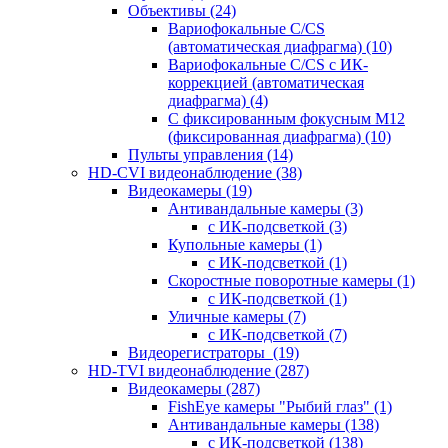
Объективы
(24)
Вариофокальные C/CS
(автоматическая диафрагма)
(10)
Вариофокальные C/CS с ИК-
коррекцией (автоматическая
диафрагма)
(4)
С фиксированным фокусным М12
(фиксированная диафрагма)
(10)
Пульты управления
(14)
HD-CVI видеонаблюдение
(38)
Видеокамеры
(19)
Антивандальные камеры
(3)
с ИК-подсветкой
(3)
Купольные камеры
(1)
с ИК-подсветкой
(1)
Скоростные поворотные камеры
(1)
с ИК-подсветкой
(1)
Уличные камеры
(7)
с ИК-подсветкой
(7)
Видеорегистраторы
(19)
HD-TVI видеонаблюдение
(287)
Видеокамеры
(287)
FishEye камеры "Рыбий глаз"
(1)
Антивандальные камеры
(138)
с ИК-подсветкой
(138)