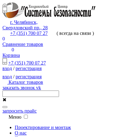
г. Челябинск,
Свердловский пр., 28
+7 (351) 700 07 27
( всегда на связи )
0
Сравнение товаров
0
Корзина
+7 (351) 700 07 27
вход
/
регистрация
вход
/
регистрация
Каталог товаров
заказать звонок
vk
✖
запросить прайс
Меню
Проектирование и монтаж
О нас