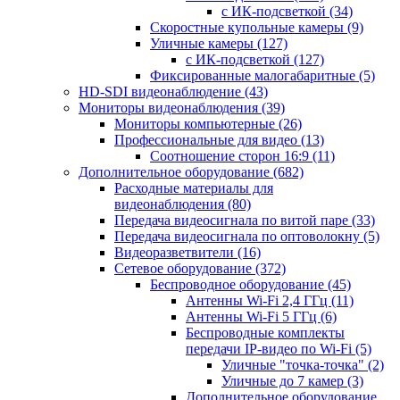
с ИК-подсветкой
(34)
Скоростные купольные камеры
(9)
Уличные камеры
(127)
с ИК-подсветкой
(127)
Фиксированные малогабаритные
(5)
HD-SDI видеонаблюдение
(43)
Мониторы видеонаблюдения
(39)
Мониторы компьютерные
(26)
Профессиональные для видео
(13)
Соотношение сторон 16:9
(11)
Дополнительное оборудование
(682)
Расходные материалы для
видеонаблюдения
(80)
Передача видеосигнала по витой паре
(33)
Передача видеосигнала по оптоволокну
(5)
Видеоразветвители
(16)
Сетевое оборудование
(372)
Беспроводное оборудование
(45)
Антенны Wi-Fi 2,4 ГГц
(11)
Антенны Wi-Fi 5 ГГц
(6)
Беспроводные комплекты
передачи IP-видео по Wi-Fi
(5)
Уличные "точка-точка"
(2)
Уличные до 7 камер
(3)
Дополнительное оборудование