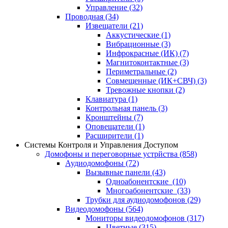
Управление
(32)
Проводная
(34)
Извещатели
(21)
Аккустические
(1)
Вибрационные
(3)
Инфрокрасные (ИК)
(7)
Магнитоконтактные
(3)
Периметральные
(2)
Совмещенные (ИК+СВЧ)
(3)
Тревожные кнопки
(2)
Клавиатура
(1)
Контрольная панель
(3)
Кронштейны
(7)
Оповещатели
(1)
Расширители
(1)
Системы Контроля и Управления Доступом
Домофоны и переговорные устрйства
(858)
Аудиодомофоны
(72)
Вызывные панели
(43)
Одноабонентские
(10)
Многоабонентские
(33)
Трубки для аудиодомофонов
(29)
Видеодомофоны
(564)
Мониторы видеодомофонов
(317)
Цветные
(315)