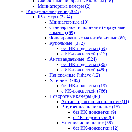
Скоростные поворотные камеры
(18)
Миниатюрные камеры
(2)
IP видеонаблюдение
(2625)
IP-камеры
(2234)
Миниатюрные
(10)
Стандартное исполнение (корпусные
камеры)
(99)
Фиксированные малогабаритные
(80)
Купольные
(372)
без ИК-подсветки
(59)
с ИК-подсветкой
(313)
Антивандальные
(524)
без ИК-подсветки
(36)
с ИК-подсветкой
(488)
Панорамные Fisheye
(12)
Уличные
(785)
без ИК-подсветки
(19)
с ИК-подсветкой
(766)
Поворотные камеры
(84)
Антивандальное исполнение
(11)
Внутреннее исполнение
(15)
без ИК-подсветки
(9)
с ИК-подсветкой
(6)
Уличное исполнение
(58)
без ИК-подсветки
(12)