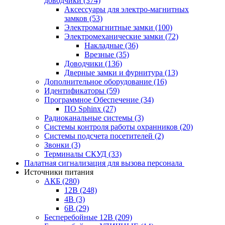
доводчики
(374)
Аксессуары для электро-магнитных
замков
(53)
Электромагнитные замки
(100)
Электромеханические замки
(72)
Накладные
(36)
Врезные
(35)
Доводчики
(136)
Дверные замки и фурнитура
(13)
Дополнительное оборудование
(16)
Идентификаторы
(59)
Программное Обеспечение
(34)
ПО Sphinx
(27)
Радиоканальные системы
(3)
Системы контроля работы охранников
(20)
Системы подсчета посетителей
(2)
Звонки
(3)
Терминалы СКУД
(33)
Палатная сигнализация для вызова персонала
Источники питания
АКБ
(280)
12В
(248)
4В
(3)
6В
(29)
Бесперебойные 12В
(209)