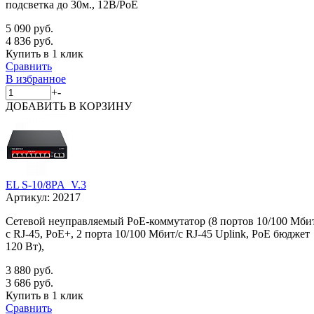
подсветка до 30м., 12В/PoE
5 090 руб.
4 836 руб.
Купить в 1 клик
Сравнить
В избранное
+
-
ДОБАВИТЬ
В КОРЗИНУ
EL S-10/8PA_V.3
Артикул:
20217
Сетевой неуправляемый PoE-коммутатор (8 портов 10/100 Мби
с RJ-45, PoE+, 2 порта 10/100 Мбит/с RJ-45 Uplink, PoE бюджет
120 Вт),
3 880 руб.
3 686 руб.
Купить в 1 клик
Сравнить