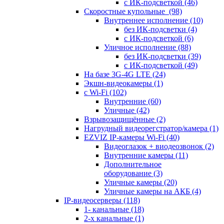
с ИК-подсветкой
(46)
Скоростные купольные
(98)
Внутреннее исполнение
(10)
без ИК-подсветки
(4)
с ИК-подсветкой
(6)
Уличное исполнение
(88)
без ИК-подсветки
(39)
с ИК-подсветкой
(49)
На базе 3G-4G LTE
(24)
Экшн-видеокамеры
(1)
с Wi-Fi
(102)
Внутренние
(60)
Уличные
(42)
Взрывозащищённые
(2)
Нагрудный видеорегстратор/камера
(1)
EZVIZ IP-камеры Wi-Fi
(40)
Видеоглазок + виодеозвонок
(2)
Внутренние камеры
(11)
Дополнительное
оборудование
(3)
Уличные камеры
(20)
Уличные камеры на АКБ
(4)
IP-видеосерверы
(118)
1- канальные
(18)
2-х канальные
(1)