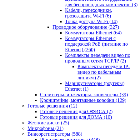
для беспроводных комплектов
(3)
Кабели, переходники,
грозозащита Wi-Fi
(6)
Точка доступа Wi-Fi
(14)
Проводное оборудование
(327)
Коммутаторы Ethernet
(64)
Коммутаторы Ethernet с
поддержкой PoE (питание по
Ethernet)
(260)
Комплекты передачи видео по
проводным сетям TCP/IP
(2)
Комплекты передачи IP-
видео по кабельным
линиям
(2)
Маршрутизаторы (роутеры)
Ethernet
(1)
Сплиттеры, инжекторы, конвертеры
(39)
Кронштейны, монтажные коробки
(129)
Готовые решениия
(12)
Готовые решения для ОФИСА
(2)
Готовые решения для ДОМА
(10)
Жесткие диски
(25)
Микрофоны
(21)
Видеорегистраторы
(588)
IP-видеорегистраторы
(348)