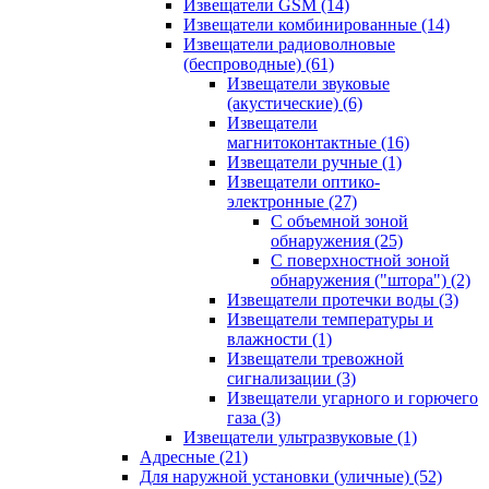
Извещатели GSM
(14)
Извещатели комбинированные
(14)
Извещатели радиоволновые
(беспроводные)
(61)
Извещатели звуковые
(акустические)
(6)
Извещатели
магнитоконтактные
(16)
Извещатели ручные
(1)
Извещатели оптико-
электронные
(27)
С объемной зоной
обнаружения
(25)
С поверхностной зоной
обнаружения ("штора")
(2)
Извещатели протечки воды
(3)
Извещатели температуры и
влажности
(1)
Извещатели тревожной
сигнализации
(3)
Извещатели угарного и горючего
газа
(3)
Извещатели ультразвуковые
(1)
Адресные
(21)
Для наружной установки (уличные)
(52)