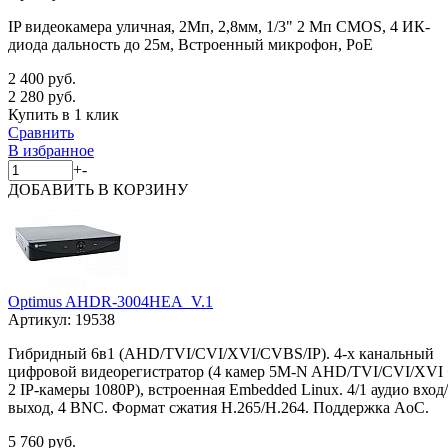
IP видеокамера уличная, 2Мп, 2,8мм, 1/3" 2 Мп CMOS, 4 ИК-
диода дальность до 25м, Встроенный микрофон, PoE
2 400 руб.
2 280 руб.
Купить в 1 клик
Сравнить
В избранное
+
-
ДОБАВИТЬ
В КОРЗИНУ
Optimus AHDR-3004HEA_V.1
Артикул:
19538
Гибридный 6в1 (AHD/TVI/CVI/XVI/CVBS/IP). 4-х канальный
цифровой видеорегистратор (4 камер 5M-N AHD/TVI/CVI/XVI
2 IP-камеры 1080P), встроенная Embedded Linux. 4/1 аудио вход/
выход, 4 BNC. Формат сжатия H.265/H.264. Поддержка AoC.
5 760 руб.