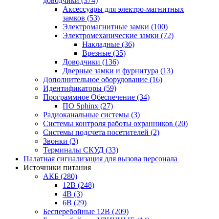
доводчики
(374)
Аксессуары для электро-магнитных
замков
(53)
Электромагнитные замки
(100)
Электромеханические замки
(72)
Накладные
(36)
Врезные
(35)
Доводчики
(136)
Дверные замки и фурнитура
(13)
Дополнительное оборудование
(16)
Идентификаторы
(59)
Программное Обеспечение
(34)
ПО Sphinx
(27)
Радиоканальные системы
(3)
Системы контроля работы охранников
(20)
Системы подсчета посетителей
(2)
Звонки
(3)
Терминалы СКУД
(33)
Палатная сигнализация для вызова персонала
Источники питания
АКБ
(280)
12В
(248)
4В
(3)
6В
(29)
Бесперебойные 12В
(209)