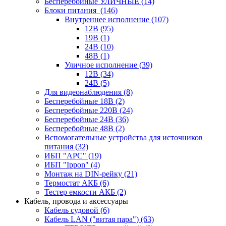
Бесперебойные УЛИЧНЫЕ
(14)
Блоки питания
(146)
Внутреннее исполнение
(107)
12В
(95)
19В
(1)
24В
(10)
48В
(1)
Уличное исполнение
(39)
12В
(34)
24В
(5)
Для видеонаблюдения
(8)
Бесперебойные 18В
(2)
Бесперебойные 220В
(24)
Бесперебойные 24В
(36)
Бесперебойные 48В
(2)
Вспомогательные устройства для источников
питания
(32)
ИБП "APC"
(19)
ИБП "Ippon"
(4)
Монтаж на DIN-рейку
(21)
Термостат АКБ
(6)
Тестер емкости АКБ
(2)
Кабель, провода и аксессуары
Кабель судовой
(6)
Кабель LAN ("витая пара")
(63)