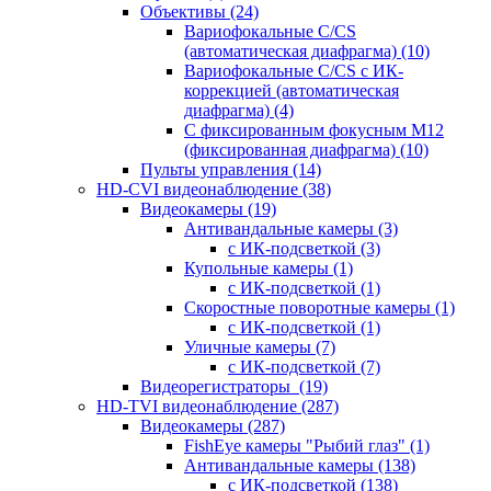
Объективы
(24)
Вариофокальные C/CS
(автоматическая диафрагма)
(10)
Вариофокальные C/CS с ИК-
коррекцией (автоматическая
диафрагма)
(4)
С фиксированным фокусным М12
(фиксированная диафрагма)
(10)
Пульты управления
(14)
HD-CVI видеонаблюдение
(38)
Видеокамеры
(19)
Антивандальные камеры
(3)
с ИК-подсветкой
(3)
Купольные камеры
(1)
с ИК-подсветкой
(1)
Скоростные поворотные камеры
(1)
с ИК-подсветкой
(1)
Уличные камеры
(7)
с ИК-подсветкой
(7)
Видеорегистраторы
(19)
HD-TVI видеонаблюдение
(287)
Видеокамеры
(287)
FishEye камеры "Рыбий глаз"
(1)
Антивандальные камеры
(138)
с ИК-подсветкой
(138)