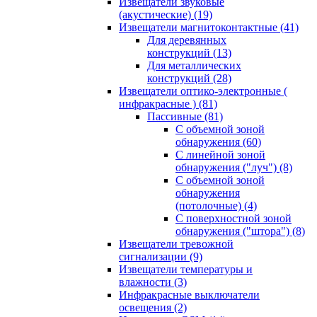
Извещатели звуковые
(акустические)
(19)
Извещатели магнитоконтактные
(41)
Для деревянных
конструкций
(13)
Для металлических
конструкций
(28)
Извещатели оптико-электронные (
инфракрасные )
(81)
Пассивные
(81)
С объемной зоной
обнаружения
(60)
С линейной зоной
обнаружения ("луч")
(8)
С объемной зоной
обнаружения
(потолочные)
(4)
С поверхностной зоной
обнаружения ("штора")
(8)
Извещатели тревожной
сигнализации
(9)
Извещатели температуры и
влажности
(3)
Инфракрасные выключатели
освещения
(2)