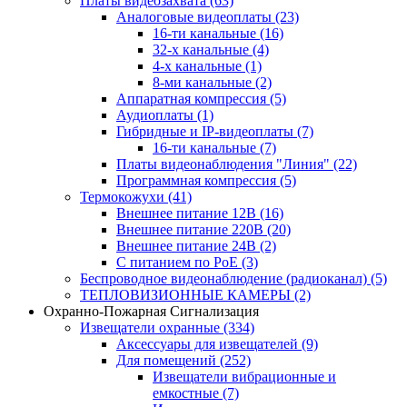
Платы видеозахвата
(63)
Аналоговые видеоплаты
(23)
16-ти канальные
(16)
32-х канальные
(4)
4-х канальные
(1)
8-ми канальные
(2)
Аппаратная компрессия
(5)
Аудиоплаты
(1)
Гибридные и IP-видеоплаты
(7)
16-ти канальные
(7)
Платы видеонаблюдения "Линия"
(22)
Программная компрессия
(5)
Термокожухи
(41)
Внешнее питание 12В
(16)
Внешнее питание 220В
(20)
Внешнее питание 24В
(2)
С питанием по PoE
(3)
Беспроводное видеонаблюдение (радиоканал)
(5)
ТЕПЛОВИЗИОННЫЕ КАМЕРЫ
(2)
Охранно-Пожарная Сигнализация
Извещатели охранные
(334)
Аксессуары для извещателей
(9)
Для помещений
(252)
Извещатели вибрационные и
емкостные
(7)