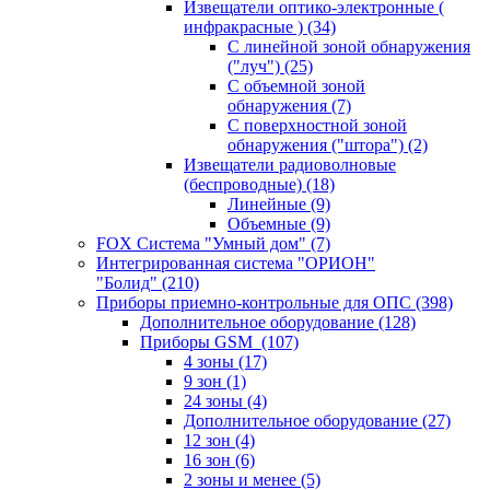
Извещатели оптико-электронные (
инфракрасные )
(34)
С линейной зоной обнаружения
("луч")
(25)
С объемной зоной
обнаружения
(7)
С поверхностной зоной
обнаружения ("штора")
(2)
Извещатели радиоволновые
(беспроводные)
(18)
Линейные
(9)
Объемные
(9)
FOX Система "Умный дом"
(7)
Интегрированная система "ОРИОН"
"Болид"
(210)
Приборы приемно-контрольные для ОПС
(398)
Дополнительное оборудование
(128)
Приборы GSM
(107)
4 зоны
(17)
9 зон
(1)
24 зоны
(4)
Дополнительное оборудование
(27)
12 зон
(4)
16 зон
(6)
2 зоны и менее
(5)