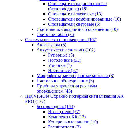
Оповещатели радиоволновые
(беспроводные)
(18)
Оповещатели звуковые
(13)
Оповещатели комбинированные
(10)
Оповещатели световые
(6)
Светильники аварийного освещения
(10)
Световое табло
(35)
Системы речевого оповещения
(162)
Аксессуары
(5)
Аккустические системы
(102)
Рупорные
(5)
Потолочные
(32)
Уличные
(7)
Настенные
(57)
Микрофоны, микрофонные консоли
(3)
Настольное оборудование
(6)
Приборы управления речевым
оповещением
(46)
HIKVISION Охранно-пожарная сигнализация AX
PRO
(177)
Беспроводная
(143)
Извещатели
(77)
Комплекты Kit
(12)
Контрольные панели
(19)
Расширители
(3)