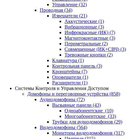
Управление
(32)
Проводная
(34)
Извещатели
(21)
Аккустические
(1)
Вибрационные
(3)
Инфрокрасные (ИК)
(7)
Магнитоконтактные
(3)
Периметральные
(2)
Совмещенные (ИК+СВЧ)
(3)
Тревожные кнопки
(2)
Клавиатура
(1)
Контрольная панель
(3)
Кронштейны
(7)
Оповещатели
(1)
Расширители
(1)
Системы Контроля и Управления Доступом
Домофоны и переговорные устрйства
(858)
Аудиодомофоны
(72)
Вызывные панели
(43)
Одноабонентские
(10)
Многоабонентские
(33)
Трубки для аудиодомофонов
(29)
Видеодомофоны
(564)
Мониторы видеодомофонов
(317)
Цветные
(315)