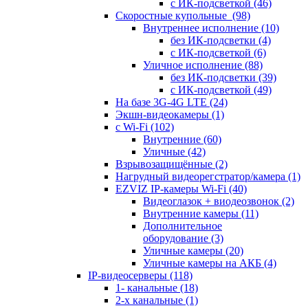
с ИК-подсветкой
(46)
Скоростные купольные
(98)
Внутреннее исполнение
(10)
без ИК-подсветки
(4)
с ИК-подсветкой
(6)
Уличное исполнение
(88)
без ИК-подсветки
(39)
с ИК-подсветкой
(49)
На базе 3G-4G LTE
(24)
Экшн-видеокамеры
(1)
с Wi-Fi
(102)
Внутренние
(60)
Уличные
(42)
Взрывозащищённые
(2)
Нагрудный видеорегстратор/камера
(1)
EZVIZ IP-камеры Wi-Fi
(40)
Видеоглазок + виодеозвонок
(2)
Внутренние камеры
(11)
Дополнительное
оборудование
(3)
Уличные камеры
(20)
Уличные камеры на АКБ
(4)
IP-видеосерверы
(118)
1- канальные
(18)
2-х канальные
(1)