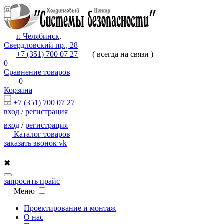
г. Челябинск,
Свердловский пр., 28
+7 (351) 700 07 27
( всегда на связи )
0
Сравнение товаров
0
Корзина
+7 (351) 700 07 27
вход
/
регистрация
вход
/
регистрация
Каталог товаров
заказать звонок
vk
✖
запросить прайс
Меню
Проектирование и монтаж
О нас