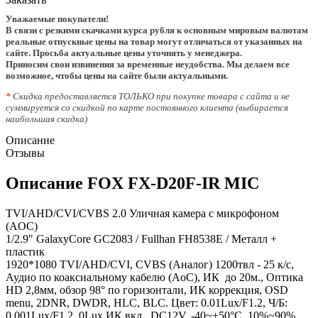
Уважаемые покупатели!
В связи с резкими скачками курса рубля к основным мировым валютам
реальные отпускные цены на товар могут отличаться от указанных на
сайте. Просьба актуальные цены уточнять у менеджера.
Приносим свои извинения за временные неудобства. Мы делаем все
возможное, чтобы цены на сайте были актуальными.
*
Скидка предоставляется ТОЛЬКО при покупке товара с сайта и не
суммируется со скидкой по карте постоянного клиента (выбирается
наибольшая скидка)
Описание
Отзывы
Описание FOX FX-D20F-IR MIC
TVI/AHD/CVI/CVBS 2.0 Уличная камера с микрофоном
(AOC)
1/2.9" GalaxyCore GC2083 / Fullhan FH8538E / Металл +
пластик
1920*1080 TVI/AHD/CVI, CVBS (Аналог) 1200твл - 25 к/с,
Аудио по коаксиальному кабелю (AoC), ИК до 20м., Оптика
HD 2,8мм, обзор 98° по горизонтали, ИК коррекция, OSD
menu, 2DNR, DWDR, HLC, BLC. Цвет: 0.01Lux/F1.2, Ч/Б:
0.001Lux/F1.2, 0Lux ИК вкл., DC12V, -40~+50°C, 10%~90%