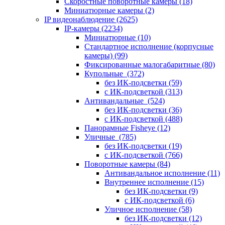
Скоростные поворотные камеры
(18)
Миниатюрные камеры
(2)
IP видеонаблюдение
(2625)
IP-камеры
(2234)
Миниатюрные
(10)
Стандартное исполнение (корпусные
камеры)
(99)
Фиксированные малогабаритные
(80)
Купольные
(372)
без ИК-подсветки
(59)
с ИК-подсветкой
(313)
Антивандальные
(524)
без ИК-подсветки
(36)
с ИК-подсветкой
(488)
Панорамные Fisheye
(12)
Уличные
(785)
без ИК-подсветки
(19)
с ИК-подсветкой
(766)
Поворотные камеры
(84)
Антивандальное исполнение
(11)
Внутреннее исполнение
(15)
без ИК-подсветки
(9)
с ИК-подсветкой
(6)
Уличное исполнение
(58)
без ИК-подсветки
(12)