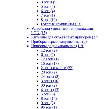
3 зоны
(5)
5 зон
(4)
6 зон
(4)
7 зон
(1)
8 зон
(16)
Готовые комплекты
(13)
Устройства управления и индикации
LON
(15)
Антенны для объектовых приборов
(27)
Приборы взрывозащищенные
(2)
Приборы радиоканальные
(119)
12 зон
(2)
6 зон
(2)
120 зон
(1)
16 зон
(17)
2 зоны и менее
(22)
20 зон
(2)
24 зоны
(8)
3 зоны
(10)
30 зон
(2)
4 зоны
(13)
5 зон
(6)
8 зон
(14)
9 зон
(3)
96 зон
(1)