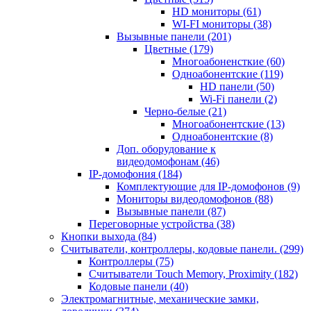
HD мониторы
(61)
WI-FI мониторы
(38)
Вызывные панели
(201)
Цветные
(179)
Многоабоненсткие
(60)
Одноабонентские
(119)
HD панели
(50)
Wi-Fi панели
(2)
Черно-белые
(21)
Многоабонентские
(13)
Одноабонентские
(8)
Доп. оборудование к
видеодомофонам
(46)
IP-домофония
(184)
Комплектующие для IP-домофонов
(9)
Мониторы видеодомофонов
(88)
Вызывные панели
(87)
Переговорные устройства
(38)
Кнопки выхода
(84)
Считыватели, контроллеры, кодовые панели.
(299)
Контроллеры
(75)
Считыватели Touch Memory, Proximity
(182)
Кодовые панели
(40)
Электромагнитные, механические замки,