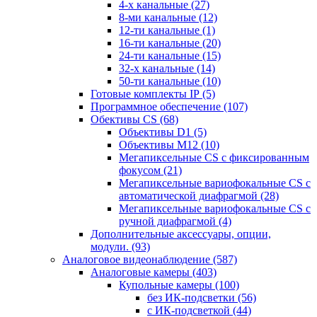
4-х канальные
(27)
8-ми канальные
(12)
12-ти канальные
(1)
16-ти канальные
(20)
24-ти канальные
(15)
32-х канальные
(14)
50-ти канальные
(10)
Готовые комплекты IP
(5)
Программное обеспечение
(107)
Обективы CS
(68)
Объективы D1
(5)
Объективы M12
(10)
Мегапиксельные CS c фиксированным
фокусом
(21)
Мегапиксельные вариофокальные CS c
автоматической диафрагмой
(28)
Мегапиксельные вариофокальные CS c
ручной диафрагмой
(4)
Дополнительные аксессуары, опции,
модули.
(93)
Аналоговое видеонаблюдение
(587)
Аналоговые камеры
(403)
Купольные камеры
(100)
без ИК-подсветки
(56)
с ИК-подсветкой
(44)