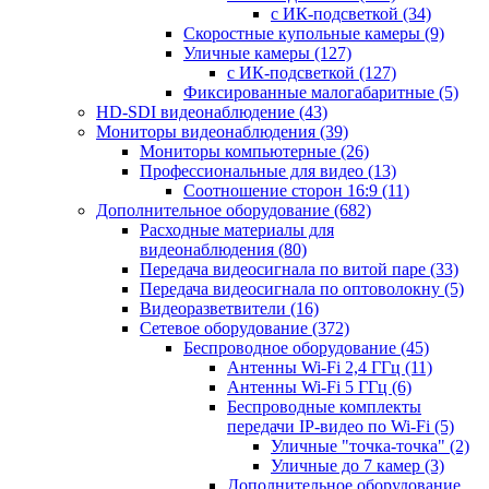
с ИК-подсветкой
(34)
Скоростные купольные камеры
(9)
Уличные камеры
(127)
с ИК-подсветкой
(127)
Фиксированные малогабаритные
(5)
HD-SDI видеонаблюдение
(43)
Мониторы видеонаблюдения
(39)
Мониторы компьютерные
(26)
Профессиональные для видео
(13)
Соотношение сторон 16:9
(11)
Дополнительное оборудование
(682)
Расходные материалы для
видеонаблюдения
(80)
Передача видеосигнала по витой паре
(33)
Передача видеосигнала по оптоволокну
(5)
Видеоразветвители
(16)
Сетевое оборудование
(372)
Беспроводное оборудование
(45)
Антенны Wi-Fi 2,4 ГГц
(11)
Антенны Wi-Fi 5 ГГц
(6)
Беспроводные комплекты
передачи IP-видео по Wi-Fi
(5)
Уличные "точка-точка"
(2)
Уличные до 7 камер
(3)
Дополнительное оборудование