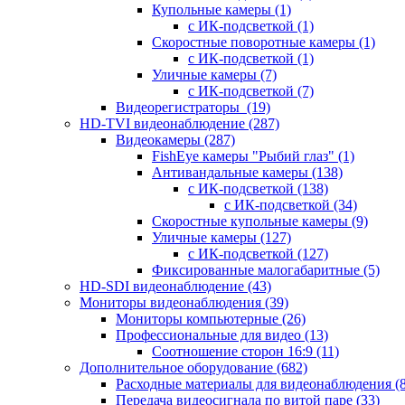
Купольные камеры
(1)
с ИК-подсветкой
(1)
Скоростные поворотные камеры
(1)
с ИК-подсветкой
(1)
Уличные камеры
(7)
с ИК-подсветкой
(7)
Видеорегистраторы
(19)
HD-TVI видеонаблюдение
(287)
Видеокамеры
(287)
FishEye камеры "Рыбий глаз"
(1)
Антивандальные камеры
(138)
с ИК-подсветкой
(138)
с ИК-подсветкой
(34)
Скоростные купольные камеры
(9)
Уличные камеры
(127)
с ИК-подсветкой
(127)
Фиксированные малогабаритные
(5)
HD-SDI видеонаблюдение
(43)
Мониторы видеонаблюдения
(39)
Мониторы компьютерные
(26)
Профессиональные для видео
(13)
Соотношение сторон 16:9
(11)
Дополнительное оборудование
(682)
Расходные материалы для видеонаблюдения
(
Передача видеосигнала по витой паре
(33)