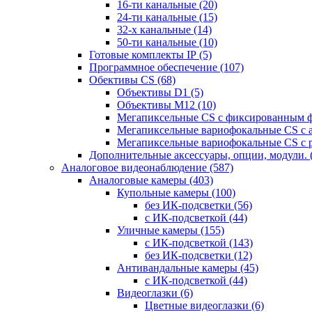
16-ти канальные
(20)
24-ти канальные
(15)
32-х канальные
(14)
50-ти канальные
(10)
Готовые комплекты IP
(5)
Программное обеспечение
(107)
Обективы CS
(68)
Объективы D1
(5)
Объективы M12
(10)
Мегапиксельные CS c фиксированным 
Мегапиксельные вариофокальные CS c 
Мегапиксельные вариофокальные CS c 
Дополнительные аксессуары, опции, модули.
Аналоговое видеонаблюдение
(587)
Аналоговые камеры
(403)
Купольные камеры
(100)
без ИК-подсветки
(56)
с ИК-подсветкой
(44)
Уличные камеры
(155)
с ИК-подсветкой
(143)
без ИК-подсветки
(12)
Антивандальные камеры
(45)
с ИК-подсветкой
(44)
Видеоглазки
(6)
Цветные видеоглазки
(6)