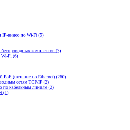
 IP-видео по Wi-Fi
(5)
я беспроводных комплектов
(3)
 Wi-Fi
(6)
й PoE (питание по Ethernet)
(260)
оводным сетям TCP/IP
(2)
ео по кабельным линиям
(2)
et
(1)