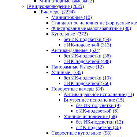
Миниатюрные камеры
(2)
IP видеонаблюдение
(2625)
IP-камеры
(2234)
Миниатюрные
(10)
Стандартное исполнение (корпусные к
Фиксированные малогабаритные
(80)
Купольные
(372)
без ИК-подсветки
(59)
с ИК-подсветкой
(313)
Антивандальные
(524)
без ИК-подсветки
(36)
с ИК-подсветкой
(488)
Панорамные Fisheye
(12)
Уличные
(785)
без ИК-подсветки
(19)
с ИК-подсветкой
(766)
Поворотные камеры
(84)
Антивандальное исполнение
(11)
Внутреннее исполнение
(15)
без ИК-подсветки
(9)
с ИК-подсветкой
(6)
Уличное исполнение
(58)
без ИК-подсветки
(12)
с ИК-подсветкой
(46)
Скоростные купольные
(98)