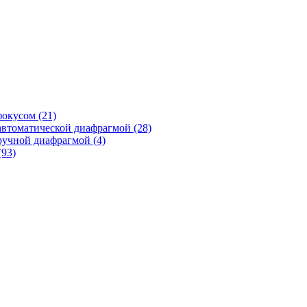
фокусом
(21)
автоматической диафрагмой
(28)
ручной диафрагмой
(4)
(93)