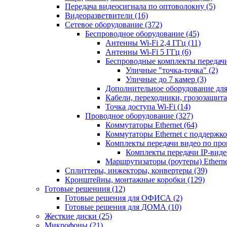
Передача видеосигнала по оптоволокну
(5)
Видеоразветвители
(16)
Сетевое оборудование
(372)
Беспроводное оборудование
(45)
Антенны Wi-Fi 2,4 ГГц
(11)
Антенны Wi-Fi 5 ГГц
(6)
Беспроводные комплекты передачи
Уличные "точка-точка"
(2)
Уличные до 7 камер
(3)
Дополнительное оборудование дл
Кабели, переходники, грозозащита
Точка доступа Wi-Fi
(14)
Проводное оборудование
(327)
Коммутаторы Ethernet
(64)
Коммутаторы Ethernet с поддержко
Комплекты передачи видео по пр
Комплекты передачи IP-вид
Маршрутизаторы (роутеры) Ethern
Сплиттеры, инжекторы, конвертеры
(39)
Кронштейны, монтажные коробки
(129)
Готовые решениия
(12)
Готовые решения для ОФИСА
(2)
Готовые решения для ДОМА
(10)
Жесткие диски
(25)
Микрофоны
(21)