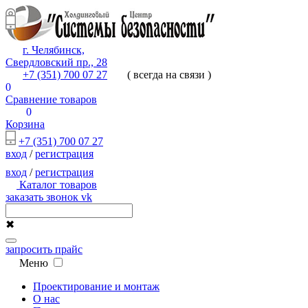
г. Челябинск,
Свердловский пр., 28
+7 (351) 700 07 27
( всегда на связи )
0
Сравнение товаров
0
Корзина
+7 (351) 700 07 27
вход
/
регистрация
вход
/
регистрация
Каталог товаров
заказать звонок
vk
✖
запросить прайс
Меню
Проектирование и монтаж
О нас