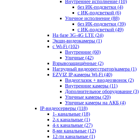
Внутреннее исполнение
(10)
без ИК-подсветки
(4)
с ИК-подсветкой
(6)
Уличное исполнение
(88)
без ИК-подсветки
(39)
с ИК-подсветкой
(49)
На базе 3G-4G LTE
(24)
Экшн-видеокамеры
(1)
с Wi-Fi
(102)
Внутренние
(60)
Уличные
(42)
Взрывозащищённые
(2)
Нагрудный видеорегстратор/камера
(1)
EZVIZ IP-камеры Wi-Fi
(40)
Видеоглазок + виодеозвонок
(2)
Внутренние камеры
(11)
Дополнительное оборудование
(3)
Уличные камеры
(20)
Уличные камеры на АКБ
(4)
IP-видеосерверы
(118)
1- канальные
(18)
2-х канальные
(1)
4-х канальные
(27)
8-ми канальные
(12)
12-ти канальные
(1)