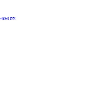
амеры)
(99)