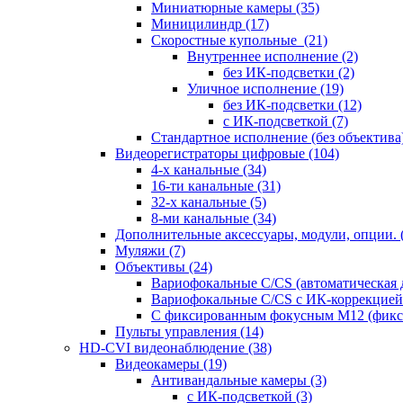
Миниатюрные камеры
(35)
Миницилиндр
(17)
Скоростные купольные
(21)
Внутреннее исполнение
(2)
без ИК-подсветки
(2)
Уличное исполнение
(19)
без ИК-подсветки
(12)
с ИК-подсветкой
(7)
Стандартное исполнение (без объектива
Видеорегистраторы цифровые
(104)
4-х канальные
(34)
16-ти канальные
(31)
32-х канальные
(5)
8-ми канальные
(34)
Дополнительные аксессуары, модули, опции.
Муляжи
(7)
Объективы
(24)
Вариофокальные C/CS (автоматическая
Вариофокальные C/CS с ИК-коррекцией 
С фиксированным фокусным М12 (фикс
Пульты управления
(14)
HD-CVI видеонаблюдение
(38)
Видеокамеры
(19)
Антивандальные камеры
(3)
с ИК-подсветкой
(3)