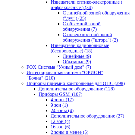
Извещатели оптико-электронные (
инфракрасные )
(34)
С линейной зоной обнаружения
("луч")
(25)
С объемной зоной
обнаружения
(7)
С поверхностной зоной
обнаружения ("штора")
(2)
Извещатели радиоволновые
(беспроводные)
(18)
Линейные
(9)
Объемные
(9)
FOX Система "Умный дом"
(7)
Интегрированная система "ОРИОН"
"Болид"
(210)
Приборы приемно-контрольные для ОПС
(398)
Дополнительное оборудование
(128)
Приборы GSM
(107)
4 зоны
(17)
9 зон
(1)
24 зоны
(4)
Дополнительное оборудование
(27)
12 зон
(4)
16 зон
(6)
2 зоны и менее
(5)