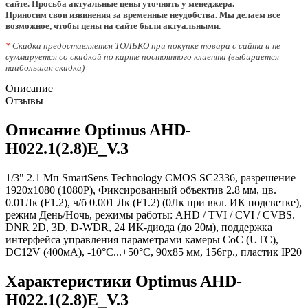
сайте. Просьба актуальные цены уточнять у менеджера.
Приносим свои извинения за временные неудобства. Мы делаем все
возможное, чтобы цены на сайте были актуальными.
*
Скидка предоставляется ТОЛЬКО при покупке товара с сайта и не
суммируется со скидкой по карте постоянного клиента (выбирается
наибольшая скидка)
Описание
Отзывы
Описание Optimus AHD-
H022.1(2.8)E_V.3
1/3" 2.1 Мп SmartSens Technology CMOS SC2336, разрешение
1920х1080 (1080P), Фиксированный объектив 2.8 мм, цв.
0.01Лк (F1.2), ч/б 0.001 Лк (F1.2) (0Лк при вкл. ИК подсветке),
режим День/Ночь, режимы работы: AHD / TVI / CVI / CVBS.
DNR 2D, 3D, D-WDR, 24 ИК-диода (до 20м), поддержка
интерфейса управления параметрами камеры CoC (UTC),
DC12V (400мА), -10°С...+50°С, 90х85 мм, 156гр., пластик IP20
Характеристики Optimus AHD-
H022.1(2.8)E_V.3