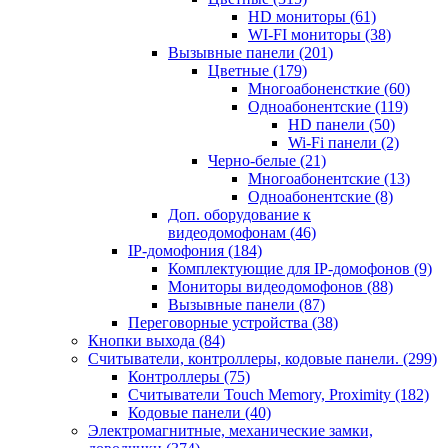
HD мониторы
(61)
WI-FI мониторы
(38)
Вызывные панели
(201)
Цветные
(179)
Многоабоненсткие
(60)
Одноабонентские
(119)
HD панели
(50)
Wi-Fi панели
(2)
Черно-белые
(21)
Многоабонентские
(13)
Одноабонентские
(8)
Доп. оборудование к
видеодомофонам
(46)
IP-домофония
(184)
Комплектующие для IP-домофонов
(9)
Мониторы видеодомофонов
(88)
Вызывные панели
(87)
Переговорные устройства
(38)
Кнопки выхода
(84)
Считыватели, контроллеры, кодовые панели.
(299)
Контроллеры
(75)
Считыватели Touch Memory, Proximity
(182)
Кодовые панели
(40)
Электромагнитные, механические замки,