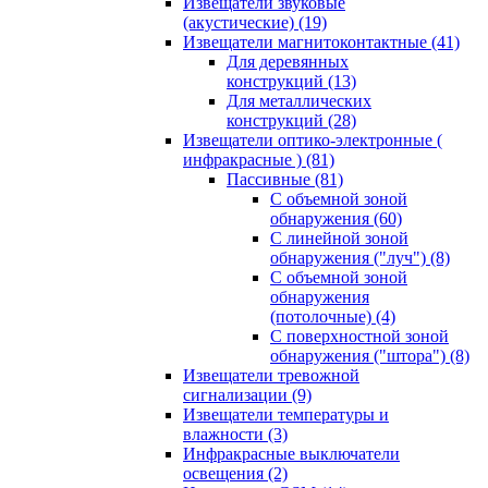
Извещатели звуковые
(акустические)
(19)
Извещатели магнитоконтактные
(41)
Для деревянных
конструкций
(13)
Для металлических
конструкций
(28)
Извещатели оптико-электронные (
инфракрасные )
(81)
Пассивные
(81)
С объемной зоной
обнаружения
(60)
С линейной зоной
обнаружения ("луч")
(8)
С объемной зоной
обнаружения
(потолочные)
(4)
С поверхностной зоной
обнаружения ("штора")
(8)
Извещатели тревожной
сигнализации
(9)
Извещатели температуры и
влажности
(3)
Инфракрасные выключатели
освещения
(2)