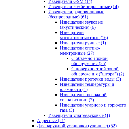
Извещатели GSM
(14)
Извещатели комбинированные
(14)
Извещатели радиоволновые
(беспроводные)
(61)
Извещатели звуковые
(акустические)
(6)
Извещатели
магнитоконтактные
(16)
Извещатели ручные
(1)
Извещатели оптико-
электронные
(27)
С объемной зоной
обнаружения
(25)
С поверхностной зоной
обнаружения ("штора")
(2)
Извещатели протечки воды
(3)
Извещатели температуры и
влажности
(1)
Извещатели тревожной
сигнализации
(3)
Извещатели угарного и горючего
газа
(3)
Извещатели ультразвуковые
(1)
Адресные
(21)
Для наружной установки (уличные)
(52)