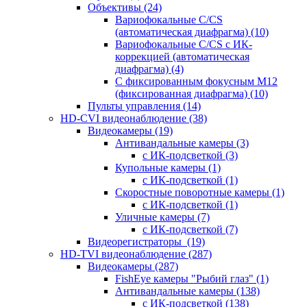
Объективы
(24)
Вариофокальные C/CS
(автоматическая диафрагма)
(10)
Вариофокальные C/CS с ИК-
коррекцией (автоматическая
диафрагма)
(4)
С фиксированным фокусным М12
(фиксированная диафрагма)
(10)
Пульты управления
(14)
HD-CVI видеонаблюдение
(38)
Видеокамеры
(19)
Антивандальные камеры
(3)
с ИК-подсветкой
(3)
Купольные камеры
(1)
с ИК-подсветкой
(1)
Скоростные поворотные камеры
(1)
с ИК-подсветкой
(1)
Уличные камеры
(7)
с ИК-подсветкой
(7)
Видеорегистраторы
(19)
HD-TVI видеонаблюдение
(287)
Видеокамеры
(287)
FishEye камеры "Рыбий глаз"
(1)
Антивандальные камеры
(138)
с ИК-подсветкой
(138)