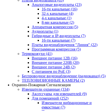
Платы видеозахвата
(63)
Аналоговые видеоплаты
(23)
16-ти канальные
(16)
32-х канальные
(4)
4-х канальные
(1)
8-ми канальные
(2)
Аппаратная компрессия
(5)
Аудиоплаты
(1)
Гибридные и IP-видеоплаты
(7)
16-ти канальные
(7)
Платы видеонаблюдения "Линия"
(22)
Программная компрессия
(5)
Термокожухи
(41)
Внешнее питание 12В
(16)
Внешнее питание 220В
(20)
Внешнее питание 24В
(2)
С питанием по PoE
(3)
Беспроводное видеонаблюдение (радиоканал)
(5)
ТЕПЛОВИЗИОННЫЕ КАМЕРЫ
(2)
Охранно-Пожарная Сигнализация
Извещатели охранные
(334)
Аксессуары для извещателей
(9)
Для помещений
(252)
Извещатели вибрационные и
емкостные
(7)