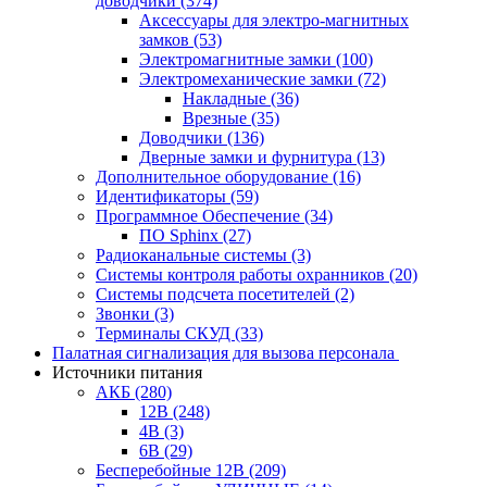
доводчики
(374)
Аксессуары для электро-магнитных
замков
(53)
Электромагнитные замки
(100)
Электромеханические замки
(72)
Накладные
(36)
Врезные
(35)
Доводчики
(136)
Дверные замки и фурнитура
(13)
Дополнительное оборудование
(16)
Идентификаторы
(59)
Программное Обеспечение
(34)
ПО Sphinx
(27)
Радиоканальные системы
(3)
Системы контроля работы охранников
(20)
Системы подсчета посетителей
(2)
Звонки
(3)
Терминалы СКУД
(33)
Палатная сигнализация для вызова персонала
Источники питания
АКБ
(280)
12В
(248)
4В
(3)
6В
(29)
Бесперебойные 12В
(209)