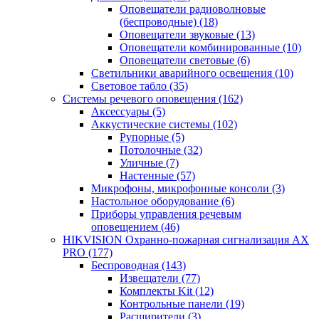
Оповещатели радиоволновые
(беспроводные)
(18)
Оповещатели звуковые
(13)
Оповещатели комбинированные
(10)
Оповещатели световые
(6)
Светильники аварийного освещения
(10)
Световое табло
(35)
Системы речевого оповещения
(162)
Аксессуары
(5)
Аккустические системы
(102)
Рупорные
(5)
Потолочные
(32)
Уличные
(7)
Настенные
(57)
Микрофоны, микрофонные консоли
(3)
Настольное оборудование
(6)
Приборы управления речевым
оповещением
(46)
HIKVISION Охранно-пожарная сигнализация AX
PRO
(177)
Беспроводная
(143)
Извещатели
(77)
Комплекты Kit
(12)
Контрольные панели
(19)
Расширители
(3)