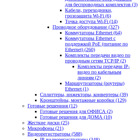
для беспроводных комплектов
(3)
Кабели, переходники,
грозозащита Wi-Fi
(6)
Точка доступа Wi-Fi
(14)
Проводное оборудование
(327)
Коммутаторы Ethernet
(64)
Коммутаторы Ethernet с
поддержкой PoE (питание по
Ethernet)
(260)
Комплекты передачи видео по
проводным сетям TCP/IP
(2)
Комплекты передачи IP-
видео по кабельным
линиям
(2)
Маршрутизаторы (роутеры)
Ethernet
(1)
Сплиттеры, инжекторы, конвертеры
(39)
Кронштейны, монтажные коробки
(129)
Готовые решениия
(12)
Готовые решения для ОФИСА
(2)
Готовые решения для ДОМА
(10)
Жесткие диски
(25)
Микрофоны
(21)
Видеорегистраторы
(588)
IP-видеорегистраторы
(348)