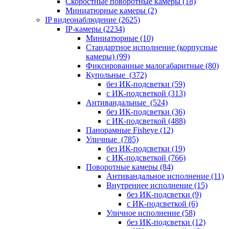
Скоростные поворотные камеры
(18)
Миниатюрные камеры
(2)
IP видеонаблюдение
(2625)
IP-камеры
(2234)
Миниатюрные
(10)
Стандартное исполнение (корпусные
камеры)
(99)
Фиксированные малогабаритные
(80)
Купольные
(372)
без ИК-подсветки
(59)
с ИК-подсветкой
(313)
Антивандальные
(524)
без ИК-подсветки
(36)
с ИК-подсветкой
(488)
Панорамные Fisheye
(12)
Уличные
(785)
без ИК-подсветки
(19)
с ИК-подсветкой
(766)
Поворотные камеры
(84)
Антивандальное исполнение
(11)
Внутреннее исполнение
(15)
без ИК-подсветки
(9)
с ИК-подсветкой
(6)
Уличное исполнение
(58)
без ИК-подсветки
(12)