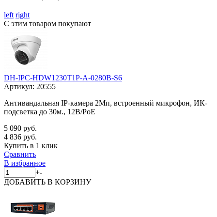
left
right
С этим товаром покупают
DH-IPC-HDW1230T1P-A-0280B-S6
Артикул:
20555
Антивандальная IP-камера 2Мп, встроенный микрофон, ИК-
подсветка до 30м., 12В/PoE
5 090 руб.
4 836 руб.
Купить в 1 клик
Сравнить
В избранное
+
-
ДОБАВИТЬ
В КОРЗИНУ