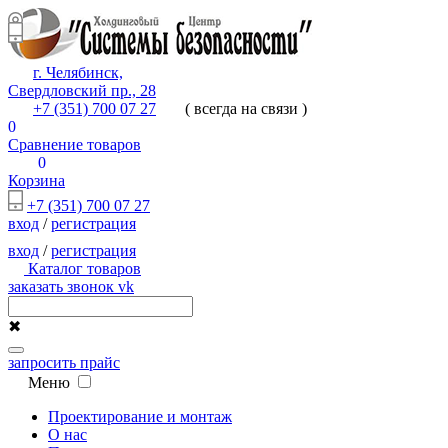
г. Челябинск,
Свердловский пр., 28
+7 (351) 700 07 27
( всегда на связи )
0
Сравнение товаров
0
Корзина
+7 (351) 700 07 27
вход
/
регистрация
вход
/
регистрация
Каталог товаров
заказать звонок
vk
✖
запросить прайс
Меню
Проектирование и монтаж
О нас