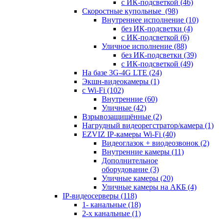
с ИК-подсветкой
(46)
Скоростные купольные
(98)
Внутреннее исполнение
(10)
без ИК-подсветки
(4)
с ИК-подсветкой
(6)
Уличное исполнение
(88)
без ИК-подсветки
(39)
с ИК-подсветкой
(49)
На базе 3G-4G LTE
(24)
Экшн-видеокамеры
(1)
с Wi-Fi
(102)
Внутренние
(60)
Уличные
(42)
Взрывозащищённые
(2)
Нагрудный видеорегстратор/камера
(1)
EZVIZ IP-камеры Wi-Fi
(40)
Видеоглазок + виодеозвонок
(2)
Внутренние камеры
(11)
Дополнительное
оборудование
(3)
Уличные камеры
(20)
Уличные камеры на АКБ
(4)
IP-видеосерверы
(118)
1- канальные
(18)
2-х канальные
(1)