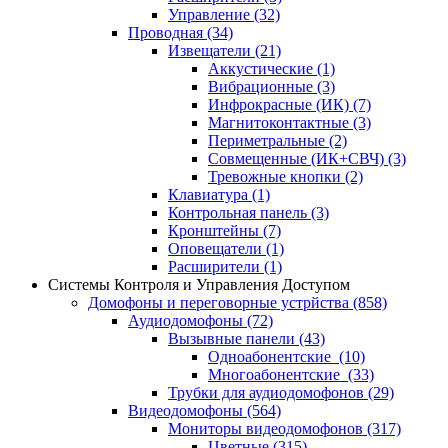
Управление
(32)
Проводная
(34)
Извещатели
(21)
Аккустические
(1)
Вибрационные
(3)
Инфрокрасные (ИК)
(7)
Магнитоконтактные
(3)
Периметральные
(2)
Совмещенные (ИК+СВЧ)
(3)
Тревожные кнопки
(2)
Клавиатура
(1)
Контрольная панель
(3)
Кронштейны
(7)
Оповещатели
(1)
Расширители
(1)
Системы Контроля и Управления Доступом
Домофоны и переговорные устрйства
(858)
Аудиодомофоны
(72)
Вызывные панели
(43)
Одноабонентские
(10)
Многоабонентские
(33)
Трубки для аудиодомофонов
(29)
Видеодомофоны
(564)
Мониторы видеодомофонов
(317)
Цветные
(315)