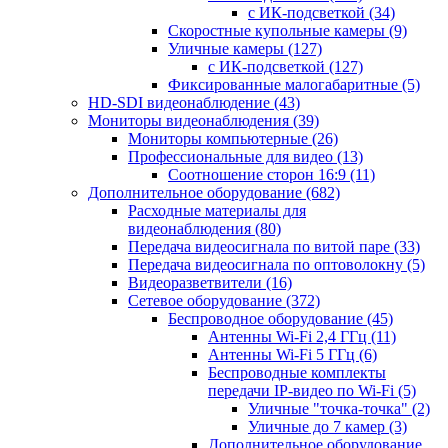
с ИК-подсветкой
(34)
Скоростные купольные камеры
(9)
Уличные камеры
(127)
с ИК-подсветкой
(127)
Фиксированные малогабаритные
(5)
HD-SDI видеонаблюдение
(43)
Мониторы видеонаблюдения
(39)
Мониторы компьютерные
(26)
Профессиональные для видео
(13)
Соотношение сторон 16:9
(11)
Дополнительное оборудование
(682)
Расходные материалы для
видеонаблюдения
(80)
Передача видеосигнала по витой паре
(33)
Передача видеосигнала по оптоволокну
(5)
Видеоразветвители
(16)
Сетевое оборудование
(372)
Беспроводное оборудование
(45)
Антенны Wi-Fi 2,4 ГГц
(11)
Антенны Wi-Fi 5 ГГц
(6)
Беспроводные комплекты
передачи IP-видео по Wi-Fi
(5)
Уличные "точка-точка"
(2)
Уличные до 7 камер
(3)
Дополнительное оборудование