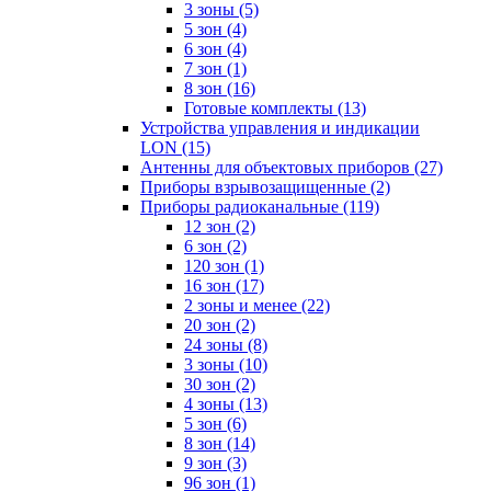
3 зоны
(5)
5 зон
(4)
6 зон
(4)
7 зон
(1)
8 зон
(16)
Готовые комплекты
(13)
Устройства управления и индикации
LON
(15)
Антенны для объектовых приборов
(27)
Приборы взрывозащищенные
(2)
Приборы радиоканальные
(119)
12 зон
(2)
6 зон
(2)
120 зон
(1)
16 зон
(17)
2 зоны и менее
(22)
20 зон
(2)
24 зоны
(8)
3 зоны
(10)
30 зон
(2)
4 зоны
(13)
5 зон
(6)
8 зон
(14)
9 зон
(3)
96 зон
(1)