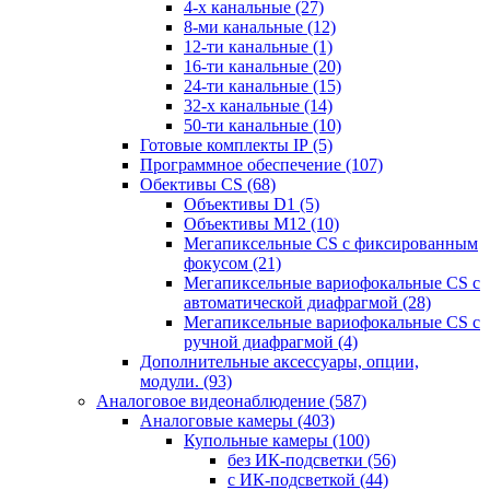
4-х канальные
(27)
8-ми канальные
(12)
12-ти канальные
(1)
16-ти канальные
(20)
24-ти канальные
(15)
32-х канальные
(14)
50-ти канальные
(10)
Готовые комплекты IP
(5)
Программное обеспечение
(107)
Обективы CS
(68)
Объективы D1
(5)
Объективы M12
(10)
Мегапиксельные CS c фиксированным
фокусом
(21)
Мегапиксельные вариофокальные CS c
автоматической диафрагмой
(28)
Мегапиксельные вариофокальные CS c
ручной диафрагмой
(4)
Дополнительные аксессуары, опции,
модули.
(93)
Аналоговое видеонаблюдение
(587)
Аналоговые камеры
(403)
Купольные камеры
(100)
без ИК-подсветки
(56)
с ИК-подсветкой
(44)