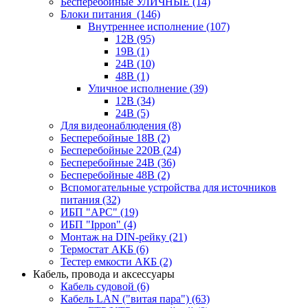
Бесперебойные УЛИЧНЫЕ
(14)
Блоки питания
(146)
Внутреннее исполнение
(107)
12В
(95)
19В
(1)
24В
(10)
48В
(1)
Уличное исполнение
(39)
12В
(34)
24В
(5)
Для видеонаблюдения
(8)
Бесперебойные 18В
(2)
Бесперебойные 220В
(24)
Бесперебойные 24В
(36)
Бесперебойные 48В
(2)
Вспомогательные устройства для источников
питания
(32)
ИБП "APC"
(19)
ИБП "Ippon"
(4)
Монтаж на DIN-рейку
(21)
Термостат АКБ
(6)
Тестер емкости АКБ
(2)
Кабель, провода и аксессуары
Кабель судовой
(6)
Кабель LAN ("витая пара")
(63)