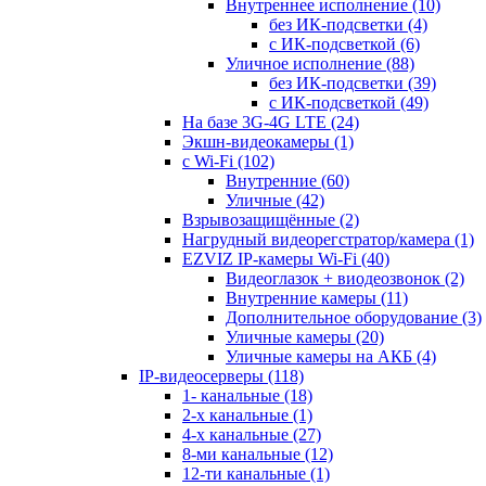
Внутреннее исполнение
(10)
без ИК-подсветки
(4)
с ИК-подсветкой
(6)
Уличное исполнение
(88)
без ИК-подсветки
(39)
с ИК-подсветкой
(49)
На базе 3G-4G LTE
(24)
Экшн-видеокамеры
(1)
с Wi-Fi
(102)
Внутренние
(60)
Уличные
(42)
Взрывозащищённые
(2)
Нагрудный видеорегстратор/камера
(1)
EZVIZ IP-камеры Wi-Fi
(40)
Видеоглазок + виодеозвонок
(2)
Внутренние камеры
(11)
Дополнительное оборудование
(3)
Уличные камеры
(20)
Уличные камеры на АКБ
(4)
IP-видеосерверы
(118)
1- канальные
(18)
2-х канальные
(1)
4-х канальные
(27)
8-ми канальные
(12)
12-ти канальные
(1)