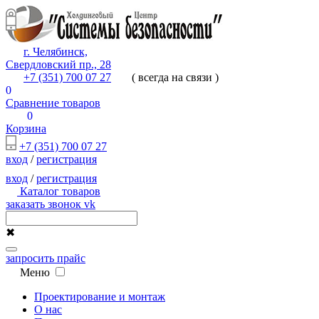
г. Челябинск,
Свердловский пр., 28
+7 (351) 700 07 27
( всегда на связи )
0
Сравнение товаров
0
Корзина
+7 (351) 700 07 27
вход
/
регистрация
вход
/
регистрация
Каталог товаров
заказать звонок
vk
✖
запросить прайс
Меню
Проектирование и монтаж
О нас