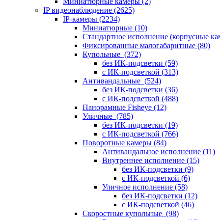
Миниатюрные камеры
(2)
IP видеонаблюдение
(2625)
IP-камеры
(2234)
Миниатюрные
(10)
Стандартное исполнение (корпусные к
Фиксированные малогабаритные
(80)
Купольные
(372)
без ИК-подсветки
(59)
с ИК-подсветкой
(313)
Антивандальные
(524)
без ИК-подсветки
(36)
с ИК-подсветкой
(488)
Панорамные Fisheye
(12)
Уличные
(785)
без ИК-подсветки
(19)
с ИК-подсветкой
(766)
Поворотные камеры
(84)
Антивандальное исполнение
(11)
Внутреннее исполнение
(15)
без ИК-подсветки
(9)
с ИК-подсветкой
(6)
Уличное исполнение
(58)
без ИК-подсветки
(12)
с ИК-подсветкой
(46)
Скоростные купольные
(98)