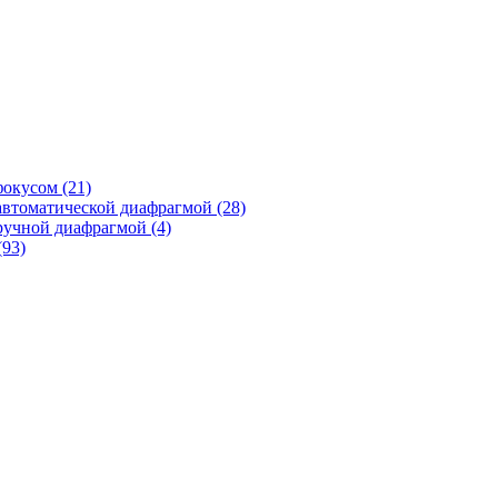
фокусом
(21)
автоматической диафрагмой
(28)
ручной диафрагмой
(4)
(93)