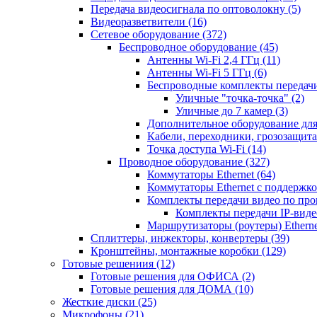
Передача видеосигнала по оптоволокну
(5)
Видеоразветвители
(16)
Сетевое оборудование
(372)
Беспроводное оборудование
(45)
Антенны Wi-Fi 2,4 ГГц
(11)
Антенны Wi-Fi 5 ГГц
(6)
Беспроводные комплекты передачи
Уличные "точка-точка"
(2)
Уличные до 7 камер
(3)
Дополнительное оборудование дл
Кабели, переходники, грозозащита
Точка доступа Wi-Fi
(14)
Проводное оборудование
(327)
Коммутаторы Ethernet
(64)
Коммутаторы Ethernet с поддержко
Комплекты передачи видео по пр
Комплекты передачи IP-вид
Маршрутизаторы (роутеры) Ethern
Сплиттеры, инжекторы, конвертеры
(39)
Кронштейны, монтажные коробки
(129)
Готовые решениия
(12)
Готовые решения для ОФИСА
(2)
Готовые решения для ДОМА
(10)
Жесткие диски
(25)
Микрофоны
(21)