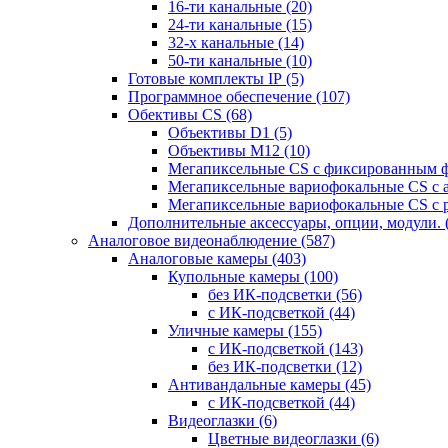
16-ти канальные
(20)
24-ти канальные
(15)
32-х канальные
(14)
50-ти канальные
(10)
Готовые комплекты IP
(5)
Программное обеспечение
(107)
Обективы CS
(68)
Объективы D1
(5)
Объективы M12
(10)
Мегапиксельные CS c фиксированным 
Мегапиксельные вариофокальные CS c 
Мегапиксельные вариофокальные CS c 
Дополнительные аксессуары, опции, модули.
Аналоговое видеонаблюдение
(587)
Аналоговые камеры
(403)
Купольные камеры
(100)
без ИК-подсветки
(56)
с ИК-подсветкой
(44)
Уличные камеры
(155)
с ИК-подсветкой
(143)
без ИК-подсветки
(12)
Антивандальные камеры
(45)
с ИК-подсветкой
(44)
Видеоглазки
(6)
Цветные видеоглазки
(6)