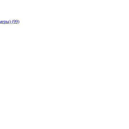
амеры)
(99)