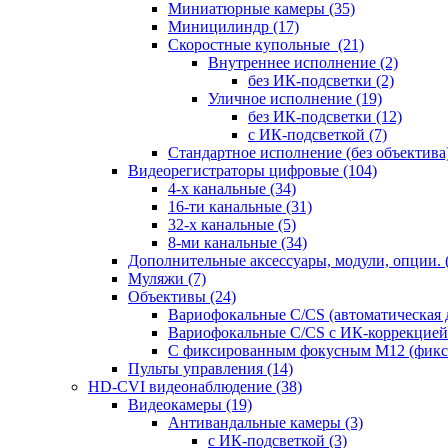
Миниатюрные камеры
(35)
Миницилиндр
(17)
Скоростные купольные
(21)
Внутреннее исполнение
(2)
без ИК-подсветки
(2)
Уличное исполнение
(19)
без ИК-подсветки
(12)
с ИК-подсветкой
(7)
Стандартное исполнение (без объектива
Видеорегистраторы цифровые
(104)
4-х канальные
(34)
16-ти канальные
(31)
32-х канальные
(5)
8-ми канальные
(34)
Дополнительные аксессуары, модули, опции.
Муляжи
(7)
Объективы
(24)
Вариофокальные C/CS (автоматическая
Вариофокальные C/CS с ИК-коррекцией 
С фиксированным фокусным М12 (фикс
Пульты управления
(14)
HD-CVI видеонаблюдение
(38)
Видеокамеры
(19)
Антивандальные камеры
(3)
с ИК-подсветкой
(3)