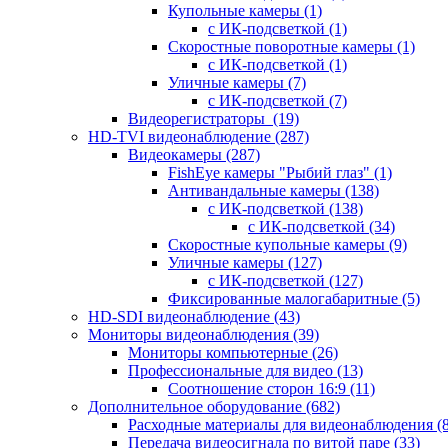
Купольные камеры
(1)
с ИК-подсветкой
(1)
Скоростные поворотные камеры
(1)
с ИК-подсветкой
(1)
Уличные камеры
(7)
с ИК-подсветкой
(7)
Видеорегистраторы
(19)
HD-TVI видеонаблюдение
(287)
Видеокамеры
(287)
FishEye камеры "Рыбий глаз"
(1)
Антивандальные камеры
(138)
с ИК-подсветкой
(138)
с ИК-подсветкой
(34)
Скоростные купольные камеры
(9)
Уличные камеры
(127)
с ИК-подсветкой
(127)
Фиксированные малогабаритные
(5)
HD-SDI видеонаблюдение
(43)
Мониторы видеонаблюдения
(39)
Мониторы компьютерные
(26)
Профессиональные для видео
(13)
Соотношение сторон 16:9
(11)
Дополнительное оборудование
(682)
Расходные материалы для видеонаблюдения
(
Передача видеосигнала по витой паре
(33)