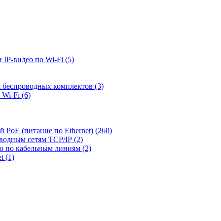
 IP-видео по Wi-Fi
(5)
я беспроводных комплектов
(3)
 Wi-Fi
(6)
й PoE (питание по Ethernet)
(260)
оводным сетям TCP/IP
(2)
ео по кабельным линиям
(2)
et
(1)