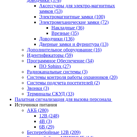
доводчики
(374)
Аксессуары для электро-магнитных
замков
(53)
Электромагнитные замки
(100)
Электромеханические замки
(72)
Накладные
(36)
Врезные
(35)
Доводчики
(136)
Дверные замки и фурнитура
(13)
Дополнительное оборудование
(16)
Идентификаторы
(59)
Программное Обеспечение
(34)
ПО Sphinx
(27)
Радиоканальные системы
(3)
Системы контроля работы охранников
(20)
Системы подсчета посетителей
(2)
Звонки
(3)
Терминалы СКУД
(33)
Палатная сигнализация для вызова персонала
Источники питания
АКБ
(280)
12В
(248)
4В
(3)
6В
(29)
Бесперебойные 12В
(209)