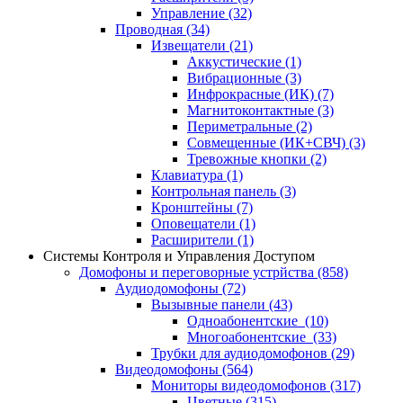
Управление
(32)
Проводная
(34)
Извещатели
(21)
Аккустические
(1)
Вибрационные
(3)
Инфрокрасные (ИК)
(7)
Магнитоконтактные
(3)
Периметральные
(2)
Совмещенные (ИК+СВЧ)
(3)
Тревожные кнопки
(2)
Клавиатура
(1)
Контрольная панель
(3)
Кронштейны
(7)
Оповещатели
(1)
Расширители
(1)
Системы Контроля и Управления Доступом
Домофоны и переговорные устрйства
(858)
Аудиодомофоны
(72)
Вызывные панели
(43)
Одноабонентские
(10)
Многоабонентские
(33)
Трубки для аудиодомофонов
(29)
Видеодомофоны
(564)
Мониторы видеодомофонов
(317)
Цветные
(315)