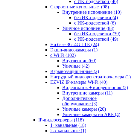
с ИК-подсветкой
(46)
Скоростные купольные
(98)
Внутреннее исполнение
(10)
без ИК-подсветки
(4)
с ИК-подсветкой
(6)
Уличное исполнение
(88)
без ИК-подсветки
(39)
с ИК-подсветкой
(49)
На базе 3G-4G LTE
(24)
Экшн-видеокамеры
(1)
с Wi-Fi
(102)
Внутренние
(60)
Уличные
(42)
Взрывозащищённые
(2)
Нагрудный видеорегстратор/камера
(1)
EZVIZ IP-камеры Wi-Fi
(40)
Видеоглазок + виодеозвонок
(2)
Внутренние камеры
(11)
Дополнительное
оборудование
(3)
Уличные камеры
(20)
Уличные камеры на АКБ
(4)
IP-видеосерверы
(118)
1- канальные
(18)
2-х канальные
(1)