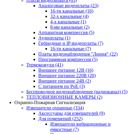
Платы видеозахвата
(63)
Аналоговые видеоплаты
(23)
16-ти канальные
(16)
32-х канальные
(4)
4-х канальные
(1)
8-ми канальные
(2)
Аппаратная компрессия
(5)
Аудиоплаты
(1)
Гибридные и IP-видеоплаты
(7)
16-ти канальные
(7)
Платы видеонаблюдения "Линия"
(22)
Программная компрессия
(5)
Термокожухи
(41)
Внешнее питание 12В
(16)
Внешнее питание 220В
(20)
Внешнее питание 24В
(2)
С питанием по PoE
(3)
Беспроводное видеонаблюдение (радиоканал)
(5)
ТЕПЛОВИЗИОННЫЕ КАМЕРЫ
(2)
Охранно-Пожарная Сигнализация
Извещатели охранные
(334)
Аксессуары для извещателей
(9)
Для помещений
(252)
Извещатели вибрационные и
емкостные
(7)