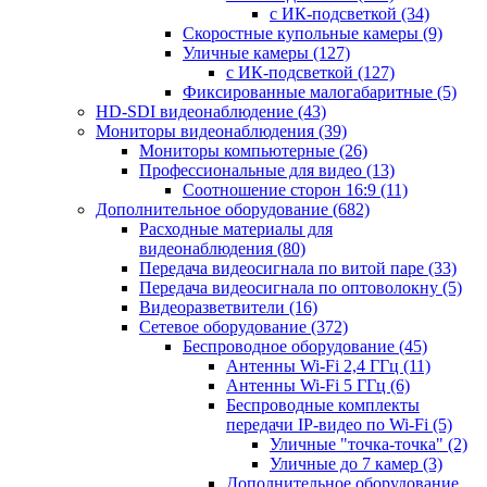
с ИК-подсветкой
(34)
Скоростные купольные камеры
(9)
Уличные камеры
(127)
с ИК-подсветкой
(127)
Фиксированные малогабаритные
(5)
HD-SDI видеонаблюдение
(43)
Мониторы видеонаблюдения
(39)
Мониторы компьютерные
(26)
Профессиональные для видео
(13)
Соотношение сторон 16:9
(11)
Дополнительное оборудование
(682)
Расходные материалы для
видеонаблюдения
(80)
Передача видеосигнала по витой паре
(33)
Передача видеосигнала по оптоволокну
(5)
Видеоразветвители
(16)
Сетевое оборудование
(372)
Беспроводное оборудование
(45)
Антенны Wi-Fi 2,4 ГГц
(11)
Антенны Wi-Fi 5 ГГц
(6)
Беспроводные комплекты
передачи IP-видео по Wi-Fi
(5)
Уличные "точка-точка"
(2)
Уличные до 7 камер
(3)
Дополнительное оборудование