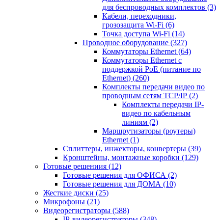
для беспроводных комплектов
(3)
Кабели, переходники,
грозозащита Wi-Fi
(6)
Точка доступа Wi-Fi
(14)
Проводное оборудование
(327)
Коммутаторы Ethernet
(64)
Коммутаторы Ethernet с
поддержкой PoE (питание по
Ethernet)
(260)
Комплекты передачи видео по
проводным сетям TCP/IP
(2)
Комплекты передачи IP-
видео по кабельным
линиям
(2)
Маршрутизаторы (роутеры)
Ethernet
(1)
Сплиттеры, инжекторы, конвертеры
(39)
Кронштейны, монтажные коробки
(129)
Готовые решениия
(12)
Готовые решения для ОФИСА
(2)
Готовые решения для ДОМА
(10)
Жесткие диски
(25)
Микрофоны
(21)
Видеорегистраторы
(588)
IP-видеорегистраторы
(348)