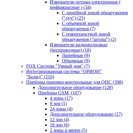
Извещатели оптико-электронные (
инфракрасные )
(34)
С линейной зоной обнаружения
("луч")
(25)
С объемной зоной
обнаружения
(7)
С поверхностной зоной
обнаружения ("штора")
(2)
Извещатели радиоволновые
(беспроводные)
(18)
Линейные
(9)
Объемные
(9)
FOX Система "Умный дом"
(7)
Интегрированная система "ОРИОН"
"Болид"
(210)
Приборы приемно-контрольные для ОПС
(398)
Дополнительное оборудование
(128)
Приборы GSM
(107)
4 зоны
(17)
9 зон
(1)
24 зоны
(4)
Дополнительное оборудование
(27)
12 зон
(4)
16 зон
(6)
2 зоны и менее
(5)