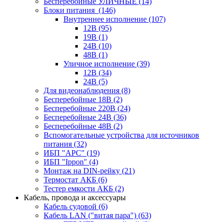
Бесперебойные УЛИЧНЫЕ
(14)
Блоки питания
(146)
Внутреннее исполнение
(107)
12В
(95)
19В
(1)
24В
(10)
48В
(1)
Уличное исполнение
(39)
12В
(34)
24В
(5)
Для видеонаблюдения
(8)
Бесперебойные 18В
(2)
Бесперебойные 220В
(24)
Бесперебойные 24В
(36)
Бесперебойные 48В
(2)
Вспомогательные устройства для источников
питания
(32)
ИБП "APC"
(19)
ИБП "Ippon"
(4)
Монтаж на DIN-рейку
(21)
Термостат АКБ
(6)
Тестер емкости АКБ
(2)
Кабель, провода и аксессуары
Кабель судовой
(6)
Кабель LAN ("витая пара")
(63)