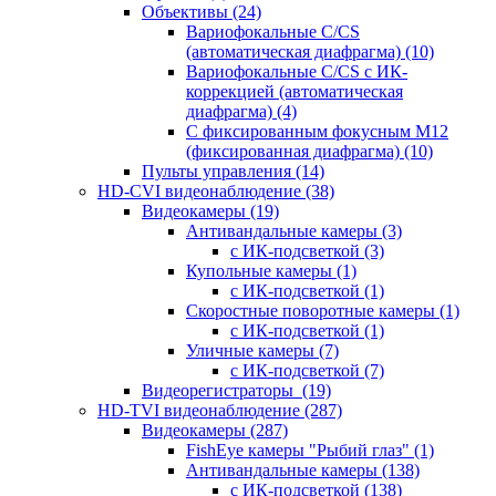
Объективы
(24)
Вариофокальные C/CS
(автоматическая диафрагма)
(10)
Вариофокальные C/CS с ИК-
коррекцией (автоматическая
диафрагма)
(4)
С фиксированным фокусным М12
(фиксированная диафрагма)
(10)
Пульты управления
(14)
HD-CVI видеонаблюдение
(38)
Видеокамеры
(19)
Антивандальные камеры
(3)
с ИК-подсветкой
(3)
Купольные камеры
(1)
с ИК-подсветкой
(1)
Скоростные поворотные камеры
(1)
с ИК-подсветкой
(1)
Уличные камеры
(7)
с ИК-подсветкой
(7)
Видеорегистраторы
(19)
HD-TVI видеонаблюдение
(287)
Видеокамеры
(287)
FishEye камеры "Рыбий глаз"
(1)
Антивандальные камеры
(138)
с ИК-подсветкой
(138)