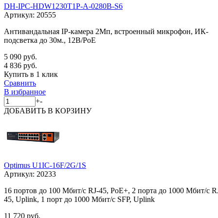
DH-IPC-HDW1230T1P-A-0280B-S6
Артикул:
20555
Антивандальная IP-камера 2Мп, встроенный микрофон, ИК-
подсветка до 30м., 12В/PoE
5 090 руб.
4 836 руб.
Купить в 1 клик
Сравнить
В избранное
+
-
ДОБАВИТЬ
В КОРЗИНУ
Optimus U1IC-16F/2G/1S
Артикул:
20233
16 портов до 100 Мбит/с RJ-45, PoE+, 2 порта до 1000 Мбит/с R
45, Uplink, 1 порт до 1000 Мбит/с SFP, Uplink
11 720 руб.