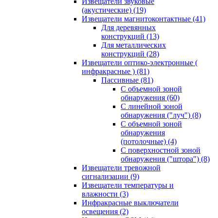
Извещатели звуковые
(акустические)
(19)
Извещатели магнитоконтактные
(41)
Для деревянных
конструкций
(13)
Для металлических
конструкций
(28)
Извещатели оптико-электронные (
инфракрасные )
(81)
Пассивные
(81)
С объемной зоной
обнаружения
(60)
С линейной зоной
обнаружения ("луч")
(8)
С объемной зоной
обнаружения
(потолочные)
(4)
С поверхностной зоной
обнаружения ("штора")
(8)
Извещатели тревожной
сигнализации
(9)
Извещатели температуры и
влажности
(3)
Инфракрасные выключатели
освещения
(2)