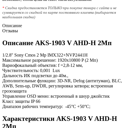
*
Скидка предоставляется ТОЛЬКО при покупке товара с сайта и не
суммируется со скидкой по карте постоянного клиента (выбирается
наибольшая скидка)
Описание
Отзывы
Описание AKS-1903 V AHD-H 2Мп
1/2.8'' Sony Сmos 2 Mp IMX322+NVP2441H
Максимальное разрешение: 1920х10800 P (2 Мп)
Вариофокальный объектив: f =2,8-12 мм,
Чувствительность: 0,001 Lux
Дальность ИК подсветки до 40м.,
Дополнительные функции: 3D-NR, Defog (антитуман), BLC,
AWB, Sens-up, DWDR, регулировка затвора; встроенная
грозозащита
Управление OSD меню: встроенный в шнур джойстик
Класс защиты IP 66
Диапазон рабочих температур: -45°C +50°C;
Характеристики AKS-1903 V AHD-H
2Мп