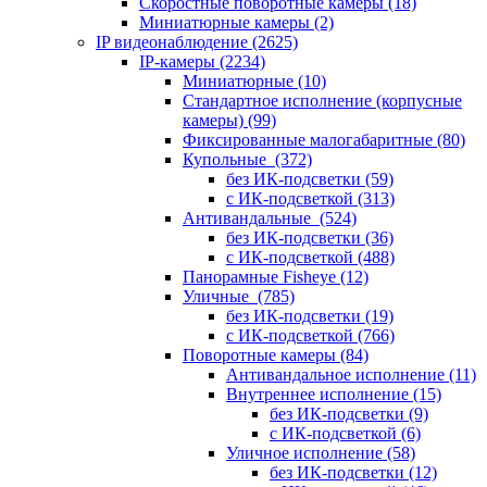
Скоростные поворотные камеры
(18)
Миниатюрные камеры
(2)
IP видеонаблюдение
(2625)
IP-камеры
(2234)
Миниатюрные
(10)
Стандартное исполнение (корпусные
камеры)
(99)
Фиксированные малогабаритные
(80)
Купольные
(372)
без ИК-подсветки
(59)
с ИК-подсветкой
(313)
Антивандальные
(524)
без ИК-подсветки
(36)
с ИК-подсветкой
(488)
Панорамные Fisheye
(12)
Уличные
(785)
без ИК-подсветки
(19)
с ИК-подсветкой
(766)
Поворотные камеры
(84)
Антивандальное исполнение
(11)
Внутреннее исполнение
(15)
без ИК-подсветки
(9)
с ИК-подсветкой
(6)
Уличное исполнение
(58)
без ИК-подсветки
(12)