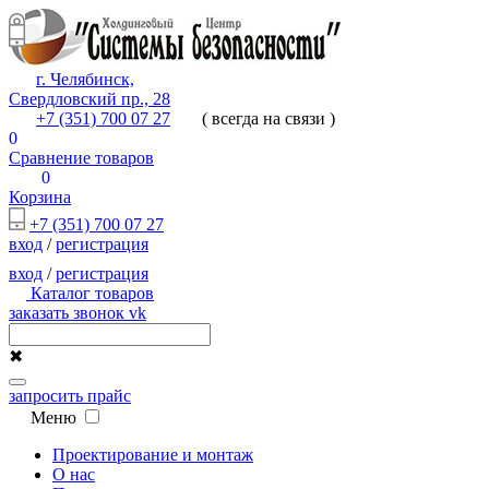
г. Челябинск,
Свердловский пр., 28
+7 (351) 700 07 27
( всегда на связи )
0
Сравнение товаров
0
Корзина
+7 (351) 700 07 27
вход
/
регистрация
вход
/
регистрация
Каталог товаров
заказать звонок
vk
✖
запросить прайс
Меню
Проектирование и монтаж
О нас