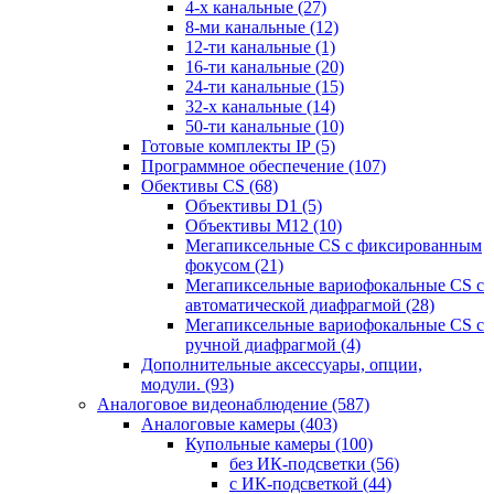
4-х канальные
(27)
8-ми канальные
(12)
12-ти канальные
(1)
16-ти канальные
(20)
24-ти канальные
(15)
32-х канальные
(14)
50-ти канальные
(10)
Готовые комплекты IP
(5)
Программное обеспечение
(107)
Обективы CS
(68)
Объективы D1
(5)
Объективы M12
(10)
Мегапиксельные CS c фиксированным
фокусом
(21)
Мегапиксельные вариофокальные CS c
автоматической диафрагмой
(28)
Мегапиксельные вариофокальные CS c
ручной диафрагмой
(4)
Дополнительные аксессуары, опции,
модули.
(93)
Аналоговое видеонаблюдение
(587)
Аналоговые камеры
(403)
Купольные камеры
(100)
без ИК-подсветки
(56)
с ИК-подсветкой
(44)