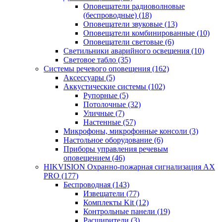
Оповещатели радиоволновые
(беспроводные)
(18)
Оповещатели звуковые
(13)
Оповещатели комбинированные
(10)
Оповещатели световые
(6)
Светильники аварийного освещения
(10)
Световое табло
(35)
Системы речевого оповещения
(162)
Аксессуары
(5)
Аккустические системы
(102)
Рупорные
(5)
Потолочные
(32)
Уличные
(7)
Настенные
(57)
Микрофоны, микрофонные консоли
(3)
Настольное оборудование
(6)
Приборы управления речевым
оповещением
(46)
HIKVISION Охранно-пожарная сигнализация AX
PRO
(177)
Беспроводная
(143)
Извещатели
(77)
Комплекты Kit
(12)
Контрольные панели
(19)
Расширители
(3)