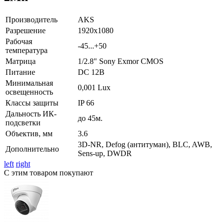
Производитель
AKS
Разрешение
1920х1080
Рабочая
-45...+50
температура
Матрица
1/2.8" Sony Exmor CMOS
Питание
DC 12В
Минимальная
0,001 Lux
освещенность
Классы защиты
IP 66
Дальность ИК-
до 45м.
подсветки
Объектив, мм
3.6
3D-NR, Defog (антитуман), BLC, AWB,
Дополнительно
Sens-up, DWDR
left
right
С этим товаром покупают