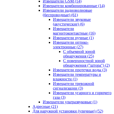
Извещатели GSM
(14)
Извещатели комбинированные
(14)
Извещатели радиоволновые
(беспроводные)
(61)
Извещатели звуковые
(акустические)
(6)
Извещатели
магнитоконтактные
(16)
Извещатели ручные
(1)
Извещатели оптико-
электронные
(27)
С объемной зоной
обнаружения
(25)
С поверхностной зоной
обнаружения ("штора")
(2)
Извещатели протечки воды
(3)
Извещатели температуры и
влажности
(1)
Извещатели тревожной
сигнализации
(3)
Извещатели угарного и горючего
газа
(3)
Извещатели ультразвуковые
(1)
Адресные
(21)
Для наружной установки (уличные)
(52)