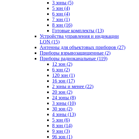
3 зоны
(5)
5 зон
(4)
6 зон
(4)
7 зон
(1)
8 зон
(16)
Готовые комплекты
(13)
Устройства управления и индикации
LON
(15)
Антенны для объектовых приборов
(27)
Приборы взрывозащищенные
(2)
Приборы радиоканальные
(119)
12 зон
(2)
6 зон
(2)
120 зон
(1)
16 зон
(17)
2 зоны и менее
(22)
20 зон
(2)
24 зоны
(8)
3 зоны
(10)
30 зон
(2)
4 зоны
(13)
5 зон
(6)
8 зон
(14)
9 зон
(3)
96 зон
(1)