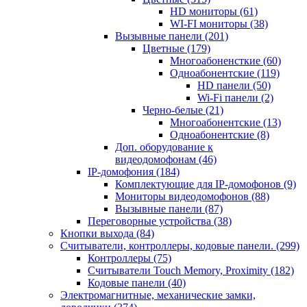
HD мониторы
(61)
WI-FI мониторы
(38)
Вызывные панели
(201)
Цветные
(179)
Многоабоненсткие
(60)
Одноабонентские
(119)
HD панели
(50)
Wi-Fi панели
(2)
Черно-белые
(21)
Многоабонентские
(13)
Одноабонентские
(8)
Доп. оборудование к
видеодомофонам
(46)
IP-домофония
(184)
Комплектующие для IP-домофонов
(9)
Мониторы видеодомофонов
(88)
Вызывные панели
(87)
Переговорные устройства
(38)
Кнопки выхода
(84)
Считыватели, контроллеры, кодовые панели.
(299)
Контроллеры
(75)
Считыватели Touch Memory, Proximity
(182)
Кодовые панели
(40)
Электромагнитные, механические замки,