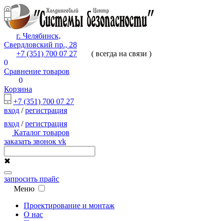
г. Челябинск,
Свердловский пр., 28
+7 (351) 700 07 27
( всегда на связи )
0
Сравнение товаров
0
Корзина
+7 (351) 700 07 27
вход
/
регистрация
вход
/
регистрация
Каталог товаров
заказать звонок
vk
✖
запросить прайс
Меню
Проектирование и монтаж
О нас