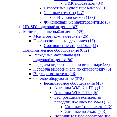
с ИК-подсветкой
(34)
Скоростные купольные камеры
(9)
Уличные камеры
(127)
с ИК-подсветкой
(127)
Фиксированные малогабаритные
(5)
HD-SDI видеонаблюдение
(43)
Мониторы видеонаблюдения
(39)
Мониторы компьютерные
(26)
Профессиональные для видео
(13)
Соотношение сторон 16:9
(11)
Дополнительное оборудование
(682)
Расходные материалы для
видеонаблюдения
(80)
Передача видеосигнала по витой паре
(33)
Передача видеосигнала по оптоволокну
(5)
Видеоразветвители
(16)
Сетевое оборудование
(372)
Беспроводное оборудование
(45)
Антенны Wi-Fi 2,4 ГГц
(11)
Антенны Wi-Fi 5 ГГц
(6)
Беспроводные комплекты
передачи IP-видео по Wi-Fi
(5)
Уличные "точка-точка"
(2)
Уличные до 7 камер
(3)
Дополнительное оборудование