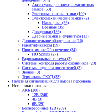
доводчики
(374)
Аксессуары для электро-магнитных
замков
(53)
Электромагнитные замки
(100)
Электромеханические замки
(72)
Накладные
(36)
Врезные
(35)
Доводчики
(136)
Дверные замки и фурнитура
(13)
Дополнительное оборудование
(16)
Идентификаторы
(59)
Программное Обеспечение
(34)
ПО Sphinx
(27)
Радиоканальные системы
(3)
Системы контроля работы охранников
(20)
Системы подсчета посетителей
(2)
Звонки
(3)
Терминалы СКУД
(33)
Палатная сигнализация для вызова персонала
Источники питания
АКБ
(280)
12В
(248)
4В
(3)
6В
(29)
Бесперебойные 12В
(209)