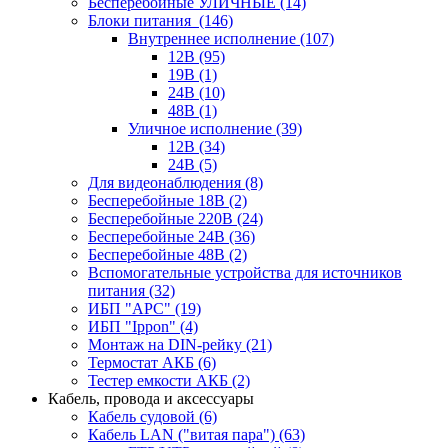
Бесперебойные УЛИЧНЫЕ
(14)
Блоки питания
(146)
Внутреннее исполнение
(107)
12В
(95)
19В
(1)
24В
(10)
48В
(1)
Уличное исполнение
(39)
12В
(34)
24В
(5)
Для видеонаблюдения
(8)
Бесперебойные 18В
(2)
Бесперебойные 220В
(24)
Бесперебойные 24В
(36)
Бесперебойные 48В
(2)
Вспомогательные устройства для источников
питания
(32)
ИБП "APC"
(19)
ИБП "Ippon"
(4)
Монтаж на DIN-рейку
(21)
Термостат АКБ
(6)
Тестер емкости АКБ
(2)
Кабель, провода и аксессуары
Кабель судовой
(6)
Кабель LAN ("витая пара")
(63)