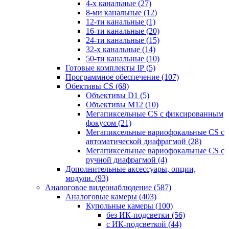
4-х канальные
(27)
8-ми канальные
(12)
12-ти канальные
(1)
16-ти канальные
(20)
24-ти канальные
(15)
32-х канальные
(14)
50-ти канальные
(10)
Готовые комплекты IP
(5)
Программное обеспечение
(107)
Обективы CS
(68)
Объективы D1
(5)
Объективы M12
(10)
Мегапиксельные CS c фиксированным
фокусом
(21)
Мегапиксельные вариофокальные CS c
автоматической диафрагмой
(28)
Мегапиксельные вариофокальные CS c
ручной диафрагмой
(4)
Дополнительные аксессуары, опции,
модули.
(93)
Аналоговое видеонаблюдение
(587)
Аналоговые камеры
(403)
Купольные камеры
(100)
без ИК-подсветки
(56)
с ИК-подсветкой
(44)