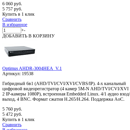
6 060 руб.
5 757 руб.
Купить в 1 клик
Сравнить
В избранное
+
-
ДОБАВИТЬ
В КОРЗИНУ
Optimus AHDR-3004HEA_V.1
Артикул:
19538
Гибридный 6в1 (AHD/TVI/CVI/XVI/CVBS/IP). 4-х канальный
цифровой видеорегистратор (4 камер 5M-N AHD/TVI/CVI/XVI
2 IP-камеры 1080P), встроенная Embedded Linux. 4/1 аудио вход/
выход, 4 BNC. Формат сжатия H.265/H.264. Поддержка AoC.
5 760 руб.
5 472 руб.
Купить в 1 клик
Сравнить
В избранное