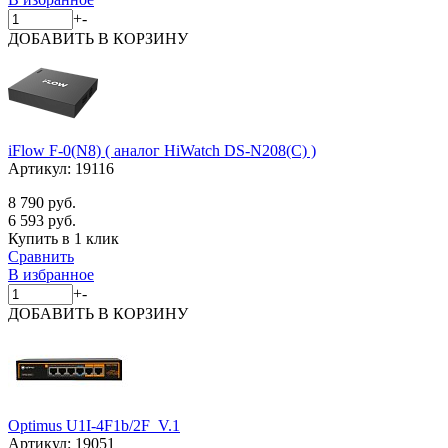
+
-
ДОБАВИТЬ
В КОРЗИНУ
iFlow F-0(N8) ( аналог HiWatch DS-N208(C) )
Артикул:
19116
8 790 руб.
6 593 руб.
Купить в 1 клик
Сравнить
В избранное
+
-
ДОБАВИТЬ
В КОРЗИНУ
Optimus U1I-4F1b/2F_V.1
Артикул:
19051