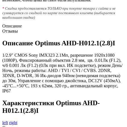
возможное, чтобы цены на сайте были актуальными.
*
Скидка предоставляется ТОЛЬКО при покупке товара с сайта и не
суммируется со скидкой по карте постоянного клиента (выбирается
наибольшая скидка)
Описание
Отзывы
Описание Optimus AHD-H012.1(2.8)I
1/2.9" CMOS Sony IMX323 2.1Мп, разрешение 1920х1080
(1080P), Фиксированный объектив 2.8 мм, цв. 0.01Лк (F1.2),
ч/б 0.001 Лк (F1.2) (0Лк при вкл. ИК подсветке), режим День/
Ночь, режимы работы: AHD / TVI / CVI / CVBS. 2DNR,
3DNR, D-WDR, 36 Ик-диодов 940нм (невидимая подсветка)
до 30м, Управление с помощью джойстика, DC12V (450мА),
-45°С...+50°С, 193 х 62мм, 320 гр., антивандальный корпус,
IP67
Характеристики Optimus AHD-
H012.1(2.8)I
left
right