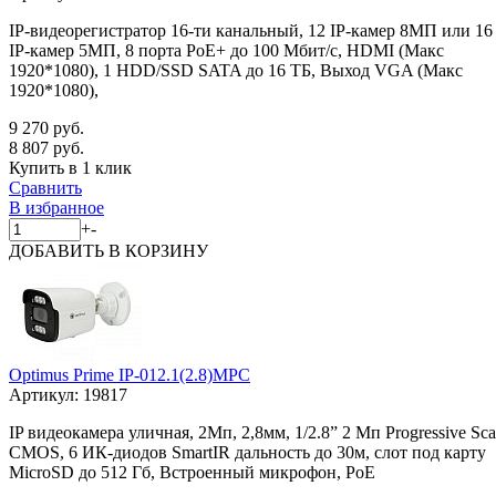
IP-видеорегистратор 16-ти канальный, 12 IP-камер 8МП или 16
IP-камер 5МП, 8 порта PoE+ до 100 Мбит/с, HDMI (Макс
1920*1080), 1 HDD/SSD SATA до 16 ТБ, Выход VGA (Макс
1920*1080),
9 270 руб.
8 807 руб.
Купить в 1 клик
Сравнить
В избранное
+
-
ДОБАВИТЬ
В КОРЗИНУ
Optimus Prime IP-012.1(2.8)MPC
Артикул:
19817
IP видеокамера уличная, 2Мп, 2,8мм, 1/2.8” 2 Мп Progressive Sc
CMOS, 6 ИК-диодов SmartIR дальность до 30м, слот под карту
MicroSD до 512 Гб, Встроенный микрофон, PoE