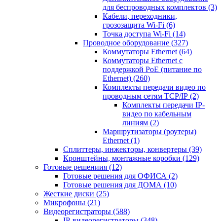
для беспроводных комплектов
(3)
Кабели, переходники,
грозозащита Wi-Fi
(6)
Точка доступа Wi-Fi
(14)
Проводное оборудование
(327)
Коммутаторы Ethernet
(64)
Коммутаторы Ethernet с
поддержкой PoE (питание по
Ethernet)
(260)
Комплекты передачи видео по
проводным сетям TCP/IP
(2)
Комплекты передачи IP-
видео по кабельным
линиям
(2)
Маршрутизаторы (роутеры)
Ethernet
(1)
Сплиттеры, инжекторы, конвертеры
(39)
Кронштейны, монтажные коробки
(129)
Готовые решениия
(12)
Готовые решения для ОФИСА
(2)
Готовые решения для ДОМА
(10)
Жесткие диски
(25)
Микрофоны
(21)
Видеорегистраторы
(588)
IP-видеорегистраторы
(348)