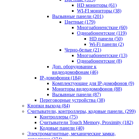
HD мониторы
(61)
WI-FI мониторы
(38)
Вызывные панели
(201)
Цветные
(179)
Многоабоненсткие
(60)
Одноабонентские
(119)
HD панели
(50)
Wi-Fi панели
(2)
Черно-белые
(21)
Многоабонентские
(13)
Одноабонентские
(8)
Доп. оборудование к
видеодомофонам
(46)
IP-домофония
(184)
Комплектующие для IP-домофонов
(9)
Мониторы видеодомофонов
(88)
Вызывные панели
(87)
Переговорные устройства
(38)
Кнопки выхода
(84)
Считыватели, контроллеры, кодовые панели.
(299)
Контроллеры
(75)
Считыватели Touch Memory, Proximity
(182)
Кодовые панели
(40)
Электромагнитные, механические замки,