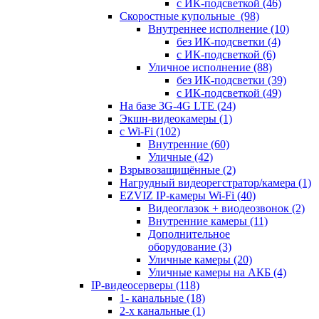
с ИК-подсветкой
(46)
Скоростные купольные
(98)
Внутреннее исполнение
(10)
без ИК-подсветки
(4)
с ИК-подсветкой
(6)
Уличное исполнение
(88)
без ИК-подсветки
(39)
с ИК-подсветкой
(49)
На базе 3G-4G LTE
(24)
Экшн-видеокамеры
(1)
с Wi-Fi
(102)
Внутренние
(60)
Уличные
(42)
Взрывозащищённые
(2)
Нагрудный видеорегстратор/камера
(1)
EZVIZ IP-камеры Wi-Fi
(40)
Видеоглазок + виодеозвонок
(2)
Внутренние камеры
(11)
Дополнительное
оборудование
(3)
Уличные камеры
(20)
Уличные камеры на АКБ
(4)
IP-видеосерверы
(118)
1- канальные
(18)
2-х канальные
(1)