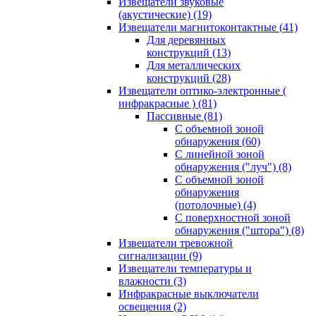
Извещатели звуковые
(акустические)
(19)
Извещатели магнитоконтактные
(41)
Для деревянных
конструкций
(13)
Для металлических
конструкций
(28)
Извещатели оптико-электронные (
инфракрасные )
(81)
Пассивные
(81)
С объемной зоной
обнаружения
(60)
С линейной зоной
обнаружения ("луч")
(8)
С объемной зоной
обнаружения
(потолочные)
(4)
С поверхностной зоной
обнаружения ("штора")
(8)
Извещатели тревожной
сигнализации
(9)
Извещатели температуры и
влажности
(3)
Инфракрасные выключатели
освещения
(2)