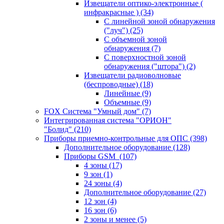
Извещатели оптико-электронные (
инфракрасные )
(34)
С линейной зоной обнаружения
("луч")
(25)
С объемной зоной
обнаружения
(7)
С поверхностной зоной
обнаружения ("штора")
(2)
Извещатели радиоволновые
(беспроводные)
(18)
Линейные
(9)
Объемные
(9)
FOX Система "Умный дом"
(7)
Интегрированная система "ОРИОН"
"Болид"
(210)
Приборы приемно-контрольные для ОПС
(398)
Дополнительное оборудование
(128)
Приборы GSM
(107)
4 зоны
(17)
9 зон
(1)
24 зоны
(4)
Дополнительное оборудование
(27)
12 зон
(4)
16 зон
(6)
2 зоны и менее
(5)