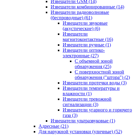
Извещатели GSM
(14)
Извещатели комбинированные
(14)
Извещатели радиоволновые
(беспроводные)
(61)
Извещатели звуковые
(акустические)
(6)
Извещатели
магнитоконтактные
(16)
Извещатели ручные
(1)
Извещатели оптико-
электронные
(27)
С объемной зоной
обнаружения
(25)
С поверхностной зоной
обнаружения ("штора")
(2)
Извещатели протечки воды
(3)
Извещатели температуры и
влажности
(1)
Извещатели тревожной
сигнализации
(3)
Извещатели угарного и горючего
газа
(3)
Извещатели ультразвуковые
(1)
Адресные
(21)
Для наружной установки (уличные)
(52)