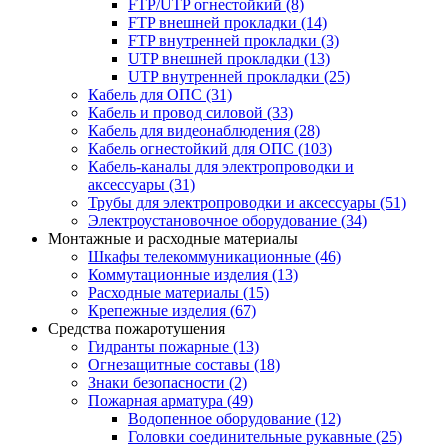
FTP/UTP огнестойкий
(8)
FTP внешней прокладки
(14)
FTP внутренней прокладки
(3)
UTP внешней прокладки
(13)
UTP внутренней прокладки
(25)
Кабель для ОПС
(31)
Кабель и провод силовой
(33)
Кабель для видеонаблюдения
(28)
Кабель огнестойкий для ОПС
(103)
Кабель-каналы для электропроводки и
аксессуары
(31)
Трубы для электропроводки и аксессуары
(51)
Электроустановочное оборудование
(34)
Монтажные и расходные материалы
Шкафы телекоммуникационные
(46)
Коммутационные изделия
(13)
Расходные материалы
(15)
Крепежные изделия
(67)
Средства пожаротушения
Гидранты пожарные
(13)
Огнезащитные составы
(18)
Знаки безопасности
(2)
Пожарная арматура
(49)
Водопенное оборудование
(12)
Головки соединительные рукавные
(25)