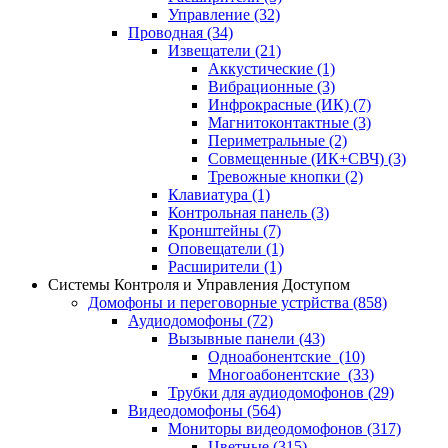
Управление
(32)
Проводная
(34)
Извещатели
(21)
Аккустические
(1)
Вибрационные
(3)
Инфрокрасные (ИК)
(7)
Магнитоконтактные
(3)
Периметральные
(2)
Совмещенные (ИК+СВЧ)
(3)
Тревожные кнопки
(2)
Клавиатура
(1)
Контрольная панель
(3)
Кронштейны
(7)
Оповещатели
(1)
Расширители
(1)
Системы Контроля и Управления Доступом
Домофоны и переговорные устрйства
(858)
Аудиодомофоны
(72)
Вызывные панели
(43)
Одноабонентские
(10)
Многоабонентские
(33)
Трубки для аудиодомофонов
(29)
Видеодомофоны
(564)
Мониторы видеодомофонов
(317)
Цветные
(315)