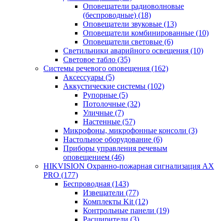
Оповещатели радиоволновые
(беспроводные)
(18)
Оповещатели звуковые
(13)
Оповещатели комбинированные
(10)
Оповещатели световые
(6)
Светильники аварийного освещения
(10)
Световое табло
(35)
Системы речевого оповещения
(162)
Аксессуары
(5)
Аккустические системы
(102)
Рупорные
(5)
Потолочные
(32)
Уличные
(7)
Настенные
(57)
Микрофоны, микрофонные консоли
(3)
Настольное оборудование
(6)
Приборы управления речевым
оповещением
(46)
HIKVISION Охранно-пожарная сигнализация AX
PRO
(177)
Беспроводная
(143)
Извещатели
(77)
Комплекты Kit
(12)
Контрольные панели
(19)
Расширители
(3)