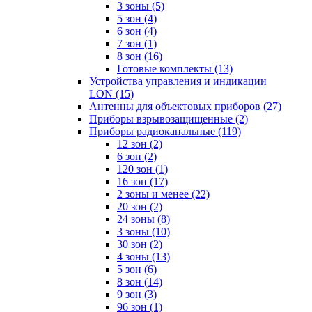
3 зоны
(5)
5 зон
(4)
6 зон
(4)
7 зон
(1)
8 зон
(16)
Готовые комплекты
(13)
Устройства управления и индикации
LON
(15)
Антенны для объектовых приборов
(27)
Приборы взрывозащищенные
(2)
Приборы радиоканальные
(119)
12 зон
(2)
6 зон
(2)
120 зон
(1)
16 зон
(17)
2 зоны и менее
(22)
20 зон
(2)
24 зоны
(8)
3 зоны
(10)
30 зон
(2)
4 зоны
(13)
5 зон
(6)
8 зон
(14)
9 зон
(3)
96 зон
(1)