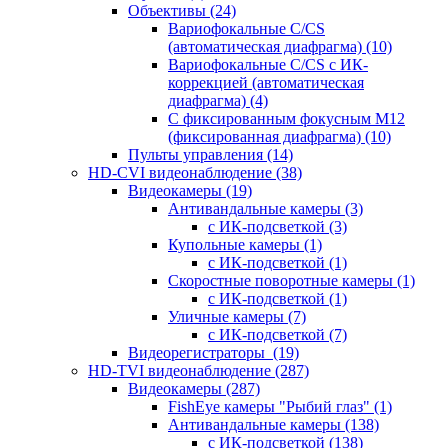
Объективы
(24)
Вариофокальные C/CS
(автоматическая диафрагма)
(10)
Вариофокальные C/CS с ИК-
коррекцией (автоматическая
диафрагма)
(4)
С фиксированным фокусным М12
(фиксированная диафрагма)
(10)
Пульты управления
(14)
HD-CVI видеонаблюдение
(38)
Видеокамеры
(19)
Антивандальные камеры
(3)
с ИК-подсветкой
(3)
Купольные камеры
(1)
с ИК-подсветкой
(1)
Скоростные поворотные камеры
(1)
с ИК-подсветкой
(1)
Уличные камеры
(7)
с ИК-подсветкой
(7)
Видеорегистраторы
(19)
HD-TVI видеонаблюдение
(287)
Видеокамеры
(287)
FishEye камеры "Рыбий глаз"
(1)
Антивандальные камеры
(138)
с ИК-подсветкой
(138)