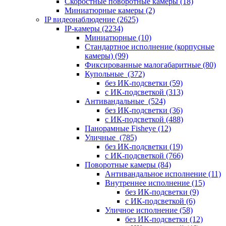
Скоростные поворотные камеры
(18)
Миниатюрные камеры
(2)
IP видеонаблюдение
(2625)
IP-камеры
(2234)
Миниатюрные
(10)
Стандартное исполнение (корпусные
камеры)
(99)
Фиксированные малогабаритные
(80)
Купольные
(372)
без ИК-подсветки
(59)
с ИК-подсветкой
(313)
Антивандальные
(524)
без ИК-подсветки
(36)
с ИК-подсветкой
(488)
Панорамные Fisheye
(12)
Уличные
(785)
без ИК-подсветки
(19)
с ИК-подсветкой
(766)
Поворотные камеры
(84)
Антивандальное исполнение
(11)
Внутреннее исполнение
(15)
без ИК-подсветки
(9)
с ИК-подсветкой
(6)
Уличное исполнение
(58)
без ИК-подсветки
(12)