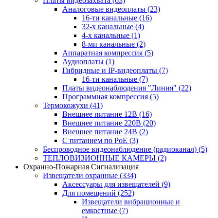
Платы видеозахвата
(63)
Аналоговые видеоплаты
(23)
16-ти канальные
(16)
32-х канальные
(4)
4-х канальные
(1)
8-ми канальные
(2)
Аппаратная компрессия
(5)
Аудиоплаты
(1)
Гибридные и IP-видеоплаты
(7)
16-ти канальные
(7)
Платы видеонаблюдения "Линия"
(22)
Программная компрессия
(5)
Термокожухи
(41)
Внешнее питание 12В
(16)
Внешнее питание 220В
(20)
Внешнее питание 24В
(2)
С питанием по PoE
(3)
Беспроводное видеонаблюдение (радиоканал)
(5)
ТЕПЛОВИЗИОННЫЕ КАМЕРЫ
(2)
Охранно-Пожарная Сигнализация
Извещатели охранные
(334)
Аксессуары для извещателей
(9)
Для помещений
(252)
Извещатели вибрационные и
емкостные
(7)