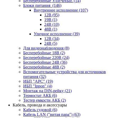
Бесперебойные УЛИЧНЫЕ
(14)
Блоки питания
(146)
Внутреннее исполнение
(107)
12В
(95)
19В
(1)
24В
(10)
48В
(1)
Уличное исполнение
(39)
12В
(34)
24В
(5)
Для видеонаблюдения
(8)
Бесперебойные 18В
(2)
Бесперебойные 220В
(24)
Бесперебойные 24В
(36)
Бесперебойные 48В
(2)
Вспомогательные устройства для источников
питания
(32)
ИБП "APC"
(19)
ИБП "Ippon"
(4)
Монтаж на DIN-рейку
(21)
Термостат АКБ
(6)
Тестер емкости АКБ
(2)
Кабель, провода и аксессуары
Кабель судовой
(6)
Кабель LAN ("витая пара")
(63)