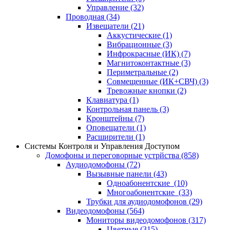
Управление
(32)
Проводная
(34)
Извещатели
(21)
Аккустические
(1)
Вибрационные
(3)
Инфрокрасные (ИК)
(7)
Магнитоконтактные
(3)
Периметральные
(2)
Совмещенные (ИК+СВЧ)
(3)
Тревожные кнопки
(2)
Клавиатура
(1)
Контрольная панель
(3)
Кронштейны
(7)
Оповещатели
(1)
Расширители
(1)
Системы Контроля и Управления Доступом
Домофоны и переговорные устрйства
(858)
Аудиодомофоны
(72)
Вызывные панели
(43)
Одноабонентские
(10)
Многоабонентские
(33)
Трубки для аудиодомофонов
(29)
Видеодомофоны
(564)
Мониторы видеодомофонов
(317)
Цветные
(315)