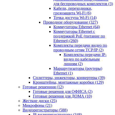
для беспроводных комплектов
(3)
Кабели, переходники,
грозозащита Wi-Fi
(6)
Точка доступа Wi-Fi
(14)
Проводное оборудование
(327)
Коммутаторы Ethernet
(64)
Коммутаторы Ethernet с
поддержкой PoE (питание по
Ethernet)
(260)
Комплекты передачи видео по
проводным сетям TCP/IP
(2)
Комплекты передачи IP-
видео по кабельным
линиям
(2)
Маршрутизаторы (роутеры)
Ethernet
(1)
Сплиттеры, инжекторы, конвертеры
(39)
Кронштейны, монтажные коробки
(129)
Готовые решениия
(12)
Готовые решения для ОФИСА
(2)
Готовые решения для ДОМА
(10)
Жесткие диски
(25)
Микрофоны
(21)
Видеорегистраторы
(588)
IP-видеорегистраторы
(348)