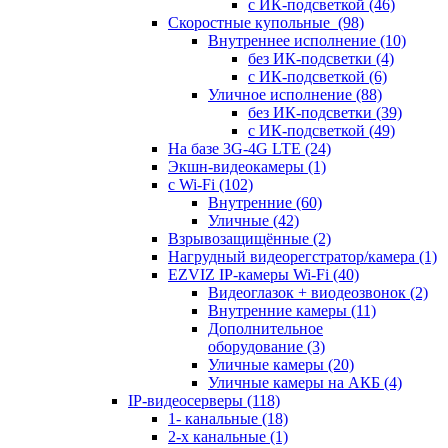
с ИК-подсветкой
(46)
Скоростные купольные
(98)
Внутреннее исполнение
(10)
без ИК-подсветки
(4)
с ИК-подсветкой
(6)
Уличное исполнение
(88)
без ИК-подсветки
(39)
с ИК-подсветкой
(49)
На базе 3G-4G LTE
(24)
Экшн-видеокамеры
(1)
с Wi-Fi
(102)
Внутренние
(60)
Уличные
(42)
Взрывозащищённые
(2)
Нагрудный видеорегстратор/камера
(1)
EZVIZ IP-камеры Wi-Fi
(40)
Видеоглазок + виодеозвонок
(2)
Внутренние камеры
(11)
Дополнительное
оборудование
(3)
Уличные камеры
(20)
Уличные камеры на АКБ
(4)
IP-видеосерверы
(118)
1- канальные
(18)
2-х канальные
(1)