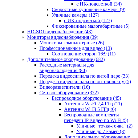
с ИК-подсветкой
(34)
Скоростные купольные камеры
(9)
Уличные камеры
(127)
с ИК-подсветкой
(127)
Фиксированные малогабаритные
(5)
HD-SDI видеонаблюдение
(43)
Мониторы видеонаблюдения
(39)
Мониторы компьютерные
(26)
Профессиональные для видео
(13)
Соотношение сторон 16:9
(11)
Дополнительное оборудование
(682)
Расходные материалы для
видеонаблюдения
(80)
Передача видеосигнала по витой паре
(33)
Передача видеосигнала по оптоволокну
(5)
Видеоразветвители
(16)
Сетевое оборудование
(372)
Беспроводное оборудование
(45)
Антенны Wi-Fi 2,4 ГГц
(11)
Антенны Wi-Fi 5 ГГц
(6)
Беспроводные комплекты
передачи IP-видео по Wi-Fi
(5)
Уличные "точка-точка"
(2)
Уличные до 7 камер
(3)
Дополнительное оборудование