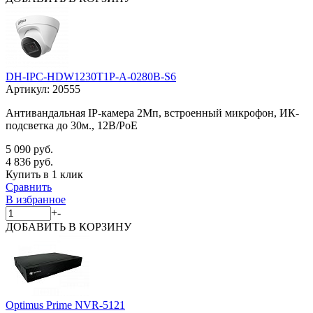
DH-IPC-HDW1230T1P-A-0280B-S6
Артикул:
20555
Антивандальная IP-камера 2Мп, встроенный микрофон, ИК-
подсветка до 30м., 12В/PoE
5 090 руб.
4 836 руб.
Купить в 1 клик
Сравнить
В избранное
+
-
ДОБАВИТЬ
В КОРЗИНУ
Optimus Prime NVR-5121