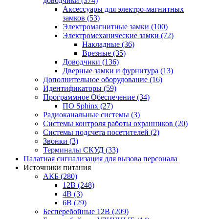
доводчики
(374)
Аксессуары для электро-магнитных
замков
(53)
Электромагнитные замки
(100)
Электромеханические замки
(72)
Накладные
(36)
Врезные
(35)
Доводчики
(136)
Дверные замки и фурнитура
(13)
Дополнительное оборудование
(16)
Идентификаторы
(59)
Программное Обеспечение
(34)
ПО Sphinx
(27)
Радиоканальные системы
(3)
Системы контроля работы охранников
(20)
Системы подсчета посетителей
(2)
Звонки
(3)
Терминалы СКУД
(33)
Палатная сигнализация для вызова персонала
Источники питания
АКБ
(280)
12В
(248)
4В
(3)
6В
(29)
Бесперебойные 12В
(209)