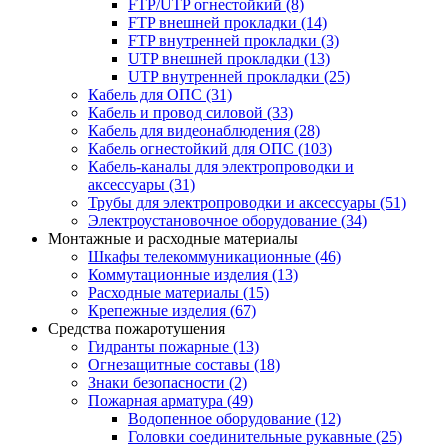
FTP/UTP огнестойкий
(8)
FTP внешней прокладки
(14)
FTP внутренней прокладки
(3)
UTP внешней прокладки
(13)
UTP внутренней прокладки
(25)
Кабель для ОПС
(31)
Кабель и провод силовой
(33)
Кабель для видеонаблюдения
(28)
Кабель огнестойкий для ОПС
(103)
Кабель-каналы для электропроводки и
аксессуары
(31)
Трубы для электропроводки и аксессуары
(51)
Электроустановочное оборудование
(34)
Монтажные и расходные материалы
Шкафы телекоммуникационные
(46)
Коммутационные изделия
(13)
Расходные материалы
(15)
Крепежные изделия
(67)
Средства пожаротушения
Гидранты пожарные
(13)
Огнезащитные составы
(18)
Знаки безопасности
(2)
Пожарная арматура
(49)
Водопенное оборудование
(12)
Головки соединительные рукавные
(25)