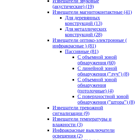
Извещатели звуковые
(акустические)
(19)
Извещатели магнитоконтактные
(41)
Для деревянных
конструкций
(13)
Для металлических
конструкций
(28)
Извещатели оптико-электронные (
инфракрасные )
(81)
Пассивные
(81)
С объемной зоной
обнаружения
(60)
С линейной зоной
обнаружения ("луч")
(8)
С объемной зоной
обнаружения
(потолочные)
(4)
С поверхностной зоной
обнаружения ("штора")
(8)
Извещатели тревожной
сигнализации
(9)
Извещатели температуры и
влажности
(3)
Инфракрасные выключатели
освещения
(2)