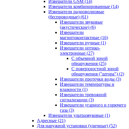
Извещатели GSM
(14)
Извещатели комбинированные
(14)
Извещатели радиоволновые
(беспроводные)
(61)
Извещатели звуковые
(акустические)
(6)
Извещатели
магнитоконтактные
(16)
Извещатели ручные
(1)
Извещатели оптико-
электронные
(27)
С объемной зоной
обнаружения
(25)
С поверхностной зоной
обнаружения ("штора")
(2)
Извещатели протечки воды
(3)
Извещатели температуры и
влажности
(1)
Извещатели тревожной
сигнализации
(3)
Извещатели угарного и горючего
газа
(3)
Извещатели ультразвуковые
(1)
Адресные
(21)
Для наружной установки (уличные)
(52)