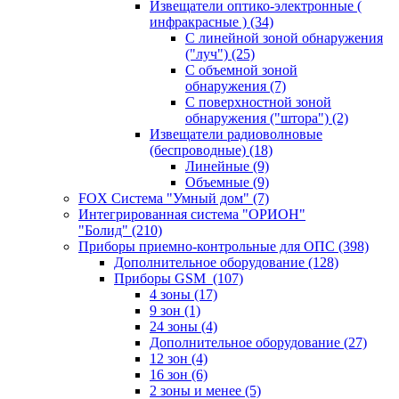
Извещатели оптико-электронные (
инфракрасные )
(34)
С линейной зоной обнаружения
("луч")
(25)
С объемной зоной
обнаружения
(7)
С поверхностной зоной
обнаружения ("штора")
(2)
Извещатели радиоволновые
(беспроводные)
(18)
Линейные
(9)
Объемные
(9)
FOX Система "Умный дом"
(7)
Интегрированная система "ОРИОН"
"Болид"
(210)
Приборы приемно-контрольные для ОПС
(398)
Дополнительное оборудование
(128)
Приборы GSM
(107)
4 зоны
(17)
9 зон
(1)
24 зоны
(4)
Дополнительное оборудование
(27)
12 зон
(4)
16 зон
(6)
2 зоны и менее
(5)