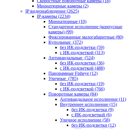
Скоростные поворотные камеры
(18)
Миниатюрные камеры
(2)
IP видеонаблюдение
(2625)
IP-камеры
(2234)
Миниатюрные
(10)
Стандартное исполнение (корпусные
камеры)
(99)
Фиксированные малогабаритные
(80)
Купольные
(372)
без ИК-подсветки
(59)
с ИК-подсветкой
(313)
Антивандальные
(524)
без ИК-подсветки
(36)
с ИК-подсветкой
(488)
Панорамные Fisheye
(12)
Уличные
(785)
без ИК-подсветки
(19)
с ИК-подсветкой
(766)
Поворотные камеры
(84)
Антивандальное исполнение
(11)
Внутреннее исполнение
(15)
без ИК-подсветки
(9)
с ИК-подсветкой
(6)
Уличное исполнение
(58)
без ИК-подсветки
(12)