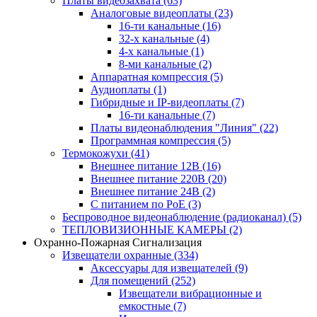
Платы видеозахвата
(63)
Аналоговые видеоплаты
(23)
16-ти канальные
(16)
32-х канальные
(4)
4-х канальные
(1)
8-ми канальные
(2)
Аппаратная компрессия
(5)
Аудиоплаты
(1)
Гибридные и IP-видеоплаты
(7)
16-ти канальные
(7)
Платы видеонаблюдения "Линия"
(22)
Программная компрессия
(5)
Термокожухи
(41)
Внешнее питание 12В
(16)
Внешнее питание 220В
(20)
Внешнее питание 24В
(2)
С питанием по PoE
(3)
Беспроводное видеонаблюдение (радиоканал)
(5)
ТЕПЛОВИЗИОННЫЕ КАМЕРЫ
(2)
Охранно-Пожарная Сигнализация
Извещатели охранные
(334)
Аксессуары для извещателей
(9)
Для помещений
(252)
Извещатели вибрационные и
емкостные
(7)