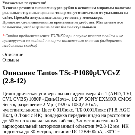
Уважаемые покупатели!
В связи с резкими скачками курса рубля к основным мировым валютам
реальные отпускные цены на товар могут отличаться от указанных на
сайте. Просьба актуальные цены уточнять у менеджера.
Приносим свои извинения за временные неудобства. Мы делаем все
возможное, чтобы цены на сайте были актуальными.
*
Скидка предоставляется ТОЛЬКО при покупке товара с сайта и не
суммируется со скидкой по карте постоянного клиента (выбирается
наибольшая скидка)
Описание
Отзывы
Описание Tantos TSc-P1080pUVCvZ
(2.8-12)
Цилиндрическая универсальная видеокамера 4 в 1 (AHD, TVI,
CVI, CVBS) 1080P «День/Ночь», 1/2.9" SONY EXMOR CMOS
Sensor, разрешение 2 Mp (1920 х 1080)/ 30 к/с,
чувствительность: Цвет 0.01Люкс, Ч/Б 0.001Люкс (F1.8, AGC
Вкл), 0 Люкс с ИК; поддержка передачи видео на расстояние
до 500м по коаксиальному кабелю, 3-х мегапиксельный
вариофокальный моторизованный объектив f=2.8-12 мм. ИК
подсветка до 30 метров, питание DC12В/600mA, -30°С ~