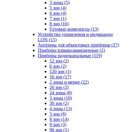
3 зоны
(5)
5 зон
(4)
6 зон
(4)
7 зон
(1)
8 зон
(16)
Готовые комплекты
(13)
Устройства управления и индикации
LON
(15)
Антенны для объектовых приборов
(27)
Приборы взрывозащищенные
(2)
Приборы радиоканальные
(119)
12 зон
(2)
6 зон
(2)
120 зон
(1)
16 зон
(17)
2 зоны и менее
(22)
20 зон
(2)
24 зоны
(8)
3 зоны
(10)
30 зон
(2)
4 зоны
(13)
5 зон
(6)
8 зон
(14)
9 зон
(3)
96 зон
(1)