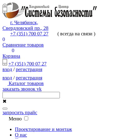
г. Челябинск,
Свердловский пр., 28
+7 (351) 700 07 27
( всегда на связи )
0
Сравнение товаров
0
Корзина
+7 (351) 700 07 27
вход
/
регистрация
вход
/
регистрация
Каталог товаров
заказать звонок
vk
✖
запросить прайс
Меню
Проектирование и монтаж
О нас