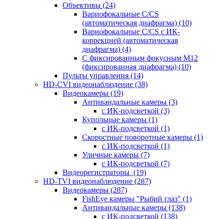
Объективы
(24)
Вариофокальные C/CS
(автоматическая диафрагма)
(10)
Вариофокальные C/CS с ИК-
коррекцией (автоматическая
диафрагма)
(4)
С фиксированным фокусным М12
(фиксированная диафрагма)
(10)
Пульты управления
(14)
HD-CVI видеонаблюдение
(38)
Видеокамеры
(19)
Антивандальные камеры
(3)
с ИК-подсветкой
(3)
Купольные камеры
(1)
с ИК-подсветкой
(1)
Скоростные поворотные камеры
(1)
с ИК-подсветкой
(1)
Уличные камеры
(7)
с ИК-подсветкой
(7)
Видеорегистраторы
(19)
HD-TVI видеонаблюдение
(287)
Видеокамеры
(287)
FishEye камеры "Рыбий глаз"
(1)
Антивандальные камеры
(138)
с ИК-подсветкой
(138)