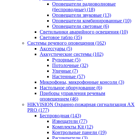
Оповещатели радиоволновые
(беспроводные)
(18)
Оповещатели звуковые
(13)
Оповещатели комбинированные
(10)
Оповещатели световые
(6)
Светильники аварийного освещения
(10)
Световое табло
(35)
Системы речевого оповещения
(162)
Аксессуары
(5)
Аккустические системы
(102)
Рупорные
(5)
Потолочные
(32)
Уличные
(7)
Настенные
(57)
Микрофоны, микрофонные консоли
(3)
Настольное оборудование
(6)
Приборы управления речевым
оповещением
(46)
HIKVISION Охранно-пожарная сигнализация AX
PRO
(177)
Беспроводная
(143)
Извещатели
(77)
Комплекты Kit
(12)
Контрольные панели
(19)
Расширители
(3)