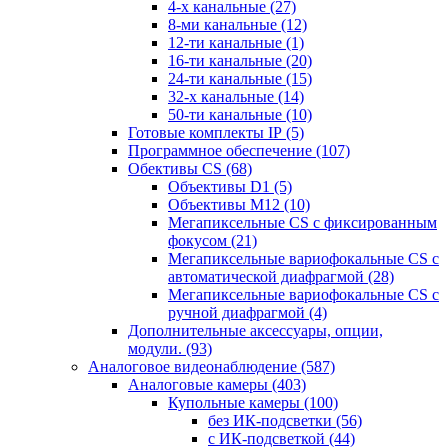
4-х канальные
(27)
8-ми канальные
(12)
12-ти канальные
(1)
16-ти канальные
(20)
24-ти канальные
(15)
32-х канальные
(14)
50-ти канальные
(10)
Готовые комплекты IP
(5)
Программное обеспечение
(107)
Обективы CS
(68)
Объективы D1
(5)
Объективы M12
(10)
Мегапиксельные CS c фиксированным
фокусом
(21)
Мегапиксельные вариофокальные CS c
автоматической диафрагмой
(28)
Мегапиксельные вариофокальные CS c
ручной диафрагмой
(4)
Дополнительные аксессуары, опции,
модули.
(93)
Аналоговое видеонаблюдение
(587)
Аналоговые камеры
(403)
Купольные камеры
(100)
без ИК-подсветки
(56)
с ИК-подсветкой
(44)