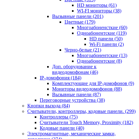
HD мониторы
(61)
WI-FI мониторы
(38)
Вызывные панели
(201)
Цветные
(179)
Многоабоненсткие
(60)
Одноабонентские
(119)
HD панели
(50)
Wi-Fi панели
(2)
Черно-белые
(21)
Многоабонентские
(13)
Одноабонентские
(8)
Доп. оборудование к
видеодомофонам
(46)
IP-домофония
(184)
Комплектующие для IP-домофонов
(9)
Мониторы видеодомофонов
(88)
Вызывные панели
(87)
Переговорные устройства
(38)
Кнопки выхода
(84)
Считыватели, контроллеры, кодовые панели.
(299)
Контроллеры
(75)
Считыватели Touch Memory, Proximity
(182)
Кодовые панели
(40)
Электромагнитные, механические замки,