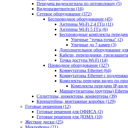
Передача видеосигнала по оптоволокну
(5)
Видеоразветвители
(16)
Сетевое оборудование
(372)
Беспроводное оборудование
(45)
Антенны Wi-Fi 2,4 ГГц
(11)
Антенны Wi-Fi 5 ГГц
(6)
Беспроводные комплекты передачи
Уличные "точка-точка"
(2)
Уличные до 7 камер
(3)
Дополнительное оборудование дл
Кабели, переходники, грозозащита
Точка доступа Wi-Fi
(14)
Проводное оборудование
(327)
Коммутаторы Ethernet
(64)
Коммутаторы Ethernet с поддержко
Комплекты передачи видео по пр
Комплекты передачи IP-вид
Маршрутизаторы (роутеры) Ethern
Сплиттеры, инжекторы, конвертеры
(39)
Кронштейны, монтажные коробки
(129)
Готовые решениия
(12)
Готовые решения для ОФИСА
(2)
Готовые решения для ДОМА
(10)
Жесткие диски
(25)
Микрофоны
(21)