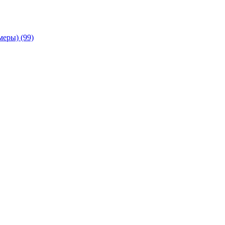
амеры)
(99)