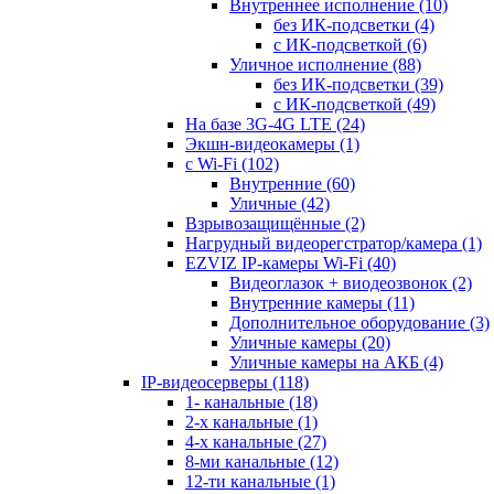
Внутреннее исполнение
(10)
без ИК-подсветки
(4)
с ИК-подсветкой
(6)
Уличное исполнение
(88)
без ИК-подсветки
(39)
с ИК-подсветкой
(49)
На базе 3G-4G LTE
(24)
Экшн-видеокамеры
(1)
с Wi-Fi
(102)
Внутренние
(60)
Уличные
(42)
Взрывозащищённые
(2)
Нагрудный видеорегстратор/камера
(1)
EZVIZ IP-камеры Wi-Fi
(40)
Видеоглазок + виодеозвонок
(2)
Внутренние камеры
(11)
Дополнительное оборудование
(3)
Уличные камеры
(20)
Уличные камеры на АКБ
(4)
IP-видеосерверы
(118)
1- канальные
(18)
2-х канальные
(1)
4-х канальные
(27)
8-ми канальные
(12)
12-ти канальные
(1)