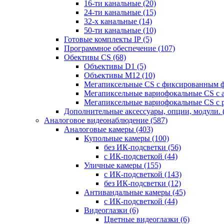
16-ти канальные
(20)
24-ти канальные
(15)
32-х канальные
(14)
50-ти канальные
(10)
Готовые комплекты IP
(5)
Программное обеспечение
(107)
Обективы CS
(68)
Объективы D1
(5)
Объективы M12
(10)
Мегапиксельные CS c фиксированным 
Мегапиксельные вариофокальные CS c 
Мегапиксельные вариофокальные CS c 
Дополнительные аксессуары, опции, модули.
Аналоговое видеонаблюдение
(587)
Аналоговые камеры
(403)
Купольные камеры
(100)
без ИК-подсветки
(56)
с ИК-подсветкой
(44)
Уличные камеры
(155)
с ИК-подсветкой
(143)
без ИК-подсветки
(12)
Антивандальные камеры
(45)
с ИК-подсветкой
(44)
Видеоглазки
(6)
Цветные видеоглазки
(6)