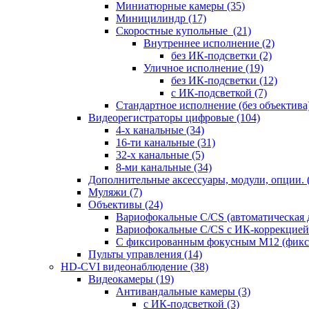
Миниатюрные камеры
(35)
Миницилиндр
(17)
Скоростные купольные
(21)
Внутреннее исполнение
(2)
без ИК-подсветки
(2)
Уличное исполнение
(19)
без ИК-подсветки
(12)
с ИК-подсветкой
(7)
Стандартное исполнение (без объектива
Видеорегистраторы цифровые
(104)
4-х канальные
(34)
16-ти канальные
(31)
32-х канальные
(5)
8-ми канальные
(34)
Дополнительные аксессуары, модули, опции.
Муляжи
(7)
Объективы
(24)
Вариофокальные C/CS (автоматическая
Вариофокальные C/CS с ИК-коррекцией 
С фиксированным фокусным М12 (фикс
Пульты управления
(14)
HD-CVI видеонаблюдение
(38)
Видеокамеры
(19)
Антивандальные камеры
(3)
с ИК-подсветкой
(3)