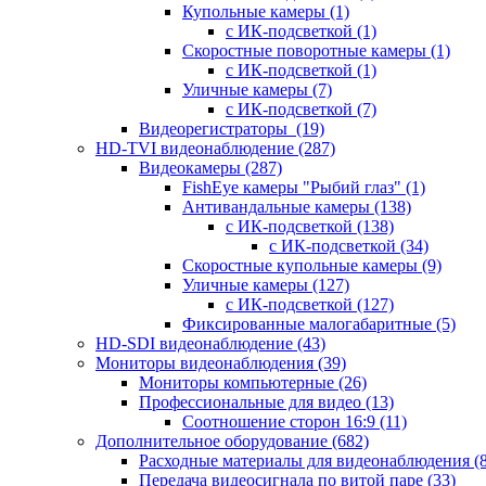
Купольные камеры
(1)
с ИК-подсветкой
(1)
Скоростные поворотные камеры
(1)
с ИК-подсветкой
(1)
Уличные камеры
(7)
с ИК-подсветкой
(7)
Видеорегистраторы
(19)
HD-TVI видеонаблюдение
(287)
Видеокамеры
(287)
FishEye камеры "Рыбий глаз"
(1)
Антивандальные камеры
(138)
с ИК-подсветкой
(138)
с ИК-подсветкой
(34)
Скоростные купольные камеры
(9)
Уличные камеры
(127)
с ИК-подсветкой
(127)
Фиксированные малогабаритные
(5)
HD-SDI видеонаблюдение
(43)
Мониторы видеонаблюдения
(39)
Мониторы компьютерные
(26)
Профессиональные для видео
(13)
Соотношение сторон 16:9
(11)
Дополнительное оборудование
(682)
Расходные материалы для видеонаблюдения
(
Передача видеосигнала по витой паре
(33)