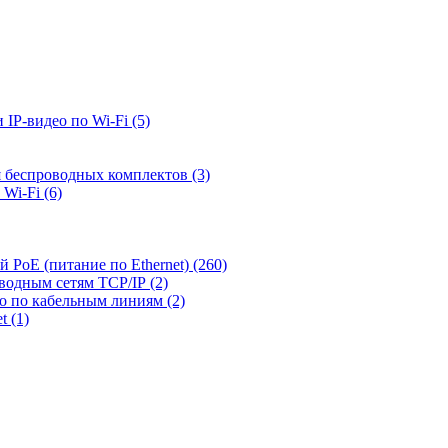
 IP-видео по Wi-Fi
(5)
я беспроводных комплектов
(3)
 Wi-Fi
(6)
й PoE (питание по Ethernet)
(260)
оводным сетям TCP/IP
(2)
ео по кабельным линиям
(2)
et
(1)