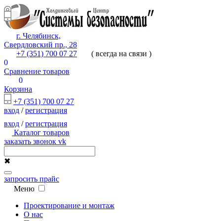
г. Челябинск,
Свердловский пр., 28
+7 (351) 700 07 27
( всегда на связи )
0
Сравнение товаров
0
Корзина
+7 (351) 700 07 27
вход
/
регистрация
вход
/
регистрация
Каталог товаров
заказать звонок
vk
✖
запросить прайс
Меню
Проектирование и монтаж
О нас