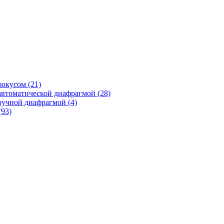
фокусом
(21)
автоматической диафрагмой
(28)
ручной диафрагмой
(4)
(93)