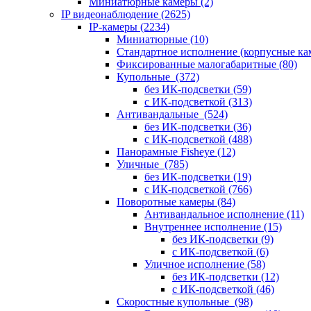
Миниатюрные камеры
(2)
IP видеонаблюдение
(2625)
IP-камеры
(2234)
Миниатюрные
(10)
Стандартное исполнение (корпусные к
Фиксированные малогабаритные
(80)
Купольные
(372)
без ИК-подсветки
(59)
с ИК-подсветкой
(313)
Антивандальные
(524)
без ИК-подсветки
(36)
с ИК-подсветкой
(488)
Панорамные Fisheye
(12)
Уличные
(785)
без ИК-подсветки
(19)
с ИК-подсветкой
(766)
Поворотные камеры
(84)
Антивандальное исполнение
(11)
Внутреннее исполнение
(15)
без ИК-подсветки
(9)
с ИК-подсветкой
(6)
Уличное исполнение
(58)
без ИК-подсветки
(12)
с ИК-подсветкой
(46)
Скоростные купольные
(98)