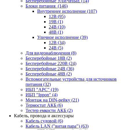
Бесперебойные УЛИЧНЫЕ
(14)
Блоки питания
(146)
Внутреннее исполнение
(107)
12В
(95)
19В
(1)
24В
(10)
48В
(1)
Уличное исполнение
(39)
12В
(34)
24В
(5)
Для видеонаблюдения
(8)
Бесперебойные 18В
(2)
Бесперебойные 220В
(24)
Бесперебойные 24В
(36)
Бесперебойные 48В
(2)
Вспомогательные устройства для источников
питания
(32)
ИБП "APC"
(19)
ИБП "Ippon"
(4)
Монтаж на DIN-рейку
(21)
Термостат АКБ
(6)
Тестер емкости АКБ
(2)
Кабель, провода и аксессуары
Кабель судовой
(6)
Кабель LAN ("витая пара")
(63)