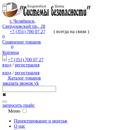
г. Челябинск,
Свердловский пр., 28
+7 (351) 700 07 27
( всегда на связи )
0
Сравнение товаров
0
Корзина
+7 (351) 700 07 27
вход
/
регистрация
вход
/
регистрация
Каталог товаров
заказать звонок
vk
✖
запросить прайс
Меню
Проектирование и монтаж
О нас