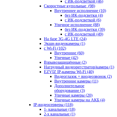
с ИК-подсветкой
(46)
Скоростные купольные
(98)
Внутреннее исполнение
(10)
без ИК-подсветки
(4)
с ИК-подсветкой
(6)
Уличное исполнение
(88)
без ИК-подсветки
(39)
с ИК-подсветкой
(49)
На базе 3G-4G LTE
(24)
Экшн-видеокамеры
(1)
с Wi-Fi
(102)
Внутренние
(60)
Уличные
(42)
Взрывозащищённые
(2)
Нагрудный видеорегстратор/камера
(1)
EZVIZ IP-камеры Wi-Fi
(40)
Видеоглазок + виодеозвонок
(2)
Внутренние камеры
(11)
Дополнительное
оборудование
(3)
Уличные камеры
(20)
Уличные камеры на АКБ
(4)
IP-видеосерверы
(118)
1- канальные
(18)
2-х канальные
(1)