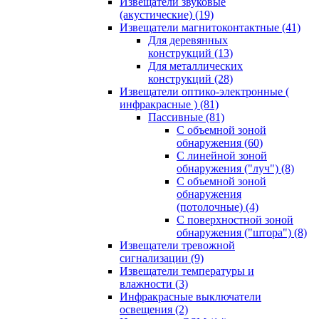
Извещатели звуковые
(акустические)
(19)
Извещатели магнитоконтактные
(41)
Для деревянных
конструкций
(13)
Для металлических
конструкций
(28)
Извещатели оптико-электронные (
инфракрасные )
(81)
Пассивные
(81)
С объемной зоной
обнаружения
(60)
С линейной зоной
обнаружения ("луч")
(8)
С объемной зоной
обнаружения
(потолочные)
(4)
С поверхностной зоной
обнаружения ("штора")
(8)
Извещатели тревожной
сигнализации
(9)
Извещатели температуры и
влажности
(3)
Инфракрасные выключатели
освещения
(2)