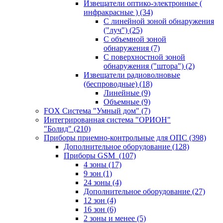
Извещатели оптико-электронные (
инфракрасные )
(34)
С линейной зоной обнаружения
("луч")
(25)
С объемной зоной
обнаружения
(7)
С поверхностной зоной
обнаружения ("штора")
(2)
Извещатели радиоволновые
(беспроводные)
(18)
Линейные
(9)
Объемные
(9)
FOX Система "Умный дом"
(7)
Интегрированная система "ОРИОН"
"Болид"
(210)
Приборы приемно-контрольные для ОПС
(398)
Дополнительное оборудование
(128)
Приборы GSM
(107)
4 зоны
(17)
9 зон
(1)
24 зоны
(4)
Дополнительное оборудование
(27)
12 зон
(4)
16 зон
(6)
2 зоны и менее
(5)