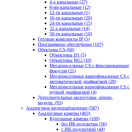
4-х канальные
(27)
8-ми канальные
(12)
12-ти канальные
(1)
16-ти канальные
(20)
24-ти канальные
(15)
32-х канальные
(14)
50-ти канальные
(10)
Готовые комплекты IP
(5)
Программное обеспечение
(107)
Обективы CS
(68)
Объективы D1
(5)
Объективы M12
(10)
Мегапиксельные CS c фиксированным
фокусом
(21)
Мегапиксельные вариофокальные CS c
автоматической диафрагмой
(28)
Мегапиксельные вариофокальные CS c
ручной диафрагмой
(4)
Дополнительные аксессуары, опции,
модули.
(93)
Аналоговое видеонаблюдение
(587)
Аналоговые камеры
(403)
Купольные камеры
(100)
без ИК-подсветки
(56)
с ИК-подсветкой
(44)