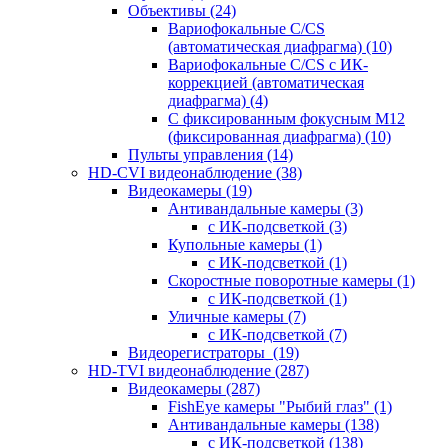
Объективы
(24)
Вариофокальные C/CS
(автоматическая диафрагма)
(10)
Вариофокальные C/CS с ИК-
коррекцией (автоматическая
диафрагма)
(4)
С фиксированным фокусным М12
(фиксированная диафрагма)
(10)
Пульты управления
(14)
HD-CVI видеонаблюдение
(38)
Видеокамеры
(19)
Антивандальные камеры
(3)
с ИК-подсветкой
(3)
Купольные камеры
(1)
с ИК-подсветкой
(1)
Скоростные поворотные камеры
(1)
с ИК-подсветкой
(1)
Уличные камеры
(7)
с ИК-подсветкой
(7)
Видеорегистраторы
(19)
HD-TVI видеонаблюдение
(287)
Видеокамеры
(287)
FishEye камеры "Рыбий глаз"
(1)
Антивандальные камеры
(138)
с ИК-подсветкой
(138)