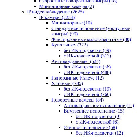
Скоростные поворотные камеры
(18)
Миниатюрные камеры
(2)
IP видеонаблюдение
(2625)
IP-камеры
(2234)
Миниатюрные
(10)
Стандартное исполнение (корпусные
камеры)
(99)
Фиксированные малогабаритные
(80)
Купольные
(372)
без ИК-подсветки
(59)
с ИК-подсветкой
(313)
Антивандальные
(524)
без ИК-подсветки
(36)
с ИК-подсветкой
(488)
Панорамные Fisheye
(12)
Уличные
(785)
без ИК-подсветки
(19)
с ИК-подсветкой
(766)
Поворотные камеры
(84)
Антивандальное исполнение
(11)
Внутреннее исполнение
(15)
без ИК-подсветки
(9)
с ИК-подсветкой
(6)
Уличное исполнение
(58)
без ИК-подсветки
(12)