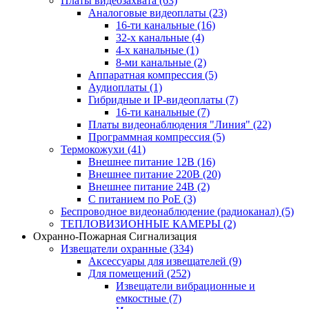
Платы видеозахвата
(63)
Аналоговые видеоплаты
(23)
16-ти канальные
(16)
32-х канальные
(4)
4-х канальные
(1)
8-ми канальные
(2)
Аппаратная компрессия
(5)
Аудиоплаты
(1)
Гибридные и IP-видеоплаты
(7)
16-ти канальные
(7)
Платы видеонаблюдения "Линия"
(22)
Программная компрессия
(5)
Термокожухи
(41)
Внешнее питание 12В
(16)
Внешнее питание 220В
(20)
Внешнее питание 24В
(2)
С питанием по PoE
(3)
Беспроводное видеонаблюдение (радиоканал)
(5)
ТЕПЛОВИЗИОННЫЕ КАМЕРЫ
(2)
Охранно-Пожарная Сигнализация
Извещатели охранные
(334)
Аксессуары для извещателей
(9)
Для помещений
(252)
Извещатели вибрационные и
емкостные
(7)