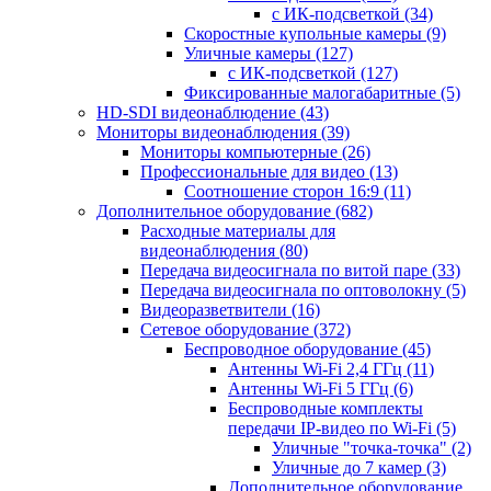
с ИК-подсветкой
(34)
Скоростные купольные камеры
(9)
Уличные камеры
(127)
с ИК-подсветкой
(127)
Фиксированные малогабаритные
(5)
HD-SDI видеонаблюдение
(43)
Мониторы видеонаблюдения
(39)
Мониторы компьютерные
(26)
Профессиональные для видео
(13)
Соотношение сторон 16:9
(11)
Дополнительное оборудование
(682)
Расходные материалы для
видеонаблюдения
(80)
Передача видеосигнала по витой паре
(33)
Передача видеосигнала по оптоволокну
(5)
Видеоразветвители
(16)
Сетевое оборудование
(372)
Беспроводное оборудование
(45)
Антенны Wi-Fi 2,4 ГГц
(11)
Антенны Wi-Fi 5 ГГц
(6)
Беспроводные комплекты
передачи IP-видео по Wi-Fi
(5)
Уличные "точка-точка"
(2)
Уличные до 7 камер
(3)
Дополнительное оборудование