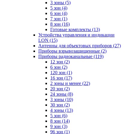
3 зоны
(5)
5 зон
(4)
6 зон
(4)
7 зон
(1)
8 зон
(16)
Готовые комплекты
(13)
Устройства управления и индикации
LON
(15)
Антенны для объектовых приборов
(27)
Приборы взрывозащищенные
(2)
Приборы радиоканальные
(119)
12 зон
(2)
6 зон
(2)
120 зон
(1)
16 зон
(17)
2 зоны и менее
(22)
20 зон
(2)
24 зоны
(8)
3 зоны
(10)
30 зон
(2)
4 зоны
(13)
5 зон
(6)
8 зон
(14)
9 зон
(3)
96 зон
(1)