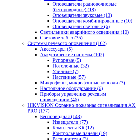
Оповещатели радиоволновые
(беспроводные)
(18)
Оповещатели звуковые
(13)
Оповещатели комбинированные
(10)
Оповещатели световые
(6)
Светильники аварийного освещения
(10)
Световое табло
(35)
Системы речевого оповещения
(162)
Аксессуары
(5)
Аккустические системы
(102)
Рупорные
(5)
Потолочные
(32)
Уличные
(7)
Настенные
(57)
Микрофоны, микрофонные консоли
(3)
Настольное оборудование
(6)
Приборы управления речевым
оповещением
(46)
HIKVISION Охранно-пожарная сигнализация AX
PRO
(177)
Беспроводная
(143)
Извещатели
(77)
Комплекты Kit
(12)
Контрольные панели
(19)
Расширители
(3)