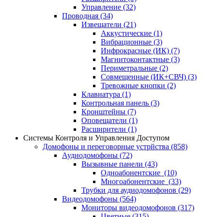
Управление
(32)
Проводная
(34)
Извещатели
(21)
Аккустические
(1)
Вибрационные
(3)
Инфрокрасные (ИК)
(7)
Магнитоконтактные
(3)
Периметральные
(2)
Совмещенные (ИК+СВЧ)
(3)
Тревожные кнопки
(2)
Клавиатура
(1)
Контрольная панель
(3)
Кронштейны
(7)
Оповещатели
(1)
Расширители
(1)
Системы Контроля и Управления Доступом
Домофоны и переговорные устрйства
(858)
Аудиодомофоны
(72)
Вызывные панели
(43)
Одноабонентские
(10)
Многоабонентские
(33)
Трубки для аудиодомофонов
(29)
Видеодомофоны
(564)
Мониторы видеодомофонов
(317)
Цветные
(315)