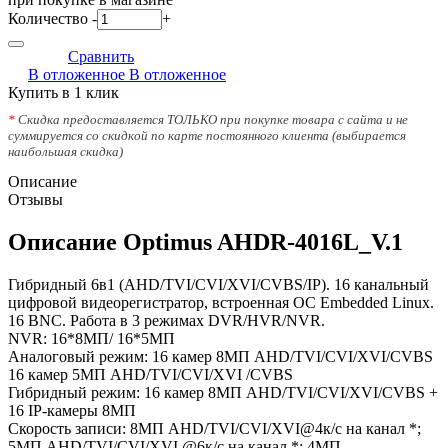
Количество
-
+
Сравнить
В отложенное
В отложенное
Купить в 1 клик
*
Скидка предоставляется ТОЛЬКО при покупке товара с сайта и не
суммируется со скидкой по карте постоянного клиента (выбирается
наибольшая скидка)
Описание
Отзывы
Описание Optimus AHDR-4016L_V.1
Гибридный 6в1 (AHD/TVI/CVI/XVI/CVBS/IP). 16 канальный
цифровой видеорегистратор, встроенная ОС Embedded Linux.
16 BNC. Работа в 3 режимах DVR/HVR/NVR.
NVR: 16*8МП/ 16*5МП
Аналоговый режим: 16 камер 8МП AHD/TVI/CVI/XVI/CVBS
16 камер 5MП AHD/TVI/CVI/XVI /CVBS
Гибридный режим: 16 камер 8MП AHD/TVI/CVI/XVI/CVBS +
16 IP-камеры 8MП
Скорость записи: 8МП AHD/TVI/CVI/XVI@4к/с на канал *;
5MП AHD/TVI/CVI/XVI @6к/с на канал *; 4MП