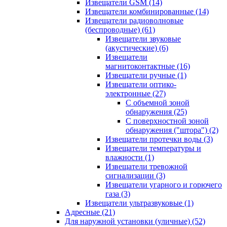
Извещатели GSM
(14)
Извещатели комбинированные
(14)
Извещатели радиоволновые
(беспроводные)
(61)
Извещатели звуковые
(акустические)
(6)
Извещатели
магнитоконтактные
(16)
Извещатели ручные
(1)
Извещатели оптико-
электронные
(27)
С объемной зоной
обнаружения
(25)
С поверхностной зоной
обнаружения ("штора")
(2)
Извещатели протечки воды
(3)
Извещатели температуры и
влажности
(1)
Извещатели тревожной
сигнализации
(3)
Извещатели угарного и горючего
газа
(3)
Извещатели ультразвуковые
(1)
Адресные
(21)
Для наружной установки (уличные)
(52)