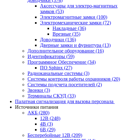
доводчики
(374)
Аксессуары для электро-магнитных
замков
(53)
Электромагнитные замки
(100)
Электромеханические замки
(72)
Накладные
(36)
Врезные
(35)
Доводчики
(136)
Дверные замки и фурнитура
(13)
Дополнительное оборудование
(16)
Идентификаторы
(59)
Программное Обеспечение
(34)
ПО Sphinx
(27)
Радиоканальные системы
(3)
Системы контроля работы охранников
(20)
Системы подсчета посетителей
(2)
Звонки
(3)
Терминалы СКУД
(33)
Палатная сигнализация для вызова персонала
Источники питания
АКБ
(280)
12В
(248)
4В
(3)
6В
(29)
Бесперебойные 12В
(209)