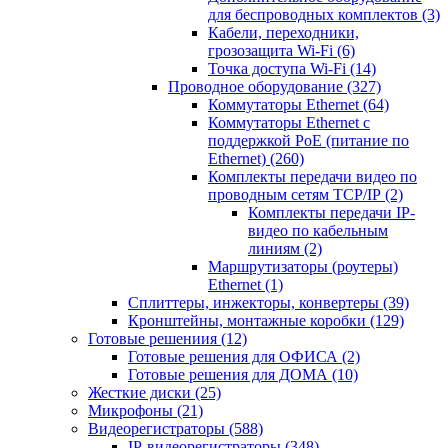
для беспроводных комплектов
(3)
Кабели, переходники,
грозозащита Wi-Fi
(6)
Точка доступа Wi-Fi
(14)
Проводное оборудование
(327)
Коммутаторы Ethernet
(64)
Коммутаторы Ethernet с
поддержкой PoE (питание по
Ethernet)
(260)
Комплекты передачи видео по
проводным сетям TCP/IP
(2)
Комплекты передачи IP-
видео по кабельным
линиям
(2)
Маршрутизаторы (роутеры)
Ethernet
(1)
Сплиттеры, инжекторы, конвертеры
(39)
Кронштейны, монтажные коробки
(129)
Готовые решениия
(12)
Готовые решения для ОФИСА
(2)
Готовые решения для ДОМА
(10)
Жесткие диски
(25)
Микрофоны
(21)
Видеорегистраторы
(588)
IP-видеорегистраторы
(348)