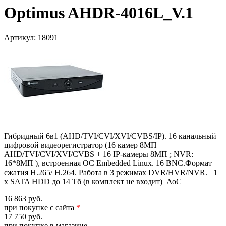
Optimus AHDR-4016L_V.1
Артикул:
18091
Гибридный 6в1 (AHD/TVI/CVI/XVI/CVBS/IP). 16 канальный
цифровой видеорегистратор (16 камер 8MП
AHD/TVI/CVI/XVI/CVBS + 16 IP-камеры 8MП ; NVR:
16*8МП ), встроенная ОС Embedded Linux. 16 BNC.Формат
сжатия H.265/ H.264. Работа в 3 режимах DVR/HVR/NVR. 1
х SATA HDD до 14 Тб (в комплект не входит) АоС
16 863 руб.
при покупке с сайта
*
17 750 руб.
при покупке в магазине