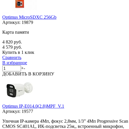
Optimus MicroSDXC 256Gb
Артикул:
19879
Карта памяти
4 820 руб.
4 579 руб.
Купить в 1 клик
Сравнить
В избранное
+
-
ДОБАВИТЬ
В КОРЗИНУ
Optimus IP-E014.0(2.8)MPF_V.1
Артикул:
19577
Уличная IP-камера 4Мп, фокус 2,8мм, 1/3” 4Мп Progressive Scan
CMOS SC401AI,, ИК-подсветка 25м,, встроенный микрофон,