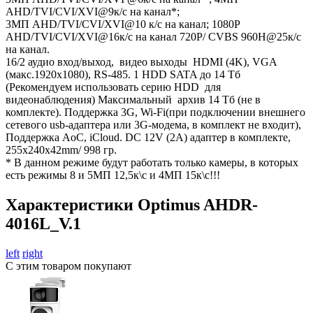
AHD/TVI/CVI/XVI@9к/с на канал*;
3МП AHD/TVI/CVI/XVI@10 к/с на канал; 1080P
AHD/TVI/CVI/XVI@16к/с на канал 720P/ CVBS 960Н@25к/с
на канал.
16/2 аудио вход/выход, видео выходы HDMI (4K), VGA
(макс.1920х1080), RS-485. 1 HDD SATA до 14 Тб
(Рекомендуем использовать серию HDD для
видеонаблюдения) Максимальный архив 14 Tб (не в
комплекте). Поддержка 3G, Wi-Fi(при подключении внешнего
сетевого usb-адаптера или 3G-модема, в комплект не входит),
Поддержка AoC, iCloud. DC 12V (2A) адаптер в комплекте,
255х240х42mm/ 998 гр.
* В данном режиме будут работать только камеры, в которых
есть режимы 8 и 5МП 12,5к\с и 4МП 15к\с!!!
Характеристики Optimus AHDR-
4016L_V.1
left
right
С этим товаром покупают