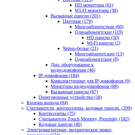
HD мониторы
(61)
WI-FI мониторы
(38)
Вызывные панели
(201)
Цветные
(179)
Многоабоненсткие
(60)
Одноабонентские
(119)
HD панели
(50)
Wi-Fi панели
(2)
Черно-белые
(21)
Многоабонентские
(13)
Одноабонентские
(8)
Доп. оборудование к
видеодомофонам
(46)
IP-домофония
(184)
Комплектующие для IP-домофонов
(9)
Мониторы видеодомофонов
(88)
Вызывные панели
(87)
Переговорные устройства
(38)
Кнопки выхода
(84)
Считыватели, контроллеры, кодовые панели.
(299)
Контроллеры
(75)
Считыватели Touch Memory, Proximity
(182)
Кодовые панели
(40)
Электромагнитные, механические замки,