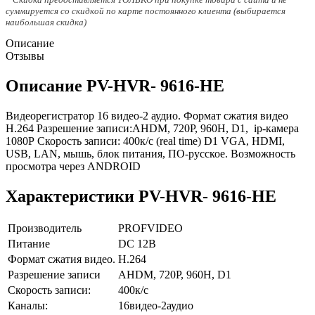
суммируется со скидкой по карте постоянного клиента (выбирается
наибольшая скидка)
Описание
Отзывы
Описание PV-HVR- 9616-HE
Видеорегистратор 16 видео-2 аудио. Формат сжатия видео
Н.264 Разрешение записи:AHDM, 720Р, 960Н, D1, ip-камера
1080Р Скорость записи: 400к/с (real time) D1 VGA, HDMI,
USB, LAN, мышь, блок питания, ПО-русское. Возможность
просмотра через ANDROID
Характеристики PV-HVR- 9616-HE
Производитель
PROFVIDEO
Питание
DC 12В
Формат сжатия видео.
Н.264
Разрешение записи
AHDM, 720Р, 960Н, D1
Скорость записи:
400к/с
Каналы:
16видео-2аудио