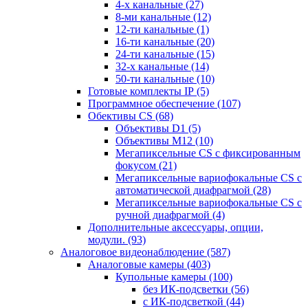
4-х канальные
(27)
8-ми канальные
(12)
12-ти канальные
(1)
16-ти канальные
(20)
24-ти канальные
(15)
32-х канальные
(14)
50-ти канальные
(10)
Готовые комплекты IP
(5)
Программное обеспечение
(107)
Обективы CS
(68)
Объективы D1
(5)
Объективы M12
(10)
Мегапиксельные CS c фиксированным
фокусом
(21)
Мегапиксельные вариофокальные CS c
автоматической диафрагмой
(28)
Мегапиксельные вариофокальные CS c
ручной диафрагмой
(4)
Дополнительные аксессуары, опции,
модули.
(93)
Аналоговое видеонаблюдение
(587)
Аналоговые камеры
(403)
Купольные камеры
(100)
без ИК-подсветки
(56)
с ИК-подсветкой
(44)