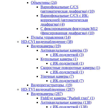
Объективы
(24)
Вариофокальные C/CS
(автоматическая диафрагма)
(10)
Вариофокальные C/CS с ИК-
коррекцией (автоматическая
диафрагма)
(4)
С фиксированным фокусным М12
(фиксированная диафрагма)
(10)
Пульты управления
(14)
HD-CVI видеонаблюдение
(38)
Видеокамеры
(19)
Антивандальные камеры
(3)
с ИК-подсветкой
(3)
Купольные камеры
(1)
с ИК-подсветкой
(1)
Скоростные поворотные камеры
(1)
с ИК-подсветкой
(1)
Уличные камеры
(7)
с ИК-подсветкой
(7)
Видеорегистраторы
(19)
HD-TVI видеонаблюдение
(287)
Видеокамеры
(287)
FishEye камеры "Рыбий глаз"
(1)
Антивандальные камеры
(138)
с ИК-подсветкой
(138)