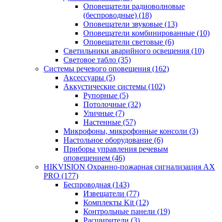
Оповещатели радиоволновые
(беспроводные)
(18)
Оповещатели звуковые
(13)
Оповещатели комбинированные
(10)
Оповещатели световые
(6)
Светильники аварийного освещения
(10)
Световое табло
(35)
Системы речевого оповещения
(162)
Аксессуары
(5)
Аккустические системы
(102)
Рупорные
(5)
Потолочные
(32)
Уличные
(7)
Настенные
(57)
Микрофоны, микрофонные консоли
(3)
Настольное оборудование
(6)
Приборы управления речевым
оповещением
(46)
HIKVISION Охранно-пожарная сигнализация AX
PRO
(177)
Беспроводная
(143)
Извещатели
(77)
Комплекты Kit
(12)
Контрольные панели
(19)
Расширители
(3)