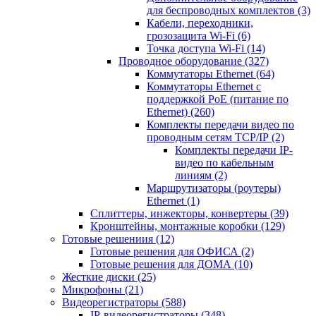
для беспроводных комплектов
(3)
Кабели, переходники,
грозозащита Wi-Fi
(6)
Точка доступа Wi-Fi
(14)
Проводное оборудование
(327)
Коммутаторы Ethernet
(64)
Коммутаторы Ethernet с
поддержкой PoE (питание по
Ethernet)
(260)
Комплекты передачи видео по
проводным сетям TCP/IP
(2)
Комплекты передачи IP-
видео по кабельным
линиям
(2)
Маршрутизаторы (роутеры)
Ethernet
(1)
Сплиттеры, инжекторы, конвертеры
(39)
Кронштейны, монтажные коробки
(129)
Готовые решениия
(12)
Готовые решения для ОФИСА
(2)
Готовые решения для ДОМА
(10)
Жесткие диски
(25)
Микрофоны
(21)
Видеорегистраторы
(588)
IP-видеорегистраторы
(348)