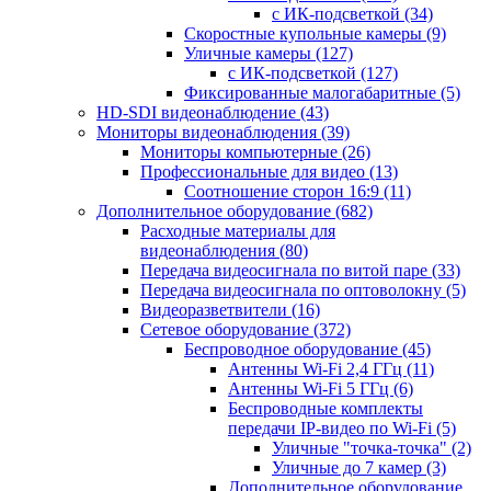
с ИК-подсветкой
(34)
Скоростные купольные камеры
(9)
Уличные камеры
(127)
с ИК-подсветкой
(127)
Фиксированные малогабаритные
(5)
HD-SDI видеонаблюдение
(43)
Мониторы видеонаблюдения
(39)
Мониторы компьютерные
(26)
Профессиональные для видео
(13)
Соотношение сторон 16:9
(11)
Дополнительное оборудование
(682)
Расходные материалы для
видеонаблюдения
(80)
Передача видеосигнала по витой паре
(33)
Передача видеосигнала по оптоволокну
(5)
Видеоразветвители
(16)
Сетевое оборудование
(372)
Беспроводное оборудование
(45)
Антенны Wi-Fi 2,4 ГГц
(11)
Антенны Wi-Fi 5 ГГц
(6)
Беспроводные комплекты
передачи IP-видео по Wi-Fi
(5)
Уличные "точка-точка"
(2)
Уличные до 7 камер
(3)
Дополнительное оборудование