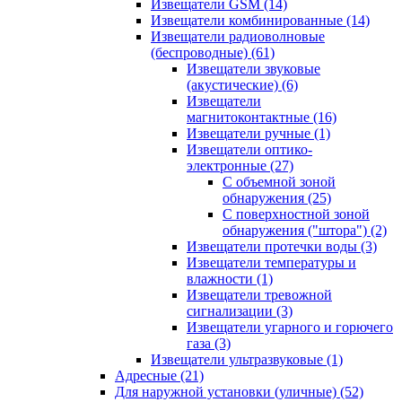
Извещатели GSM
(14)
Извещатели комбинированные
(14)
Извещатели радиоволновые
(беспроводные)
(61)
Извещатели звуковые
(акустические)
(6)
Извещатели
магнитоконтактные
(16)
Извещатели ручные
(1)
Извещатели оптико-
электронные
(27)
С объемной зоной
обнаружения
(25)
С поверхностной зоной
обнаружения ("штора")
(2)
Извещатели протечки воды
(3)
Извещатели температуры и
влажности
(1)
Извещатели тревожной
сигнализации
(3)
Извещатели угарного и горючего
газа
(3)
Извещатели ультразвуковые
(1)
Адресные
(21)
Для наружной установки (уличные)
(52)