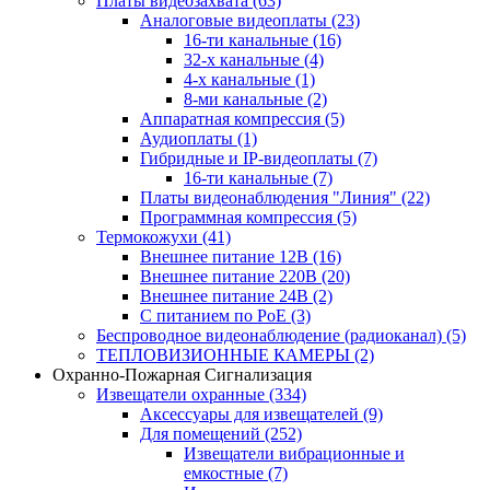
Платы видеозахвата
(63)
Аналоговые видеоплаты
(23)
16-ти канальные
(16)
32-х канальные
(4)
4-х канальные
(1)
8-ми канальные
(2)
Аппаратная компрессия
(5)
Аудиоплаты
(1)
Гибридные и IP-видеоплаты
(7)
16-ти канальные
(7)
Платы видеонаблюдения "Линия"
(22)
Программная компрессия
(5)
Термокожухи
(41)
Внешнее питание 12В
(16)
Внешнее питание 220В
(20)
Внешнее питание 24В
(2)
С питанием по PoE
(3)
Беспроводное видеонаблюдение (радиоканал)
(5)
ТЕПЛОВИЗИОННЫЕ КАМЕРЫ
(2)
Охранно-Пожарная Сигнализация
Извещатели охранные
(334)
Аксессуары для извещателей
(9)
Для помещений
(252)
Извещатели вибрационные и
емкостные
(7)