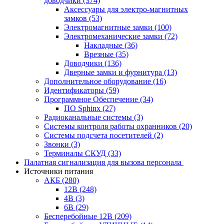
доводчики
(374)
Аксессуары для электро-магнитных
замков
(53)
Электромагнитные замки
(100)
Электромеханические замки
(72)
Накладные
(36)
Врезные
(35)
Доводчики
(136)
Дверные замки и фурнитура
(13)
Дополнительное оборудование
(16)
Идентификаторы
(59)
Программное Обеспечение
(34)
ПО Sphinx
(27)
Радиоканальные системы
(3)
Системы контроля работы охранников
(20)
Системы подсчета посетителей
(2)
Звонки
(3)
Терминалы СКУД
(33)
Палатная сигнализация для вызова персонала
Источники питания
АКБ
(280)
12В
(248)
4В
(3)
6В
(29)
Бесперебойные 12В
(209)