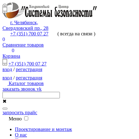
г. Челябинск,
Свердловский пр., 28
+7 (351) 700 07 27
( всегда на связи )
0
Сравнение товаров
0
Корзина
+7 (351) 700 07 27
вход
/
регистрация
вход
/
регистрация
Каталог товаров
заказать звонок
vk
✖
запросить прайс
Меню
Проектирование и монтаж
О нас