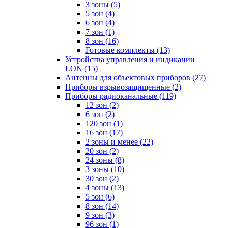
3 зоны
(5)
5 зон
(4)
6 зон
(4)
7 зон
(1)
8 зон
(16)
Готовые комплекты
(13)
Устройства управления и индикации
LON
(15)
Антенны для объектовых приборов
(27)
Приборы взрывозащищенные
(2)
Приборы радиоканальные
(119)
12 зон
(2)
6 зон
(2)
120 зон
(1)
16 зон
(17)
2 зоны и менее
(22)
20 зон
(2)
24 зоны
(8)
3 зоны
(10)
30 зон
(2)
4 зоны
(13)
5 зон
(6)
8 зон
(14)
9 зон
(3)
96 зон
(1)