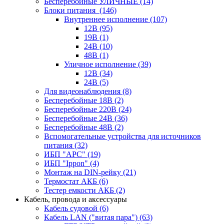
Бесперебойные УЛИЧНЫЕ
(14)
Блоки питания
(146)
Внутреннее исполнение
(107)
12В
(95)
19В
(1)
24В
(10)
48В
(1)
Уличное исполнение
(39)
12В
(34)
24В
(5)
Для видеонаблюдения
(8)
Бесперебойные 18В
(2)
Бесперебойные 220В
(24)
Бесперебойные 24В
(36)
Бесперебойные 48В
(2)
Вспомогательные устройства для источников
питания
(32)
ИБП "APC"
(19)
ИБП "Ippon"
(4)
Монтаж на DIN-рейку
(21)
Термостат АКБ
(6)
Тестер емкости АКБ
(2)
Кабель, провода и аксессуары
Кабель судовой
(6)
Кабель LAN ("витая пара")
(63)