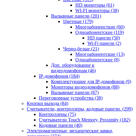
HD мониторы
(61)
WI-FI мониторы
(38)
Вызывные панели
(201)
Цветные
(179)
Многоабоненсткие
(60)
Одноабонентские
(119)
HD панели
(50)
Wi-Fi панели
(2)
Черно-белые
(21)
Многоабонентские
(13)
Одноабонентские
(8)
Доп. оборудование к
видеодомофонам
(46)
IP-домофония
(184)
Комплектующие для IP-домофонов
(9)
Мониторы видеодомофонов
(88)
Вызывные панели
(87)
Переговорные устройства
(38)
Кнопки выхода
(84)
Считыватели, контроллеры, кодовые панели.
(299)
Контроллеры
(75)
Считыватели Touch Memory, Proximity
(182)
Кодовые панели
(40)
Электромагнитные, механические замки,