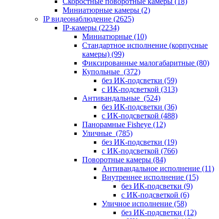
Скоростные поворотные камеры
(18)
Миниатюрные камеры
(2)
IP видеонаблюдение
(2625)
IP-камеры
(2234)
Миниатюрные
(10)
Стандартное исполнение (корпусные
камеры)
(99)
Фиксированные малогабаритные
(80)
Купольные
(372)
без ИК-подсветки
(59)
с ИК-подсветкой
(313)
Антивандальные
(524)
без ИК-подсветки
(36)
с ИК-подсветкой
(488)
Панорамные Fisheye
(12)
Уличные
(785)
без ИК-подсветки
(19)
с ИК-подсветкой
(766)
Поворотные камеры
(84)
Антивандальное исполнение
(11)
Внутреннее исполнение
(15)
без ИК-подсветки
(9)
с ИК-подсветкой
(6)
Уличное исполнение
(58)
без ИК-подсветки
(12)