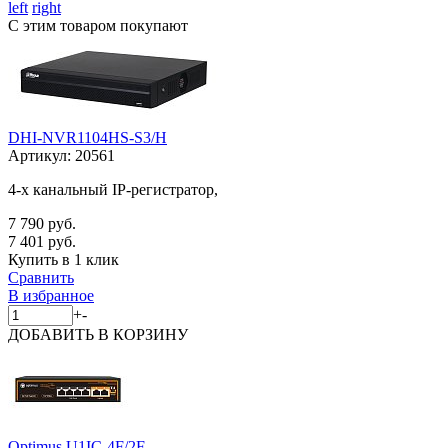
left
right
С этим товаром покупают
DHI-NVR1104HS-S3/H
Артикул:
20561
4-х канальный IP-регистратор,
7 790 руб.
7 401 руб.
Купить в 1 клик
Сравнить
В избранное
+
-
ДОБАВИТЬ
В КОРЗИНУ
Optimus U1IC-4F/2F