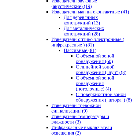
Извещатели звуковые
(акустические)
(19)
Извещатели магнитоконтактные
(41)
Для деревянных
конструкций
(13)
Для металлических
конструкций
(28)
Извещатели оптико-электронные (
инфракрасные )
(81)
Пассивные
(81)
С объемной зоной
обнаружения
(60)
С линейной зоной
обнаружения ("луч")
(8)
С объемной зоной
обнаружения
(потолочные)
(4)
С поверхностной зоной
обнаружения ("штора")
(8)
Извещатели тревожной
сигнализации
(9)
Извещатели температуры и
влажности
(3)
Инфракрасные выключатели
освещения
(2)