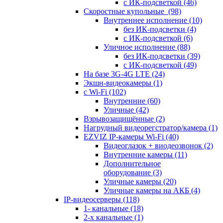
с ИК-подсветкой
(46)
Скоростные купольные
(98)
Внутреннее исполнение
(10)
без ИК-подсветки
(4)
с ИК-подсветкой
(6)
Уличное исполнение
(88)
без ИК-подсветки
(39)
с ИК-подсветкой
(49)
На базе 3G-4G LTE
(24)
Экшн-видеокамеры
(1)
с Wi-Fi
(102)
Внутренние
(60)
Уличные
(42)
Взрывозащищённые
(2)
Нагрудный видеорегстратор/камера
(1)
EZVIZ IP-камеры Wi-Fi
(40)
Видеоглазок + виодеозвонок
(2)
Внутренние камеры
(11)
Дополнительное
оборудование
(3)
Уличные камеры
(20)
Уличные камеры на АКБ
(4)
IP-видеосерверы
(118)
1- канальные
(18)
2-х канальные
(1)