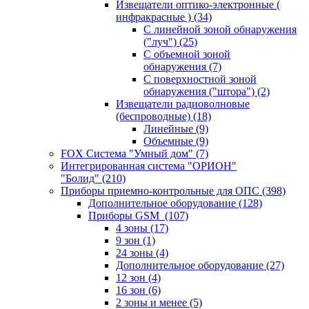
Извещатели оптико-электронные (
инфракрасные )
(34)
С линейной зоной обнаружения
("луч")
(25)
С объемной зоной
обнаружения
(7)
С поверхностной зоной
обнаружения ("штора")
(2)
Извещатели радиоволновые
(беспроводные)
(18)
Линейные
(9)
Объемные
(9)
FOX Система "Умный дом"
(7)
Интегрированная система "ОРИОН"
"Болид"
(210)
Приборы приемно-контрольные для ОПС
(398)
Дополнительное оборудование
(128)
Приборы GSM
(107)
4 зоны
(17)
9 зон
(1)
24 зоны
(4)
Дополнительное оборудование
(27)
12 зон
(4)
16 зон
(6)
2 зоны и менее
(5)