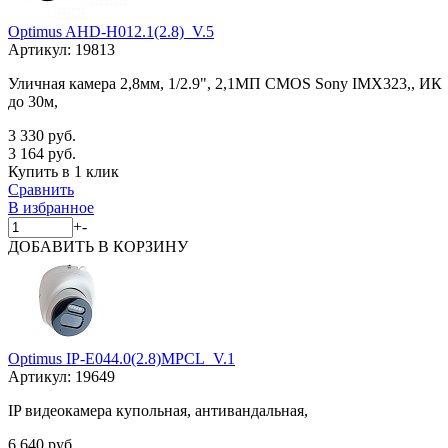
Optimus AHD-H012.1(2.8)_V.5
Артикул:
19813
Уличная камера 2,8мм, 1/2.9", 2,1МП CMOS Sony IMX323,, ИК
до 30м,
3 330 руб.
3 164 руб.
Купить в 1 клик
Сравнить
В избранное
+
-
ДОБАВИТЬ
В КОРЗИНУ
Optimus IP-E044.0(2.8)MPCL_V.1
Артикул:
19649
IP видеокамера купольная, антивандальная,
6 640 руб.