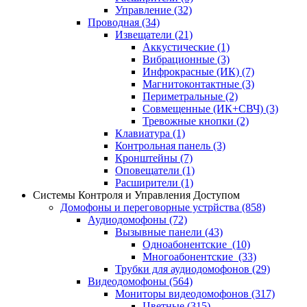
Управление
(32)
Проводная
(34)
Извещатели
(21)
Аккустические
(1)
Вибрационные
(3)
Инфрокрасные (ИК)
(7)
Магнитоконтактные
(3)
Периметральные
(2)
Совмещенные (ИК+СВЧ)
(3)
Тревожные кнопки
(2)
Клавиатура
(1)
Контрольная панель
(3)
Кронштейны
(7)
Оповещатели
(1)
Расширители
(1)
Системы Контроля и Управления Доступом
Домофоны и переговорные устрйства
(858)
Аудиодомофоны
(72)
Вызывные панели
(43)
Одноабонентские
(10)
Многоабонентские
(33)
Трубки для аудиодомофонов
(29)
Видеодомофоны
(564)
Мониторы видеодомофонов
(317)
Цветные
(315)