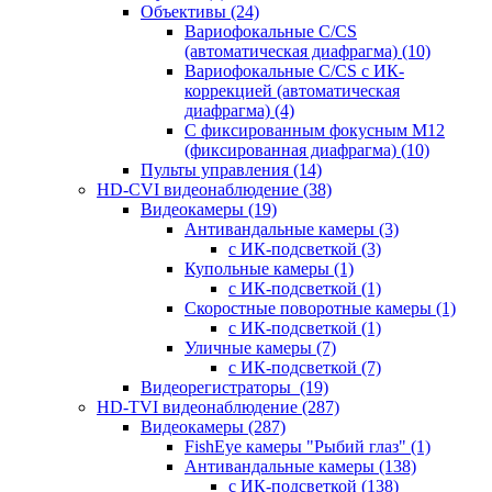
Объективы
(24)
Вариофокальные C/CS
(автоматическая диафрагма)
(10)
Вариофокальные C/CS с ИК-
коррекцией (автоматическая
диафрагма)
(4)
С фиксированным фокусным М12
(фиксированная диафрагма)
(10)
Пульты управления
(14)
HD-CVI видеонаблюдение
(38)
Видеокамеры
(19)
Антивандальные камеры
(3)
с ИК-подсветкой
(3)
Купольные камеры
(1)
с ИК-подсветкой
(1)
Скоростные поворотные камеры
(1)
с ИК-подсветкой
(1)
Уличные камеры
(7)
с ИК-подсветкой
(7)
Видеорегистраторы
(19)
HD-TVI видеонаблюдение
(287)
Видеокамеры
(287)
FishEye камеры "Рыбий глаз"
(1)
Антивандальные камеры
(138)
с ИК-подсветкой
(138)