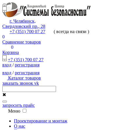
г. Челябинск,
Свердловский пр., 28
+7 (351) 700 07 27
( всегда на связи )
0
Сравнение товаров
0
Корзина
+7 (351) 700 07 27
вход
/
регистрация
вход
/
регистрация
Каталог товаров
заказать звонок
vk
✖
запросить прайс
Меню
Проектирование и монтаж
О нас