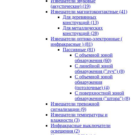
Извещатели звуковые
(акустические)
(19)
Извещатели магнитоконтактные
(41)
Для деревянных
конструкций
(13)
Для металлических
конструкций
(28)
Извещатели оптико-электронные (
инфракрасные )
(81)
Пассивные
(81)
С объемной зоной
обнаружения
(60)
С линейной зоной
обнаружения ("луч")
(8)
С объемной зоной
обнаружения
(потолочные)
(4)
С поверхностной зоной
обнаружения ("штора")
(8)
Извещатели тревожной
сигнализации
(9)
Извещатели температуры и
влажности
(3)
Инфракрасные выключатели
освещения
(2)