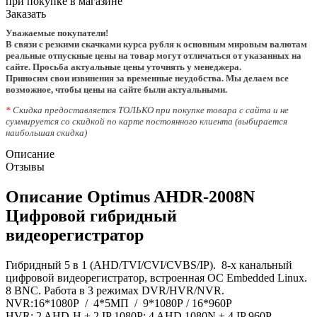
при покупке в магазине
Заказать
Уважаемые покупатели!
В связи с резкими скачками курса рубля к основным мировым валютам
реальные отпускные цены на товар могут отличаться от указанных на
сайте. Просьба актуальные цены уточнять у менеджера.
Приносим свои извинения за временные неудобства. Мы делаем все
возможное, чтобы цены на сайте были актуальными.
*
Скидка предоставляется ТОЛЬКО при покупке товара с сайта и не
суммируется со скидкой по карте постоянного клиента (выбирается
наибольшая скидка)
Описание
Отзывы
Описание Optimus AHDR-2008N
Цифровой гибридный
видеорегистратор
Гибридный 5 в 1 (AHD/TVI/CVI/CVBS/IP). 8-х канальный
цифровой видеорегистратор, встроенная ОС Embedded Linux.
8 BNC. Работа в 3 режимах DVR/HVR/NVR.
NVR:16*1080Р / 4*5МП / 9*1080Р / 16*960P
HVR: 2 AHD-H + 2 IP 1080P; 4 AHD 1080N + 4 IP 960P