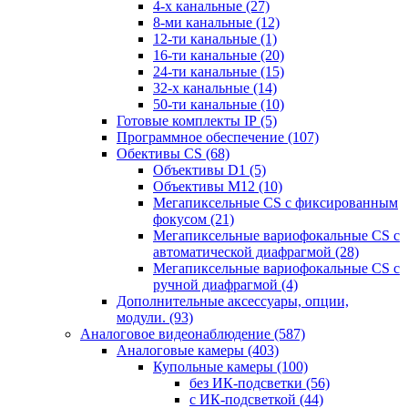
4-х канальные
(27)
8-ми канальные
(12)
12-ти канальные
(1)
16-ти канальные
(20)
24-ти канальные
(15)
32-х канальные
(14)
50-ти канальные
(10)
Готовые комплекты IP
(5)
Программное обеспечение
(107)
Обективы CS
(68)
Объективы D1
(5)
Объективы M12
(10)
Мегапиксельные CS c фиксированным
фокусом
(21)
Мегапиксельные вариофокальные CS c
автоматической диафрагмой
(28)
Мегапиксельные вариофокальные CS c
ручной диафрагмой
(4)
Дополнительные аксессуары, опции,
модули.
(93)
Аналоговое видеонаблюдение
(587)
Аналоговые камеры
(403)
Купольные камеры
(100)
без ИК-подсветки
(56)
с ИК-подсветкой
(44)