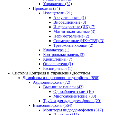
Управление
(32)
Проводная
(34)
Извещатели
(21)
Аккустические
(1)
Вибрационные
(3)
Инфрокрасные (ИК)
(7)
Магнитоконтактные
(3)
Периметральные
(2)
Совмещенные (ИК+СВЧ)
(3)
Тревожные кнопки
(2)
Клавиатура
(1)
Контрольная панель
(3)
Кронштейны
(7)
Оповещатели
(1)
Расширители
(1)
Системы Контроля и Управления Доступом
Домофоны и переговорные устрйства
(858)
Аудиодомофоны
(72)
Вызывные панели
(43)
Одноабонентские
(10)
Многоабонентские
(33)
Трубки для аудиодомофонов
(29)
Видеодомофоны
(564)
Мониторы видеодомофонов
(317)
Цветные
(315)