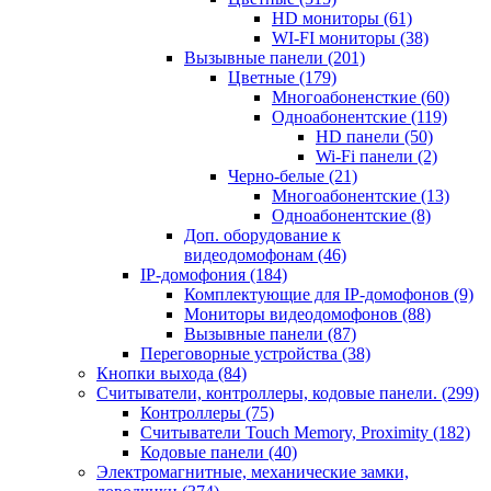
HD мониторы
(61)
WI-FI мониторы
(38)
Вызывные панели
(201)
Цветные
(179)
Многоабоненсткие
(60)
Одноабонентские
(119)
HD панели
(50)
Wi-Fi панели
(2)
Черно-белые
(21)
Многоабонентские
(13)
Одноабонентские
(8)
Доп. оборудование к
видеодомофонам
(46)
IP-домофония
(184)
Комплектующие для IP-домофонов
(9)
Мониторы видеодомофонов
(88)
Вызывные панели
(87)
Переговорные устройства
(38)
Кнопки выхода
(84)
Считыватели, контроллеры, кодовые панели.
(299)
Контроллеры
(75)
Считыватели Touch Memory, Proximity
(182)
Кодовые панели
(40)
Электромагнитные, механические замки,