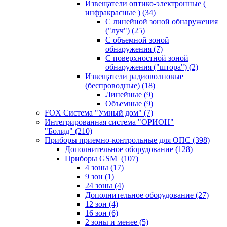
Извещатели оптико-электронные (
инфракрасные )
(34)
С линейной зоной обнаружения
("луч")
(25)
С объемной зоной
обнаружения
(7)
С поверхностной зоной
обнаружения ("штора")
(2)
Извещатели радиоволновые
(беспроводные)
(18)
Линейные
(9)
Объемные
(9)
FOX Система "Умный дом"
(7)
Интегрированная система "ОРИОН"
"Болид"
(210)
Приборы приемно-контрольные для ОПС
(398)
Дополнительное оборудование
(128)
Приборы GSM
(107)
4 зоны
(17)
9 зон
(1)
24 зоны
(4)
Дополнительное оборудование
(27)
12 зон
(4)
16 зон
(6)
2 зоны и менее
(5)