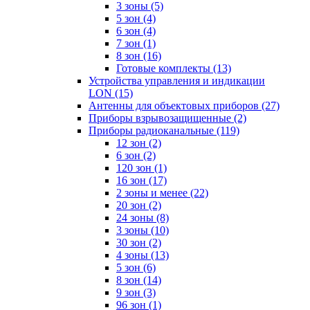
3 зоны
(5)
5 зон
(4)
6 зон
(4)
7 зон
(1)
8 зон
(16)
Готовые комплекты
(13)
Устройства управления и индикации
LON
(15)
Антенны для объектовых приборов
(27)
Приборы взрывозащищенные
(2)
Приборы радиоканальные
(119)
12 зон
(2)
6 зон
(2)
120 зон
(1)
16 зон
(17)
2 зоны и менее
(22)
20 зон
(2)
24 зоны
(8)
3 зоны
(10)
30 зон
(2)
4 зоны
(13)
5 зон
(6)
8 зон
(14)
9 зон
(3)
96 зон
(1)