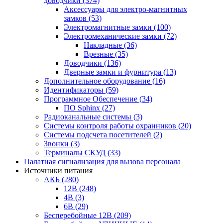
доводчики
(374)
Аксессуары для электро-магнитных
замков
(53)
Электромагнитные замки
(100)
Электромеханические замки
(72)
Накладные
(36)
Врезные
(35)
Доводчики
(136)
Дверные замки и фурнитура
(13)
Дополнительное оборудование
(16)
Идентификаторы
(59)
Программное Обеспечение
(34)
ПО Sphinx
(27)
Радиоканальные системы
(3)
Системы контроля работы охранников
(20)
Системы подсчета посетителей
(2)
Звонки
(3)
Терминалы СКУД
(33)
Палатная сигнализация для вызова персонала
Источники питания
АКБ
(280)
12В
(248)
4В
(3)
6В
(29)
Бесперебойные 12В
(209)