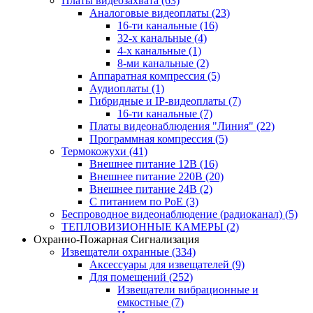
Платы видеозахвата
(63)
Аналоговые видеоплаты
(23)
16-ти канальные
(16)
32-х канальные
(4)
4-х канальные
(1)
8-ми канальные
(2)
Аппаратная компрессия
(5)
Аудиоплаты
(1)
Гибридные и IP-видеоплаты
(7)
16-ти канальные
(7)
Платы видеонаблюдения "Линия"
(22)
Программная компрессия
(5)
Термокожухи
(41)
Внешнее питание 12В
(16)
Внешнее питание 220В
(20)
Внешнее питание 24В
(2)
С питанием по PoE
(3)
Беспроводное видеонаблюдение (радиоканал)
(5)
ТЕПЛОВИЗИОННЫЕ КАМЕРЫ
(2)
Охранно-Пожарная Сигнализация
Извещатели охранные
(334)
Аксессуары для извещателей
(9)
Для помещений
(252)
Извещатели вибрационные и
емкостные
(7)