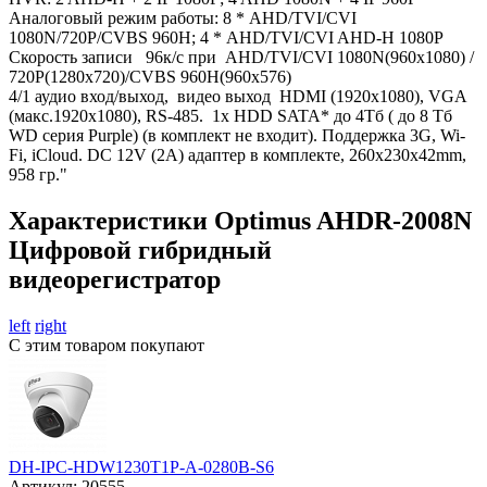
Аналоговый режим работы: 8 * AHD/TVI/CVI
1080N/720P/CVBS 960Н; 4 * AHD/TVI/CVI AHD-H 1080P
Скорость записи 96к/с при AHD/TVI/CVI 1080N(960x1080) /
720P(1280x720)/CVBS 960Н(960x576)
4/1 аудио вход/выход, видео выход HDMI (1920х1080), VGA
(макс.1920х1080), RS-485. 1х HDD SATA* до 4Тб ( до 8 Тб
WD серия Purple) (в комплект не входит). Поддержка 3G, Wi-
Fi, iCloud. DC 12V (2A) адаптер в комплекте, 260х230х42mm,
958 гр."
Характеристики Optimus AHDR-2008N
Цифровой гибридный
видеорегистратор
left
right
С этим товаром покупают
DH-IPC-HDW1230T1P-A-0280B-S6
Артикул:
20555