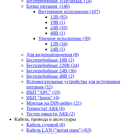
Бесперебойные УЛИЧНЫЕ
(14)
Блоки питания
(146)
Внутреннее исполнение
(107)
12В
(95)
19В
(1)
24В
(10)
48В
(1)
Уличное исполнение
(39)
12В
(34)
24В
(5)
Для видеонаблюдения
(8)
Бесперебойные 18В
(2)
Бесперебойные 220В
(24)
Бесперебойные 24В
(36)
Бесперебойные 48В
(2)
Вспомогательные устройства для источников
питания
(32)
ИБП "APC"
(19)
ИБП "Ippon"
(4)
Монтаж на DIN-рейку
(21)
Термостат АКБ
(6)
Тестер емкости АКБ
(2)
Кабель, провода и аксессуары
Кабель судовой
(6)
Кабель LAN ("витая пара")
(63)