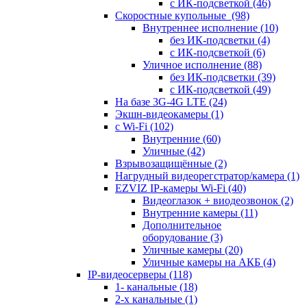
с ИК-подсветкой
(46)
Скоростные купольные
(98)
Внутреннее исполнение
(10)
без ИК-подсветки
(4)
с ИК-подсветкой
(6)
Уличное исполнение
(88)
без ИК-подсветки
(39)
с ИК-подсветкой
(49)
На базе 3G-4G LTE
(24)
Экшн-видеокамеры
(1)
с Wi-Fi
(102)
Внутренние
(60)
Уличные
(42)
Взрывозащищённые
(2)
Нагрудный видеорегстратор/камера
(1)
EZVIZ IP-камеры Wi-Fi
(40)
Видеоглазок + виодеозвонок
(2)
Внутренние камеры
(11)
Дополнительное
оборудование
(3)
Уличные камеры
(20)
Уличные камеры на АКБ
(4)
IP-видеосерверы
(118)
1- канальные
(18)
2-х канальные
(1)