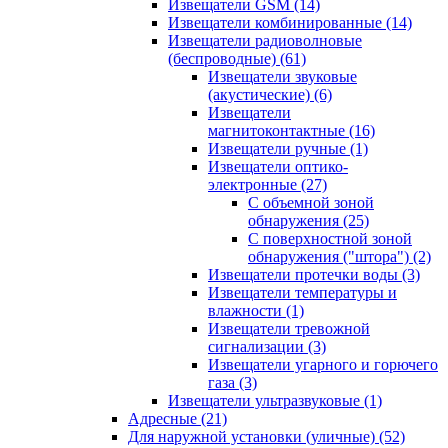
Извещатели GSM
(14)
Извещатели комбинированные
(14)
Извещатели радиоволновые
(беспроводные)
(61)
Извещатели звуковые
(акустические)
(6)
Извещатели
магнитоконтактные
(16)
Извещатели ручные
(1)
Извещатели оптико-
электронные
(27)
С объемной зоной
обнаружения
(25)
С поверхностной зоной
обнаружения ("штора")
(2)
Извещатели протечки воды
(3)
Извещатели температуры и
влажности
(1)
Извещатели тревожной
сигнализации
(3)
Извещатели угарного и горючего
газа
(3)
Извещатели ультразвуковые
(1)
Адресные
(21)
Для наружной установки (уличные)
(52)