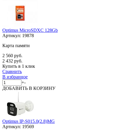
Optimus MicroSDXC 128Gb
Артикул:
19878
Карта памяти
2 560 руб.
2 432 руб.
Купить в 1 клик
Сравнить
В избранное
+
-
ДОБАВИТЬ
В КОРЗИНУ
Optimus IP-S015.0(2.8)MG
Артикул:
19569