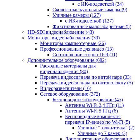
с ИК-подсветкой
(34)
Скоростные купольные камеры
(9)
Уличные камеры
(127)
с ИК-подсветкой
(127)
Фиксированные малогабаритные
(5)
HD-SDI видеонаблюдение
(43)
Мониторы видеонаблюдения
(39)
Мониторы компьютерные
(26)
Профессиональные для видео
(13)
Соотношение сторон 16:9
(11)
Дополнительное оборудование
(682)
Расходные материалы для
видеонаблюдения
(80)
Передача видеосигнала по витой паре
(33)
Передача видеосигнала по оптоволокну
(5)
Видеоразветвители
(16)
Сетевое оборудование
(372)
Беспроводное оборудование
(45)
Антенны Wi-Fi 2,4 ГГц
(11)
Антенны Wi-Fi 5 ГГц
(6)
Беспроводные комплекты
передачи IP-видео по Wi-Fi
(5)
Уличные "точка-точка"
(2)
Уличные до 7 камер
(3)
Дополнительное оборудование