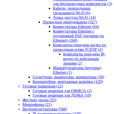
для беспроводных комплектов
(3)
Кабели, переходники,
грозозащита Wi-Fi
(6)
Точка доступа Wi-Fi
(14)
Проводное оборудование
(327)
Коммутаторы Ethernet
(64)
Коммутаторы Ethernet с
поддержкой PoE (питание по
Ethernet)
(260)
Комплекты передачи видео по
проводным сетям TCP/IP
(2)
Комплекты передачи IP-
видео по кабельным
линиям
(2)
Маршрутизаторы (роутеры)
Ethernet
(1)
Сплиттеры, инжекторы, конвертеры
(39)
Кронштейны, монтажные коробки
(129)
Готовые решениия
(12)
Готовые решения для ОФИСА
(2)
Готовые решения для ДОМА
(10)
Жесткие диски
(25)
Микрофоны
(21)
Видеорегистраторы
(588)
IP-видеорегистраторы
(348)