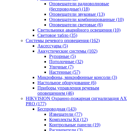
Оповещатели радиоволновые
(беспроводные)
(18)
Оповещатели звуковые
(13)
Оповещатели комбинированные
(10)
Оповещатели световые
(6)
Светильники аварийного освещения
(10)
Световое табло
(35)
Системы речевого оповещения
(162)
Аксессуары
(5)
Аккустические системы
(102)
Рупорные
(5)
Потолочные
(32)
Уличные
(7)
Настенные
(57)
Микрофоны, микрофонные консоли
(3)
Настольное оборудование
(6)
Приборы управления речевым
оповещением
(46)
HIKVISION Охранно-пожарная сигнализация AX
PRO
(177)
Беспроводная
(143)
Извещатели
(77)
Комплекты Kit
(12)
Контрольные панели
(19)
Расширители
(3)