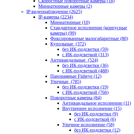
Скоростные поворотные камеры
(18)
Миниатюрные камеры
(2)
IP видеонаблюдение
(2625)
IP-камеры
(2234)
Миниатюрные
(10)
Стандартное исполнение (корпусные
камеры)
(99)
Фиксированные малогабаритные
(80)
Купольные
(372)
без ИК-подсветки
(59)
с ИК-подсветкой
(313)
Антивандальные
(524)
без ИК-подсветки
(36)
с ИК-подсветкой
(488)
Панорамные Fisheye
(12)
Уличные
(785)
без ИК-подсветки
(19)
с ИК-подсветкой
(766)
Поворотные камеры
(84)
Антивандальное исполнение
(11)
Внутреннее исполнение
(15)
без ИК-подсветки
(9)
с ИК-подсветкой
(6)
Уличное исполнение
(58)
без ИК-подсветки
(12)