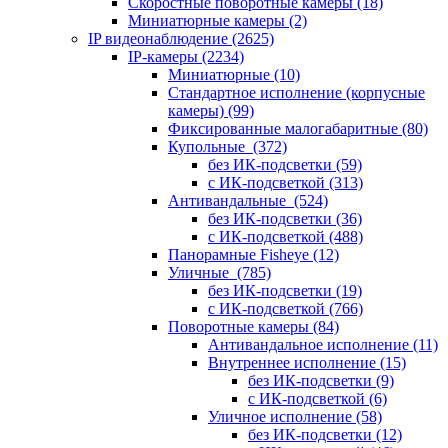
Скоростные поворотные камеры
(18)
Миниатюрные камеры
(2)
IP видеонаблюдение
(2625)
IP-камеры
(2234)
Миниатюрные
(10)
Стандартное исполнение (корпусные
камеры)
(99)
Фиксированные малогабаритные
(80)
Купольные
(372)
без ИК-подсветки
(59)
с ИК-подсветкой
(313)
Антивандальные
(524)
без ИК-подсветки
(36)
с ИК-подсветкой
(488)
Панорамные Fisheye
(12)
Уличные
(785)
без ИК-подсветки
(19)
с ИК-подсветкой
(766)
Поворотные камеры
(84)
Антивандальное исполнение
(11)
Внутреннее исполнение
(15)
без ИК-подсветки
(9)
с ИК-подсветкой
(6)
Уличное исполнение
(58)
без ИК-подсветки
(12)