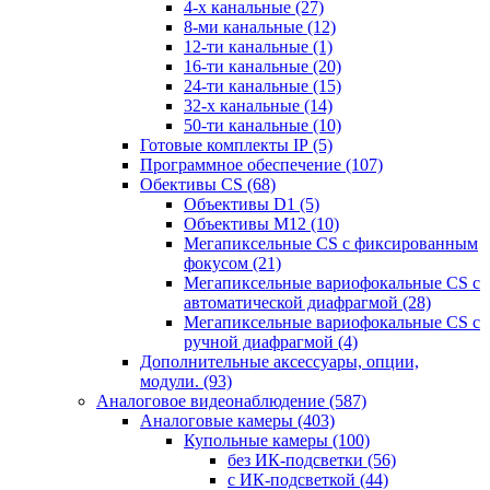
4-х канальные
(27)
8-ми канальные
(12)
12-ти канальные
(1)
16-ти канальные
(20)
24-ти канальные
(15)
32-х канальные
(14)
50-ти канальные
(10)
Готовые комплекты IP
(5)
Программное обеспечение
(107)
Обективы CS
(68)
Объективы D1
(5)
Объективы M12
(10)
Мегапиксельные CS c фиксированным
фокусом
(21)
Мегапиксельные вариофокальные CS c
автоматической диафрагмой
(28)
Мегапиксельные вариофокальные CS c
ручной диафрагмой
(4)
Дополнительные аксессуары, опции,
модули.
(93)
Аналоговое видеонаблюдение
(587)
Аналоговые камеры
(403)
Купольные камеры
(100)
без ИК-подсветки
(56)
с ИК-подсветкой
(44)