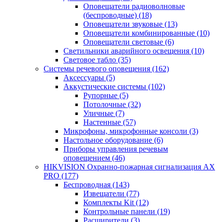
Оповещатели радиоволновые
(беспроводные)
(18)
Оповещатели звуковые
(13)
Оповещатели комбинированные
(10)
Оповещатели световые
(6)
Светильники аварийного освещения
(10)
Световое табло
(35)
Системы речевого оповещения
(162)
Аксессуары
(5)
Аккустические системы
(102)
Рупорные
(5)
Потолочные
(32)
Уличные
(7)
Настенные
(57)
Микрофоны, микрофонные консоли
(3)
Настольное оборудование
(6)
Приборы управления речевым
оповещением
(46)
HIKVISION Охранно-пожарная сигнализация AX
PRO
(177)
Беспроводная
(143)
Извещатели
(77)
Комплекты Kit
(12)
Контрольные панели
(19)
Расширители
(3)