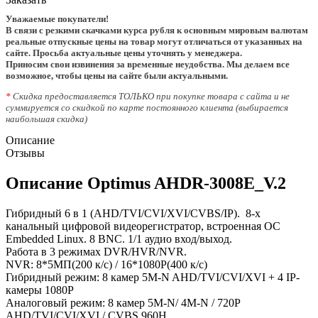
Уважаемые покупатели!
В связи с резкими скачками курса рубля к основным мировым валютам
реальные отпускные цены на товар могут отличаться от указанных на
сайте. Просьба актуальные цены уточнять у менеджера.
Приносим свои извинения за временные неудобства. Мы делаем все
возможное, чтобы цены на сайте были актуальными.
*
Скидка предоставляется ТОЛЬКО при покупке товара с сайта и не
суммируется со скидкой по карте постоянного клиента (выбирается
наибольшая скидка)
Описание
Отзывы
Описание Optimus AHDR-3008E_V.2
Гибридный 6 в 1 (AHD/TVI/CVI/XVI/CVBS/IP). 8-х
канальный цифровой видеорегистратор, встроенная ОС
Embedded Linux. 8 BNC. 1/1 аудио вход/выход.
Работа в 3 режимах DVR/HVR/NVR.
NVR: 8*5МП(200 к/с) / 16*1080P(400 к/с)
Гибридный режим: 8 камер 5M-N AHD/TVI/CVI/XVI + 4 IP-
камеры 1080P
Аналоговый режим: 8 камер 5M-N/ 4M-N / 720P
AHD/TVI/CVI/XVI / CVBS 960Н