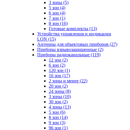
3 зоны
(5)
5 зон
(4)
6 зон
(4)
7 зон
(1)
8 зон
(16)
Готовые комплекты
(13)
Устройства управления и индикации
LON
(15)
Антенны для объектовых приборов
(27)
Приборы взрывозащищенные
(2)
Приборы радиоканальные
(119)
12 зон
(2)
6 зон
(2)
120 зон
(1)
16 зон
(17)
2 зоны и менее
(22)
20 зон
(2)
24 зоны
(8)
3 зоны
(10)
30 зон
(2)
4 зоны
(13)
5 зон
(6)
8 зон
(14)
9 зон
(3)
96 зон
(1)