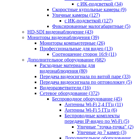
с ИК-подсветкой
(34)
Скоростные купольные камеры
(9)
Уличные камеры
(127)
с ИК-подсветкой
(127)
Фиксированные малогабаритные
(5)
HD-SDI видеонаблюдение
(43)
Мониторы видеонаблюдения
(39)
Мониторы компьютерные
(26)
Профессиональные для видео
(13)
Соотношение сторон 16:9
(11)
Дополнительное оборудование
(682)
Расходные материалы для
видеонаблюдения
(80)
Передача видеосигнала по витой паре
(33)
Передача видеосигнала по оптоволокну
(5)
Видеоразветвители
(16)
Сетевое оборудование
(372)
Беспроводное оборудование
(45)
Антенны Wi-Fi 2,4 ГГц
(11)
Антенны Wi-Fi 5 ГГц
(6)
Беспроводные комплекты
передачи IP-видео по Wi-Fi
(5)
Уличные "точка-точка"
(2)
Уличные до 7 камер
(3)
Дополнительное оборудование