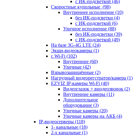
с ИК-подсветкой
(46)
Скоростные купольные
(98)
Внутреннее исполнение
(10)
без ИК-подсветки
(4)
с ИК-подсветкой
(6)
Уличное исполнение
(88)
без ИК-подсветки
(39)
с ИК-подсветкой
(49)
На базе 3G-4G LTE
(24)
Экшн-видеокамеры
(1)
с Wi-Fi
(102)
Внутренние
(60)
Уличные
(42)
Взрывозащищённые
(2)
Нагрудный видеорегстратор/камера
(1)
EZVIZ IP-камеры Wi-Fi
(40)
Видеоглазок + виодеозвонок
(2)
Внутренние камеры
(11)
Дополнительное
оборудование
(3)
Уличные камеры
(20)
Уличные камеры на АКБ
(4)
IP-видеосерверы
(118)
1- канальные
(18)
2-х канальные
(1)