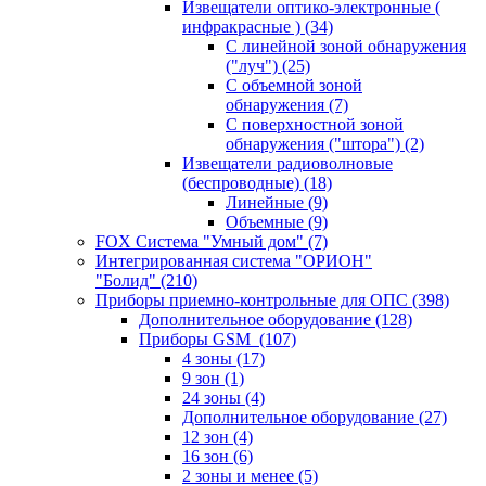
Извещатели оптико-электронные (
инфракрасные )
(34)
С линейной зоной обнаружения
("луч")
(25)
С объемной зоной
обнаружения
(7)
С поверхностной зоной
обнаружения ("штора")
(2)
Извещатели радиоволновые
(беспроводные)
(18)
Линейные
(9)
Объемные
(9)
FOX Система "Умный дом"
(7)
Интегрированная система "ОРИОН"
"Болид"
(210)
Приборы приемно-контрольные для ОПС
(398)
Дополнительное оборудование
(128)
Приборы GSM
(107)
4 зоны
(17)
9 зон
(1)
24 зоны
(4)
Дополнительное оборудование
(27)
12 зон
(4)
16 зон
(6)
2 зоны и менее
(5)