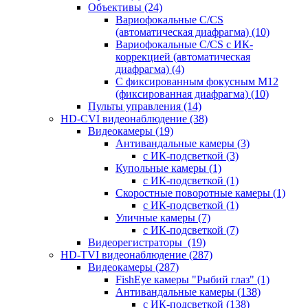
Объективы
(24)
Вариофокальные C/CS
(автоматическая диафрагма)
(10)
Вариофокальные C/CS с ИК-
коррекцией (автоматическая
диафрагма)
(4)
С фиксированным фокусным М12
(фиксированная диафрагма)
(10)
Пульты управления
(14)
HD-CVI видеонаблюдение
(38)
Видеокамеры
(19)
Антивандальные камеры
(3)
с ИК-подсветкой
(3)
Купольные камеры
(1)
с ИК-подсветкой
(1)
Скоростные поворотные камеры
(1)
с ИК-подсветкой
(1)
Уличные камеры
(7)
с ИК-подсветкой
(7)
Видеорегистраторы
(19)
HD-TVI видеонаблюдение
(287)
Видеокамеры
(287)
FishEye камеры "Рыбий глаз"
(1)
Антивандальные камеры
(138)
с ИК-подсветкой
(138)