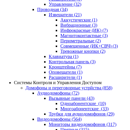
Управление
(32)
Проводная
(34)
Извещатели
(21)
Аккустические
(1)
Вибрационные
(3)
Инфрокрасные (ИК)
(7)
Магнитоконтактные
(3)
Периметральные
(2)
Совмещенные (ИК+СВЧ)
(3)
Тревожные кнопки
(2)
Клавиатура
(1)
Контрольная панель
(3)
Кронштейны
(7)
Оповещатели
(1)
Расширители
(1)
Системы Контроля и Управления Доступом
Домофоны и переговорные устрйства
(858)
Аудиодомофоны
(72)
Вызывные панели
(43)
Одноабонентские
(10)
Многоабонентские
(33)
Трубки для аудиодомофонов
(29)
Видеодомофоны
(564)
Мониторы видеодомофонов
(317)
Цветные
(315)