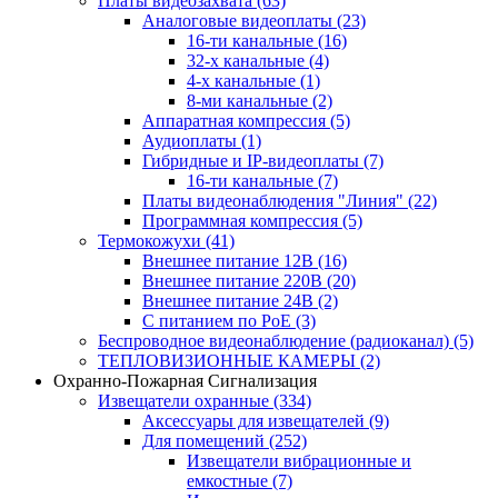
Платы видеозахвата
(63)
Аналоговые видеоплаты
(23)
16-ти канальные
(16)
32-х канальные
(4)
4-х канальные
(1)
8-ми канальные
(2)
Аппаратная компрессия
(5)
Аудиоплаты
(1)
Гибридные и IP-видеоплаты
(7)
16-ти канальные
(7)
Платы видеонаблюдения "Линия"
(22)
Программная компрессия
(5)
Термокожухи
(41)
Внешнее питание 12В
(16)
Внешнее питание 220В
(20)
Внешнее питание 24В
(2)
С питанием по PoE
(3)
Беспроводное видеонаблюдение (радиоканал)
(5)
ТЕПЛОВИЗИОННЫЕ КАМЕРЫ
(2)
Охранно-Пожарная Сигнализация
Извещатели охранные
(334)
Аксессуары для извещателей
(9)
Для помещений
(252)
Извещатели вибрационные и
емкостные
(7)