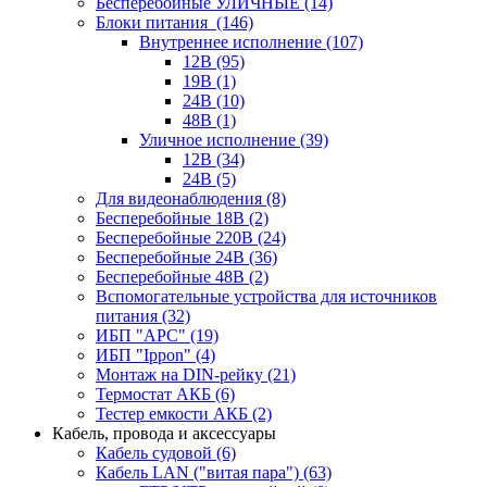
Бесперебойные УЛИЧНЫЕ
(14)
Блоки питания
(146)
Внутреннее исполнение
(107)
12В
(95)
19В
(1)
24В
(10)
48В
(1)
Уличное исполнение
(39)
12В
(34)
24В
(5)
Для видеонаблюдения
(8)
Бесперебойные 18В
(2)
Бесперебойные 220В
(24)
Бесперебойные 24В
(36)
Бесперебойные 48В
(2)
Вспомогательные устройства для источников
питания
(32)
ИБП "APC"
(19)
ИБП "Ippon"
(4)
Монтаж на DIN-рейку
(21)
Термостат АКБ
(6)
Тестер емкости АКБ
(2)
Кабель, провода и аксессуары
Кабель судовой
(6)
Кабель LAN ("витая пара")
(63)