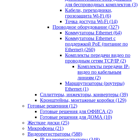
для беспроводных комплектов
(3)
Кабели, переходники,
грозозащита Wi-Fi
(6)
Точка доступа Wi-Fi
(14)
Проводное оборудование
(327)
Коммутаторы Ethernet
(64)
Коммутаторы Ethernet с
поддержкой PoE (питание по
Ethernet)
(260)
Комплекты передачи видео по
проводным сетям TCP/IP
(2)
Комплекты передачи IP-
видео по кабельным
линиям
(2)
Маршрутизаторы (роутеры)
Ethernet
(1)
Сплиттеры, инжекторы, конвертеры
(39)
Кронштейны, монтажные коробки
(129)
Готовые решениия
(12)
Готовые решения для ОФИСА
(2)
Готовые решения для ДОМА
(10)
Жесткие диски
(25)
Микрофоны
(21)
Видеорегистраторы
(588)
IP-видеорегистраторы
(348)