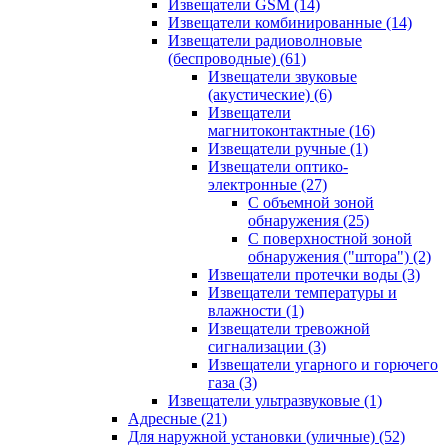
Извещатели GSM
(14)
Извещатели комбинированные
(14)
Извещатели радиоволновые
(беспроводные)
(61)
Извещатели звуковые
(акустические)
(6)
Извещатели
магнитоконтактные
(16)
Извещатели ручные
(1)
Извещатели оптико-
электронные
(27)
С объемной зоной
обнаружения
(25)
С поверхностной зоной
обнаружения ("штора")
(2)
Извещатели протечки воды
(3)
Извещатели температуры и
влажности
(1)
Извещатели тревожной
сигнализации
(3)
Извещатели угарного и горючего
газа
(3)
Извещатели ультразвуковые
(1)
Адресные
(21)
Для наружной установки (уличные)
(52)