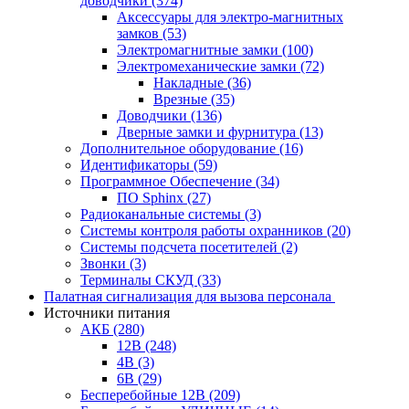
доводчики
(374)
Аксессуары для электро-магнитных
замков
(53)
Электромагнитные замки
(100)
Электромеханические замки
(72)
Накладные
(36)
Врезные
(35)
Доводчики
(136)
Дверные замки и фурнитура
(13)
Дополнительное оборудование
(16)
Идентификаторы
(59)
Программное Обеспечение
(34)
ПО Sphinx
(27)
Радиоканальные системы
(3)
Системы контроля работы охранников
(20)
Системы подсчета посетителей
(2)
Звонки
(3)
Терминалы СКУД
(33)
Палатная сигнализация для вызова персонала
Источники питания
АКБ
(280)
12В
(248)
4В
(3)
6В
(29)
Бесперебойные 12В
(209)