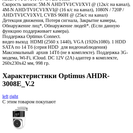
Скорость записи: 5M-N AHD/TVI/CVI/XVI @ (12к/с на канал),
4M-N AHD/TVI/CVI/XVI@ (16 к/с на канал), 1080N / 720P /
AHD/TVI/CVI/XVI, CVBS 960Н @ (25к/с на канал)
Детекция движения, Потеря сигнала, Закрытие камеры,
Обнаружение лиц*, Обнаружение людей*. (Если данную
функцию поддерживает камера).
Поддержка Optimus Connect.
видео выход HDMI (2560 x 1440), VGA (1920х1080). 1 HDD
SATA по 14 Тб (серия HDD для видеонаблюдения)
Максимальный архив 14Tб (не в комплекте). Поддержка 3G-
модема, Wi-Fi, iCloud. DC 12V (2A) адаптер в комплекте,
260х230х42 мм, 998 гр.
Характеристики Optimus AHDR-
3008E_V.2
left
right
С этим товаром покупают