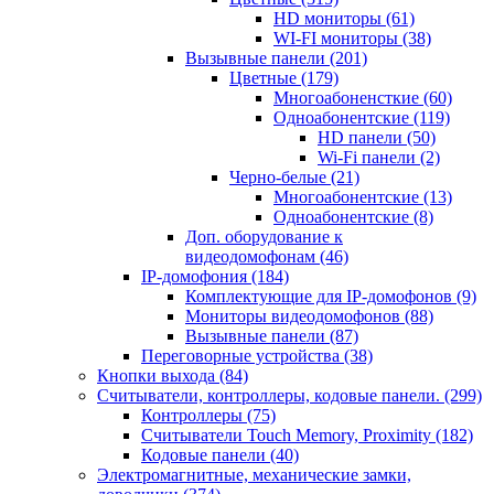
HD мониторы
(61)
WI-FI мониторы
(38)
Вызывные панели
(201)
Цветные
(179)
Многоабоненсткие
(60)
Одноабонентские
(119)
HD панели
(50)
Wi-Fi панели
(2)
Черно-белые
(21)
Многоабонентские
(13)
Одноабонентские
(8)
Доп. оборудование к
видеодомофонам
(46)
IP-домофония
(184)
Комплектующие для IP-домофонов
(9)
Мониторы видеодомофонов
(88)
Вызывные панели
(87)
Переговорные устройства
(38)
Кнопки выхода
(84)
Считыватели, контроллеры, кодовые панели.
(299)
Контроллеры
(75)
Считыватели Touch Memory, Proximity
(182)
Кодовые панели
(40)
Электромагнитные, механические замки,