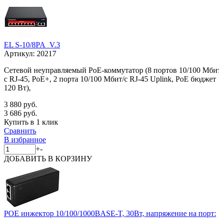
EL S-10/8PA_V.3
Артикул:
20217
Сетевой неуправляемый PoE-коммутатор (8 портов 10/100 Мби
с RJ-45, PoE+, 2 порта 10/100 Мбит/с RJ-45 Uplink, PoE бюджет
120 Вт),
3 880 руб.
3 686 руб.
Купить в 1 клик
Сравнить
В избранное
+
-
ДОБАВИТЬ
В КОРЗИНУ
POE инжектор 10/100/1000BASE-T, 30Вт, напряжение на порт: