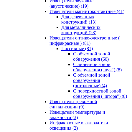
Извещатели звуковые
(акустические)
(19)
Извещатели магнитоконтактные
(41)
Для деревянных
конструкций
(13)
Для металлических
конструкций
(28)
Извещатели оптико-электронные (
инфракрасные )
(81)
Пассивные
(81)
С объемной зоной
обнаружения
(60)
С линейной зоной
обнаружения ("луч")
(8)
С объемной зоной
обнаружения
(потолочные)
(4)
С поверхностной зоной
обнаружения ("штора")
(8)
Извещатели тревожной
сигнализации
(9)
Извещатели температуры и
влажности
(3)
Инфракрасные выключатели
освещения
(2)