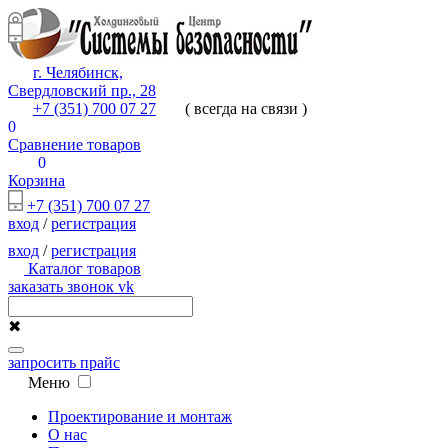
г. Челябинск,
Свердловский пр., 28
+7 (351) 700 07 27
( всегда на связи )
0
Сравнение товаров
0
Корзина
+7 (351) 700 07 27
вход
/
регистрация
вход
/
регистрация
Каталог товаров
заказать звонок
vk
✖
запросить прайс
Меню
Проектирование и монтаж
О нас