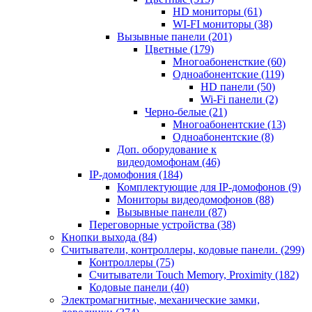
HD мониторы
(61)
WI-FI мониторы
(38)
Вызывные панели
(201)
Цветные
(179)
Многоабоненсткие
(60)
Одноабонентские
(119)
HD панели
(50)
Wi-Fi панели
(2)
Черно-белые
(21)
Многоабонентские
(13)
Одноабонентские
(8)
Доп. оборудование к
видеодомофонам
(46)
IP-домофония
(184)
Комплектующие для IP-домофонов
(9)
Мониторы видеодомофонов
(88)
Вызывные панели
(87)
Переговорные устройства
(38)
Кнопки выхода
(84)
Считыватели, контроллеры, кодовые панели.
(299)
Контроллеры
(75)
Считыватели Touch Memory, Proximity
(182)
Кодовые панели
(40)
Электромагнитные, механические замки,