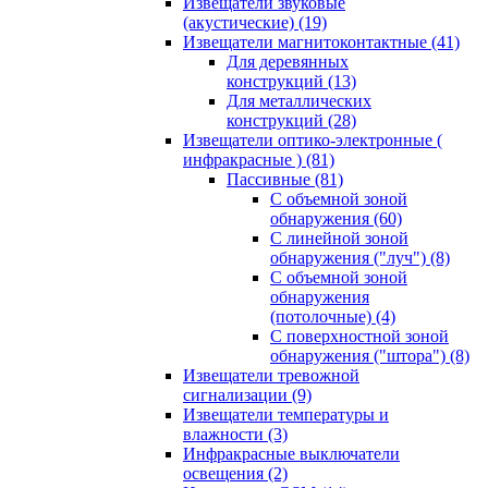
Извещатели звуковые
(акустические)
(19)
Извещатели магнитоконтактные
(41)
Для деревянных
конструкций
(13)
Для металлических
конструкций
(28)
Извещатели оптико-электронные (
инфракрасные )
(81)
Пассивные
(81)
С объемной зоной
обнаружения
(60)
С линейной зоной
обнаружения ("луч")
(8)
С объемной зоной
обнаружения
(потолочные)
(4)
С поверхностной зоной
обнаружения ("штора")
(8)
Извещатели тревожной
сигнализации
(9)
Извещатели температуры и
влажности
(3)
Инфракрасные выключатели
освещения
(2)