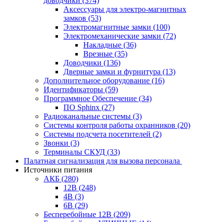
доводчики
(374)
Аксессуары для электро-магнитных
замков
(53)
Электромагнитные замки
(100)
Электромеханические замки
(72)
Накладные
(36)
Врезные
(35)
Доводчики
(136)
Дверные замки и фурнитура
(13)
Дополнительное оборудование
(16)
Идентификаторы
(59)
Программное Обеспечение
(34)
ПО Sphinx
(27)
Радиоканальные системы
(3)
Системы контроля работы охранников
(20)
Системы подсчета посетителей
(2)
Звонки
(3)
Терминалы СКУД
(33)
Палатная сигнализация для вызова персонала
Источники питания
АКБ
(280)
12В
(248)
4В
(3)
6В
(29)
Бесперебойные 12В
(209)