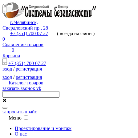
г. Челябинск,
Свердловский пр., 28
+7 (351) 700 07 27
( всегда на связи )
0
Сравнение товаров
0
Корзина
+7 (351) 700 07 27
вход
/
регистрация
вход
/
регистрация
Каталог товаров
заказать звонок
vk
✖
запросить прайс
Меню
Проектирование и монтаж
О нас