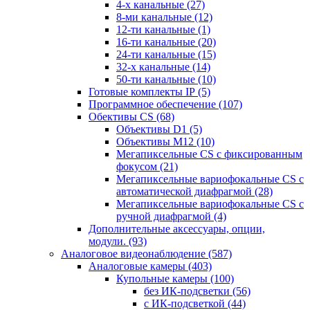
4-х канальные
(27)
8-ми канальные
(12)
12-ти канальные
(1)
16-ти канальные
(20)
24-ти канальные
(15)
32-х канальные
(14)
50-ти канальные
(10)
Готовые комплекты IP
(5)
Программное обеспечение
(107)
Обективы CS
(68)
Объективы D1
(5)
Объективы M12
(10)
Мегапиксельные CS c фиксированным
фокусом
(21)
Мегапиксельные вариофокальные CS c
автоматической диафрагмой
(28)
Мегапиксельные вариофокальные CS c
ручной диафрагмой
(4)
Дополнительные аксессуары, опции,
модули.
(93)
Аналоговое видеонаблюдение
(587)
Аналоговые камеры
(403)
Купольные камеры
(100)
без ИК-подсветки
(56)
с ИК-подсветкой
(44)