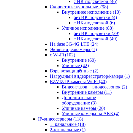
с ИК-подсветкой
(46)
Скоростные купольные
(98)
Внутреннее исполнение
(10)
без ИК-подсветки
(4)
с ИК-подсветкой
(6)
Уличное исполнение
(88)
без ИК-подсветки
(39)
с ИК-подсветкой
(49)
На базе 3G-4G LTE
(24)
Экшн-видеокамеры
(1)
с Wi-Fi
(102)
Внутренние
(60)
Уличные
(42)
Взрывозащищённые
(2)
Нагрудный видеорегстратор/камера
(1)
EZVIZ IP-камеры Wi-Fi
(40)
Видеоглазок + виодеозвонок
(2)
Внутренние камеры
(11)
Дополнительное
оборудование
(3)
Уличные камеры
(20)
Уличные камеры на АКБ
(4)
IP-видеосерверы
(118)
1- канальные
(18)
2-х канальные
(1)