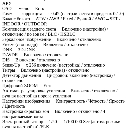
АРУ
OSD — меню Есть
Гамма — коррекция r=0.45 (настраивается в пределах 0-1.0)
Баланс белого ATW / AWB / Fixed / Ручной / AWC→SET /
INDOOR / OUTDOOR
Компенсация заднего света Включено (настройка) /
отключено / по зонам / BLC / HSBLC
Зеркальное изображение Включено / отключено
Freeze (стоп-кадр) Включено / отключено
DNR 3D-DNR
D-WDR Включено / отключено
DIS Включено / отключено
Sense-Up х 256 включено (настройка) / отключено
Титры Включено (настройка) / отключено
Детектор движения Цифровой: включено (настройка) /
отключено
Цифровой ZOOM Есть
Автомат. регулировка усиления Включено / отключено /
ручная настройка порога усиления
Настройки изображения Контрастность / Чёткость / Яркость
/ Цветность
Настройка скрытых зон Включено / отключено / 4
настраиваемые зоны
Электронный затвор 1/50 — 1/100 000 Sec (автом. режим/
ручная настройка) /FLK