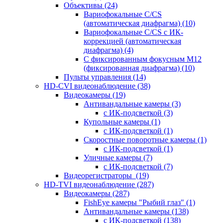
Объективы
(24)
Вариофокальные C/CS
(автоматическая диафрагма)
(10)
Вариофокальные C/CS с ИК-
коррекцией (автоматическая
диафрагма)
(4)
С фиксированным фокусным М12
(фиксированная диафрагма)
(10)
Пульты управления
(14)
HD-CVI видеонаблюдение
(38)
Видеокамеры
(19)
Антивандальные камеры
(3)
с ИК-подсветкой
(3)
Купольные камеры
(1)
с ИК-подсветкой
(1)
Скоростные поворотные камеры
(1)
с ИК-подсветкой
(1)
Уличные камеры
(7)
с ИК-подсветкой
(7)
Видеорегистраторы
(19)
HD-TVI видеонаблюдение
(287)
Видеокамеры
(287)
FishEye камеры "Рыбий глаз"
(1)
Антивандальные камеры
(138)
с ИК-подсветкой
(138)