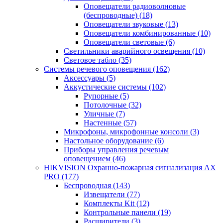
Оповещатели радиоволновые
(беспроводные)
(18)
Оповещатели звуковые
(13)
Оповещатели комбинированные
(10)
Оповещатели световые
(6)
Светильники аварийного освещения
(10)
Световое табло
(35)
Системы речевого оповещения
(162)
Аксессуары
(5)
Аккустические системы
(102)
Рупорные
(5)
Потолочные
(32)
Уличные
(7)
Настенные
(57)
Микрофоны, микрофонные консоли
(3)
Настольное оборудование
(6)
Приборы управления речевым
оповещением
(46)
HIKVISION Охранно-пожарная сигнализация AX
PRO
(177)
Беспроводная
(143)
Извещатели
(77)
Комплекты Kit
(12)
Контрольные панели
(19)
Расширители
(3)