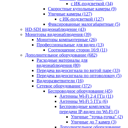
с ИК-подсветкой
(34)
Скоростные купольные камеры
(9)
Уличные камеры
(127)
с ИК-подсветкой
(127)
Фиксированные малогабаритные
(5)
HD-SDI видеонаблюдение
(43)
Мониторы видеонаблюдения
(39)
Мониторы компьютерные
(26)
Профессиональные для видео
(13)
Соотношение сторон 16:9
(11)
Дополнительное оборудование
(682)
Расходные материалы для
видеонаблюдения
(80)
Передача видеосигнала по витой паре
(33)
Передача видеосигнала по оптоволокну
(5)
Видеоразветвители
(16)
Сетевое оборудование
(372)
Беспроводное оборудование
(45)
Антенны Wi-Fi 2,4 ГГц
(11)
Антенны Wi-Fi 5 ГГц
(6)
Беспроводные комплекты
передачи IP-видео по Wi-Fi
(5)
Уличные "точка-точка"
(2)
Уличные до 7 камер
(3)
Дополнительное оборудование