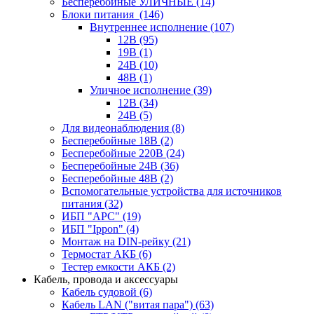
Бесперебойные УЛИЧНЫЕ
(14)
Блоки питания
(146)
Внутреннее исполнение
(107)
12В
(95)
19В
(1)
24В
(10)
48В
(1)
Уличное исполнение
(39)
12В
(34)
24В
(5)
Для видеонаблюдения
(8)
Бесперебойные 18В
(2)
Бесперебойные 220В
(24)
Бесперебойные 24В
(36)
Бесперебойные 48В
(2)
Вспомогательные устройства для источников
питания
(32)
ИБП "APC"
(19)
ИБП "Ippon"
(4)
Монтаж на DIN-рейку
(21)
Термостат АКБ
(6)
Тестер емкости АКБ
(2)
Кабель, провода и аксессуары
Кабель судовой
(6)
Кабель LAN ("витая пара")
(63)