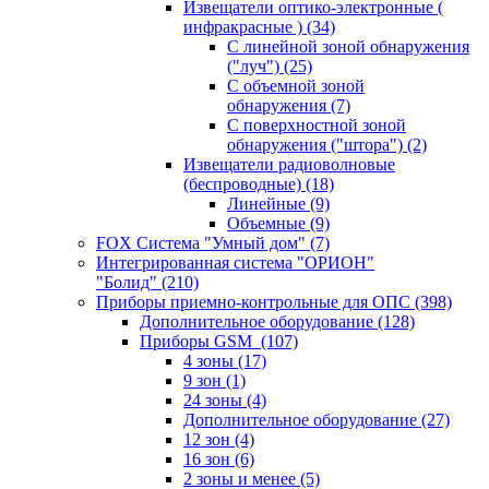
Извещатели оптико-электронные (
инфракрасные )
(34)
С линейной зоной обнаружения
("луч")
(25)
С объемной зоной
обнаружения
(7)
С поверхностной зоной
обнаружения ("штора")
(2)
Извещатели радиоволновые
(беспроводные)
(18)
Линейные
(9)
Объемные
(9)
FOX Система "Умный дом"
(7)
Интегрированная система "ОРИОН"
"Болид"
(210)
Приборы приемно-контрольные для ОПС
(398)
Дополнительное оборудование
(128)
Приборы GSM
(107)
4 зоны
(17)
9 зон
(1)
24 зоны
(4)
Дополнительное оборудование
(27)
12 зон
(4)
16 зон
(6)
2 зоны и менее
(5)