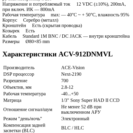
Напряжение и потребляемый ток 12 VDC (±10%), 200mA,
при включ. ИК — 800mA
Рабочая температура max: — 40°C ~ + 50°C, влажность 95%
Корпус Серебро (металл)
Кронштейн Есть (скрытая проводка)
Козырек Есть
Кабель Standard 1M BNC / DC JACK — внутри кронштейна
Размеры Ø80×85 mm
Характеристики ACV-912DNMVL
Производитель
ACE-Vision
DSP процессор
Next-2190
Разрешение
700
Объектив, мм
2.8-12
Рабочая температура
-40...+50
Матрица
1/3" Sony Super HAD II CCD
Не менее 52 dB при
Отношение сигнал/шум
выключенном АРУ
Режим "день/ночь"
Электронный
Компенсация задней
BLC / HLC
засветки (BLC)