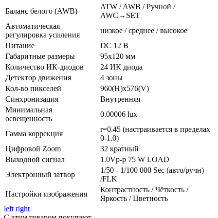
ATW / AWB / Ручной /
Баланс белого (AWB)
AWC→SET
Автоматическая
низкое / среднее / высокое
регулировка усиления
Питание
DC 12 B
Габаритные размеры
95x120 мм
Количество ИК-диодов
24 ИК диода
Детектор движения
4 зоны
Кол-во пикселей
960(H)x576(V)
Синхронизация
Внутренняя
Минимальная
0.00006 lux
освещенность
r=0.45 (настраивается в пределах
Гамма коррекция
0-1.0)
Цифровой Zoom
32 кратный
Выходной сигнал
1.0Vp-p 75 W LOAD
1/50 - 1/100 000 Sec (авто/ручн)
Электронный затвор
/FLK
Контрастность / Чёткость /
Настройки изображения
Яркость / Цветность
left
right
С этим товаром покупают