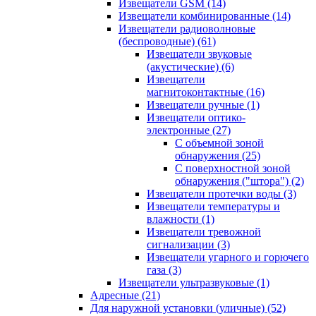
Извещатели GSM
(14)
Извещатели комбинированные
(14)
Извещатели радиоволновые
(беспроводные)
(61)
Извещатели звуковые
(акустические)
(6)
Извещатели
магнитоконтактные
(16)
Извещатели ручные
(1)
Извещатели оптико-
электронные
(27)
С объемной зоной
обнаружения
(25)
С поверхностной зоной
обнаружения ("штора")
(2)
Извещатели протечки воды
(3)
Извещатели температуры и
влажности
(1)
Извещатели тревожной
сигнализации
(3)
Извещатели угарного и горючего
газа
(3)
Извещатели ультразвуковые
(1)
Адресные
(21)
Для наружной установки (уличные)
(52)