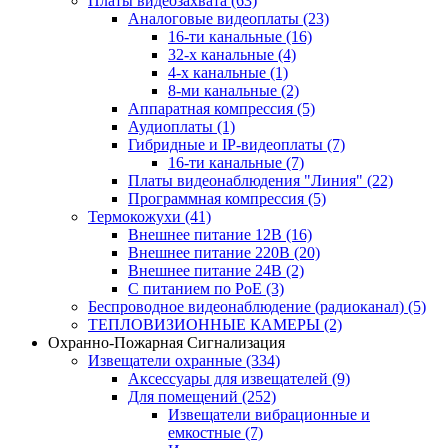
Платы видеозахвата
(63)
Аналоговые видеоплаты
(23)
16-ти канальные
(16)
32-х канальные
(4)
4-х канальные
(1)
8-ми канальные
(2)
Аппаратная компрессия
(5)
Аудиоплаты
(1)
Гибридные и IP-видеоплаты
(7)
16-ти канальные
(7)
Платы видеонаблюдения "Линия"
(22)
Программная компрессия
(5)
Термокожухи
(41)
Внешнее питание 12В
(16)
Внешнее питание 220В
(20)
Внешнее питание 24В
(2)
С питанием по PoE
(3)
Беспроводное видеонаблюдение (радиоканал)
(5)
ТЕПЛОВИЗИОННЫЕ КАМЕРЫ
(2)
Охранно-Пожарная Сигнализация
Извещатели охранные
(334)
Аксессуары для извещателей
(9)
Для помещений
(252)
Извещатели вибрационные и
емкостные
(7)