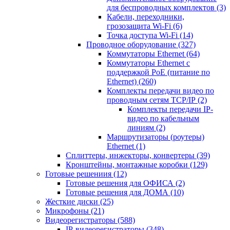
для беспроводных комплектов
(3)
Кабели, переходники,
грозозащита Wi-Fi
(6)
Точка доступа Wi-Fi
(14)
Проводное оборудование
(327)
Коммутаторы Ethernet
(64)
Коммутаторы Ethernet с
поддержкой PoE (питание по
Ethernet)
(260)
Комплекты передачи видео по
проводным сетям TCP/IP
(2)
Комплекты передачи IP-
видео по кабельным
линиям
(2)
Маршрутизаторы (роутеры)
Ethernet
(1)
Сплиттеры, инжекторы, конвертеры
(39)
Кронштейны, монтажные коробки
(129)
Готовые решениия
(12)
Готовые решения для ОФИСА
(2)
Готовые решения для ДОМА
(10)
Жесткие диски
(25)
Микрофоны
(21)
Видеорегистраторы
(588)
IP-видеорегистраторы
(348)