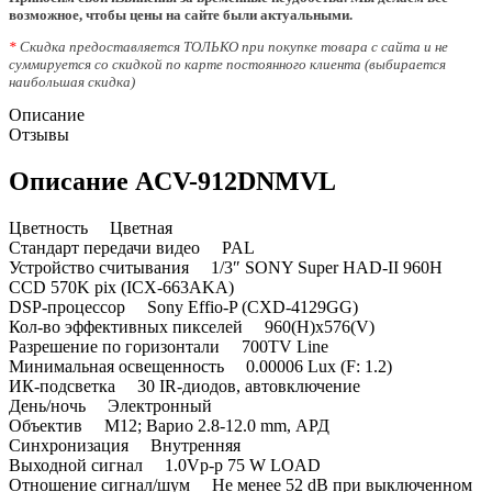
возможное, чтобы цены на сайте были актуальными.
*
Скидка предоставляется ТОЛЬКО при покупке товара с сайта и не
суммируется со скидкой по карте постоянного клиента (выбирается
наибольшая скидка)
Описание
Отзывы
Описание ACV-912DNMVL
Цветность Цветная
Стандарт передачи видео PAL
Устройство считывания 1/3″ SONY Super HAD-II 960H
CCD 570K pix (ICX-663AKA)
DSP-процессор Sony Effio-P (CXD-4129GG)
Кол-во эффективных пикселей 960(H)x576(V)
Разрешение по горизонтали 700TV Line
Минимальная освещенность 0.00006 Lux (F: 1.2)
ИК-подсветка 30 IR-диодов, автовключение
День/ночь Электронный
Объектив M12; Варио 2.8-12.0 mm, АРД
Синхронизация Внутренняя
Выходной сигнал 1.0Vp-p 75 W LOAD
Отношение сигнал/шум Не менее 52 dB при выключенном