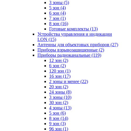
3 зоны
(5)
5 зон
(4)
6 зон
(4)
7 зон
(1)
8 зон
(16)
Готовые комплекты
(13)
Устройства управления и индикации
LON
(15)
Антенны для объектовых приборов
(27)
Приборы взрывозащищенные
(2)
Приборы радиоканальные
(119)
12 зон
(2)
6 зон
(2)
120 зон
(1)
16 зон
(17)
2 зоны и менее
(22)
20 зон
(2)
24 зоны
(8)
3 зоны
(10)
30 зон
(2)
4 зоны
(13)
5 зон
(6)
8 зон
(14)
9 зон
(3)
96 зон
(1)