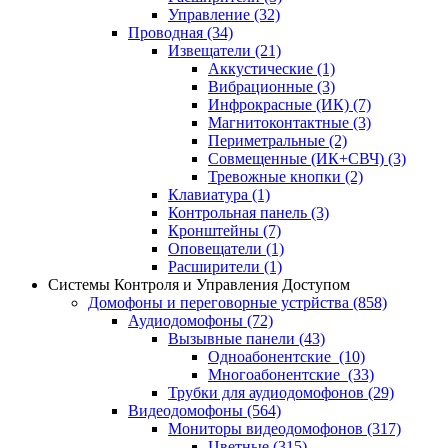
Управление
(32)
Проводная
(34)
Извещатели
(21)
Аккустические
(1)
Вибрационные
(3)
Инфрокрасные (ИК)
(7)
Магнитоконтактные
(3)
Периметральные
(2)
Совмещенные (ИК+СВЧ)
(3)
Тревожные кнопки
(2)
Клавиатура
(1)
Контрольная панель
(3)
Кронштейны
(7)
Оповещатели
(1)
Расширители
(1)
Системы Контроля и Управления Доступом
Домофоны и переговорные устрйства
(858)
Аудиодомофоны
(72)
Вызывные панели
(43)
Одноабонентские
(10)
Многоабонентские
(33)
Трубки для аудиодомофонов
(29)
Видеодомофоны
(564)
Мониторы видеодомофонов
(317)
Цветные
(315)