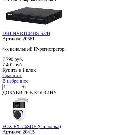
DHI-NVR1104HS-S3/H
Артикул:
20561
4-х канальный IP-регистратор,
7 790 руб.
7 401 руб.
Купить в 1 клик
Сравнить
В избранное
+
-
ДОБАВИТЬ
В КОРЗИНУ
FOX FX-C6SDE (Сплюшка)
Артикул:
20415