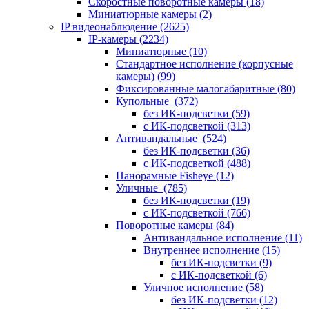
Скоростные поворотные камеры
(18)
Миниатюрные камеры
(2)
IP видеонаблюдение
(2625)
IP-камеры
(2234)
Миниатюрные
(10)
Стандартное исполнение (корпусные
камеры)
(99)
Фиксированные малогабаритные
(80)
Купольные
(372)
без ИК-подсветки
(59)
с ИК-подсветкой
(313)
Антивандальные
(524)
без ИК-подсветки
(36)
с ИК-подсветкой
(488)
Панорамные Fisheye
(12)
Уличные
(785)
без ИК-подсветки
(19)
с ИК-подсветкой
(766)
Поворотные камеры
(84)
Антивандальное исполнение
(11)
Внутреннее исполнение
(15)
без ИК-подсветки
(9)
с ИК-подсветкой
(6)
Уличное исполнение
(58)
без ИК-подсветки
(12)