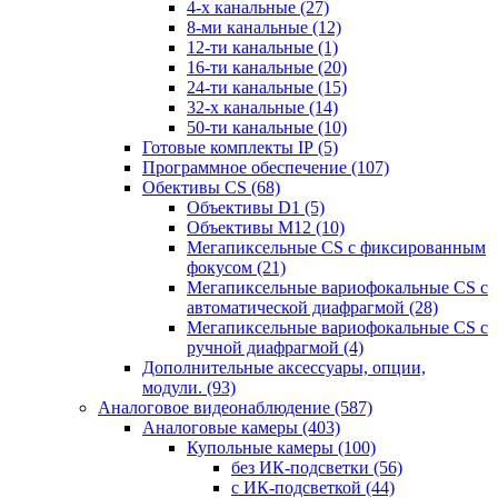
4-х канальные
(27)
8-ми канальные
(12)
12-ти канальные
(1)
16-ти канальные
(20)
24-ти канальные
(15)
32-х канальные
(14)
50-ти канальные
(10)
Готовые комплекты IP
(5)
Программное обеспечение
(107)
Обективы CS
(68)
Объективы D1
(5)
Объективы M12
(10)
Мегапиксельные CS c фиксированным
фокусом
(21)
Мегапиксельные вариофокальные CS c
автоматической диафрагмой
(28)
Мегапиксельные вариофокальные CS c
ручной диафрагмой
(4)
Дополнительные аксессуары, опции,
модули.
(93)
Аналоговое видеонаблюдение
(587)
Аналоговые камеры
(403)
Купольные камеры
(100)
без ИК-подсветки
(56)
с ИК-подсветкой
(44)