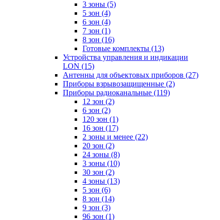
3 зоны
(5)
5 зон
(4)
6 зон
(4)
7 зон
(1)
8 зон
(16)
Готовые комплекты
(13)
Устройства управления и индикации
LON
(15)
Антенны для объектовых приборов
(27)
Приборы взрывозащищенные
(2)
Приборы радиоканальные
(119)
12 зон
(2)
6 зон
(2)
120 зон
(1)
16 зон
(17)
2 зоны и менее
(22)
20 зон
(2)
24 зоны
(8)
3 зоны
(10)
30 зон
(2)
4 зоны
(13)
5 зон
(6)
8 зон
(14)
9 зон
(3)
96 зон
(1)