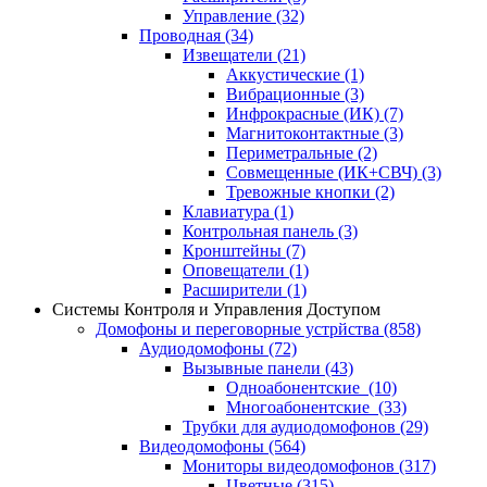
Управление
(32)
Проводная
(34)
Извещатели
(21)
Аккустические
(1)
Вибрационные
(3)
Инфрокрасные (ИК)
(7)
Магнитоконтактные
(3)
Периметральные
(2)
Совмещенные (ИК+СВЧ)
(3)
Тревожные кнопки
(2)
Клавиатура
(1)
Контрольная панель
(3)
Кронштейны
(7)
Оповещатели
(1)
Расширители
(1)
Системы Контроля и Управления Доступом
Домофоны и переговорные устрйства
(858)
Аудиодомофоны
(72)
Вызывные панели
(43)
Одноабонентские
(10)
Многоабонентские
(33)
Трубки для аудиодомофонов
(29)
Видеодомофоны
(564)
Мониторы видеодомофонов
(317)
Цветные
(315)