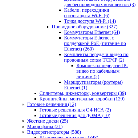
для беспроводных комплектов
(3)
Кабели, переходники,
грозозащита Wi-Fi
(6)
Точка доступа Wi-Fi
(14)
Проводное оборудование
(327)
Коммутаторы Ethernet
(64)
Коммутаторы Ethernet с
поддержкой PoE (питание по
Ethernet)
(260)
Комплекты передачи видео по
проводным сетям TCP/IP
(2)
Комплекты передачи IP-
видео по кабельным
линиям
(2)
Маршрутизаторы (роутеры)
Ethernet
(1)
Сплиттеры, инжекторы, конвертеры
(39)
Кронштейны, монтажные коробки
(129)
Готовые решениия
(12)
Готовые решения для ОФИСА
(2)
Готовые решения для ДОМА
(10)
Жесткие диски
(25)
Микрофоны
(21)
Видеорегистраторы
(588)
IP-видеорегистраторы
(348)