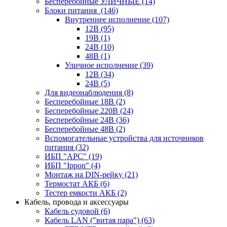
Бесперебойные УЛИЧНЫЕ
(14)
Блоки питания
(146)
Внутреннее исполнение
(107)
12В
(95)
19В
(1)
24В
(10)
48В
(1)
Уличное исполнение
(39)
12В
(34)
24В
(5)
Для видеонаблюдения
(8)
Бесперебойные 18В
(2)
Бесперебойные 220В
(24)
Бесперебойные 24В
(36)
Бесперебойные 48В
(2)
Вспомогательные устройства для источников
питания
(32)
ИБП "APC"
(19)
ИБП "Ippon"
(4)
Монтаж на DIN-рейку
(21)
Термостат АКБ
(6)
Тестер емкости АКБ
(2)
Кабель, провода и аксессуары
Кабель судовой
(6)
Кабель LAN ("витая пара")
(63)