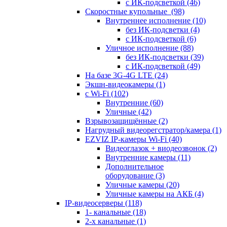
с ИК-подсветкой
(46)
Скоростные купольные
(98)
Внутреннее исполнение
(10)
без ИК-подсветки
(4)
с ИК-подсветкой
(6)
Уличное исполнение
(88)
без ИК-подсветки
(39)
с ИК-подсветкой
(49)
На базе 3G-4G LTE
(24)
Экшн-видеокамеры
(1)
с Wi-Fi
(102)
Внутренние
(60)
Уличные
(42)
Взрывозащищённые
(2)
Нагрудный видеорегстратор/камера
(1)
EZVIZ IP-камеры Wi-Fi
(40)
Видеоглазок + виодеозвонок
(2)
Внутренние камеры
(11)
Дополнительное
оборудование
(3)
Уличные камеры
(20)
Уличные камеры на АКБ
(4)
IP-видеосерверы
(118)
1- канальные
(18)
2-х канальные
(1)