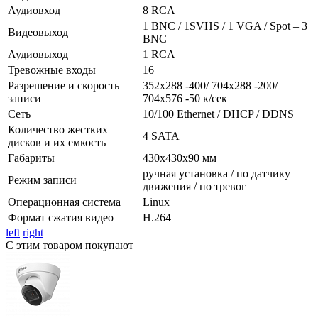
Аудиовход
8 RCA
1 BNC / 1SVHS / 1 VGA / Spot – 3
Видеовыход
BNC
Аудиовыход
1 RCA
Тревожные входы
16
Разрешение и скорость
352х288 -400/ 704х288 -200/
записи
704х576 -50 к/сек
Сеть
10/100 Ethernet / DHCP / DDNS
Количество жестких
4 SATA
дисков и их емкость
Габариты
430х430х90 мм
ручная установка / по датчику
Режим записи
движения / по тревог
Операционная система
Linux
Формат сжатия видео
H.264
left
right
С этим товаром покупают