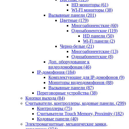
HD мониторы
(61)
WI-FI мониторы
(38)
Вызывные панели
(201)
Цветные
(179)
Многоабоненсткие
(60)
Одноабонентские
(119)
HD панели
(50)
Wi-Fi панели
(2)
Черно-белые
(21)
Многоабонентские
(13)
Одноабонентские
(8)
Доп. оборудование к
видеодомофонам
(46)
IP-домофония
(184)
Комплектующие для IP-домофонов
(9)
Мониторы видеодомофонов
(88)
Вызывные панели
(87)
Переговорные устройства
(38)
Кнопки выхода
(84)
Считыватели, контроллеры, кодовые панели.
(299)
Контроллеры
(75)
Считыватели Touch Memory, Proximity
(182)
Кодовые панели
(40)
Электромагнитные, механические замки,