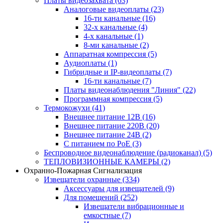
Платы видеозахвата
(63)
Аналоговые видеоплаты
(23)
16-ти канальные
(16)
32-х канальные
(4)
4-х канальные
(1)
8-ми канальные
(2)
Аппаратная компрессия
(5)
Аудиоплаты
(1)
Гибридные и IP-видеоплаты
(7)
16-ти канальные
(7)
Платы видеонаблюдения "Линия"
(22)
Программная компрессия
(5)
Термокожухи
(41)
Внешнее питание 12В
(16)
Внешнее питание 220В
(20)
Внешнее питание 24В
(2)
С питанием по PoE
(3)
Беспроводное видеонаблюдение (радиоканал)
(5)
ТЕПЛОВИЗИОННЫЕ КАМЕРЫ
(2)
Охранно-Пожарная Сигнализация
Извещатели охранные
(334)
Аксессуары для извещателей
(9)
Для помещений
(252)
Извещатели вибрационные и
емкостные
(7)