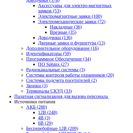
доводчики
(374)
Аксессуары для электро-магнитных
замков
(53)
Электромагнитные замки
(100)
Электромеханические замки
(72)
Накладные
(36)
Врезные
(35)
Доводчики
(136)
Дверные замки и фурнитура
(13)
Дополнительное оборудование
(16)
Идентификаторы
(59)
Программное Обеспечение
(34)
ПО Sphinx
(27)
Радиоканальные системы
(3)
Системы контроля работы охранников
(20)
Системы подсчета посетителей
(2)
Звонки
(3)
Терминалы СКУД
(33)
Палатная сигнализация для вызова персонала
Источники питания
АКБ
(280)
12В
(248)
4В
(3)
6В
(29)
Бесперебойные 12В
(209)