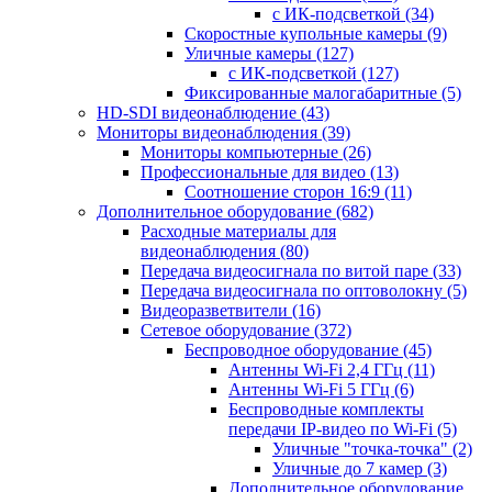
с ИК-подсветкой
(34)
Скоростные купольные камеры
(9)
Уличные камеры
(127)
с ИК-подсветкой
(127)
Фиксированные малогабаритные
(5)
HD-SDI видеонаблюдение
(43)
Мониторы видеонаблюдения
(39)
Мониторы компьютерные
(26)
Профессиональные для видео
(13)
Соотношение сторон 16:9
(11)
Дополнительное оборудование
(682)
Расходные материалы для
видеонаблюдения
(80)
Передача видеосигнала по витой паре
(33)
Передача видеосигнала по оптоволокну
(5)
Видеоразветвители
(16)
Сетевое оборудование
(372)
Беспроводное оборудование
(45)
Антенны Wi-Fi 2,4 ГГц
(11)
Антенны Wi-Fi 5 ГГц
(6)
Беспроводные комплекты
передачи IP-видео по Wi-Fi
(5)
Уличные "точка-точка"
(2)
Уличные до 7 камер
(3)
Дополнительное оборудование