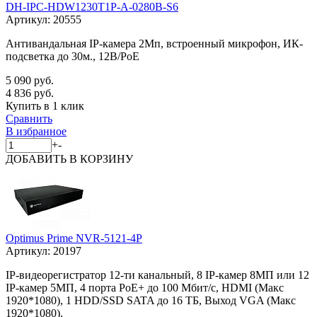
DH-IPC-HDW1230T1P-A-0280B-S6
Артикул:
20555
Антивандальная IP-камера 2Мп, встроенный микрофон, ИК-
подсветка до 30м., 12В/PoE
5 090 руб.
4 836 руб.
Купить в 1 клик
Сравнить
В избранное
+
-
ДОБАВИТЬ
В КОРЗИНУ
Optimus Prime NVR-5121-4P
Артикул:
20197
IP-видеорегистратор 12-ти канальный, 8 IP-камер 8МП или 12
IP-камер 5МП, 4 порта PoE+ до 100 Мбит/с, HDMI (Макс
1920*1080), 1 HDD/SSD SATA до 16 ТБ, Выход VGA (Макс
1920*1080),