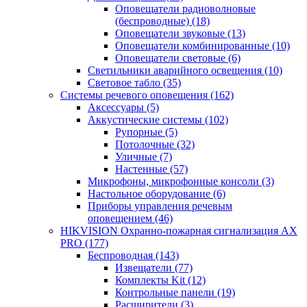
Оповещатели радиоволновые
(беспроводные)
(18)
Оповещатели звуковые
(13)
Оповещатели комбинированные
(10)
Оповещатели световые
(6)
Светильники аварийного освещения
(10)
Световое табло
(35)
Системы речевого оповещения
(162)
Аксессуары
(5)
Аккустические системы
(102)
Рупорные
(5)
Потолочные
(32)
Уличные
(7)
Настенные
(57)
Микрофоны, микрофонные консоли
(3)
Настольное оборудование
(6)
Приборы управления речевым
оповещением
(46)
HIKVISION Охранно-пожарная сигнализация AX
PRO
(177)
Беспроводная
(143)
Извещатели
(77)
Комплекты Kit
(12)
Контрольные панели
(19)
Расширители
(3)