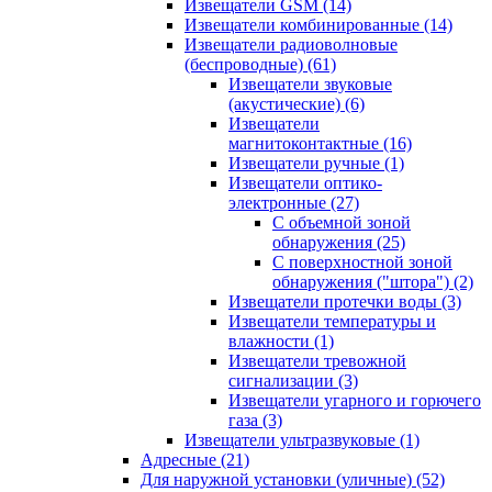
Извещатели GSM
(14)
Извещатели комбинированные
(14)
Извещатели радиоволновые
(беспроводные)
(61)
Извещатели звуковые
(акустические)
(6)
Извещатели
магнитоконтактные
(16)
Извещатели ручные
(1)
Извещатели оптико-
электронные
(27)
С объемной зоной
обнаружения
(25)
С поверхностной зоной
обнаружения ("штора")
(2)
Извещатели протечки воды
(3)
Извещатели температуры и
влажности
(1)
Извещатели тревожной
сигнализации
(3)
Извещатели угарного и горючего
газа
(3)
Извещатели ультразвуковые
(1)
Адресные
(21)
Для наружной установки (уличные)
(52)