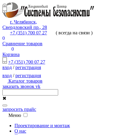
г. Челябинск,
Свердловский пр., 28
+7 (351) 700 07 27
( всегда на связи )
0
Сравнение товаров
0
Корзина
+7 (351) 700 07 27
вход
/
регистрация
вход
/
регистрация
Каталог товаров
заказать звонок
vk
✖
запросить прайс
Меню
Проектирование и монтаж
О нас