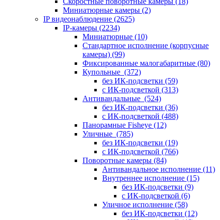
Скоростные поворотные камеры
(18)
Миниатюрные камеры
(2)
IP видеонаблюдение
(2625)
IP-камеры
(2234)
Миниатюрные
(10)
Стандартное исполнение (корпусные
камеры)
(99)
Фиксированные малогабаритные
(80)
Купольные
(372)
без ИК-подсветки
(59)
с ИК-подсветкой
(313)
Антивандальные
(524)
без ИК-подсветки
(36)
с ИК-подсветкой
(488)
Панорамные Fisheye
(12)
Уличные
(785)
без ИК-подсветки
(19)
с ИК-подсветкой
(766)
Поворотные камеры
(84)
Антивандальное исполнение
(11)
Внутреннее исполнение
(15)
без ИК-подсветки
(9)
с ИК-подсветкой
(6)
Уличное исполнение
(58)
без ИК-подсветки
(12)