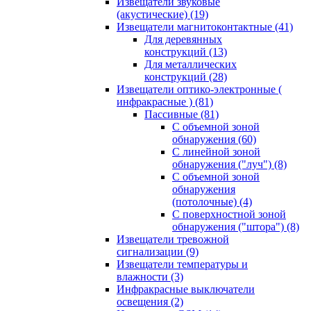
Извещатели звуковые
(акустические)
(19)
Извещатели магнитоконтактные
(41)
Для деревянных
конструкций
(13)
Для металлических
конструкций
(28)
Извещатели оптико-электронные (
инфракрасные )
(81)
Пассивные
(81)
С объемной зоной
обнаружения
(60)
С линейной зоной
обнаружения ("луч")
(8)
С объемной зоной
обнаружения
(потолочные)
(4)
С поверхностной зоной
обнаружения ("штора")
(8)
Извещатели тревожной
сигнализации
(9)
Извещатели температуры и
влажности
(3)
Инфракрасные выключатели
освещения
(2)