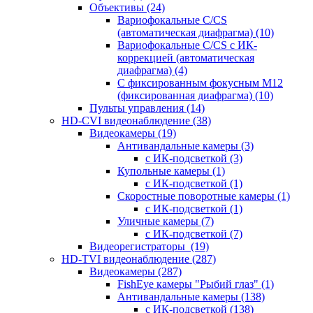
Объективы
(24)
Вариофокальные C/CS
(автоматическая диафрагма)
(10)
Вариофокальные C/CS с ИК-
коррекцией (автоматическая
диафрагма)
(4)
С фиксированным фокусным М12
(фиксированная диафрагма)
(10)
Пульты управления
(14)
HD-CVI видеонаблюдение
(38)
Видеокамеры
(19)
Антивандальные камеры
(3)
с ИК-подсветкой
(3)
Купольные камеры
(1)
с ИК-подсветкой
(1)
Скоростные поворотные камеры
(1)
с ИК-подсветкой
(1)
Уличные камеры
(7)
с ИК-подсветкой
(7)
Видеорегистраторы
(19)
HD-TVI видеонаблюдение
(287)
Видеокамеры
(287)
FishEye камеры "Рыбий глаз"
(1)
Антивандальные камеры
(138)
с ИК-подсветкой
(138)