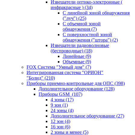
Извещатели оптико-электронные (
инфракрасные )
(34)
С линейной зоной обнаружения
("луч")
(25)
С объемной зоной
обнаружения
(7)
С поверхностной зоной
обнаружения ("штора")
(2)
Извещатели радиоволновые
(беспроводные)
(18)
Линейные
(9)
Объемные
(9)
FOX Система "Умный дом"
(7)
Интегрированная система "ОРИОН"
"Болид"
(210)
Приборы приемно-контрольные для ОПС
(398)
Дополнительное оборудование
(128)
Приборы GSM
(107)
4 зоны
(17)
9 зон
(1)
24 зоны
(4)
Дополнительное оборудование
(27)
12 зон
(4)
16 зон
(6)
2 зоны и менее
(5)