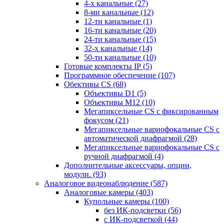
4-х канальные
(27)
8-ми канальные
(12)
12-ти канальные
(1)
16-ти канальные
(20)
24-ти канальные
(15)
32-х канальные
(14)
50-ти канальные
(10)
Готовые комплекты IP
(5)
Программное обеспечение
(107)
Обективы CS
(68)
Объективы D1
(5)
Объективы M12
(10)
Мегапиксельные CS c фиксированным
фокусом
(21)
Мегапиксельные вариофокальные CS c
автоматической диафрагмой
(28)
Мегапиксельные вариофокальные CS c
ручной диафрагмой
(4)
Дополнительные аксессуары, опции,
модули.
(93)
Аналоговое видеонаблюдение
(587)
Аналоговые камеры
(403)
Купольные камеры
(100)
без ИК-подсветки
(56)
с ИК-подсветкой
(44)