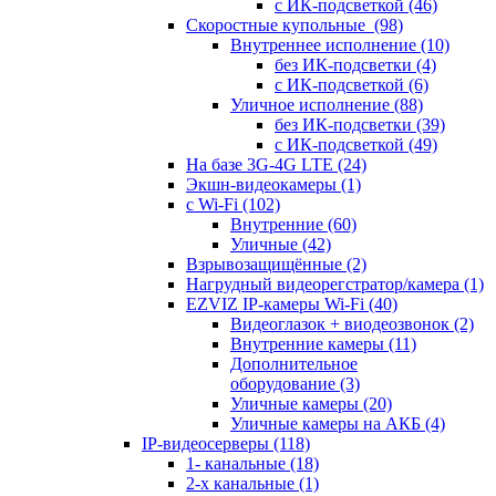
с ИК-подсветкой
(46)
Скоростные купольные
(98)
Внутреннее исполнение
(10)
без ИК-подсветки
(4)
с ИК-подсветкой
(6)
Уличное исполнение
(88)
без ИК-подсветки
(39)
с ИК-подсветкой
(49)
На базе 3G-4G LTE
(24)
Экшн-видеокамеры
(1)
с Wi-Fi
(102)
Внутренние
(60)
Уличные
(42)
Взрывозащищённые
(2)
Нагрудный видеорегстратор/камера
(1)
EZVIZ IP-камеры Wi-Fi
(40)
Видеоглазок + виодеозвонок
(2)
Внутренние камеры
(11)
Дополнительное
оборудование
(3)
Уличные камеры
(20)
Уличные камеры на АКБ
(4)
IP-видеосерверы
(118)
1- канальные
(18)
2-х канальные
(1)