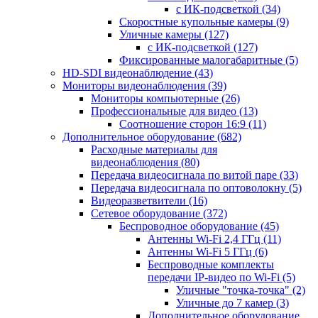
с ИК-подсветкой
(34)
Скоростные купольные камеры
(9)
Уличные камеры
(127)
с ИК-подсветкой
(127)
Фиксированные малогабаритные
(5)
HD-SDI видеонаблюдение
(43)
Мониторы видеонаблюдения
(39)
Мониторы компьютерные
(26)
Профессиональные для видео
(13)
Соотношение сторон 16:9
(11)
Дополнительное оборудование
(682)
Расходные материалы для
видеонаблюдения
(80)
Передача видеосигнала по витой паре
(33)
Передача видеосигнала по оптоволокну
(5)
Видеоразветвители
(16)
Сетевое оборудование
(372)
Беспроводное оборудование
(45)
Антенны Wi-Fi 2,4 ГГц
(11)
Антенны Wi-Fi 5 ГГц
(6)
Беспроводные комплекты
передачи IP-видео по Wi-Fi
(5)
Уличные "точка-точка"
(2)
Уличные до 7 камер
(3)
Дополнительное оборудование