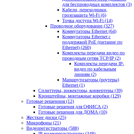
для беспроводных комплектов
(3)
Кабели, переходники,
грозозащита Wi-Fi
(6)
Точка доступа Wi-Fi
(14)
Проводное оборудование
(327)
Коммутаторы Ethernet
(64)
Коммутаторы Ethernet с
поддержкой PoE (питание по
Ethernet)
(260)
Комплекты передачи видео по
проводным сетям TCP/IP
(2)
Комплекты передачи IP-
видео по кабельным
линиям
(2)
Маршрутизаторы (роутеры)
Ethernet
(1)
Сплиттеры, инжекторы, конвертеры
(39)
Кронштейны, монтажные коробки
(129)
Готовые решениия
(12)
Готовые решения для ОФИСА
(2)
Готовые решения для ДОМА
(10)
Жесткие диски
(25)
Микрофоны
(21)
Видеорегистраторы
(588)
IP-видеорегистраторы
(348)