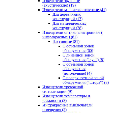
Извещатели звуковые
(акустические)
(19)
Извещатели магнитоконтактные
(41)
Для деревянных
конструкций
(13)
Для металлических
конструкций
(28)
Извещатели оптико-электронные (
инфракрасные )
(81)
Пассивные
(81)
С объемной зоной
обнаружения
(60)
С линейной зоной
обнаружения ("луч")
(8)
С объемной зоной
обнаружения
(потолочные)
(4)
С поверхностной зоной
обнаружения ("штора")
(8)
Извещатели тревожной
сигнализации
(9)
Извещатели температуры и
влажности
(3)
Инфракрасные выключатели
освещения
(2)