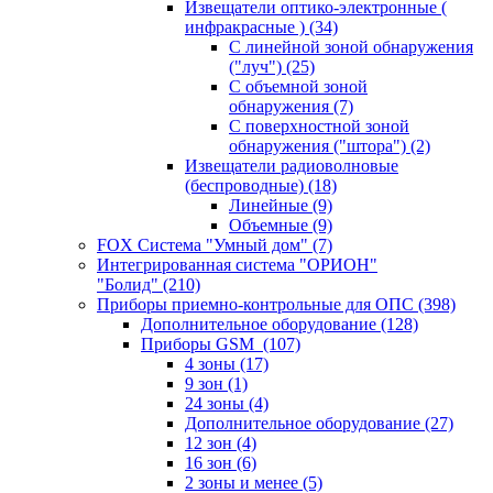
Извещатели оптико-электронные (
инфракрасные )
(34)
С линейной зоной обнаружения
("луч")
(25)
С объемной зоной
обнаружения
(7)
С поверхностной зоной
обнаружения ("штора")
(2)
Извещатели радиоволновые
(беспроводные)
(18)
Линейные
(9)
Объемные
(9)
FOX Система "Умный дом"
(7)
Интегрированная система "ОРИОН"
"Болид"
(210)
Приборы приемно-контрольные для ОПС
(398)
Дополнительное оборудование
(128)
Приборы GSM
(107)
4 зоны
(17)
9 зон
(1)
24 зоны
(4)
Дополнительное оборудование
(27)
12 зон
(4)
16 зон
(6)
2 зоны и менее
(5)