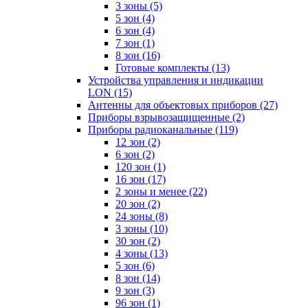
3 зоны
(5)
5 зон
(4)
6 зон
(4)
7 зон
(1)
8 зон
(16)
Готовые комплекты
(13)
Устройства управления и индикации
LON
(15)
Антенны для объектовых приборов
(27)
Приборы взрывозащищенные
(2)
Приборы радиоканальные
(119)
12 зон
(2)
6 зон
(2)
120 зон
(1)
16 зон
(17)
2 зоны и менее
(22)
20 зон
(2)
24 зоны
(8)
3 зоны
(10)
30 зон
(2)
4 зоны
(13)
5 зон
(6)
8 зон
(14)
9 зон
(3)
96 зон
(1)