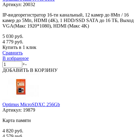
Артикул:
20032
IP-видеорегистратор 16-ти канальный, 12 камер до 8Мп / 16
камер до 5Мп, HDMI (4K), 1 HDD/SSD SATA до 16 ТБ, Выход
VGA(Макс 1920*1080), HDMI (Макс 4K)
5 030 руб.
4 779 руб.
Купить в 1 клик
Сравнить
В избранное
+
-
ДОБАВИТЬ
В КОРЗИНУ
Optimus MicroSDXC 256Gb
Артикул:
19879
Карта памяти
4 820 руб.
4 579 руб.