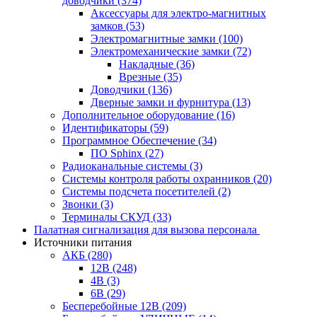
доводчики
(374)
Аксессуары для электро-магнитных
замков
(53)
Электромагнитные замки
(100)
Электромеханические замки
(72)
Накладные
(36)
Врезные
(35)
Доводчики
(136)
Дверные замки и фурнитура
(13)
Дополнительное оборудование
(16)
Идентификаторы
(59)
Программное Обеспечение
(34)
ПО Sphinx
(27)
Радиоканальные системы
(3)
Системы контроля работы охранников
(20)
Системы подсчета посетителей
(2)
Звонки
(3)
Терминалы СКУД
(33)
Палатная сигнализация для вызова персонала
Источники питания
АКБ
(280)
12В
(248)
4В
(3)
6В
(29)
Бесперебойные 12В
(209)