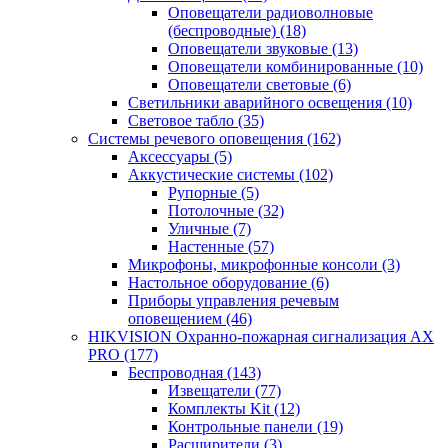
Оповещатели радиоволновые
(беспроводные)
(18)
Оповещатели звуковые
(13)
Оповещатели комбинированные
(10)
Оповещатели световые
(6)
Светильники аварийного освещения
(10)
Световое табло
(35)
Системы речевого оповещения
(162)
Аксессуары
(5)
Аккустические системы
(102)
Рупорные
(5)
Потолочные
(32)
Уличные
(7)
Настенные
(57)
Микрофоны, микрофонные консоли
(3)
Настольное оборудование
(6)
Приборы управления речевым
оповещением
(46)
HIKVISION Охранно-пожарная сигнализация AX
PRO
(177)
Беспроводная
(143)
Извещатели
(77)
Комплекты Kit
(12)
Контрольные панели
(19)
Расширители
(3)