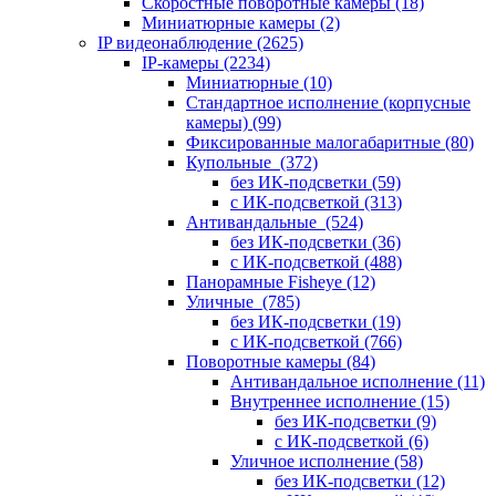
Скоростные поворотные камеры
(18)
Миниатюрные камеры
(2)
IP видеонаблюдение
(2625)
IP-камеры
(2234)
Миниатюрные
(10)
Стандартное исполнение (корпусные
камеры)
(99)
Фиксированные малогабаритные
(80)
Купольные
(372)
без ИК-подсветки
(59)
с ИК-подсветкой
(313)
Антивандальные
(524)
без ИК-подсветки
(36)
с ИК-подсветкой
(488)
Панорамные Fisheye
(12)
Уличные
(785)
без ИК-подсветки
(19)
с ИК-подсветкой
(766)
Поворотные камеры
(84)
Антивандальное исполнение
(11)
Внутреннее исполнение
(15)
без ИК-подсветки
(9)
с ИК-подсветкой
(6)
Уличное исполнение
(58)
без ИК-подсветки
(12)