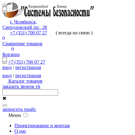
г. Челябинск,
Свердловский пр., 28
+7 (351) 700 07 27
( всегда на связи )
0
Сравнение товаров
0
Корзина
+7 (351) 700 07 27
вход
/
регистрация
вход
/
регистрация
Каталог товаров
заказать звонок
vk
✖
запросить прайс
Меню
Проектирование и монтаж
О нас