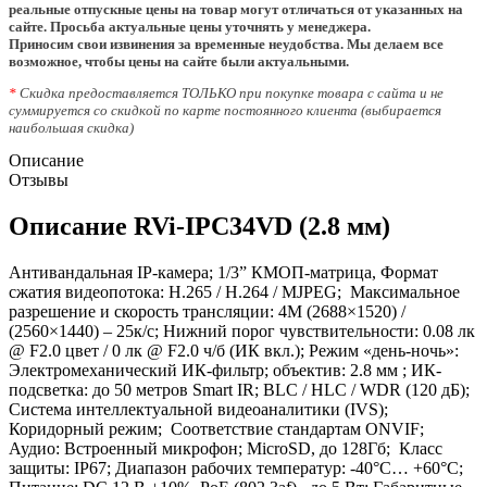
реальные отпускные цены на товар могут отличаться от указанных на
сайте. Просьба актуальные цены уточнять у менеджера.
Приносим свои извинения за временные неудобства. Мы делаем все
возможное, чтобы цены на сайте были актуальными.
*
Скидка предоставляется ТОЛЬКО при покупке товара с сайта и не
суммируется со скидкой по карте постоянного клиента (выбирается
наибольшая скидка)
Описание
Отзывы
Описание RVi-IPC34VD (2.8 мм)
Антивандальная IP-камера; 1/3” КМОП-матрица, Формат
сжатия видеопотока: H.265 / H.264 / MJPEG; Максимальное
разрешение и скорость трансляции: 4М (2688×1520) /
(2560×1440) – 25к/с; Нижний порог чувствительности: 0.08 лк
@ F2.0 цвет / 0 лк @ F2.0 ч/б (ИК вкл.); Режим «день-ночь»:
Электромеханический ИК-фильтр; объектив: 2.8 мм ; ИК-
подсветка: до 50 метров Smart IR; BLC / HLC / WDR (120 дБ);
Система интеллектуальной видеоаналитики (IVS);
Коридорный режим; Соответствие стандартам ONVIF;
Аудио: Встроенный микрофон; MicroSD, до 128Гб; Класс
защиты: IP67; Диапазон рабочих температур: -40°С… +60°С;