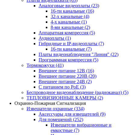
Платы видеозахвата
(63)
Аналоговые видеоплаты
(23)
16-ти канальные
(16)
32-х канальные
(4)
4-х канальные
(1)
8-ми канальные
(2)
Аппаратная компрессия
(5)
Аудиоплаты
(1)
Гибридные и IP-видеоплаты
(7)
16-ти канальные
(7)
Платы видеонаблюдения "Линия"
(22)
Программная компрессия
(5)
Термокожухи
(41)
Внешнее питание 12В
(16)
Внешнее питание 220В
(20)
Внешнее питание 24В
(2)
С питанием по PoE
(3)
Беспроводное видеонаблюдение (радиоканал)
(5)
ТЕПЛОВИЗИОННЫЕ КАМЕРЫ
(2)
Охранно-Пожарная Сигнализация
Извещатели охранные
(334)
Аксессуары для извещателей
(9)
Для помещений
(252)
Извещатели вибрационные и
емкостные
(7)