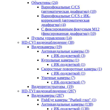
Объективы
(24)
Вариофокальные C/CS
(автоматическая диафрагма)
(10)
Вариофокальные C/CS с ИК-
коррекцией (автоматическая
диафрагма)
(4)
С фиксированным фокусным М12
(фиксированная диафрагма)
(10)
Пульты управления
(14)
HD-CVI видеонаблюдение
(38)
Видеокамеры
(19)
Антивандальные камеры
(3)
с ИК-подсветкой
(3)
Купольные камеры
(1)
с ИК-подсветкой
(1)
Скоростные поворотные камеры
(1)
с ИК-подсветкой
(1)
Уличные камеры
(7)
с ИК-подсветкой
(7)
Видеорегистраторы
(19)
HD-TVI видеонаблюдение
(287)
Видеокамеры
(287)
FishEye камеры "Рыбий глаз"
(1)
Антивандальные камеры
(138)
с ИК-подсветкой
(138)