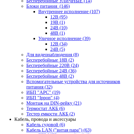
Бесперебойные УЛИЧНЫЕ
(14)
Блоки питания
(146)
Внутреннее исполнение
(107)
12В
(95)
19В
(1)
24В
(10)
48В
(1)
Уличное исполнение
(39)
12В
(34)
24В
(5)
Для видеонаблюдения
(8)
Бесперебойные 18В
(2)
Бесперебойные 220В
(24)
Бесперебойные 24В
(36)
Бесперебойные 48В
(2)
Вспомогательные устройства для источников
питания
(32)
ИБП "APC"
(19)
ИБП "Ippon"
(4)
Монтаж на DIN-рейку
(21)
Термостат АКБ
(6)
Тестер емкости АКБ
(2)
Кабель, провода и аксессуары
Кабель судовой
(6)
Кабель LAN ("витая пара")
(63)