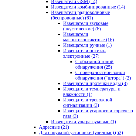
Извещатели GSM
(14)
Извещатели комбинированные
(14)
Извещатели радиоволновые
(беспроводные)
(61)
Извещатели звуковые
(акустические)
(6)
Извещатели
магнитоконтактные
(16)
Извещатели ручные
(1)
Извещатели оптико-
электронные
(27)
С объемной зоной
обнаружения
(25)
С поверхностной зоной
обнаружения ("штора")
(2)
Извещатели протечки воды
(3)
Извещатели температуры и
влажности
(1)
Извещатели тревожной
сигнализации
(3)
Извещатели угарного и горючего
газа
(3)
Извещатели ультразвуковые
(1)
Адресные
(21)
Для наружной установки (уличные)
(52)