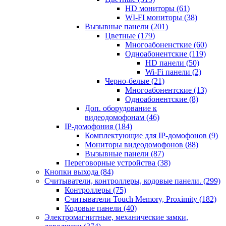
HD мониторы
(61)
WI-FI мониторы
(38)
Вызывные панели
(201)
Цветные
(179)
Многоабоненсткие
(60)
Одноабонентские
(119)
HD панели
(50)
Wi-Fi панели
(2)
Черно-белые
(21)
Многоабонентские
(13)
Одноабонентские
(8)
Доп. оборудование к
видеодомофонам
(46)
IP-домофония
(184)
Комплектующие для IP-домофонов
(9)
Мониторы видеодомофонов
(88)
Вызывные панели
(87)
Переговорные устройства
(38)
Кнопки выхода
(84)
Считыватели, контроллеры, кодовые панели.
(299)
Контроллеры
(75)
Считыватели Touch Memory, Proximity
(182)
Кодовые панели
(40)
Электромагнитные, механические замки,