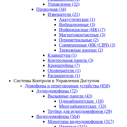
Управление
(32)
Проводная
(34)
Извещатели
(21)
Аккустические
(1)
Вибрационные
(3)
Инфрокрасные (ИК)
(7)
Магнитоконтактные
(3)
Периметральные
(2)
Совмещенные (ИК+СВЧ)
(3)
Тревожные кнопки
(2)
Клавиатура
(1)
Контрольная панель
(3)
Кронштейны
(7)
Оповещатели
(1)
Расширители
(1)
Системы Контроля и Управления Доступом
Домофоны и переговорные устрйства
(858)
Аудиодомофоны
(72)
Вызывные панели
(43)
Одноабонентские
(10)
Многоабонентские
(33)
Трубки для аудиодомофонов
(29)
Видеодомофоны
(564)
Мониторы видеодомофонов
(317)
Цветные
(315)