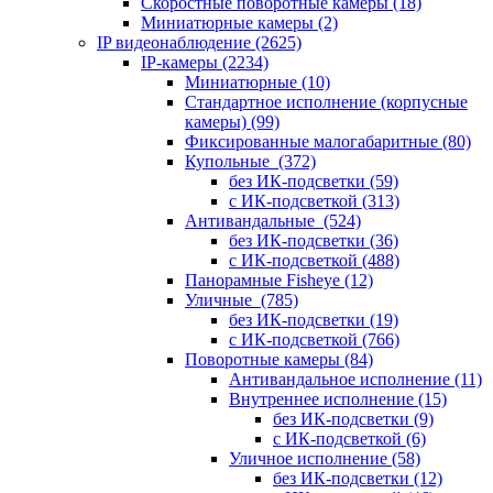
Скоростные поворотные камеры
(18)
Миниатюрные камеры
(2)
IP видеонаблюдение
(2625)
IP-камеры
(2234)
Миниатюрные
(10)
Стандартное исполнение (корпусные
камеры)
(99)
Фиксированные малогабаритные
(80)
Купольные
(372)
без ИК-подсветки
(59)
с ИК-подсветкой
(313)
Антивандальные
(524)
без ИК-подсветки
(36)
с ИК-подсветкой
(488)
Панорамные Fisheye
(12)
Уличные
(785)
без ИК-подсветки
(19)
с ИК-подсветкой
(766)
Поворотные камеры
(84)
Антивандальное исполнение
(11)
Внутреннее исполнение
(15)
без ИК-подсветки
(9)
с ИК-подсветкой
(6)
Уличное исполнение
(58)
без ИК-подсветки
(12)