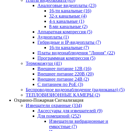
Платы видеозахвата
(63)
Аналоговые видеоплаты
(23)
16-ти канальные
(16)
32-х канальные
(4)
4-х канальные
(1)
8-ми канальные
(2)
Аппаратная компрессия
(5)
Аудиоплаты
(1)
Гибридные и IP-видеоплаты
(7)
16-ти канальные
(7)
Платы видеонаблюдения "Линия"
(22)
Программная компрессия
(5)
Термокожухи
(41)
Внешнее питание 12В
(16)
Внешнее питание 220В
(20)
Внешнее питание 24В
(2)
С питанием по PoE
(3)
Беспроводное видеонаблюдение (радиоканал)
(5)
ТЕПЛОВИЗИОННЫЕ КАМЕРЫ
(2)
Охранно-Пожарная Сигнализация
Извещатели охранные
(334)
Аксессуары для извещателей
(9)
Для помещений
(252)
Извещатели вибрационные и
емкостные
(7)