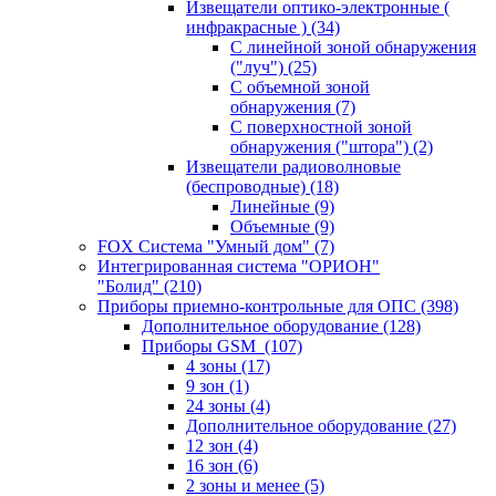
Извещатели оптико-электронные (
инфракрасные )
(34)
С линейной зоной обнаружения
("луч")
(25)
С объемной зоной
обнаружения
(7)
С поверхностной зоной
обнаружения ("штора")
(2)
Извещатели радиоволновые
(беспроводные)
(18)
Линейные
(9)
Объемные
(9)
FOX Система "Умный дом"
(7)
Интегрированная система "ОРИОН"
"Болид"
(210)
Приборы приемно-контрольные для ОПС
(398)
Дополнительное оборудование
(128)
Приборы GSM
(107)
4 зоны
(17)
9 зон
(1)
24 зоны
(4)
Дополнительное оборудование
(27)
12 зон
(4)
16 зон
(6)
2 зоны и менее
(5)