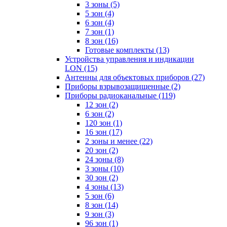
3 зоны
(5)
5 зон
(4)
6 зон
(4)
7 зон
(1)
8 зон
(16)
Готовые комплекты
(13)
Устройства управления и индикации
LON
(15)
Антенны для объектовых приборов
(27)
Приборы взрывозащищенные
(2)
Приборы радиоканальные
(119)
12 зон
(2)
6 зон
(2)
120 зон
(1)
16 зон
(17)
2 зоны и менее
(22)
20 зон
(2)
24 зоны
(8)
3 зоны
(10)
30 зон
(2)
4 зоны
(13)
5 зон
(6)
8 зон
(14)
9 зон
(3)
96 зон
(1)