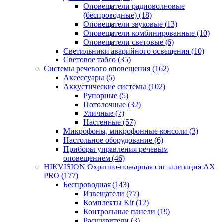
Оповещатели радиоволновые
(беспроводные)
(18)
Оповещатели звуковые
(13)
Оповещатели комбинированные
(10)
Оповещатели световые
(6)
Светильники аварийного освещения
(10)
Световое табло
(35)
Системы речевого оповещения
(162)
Аксессуары
(5)
Аккустические системы
(102)
Рупорные
(5)
Потолочные
(32)
Уличные
(7)
Настенные
(57)
Микрофоны, микрофонные консоли
(3)
Настольное оборудование
(6)
Приборы управления речевым
оповещением
(46)
HIKVISION Охранно-пожарная сигнализация AX
PRO
(177)
Беспроводная
(143)
Извещатели
(77)
Комплекты Kit
(12)
Контрольные панели
(19)
Расширители
(3)