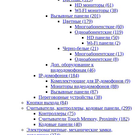
HD мониторы
(61)
WI-FI мониторы
(38)
Вызывные панели
(201)
Цветные
(179)
Многоабоненсткие
(60)
Одноабонентские
(119)
HD панели
(50)
Wi-Fi панели
(2)
Черно-белые
(21)
Многоабонентские
(13)
Одноабонентские
(8)
Доп. оборудование к
видеодомофонам
(46)
IP-домофония
(184)
Комплектующие для IP-домофонов
(9)
Мониторы видеодомофонов
(88)
Вызывные панели
(87)
Переговорные устройства
(38)
Кнопки выхода
(84)
Считыватели, контроллеры, кодовые панели.
(299)
Контроллеры
(75)
Считыватели Touch Memory, Proximity
(182)
Кодовые панели
(40)
Электромагнитные, механические замки,