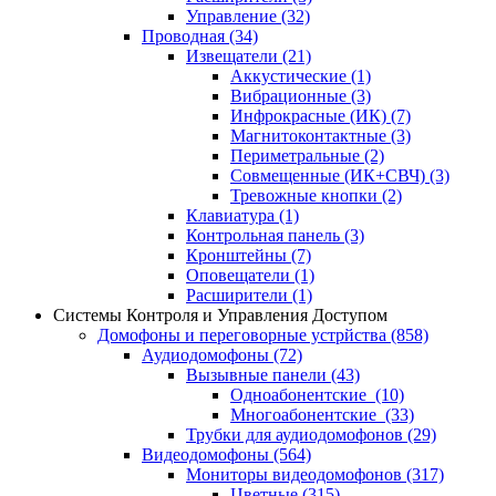
Управление
(32)
Проводная
(34)
Извещатели
(21)
Аккустические
(1)
Вибрационные
(3)
Инфрокрасные (ИК)
(7)
Магнитоконтактные
(3)
Периметральные
(2)
Совмещенные (ИК+СВЧ)
(3)
Тревожные кнопки
(2)
Клавиатура
(1)
Контрольная панель
(3)
Кронштейны
(7)
Оповещатели
(1)
Расширители
(1)
Системы Контроля и Управления Доступом
Домофоны и переговорные устрйства
(858)
Аудиодомофоны
(72)
Вызывные панели
(43)
Одноабонентские
(10)
Многоабонентские
(33)
Трубки для аудиодомофонов
(29)
Видеодомофоны
(564)
Мониторы видеодомофонов
(317)
Цветные
(315)