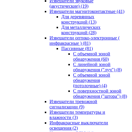
Извещатели звуковые
(акустические)
(19)
Извещатели магнитоконтактные
(41)
Для деревянных
конструкций
(13)
Для металлических
конструкций
(28)
Извещатели оптико-электронные (
инфракрасные )
(81)
Пассивные
(81)
С объемной зоной
обнаружения
(60)
С линейной зоной
обнаружения ("луч")
(8)
С объемной зоной
обнаружения
(потолочные)
(4)
С поверхностной зоной
обнаружения ("штора")
(8)
Извещатели тревожной
сигнализации
(9)
Извещатели температуры и
влажности
(3)
Инфракрасные выключатели
освещения
(2)