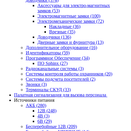
доводчики
(374)
Аксессуары для электро-магнитных
замков
(53)
Электромагнитные замки
(100)
Электромеханические замки
(72)
Накладные
(36)
Врезные
(35)
Доводчики
(136)
Дверные замки и фурнитура
(13)
Дополнительное оборудование
(16)
Идентификаторы
(59)
Программное Обеспечение
(34)
ПО Sphinx
(27)
Радиоканальные системы
(3)
Системы контроля работы охранников
(20)
Системы подсчета посетителей
(2)
Звонки
(3)
Терминалы СКУД
(33)
Палатная сигнализация для вызова персонала
Источники питания
АКБ
(280)
12В
(248)
4В
(3)
6В
(29)
Бесперебойные 12В
(209)