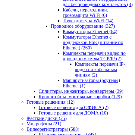
для беспроводных комплектов
(3)
Кабели, переходники,
грозозащита Wi-Fi
(6)
Точка доступа Wi-Fi
(14)
Проводное оборудование
(327)
Коммутаторы Ethernet
(64)
Коммутаторы Ethernet с
поддержкой PoE (питание по
Ethernet)
(260)
Комплекты передачи видео по
проводным сетям TCP/IP
(2)
Комплекты передачи IP-
видео по кабельным
линиям
(2)
Маршрутизаторы (роутеры)
Ethernet
(1)
Сплиттеры, инжекторы, конвертеры
(39)
Кронштейны, монтажные коробки
(129)
Готовые решениия
(12)
Готовые решения для ОФИСА
(2)
Готовые решения для ДОМА
(10)
Жесткие диски
(25)
Микрофоны
(21)
Видеорегистраторы
(588)
IP-видеорегистраторы
(348)