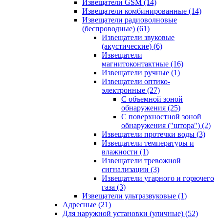
Извещатели GSM
(14)
Извещатели комбинированные
(14)
Извещатели радиоволновые
(беспроводные)
(61)
Извещатели звуковые
(акустические)
(6)
Извещатели
магнитоконтактные
(16)
Извещатели ручные
(1)
Извещатели оптико-
электронные
(27)
С объемной зоной
обнаружения
(25)
С поверхностной зоной
обнаружения ("штора")
(2)
Извещатели протечки воды
(3)
Извещатели температуры и
влажности
(1)
Извещатели тревожной
сигнализации
(3)
Извещатели угарного и горючего
газа
(3)
Извещатели ультразвуковые
(1)
Адресные
(21)
Для наружной установки (уличные)
(52)