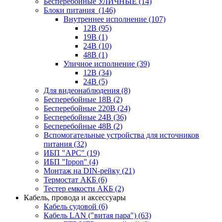
Бесперебойные УЛИЧНЫЕ
(14)
Блоки питания
(146)
Внутреннее исполнение
(107)
12В
(95)
19В
(1)
24В
(10)
48В
(1)
Уличное исполнение
(39)
12В
(34)
24В
(5)
Для видеонаблюдения
(8)
Бесперебойные 18В
(2)
Бесперебойные 220В
(24)
Бесперебойные 24В
(36)
Бесперебойные 48В
(2)
Вспомогательные устройства для источников
питания
(32)
ИБП "APC"
(19)
ИБП "Ippon"
(4)
Монтаж на DIN-рейку
(21)
Термостат АКБ
(6)
Тестер емкости АКБ
(2)
Кабель, провода и аксессуары
Кабель судовой
(6)
Кабель LAN ("витая пара")
(63)