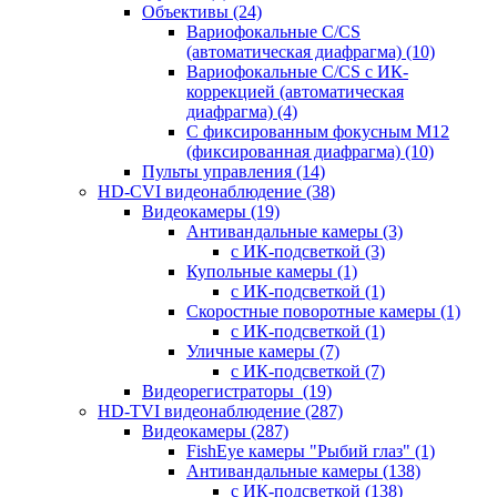
Объективы
(24)
Вариофокальные C/CS
(автоматическая диафрагма)
(10)
Вариофокальные C/CS с ИК-
коррекцией (автоматическая
диафрагма)
(4)
С фиксированным фокусным М12
(фиксированная диафрагма)
(10)
Пульты управления
(14)
HD-CVI видеонаблюдение
(38)
Видеокамеры
(19)
Антивандальные камеры
(3)
с ИК-подсветкой
(3)
Купольные камеры
(1)
с ИК-подсветкой
(1)
Скоростные поворотные камеры
(1)
с ИК-подсветкой
(1)
Уличные камеры
(7)
с ИК-подсветкой
(7)
Видеорегистраторы
(19)
HD-TVI видеонаблюдение
(287)
Видеокамеры
(287)
FishEye камеры "Рыбий глаз"
(1)
Антивандальные камеры
(138)
с ИК-подсветкой
(138)