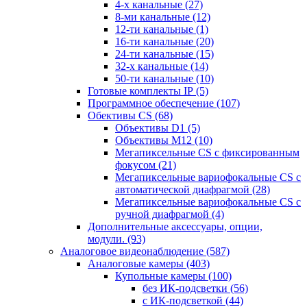
4-х канальные
(27)
8-ми канальные
(12)
12-ти канальные
(1)
16-ти канальные
(20)
24-ти канальные
(15)
32-х канальные
(14)
50-ти канальные
(10)
Готовые комплекты IP
(5)
Программное обеспечение
(107)
Обективы CS
(68)
Объективы D1
(5)
Объективы M12
(10)
Мегапиксельные CS c фиксированным
фокусом
(21)
Мегапиксельные вариофокальные CS c
автоматической диафрагмой
(28)
Мегапиксельные вариофокальные CS c
ручной диафрагмой
(4)
Дополнительные аксессуары, опции,
модули.
(93)
Аналоговое видеонаблюдение
(587)
Аналоговые камеры
(403)
Купольные камеры
(100)
без ИК-подсветки
(56)
с ИК-подсветкой
(44)