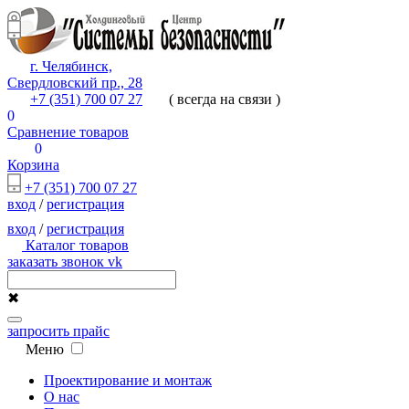
г. Челябинск,
Свердловский пр., 28
+7 (351) 700 07 27
( всегда на связи )
0
Сравнение товаров
0
Корзина
+7 (351) 700 07 27
вход
/
регистрация
вход
/
регистрация
Каталог товаров
заказать звонок
vk
✖
запросить прайс
Меню
Проектирование и монтаж
О нас