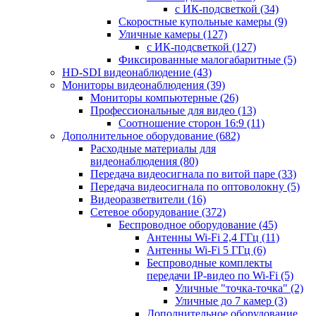
с ИК-подсветкой
(34)
Скоростные купольные камеры
(9)
Уличные камеры
(127)
с ИК-подсветкой
(127)
Фиксированные малогабаритные
(5)
HD-SDI видеонаблюдение
(43)
Мониторы видеонаблюдения
(39)
Мониторы компьютерные
(26)
Профессиональные для видео
(13)
Соотношение сторон 16:9
(11)
Дополнительное оборудование
(682)
Расходные материалы для
видеонаблюдения
(80)
Передача видеосигнала по витой паре
(33)
Передача видеосигнала по оптоволокну
(5)
Видеоразветвители
(16)
Сетевое оборудование
(372)
Беспроводное оборудование
(45)
Антенны Wi-Fi 2,4 ГГц
(11)
Антенны Wi-Fi 5 ГГц
(6)
Беспроводные комплекты
передачи IP-видео по Wi-Fi
(5)
Уличные "точка-точка"
(2)
Уличные до 7 камер
(3)
Дополнительное оборудование