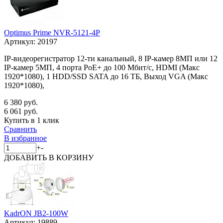
Optimus Prime NVR-5121-4P
Артикул:
20197
IP-видеорегистратор 12-ти канальный, 8 IP-камер 8МП или 12
IP-камер 5МП, 4 порта PoE+ до 100 Мбит/с, HDMI (Макс
1920*1080), 1 HDD/SSD SATA до 16 ТБ, Выход VGA (Макс
1920*1080),
6 380 руб.
6 061 руб.
Купить в 1 клик
Сравнить
В избранное
+
-
ДОБАВИТЬ
В КОРЗИНУ
KadrON JB2-100W
Артикул:
19889