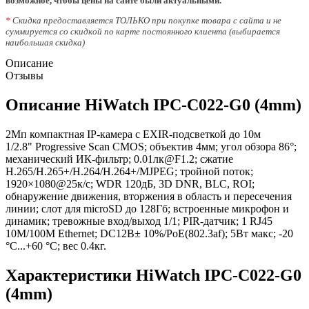
возможное, чтобы цены на сайте были актуальными.
*
Скидка предоставляется ТОЛЬКО при покупке товара с сайта и не
суммируется со скидкой по карте постоянного клиента (выбирается
наибольшая скидка)
Описание
Отзывы
Описание HiWatch IPC-C022-G0 (4mm)
2Мп компактная IP-камера с EXIR-подсветкой до 10м
1/2.8" Progressive Scan CMOS; объектив 4мм; угол обзора 86°;
механический ИК-фильтр; 0.01лк@F1.2; сжатие
H.265/H.265+/H.264/H.264+/MJPEG; тройной поток;
1920×1080@25к/с; WDR 120дБ, 3D DNR, BLC, ROI;
обнаружение движения, вторжения в область и пересечения
линии; слот для microSD до 128Гб; встроенные микрофон и
динамик; тревожные вход/выход 1/1; PIR-датчик; 1 RJ45
10M/100M Ethernet; DC12В± 10%/PoE(802.3af); 5Вт макс; -20
°C...+60 °C; вес 0.4кг.
Характеристики HiWatch IPC-C022-G0
(4mm)