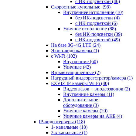
с ИК-подсветкой
(46)
Скоростные купольные
(98)
Внутреннее исполнение
(10)
без ИК-подсветки
(4)
с ИК-подсветкой
(6)
Уличное исполнение
(88)
без ИК-подсветки
(39)
с ИК-подсветкой
(49)
На базе 3G-4G LTE
(24)
Экшн-видеокамеры
(1)
с Wi-Fi
(102)
Внутренние
(60)
Уличные
(42)
Взрывозащищённые
(2)
Нагрудный видеорегстратор/камера
(1)
EZVIZ IP-камеры Wi-Fi
(40)
Видеоглазок + виодеозвонок
(2)
Внутренние камеры
(11)
Дополнительное
оборудование
(3)
Уличные камеры
(20)
Уличные камеры на АКБ
(4)
IP-видеосерверы
(118)
1- канальные
(18)
2-х канальные
(1)