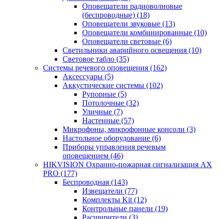
Оповещатели радиоволновые
(беспроводные)
(18)
Оповещатели звуковые
(13)
Оповещатели комбинированные
(10)
Оповещатели световые
(6)
Светильники аварийного освещения
(10)
Световое табло
(35)
Системы речевого оповещения
(162)
Аксессуары
(5)
Аккустические системы
(102)
Рупорные
(5)
Потолочные
(32)
Уличные
(7)
Настенные
(57)
Микрофоны, микрофонные консоли
(3)
Настольное оборудование
(6)
Приборы управления речевым
оповещением
(46)
HIKVISION Охранно-пожарная сигнализация AX
PRO
(177)
Беспроводная
(143)
Извещатели
(77)
Комплекты Kit
(12)
Контрольные панели
(19)
Расширители
(3)