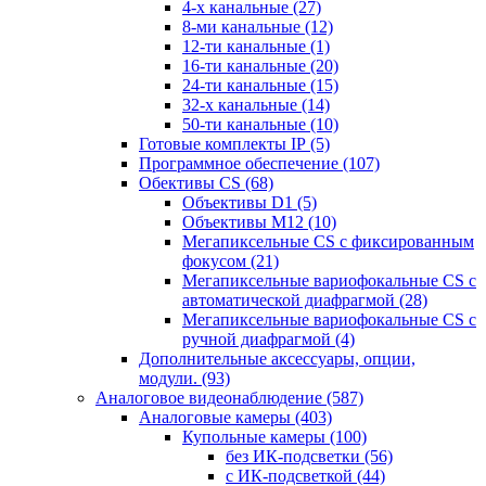
4-х канальные
(27)
8-ми канальные
(12)
12-ти канальные
(1)
16-ти канальные
(20)
24-ти канальные
(15)
32-х канальные
(14)
50-ти канальные
(10)
Готовые комплекты IP
(5)
Программное обеспечение
(107)
Обективы CS
(68)
Объективы D1
(5)
Объективы M12
(10)
Мегапиксельные CS c фиксированным
фокусом
(21)
Мегапиксельные вариофокальные CS c
автоматической диафрагмой
(28)
Мегапиксельные вариофокальные CS c
ручной диафрагмой
(4)
Дополнительные аксессуары, опции,
модули.
(93)
Аналоговое видеонаблюдение
(587)
Аналоговые камеры
(403)
Купольные камеры
(100)
без ИК-подсветки
(56)
с ИК-подсветкой
(44)