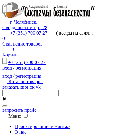
г. Челябинск,
Свердловский пр., 28
+7 (351) 700 07 27
( всегда на связи )
0
Сравнение товаров
0
Корзина
+7 (351) 700 07 27
вход
/
регистрация
вход
/
регистрация
Каталог товаров
заказать звонок
vk
✖
запросить прайс
Меню
Проектирование и монтаж
О нас