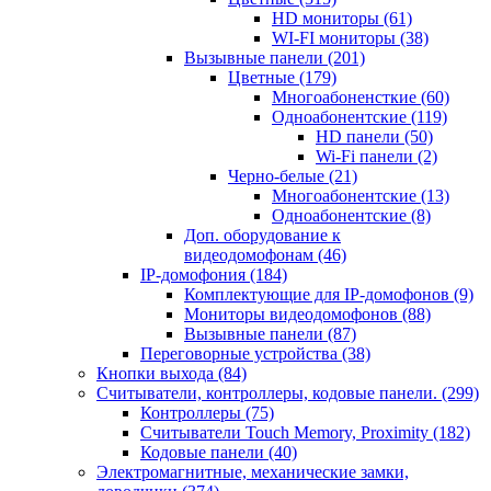
HD мониторы
(61)
WI-FI мониторы
(38)
Вызывные панели
(201)
Цветные
(179)
Многоабоненсткие
(60)
Одноабонентские
(119)
HD панели
(50)
Wi-Fi панели
(2)
Черно-белые
(21)
Многоабонентские
(13)
Одноабонентские
(8)
Доп. оборудование к
видеодомофонам
(46)
IP-домофония
(184)
Комплектующие для IP-домофонов
(9)
Мониторы видеодомофонов
(88)
Вызывные панели
(87)
Переговорные устройства
(38)
Кнопки выхода
(84)
Считыватели, контроллеры, кодовые панели.
(299)
Контроллеры
(75)
Считыватели Touch Memory, Proximity
(182)
Кодовые панели
(40)
Электромагнитные, механические замки,