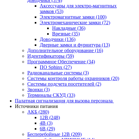
доводчики
(374)
Аксессуары для электро-магнитных
замков
(53)
Электромагнитные замки
(100)
Электромеханические замки
(72)
Накладные
(36)
Врезные
(35)
Доводчики
(136)
Дверные замки и фурнитура
(13)
Дополнительное оборудование
(16)
Идентификаторы
(59)
Программное Обеспечение
(34)
ПО Sphinx
(27)
Радиоканальные системы
(3)
Системы контроля работы охранников
(20)
Системы подсчета посетителей
(2)
Звонки
(3)
Терминалы СКУД
(33)
Палатная сигнализация для вызова персонала
Источники питания
АКБ
(280)
12В
(248)
4В
(3)
6В
(29)
Бесперебойные 12В
(209)