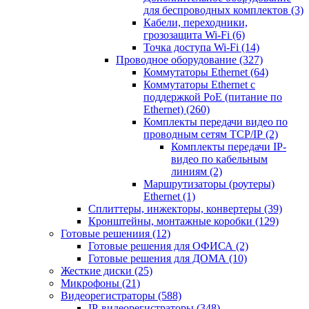
для беспроводных комплектов
(3)
Кабели, переходники,
грозозащита Wi-Fi
(6)
Точка доступа Wi-Fi
(14)
Проводное оборудование
(327)
Коммутаторы Ethernet
(64)
Коммутаторы Ethernet с
поддержкой PoE (питание по
Ethernet)
(260)
Комплекты передачи видео по
проводным сетям TCP/IP
(2)
Комплекты передачи IP-
видео по кабельным
линиям
(2)
Маршрутизаторы (роутеры)
Ethernet
(1)
Сплиттеры, инжекторы, конвертеры
(39)
Кронштейны, монтажные коробки
(129)
Готовые решениия
(12)
Готовые решения для ОФИСА
(2)
Готовые решения для ДОМА
(10)
Жесткие диски
(25)
Микрофоны
(21)
Видеорегистраторы
(588)
IP-видеорегистраторы
(348)