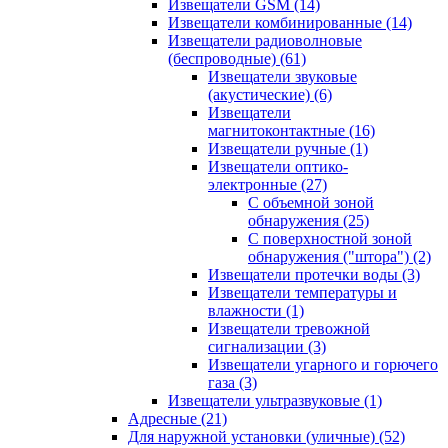
Извещатели GSM
(14)
Извещатели комбинированные
(14)
Извещатели радиоволновые
(беспроводные)
(61)
Извещатели звуковые
(акустические)
(6)
Извещатели
магнитоконтактные
(16)
Извещатели ручные
(1)
Извещатели оптико-
электронные
(27)
С объемной зоной
обнаружения
(25)
С поверхностной зоной
обнаружения ("штора")
(2)
Извещатели протечки воды
(3)
Извещатели температуры и
влажности
(1)
Извещатели тревожной
сигнализации
(3)
Извещатели угарного и горючего
газа
(3)
Извещатели ультразвуковые
(1)
Адресные
(21)
Для наружной установки (уличные)
(52)