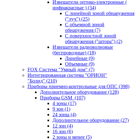
Извещатели оптико-электронные (
инфракрасные )
(34)
С линейной зоной обнаружения
("луч")
(25)
С объемной зоной
обнаружения
(7)
С поверхностной зоной
обнаружения ("штора")
(2)
Извещатели радиоволновые
(беспроводные)
(18)
Линейные
(9)
Объемные
(9)
FOX Система "Умный дом"
(7)
Интегрированная система "ОРИОН"
"Болид"
(210)
Приборы приемно-контрольные для ОПС
(398)
Дополнительное оборудование
(128)
Приборы GSM
(107)
4 зоны
(17)
9 зон
(1)
24 зоны
(4)
Дополнительное оборудование
(27)
12 зон
(4)
16 зон
(6)
2 зоны и менее
(5)