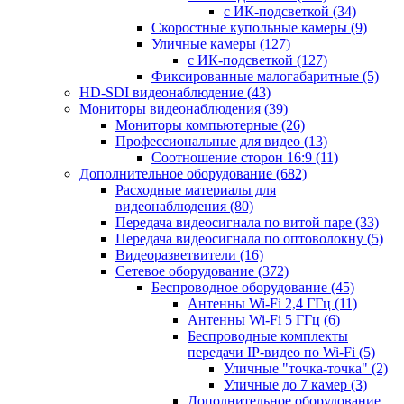
с ИК-подсветкой
(34)
Скоростные купольные камеры
(9)
Уличные камеры
(127)
с ИК-подсветкой
(127)
Фиксированные малогабаритные
(5)
HD-SDI видеонаблюдение
(43)
Мониторы видеонаблюдения
(39)
Мониторы компьютерные
(26)
Профессиональные для видео
(13)
Соотношение сторон 16:9
(11)
Дополнительное оборудование
(682)
Расходные материалы для
видеонаблюдения
(80)
Передача видеосигнала по витой паре
(33)
Передача видеосигнала по оптоволокну
(5)
Видеоразветвители
(16)
Сетевое оборудование
(372)
Беспроводное оборудование
(45)
Антенны Wi-Fi 2,4 ГГц
(11)
Антенны Wi-Fi 5 ГГц
(6)
Беспроводные комплекты
передачи IP-видео по Wi-Fi
(5)
Уличные "точка-точка"
(2)
Уличные до 7 камер
(3)
Дополнительное оборудование