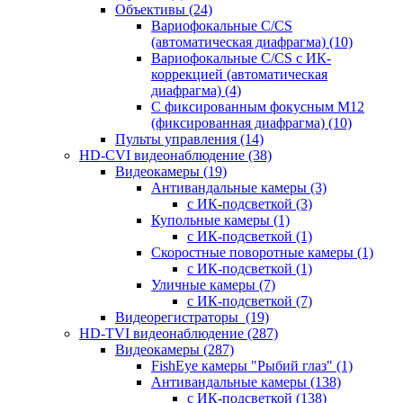
Объективы
(24)
Вариофокальные C/CS
(автоматическая диафрагма)
(10)
Вариофокальные C/CS с ИК-
коррекцией (автоматическая
диафрагма)
(4)
С фиксированным фокусным М12
(фиксированная диафрагма)
(10)
Пульты управления
(14)
HD-CVI видеонаблюдение
(38)
Видеокамеры
(19)
Антивандальные камеры
(3)
с ИК-подсветкой
(3)
Купольные камеры
(1)
с ИК-подсветкой
(1)
Скоростные поворотные камеры
(1)
с ИК-подсветкой
(1)
Уличные камеры
(7)
с ИК-подсветкой
(7)
Видеорегистраторы
(19)
HD-TVI видеонаблюдение
(287)
Видеокамеры
(287)
FishEye камеры "Рыбий глаз"
(1)
Антивандальные камеры
(138)
с ИК-подсветкой
(138)