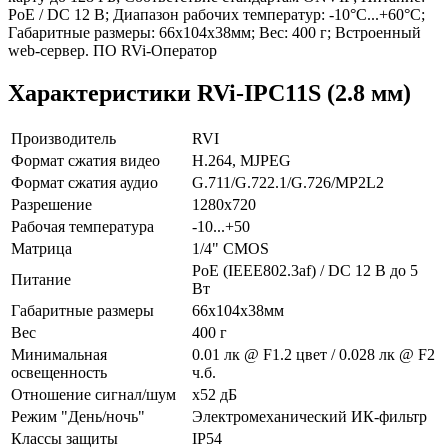
PoE / DC 12 В; Диапазон рабочих температур: -10°С...+60°С;
Габаритные размеры: 66х104х38мм; Вес: 400 г; Встроенный
web-сервер. ПО RVi-Оператор
Характеристики RVi-IPC11S (2.8 мм)
Производитель
RVI
Формат сжатия видео
H.264, MJPEG
Формат сжатия аудио
G.711/G.722.1/G.726/MP2L2
Разрешение
1280х720
Рабочая температура
-10...+50
Матрица
1/4" CMOS
PoE (IEEE802.3af) / DC 12 В до 5
Питание
Вт
Габаритные размеры
66х104х38мм
Вес
400 г
Минимальная
0.01 лк @ F1.2 цвет / 0.028 лк @ F2
освещенность
ч.б.
Отношение сигнал/шум
x52 дБ
Режим "День/ночь"
Электромеханический ИК-фильтр
Классы защиты
IP54