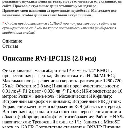
реальные отпускные цены на товар могут отличаться от указанных на
сайте. Просьба актуальные цены уточнять у менеджера.
Приносим свои извинения за временные неудобства. Мы делаем все
возможное, чтобы цены на сайте были актуальными.
*
Скидка предоставляется ТОЛЬКО при покупке товара с сайта и не
суммируется со скидкой по карте постоянного клиента (выбирается
наибольшая скидка)
Описание
Отзывы
Описание RVi-IPC11S (2.8 мм)
Фиксированная малогабаритная IP-камера; 1/4” КМОП,
прогрессивная развертка; Формат сжатия: H.264/MJPEG;
Максимальное разрешение и скорость трансляции: 1280х720,
25 к/с; Объектив: 2.8 мм; Нижний порог чувствительности:
0.01 лк @ F1.2 цвет / 0.028 лк @ F2 ч.б.; ИК-подсветка: до 10
метров; Режим «день-ночь»: Механический ИК-фильтр;
Встроенный микрофон и динамик; Встроенный PIR датчик;
Управление качеством изображения ROI (область интереса);
Встроенная видеоаналитика (контроль пересечения линии и
области); «Коридорный» формат изображения; Работа с NAS-
накопителями; Тревожный вх./вых.: 1/1; Запись на MicroSD
карту до 128 ГБ; Соответствие стандартам ONVIF; Питание: