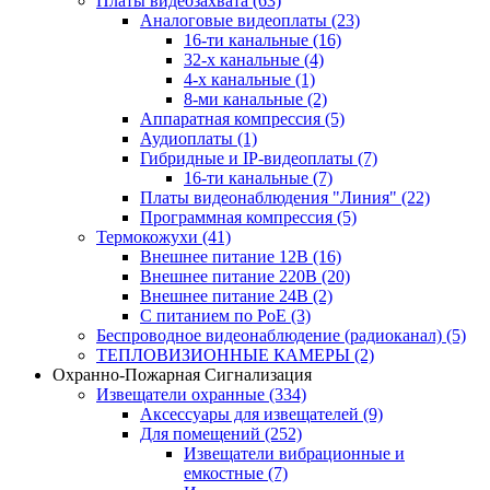
Платы видеозахвата
(63)
Аналоговые видеоплаты
(23)
16-ти канальные
(16)
32-х канальные
(4)
4-х канальные
(1)
8-ми канальные
(2)
Аппаратная компрессия
(5)
Аудиоплаты
(1)
Гибридные и IP-видеоплаты
(7)
16-ти канальные
(7)
Платы видеонаблюдения "Линия"
(22)
Программная компрессия
(5)
Термокожухи
(41)
Внешнее питание 12В
(16)
Внешнее питание 220В
(20)
Внешнее питание 24В
(2)
С питанием по PoE
(3)
Беспроводное видеонаблюдение (радиоканал)
(5)
ТЕПЛОВИЗИОННЫЕ КАМЕРЫ
(2)
Охранно-Пожарная Сигнализация
Извещатели охранные
(334)
Аксессуары для извещателей
(9)
Для помещений
(252)
Извещатели вибрационные и
емкостные
(7)