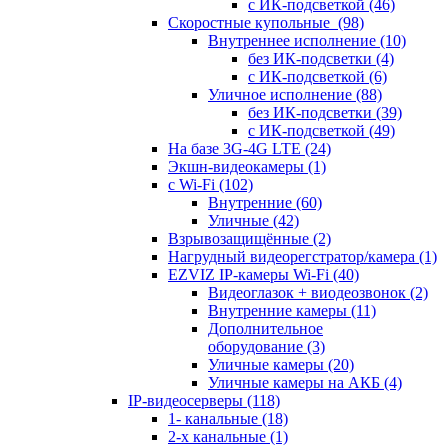
с ИК-подсветкой
(46)
Скоростные купольные
(98)
Внутреннее исполнение
(10)
без ИК-подсветки
(4)
с ИК-подсветкой
(6)
Уличное исполнение
(88)
без ИК-подсветки
(39)
с ИК-подсветкой
(49)
На базе 3G-4G LTE
(24)
Экшн-видеокамеры
(1)
с Wi-Fi
(102)
Внутренние
(60)
Уличные
(42)
Взрывозащищённые
(2)
Нагрудный видеорегстратор/камера
(1)
EZVIZ IP-камеры Wi-Fi
(40)
Видеоглазок + виодеозвонок
(2)
Внутренние камеры
(11)
Дополнительное
оборудование
(3)
Уличные камеры
(20)
Уличные камеры на АКБ
(4)
IP-видеосерверы
(118)
1- канальные
(18)
2-х канальные
(1)