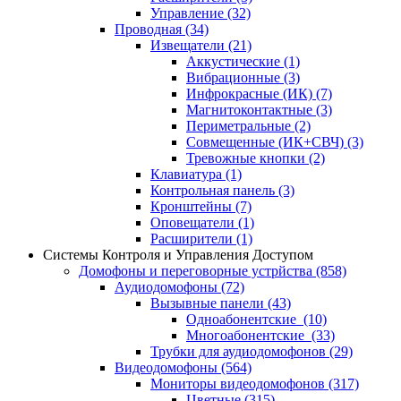
Управление
(32)
Проводная
(34)
Извещатели
(21)
Аккустические
(1)
Вибрационные
(3)
Инфрокрасные (ИК)
(7)
Магнитоконтактные
(3)
Периметральные
(2)
Совмещенные (ИК+СВЧ)
(3)
Тревожные кнопки
(2)
Клавиатура
(1)
Контрольная панель
(3)
Кронштейны
(7)
Оповещатели
(1)
Расширители
(1)
Системы Контроля и Управления Доступом
Домофоны и переговорные устрйства
(858)
Аудиодомофоны
(72)
Вызывные панели
(43)
Одноабонентские
(10)
Многоабонентские
(33)
Трубки для аудиодомофонов
(29)
Видеодомофоны
(564)
Мониторы видеодомофонов
(317)
Цветные
(315)