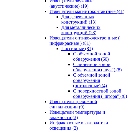
Извещатели звуковые
(акустические)
(19)
Извещатели магнитоконтактные
(41)
Для деревянных
конструкций
(13)
Для металлических
конструкций
(28)
Извещатели оптико-электронные (
инфракрасные )
(81)
Пассивные
(81)
С объемной зоной
обнаружения
(60)
С линейной зоной
обнаружения ("луч")
(8)
С объемной зоной
обнаружения
(потолочные)
(4)
С поверхностной зоной
обнаружения ("штора")
(8)
Извещатели тревожной
сигнализации
(9)
Извещатели температуры и
влажности
(3)
Инфракрасные выключатели
освещения
(2)