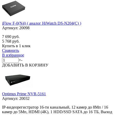
iFlow F-0(N4) ( аналог HiWatch DS-N204(C) )
Артикул:
20098
7 690 руб.
5 768 руб.
Купить в 1 клик
Сравнить
В избранное
+
-
ДОБАВИТЬ
В КОРЗИНУ
Optimus Prime NVR-5161
Артикул:
20032
IP-видеорегистратор 16-ти канальный, 12 камер до 8Мп / 16
камер до 5Мп, HDMI (4K), 1 HDD/SSD SATA до 16 ТБ, Выход