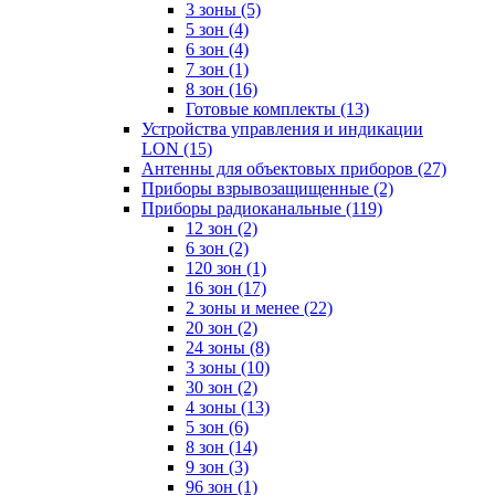
3 зоны
(5)
5 зон
(4)
6 зон
(4)
7 зон
(1)
8 зон
(16)
Готовые комплекты
(13)
Устройства управления и индикации
LON
(15)
Антенны для объектовых приборов
(27)
Приборы взрывозащищенные
(2)
Приборы радиоканальные
(119)
12 зон
(2)
6 зон
(2)
120 зон
(1)
16 зон
(17)
2 зоны и менее
(22)
20 зон
(2)
24 зоны
(8)
3 зоны
(10)
30 зон
(2)
4 зоны
(13)
5 зон
(6)
8 зон
(14)
9 зон
(3)
96 зон
(1)