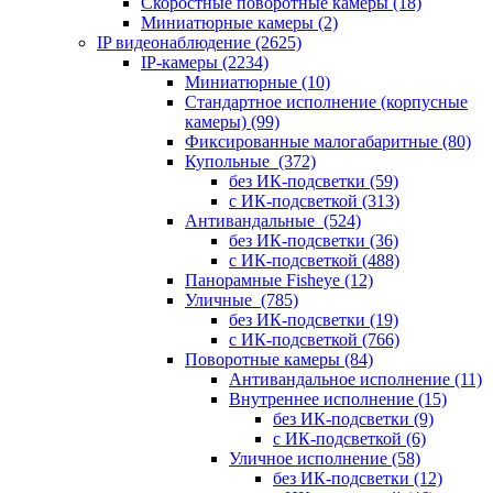
Скоростные поворотные камеры
(18)
Миниатюрные камеры
(2)
IP видеонаблюдение
(2625)
IP-камеры
(2234)
Миниатюрные
(10)
Стандартное исполнение (корпусные
камеры)
(99)
Фиксированные малогабаритные
(80)
Купольные
(372)
без ИК-подсветки
(59)
с ИК-подсветкой
(313)
Антивандальные
(524)
без ИК-подсветки
(36)
с ИК-подсветкой
(488)
Панорамные Fisheye
(12)
Уличные
(785)
без ИК-подсветки
(19)
с ИК-подсветкой
(766)
Поворотные камеры
(84)
Антивандальное исполнение
(11)
Внутреннее исполнение
(15)
без ИК-подсветки
(9)
с ИК-подсветкой
(6)
Уличное исполнение
(58)
без ИК-подсветки
(12)