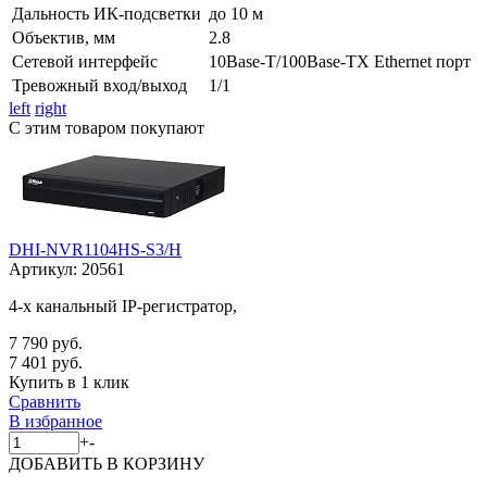
Дальность ИК-подсветки
до 10 м
Объектив, мм
2.8
Сетевой интерфейс
10Base-T/100Base-TX Ethernet порт
Тревожный вход/выход
1/1
left
right
С этим товаром покупают
DHI-NVR1104HS-S3/H
Артикул:
20561
4-х канальный IP-регистратор,
7 790 руб.
7 401 руб.
Купить в 1 клик
Сравнить
В избранное
+
-
ДОБАВИТЬ
В КОРЗИНУ