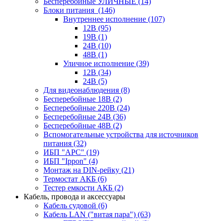
Бесперебойные УЛИЧНЫЕ
(14)
Блоки питания
(146)
Внутреннее исполнение
(107)
12В
(95)
19В
(1)
24В
(10)
48В
(1)
Уличное исполнение
(39)
12В
(34)
24В
(5)
Для видеонаблюдения
(8)
Бесперебойные 18В
(2)
Бесперебойные 220В
(24)
Бесперебойные 24В
(36)
Бесперебойные 48В
(2)
Вспомогательные устройства для источников
питания
(32)
ИБП "APC"
(19)
ИБП "Ippon"
(4)
Монтаж на DIN-рейку
(21)
Термостат АКБ
(6)
Тестер емкости АКБ
(2)
Кабель, провода и аксессуары
Кабель судовой
(6)
Кабель LAN ("витая пара")
(63)