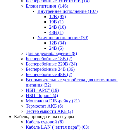
Бесперебойные УЛИЧНЫЕ
(14)
Блоки питания
(146)
Внутреннее исполнение
(107)
12В
(95)
19В
(1)
24В
(10)
48В
(1)
Уличное исполнение
(39)
12В
(34)
24В
(5)
Для видеонаблюдения
(8)
Бесперебойные 18В
(2)
Бесперебойные 220В
(24)
Бесперебойные 24В
(36)
Бесперебойные 48В
(2)
Вспомогательные устройства для источников
питания
(32)
ИБП "APC"
(19)
ИБП "Ippon"
(4)
Монтаж на DIN-рейку
(21)
Термостат АКБ
(6)
Тестер емкости АКБ
(2)
Кабель, провода и аксессуары
Кабель судовой
(6)
Кабель LAN ("витая пара")
(63)