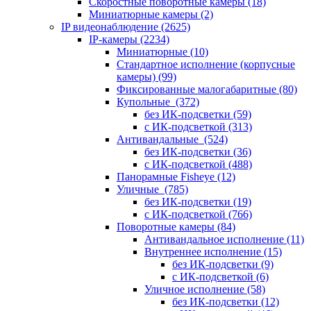
Скоростные поворотные камеры
(18)
Миниатюрные камеры
(2)
IP видеонаблюдение
(2625)
IP-камеры
(2234)
Миниатюрные
(10)
Стандартное исполнение (корпусные
камеры)
(99)
Фиксированные малогабаритные
(80)
Купольные
(372)
без ИК-подсветки
(59)
с ИК-подсветкой
(313)
Антивандальные
(524)
без ИК-подсветки
(36)
с ИК-подсветкой
(488)
Панорамные Fisheye
(12)
Уличные
(785)
без ИК-подсветки
(19)
с ИК-подсветкой
(766)
Поворотные камеры
(84)
Антивандальное исполнение
(11)
Внутреннее исполнение
(15)
без ИК-подсветки
(9)
с ИК-подсветкой
(6)
Уличное исполнение
(58)
без ИК-подсветки
(12)