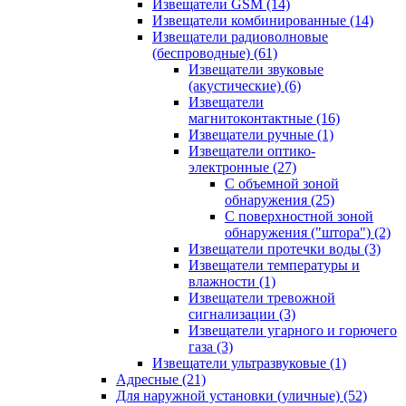
Извещатели GSM
(14)
Извещатели комбинированные
(14)
Извещатели радиоволновые
(беспроводные)
(61)
Извещатели звуковые
(акустические)
(6)
Извещатели
магнитоконтактные
(16)
Извещатели ручные
(1)
Извещатели оптико-
электронные
(27)
С объемной зоной
обнаружения
(25)
С поверхностной зоной
обнаружения ("штора")
(2)
Извещатели протечки воды
(3)
Извещатели температуры и
влажности
(1)
Извещатели тревожной
сигнализации
(3)
Извещатели угарного и горючего
газа
(3)
Извещатели ультразвуковые
(1)
Адресные
(21)
Для наружной установки (уличные)
(52)