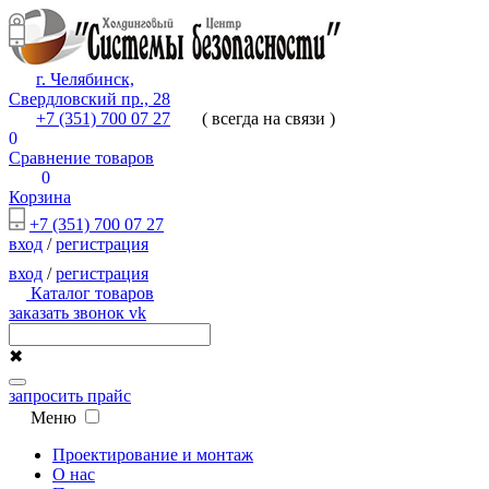
г. Челябинск,
Свердловский пр., 28
+7 (351) 700 07 27
( всегда на связи )
0
Сравнение товаров
0
Корзина
+7 (351) 700 07 27
вход
/
регистрация
вход
/
регистрация
Каталог товаров
заказать звонок
vk
✖
запросить прайс
Меню
Проектирование и монтаж
О нас