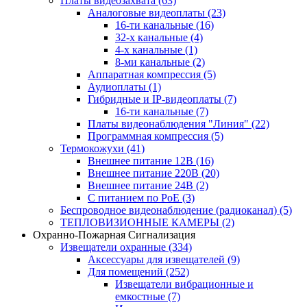
Платы видеозахвата
(63)
Аналоговые видеоплаты
(23)
16-ти канальные
(16)
32-х канальные
(4)
4-х канальные
(1)
8-ми канальные
(2)
Аппаратная компрессия
(5)
Аудиоплаты
(1)
Гибридные и IP-видеоплаты
(7)
16-ти канальные
(7)
Платы видеонаблюдения "Линия"
(22)
Программная компрессия
(5)
Термокожухи
(41)
Внешнее питание 12В
(16)
Внешнее питание 220В
(20)
Внешнее питание 24В
(2)
С питанием по PoE
(3)
Беспроводное видеонаблюдение (радиоканал)
(5)
ТЕПЛОВИЗИОННЫЕ КАМЕРЫ
(2)
Охранно-Пожарная Сигнализация
Извещатели охранные
(334)
Аксессуары для извещателей
(9)
Для помещений
(252)
Извещатели вибрационные и
емкостные
(7)