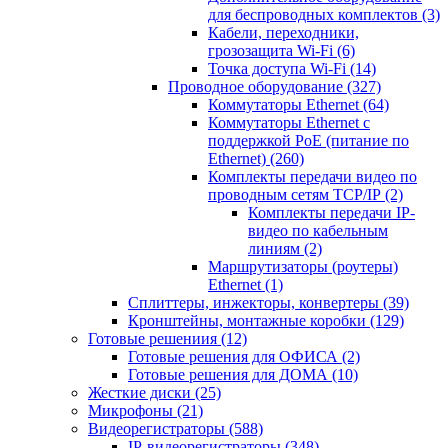
для беспроводных комплектов
(3)
Кабели, переходники,
грозозащита Wi-Fi
(6)
Точка доступа Wi-Fi
(14)
Проводное оборудование
(327)
Коммутаторы Ethernet
(64)
Коммутаторы Ethernet с
поддержкой PoE (питание по
Ethernet)
(260)
Комплекты передачи видео по
проводным сетям TCP/IP
(2)
Комплекты передачи IP-
видео по кабельным
линиям
(2)
Маршрутизаторы (роутеры)
Ethernet
(1)
Сплиттеры, инжекторы, конвертеры
(39)
Кронштейны, монтажные коробки
(129)
Готовые решениия
(12)
Готовые решения для ОФИСА
(2)
Готовые решения для ДОМА
(10)
Жесткие диски
(25)
Микрофоны
(21)
Видеорегистраторы
(588)
IP-видеорегистраторы
(348)