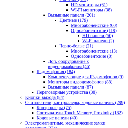
HD мониторы
(61)
WI-FI мониторы
(38)
Вызывные панели
(201)
Цветные
(179)
Многоабоненсткие
(60)
Одноабонентские
(119)
HD панели
(50)
Wi-Fi панели
(2)
Черно-белые
(21)
Многоабонентские
(13)
Одноабонентские
(8)
Доп. оборудование к
видеодомофонам
(46)
IP-домофония
(184)
Комплектующие для IP-домофонов
(9)
Мониторы видеодомофонов
(88)
Вызывные панели
(87)
Переговорные устройства
(38)
Кнопки выхода
(84)
Считыватели, контроллеры, кодовые панели.
(299)
Контроллеры
(75)
Считыватели Touch Memory, Proximity
(182)
Кодовые панели
(40)
Электромагнитные, механические замки,