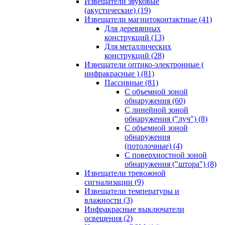
Извещатели звуковые
(акустические)
(19)
Извещатели магнитоконтактные
(41)
Для деревянных
конструкций
(13)
Для металлических
конструкций
(28)
Извещатели оптико-электронные (
инфракрасные )
(81)
Пассивные
(81)
С объемной зоной
обнаружения
(60)
С линейной зоной
обнаружения ("луч")
(8)
С объемной зоной
обнаружения
(потолочные)
(4)
С поверхностной зоной
обнаружения ("штора")
(8)
Извещатели тревожной
сигнализации
(9)
Извещатели температуры и
влажности
(3)
Инфракрасные выключатели
освещения
(2)