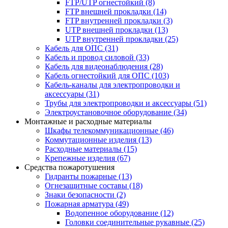
FTP/UTP огнестойкий
(8)
FTP внешней прокладки
(14)
FTP внутренней прокладки
(3)
UTP внешней прокладки
(13)
UTP внутренней прокладки
(25)
Кабель для ОПС
(31)
Кабель и провод силовой
(33)
Кабель для видеонаблюдения
(28)
Кабель огнестойкий для ОПС
(103)
Кабель-каналы для электропроводки и
аксессуары
(31)
Трубы для электропроводки и аксессуары
(51)
Электроустановочное оборудование
(34)
Монтажные и расходные материалы
Шкафы телекоммуникационные
(46)
Коммутационные изделия
(13)
Расходные материалы
(15)
Крепежные изделия
(67)
Средства пожаротушения
Гидранты пожарные
(13)
Огнезащитные составы
(18)
Знаки безопасности
(2)
Пожарная арматура
(49)
Водопенное оборудование
(12)
Головки соединительные рукавные
(25)