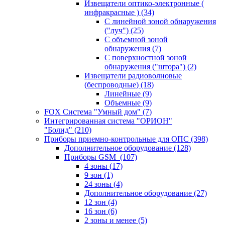
Извещатели оптико-электронные (
инфракрасные )
(34)
С линейной зоной обнаружения
("луч")
(25)
С объемной зоной
обнаружения
(7)
С поверхностной зоной
обнаружения ("штора")
(2)
Извещатели радиоволновые
(беспроводные)
(18)
Линейные
(9)
Объемные
(9)
FOX Система "Умный дом"
(7)
Интегрированная система "ОРИОН"
"Болид"
(210)
Приборы приемно-контрольные для ОПС
(398)
Дополнительное оборудование
(128)
Приборы GSM
(107)
4 зоны
(17)
9 зон
(1)
24 зоны
(4)
Дополнительное оборудование
(27)
12 зон
(4)
16 зон
(6)
2 зоны и менее
(5)