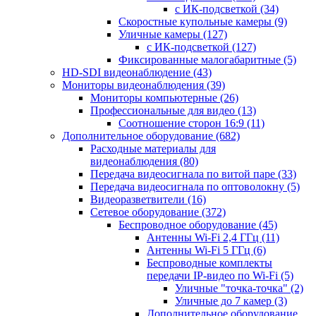
с ИК-подсветкой
(34)
Скоростные купольные камеры
(9)
Уличные камеры
(127)
с ИК-подсветкой
(127)
Фиксированные малогабаритные
(5)
HD-SDI видеонаблюдение
(43)
Мониторы видеонаблюдения
(39)
Мониторы компьютерные
(26)
Профессиональные для видео
(13)
Соотношение сторон 16:9
(11)
Дополнительное оборудование
(682)
Расходные материалы для
видеонаблюдения
(80)
Передача видеосигнала по витой паре
(33)
Передача видеосигнала по оптоволокну
(5)
Видеоразветвители
(16)
Сетевое оборудование
(372)
Беспроводное оборудование
(45)
Антенны Wi-Fi 2,4 ГГц
(11)
Антенны Wi-Fi 5 ГГц
(6)
Беспроводные комплекты
передачи IP-видео по Wi-Fi
(5)
Уличные "точка-точка"
(2)
Уличные до 7 камер
(3)
Дополнительное оборудование