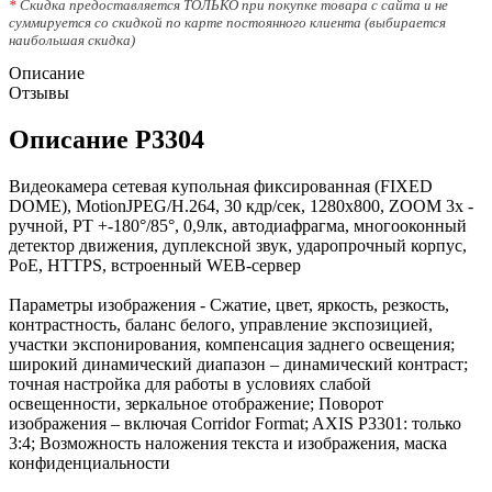
*
Скидка предоставляется ТОЛЬКО при покупке товара с сайта и не
суммируется со скидкой по карте постоянного клиента (выбирается
наибольшая скидка)
Описание
Отзывы
Описание P3304
Видеокамера сетевая купольная фиксированная (FIXED
DOME), MotionJPEG/H.264, 30 кдр/сек, 1280х800, ZOOM 3x -
ручной, PT +-180°/85°, 0,9лк, автодиафрагма, многооконный
детектор движения, дуплексной звук, ударопрочный корпус,
PoE, HTTPS, встроенный WEB-сервер
Параметры изображения - Сжатие, цвет, яркость, резкость,
контрастность, баланс белого, управление экспозицией,
участки экспонирования, компенсация заднего освещения;
широкий динамический диапазон – динамический контраст;
точная настройка для работы в условиях слабой
освещенности, зеркальное отображение; Поворот
изображения – включая Corridor Format; AXIS P3301: только
3:4; Возможность наложения текста и изображения, маска
конфиденциальности