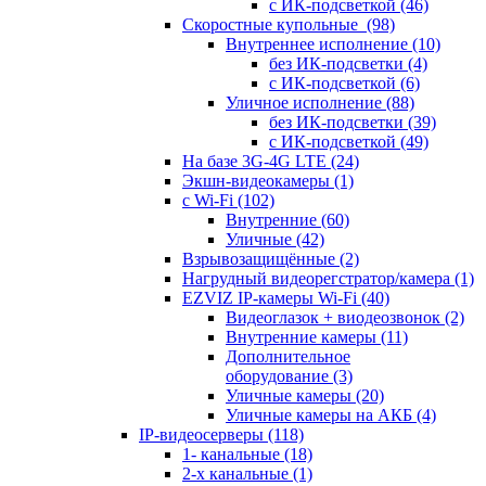
с ИК-подсветкой
(46)
Скоростные купольные
(98)
Внутреннее исполнение
(10)
без ИК-подсветки
(4)
с ИК-подсветкой
(6)
Уличное исполнение
(88)
без ИК-подсветки
(39)
с ИК-подсветкой
(49)
На базе 3G-4G LTE
(24)
Экшн-видеокамеры
(1)
с Wi-Fi
(102)
Внутренние
(60)
Уличные
(42)
Взрывозащищённые
(2)
Нагрудный видеорегстратор/камера
(1)
EZVIZ IP-камеры Wi-Fi
(40)
Видеоглазок + виодеозвонок
(2)
Внутренние камеры
(11)
Дополнительное
оборудование
(3)
Уличные камеры
(20)
Уличные камеры на АКБ
(4)
IP-видеосерверы
(118)
1- канальные
(18)
2-х канальные
(1)