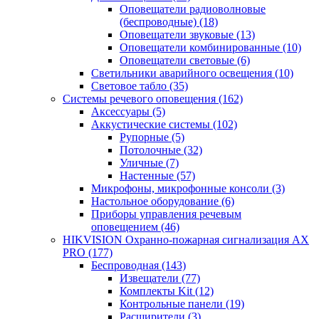
Оповещатели радиоволновые
(беспроводные)
(18)
Оповещатели звуковые
(13)
Оповещатели комбинированные
(10)
Оповещатели световые
(6)
Светильники аварийного освещения
(10)
Световое табло
(35)
Системы речевого оповещения
(162)
Аксессуары
(5)
Аккустические системы
(102)
Рупорные
(5)
Потолочные
(32)
Уличные
(7)
Настенные
(57)
Микрофоны, микрофонные консоли
(3)
Настольное оборудование
(6)
Приборы управления речевым
оповещением
(46)
HIKVISION Охранно-пожарная сигнализация AX
PRO
(177)
Беспроводная
(143)
Извещатели
(77)
Комплекты Kit
(12)
Контрольные панели
(19)
Расширители
(3)