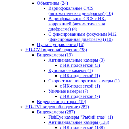
Объективы
(24)
Вариофокальные C/CS
(автоматическая диафрагма)
(10)
Вариофокальные C/CS с ИК-
коррекцией (автоматическая
диафрагма)
(4)
С фиксированным фокусным М12
(фиксированная диафрагма)
(10)
Пульты управления
(14)
HD-CVI видеонаблюдение
(38)
Видеокамеры
(19)
Антивандальные камеры
(3)
с ИК-подсветкой
(3)
Купольные камеры
(1)
с ИК-подсветкой
(1)
Скоростные поворотные камеры
(1)
с ИК-подсветкой
(1)
Уличные камеры
(7)
с ИК-подсветкой
(7)
Видеорегистраторы
(19)
HD-TVI видеонаблюдение
(287)
Видеокамеры
(287)
FishEye камеры "Рыбий глаз"
(1)
Антивандальные камеры
(138)
с ИК-подсветкой
(138)