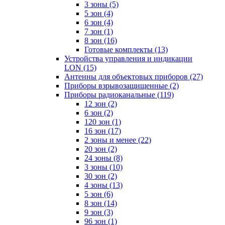
3 зоны
(5)
5 зон
(4)
6 зон
(4)
7 зон
(1)
8 зон
(16)
Готовые комплекты
(13)
Устройства управления и индикации
LON
(15)
Антенны для объектовых приборов
(27)
Приборы взрывозащищенные
(2)
Приборы радиоканальные
(119)
12 зон
(2)
6 зон
(2)
120 зон
(1)
16 зон
(17)
2 зоны и менее
(22)
20 зон
(2)
24 зоны
(8)
3 зоны
(10)
30 зон
(2)
4 зоны
(13)
5 зон
(6)
8 зон
(14)
9 зон
(3)
96 зон
(1)