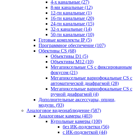
4-х канальные
(27)
8-ми канальные
(12)
12-ти канальные
(1)
16-ти канальные
(20)
24-ти канальные
(15)
32-х канальные
(14)
50-ти канальные
(10)
Готовые комплекты IP
(5)
Программное обеспечение
(107)
Обективы CS
(68)
Объективы D1
(5)
Объективы M12
(10)
Мегапиксельные CS c фиксированным
фокусом
(21)
Мегапиксельные вариофокальные CS c
автоматической диафрагмой
(28)
Мегапиксельные вариофокальные CS c
ручной диафрагмой
(4)
Дополнительные аксессуары, опции,
модули.
(93)
Аналоговое видеонаблюдение
(587)
Аналоговые камеры
(403)
Купольные камеры
(100)
без ИК-подсветки
(56)
с ИК-подсветкой
(44)