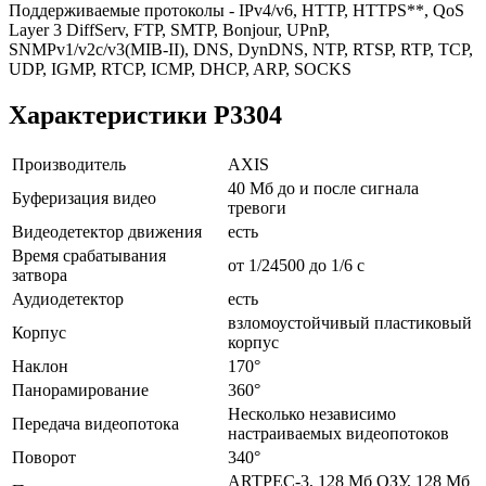
Поддерживаемые протоколы - IPv4/v6, HTTP, HTTPS**, QoS
Layer 3 DiffServ, FTP, SMTP, Bonjour, UPnP,
SNMPv1/v2c/v3(MIB-II), DNS, DynDNS, NTP, RTSP, RTP, TCP,
UDP, IGMP, RTCP, ICMP, DHCP, ARP, SOCKS
Характеристики P3304
Производитель
AXIS
40 Мб до и после сигнала
Буферизация видео
тревоги
Видеодетектор движения
есть
Время срабатывания
от 1/24500 до 1/6 с
затвора
Аудиодетектор
есть
взломоустойчивый пластиковый
Корпус
корпус
Наклон
170°
Панорамирование
360°
Несколько независимо
Передача видеопотока
настраиваемых видеопотоков
Поворот
340°
ARTPEC-3, 128 Мб ОЗУ, 128 Мб