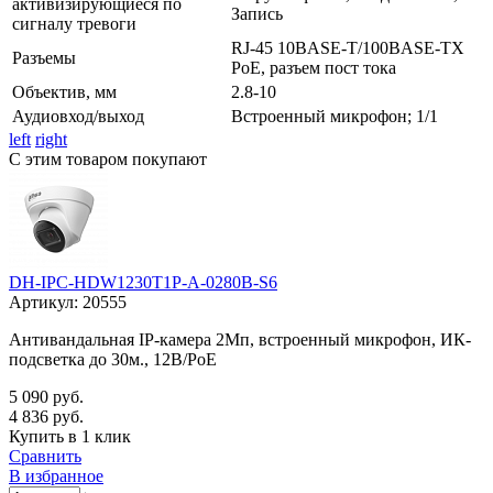
активизирующиеся по
Запись
сигналу тревоги
RJ-45 10BASE-T/100BASE-TX
Разъемы
PoE, разъем пост тока
Объектив, мм
2.8-10
Аудиовход/выход
Встроенный микрофон; 1/1
left
right
С этим товаром покупают
DH-IPC-HDW1230T1P-A-0280B-S6
Артикул:
20555
Антивандальная IP-камера 2Мп, встроенный микрофон, ИК-
подсветка до 30м., 12В/PoE
5 090 руб.
4 836 руб.
Купить в 1 клик
Сравнить
В избранное