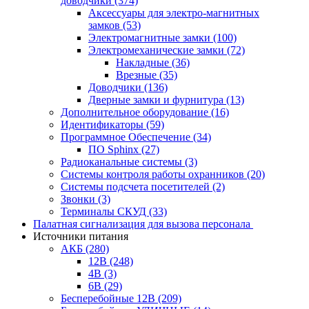
доводчики
(374)
Аксессуары для электро-магнитных
замков
(53)
Электромагнитные замки
(100)
Электромеханические замки
(72)
Накладные
(36)
Врезные
(35)
Доводчики
(136)
Дверные замки и фурнитура
(13)
Дополнительное оборудование
(16)
Идентификаторы
(59)
Программное Обеспечение
(34)
ПО Sphinx
(27)
Радиоканальные системы
(3)
Системы контроля работы охранников
(20)
Системы подсчета посетителей
(2)
Звонки
(3)
Терминалы СКУД
(33)
Палатная сигнализация для вызова персонала
Источники питания
АКБ
(280)
12В
(248)
4В
(3)
6В
(29)
Бесперебойные 12В
(209)