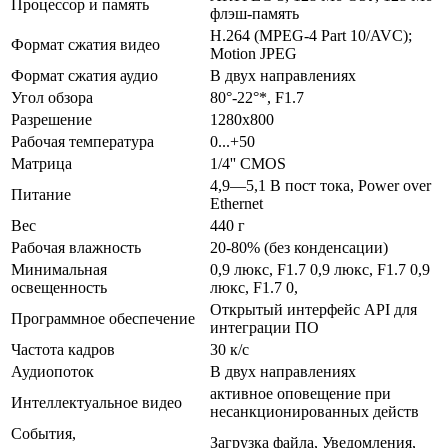
Процессор и память
флэш-память
H.264 (MPEG-4 Part 10/AVC);
Формат сжатия видео
Motion JPEG
Формат сжатия аудио
В двух направлениях
Угол обзора
80°-22°*, F1.7
Разрешение
1280x800
Рабочая температура
0...+50
Матрица
1/4'' CMOS
4,9—5,1 В пост тока, Power over
Питание
Ethernet
Вес
440 г
Рабочая влажность
20-80% (без конденсации)
Минимальная
0,9 люкс, F1.7 0,9 люкс, F1.7 0,9
освещенность
люкс, F1.7 0,
Открытый интерфейс API для
Программное обеспечение
интеграции ПО
Частота кадров
30 к/с
Аудиопоток
В двух направлениях
активное оповещение при
Интеллектуальное видео
несанкционированных действ
События,
Загрузка файла, Уведомления,