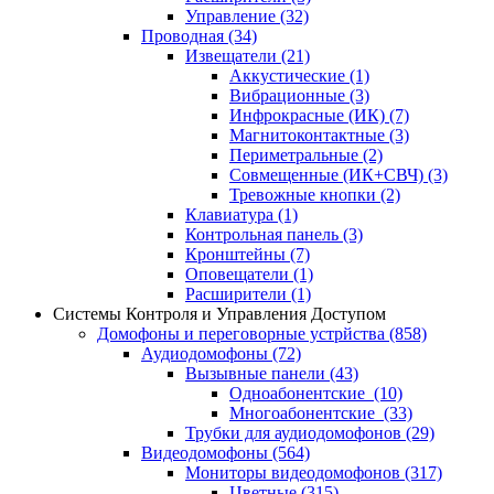
Управление
(32)
Проводная
(34)
Извещатели
(21)
Аккустические
(1)
Вибрационные
(3)
Инфрокрасные (ИК)
(7)
Магнитоконтактные
(3)
Периметральные
(2)
Совмещенные (ИК+СВЧ)
(3)
Тревожные кнопки
(2)
Клавиатура
(1)
Контрольная панель
(3)
Кронштейны
(7)
Оповещатели
(1)
Расширители
(1)
Системы Контроля и Управления Доступом
Домофоны и переговорные устрйства
(858)
Аудиодомофоны
(72)
Вызывные панели
(43)
Одноабонентские
(10)
Многоабонентские
(33)
Трубки для аудиодомофонов
(29)
Видеодомофоны
(564)
Мониторы видеодомофонов
(317)
Цветные
(315)