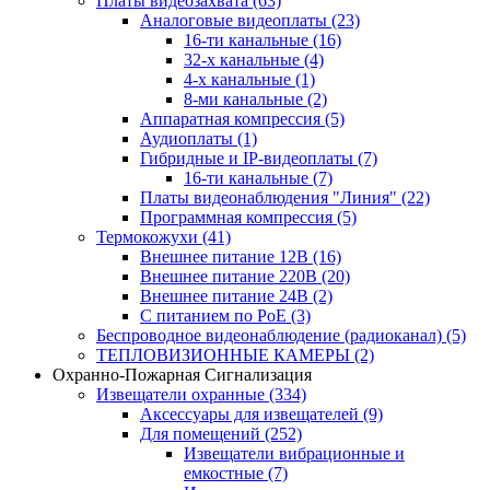
Платы видеозахвата
(63)
Аналоговые видеоплаты
(23)
16-ти канальные
(16)
32-х канальные
(4)
4-х канальные
(1)
8-ми канальные
(2)
Аппаратная компрессия
(5)
Аудиоплаты
(1)
Гибридные и IP-видеоплаты
(7)
16-ти канальные
(7)
Платы видеонаблюдения "Линия"
(22)
Программная компрессия
(5)
Термокожухи
(41)
Внешнее питание 12В
(16)
Внешнее питание 220В
(20)
Внешнее питание 24В
(2)
С питанием по PoE
(3)
Беспроводное видеонаблюдение (радиоканал)
(5)
ТЕПЛОВИЗИОННЫЕ КАМЕРЫ
(2)
Охранно-Пожарная Сигнализация
Извещатели охранные
(334)
Аксессуары для извещателей
(9)
Для помещений
(252)
Извещатели вибрационные и
емкостные
(7)