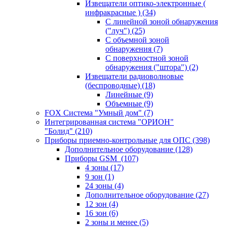
Извещатели оптико-электронные (
инфракрасные )
(34)
С линейной зоной обнаружения
("луч")
(25)
С объемной зоной
обнаружения
(7)
С поверхностной зоной
обнаружения ("штора")
(2)
Извещатели радиоволновые
(беспроводные)
(18)
Линейные
(9)
Объемные
(9)
FOX Система "Умный дом"
(7)
Интегрированная система "ОРИОН"
"Болид"
(210)
Приборы приемно-контрольные для ОПС
(398)
Дополнительное оборудование
(128)
Приборы GSM
(107)
4 зоны
(17)
9 зон
(1)
24 зоны
(4)
Дополнительное оборудование
(27)
12 зон
(4)
16 зон
(6)
2 зоны и менее
(5)