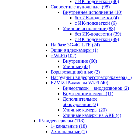
с ИК-подсветкой
(46)
Скоростные купольные
(98)
Внутреннее исполнение
(10)
без ИК-подсветки
(4)
с ИК-подсветкой
(6)
Уличное исполнение
(88)
без ИК-подсветки
(39)
с ИК-подсветкой
(49)
На базе 3G-4G LTE
(24)
Экшн-видеокамеры
(1)
с Wi-Fi
(102)
Внутренние
(60)
Уличные
(42)
Взрывозащищённые
(2)
Нагрудный видеорегстратор/камера
(1)
EZVIZ IP-камеры Wi-Fi
(40)
Видеоглазок + виодеозвонок
(2)
Внутренние камеры
(11)
Дополнительное
оборудование
(3)
Уличные камеры
(20)
Уличные камеры на АКБ
(4)
IP-видеосерверы
(118)
1- канальные
(18)
2-х канальные
(1)