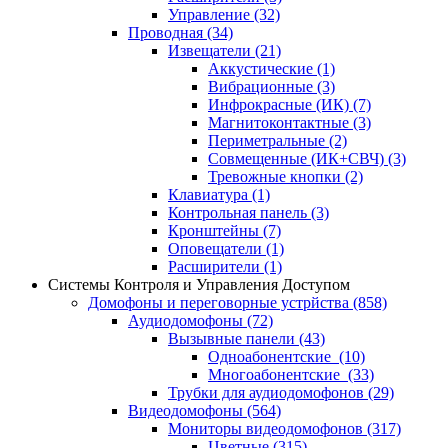
Управление
(32)
Проводная
(34)
Извещатели
(21)
Аккустические
(1)
Вибрационные
(3)
Инфрокрасные (ИК)
(7)
Магнитоконтактные
(3)
Периметральные
(2)
Совмещенные (ИК+СВЧ)
(3)
Тревожные кнопки
(2)
Клавиатура
(1)
Контрольная панель
(3)
Кронштейны
(7)
Оповещатели
(1)
Расширители
(1)
Системы Контроля и Управления Доступом
Домофоны и переговорные устрйства
(858)
Аудиодомофоны
(72)
Вызывные панели
(43)
Одноабонентские
(10)
Многоабонентские
(33)
Трубки для аудиодомофонов
(29)
Видеодомофоны
(564)
Мониторы видеодомофонов
(317)
Цветные
(315)