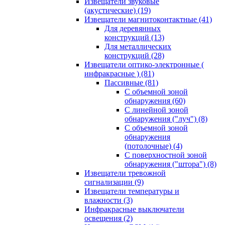
Извещатели звуковые
(акустические)
(19)
Извещатели магнитоконтактные
(41)
Для деревянных
конструкций
(13)
Для металлических
конструкций
(28)
Извещатели оптико-электронные (
инфракрасные )
(81)
Пассивные
(81)
С объемной зоной
обнаружения
(60)
С линейной зоной
обнаружения ("луч")
(8)
С объемной зоной
обнаружения
(потолочные)
(4)
С поверхностной зоной
обнаружения ("штора")
(8)
Извещатели тревожной
сигнализации
(9)
Извещатели температуры и
влажности
(3)
Инфракрасные выключатели
освещения
(2)