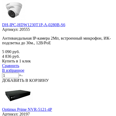
DH-IPC-HDW1230T1P-A-0280B-S6
Артикул:
20555
Антивандальная IP-камера 2Мп, встроенный микрофон, ИК-
подсветка до 30м., 12В/PoE
5 090 руб.
4 836 руб.
Купить в 1 клик
Сравнить
В избранное
+
-
ДОБАВИТЬ
В КОРЗИНУ
Optimus Prime NVR-5121-4P
Артикул:
20197