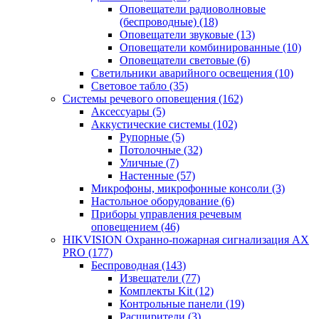
Оповещатели радиоволновые
(беспроводные)
(18)
Оповещатели звуковые
(13)
Оповещатели комбинированные
(10)
Оповещатели световые
(6)
Светильники аварийного освещения
(10)
Световое табло
(35)
Системы речевого оповещения
(162)
Аксессуары
(5)
Аккустические системы
(102)
Рупорные
(5)
Потолочные
(32)
Уличные
(7)
Настенные
(57)
Микрофоны, микрофонные консоли
(3)
Настольное оборудование
(6)
Приборы управления речевым
оповещением
(46)
HIKVISION Охранно-пожарная сигнализация AX
PRO
(177)
Беспроводная
(143)
Извещатели
(77)
Комплекты Kit
(12)
Контрольные панели
(19)
Расширители
(3)