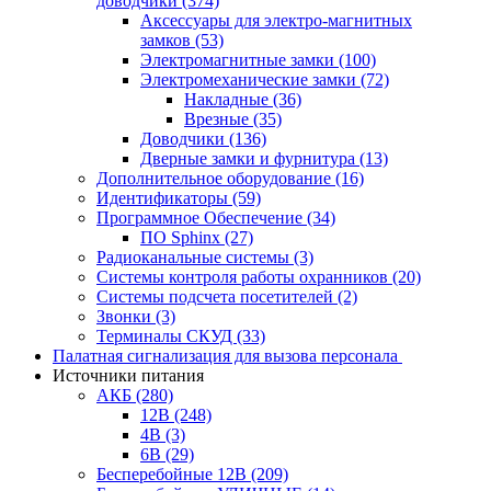
доводчики
(374)
Аксессуары для электро-магнитных
замков
(53)
Электромагнитные замки
(100)
Электромеханические замки
(72)
Накладные
(36)
Врезные
(35)
Доводчики
(136)
Дверные замки и фурнитура
(13)
Дополнительное оборудование
(16)
Идентификаторы
(59)
Программное Обеспечение
(34)
ПО Sphinx
(27)
Радиоканальные системы
(3)
Системы контроля работы охранников
(20)
Системы подсчета посетителей
(2)
Звонки
(3)
Терминалы СКУД
(33)
Палатная сигнализация для вызова персонала
Источники питания
АКБ
(280)
12В
(248)
4В
(3)
6В
(29)
Бесперебойные 12В
(209)