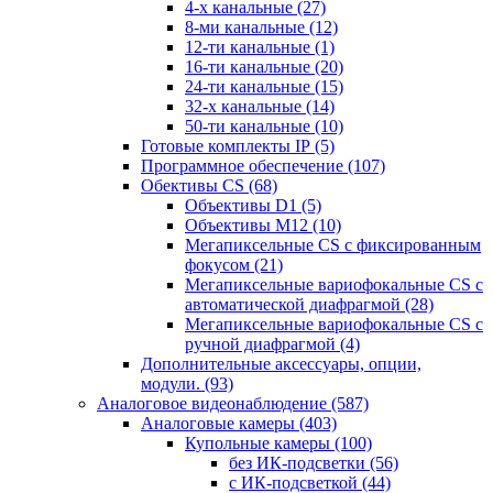
4-х канальные
(27)
8-ми канальные
(12)
12-ти канальные
(1)
16-ти канальные
(20)
24-ти канальные
(15)
32-х канальные
(14)
50-ти канальные
(10)
Готовые комплекты IP
(5)
Программное обеспечение
(107)
Обективы CS
(68)
Объективы D1
(5)
Объективы M12
(10)
Мегапиксельные CS c фиксированным
фокусом
(21)
Мегапиксельные вариофокальные CS c
автоматической диафрагмой
(28)
Мегапиксельные вариофокальные CS c
ручной диафрагмой
(4)
Дополнительные аксессуары, опции,
модули.
(93)
Аналоговое видеонаблюдение
(587)
Аналоговые камеры
(403)
Купольные камеры
(100)
без ИК-подсветки
(56)
с ИК-подсветкой
(44)