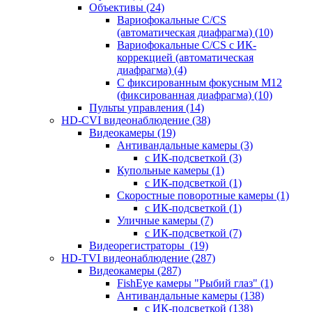
Объективы
(24)
Вариофокальные C/CS
(автоматическая диафрагма)
(10)
Вариофокальные C/CS с ИК-
коррекцией (автоматическая
диафрагма)
(4)
С фиксированным фокусным М12
(фиксированная диафрагма)
(10)
Пульты управления
(14)
HD-CVI видеонаблюдение
(38)
Видеокамеры
(19)
Антивандальные камеры
(3)
с ИК-подсветкой
(3)
Купольные камеры
(1)
с ИК-подсветкой
(1)
Скоростные поворотные камеры
(1)
с ИК-подсветкой
(1)
Уличные камеры
(7)
с ИК-подсветкой
(7)
Видеорегистраторы
(19)
HD-TVI видеонаблюдение
(287)
Видеокамеры
(287)
FishEye камеры "Рыбий глаз"
(1)
Антивандальные камеры
(138)
с ИК-подсветкой
(138)