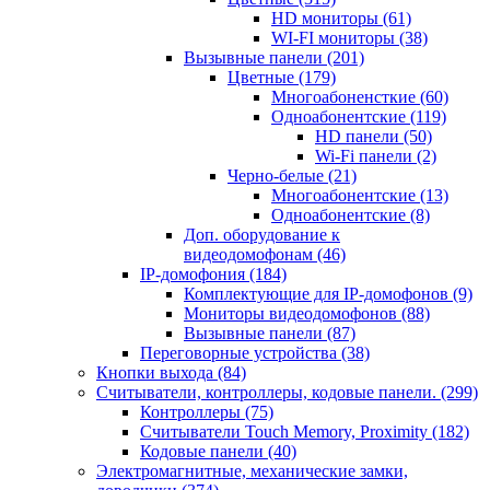
HD мониторы
(61)
WI-FI мониторы
(38)
Вызывные панели
(201)
Цветные
(179)
Многоабоненсткие
(60)
Одноабонентские
(119)
HD панели
(50)
Wi-Fi панели
(2)
Черно-белые
(21)
Многоабонентские
(13)
Одноабонентские
(8)
Доп. оборудование к
видеодомофонам
(46)
IP-домофония
(184)
Комплектующие для IP-домофонов
(9)
Мониторы видеодомофонов
(88)
Вызывные панели
(87)
Переговорные устройства
(38)
Кнопки выхода
(84)
Считыватели, контроллеры, кодовые панели.
(299)
Контроллеры
(75)
Считыватели Touch Memory, Proximity
(182)
Кодовые панели
(40)
Электромагнитные, механические замки,