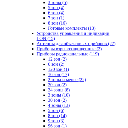
3 зоны
(5)
5 зон
(4)
6 зон
(4)
7 зон
(1)
8 зон
(16)
Готовые комплекты
(13)
Устройства управления и индикации
LON
(15)
Антенны для объектовых приборов
(27)
Приборы взрывозащищенные
(2)
Приборы радиоканальные
(119)
12 зон
(2)
6 зон
(2)
120 зон
(1)
16 зон
(17)
2 зоны и менее
(22)
20 зон
(2)
24 зоны
(8)
3 зоны
(10)
30 зон
(2)
4 зоны
(13)
5 зон
(6)
8 зон
(14)
9 зон
(3)
96 зон
(1)