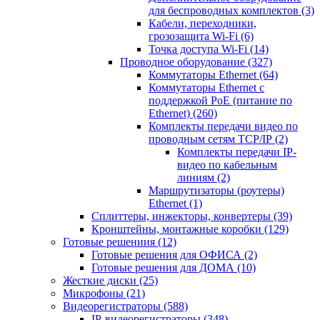
для беспроводных комплектов
(3)
Кабели, переходники,
грозозащита Wi-Fi
(6)
Точка доступа Wi-Fi
(14)
Проводное оборудование
(327)
Коммутаторы Ethernet
(64)
Коммутаторы Ethernet с
поддержкой PoE (питание по
Ethernet)
(260)
Комплекты передачи видео по
проводным сетям TCP/IP
(2)
Комплекты передачи IP-
видео по кабельным
линиям
(2)
Маршрутизаторы (роутеры)
Ethernet
(1)
Сплиттеры, инжекторы, конвертеры
(39)
Кронштейны, монтажные коробки
(129)
Готовые решениия
(12)
Готовые решения для ОФИСА
(2)
Готовые решения для ДОМА
(10)
Жесткие диски
(25)
Микрофоны
(21)
Видеорегистраторы
(588)
IP-видеорегистраторы
(348)