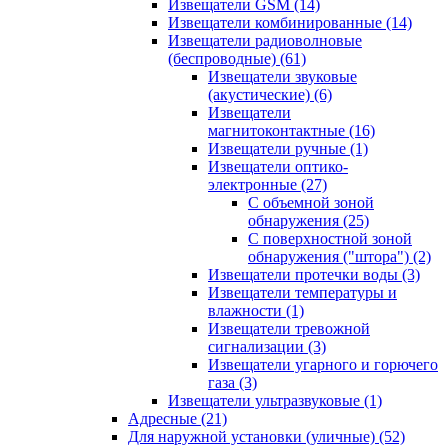
Извещатели GSM
(14)
Извещатели комбинированные
(14)
Извещатели радиоволновые
(беспроводные)
(61)
Извещатели звуковые
(акустические)
(6)
Извещатели
магнитоконтактные
(16)
Извещатели ручные
(1)
Извещатели оптико-
электронные
(27)
С объемной зоной
обнаружения
(25)
С поверхностной зоной
обнаружения ("штора")
(2)
Извещатели протечки воды
(3)
Извещатели температуры и
влажности
(1)
Извещатели тревожной
сигнализации
(3)
Извещатели угарного и горючего
газа
(3)
Извещатели ультразвуковые
(1)
Адресные
(21)
Для наружной установки (уличные)
(52)