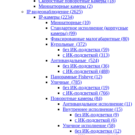
Скоростные поворотные камеры
(18)
Миниатюрные камеры
(2)
IP видеонаблюдение
(2625)
IP-камеры
(2234)
Миниатюрные
(10)
Стандартное исполнение (корпусные
камеры)
(99)
Фиксированные малогабаритные
(80)
Купольные
(372)
без ИК-подсветки
(59)
с ИК-подсветкой
(313)
Антивандальные
(524)
без ИК-подсветки
(36)
с ИК-подсветкой
(488)
Панорамные Fisheye
(12)
Уличные
(785)
без ИК-подсветки
(19)
с ИК-подсветкой
(766)
Поворотные камеры
(84)
Антивандальное исполнение
(11)
Внутреннее исполнение
(15)
без ИК-подсветки
(9)
с ИК-подсветкой
(6)
Уличное исполнение
(58)
без ИК-подсветки
(12)