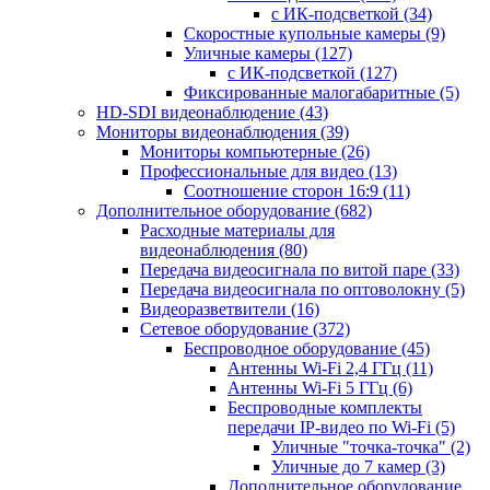
с ИК-подсветкой
(34)
Скоростные купольные камеры
(9)
Уличные камеры
(127)
с ИК-подсветкой
(127)
Фиксированные малогабаритные
(5)
HD-SDI видеонаблюдение
(43)
Мониторы видеонаблюдения
(39)
Мониторы компьютерные
(26)
Профессиональные для видео
(13)
Соотношение сторон 16:9
(11)
Дополнительное оборудование
(682)
Расходные материалы для
видеонаблюдения
(80)
Передача видеосигнала по витой паре
(33)
Передача видеосигнала по оптоволокну
(5)
Видеоразветвители
(16)
Сетевое оборудование
(372)
Беспроводное оборудование
(45)
Антенны Wi-Fi 2,4 ГГц
(11)
Антенны Wi-Fi 5 ГГц
(6)
Беспроводные комплекты
передачи IP-видео по Wi-Fi
(5)
Уличные "точка-точка"
(2)
Уличные до 7 камер
(3)
Дополнительное оборудование