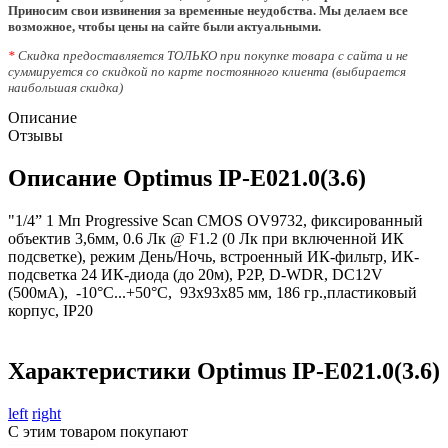
Приносим свои извинения за временные неудобства. Мы делаем все
возможное, чтобы цены на сайте были актуальными.
*
Скидка предоставляется ТОЛЬКО при покупке товара с сайта и не
суммируется со скидкой по карте постоянного клиента (выбирается
наибольшая скидка)
Описание
Отзывы
Описание Optimus IP-E021.0(3.6)
"1/4” 1 Мп Progressive Scan CMOS OV9732, фиксированный
объектив 3,6мм, 0.6 Лк @ F1.2 (0 Лк при включенной ИК
подсветке), режим День/Ночь, встроенный ИК-фильтр, ИК-
подсветка 24 ИК-диода (до 20м), P2P, D-WDR, DC12V
(500мА), -10°С...+50°С, 93х93х85 мм, 186 гр.,пластиковый
корпус, IP20
Характеристики Optimus IP-E021.0(3.6)
left
right
С этим товаром покупают