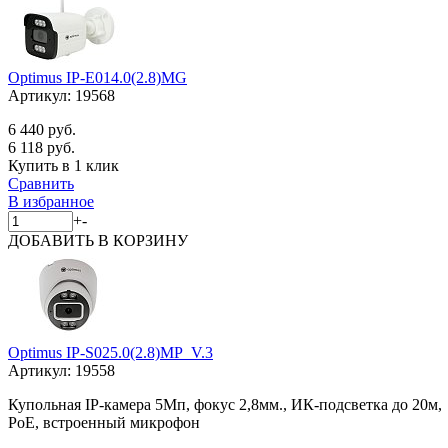
Optimus IP-E014.0(2.8)MG
Артикул:
19568
6 440 руб.
6 118 руб.
Купить в 1 клик
Сравнить
В избранное
+
-
ДОБАВИТЬ
В КОРЗИНУ
Optimus IP-S025.0(2.8)MP_V.3
Артикул:
19558
Купольная IP-камера 5Мп, фокус 2,8мм., ИК-подсветка до 20м,
PoE, встроенный микрофон