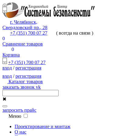
г. Челябинск,
Свердловский пр., 28
+7 (351) 700 07 27
( всегда на связи )
0
Сравнение товаров
0
Корзина
+7 (351) 700 07 27
вход
/
регистрация
вход
/
регистрация
Каталог товаров
заказать звонок
vk
✖
запросить прайс
Меню
Проектирование и монтаж
О нас