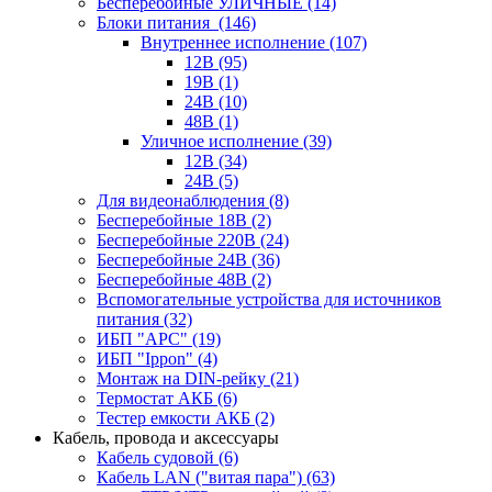
Бесперебойные УЛИЧНЫЕ
(14)
Блоки питания
(146)
Внутреннее исполнение
(107)
12В
(95)
19В
(1)
24В
(10)
48В
(1)
Уличное исполнение
(39)
12В
(34)
24В
(5)
Для видеонаблюдения
(8)
Бесперебойные 18В
(2)
Бесперебойные 220В
(24)
Бесперебойные 24В
(36)
Бесперебойные 48В
(2)
Вспомогательные устройства для источников
питания
(32)
ИБП "APC"
(19)
ИБП "Ippon"
(4)
Монтаж на DIN-рейку
(21)
Термостат АКБ
(6)
Тестер емкости АКБ
(2)
Кабель, провода и аксессуары
Кабель судовой
(6)
Кабель LAN ("витая пара")
(63)