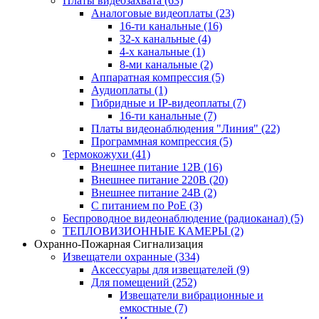
Платы видеозахвата
(63)
Аналоговые видеоплаты
(23)
16-ти канальные
(16)
32-х канальные
(4)
4-х канальные
(1)
8-ми канальные
(2)
Аппаратная компрессия
(5)
Аудиоплаты
(1)
Гибридные и IP-видеоплаты
(7)
16-ти канальные
(7)
Платы видеонаблюдения "Линия"
(22)
Программная компрессия
(5)
Термокожухи
(41)
Внешнее питание 12В
(16)
Внешнее питание 220В
(20)
Внешнее питание 24В
(2)
С питанием по PoE
(3)
Беспроводное видеонаблюдение (радиоканал)
(5)
ТЕПЛОВИЗИОННЫЕ КАМЕРЫ
(2)
Охранно-Пожарная Сигнализация
Извещатели охранные
(334)
Аксессуары для извещателей
(9)
Для помещений
(252)
Извещатели вибрационные и
емкостные
(7)