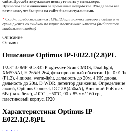
сайте. Просьба актуальные цены уточнять у менеджера.
Приносим свои извинения за временные неудобства. Мы делаем все
возможное, чтобы цены на сайте были актуальными.
*
Скидка предоставляется ТОЛЬКО при покупке товара с сайта и не
суммируется со скидкой по карте постоянного клиента (выбирается
наибольшая скидка)
Описание
Отзывы
Описание Optimus IP-E022.1(2.8)PL
1/2.8" 3.0MP SC3335 Progressive Scan CMOS, Dual-light,
XM535AI, H.265/H.264, фиксированный объектив Цв. 0.01Лк
(F1.2), 4 диода, warm-light, дальность до 20м, 4 ИК диода,
дальность до 20м, D-WDR, детектор движения, Определение
людей, Optimus Connect, DC12В(450мА), Внешний PoE max
6Вт(на кабеле), -10°С., +50°С, 90 х 85 мм/ 160 гр.,
пластиковый корпус, IP20
Характеристики Optimus IP-
E022.1(2.8)PL