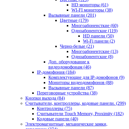
HD мониторы
(61)
WI-FI мониторы
(38)
Вызывные панели
(201)
Цветные
(179)
Многоабоненсткие
(60)
Одноабонентские
(119)
HD панели
(50)
Wi-Fi панели
(2)
Черно-белые
(21)
Многоабонентские
(13)
Одноабонентские
(8)
Доп. оборудование к
видеодомофонам
(46)
IP-домофония
(184)
Комплектующие для IP-домофонов
(9)
Мониторы видеодомофонов
(88)
Вызывные панели
(87)
Переговорные устройства
(38)
Кнопки выхода
(84)
Считыватели, контроллеры, кодовые панели.
(299)
Контроллеры
(75)
Считыватели Touch Memory, Proximity
(182)
Кодовые панели
(40)
Электромагнитные, механические замки,