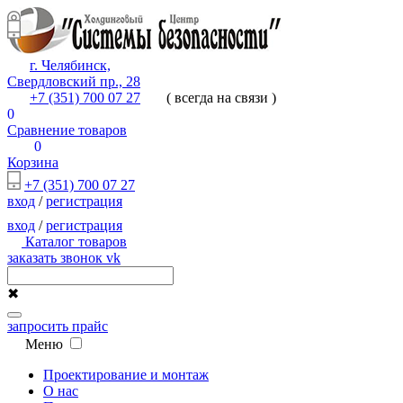
г. Челябинск,
Свердловский пр., 28
+7 (351) 700 07 27
( всегда на связи )
0
Сравнение товаров
0
Корзина
+7 (351) 700 07 27
вход
/
регистрация
вход
/
регистрация
Каталог товаров
заказать звонок
vk
✖
запросить прайс
Меню
Проектирование и монтаж
О нас