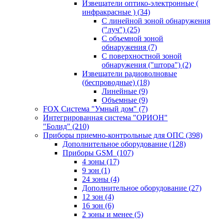
Извещатели оптико-электронные (
инфракрасные )
(34)
С линейной зоной обнаружения
("луч")
(25)
С объемной зоной
обнаружения
(7)
С поверхностной зоной
обнаружения ("штора")
(2)
Извещатели радиоволновые
(беспроводные)
(18)
Линейные
(9)
Объемные
(9)
FOX Система "Умный дом"
(7)
Интегрированная система "ОРИОН"
"Болид"
(210)
Приборы приемно-контрольные для ОПС
(398)
Дополнительное оборудование
(128)
Приборы GSM
(107)
4 зоны
(17)
9 зон
(1)
24 зоны
(4)
Дополнительное оборудование
(27)
12 зон
(4)
16 зон
(6)
2 зоны и менее
(5)