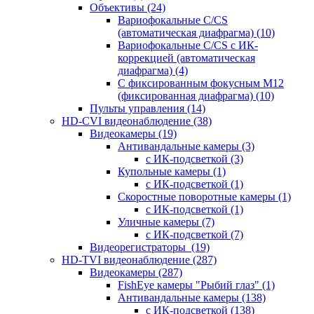
Объективы
(24)
Вариофокальные C/CS
(автоматическая диафрагма)
(10)
Вариофокальные C/CS с ИК-
коррекцией (автоматическая
диафрагма)
(4)
С фиксированным фокусным М12
(фиксированная диафрагма)
(10)
Пульты управления
(14)
HD-CVI видеонаблюдение
(38)
Видеокамеры
(19)
Антивандальные камеры
(3)
с ИК-подсветкой
(3)
Купольные камеры
(1)
с ИК-подсветкой
(1)
Скоростные поворотные камеры
(1)
с ИК-подсветкой
(1)
Уличные камеры
(7)
с ИК-подсветкой
(7)
Видеорегистраторы
(19)
HD-TVI видеонаблюдение
(287)
Видеокамеры
(287)
FishEye камеры "Рыбий глаз"
(1)
Антивандальные камеры
(138)
с ИК-подсветкой
(138)