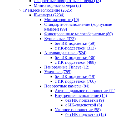
Скоростные поворотные камеры
(18)
Миниатюрные камеры
(2)
IP видеонаблюдение
(2625)
IP-камеры
(2234)
Миниатюрные
(10)
Стандартное исполнение (корпусные
камеры)
(99)
Фиксированные малогабаритные
(80)
Купольные
(372)
без ИК-подсветки
(59)
с ИК-подсветкой
(313)
Антивандальные
(524)
без ИК-подсветки
(36)
с ИК-подсветкой
(488)
Панорамные Fisheye
(12)
Уличные
(785)
без ИК-подсветки
(19)
с ИК-подсветкой
(766)
Поворотные камеры
(84)
Антивандальное исполнение
(11)
Внутреннее исполнение
(15)
без ИК-подсветки
(9)
с ИК-подсветкой
(6)
Уличное исполнение
(58)
без ИК-подсветки
(12)