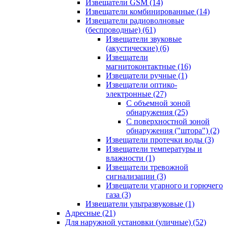
Извещатели GSM
(14)
Извещатели комбинированные
(14)
Извещатели радиоволновые
(беспроводные)
(61)
Извещатели звуковые
(акустические)
(6)
Извещатели
магнитоконтактные
(16)
Извещатели ручные
(1)
Извещатели оптико-
электронные
(27)
С объемной зоной
обнаружения
(25)
С поверхностной зоной
обнаружения ("штора")
(2)
Извещатели протечки воды
(3)
Извещатели температуры и
влажности
(1)
Извещатели тревожной
сигнализации
(3)
Извещатели угарного и горючего
газа
(3)
Извещатели ультразвуковые
(1)
Адресные
(21)
Для наружной установки (уличные)
(52)