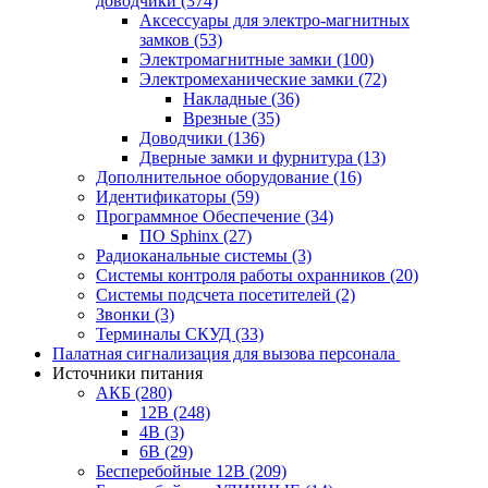
доводчики
(374)
Аксессуары для электро-магнитных
замков
(53)
Электромагнитные замки
(100)
Электромеханические замки
(72)
Накладные
(36)
Врезные
(35)
Доводчики
(136)
Дверные замки и фурнитура
(13)
Дополнительное оборудование
(16)
Идентификаторы
(59)
Программное Обеспечение
(34)
ПО Sphinx
(27)
Радиоканальные системы
(3)
Системы контроля работы охранников
(20)
Системы подсчета посетителей
(2)
Звонки
(3)
Терминалы СКУД
(33)
Палатная сигнализация для вызова персонала
Источники питания
АКБ
(280)
12В
(248)
4В
(3)
6В
(29)
Бесперебойные 12В
(209)