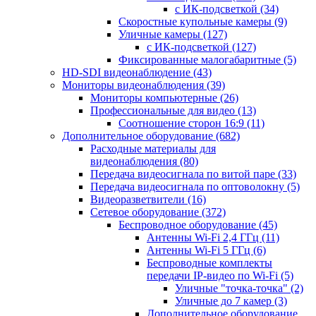
с ИК-подсветкой
(34)
Скоростные купольные камеры
(9)
Уличные камеры
(127)
с ИК-подсветкой
(127)
Фиксированные малогабаритные
(5)
HD-SDI видеонаблюдение
(43)
Мониторы видеонаблюдения
(39)
Мониторы компьютерные
(26)
Профессиональные для видео
(13)
Соотношение сторон 16:9
(11)
Дополнительное оборудование
(682)
Расходные материалы для
видеонаблюдения
(80)
Передача видеосигнала по витой паре
(33)
Передача видеосигнала по оптоволокну
(5)
Видеоразветвители
(16)
Сетевое оборудование
(372)
Беспроводное оборудование
(45)
Антенны Wi-Fi 2,4 ГГц
(11)
Антенны Wi-Fi 5 ГГц
(6)
Беспроводные комплекты
передачи IP-видео по Wi-Fi
(5)
Уличные "точка-точка"
(2)
Уличные до 7 камер
(3)
Дополнительное оборудование