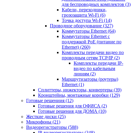
для беспроводных комплектов
(3)
Кабели, переходники,
грозозащита Wi-Fi
(6)
Точка доступа Wi-Fi
(14)
Проводное оборудование
(327)
Коммутаторы Ethernet
(64)
Коммутаторы Ethernet с
поддержкой PoE (питание по
Ethernet)
(260)
Комплекты передачи видео по
проводным сетям TCP/IP
(2)
Комплекты передачи IP-
видео по кабельным
линиям
(2)
Маршрутизаторы (роутеры)
Ethernet
(1)
Сплиттеры, инжекторы, конвертеры
(39)
Кронштейны, монтажные коробки
(129)
Готовые решениия
(12)
Готовые решения для ОФИСА
(2)
Готовые решения для ДОМА
(10)
Жесткие диски
(25)
Микрофоны
(21)
Видеорегистраторы
(588)
IP-видеорегистраторы
(348)