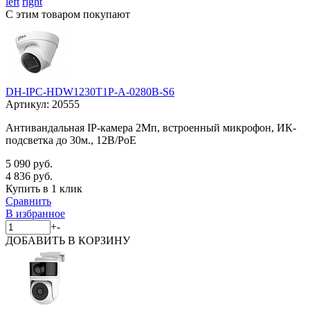
left
right
С этим товаром покупают
DH-IPC-HDW1230T1P-A-0280B-S6
Артикул:
20555
Антивандальная IP-камера 2Мп, встроенный микрофон, ИК-
подсветка до 30м., 12В/PoE
5 090 руб.
4 836 руб.
Купить в 1 клик
Сравнить
В избранное
+
-
ДОБАВИТЬ
В КОРЗИНУ