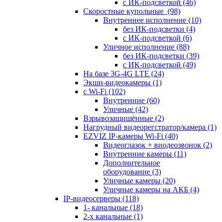
с ИК-подсветкой
(46)
Скоростные купольные
(98)
Внутреннее исполнение
(10)
без ИК-подсветки
(4)
с ИК-подсветкой
(6)
Уличное исполнение
(88)
без ИК-подсветки
(39)
с ИК-подсветкой
(49)
На базе 3G-4G LTE
(24)
Экшн-видеокамеры
(1)
с Wi-Fi
(102)
Внутренние
(60)
Уличные
(42)
Взрывозащищённые
(2)
Нагрудный видеорегстратор/камера
(1)
EZVIZ IP-камеры Wi-Fi
(40)
Видеоглазок + виодеозвонок
(2)
Внутренние камеры
(11)
Дополнительное
оборудование
(3)
Уличные камеры
(20)
Уличные камеры на АКБ
(4)
IP-видеосерверы
(118)
1- канальные
(18)
2-х канальные
(1)