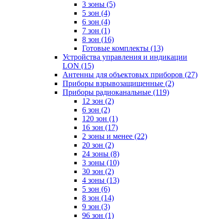
3 зоны
(5)
5 зон
(4)
6 зон
(4)
7 зон
(1)
8 зон
(16)
Готовые комплекты
(13)
Устройства управления и индикации
LON
(15)
Антенны для объектовых приборов
(27)
Приборы взрывозащищенные
(2)
Приборы радиоканальные
(119)
12 зон
(2)
6 зон
(2)
120 зон
(1)
16 зон
(17)
2 зоны и менее
(22)
20 зон
(2)
24 зоны
(8)
3 зоны
(10)
30 зон
(2)
4 зоны
(13)
5 зон
(6)
8 зон
(14)
9 зон
(3)
96 зон
(1)