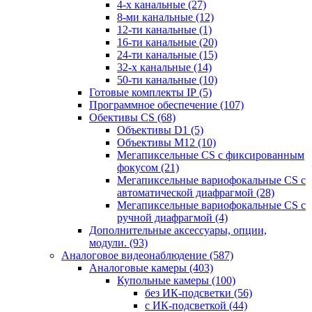
4-х канальные
(27)
8-ми канальные
(12)
12-ти канальные
(1)
16-ти канальные
(20)
24-ти канальные
(15)
32-х канальные
(14)
50-ти канальные
(10)
Готовые комплекты IP
(5)
Программное обеспечение
(107)
Обективы CS
(68)
Объективы D1
(5)
Объективы M12
(10)
Мегапиксельные CS c фиксированным
фокусом
(21)
Мегапиксельные вариофокальные CS c
автоматической диафрагмой
(28)
Мегапиксельные вариофокальные CS c
ручной диафрагмой
(4)
Дополнительные аксессуары, опции,
модули.
(93)
Аналоговое видеонаблюдение
(587)
Аналоговые камеры
(403)
Купольные камеры
(100)
без ИК-подсветки
(56)
с ИК-подсветкой
(44)