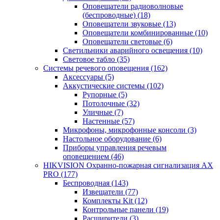
Оповещатели радиоволновые
(беспроводные)
(18)
Оповещатели звуковые
(13)
Оповещатели комбинированные
(10)
Оповещатели световые
(6)
Светильники аварийного освещения
(10)
Световое табло
(35)
Системы речевого оповещения
(162)
Аксессуары
(5)
Аккустические системы
(102)
Рупорные
(5)
Потолочные
(32)
Уличные
(7)
Настенные
(57)
Микрофоны, микрофонные консоли
(3)
Настольное оборудование
(6)
Приборы управления речевым
оповещением
(46)
HIKVISION Охранно-пожарная сигнализация AX
PRO
(177)
Беспроводная
(143)
Извещатели
(77)
Комплекты Kit
(12)
Контрольные панели
(19)
Расширители
(3)