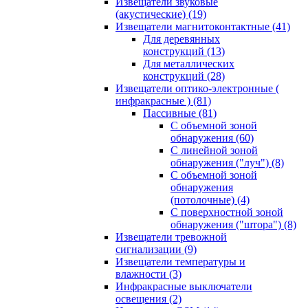
Извещатели звуковые
(акустические)
(19)
Извещатели магнитоконтактные
(41)
Для деревянных
конструкций
(13)
Для металлических
конструкций
(28)
Извещатели оптико-электронные (
инфракрасные )
(81)
Пассивные
(81)
С объемной зоной
обнаружения
(60)
С линейной зоной
обнаружения ("луч")
(8)
С объемной зоной
обнаружения
(потолочные)
(4)
С поверхностной зоной
обнаружения ("штора")
(8)
Извещатели тревожной
сигнализации
(9)
Извещатели температуры и
влажности
(3)
Инфракрасные выключатели
освещения
(2)