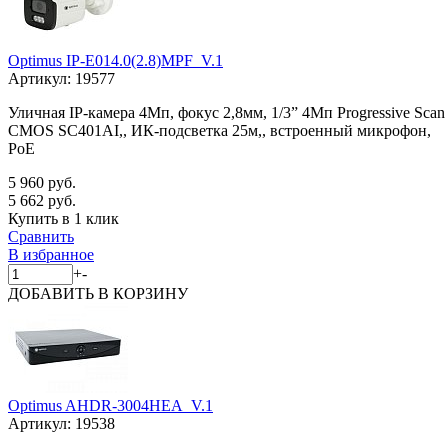
Optimus IP-E014.0(2.8)MPF_V.1
Артикул:
19577
Уличная IP-камера 4Мп, фокус 2,8мм, 1/3” 4Мп Progressive Scan
CMOS SC401AI,, ИК-подсветка 25м,, встроенный микрофон,
PoE
5 960 руб.
5 662 руб.
Купить в 1 клик
Сравнить
В избранное
+
-
ДОБАВИТЬ
В КОРЗИНУ
Optimus AHDR-3004HEA_V.1
Артикул:
19538