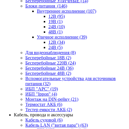
Бесперебойные УЛИЧНЫЕ
(14)
Блоки питания
(146)
Внутреннее исполнение
(107)
12В
(95)
19В
(1)
24В
(10)
48В
(1)
Уличное исполнение
(39)
12В
(34)
24В
(5)
Для видеонаблюдения
(8)
Бесперебойные 18В
(2)
Бесперебойные 220В
(24)
Бесперебойные 24В
(36)
Бесперебойные 48В
(2)
Вспомогательные устройства для источников
питания
(32)
ИБП "APC"
(19)
ИБП "Ippon"
(4)
Монтаж на DIN-рейку
(21)
Термостат АКБ
(6)
Тестер емкости АКБ
(2)
Кабель, провода и аксессуары
Кабель судовой
(6)
Кабель LAN ("витая пара")
(63)