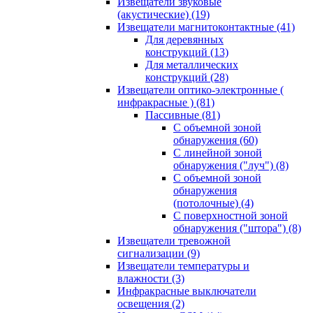
Извещатели звуковые
(акустические)
(19)
Извещатели магнитоконтактные
(41)
Для деревянных
конструкций
(13)
Для металлических
конструкций
(28)
Извещатели оптико-электронные (
инфракрасные )
(81)
Пассивные
(81)
С объемной зоной
обнаружения
(60)
С линейной зоной
обнаружения ("луч")
(8)
С объемной зоной
обнаружения
(потолочные)
(4)
С поверхностной зоной
обнаружения ("штора")
(8)
Извещатели тревожной
сигнализации
(9)
Извещатели температуры и
влажности
(3)
Инфракрасные выключатели
освещения
(2)