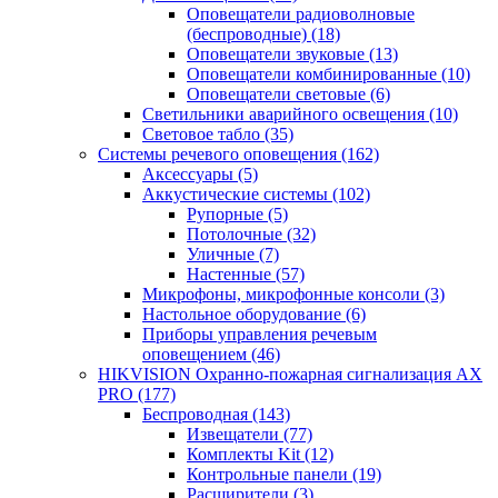
Оповещатели радиоволновые
(беспроводные)
(18)
Оповещатели звуковые
(13)
Оповещатели комбинированные
(10)
Оповещатели световые
(6)
Светильники аварийного освещения
(10)
Световое табло
(35)
Системы речевого оповещения
(162)
Аксессуары
(5)
Аккустические системы
(102)
Рупорные
(5)
Потолочные
(32)
Уличные
(7)
Настенные
(57)
Микрофоны, микрофонные консоли
(3)
Настольное оборудование
(6)
Приборы управления речевым
оповещением
(46)
HIKVISION Охранно-пожарная сигнализация AX
PRO
(177)
Беспроводная
(143)
Извещатели
(77)
Комплекты Kit
(12)
Контрольные панели
(19)
Расширители
(3)