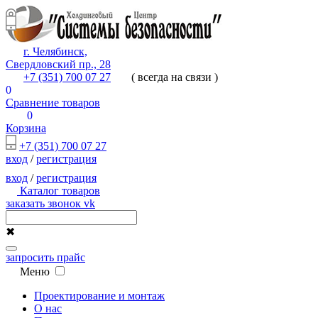
г. Челябинск,
Свердловский пр., 28
+7 (351) 700 07 27
( всегда на связи )
0
Сравнение товаров
0
Корзина
+7 (351) 700 07 27
вход
/
регистрация
вход
/
регистрация
Каталог товаров
заказать звонок
vk
✖
запросить прайс
Меню
Проектирование и монтаж
О нас