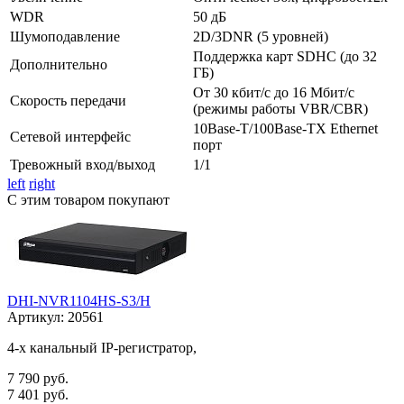
WDR
50 дБ
Шумоподавление
2D/3DNR (5 уровней)
Поддержка карт SDHC (до 32
Дополнительно
ГБ)
От 30 кбит/c до 16 Мбит/с
Скорость передачи
(режимы работы VBR/CBR)
10Base-T/100Base-TX Ethernet
Сетевой интерфейс
порт
Тревожный вход/выход
1/1
left
right
С этим товаром покупают
DHI-NVR1104HS-S3/H
Артикул:
20561
4-х канальный IP-регистратор,
7 790 руб.
7 401 руб.