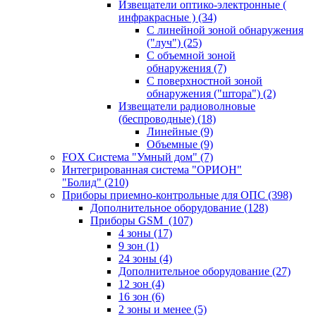
Извещатели оптико-электронные (
инфракрасные )
(34)
С линейной зоной обнаружения
("луч")
(25)
С объемной зоной
обнаружения
(7)
С поверхностной зоной
обнаружения ("штора")
(2)
Извещатели радиоволновые
(беспроводные)
(18)
Линейные
(9)
Объемные
(9)
FOX Система "Умный дом"
(7)
Интегрированная система "ОРИОН"
"Болид"
(210)
Приборы приемно-контрольные для ОПС
(398)
Дополнительное оборудование
(128)
Приборы GSM
(107)
4 зоны
(17)
9 зон
(1)
24 зоны
(4)
Дополнительное оборудование
(27)
12 зон
(4)
16 зон
(6)
2 зоны и менее
(5)