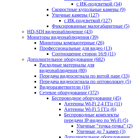
с ИК-подсветкой
(34)
Скоростные купольные камеры
(9)
Уличные камеры
(127)
с ИК-подсветкой
(127)
Фиксированные малогабаритные
(5)
HD-SDI видеонаблюдение
(43)
Мониторы видеонаблюдения
(39)
Мониторы компьютерные
(26)
Профессиональные для видео
(13)
Соотношение сторон 16:9
(11)
Дополнительное оборудование
(682)
Расходные материалы для
видеонаблюдения
(80)
Передача видеосигнала по витой паре
(33)
Передача видеосигнала по оптоволокну
(5)
Видеоразветвители
(16)
Сетевое оборудование
(372)
Беспроводное оборудование
(45)
Антенны Wi-Fi 2,4 ГГц
(11)
Антенны Wi-Fi 5 ГГц
(6)
Беспроводные комплекты
передачи IP-видео по Wi-Fi
(5)
Уличные "точка-точка"
(2)
Уличные до 7 камер
(3)
Дополнительное оборудование