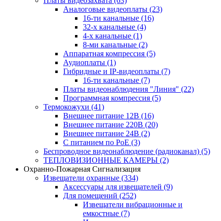
Платы видеозахвата
(63)
Аналоговые видеоплаты
(23)
16-ти канальные
(16)
32-х канальные
(4)
4-х канальные
(1)
8-ми канальные
(2)
Аппаратная компрессия
(5)
Аудиоплаты
(1)
Гибридные и IP-видеоплаты
(7)
16-ти канальные
(7)
Платы видеонаблюдения "Линия"
(22)
Программная компрессия
(5)
Термокожухи
(41)
Внешнее питание 12В
(16)
Внешнее питание 220В
(20)
Внешнее питание 24В
(2)
С питанием по PoE
(3)
Беспроводное видеонаблюдение (радиоканал)
(5)
ТЕПЛОВИЗИОННЫЕ КАМЕРЫ
(2)
Охранно-Пожарная Сигнализация
Извещатели охранные
(334)
Аксессуары для извещателей
(9)
Для помещений
(252)
Извещатели вибрационные и
емкостные
(7)