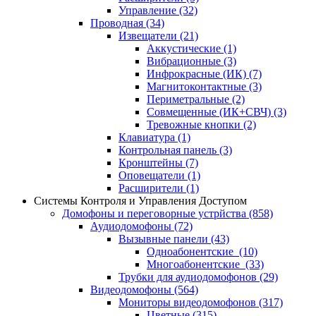
Управление
(32)
Проводная
(34)
Извещатели
(21)
Аккустические
(1)
Вибрационные
(3)
Инфрокрасные (ИК)
(7)
Магнитоконтактные
(3)
Периметральные
(2)
Совмещенные (ИК+СВЧ)
(3)
Тревожные кнопки
(2)
Клавиатура
(1)
Контрольная панель
(3)
Кронштейны
(7)
Оповещатели
(1)
Расширители
(1)
Системы Контроля и Управления Доступом
Домофоны и переговорные устрйства
(858)
Аудиодомофоны
(72)
Вызывные панели
(43)
Одноабонентские
(10)
Многоабонентские
(33)
Трубки для аудиодомофонов
(29)
Видеодомофоны
(564)
Мониторы видеодомофонов
(317)
Цветные
(315)