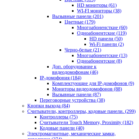
HD мониторы
(61)
WI-FI мониторы
(38)
Вызывные панели
(201)
Цветные
(179)
Многоабоненсткие
(60)
Одноабонентские
(119)
HD панели
(50)
Wi-Fi панели
(2)
Черно-белые
(21)
Многоабонентские
(13)
Одноабонентские
(8)
Доп. оборудование к
видеодомофонам
(46)
IP-домофония
(184)
Комплектующие для IP-домофонов
(9)
Мониторы видеодомофонов
(88)
Вызывные панели
(87)
Переговорные устройства
(38)
Кнопки выхода
(84)
Считыватели, контроллеры, кодовые панели.
(299)
Контроллеры
(75)
Считыватели Touch Memory, Proximity
(182)
Кодовые панели
(40)
Электромагнитные, механические замки,