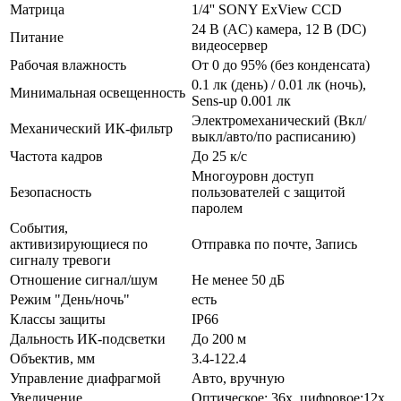
Матрица
1/4'' SONY ExView CCD
24 В (AC) камера, 12 В (DC)
Питание
видеосервер
Рабочая влажность
От 0 до 95% (без конденсата)
0.1 лк (день) / 0.01 лк (ночь),
Минимальная освещенность
Sens-up 0.001 лк
Электромеханический (Вкл/
Механический ИК-фильтр
выкл/авто/по расписанию)
Частота кадров
До 25 к/с
Многоуровн доступ
Безопасность
пользователей с защитой
паролем
События,
активизирующиеся по
Отправка по почте, Запись
сигналу тревоги
Отношение сигнал/шум
Не менее 50 дБ
Режим "День/ночь"
есть
Классы защиты
IP66
Дальность ИК-подсветки
До 200 м
Объектив, мм
3.4-122.4
Управление диафрагмой
Авто, вручную
Увеличение
Оптическое: 36х, цифровое:12х