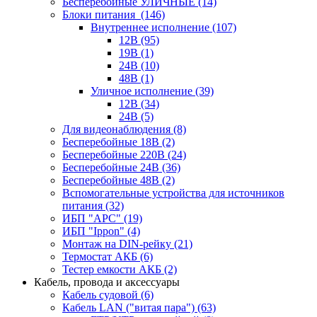
Бесперебойные УЛИЧНЫЕ
(14)
Блоки питания
(146)
Внутреннее исполнение
(107)
12В
(95)
19В
(1)
24В
(10)
48В
(1)
Уличное исполнение
(39)
12В
(34)
24В
(5)
Для видеонаблюдения
(8)
Бесперебойные 18В
(2)
Бесперебойные 220В
(24)
Бесперебойные 24В
(36)
Бесперебойные 48В
(2)
Вспомогательные устройства для источников
питания
(32)
ИБП "APC"
(19)
ИБП "Ippon"
(4)
Монтаж на DIN-рейку
(21)
Термостат АКБ
(6)
Тестер емкости АКБ
(2)
Кабель, провода и аксессуары
Кабель судовой
(6)
Кабель LAN ("витая пара")
(63)