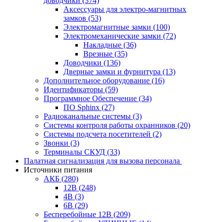
доводчики
(374)
Аксессуары для электро-магнитных
замков
(53)
Электромагнитные замки
(100)
Электромеханические замки
(72)
Накладные
(36)
Врезные
(35)
Доводчики
(136)
Дверные замки и фурнитура
(13)
Дополнительное оборудование
(16)
Идентификаторы
(59)
Программное Обеспечение
(34)
ПО Sphinx
(27)
Радиоканальные системы
(3)
Системы контроля работы охранников
(20)
Системы подсчета посетителей
(2)
Звонки
(3)
Терминалы СКУД
(33)
Палатная сигнализация для вызова персонала
Источники питания
АКБ
(280)
12В
(248)
4В
(3)
6В
(29)
Бесперебойные 12В
(209)