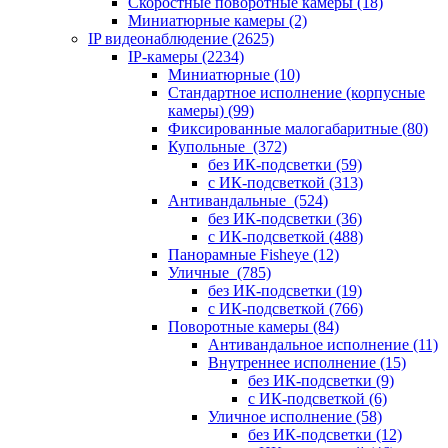
Скоростные поворотные камеры
(18)
Миниатюрные камеры
(2)
IP видеонаблюдение
(2625)
IP-камеры
(2234)
Миниатюрные
(10)
Стандартное исполнение (корпусные
камеры)
(99)
Фиксированные малогабаритные
(80)
Купольные
(372)
без ИК-подсветки
(59)
с ИК-подсветкой
(313)
Антивандальные
(524)
без ИК-подсветки
(36)
с ИК-подсветкой
(488)
Панорамные Fisheye
(12)
Уличные
(785)
без ИК-подсветки
(19)
с ИК-подсветкой
(766)
Поворотные камеры
(84)
Антивандальное исполнение
(11)
Внутреннее исполнение
(15)
без ИК-подсветки
(9)
с ИК-подсветкой
(6)
Уличное исполнение
(58)
без ИК-подсветки
(12)