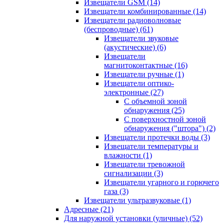
Извещатели GSM
(14)
Извещатели комбинированные
(14)
Извещатели радиоволновые
(беспроводные)
(61)
Извещатели звуковые
(акустические)
(6)
Извещатели
магнитоконтактные
(16)
Извещатели ручные
(1)
Извещатели оптико-
электронные
(27)
С объемной зоной
обнаружения
(25)
С поверхностной зоной
обнаружения ("штора")
(2)
Извещатели протечки воды
(3)
Извещатели температуры и
влажности
(1)
Извещатели тревожной
сигнализации
(3)
Извещатели угарного и горючего
газа
(3)
Извещатели ультразвуковые
(1)
Адресные
(21)
Для наружной установки (уличные)
(52)