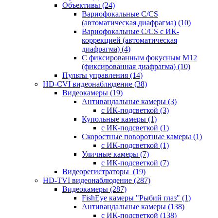
Объективы
(24)
Вариофокальные C/CS
(автоматическая диафрагма)
(10)
Вариофокальные C/CS с ИК-
коррекцией (автоматическая
диафрагма)
(4)
С фиксированным фокусным М12
(фиксированная диафрагма)
(10)
Пульты управления
(14)
HD-CVI видеонаблюдение
(38)
Видеокамеры
(19)
Антивандальные камеры
(3)
с ИК-подсветкой
(3)
Купольные камеры
(1)
с ИК-подсветкой
(1)
Скоростные поворотные камеры
(1)
с ИК-подсветкой
(1)
Уличные камеры
(7)
с ИК-подсветкой
(7)
Видеорегистраторы
(19)
HD-TVI видеонаблюдение
(287)
Видеокамеры
(287)
FishEye камеры "Рыбий глаз"
(1)
Антивандальные камеры
(138)
с ИК-подсветкой
(138)