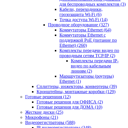
для беспроводных комплектов
(3)
Кабели, переходники,
грозозащита Wi-Fi
(6)
Точка доступа Wi-Fi
(14)
Проводное оборудование
(327)
Коммутаторы Ethernet
(64)
Коммутаторы Ethernet с
поддержкой PoE (питание по
Ethernet)
(260)
Комплекты передачи видео по
проводным сетям TCP/IP
(2)
Комплекты передачи IP-
видео по кабельным
линиям
(2)
Маршрутизаторы (роутеры)
Ethernet
(1)
Сплиттеры, инжекторы, конвертеры
(39)
Кронштейны, монтажные коробки
(129)
Готовые решениия
(12)
Готовые решения для ОФИСА
(2)
Готовые решения для ДОМА
(10)
Жесткие диски
(25)
Микрофоны
(21)
Видеорегистраторы
(588)
IP-видеорегистраторы
(348)