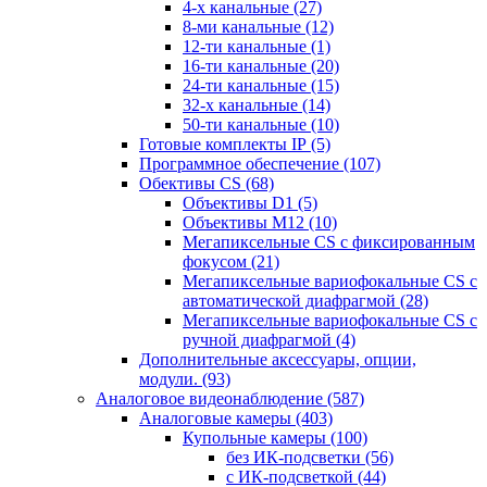
4-х канальные
(27)
8-ми канальные
(12)
12-ти канальные
(1)
16-ти канальные
(20)
24-ти канальные
(15)
32-х канальные
(14)
50-ти канальные
(10)
Готовые комплекты IP
(5)
Программное обеспечение
(107)
Обективы CS
(68)
Объективы D1
(5)
Объективы M12
(10)
Мегапиксельные CS c фиксированным
фокусом
(21)
Мегапиксельные вариофокальные CS c
автоматической диафрагмой
(28)
Мегапиксельные вариофокальные CS c
ручной диафрагмой
(4)
Дополнительные аксессуары, опции,
модули.
(93)
Аналоговое видеонаблюдение
(587)
Аналоговые камеры
(403)
Купольные камеры
(100)
без ИК-подсветки
(56)
с ИК-подсветкой
(44)