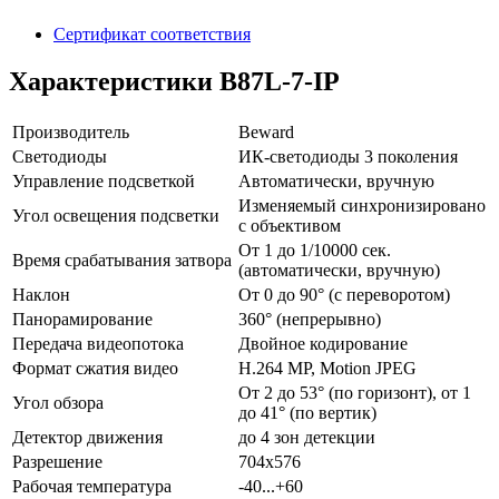
Сертификат соответствия
Характеристики B87L-7-IP
Производитель
Beward
Светодиоды
ИК-светодиоды 3 поколения
Управление подсветкой
Автоматически, вручную
Изменяемый синхронизировано
Угол освещения подсветки
с объективом
От 1 до 1/10000 сек.
Время срабатывания затвора
(автоматически, вручную)
Наклон
От 0 до 90° (с переворотом)
Панорамирование
360° (непрерывно)
Передача видеопотока
Двойное кодирование
Формат сжатия видео
H.264 MP, Motion JPEG
От 2 до 53° (по горизонт), от 1
Угол обзора
до 41° (по вертик)
Детектор движения
до 4 зон детекции
Разрешение
704х576
Рабочая температура
-40...+60