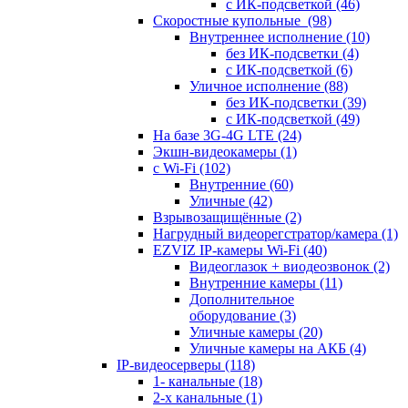
с ИК-подсветкой
(46)
Скоростные купольные
(98)
Внутреннее исполнение
(10)
без ИК-подсветки
(4)
с ИК-подсветкой
(6)
Уличное исполнение
(88)
без ИК-подсветки
(39)
с ИК-подсветкой
(49)
На базе 3G-4G LTE
(24)
Экшн-видеокамеры
(1)
с Wi-Fi
(102)
Внутренние
(60)
Уличные
(42)
Взрывозащищённые
(2)
Нагрудный видеорегстратор/камера
(1)
EZVIZ IP-камеры Wi-Fi
(40)
Видеоглазок + виодеозвонок
(2)
Внутренние камеры
(11)
Дополнительное
оборудование
(3)
Уличные камеры
(20)
Уличные камеры на АКБ
(4)
IP-видеосерверы
(118)
1- канальные
(18)
2-х канальные
(1)