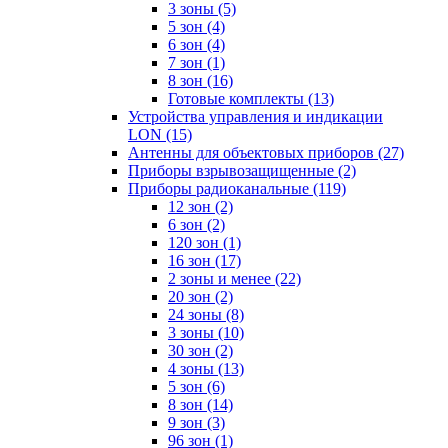
3 зоны
(5)
5 зон
(4)
6 зон
(4)
7 зон
(1)
8 зон
(16)
Готовые комплекты
(13)
Устройства управления и индикации
LON
(15)
Антенны для объектовых приборов
(27)
Приборы взрывозащищенные
(2)
Приборы радиоканальные
(119)
12 зон
(2)
6 зон
(2)
120 зон
(1)
16 зон
(17)
2 зоны и менее
(22)
20 зон
(2)
24 зоны
(8)
3 зоны
(10)
30 зон
(2)
4 зоны
(13)
5 зон
(6)
8 зон
(14)
9 зон
(3)
96 зон
(1)