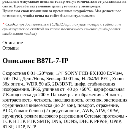
реальные отпускные цены на товар могут отличаться от указанных на
сайте. Просьба актуальные цены уточнять у менеджера.
Приносим свои извинения за временные неудобства. Мы делаем все
возможное, чтобы цены на сайте были актуальными.
*
Скидка предоставляется ТОЛЬКО при покупке товара с сайта и не
суммируется со скидкой по карте постоянного клиента (выбирается
наибольшая скидка)
Описание
Отзывы
Описание B87L-7-IP
Скоростная 0.01-120°/сек, 1/4'' SONY FCB-EX1020 ExView,
550 ТВЛ, День/Ночь, Sens-up 0.001 лк, H.264/MJPEG, Zoom
36х оптич., WDR 50 дБ, 2D/3DNR, цифр. стабилизация
изображения, IP66, уличная от -40 до +60°C, варифокальная
ИК-подсветка до 200 м Параметры изображения - Яркость,
контрастность, четкость, насыщенность, оттенок, экспозиция,
сферическая видеомаска (до 24 зон), поворот, отражение,
BLC, баланс белого (2 предустановки, AWB, ATW, OPW,
вручную), режим высокого разрешения Сетевые протоколы -
TCP, HTTP, FTP, SMTP, DNS, DDNS, DHCP, PPPoE, UPnP,
RTSP, UDP, NTP