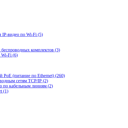
 IP-видео по Wi-Fi
(5)
я беспроводных комплектов
(3)
 Wi-Fi
(6)
й PoE (питание по Ethernet)
(260)
оводным сетям TCP/IP
(2)
ео по кабельным линиям
(2)
et
(1)