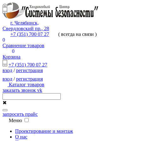
г. Челябинск,
Свердловский пр., 28
+7 (351) 700 07 27
( всегда на связи )
0
Сравнение товаров
0
Корзина
+7 (351) 700 07 27
вход
/
регистрация
вход
/
регистрация
Каталог товаров
заказать звонок
vk
✖
запросить прайс
Меню
Проектирование и монтаж
О нас