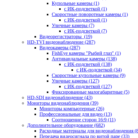
Купольные камеры
(1)
с ИК-подсветкой
(1)
Скоростные поворотные камеры
(1)
с ИК-подсветкой
(1)
Уличные камеры
(7)
с ИК-подсветкой
(7)
Видеорегистраторы
(19)
HD-TVI видеонаблюдение
(287)
Видеокамеры
(287)
FishEye камеры "Рыбий глаз"
(1)
Антивандальные камеры
(138)
с ИК-подсветкой
(138)
с ИК-подсветкой
(34)
Скоростные купольные камеры
(9)
Уличные камеры
(127)
с ИК-подсветкой
(127)
Фиксированные малогабаритные
(5)
HD-SDI видеонаблюдение
(43)
Мониторы видеонаблюдения
(39)
Мониторы компьютерные
(26)
Профессиональные для видео
(13)
Соотношение сторон 16:9
(11)
Дополнительное оборудование
(682)
Расходные материалы для видеонаблюдения
(
Передача видеосигнала по витой паре
(33)