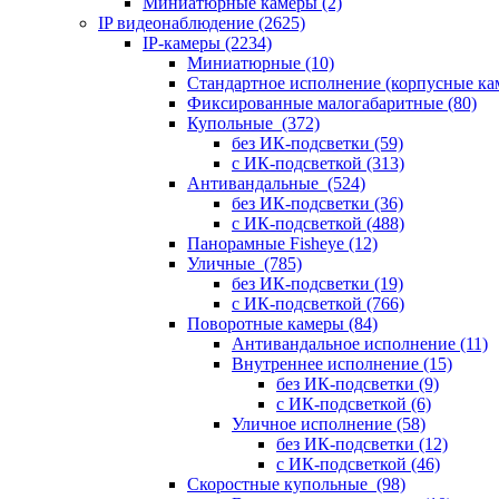
Миниатюрные камеры
(2)
IP видеонаблюдение
(2625)
IP-камеры
(2234)
Миниатюрные
(10)
Стандартное исполнение (корпусные к
Фиксированные малогабаритные
(80)
Купольные
(372)
без ИК-подсветки
(59)
с ИК-подсветкой
(313)
Антивандальные
(524)
без ИК-подсветки
(36)
с ИК-подсветкой
(488)
Панорамные Fisheye
(12)
Уличные
(785)
без ИК-подсветки
(19)
с ИК-подсветкой
(766)
Поворотные камеры
(84)
Антивандальное исполнение
(11)
Внутреннее исполнение
(15)
без ИК-подсветки
(9)
с ИК-подсветкой
(6)
Уличное исполнение
(58)
без ИК-подсветки
(12)
с ИК-подсветкой
(46)
Скоростные купольные
(98)