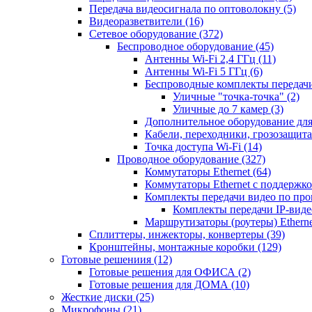
Передача видеосигнала по оптоволокну
(5)
Видеоразветвители
(16)
Сетевое оборудование
(372)
Беспроводное оборудование
(45)
Антенны Wi-Fi 2,4 ГГц
(11)
Антенны Wi-Fi 5 ГГц
(6)
Беспроводные комплекты передачи
Уличные "точка-точка"
(2)
Уличные до 7 камер
(3)
Дополнительное оборудование дл
Кабели, переходники, грозозащита
Точка доступа Wi-Fi
(14)
Проводное оборудование
(327)
Коммутаторы Ethernet
(64)
Коммутаторы Ethernet с поддержко
Комплекты передачи видео по пр
Комплекты передачи IP-вид
Маршрутизаторы (роутеры) Ethern
Сплиттеры, инжекторы, конвертеры
(39)
Кронштейны, монтажные коробки
(129)
Готовые решениия
(12)
Готовые решения для ОФИСА
(2)
Готовые решения для ДОМА
(10)
Жесткие диски
(25)
Микрофоны
(21)