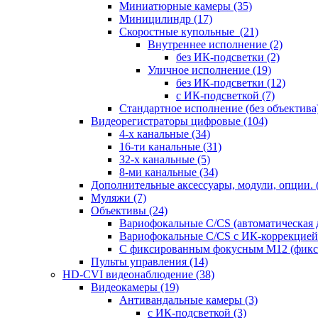
Миниатюрные камеры
(35)
Миницилиндр
(17)
Скоростные купольные
(21)
Внутреннее исполнение
(2)
без ИК-подсветки
(2)
Уличное исполнение
(19)
без ИК-подсветки
(12)
с ИК-подсветкой
(7)
Стандартное исполнение (без объектива
Видеорегистраторы цифровые
(104)
4-х канальные
(34)
16-ти канальные
(31)
32-х канальные
(5)
8-ми канальные
(34)
Дополнительные аксессуары, модули, опции.
Муляжи
(7)
Объективы
(24)
Вариофокальные C/CS (автоматическая
Вариофокальные C/CS с ИК-коррекцией 
С фиксированным фокусным М12 (фикс
Пульты управления
(14)
HD-CVI видеонаблюдение
(38)
Видеокамеры
(19)
Антивандальные камеры
(3)
с ИК-подсветкой
(3)