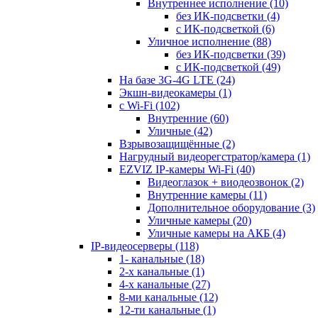
Внутреннее исполнение
(10)
без ИК-подсветки
(4)
с ИК-подсветкой
(6)
Уличное исполнение
(88)
без ИК-подсветки
(39)
с ИК-подсветкой
(49)
На базе 3G-4G LTE
(24)
Экшн-видеокамеры
(1)
с Wi-Fi
(102)
Внутренние
(60)
Уличные
(42)
Взрывозащищённые
(2)
Нагрудный видеорегстратор/камера
(1)
EZVIZ IP-камеры Wi-Fi
(40)
Видеоглазок + виодеозвонок
(2)
Внутренние камеры
(11)
Дополнительное оборудование
(3)
Уличные камеры
(20)
Уличные камеры на АКБ
(4)
IP-видеосерверы
(118)
1- канальные
(18)
2-х канальные
(1)
4-х канальные
(27)
8-ми канальные
(12)
12-ти канальные
(1)