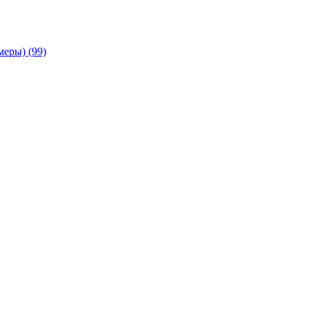
амеры)
(99)