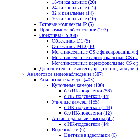
16-ти канальные
(20)
24-ти канальные
(15)
32-х канальные
(14)
50-ти канальные
(10)
Готовые комплекты IP
(5)
Программное обеспечение
(107)
Обективы CS
(68)
Объективы D1
(5)
Объективы M12
(10)
Мегапиксельные CS c фиксированным 
Мегапиксельные вариофокальные CS c 
Мегапиксельные вариофокальные CS c 
Дополнительные аксессуары, опции, модули.
Аналоговое видеонаблюдение
(587)
Аналоговые камеры
(403)
Купольные камеры
(100)
без ИК-подсветки
(56)
с ИК-подсветкой
(44)
Уличные камеры
(155)
с ИК-подсветкой
(143)
без ИК-подсветки
(12)
Антивандальные камеры
(45)
с ИК-подсветкой
(44)
Видеоглазки
(6)
Цветные видеоглазки
(6)