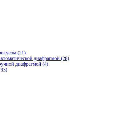
фокусом
(21)
автоматической диафрагмой
(28)
ручной диафрагмой
(4)
(93)