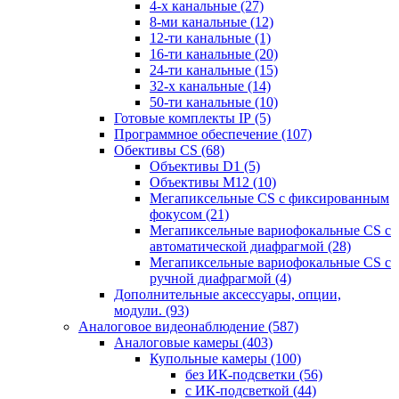
4-х канальные
(27)
8-ми канальные
(12)
12-ти канальные
(1)
16-ти канальные
(20)
24-ти канальные
(15)
32-х канальные
(14)
50-ти канальные
(10)
Готовые комплекты IP
(5)
Программное обеспечение
(107)
Обективы CS
(68)
Объективы D1
(5)
Объективы M12
(10)
Мегапиксельные CS c фиксированным
фокусом
(21)
Мегапиксельные вариофокальные CS c
автоматической диафрагмой
(28)
Мегапиксельные вариофокальные CS c
ручной диафрагмой
(4)
Дополнительные аксессуары, опции,
модули.
(93)
Аналоговое видеонаблюдение
(587)
Аналоговые камеры
(403)
Купольные камеры
(100)
без ИК-подсветки
(56)
с ИК-подсветкой
(44)