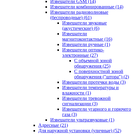
Извещатели GSM
(14)
Извещатели комбинированные
(14)
Извещатели радиоволновые
(беспроводные)
(61)
Извещатели звуковые
(акустические)
(6)
Извещатели
магнитоконтактные
(16)
Извещатели ручные
(1)
Извещатели оптико-
электронные
(27)
С объемной зоной
обнаружения
(25)
С поверхностной зоной
обнаружения ("штора")
(2)
Извещатели протечки воды
(3)
Извещатели температуры и
влажности
(1)
Извещатели тревожной
сигнализации
(3)
Извещатели угарного и горючего
газа
(3)
Извещатели ультразвуковые
(1)
Адресные
(21)
Для наружной установки (уличные)
(52)