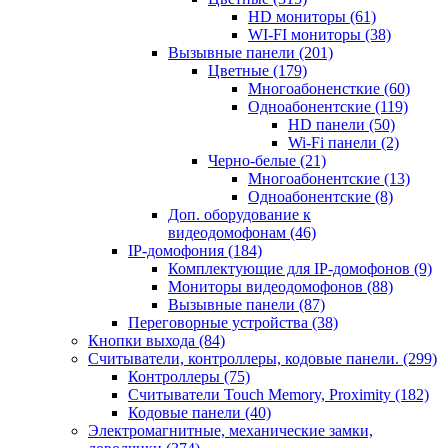
HD мониторы
(61)
WI-FI мониторы
(38)
Вызывные панели
(201)
Цветные
(179)
Многоабоненсткие
(60)
Одноабонентские
(119)
HD панели
(50)
Wi-Fi панели
(2)
Черно-белые
(21)
Многоабонентские
(13)
Одноабонентские
(8)
Доп. оборудование к
видеодомофонам
(46)
IP-домофония
(184)
Комплектующие для IP-домофонов
(9)
Мониторы видеодомофонов
(88)
Вызывные панели
(87)
Переговорные устройства
(38)
Кнопки выхода
(84)
Считыватели, контроллеры, кодовые панели.
(299)
Контроллеры
(75)
Считыватели Touch Memory, Proximity
(182)
Кодовые панели
(40)
Электромагнитные, механические замки,