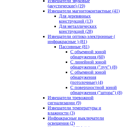
Извещатели звуковые
(акустические)
(19)
Извещатели магнитоконтактные
(41)
Для деревянных
конструкций
(13)
Для металлических
конструкций
(28)
Извещатели оптико-электронные (
инфракрасные )
(81)
Пассивные
(81)
С объемной зоной
обнаружения
(60)
С линейной зоной
обнаружения ("луч")
(8)
С объемной зоной
обнаружения
(потолочные)
(4)
С поверхностной зоной
обнаружения ("штора")
(8)
Извещатели тревожной
сигнализации
(9)
Извещатели температуры и
влажности
(3)
Инфракрасные выключатели
освещения
(2)