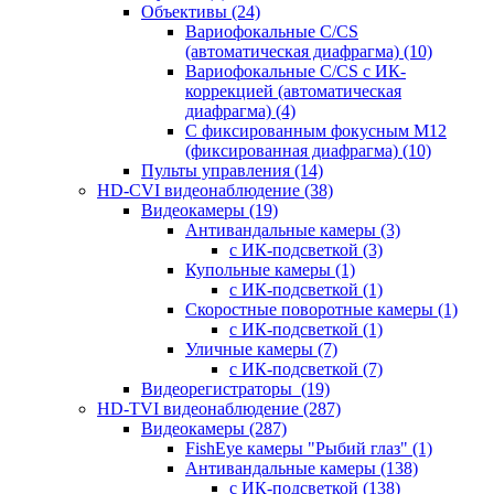
Объективы
(24)
Вариофокальные C/CS
(автоматическая диафрагма)
(10)
Вариофокальные C/CS с ИК-
коррекцией (автоматическая
диафрагма)
(4)
С фиксированным фокусным М12
(фиксированная диафрагма)
(10)
Пульты управления
(14)
HD-CVI видеонаблюдение
(38)
Видеокамеры
(19)
Антивандальные камеры
(3)
с ИК-подсветкой
(3)
Купольные камеры
(1)
с ИК-подсветкой
(1)
Скоростные поворотные камеры
(1)
с ИК-подсветкой
(1)
Уличные камеры
(7)
с ИК-подсветкой
(7)
Видеорегистраторы
(19)
HD-TVI видеонаблюдение
(287)
Видеокамеры
(287)
FishEye камеры "Рыбий глаз"
(1)
Антивандальные камеры
(138)
с ИК-подсветкой
(138)