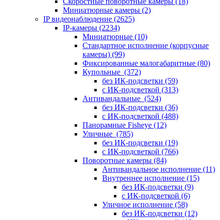
Скоростные поворотные камеры
(18)
Миниатюрные камеры
(2)
IP видеонаблюдение
(2625)
IP-камеры
(2234)
Миниатюрные
(10)
Стандартное исполнение (корпусные
камеры)
(99)
Фиксированные малогабаритные
(80)
Купольные
(372)
без ИК-подсветки
(59)
с ИК-подсветкой
(313)
Антивандальные
(524)
без ИК-подсветки
(36)
с ИК-подсветкой
(488)
Панорамные Fisheye
(12)
Уличные
(785)
без ИК-подсветки
(19)
с ИК-подсветкой
(766)
Поворотные камеры
(84)
Антивандальное исполнение
(11)
Внутреннее исполнение
(15)
без ИК-подсветки
(9)
с ИК-подсветкой
(6)
Уличное исполнение
(58)
без ИК-подсветки
(12)