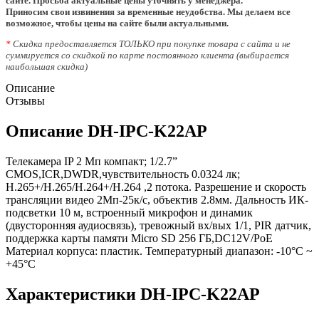
сайте. Просьба актуальные цены уточнять у менеджера.
Приносим свои извинения за временные неудобства. Мы делаем все
возможное, чтобы цены на сайте были актуальными.
*
Скидка предоставляется ТОЛЬКО при покупке товара с сайта и не
суммируется со скидкой по карте постоянного клиента (выбирается
наибольшая скидка)
Описание
Отзывы
Описание DH-IPC-K22AP
Телекамера IP 2 Мп компакт; 1/2.7”
CMOS,ICR,DWDR,чувствительность 0.0324 лк;
H.265+/H.265/H.264+/H.264 ,2 потока. Разрешение и скорость
трансляции видео 2Мп-25к/с, объектив 2.8мм. Дальность ИК-
подсветки 10 м, встроенный микрофон и динамик
(двусторонняя аудиосвязь), тревожный вх/вых 1/1, PIR датчик,
поддержка карты памяти Micro SD 256 ГБ,DC12V/PoE
Материал корпуса: пластик. Температурный диапазон: -10°C ~
+45°C
Характеристики DH-IPC-K22AP