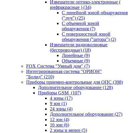
Извещатели оптико-электронные (
инфракрасные )
(34)
С линейной зоной обнаружения
("луч")
(25)
С объемной зоной
обнаружения
(7)
С поверхностной зоной
обнаружения ("штора")
(2)
Извещатели радиоволновые
(беспроводные)
(18)
Линейные
(9)
Объемные
(9)
FOX Система "Умный дом"
(7)
Интегрированная система "ОРИОН"
"Болид"
(210)
Приборы приемно-контрольные для ОПС
(398)
Дополнительное оборудование
(128)
Приборы GSM
(107)
4 зоны
(17)
9 зон
(1)
24 зоны
(4)
Дополнительное оборудование
(27)
12 зон
(4)
16 зон
(6)
2 зоны и менее
(5)