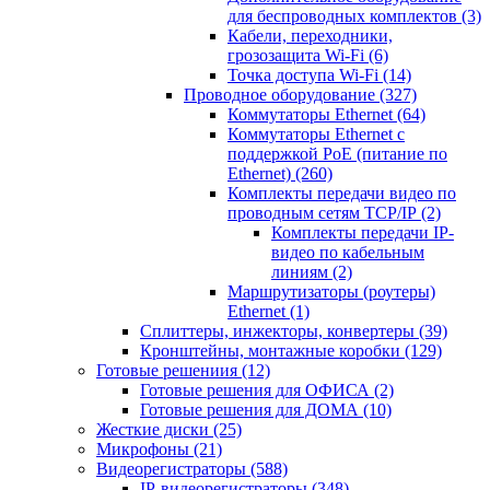
для беспроводных комплектов
(3)
Кабели, переходники,
грозозащита Wi-Fi
(6)
Точка доступа Wi-Fi
(14)
Проводное оборудование
(327)
Коммутаторы Ethernet
(64)
Коммутаторы Ethernet с
поддержкой PoE (питание по
Ethernet)
(260)
Комплекты передачи видео по
проводным сетям TCP/IP
(2)
Комплекты передачи IP-
видео по кабельным
линиям
(2)
Маршрутизаторы (роутеры)
Ethernet
(1)
Сплиттеры, инжекторы, конвертеры
(39)
Кронштейны, монтажные коробки
(129)
Готовые решениия
(12)
Готовые решения для ОФИСА
(2)
Готовые решения для ДОМА
(10)
Жесткие диски
(25)
Микрофоны
(21)
Видеорегистраторы
(588)
IP-видеорегистраторы
(348)