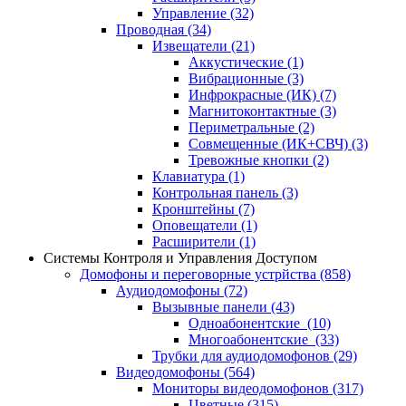
Управление
(32)
Проводная
(34)
Извещатели
(21)
Аккустические
(1)
Вибрационные
(3)
Инфрокрасные (ИК)
(7)
Магнитоконтактные
(3)
Периметральные
(2)
Совмещенные (ИК+СВЧ)
(3)
Тревожные кнопки
(2)
Клавиатура
(1)
Контрольная панель
(3)
Кронштейны
(7)
Оповещатели
(1)
Расширители
(1)
Системы Контроля и Управления Доступом
Домофоны и переговорные устрйства
(858)
Аудиодомофоны
(72)
Вызывные панели
(43)
Одноабонентские
(10)
Многоабонентские
(33)
Трубки для аудиодомофонов
(29)
Видеодомофоны
(564)
Мониторы видеодомофонов
(317)
Цветные
(315)