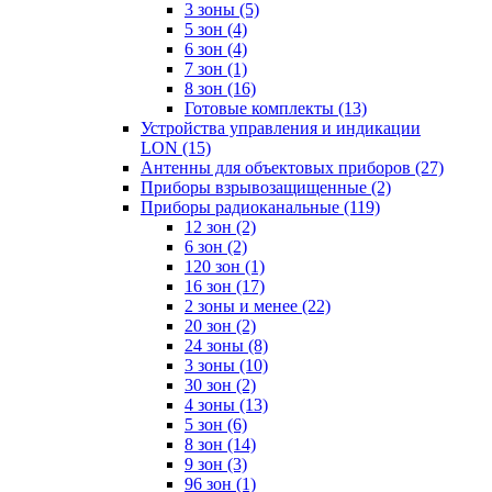
3 зоны
(5)
5 зон
(4)
6 зон
(4)
7 зон
(1)
8 зон
(16)
Готовые комплекты
(13)
Устройства управления и индикации
LON
(15)
Антенны для объектовых приборов
(27)
Приборы взрывозащищенные
(2)
Приборы радиоканальные
(119)
12 зон
(2)
6 зон
(2)
120 зон
(1)
16 зон
(17)
2 зоны и менее
(22)
20 зон
(2)
24 зоны
(8)
3 зоны
(10)
30 зон
(2)
4 зоны
(13)
5 зон
(6)
8 зон
(14)
9 зон
(3)
96 зон
(1)