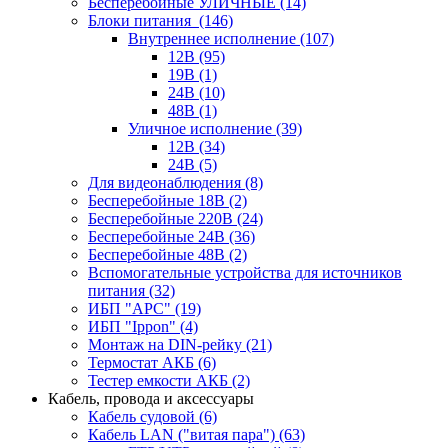
Бесперебойные УЛИЧНЫЕ
(14)
Блоки питания
(146)
Внутреннее исполнение
(107)
12В
(95)
19В
(1)
24В
(10)
48В
(1)
Уличное исполнение
(39)
12В
(34)
24В
(5)
Для видеонаблюдения
(8)
Бесперебойные 18В
(2)
Бесперебойные 220В
(24)
Бесперебойные 24В
(36)
Бесперебойные 48В
(2)
Вспомогательные устройства для источников
питания
(32)
ИБП "APC"
(19)
ИБП "Ippon"
(4)
Монтаж на DIN-рейку
(21)
Термостат АКБ
(6)
Тестер емкости АКБ
(2)
Кабель, провода и аксессуары
Кабель судовой
(6)
Кабель LAN ("витая пара")
(63)