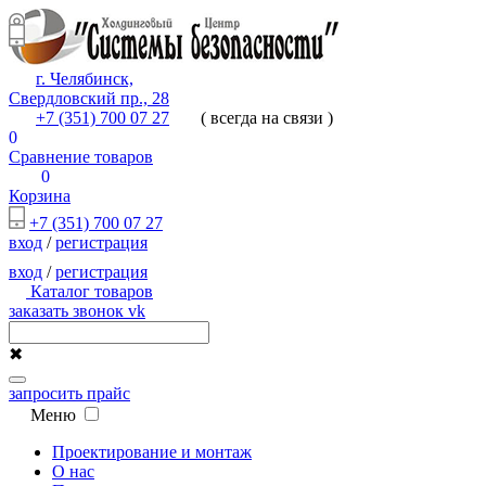
г. Челябинск,
Свердловский пр., 28
+7 (351) 700 07 27
( всегда на связи )
0
Сравнение товаров
0
Корзина
+7 (351) 700 07 27
вход
/
регистрация
вход
/
регистрация
Каталог товаров
заказать звонок
vk
✖
запросить прайс
Меню
Проектирование и монтаж
О нас