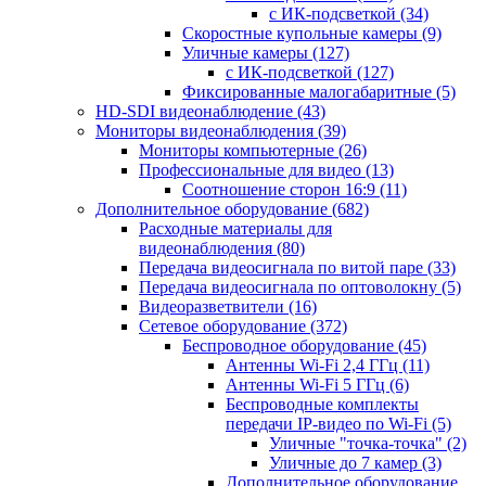
с ИК-подсветкой
(34)
Скоростные купольные камеры
(9)
Уличные камеры
(127)
с ИК-подсветкой
(127)
Фиксированные малогабаритные
(5)
HD-SDI видеонаблюдение
(43)
Мониторы видеонаблюдения
(39)
Мониторы компьютерные
(26)
Профессиональные для видео
(13)
Соотношение сторон 16:9
(11)
Дополнительное оборудование
(682)
Расходные материалы для
видеонаблюдения
(80)
Передача видеосигнала по витой паре
(33)
Передача видеосигнала по оптоволокну
(5)
Видеоразветвители
(16)
Сетевое оборудование
(372)
Беспроводное оборудование
(45)
Антенны Wi-Fi 2,4 ГГц
(11)
Антенны Wi-Fi 5 ГГц
(6)
Беспроводные комплекты
передачи IP-видео по Wi-Fi
(5)
Уличные "точка-точка"
(2)
Уличные до 7 камер
(3)
Дополнительное оборудование