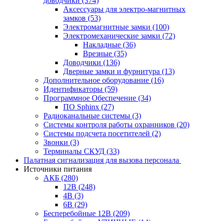
доводчики
(374)
Аксессуары для электро-магнитных
замков
(53)
Электромагнитные замки
(100)
Электромеханические замки
(72)
Накладные
(36)
Врезные
(35)
Доводчики
(136)
Дверные замки и фурнитура
(13)
Дополнительное оборудование
(16)
Идентификаторы
(59)
Программное Обеспечение
(34)
ПО Sphinx
(27)
Радиоканальные системы
(3)
Системы контроля работы охранников
(20)
Системы подсчета посетителей
(2)
Звонки
(3)
Терминалы СКУД
(33)
Палатная сигнализация для вызова персонала
Источники питания
АКБ
(280)
12В
(248)
4В
(3)
6В
(29)
Бесперебойные 12В
(209)