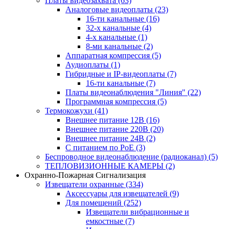
Платы видеозахвата
(63)
Аналоговые видеоплаты
(23)
16-ти канальные
(16)
32-х канальные
(4)
4-х канальные
(1)
8-ми канальные
(2)
Аппаратная компрессия
(5)
Аудиоплаты
(1)
Гибридные и IP-видеоплаты
(7)
16-ти канальные
(7)
Платы видеонаблюдения "Линия"
(22)
Программная компрессия
(5)
Термокожухи
(41)
Внешнее питание 12В
(16)
Внешнее питание 220В
(20)
Внешнее питание 24В
(2)
С питанием по PoE
(3)
Беспроводное видеонаблюдение (радиоканал)
(5)
ТЕПЛОВИЗИОННЫЕ КАМЕРЫ
(2)
Охранно-Пожарная Сигнализация
Извещатели охранные
(334)
Аксессуары для извещателей
(9)
Для помещений
(252)
Извещатели вибрационные и
емкостные
(7)