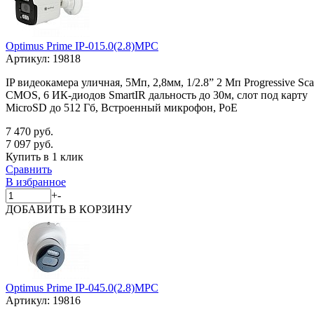
Optimus Prime IP-015.0(2.8)MPC
Артикул:
19818
IP видеокамера уличная, 5Мп, 2,8мм, 1/2.8” 2 Мп Progressive Sc
CMOS, 6 ИК-диодов SmartIR дальность до 30м, слот под карту
MicroSD до 512 Гб, Встроенный микрофон, PoE
7 470 руб.
7 097 руб.
Купить в 1 клик
Сравнить
В избранное
+
-
ДОБАВИТЬ
В КОРЗИНУ
Optimus Prime IP-045.0(2.8)MPC
Артикул:
19816