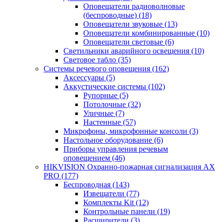
Оповещатели радиоволновые
(беспроводные)
(18)
Оповещатели звуковые
(13)
Оповещатели комбинированные
(10)
Оповещатели световые
(6)
Светильники аварийного освещения
(10)
Световое табло
(35)
Системы речевого оповещения
(162)
Аксессуары
(5)
Аккустические системы
(102)
Рупорные
(5)
Потолочные
(32)
Уличные
(7)
Настенные
(57)
Микрофоны, микрофонные консоли
(3)
Настольное оборудование
(6)
Приборы управления речевым
оповещением
(46)
HIKVISION Охранно-пожарная сигнализация AX
PRO
(177)
Беспроводная
(143)
Извещатели
(77)
Комплекты Kit
(12)
Контрольные панели
(19)
Расширители
(3)