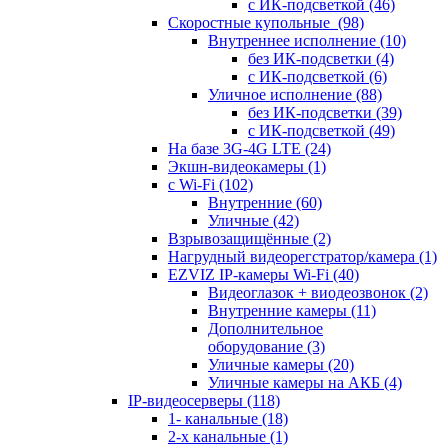
с ИК-подсветкой
(46)
Скоростные купольные
(98)
Внутреннее исполнение
(10)
без ИК-подсветки
(4)
с ИК-подсветкой
(6)
Уличное исполнение
(88)
без ИК-подсветки
(39)
с ИК-подсветкой
(49)
На базе 3G-4G LTE
(24)
Экшн-видеокамеры
(1)
с Wi-Fi
(102)
Внутренние
(60)
Уличные
(42)
Взрывозащищённые
(2)
Нагрудный видеорегстратор/камера
(1)
EZVIZ IP-камеры Wi-Fi
(40)
Видеоглазок + виодеозвонок
(2)
Внутренние камеры
(11)
Дополнительное
оборудование
(3)
Уличные камеры
(20)
Уличные камеры на АКБ
(4)
IP-видеосерверы
(118)
1- канальные
(18)
2-х канальные
(1)