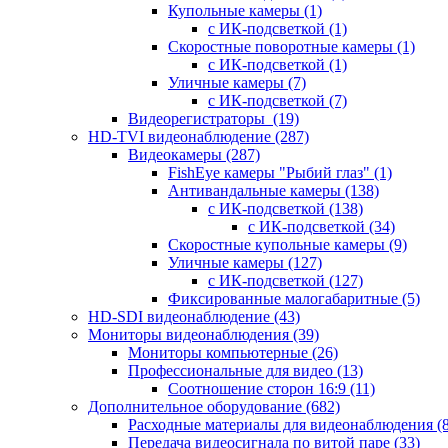
Купольные камеры
(1)
с ИК-подсветкой
(1)
Скоростные поворотные камеры
(1)
с ИК-подсветкой
(1)
Уличные камеры
(7)
с ИК-подсветкой
(7)
Видеорегистраторы
(19)
HD-TVI видеонаблюдение
(287)
Видеокамеры
(287)
FishEye камеры "Рыбий глаз"
(1)
Антивандальные камеры
(138)
с ИК-подсветкой
(138)
с ИК-подсветкой
(34)
Скоростные купольные камеры
(9)
Уличные камеры
(127)
с ИК-подсветкой
(127)
Фиксированные малогабаритные
(5)
HD-SDI видеонаблюдение
(43)
Мониторы видеонаблюдения
(39)
Мониторы компьютерные
(26)
Профессиональные для видео
(13)
Соотношение сторон 16:9
(11)
Дополнительное оборудование
(682)
Расходные материалы для видеонаблюдения
(
Передача видеосигнала по витой паре
(33)