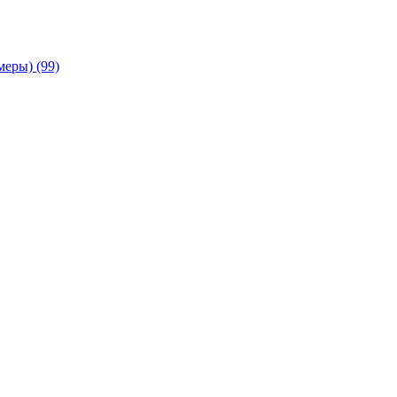
амеры)
(99)