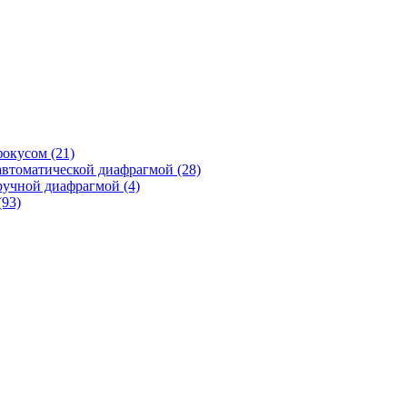
фокусом
(21)
автоматической диафрагмой
(28)
ручной диафрагмой
(4)
(93)