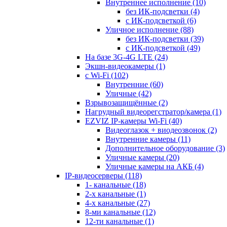
Внутреннее исполнение
(10)
без ИК-подсветки
(4)
с ИК-подсветкой
(6)
Уличное исполнение
(88)
без ИК-подсветки
(39)
с ИК-подсветкой
(49)
На базе 3G-4G LTE
(24)
Экшн-видеокамеры
(1)
с Wi-Fi
(102)
Внутренние
(60)
Уличные
(42)
Взрывозащищённые
(2)
Нагрудный видеорегстратор/камера
(1)
EZVIZ IP-камеры Wi-Fi
(40)
Видеоглазок + виодеозвонок
(2)
Внутренние камеры
(11)
Дополнительное оборудование
(3)
Уличные камеры
(20)
Уличные камеры на АКБ
(4)
IP-видеосерверы
(118)
1- канальные
(18)
2-х канальные
(1)
4-х канальные
(27)
8-ми канальные
(12)
12-ти канальные
(1)