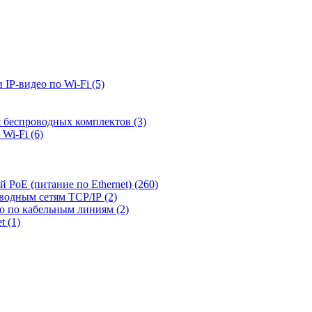
 IP-видео по Wi-Fi
(5)
я беспроводных комплектов
(3)
 Wi-Fi
(6)
й PoE (питание по Ethernet)
(260)
оводным сетям TCP/IP
(2)
ео по кабельным линиям
(2)
et
(1)