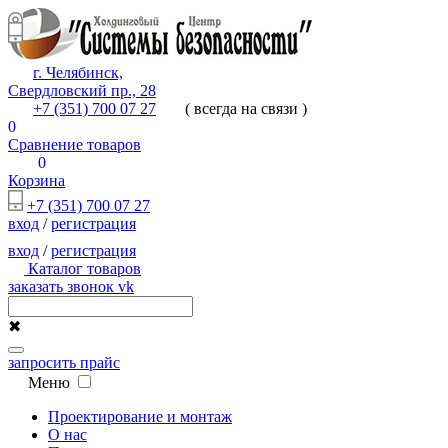
г. Челябинск,
Свердловский пр., 28
+7 (351) 700 07 27
( всегда на связи )
0
Сравнение товаров
0
Корзина
+7 (351) 700 07 27
вход
/
регистрация
вход
/
регистрация
Каталог товаров
заказать звонок
vk
✖
запросить прайс
Меню
Проектирование и монтаж
О нас