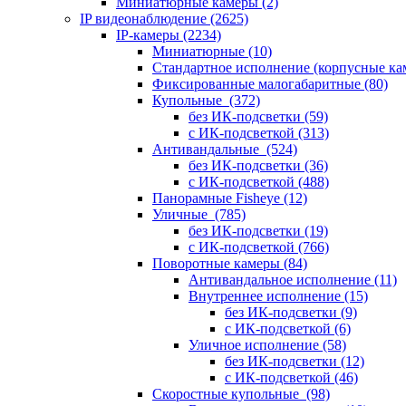
Миниатюрные камеры
(2)
IP видеонаблюдение
(2625)
IP-камеры
(2234)
Миниатюрные
(10)
Стандартное исполнение (корпусные к
Фиксированные малогабаритные
(80)
Купольные
(372)
без ИК-подсветки
(59)
с ИК-подсветкой
(313)
Антивандальные
(524)
без ИК-подсветки
(36)
с ИК-подсветкой
(488)
Панорамные Fisheye
(12)
Уличные
(785)
без ИК-подсветки
(19)
с ИК-подсветкой
(766)
Поворотные камеры
(84)
Антивандальное исполнение
(11)
Внутреннее исполнение
(15)
без ИК-подсветки
(9)
с ИК-подсветкой
(6)
Уличное исполнение
(58)
без ИК-подсветки
(12)
с ИК-подсветкой
(46)
Скоростные купольные
(98)