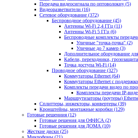
Передача видеосигнала по оптоволокну
(5)
Видеоразветвители
(16)
Сетевое оборудование
(372)
Беспроводное оборудование
(45)
Антенны Wi-Fi 2,4 ГГц
(11)
Антенны Wi-Fi 5 ГГц
(6)
Беспроводные комплекты передачи
Уличные "точка-точка"
(2)
Уличные до 7 камер
(3)
Дополнительное оборудование дл
Кабели, переходники, грозозащита
Точка доступа Wi-Fi
(14)
Проводное оборудование
(327)
Коммутаторы Ethernet
(64)
Коммутаторы Ethernet с поддержко
Комплекты передачи видео по пр
Комплекты передачи IP-вид
Маршрутизаторы (роутеры) Ethern
Сплиттеры, инжекторы, конвертеры
(39)
Кронштейны, монтажные коробки
(129)
Готовые решениия
(12)
Готовые решения для ОФИСА
(2)
Готовые решения для ДОМА
(10)
Жесткие диски
(25)
Микрофоны
(21)