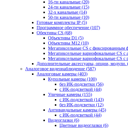
16-ти канальные
(20)
24-ти канальные
(15)
32-х канальные
(14)
50-ти канальные
(10)
Готовые комплекты IP
(5)
Программное обеспечение
(107)
Обективы CS
(68)
Объективы D1
(5)
Объективы M12
(10)
Мегапиксельные CS c фиксированным 
Мегапиксельные вариофокальные CS c 
Мегапиксельные вариофокальные CS c 
Дополнительные аксессуары, опции, модули.
Аналоговое видеонаблюдение
(587)
Аналоговые камеры
(403)
Купольные камеры
(100)
без ИК-подсветки
(56)
с ИК-подсветкой
(44)
Уличные камеры
(155)
с ИК-подсветкой
(143)
без ИК-подсветки
(12)
Антивандальные камеры
(45)
с ИК-подсветкой
(44)
Видеоглазки
(6)
Цветные видеоглазки
(6)