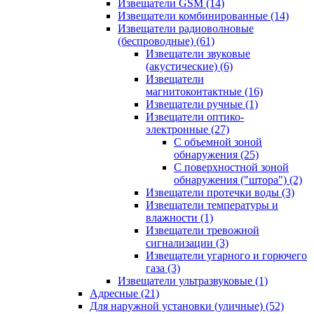
Извещатели GSM
(14)
Извещатели комбинированные
(14)
Извещатели радиоволновые
(беспроводные)
(61)
Извещатели звуковые
(акустические)
(6)
Извещатели
магнитоконтактные
(16)
Извещатели ручные
(1)
Извещатели оптико-
электронные
(27)
С объемной зоной
обнаружения
(25)
С поверхностной зоной
обнаружения ("штора")
(2)
Извещатели протечки воды
(3)
Извещатели температуры и
влажности
(1)
Извещатели тревожной
сигнализации
(3)
Извещатели угарного и горючего
газа
(3)
Извещатели ультразвуковые
(1)
Адресные
(21)
Для наружной установки (уличные)
(52)