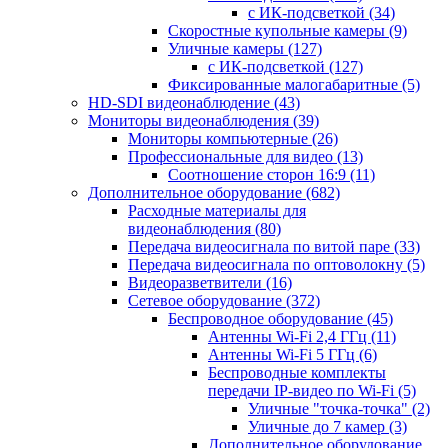
с ИК-подсветкой
(34)
Скоростные купольные камеры
(9)
Уличные камеры
(127)
с ИК-подсветкой
(127)
Фиксированные малогабаритные
(5)
HD-SDI видеонаблюдение
(43)
Мониторы видеонаблюдения
(39)
Мониторы компьютерные
(26)
Профессиональные для видео
(13)
Соотношение сторон 16:9
(11)
Дополнительное оборудование
(682)
Расходные материалы для
видеонаблюдения
(80)
Передача видеосигнала по витой паре
(33)
Передача видеосигнала по оптоволокну
(5)
Видеоразветвители
(16)
Сетевое оборудование
(372)
Беспроводное оборудование
(45)
Антенны Wi-Fi 2,4 ГГц
(11)
Антенны Wi-Fi 5 ГГц
(6)
Беспроводные комплекты
передачи IP-видео по Wi-Fi
(5)
Уличные "точка-точка"
(2)
Уличные до 7 камер
(3)
Дополнительное оборудование