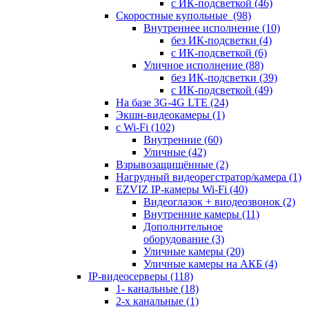
с ИК-подсветкой
(46)
Скоростные купольные
(98)
Внутреннее исполнение
(10)
без ИК-подсветки
(4)
с ИК-подсветкой
(6)
Уличное исполнение
(88)
без ИК-подсветки
(39)
с ИК-подсветкой
(49)
На базе 3G-4G LTE
(24)
Экшн-видеокамеры
(1)
с Wi-Fi
(102)
Внутренние
(60)
Уличные
(42)
Взрывозащищённые
(2)
Нагрудный видеорегстратор/камера
(1)
EZVIZ IP-камеры Wi-Fi
(40)
Видеоглазок + виодеозвонок
(2)
Внутренние камеры
(11)
Дополнительное
оборудование
(3)
Уличные камеры
(20)
Уличные камеры на АКБ
(4)
IP-видеосерверы
(118)
1- канальные
(18)
2-х канальные
(1)