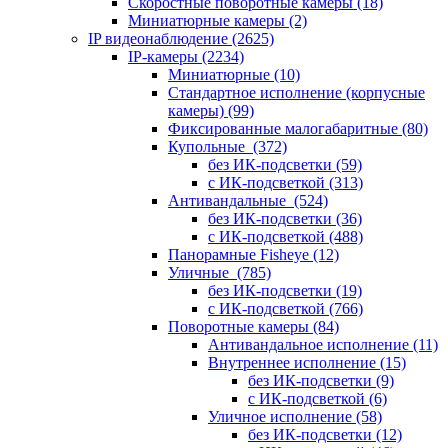
Скоростные поворотные камеры
(18)
Миниатюрные камеры
(2)
IP видеонаблюдение
(2625)
IP-камеры
(2234)
Миниатюрные
(10)
Стандартное исполнение (корпусные
камеры)
(99)
Фиксированные малогабаритные
(80)
Купольные
(372)
без ИК-подсветки
(59)
с ИК-подсветкой
(313)
Антивандальные
(524)
без ИК-подсветки
(36)
с ИК-подсветкой
(488)
Панорамные Fisheye
(12)
Уличные
(785)
без ИК-подсветки
(19)
с ИК-подсветкой
(766)
Поворотные камеры
(84)
Антивандальное исполнение
(11)
Внутреннее исполнение
(15)
без ИК-подсветки
(9)
с ИК-подсветкой
(6)
Уличное исполнение
(58)
без ИК-подсветки
(12)