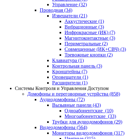
Управление
(32)
Проводная
(34)
Извещатели
(21)
Аккустические
(1)
Вибрационные
(3)
Инфрокрасные (ИК)
(7)
Магнитоконтактные
(3)
Периметральные
(2)
Совмещенные (ИК+СВЧ)
(3)
Тревожные кнопки
(2)
Клавиатура
(1)
Контрольная панель
(3)
Кронштейны
(7)
Оповещатели
(1)
Расширители
(1)
Системы Контроля и Управления Доступом
Домофоны и переговорные устрйства
(858)
Аудиодомофоны
(72)
Вызывные панели
(43)
Одноабонентские
(10)
Многоабонентские
(33)
Трубки для аудиодомофонов
(29)
Видеодомофоны
(564)
Мониторы видеодомофонов
(317)
Цветные
(315)