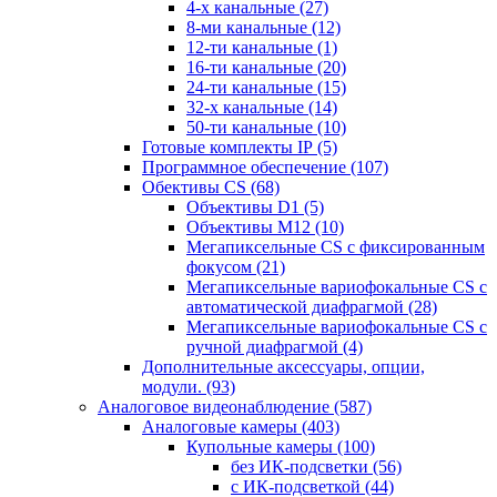
4-х канальные
(27)
8-ми канальные
(12)
12-ти канальные
(1)
16-ти канальные
(20)
24-ти канальные
(15)
32-х канальные
(14)
50-ти канальные
(10)
Готовые комплекты IP
(5)
Программное обеспечение
(107)
Обективы CS
(68)
Объективы D1
(5)
Объективы M12
(10)
Мегапиксельные CS c фиксированным
фокусом
(21)
Мегапиксельные вариофокальные CS c
автоматической диафрагмой
(28)
Мегапиксельные вариофокальные CS c
ручной диафрагмой
(4)
Дополнительные аксессуары, опции,
модули.
(93)
Аналоговое видеонаблюдение
(587)
Аналоговые камеры
(403)
Купольные камеры
(100)
без ИК-подсветки
(56)
с ИК-подсветкой
(44)