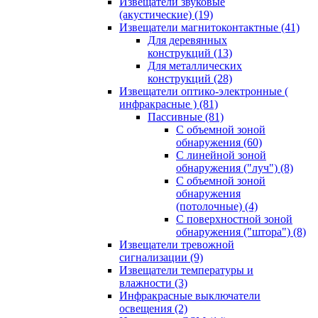
Извещатели звуковые
(акустические)
(19)
Извещатели магнитоконтактные
(41)
Для деревянных
конструкций
(13)
Для металлических
конструкций
(28)
Извещатели оптико-электронные (
инфракрасные )
(81)
Пассивные
(81)
С объемной зоной
обнаружения
(60)
С линейной зоной
обнаружения ("луч")
(8)
С объемной зоной
обнаружения
(потолочные)
(4)
С поверхностной зоной
обнаружения ("штора")
(8)
Извещатели тревожной
сигнализации
(9)
Извещатели температуры и
влажности
(3)
Инфракрасные выключатели
освещения
(2)