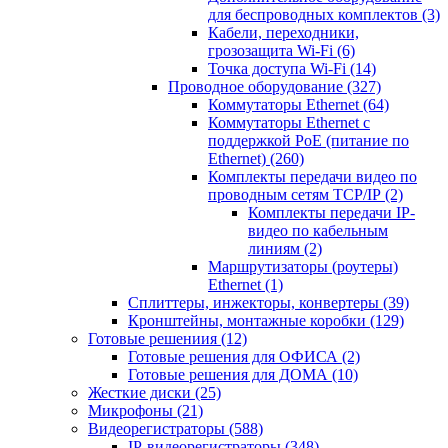
для беспроводных комплектов
(3)
Кабели, переходники,
грозозащита Wi-Fi
(6)
Точка доступа Wi-Fi
(14)
Проводное оборудование
(327)
Коммутаторы Ethernet
(64)
Коммутаторы Ethernet с
поддержкой PoE (питание по
Ethernet)
(260)
Комплекты передачи видео по
проводным сетям TCP/IP
(2)
Комплекты передачи IP-
видео по кабельным
линиям
(2)
Маршрутизаторы (роутеры)
Ethernet
(1)
Сплиттеры, инжекторы, конвертеры
(39)
Кронштейны, монтажные коробки
(129)
Готовые решениия
(12)
Готовые решения для ОФИСА
(2)
Готовые решения для ДОМА
(10)
Жесткие диски
(25)
Микрофоны
(21)
Видеорегистраторы
(588)
IP-видеорегистраторы
(348)