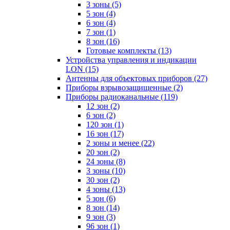
3 зоны
(5)
5 зон
(4)
6 зон
(4)
7 зон
(1)
8 зон
(16)
Готовые комплекты
(13)
Устройства управления и индикации
LON
(15)
Антенны для объектовых приборов
(27)
Приборы взрывозащищенные
(2)
Приборы радиоканальные
(119)
12 зон
(2)
6 зон
(2)
120 зон
(1)
16 зон
(17)
2 зоны и менее
(22)
20 зон
(2)
24 зоны
(8)
3 зоны
(10)
30 зон
(2)
4 зоны
(13)
5 зон
(6)
8 зон
(14)
9 зон
(3)
96 зон
(1)