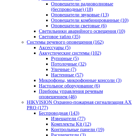
Оповещатели радиоволновые
(беспроводные)
(18)
Оповещатели звуковые
(13)
Оповещатели комбинированные
(10)
Оповещатели световые
(6)
Светильники аварийного освещения
(10)
Световое табло
(35)
Системы речевого оповещения
(162)
Аксессуары
(5)
Аккустические системы
(102)
Рупорные
(5)
Потолочные
(32)
Уличные
(7)
Настенные
(57)
Микрофоны, микрофонные консоли
(3)
Настольное оборудование
(6)
Приборы управления речевым
оповещением
(46)
HIKVISION Охранно-пожарная сигнализация AX
PRO
(177)
Беспроводная
(143)
Извещатели
(77)
Комплекты Kit
(12)
Контрольные панели
(19)
Расширители
(3)