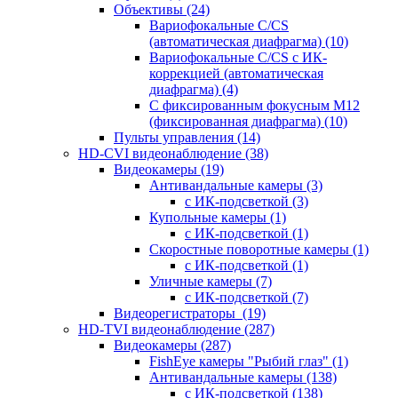
Объективы
(24)
Вариофокальные C/CS
(автоматическая диафрагма)
(10)
Вариофокальные C/CS с ИК-
коррекцией (автоматическая
диафрагма)
(4)
С фиксированным фокусным М12
(фиксированная диафрагма)
(10)
Пульты управления
(14)
HD-CVI видеонаблюдение
(38)
Видеокамеры
(19)
Антивандальные камеры
(3)
с ИК-подсветкой
(3)
Купольные камеры
(1)
с ИК-подсветкой
(1)
Скоростные поворотные камеры
(1)
с ИК-подсветкой
(1)
Уличные камеры
(7)
с ИК-подсветкой
(7)
Видеорегистраторы
(19)
HD-TVI видеонаблюдение
(287)
Видеокамеры
(287)
FishEye камеры "Рыбий глаз"
(1)
Антивандальные камеры
(138)
с ИК-подсветкой
(138)