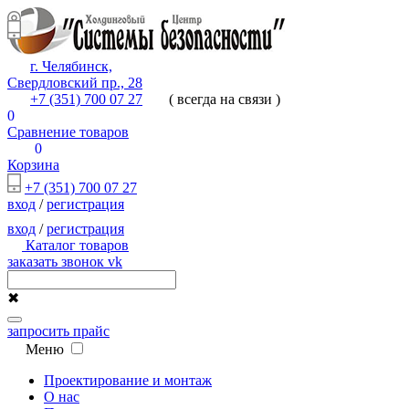
г. Челябинск,
Свердловский пр., 28
+7 (351) 700 07 27
( всегда на связи )
0
Сравнение товаров
0
Корзина
+7 (351) 700 07 27
вход
/
регистрация
вход
/
регистрация
Каталог товаров
заказать звонок
vk
✖
запросить прайс
Меню
Проектирование и монтаж
О нас