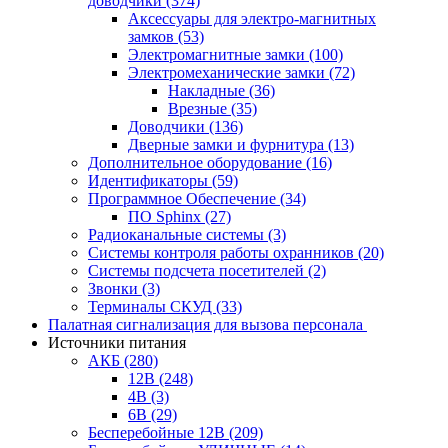
доводчики
(374)
Аксессуары для электро-магнитных
замков
(53)
Электромагнитные замки
(100)
Электромеханические замки
(72)
Накладные
(36)
Врезные
(35)
Доводчики
(136)
Дверные замки и фурнитура
(13)
Дополнительное оборудование
(16)
Идентификаторы
(59)
Программное Обеспечение
(34)
ПО Sphinx
(27)
Радиоканальные системы
(3)
Системы контроля работы охранников
(20)
Системы подсчета посетителей
(2)
Звонки
(3)
Терминалы СКУД
(33)
Палатная сигнализация для вызова персонала
Источники питания
АКБ
(280)
12В
(248)
4В
(3)
6В
(29)
Бесперебойные 12В
(209)