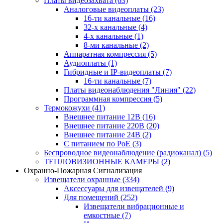
Платы видеозахвата
(63)
Аналоговые видеоплаты
(23)
16-ти канальные
(16)
32-х канальные
(4)
4-х канальные
(1)
8-ми канальные
(2)
Аппаратная компрессия
(5)
Аудиоплаты
(1)
Гибридные и IP-видеоплаты
(7)
16-ти канальные
(7)
Платы видеонаблюдения "Линия"
(22)
Программная компрессия
(5)
Термокожухи
(41)
Внешнее питание 12В
(16)
Внешнее питание 220В
(20)
Внешнее питание 24В
(2)
С питанием по PoE
(3)
Беспроводное видеонаблюдение (радиоканал)
(5)
ТЕПЛОВИЗИОННЫЕ КАМЕРЫ
(2)
Охранно-Пожарная Сигнализация
Извещатели охранные
(334)
Аксессуары для извещателей
(9)
Для помещений
(252)
Извещатели вибрационные и
емкостные
(7)