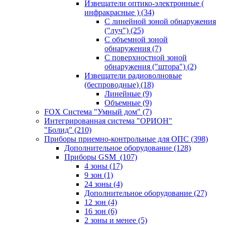
Извещатели оптико-электронные (
инфракрасные )
(34)
С линейной зоной обнаружения
("луч")
(25)
С объемной зоной
обнаружения
(7)
С поверхностной зоной
обнаружения ("штора")
(2)
Извещатели радиоволновые
(беспроводные)
(18)
Линейные
(9)
Объемные
(9)
FOX Система "Умный дом"
(7)
Интегрированная система "ОРИОН"
"Болид"
(210)
Приборы приемно-контрольные для ОПС
(398)
Дополнительное оборудование
(128)
Приборы GSM
(107)
4 зоны
(17)
9 зон
(1)
24 зоны
(4)
Дополнительное оборудование
(27)
12 зон
(4)
16 зон
(6)
2 зоны и менее
(5)