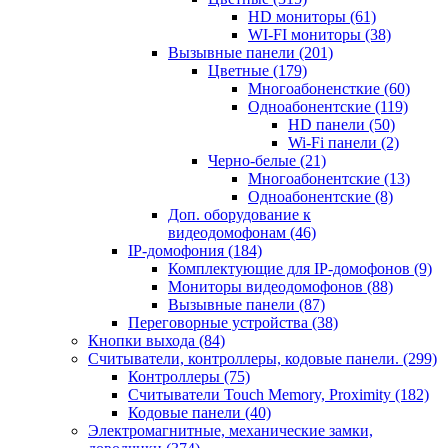
HD мониторы
(61)
WI-FI мониторы
(38)
Вызывные панели
(201)
Цветные
(179)
Многоабоненсткие
(60)
Одноабонентские
(119)
HD панели
(50)
Wi-Fi панели
(2)
Черно-белые
(21)
Многоабонентские
(13)
Одноабонентские
(8)
Доп. оборудование к
видеодомофонам
(46)
IP-домофония
(184)
Комплектующие для IP-домофонов
(9)
Мониторы видеодомофонов
(88)
Вызывные панели
(87)
Переговорные устройства
(38)
Кнопки выхода
(84)
Считыватели, контроллеры, кодовые панели.
(299)
Контроллеры
(75)
Считыватели Touch Memory, Proximity
(182)
Кодовые панели
(40)
Электромагнитные, механические замки,