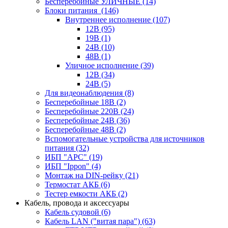
Бесперебойные УЛИЧНЫЕ
(14)
Блоки питания
(146)
Внутреннее исполнение
(107)
12В
(95)
19В
(1)
24В
(10)
48В
(1)
Уличное исполнение
(39)
12В
(34)
24В
(5)
Для видеонаблюдения
(8)
Бесперебойные 18В
(2)
Бесперебойные 220В
(24)
Бесперебойные 24В
(36)
Бесперебойные 48В
(2)
Вспомогательные устройства для источников
питания
(32)
ИБП "APC"
(19)
ИБП "Ippon"
(4)
Монтаж на DIN-рейку
(21)
Термостат АКБ
(6)
Тестер емкости АКБ
(2)
Кабель, провода и аксессуары
Кабель судовой
(6)
Кабель LAN ("витая пара")
(63)