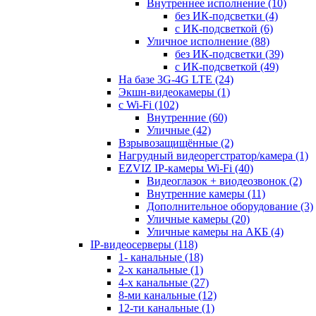
Внутреннее исполнение
(10)
без ИК-подсветки
(4)
с ИК-подсветкой
(6)
Уличное исполнение
(88)
без ИК-подсветки
(39)
с ИК-подсветкой
(49)
На базе 3G-4G LTE
(24)
Экшн-видеокамеры
(1)
с Wi-Fi
(102)
Внутренние
(60)
Уличные
(42)
Взрывозащищённые
(2)
Нагрудный видеорегстратор/камера
(1)
EZVIZ IP-камеры Wi-Fi
(40)
Видеоглазок + виодеозвонок
(2)
Внутренние камеры
(11)
Дополнительное оборудование
(3)
Уличные камеры
(20)
Уличные камеры на АКБ
(4)
IP-видеосерверы
(118)
1- канальные
(18)
2-х канальные
(1)
4-х канальные
(27)
8-ми канальные
(12)
12-ти канальные
(1)