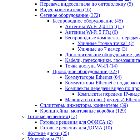
Передача видеосигнала по оптоволокну
(5)
Видеоразветвители
(16)
Сетевое оборудование
(372)
Беспроводное оборудование
(45)
Антенны Wi-Fi 2,4 ГГц
(11)
Антенны Wi-Fi 5 ГГц
(6)
Беспроводные комплекты передачи
Уличные "точка-точка"
(2)
Уличные до 7 камер
(3)
Дополнительное оборудование дл
Кабели, переходники, грозозащита
Точка доступа Wi-Fi
(14)
Проводное оборудование
(327)
Коммутаторы Ethernet
(64)
Коммутаторы Ethernet с поддержко
Комплекты передачи видео по пр
Комплекты передачи IP-вид
Маршрутизаторы (роутеры) Ethern
Сплиттеры, инжекторы, конвертеры
(39)
Кронштейны, монтажные коробки
(129)
Готовые решениия
(12)
Готовые решения для ОФИСА
(2)
Готовые решения для ДОМА
(10)
Жесткие диски
(25)
Микрофоны
(21)