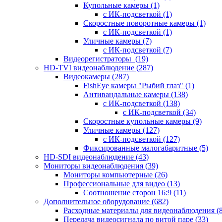
Купольные камеры
(1)
с ИК-подсветкой
(1)
Скоростные поворотные камеры
(1)
с ИК-подсветкой
(1)
Уличные камеры
(7)
с ИК-подсветкой
(7)
Видеорегистраторы
(19)
HD-TVI видеонаблюдение
(287)
Видеокамеры
(287)
FishEye камеры "Рыбий глаз"
(1)
Антивандальные камеры
(138)
с ИК-подсветкой
(138)
с ИК-подсветкой
(34)
Скоростные купольные камеры
(9)
Уличные камеры
(127)
с ИК-подсветкой
(127)
Фиксированные малогабаритные
(5)
HD-SDI видеонаблюдение
(43)
Мониторы видеонаблюдения
(39)
Мониторы компьютерные
(26)
Профессиональные для видео
(13)
Соотношение сторон 16:9
(11)
Дополнительное оборудование
(682)
Расходные материалы для видеонаблюдения
(
Передача видеосигнала по витой паре
(33)