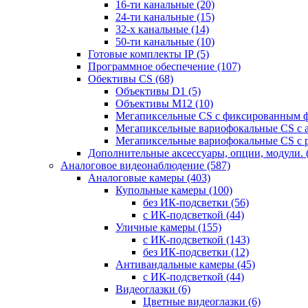
16-ти канальные
(20)
24-ти канальные
(15)
32-х канальные
(14)
50-ти канальные
(10)
Готовые комплекты IP
(5)
Программное обеспечение
(107)
Обективы CS
(68)
Объективы D1
(5)
Объективы M12
(10)
Мегапиксельные CS c фиксированным 
Мегапиксельные вариофокальные CS c 
Мегапиксельные вариофокальные CS c 
Дополнительные аксессуары, опции, модули.
Аналоговое видеонаблюдение
(587)
Аналоговые камеры
(403)
Купольные камеры
(100)
без ИК-подсветки
(56)
с ИК-подсветкой
(44)
Уличные камеры
(155)
с ИК-подсветкой
(143)
без ИК-подсветки
(12)
Антивандальные камеры
(45)
с ИК-подсветкой
(44)
Видеоглазки
(6)
Цветные видеоглазки
(6)