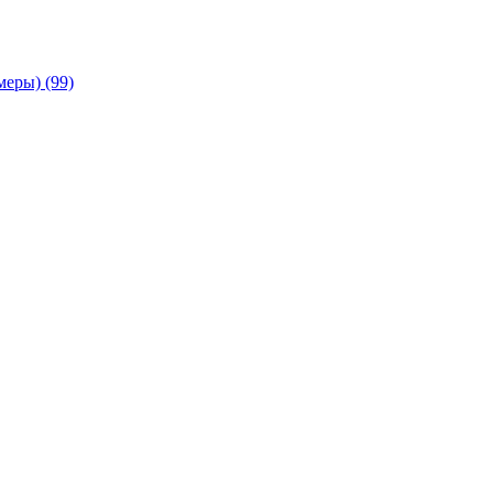
амеры)
(99)