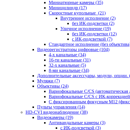
Миниатюрные камеры
(35)
Миницилиндр
(17)
Скоростные купольные
(21)
Внутреннее исполнение
(2)
без ИК-подсветки
(2)
Уличное исполнение
(19)
без ИК-подсветки
(12)
с ИК-подсветкой
(7)
Стандартное исполнение (без объектива
Видеорегистраторы цифровые
(104)
4-х канальные
(34)
16-ти канальные
(31)
32-х канальные
(5)
8-ми канальные
(34)
Дополнительные аксессуары, модули, опции.
Муляжи
(7)
Объективы
(24)
Вариофокальные C/CS (автоматическая
Вариофокальные C/CS с ИК-коррекцией 
С фиксированным фокусным М12 (фикс
Пульты управления
(14)
HD-CVI видеонаблюдение
(38)
Видеокамеры
(19)
Антивандальные камеры
(3)
с ИК-подсветкой
(3)