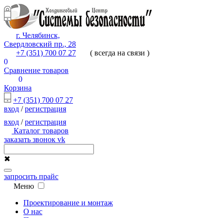
г. Челябинск,
Свердловский пр., 28
+7 (351) 700 07 27
( всегда на связи )
0
Сравнение товаров
0
Корзина
+7 (351) 700 07 27
вход
/
регистрация
вход
/
регистрация
Каталог товаров
заказать звонок
vk
✖
запросить прайс
Меню
Проектирование и монтаж
О нас