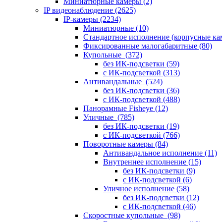
Миниатюрные камеры
(2)
IP видеонаблюдение
(2625)
IP-камеры
(2234)
Миниатюрные
(10)
Стандартное исполнение (корпусные к
Фиксированные малогабаритные
(80)
Купольные
(372)
без ИК-подсветки
(59)
с ИК-подсветкой
(313)
Антивандальные
(524)
без ИК-подсветки
(36)
с ИК-подсветкой
(488)
Панорамные Fisheye
(12)
Уличные
(785)
без ИК-подсветки
(19)
с ИК-подсветкой
(766)
Поворотные камеры
(84)
Антивандальное исполнение
(11)
Внутреннее исполнение
(15)
без ИК-подсветки
(9)
с ИК-подсветкой
(6)
Уличное исполнение
(58)
без ИК-подсветки
(12)
с ИК-подсветкой
(46)
Скоростные купольные
(98)