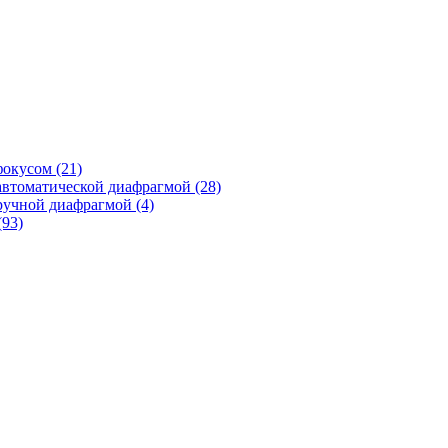
фокусом
(21)
автоматической диафрагмой
(28)
ручной диафрагмой
(4)
(93)