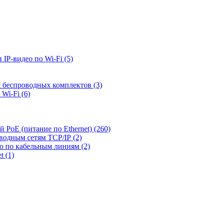
 IP-видео по Wi-Fi
(5)
я беспроводных комплектов
(3)
 Wi-Fi
(6)
й PoE (питание по Ethernet)
(260)
оводным сетям TCP/IP
(2)
ео по кабельным линиям
(2)
et
(1)