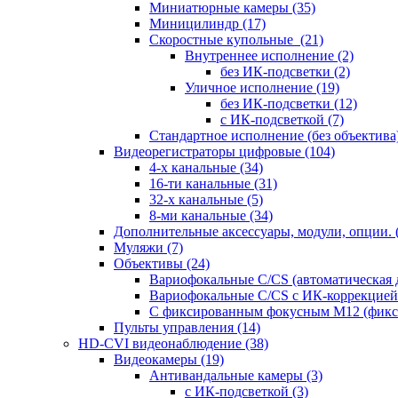
Миниатюрные камеры
(35)
Миницилиндр
(17)
Скоростные купольные
(21)
Внутреннее исполнение
(2)
без ИК-подсветки
(2)
Уличное исполнение
(19)
без ИК-подсветки
(12)
с ИК-подсветкой
(7)
Стандартное исполнение (без объектива
Видеорегистраторы цифровые
(104)
4-х канальные
(34)
16-ти канальные
(31)
32-х канальные
(5)
8-ми канальные
(34)
Дополнительные аксессуары, модули, опции.
Муляжи
(7)
Объективы
(24)
Вариофокальные C/CS (автоматическая
Вариофокальные C/CS с ИК-коррекцией 
С фиксированным фокусным М12 (фикс
Пульты управления
(14)
HD-CVI видеонаблюдение
(38)
Видеокамеры
(19)
Антивандальные камеры
(3)
с ИК-подсветкой
(3)