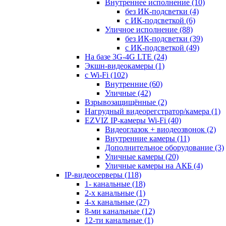
Внутреннее исполнение
(10)
без ИК-подсветки
(4)
с ИК-подсветкой
(6)
Уличное исполнение
(88)
без ИК-подсветки
(39)
с ИК-подсветкой
(49)
На базе 3G-4G LTE
(24)
Экшн-видеокамеры
(1)
с Wi-Fi
(102)
Внутренние
(60)
Уличные
(42)
Взрывозащищённые
(2)
Нагрудный видеорегстратор/камера
(1)
EZVIZ IP-камеры Wi-Fi
(40)
Видеоглазок + виодеозвонок
(2)
Внутренние камеры
(11)
Дополнительное оборудование
(3)
Уличные камеры
(20)
Уличные камеры на АКБ
(4)
IP-видеосерверы
(118)
1- канальные
(18)
2-х канальные
(1)
4-х канальные
(27)
8-ми канальные
(12)
12-ти канальные
(1)