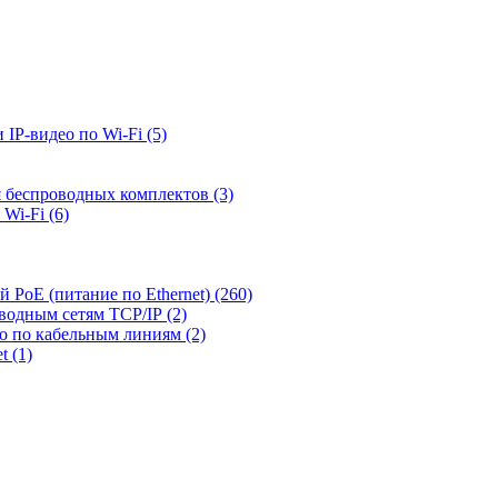
 IP-видео по Wi-Fi
(5)
я беспроводных комплектов
(3)
 Wi-Fi
(6)
й PoE (питание по Ethernet)
(260)
оводным сетям TCP/IP
(2)
ео по кабельным линиям
(2)
et
(1)