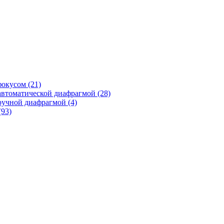
фокусом
(21)
автоматической диафрагмой
(28)
ручной диафрагмой
(4)
(93)