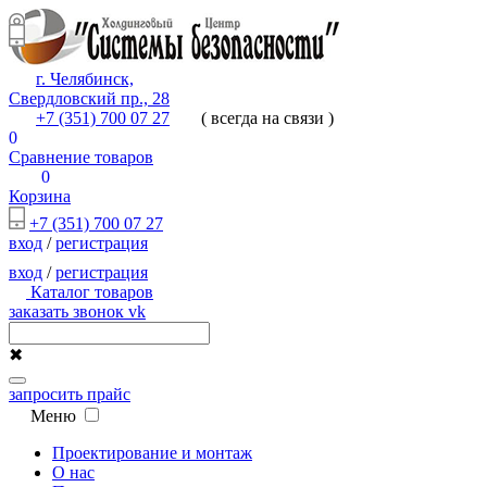
г. Челябинск,
Свердловский пр., 28
+7 (351) 700 07 27
( всегда на связи )
0
Сравнение товаров
0
Корзина
+7 (351) 700 07 27
вход
/
регистрация
вход
/
регистрация
Каталог товаров
заказать звонок
vk
✖
запросить прайс
Меню
Проектирование и монтаж
О нас