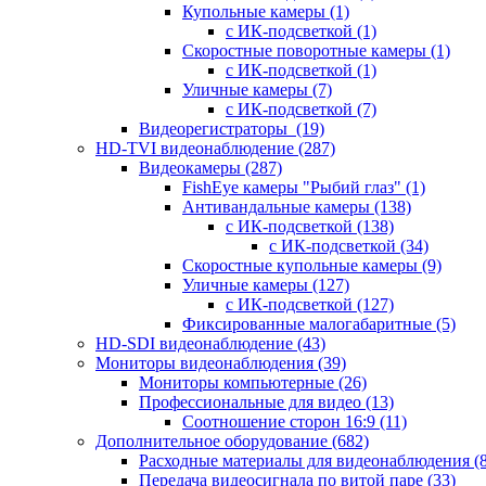
Купольные камеры
(1)
с ИК-подсветкой
(1)
Скоростные поворотные камеры
(1)
с ИК-подсветкой
(1)
Уличные камеры
(7)
с ИК-подсветкой
(7)
Видеорегистраторы
(19)
HD-TVI видеонаблюдение
(287)
Видеокамеры
(287)
FishEye камеры "Рыбий глаз"
(1)
Антивандальные камеры
(138)
с ИК-подсветкой
(138)
с ИК-подсветкой
(34)
Скоростные купольные камеры
(9)
Уличные камеры
(127)
с ИК-подсветкой
(127)
Фиксированные малогабаритные
(5)
HD-SDI видеонаблюдение
(43)
Мониторы видеонаблюдения
(39)
Мониторы компьютерные
(26)
Профессиональные для видео
(13)
Соотношение сторон 16:9
(11)
Дополнительное оборудование
(682)
Расходные материалы для видеонаблюдения
(
Передача видеосигнала по витой паре
(33)