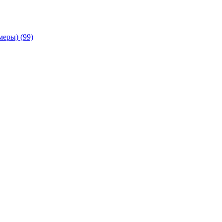
амеры)
(99)