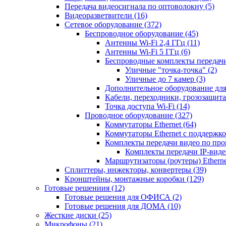
Передача видеосигнала по оптоволокну
(5)
Видеоразветвители
(16)
Сетевое оборудование
(372)
Беспроводное оборудование
(45)
Антенны Wi-Fi 2,4 ГГц
(11)
Антенны Wi-Fi 5 ГГц
(6)
Беспроводные комплекты передачи
Уличные "точка-точка"
(2)
Уличные до 7 камер
(3)
Дополнительное оборудование дл
Кабели, переходники, грозозащита
Точка доступа Wi-Fi
(14)
Проводное оборудование
(327)
Коммутаторы Ethernet
(64)
Коммутаторы Ethernet с поддержко
Комплекты передачи видео по пр
Комплекты передачи IP-вид
Маршрутизаторы (роутеры) Ethern
Сплиттеры, инжекторы, конвертеры
(39)
Кронштейны, монтажные коробки
(129)
Готовые решениия
(12)
Готовые решения для ОФИСА
(2)
Готовые решения для ДОМА
(10)
Жесткие диски
(25)
Микрофоны
(21)