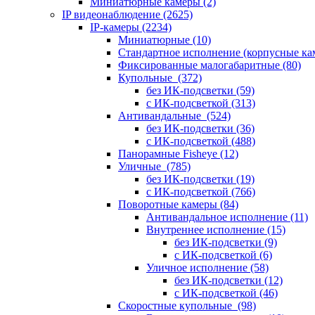
Миниатюрные камеры
(2)
IP видеонаблюдение
(2625)
IP-камеры
(2234)
Миниатюрные
(10)
Стандартное исполнение (корпусные к
Фиксированные малогабаритные
(80)
Купольные
(372)
без ИК-подсветки
(59)
с ИК-подсветкой
(313)
Антивандальные
(524)
без ИК-подсветки
(36)
с ИК-подсветкой
(488)
Панорамные Fisheye
(12)
Уличные
(785)
без ИК-подсветки
(19)
с ИК-подсветкой
(766)
Поворотные камеры
(84)
Антивандальное исполнение
(11)
Внутреннее исполнение
(15)
без ИК-подсветки
(9)
с ИК-подсветкой
(6)
Уличное исполнение
(58)
без ИК-подсветки
(12)
с ИК-подсветкой
(46)
Скоростные купольные
(98)