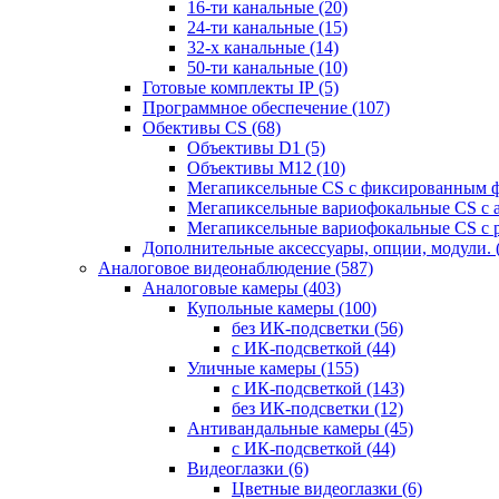
16-ти канальные
(20)
24-ти канальные
(15)
32-х канальные
(14)
50-ти канальные
(10)
Готовые комплекты IP
(5)
Программное обеспечение
(107)
Обективы CS
(68)
Объективы D1
(5)
Объективы M12
(10)
Мегапиксельные CS c фиксированным 
Мегапиксельные вариофокальные CS c 
Мегапиксельные вариофокальные CS c 
Дополнительные аксессуары, опции, модули.
Аналоговое видеонаблюдение
(587)
Аналоговые камеры
(403)
Купольные камеры
(100)
без ИК-подсветки
(56)
с ИК-подсветкой
(44)
Уличные камеры
(155)
с ИК-подсветкой
(143)
без ИК-подсветки
(12)
Антивандальные камеры
(45)
с ИК-подсветкой
(44)
Видеоглазки
(6)
Цветные видеоглазки
(6)