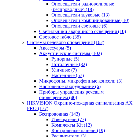
Оповещатели радиоволновые
(беспроводные)
(18)
Оповещатели звуковые
(13)
Оповещатели комбинированные
(10)
Оповещатели световые
(6)
Светильники аварийного освещения
(10)
Световое табло
(35)
Системы речевого оповещения
(162)
Аксессуары
(5)
Аккустические системы
(102)
Рупорные
(5)
Потолочные
(32)
Уличные
(7)
Настенные
(57)
Микрофоны, микрофонные консоли
(3)
Настольное оборудование
(6)
Приборы управления речевым
оповещением
(46)
HIKVISION Охранно-пожарная сигнализация AX
PRO
(177)
Беспроводная
(143)
Извещатели
(77)
Комплекты Kit
(12)
Контрольные панели
(19)
Расширители
(3)