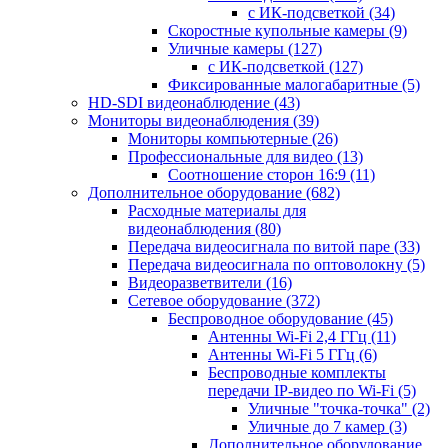
с ИК-подсветкой
(34)
Скоростные купольные камеры
(9)
Уличные камеры
(127)
с ИК-подсветкой
(127)
Фиксированные малогабаритные
(5)
HD-SDI видеонаблюдение
(43)
Мониторы видеонаблюдения
(39)
Мониторы компьютерные
(26)
Профессиональные для видео
(13)
Соотношение сторон 16:9
(11)
Дополнительное оборудование
(682)
Расходные материалы для
видеонаблюдения
(80)
Передача видеосигнала по витой паре
(33)
Передача видеосигнала по оптоволокну
(5)
Видеоразветвители
(16)
Сетевое оборудование
(372)
Беспроводное оборудование
(45)
Антенны Wi-Fi 2,4 ГГц
(11)
Антенны Wi-Fi 5 ГГц
(6)
Беспроводные комплекты
передачи IP-видео по Wi-Fi
(5)
Уличные "точка-точка"
(2)
Уличные до 7 камер
(3)
Дополнительное оборудование