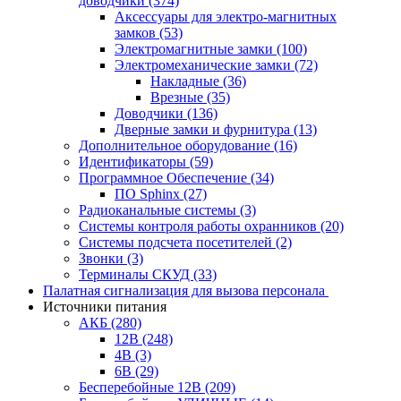
доводчики
(374)
Аксессуары для электро-магнитных
замков
(53)
Электромагнитные замки
(100)
Электромеханические замки
(72)
Накладные
(36)
Врезные
(35)
Доводчики
(136)
Дверные замки и фурнитура
(13)
Дополнительное оборудование
(16)
Идентификаторы
(59)
Программное Обеспечение
(34)
ПО Sphinx
(27)
Радиоканальные системы
(3)
Системы контроля работы охранников
(20)
Системы подсчета посетителей
(2)
Звонки
(3)
Терминалы СКУД
(33)
Палатная сигнализация для вызова персонала
Источники питания
АКБ
(280)
12В
(248)
4В
(3)
6В
(29)
Бесперебойные 12В
(209)