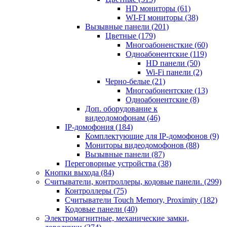
HD мониторы
(61)
WI-FI мониторы
(38)
Вызывные панели
(201)
Цветные
(179)
Многоабоненсткие
(60)
Одноабонентские
(119)
HD панели
(50)
Wi-Fi панели
(2)
Черно-белые
(21)
Многоабонентские
(13)
Одноабонентские
(8)
Доп. оборудование к
видеодомофонам
(46)
IP-домофония
(184)
Комплектующие для IP-домофонов
(9)
Мониторы видеодомофонов
(88)
Вызывные панели
(87)
Переговорные устройства
(38)
Кнопки выхода
(84)
Считыватели, контроллеры, кодовые панели.
(299)
Контроллеры
(75)
Считыватели Touch Memory, Proximity
(182)
Кодовые панели
(40)
Электромагнитные, механические замки,