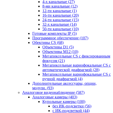
4-х канальные
(27)
8-ми канальные
(12)
12-ти канальные
(1)
16-ти канальные
(20)
24-ти канальные
(15)
32-х канальные
(14)
50-ти канальные
(10)
Готовые комплекты IP
(5)
Программное обеспечение
(107)
Обективы CS
(68)
Объективы D1
(5)
Объективы M12
(10)
Мегапиксельные CS c фиксированным
фокусом
(21)
Мегапиксельные вариофокальные CS c
автоматической диафрагмой
(28)
Мегапиксельные вариофокальные CS c
ручной диафрагмой
(4)
Дополнительные аксессуары, опции,
модули.
(93)
Аналоговое видеонаблюдение
(587)
Аналоговые камеры
(403)
Купольные камеры
(100)
без ИК-подсветки
(56)
с ИК-подсветкой
(44)