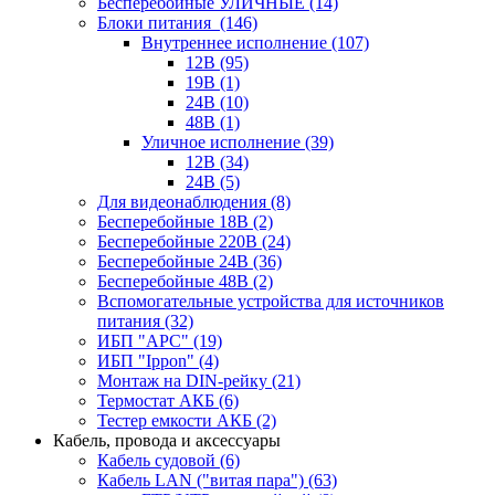
Бесперебойные УЛИЧНЫЕ
(14)
Блоки питания
(146)
Внутреннее исполнение
(107)
12В
(95)
19В
(1)
24В
(10)
48В
(1)
Уличное исполнение
(39)
12В
(34)
24В
(5)
Для видеонаблюдения
(8)
Бесперебойные 18В
(2)
Бесперебойные 220В
(24)
Бесперебойные 24В
(36)
Бесперебойные 48В
(2)
Вспомогательные устройства для источников
питания
(32)
ИБП "APC"
(19)
ИБП "Ippon"
(4)
Монтаж на DIN-рейку
(21)
Термостат АКБ
(6)
Тестер емкости АКБ
(2)
Кабель, провода и аксессуары
Кабель судовой
(6)
Кабель LAN ("витая пара")
(63)