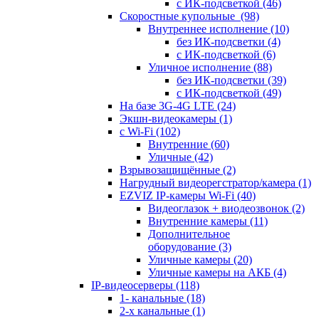
с ИК-подсветкой
(46)
Скоростные купольные
(98)
Внутреннее исполнение
(10)
без ИК-подсветки
(4)
с ИК-подсветкой
(6)
Уличное исполнение
(88)
без ИК-подсветки
(39)
с ИК-подсветкой
(49)
На базе 3G-4G LTE
(24)
Экшн-видеокамеры
(1)
с Wi-Fi
(102)
Внутренние
(60)
Уличные
(42)
Взрывозащищённые
(2)
Нагрудный видеорегстратор/камера
(1)
EZVIZ IP-камеры Wi-Fi
(40)
Видеоглазок + виодеозвонок
(2)
Внутренние камеры
(11)
Дополнительное
оборудование
(3)
Уличные камеры
(20)
Уличные камеры на АКБ
(4)
IP-видеосерверы
(118)
1- канальные
(18)
2-х канальные
(1)