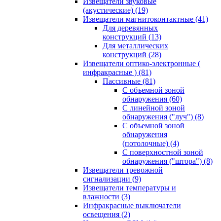
Извещатели звуковые
(акустические)
(19)
Извещатели магнитоконтактные
(41)
Для деревянных
конструкций
(13)
Для металлических
конструкций
(28)
Извещатели оптико-электронные (
инфракрасные )
(81)
Пассивные
(81)
С объемной зоной
обнаружения
(60)
С линейной зоной
обнаружения ("луч")
(8)
С объемной зоной
обнаружения
(потолочные)
(4)
С поверхностной зоной
обнаружения ("штора")
(8)
Извещатели тревожной
сигнализации
(9)
Извещатели температуры и
влажности
(3)
Инфракрасные выключатели
освещения
(2)