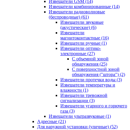
Извещатели GSM
(14)
Извещатели комбинированные
(14)
Извещатели радиоволновые
(беспроводные)
(61)
Извещатели звуковые
(акустические)
(6)
Извещатели
магнитоконтактные
(16)
Извещатели ручные
(1)
Извещатели оптико-
электронные
(27)
С объемной зоной
обнаружения
(25)
С поверхностной зоной
обнаружения ("штора")
(2)
Извещатели протечки воды
(3)
Извещатели температуры и
влажности
(1)
Извещатели тревожной
сигнализации
(3)
Извещатели угарного и горючего
газа
(3)
Извещатели ультразвуковые
(1)
Адресные
(21)
Для наружной установки (уличные)
(52)