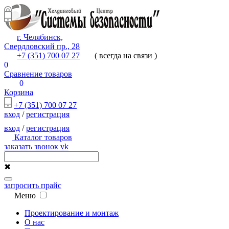
г. Челябинск,
Свердловский пр., 28
+7 (351) 700 07 27
( всегда на связи )
0
Сравнение товаров
0
Корзина
+7 (351) 700 07 27
вход
/
регистрация
вход
/
регистрация
Каталог товаров
заказать звонок
vk
✖
запросить прайс
Меню
Проектирование и монтаж
О нас