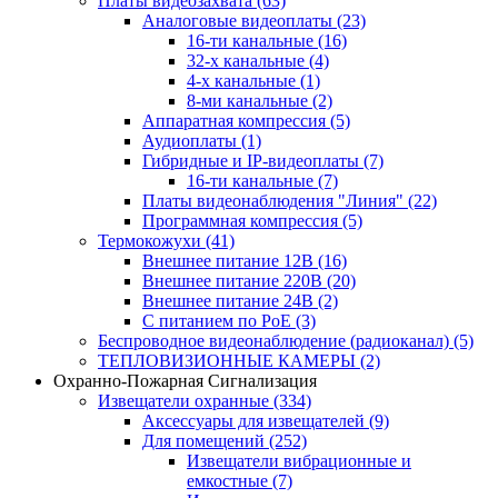
Платы видеозахвата
(63)
Аналоговые видеоплаты
(23)
16-ти канальные
(16)
32-х канальные
(4)
4-х канальные
(1)
8-ми канальные
(2)
Аппаратная компрессия
(5)
Аудиоплаты
(1)
Гибридные и IP-видеоплаты
(7)
16-ти канальные
(7)
Платы видеонаблюдения "Линия"
(22)
Программная компрессия
(5)
Термокожухи
(41)
Внешнее питание 12В
(16)
Внешнее питание 220В
(20)
Внешнее питание 24В
(2)
С питанием по PoE
(3)
Беспроводное видеонаблюдение (радиоканал)
(5)
ТЕПЛОВИЗИОННЫЕ КАМЕРЫ
(2)
Охранно-Пожарная Сигнализация
Извещатели охранные
(334)
Аксессуары для извещателей
(9)
Для помещений
(252)
Извещатели вибрационные и
емкостные
(7)