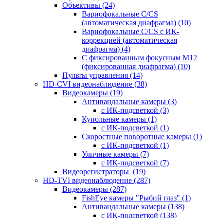
Объективы
(24)
Вариофокальные C/CS
(автоматическая диафрагма)
(10)
Вариофокальные C/CS с ИК-
коррекцией (автоматическая
диафрагма)
(4)
С фиксированным фокусным М12
(фиксированная диафрагма)
(10)
Пульты управления
(14)
HD-CVI видеонаблюдение
(38)
Видеокамеры
(19)
Антивандальные камеры
(3)
с ИК-подсветкой
(3)
Купольные камеры
(1)
с ИК-подсветкой
(1)
Скоростные поворотные камеры
(1)
с ИК-подсветкой
(1)
Уличные камеры
(7)
с ИК-подсветкой
(7)
Видеорегистраторы
(19)
HD-TVI видеонаблюдение
(287)
Видеокамеры
(287)
FishEye камеры "Рыбий глаз"
(1)
Антивандальные камеры
(138)
с ИК-подсветкой
(138)