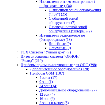
Извещатели оптико-электронные (
инфракрасные )
(34)
С линейной зоной обнаружения
("луч")
(25)
С объемной зоной
обнаружения
(7)
С поверхностной зоной
обнаружения ("штора")
(2)
Извещатели радиоволновые
(беспроводные)
(18)
Линейные
(9)
Объемные
(9)
FOX Система "Умный дом"
(7)
Интегрированная система "ОРИОН"
"Болид"
(210)
Приборы приемно-контрольные для ОПС
(398)
Дополнительное оборудование
(128)
Приборы GSM
(107)
4 зоны
(17)
9 зон
(1)
24 зоны
(4)
Дополнительное оборудование
(27)
12 зон
(4)
16 зон
(6)
2 зоны и менее
(5)