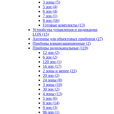
3 зоны
(5)
5 зон
(4)
6 зон
(4)
7 зон
(1)
8 зон
(16)
Готовые комплекты
(13)
Устройства управления и индикации
LON
(15)
Антенны для объектовых приборов
(27)
Приборы взрывозащищенные
(2)
Приборы радиоканальные
(119)
12 зон
(2)
6 зон
(2)
120 зон
(1)
16 зон
(17)
2 зоны и менее
(22)
20 зон
(2)
24 зоны
(8)
3 зоны
(10)
30 зон
(2)
4 зоны
(13)
5 зон
(6)
8 зон
(14)
9 зон
(3)
96 зон
(1)