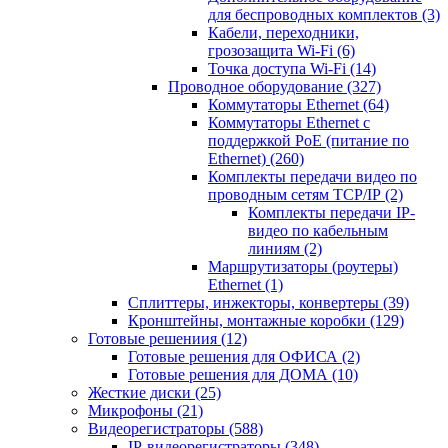
для беспроводных комплектов
(3)
Кабели, переходники,
грозозащита Wi-Fi
(6)
Точка доступа Wi-Fi
(14)
Проводное оборудование
(327)
Коммутаторы Ethernet
(64)
Коммутаторы Ethernet с
поддержкой PoE (питание по
Ethernet)
(260)
Комплекты передачи видео по
проводным сетям TCP/IP
(2)
Комплекты передачи IP-
видео по кабельным
линиям
(2)
Маршрутизаторы (роутеры)
Ethernet
(1)
Сплиттеры, инжекторы, конвертеры
(39)
Кронштейны, монтажные коробки
(129)
Готовые решениия
(12)
Готовые решения для ОФИСА
(2)
Готовые решения для ДОМА
(10)
Жесткие диски
(25)
Микрофоны
(21)
Видеорегистраторы
(588)
IP-видеорегистраторы
(348)