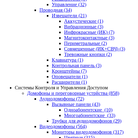
Управление
(32)
Проводная
(34)
Извещатели
(21)
Аккустические
(1)
Вибрационные
(3)
Инфрокрасные (ИК)
(7)
Магнитоконтактные
(3)
Периметральные
(2)
Совмещенные (ИК+СВЧ)
(3)
Тревожные кнопки
(2)
Клавиатура
(1)
Контрольная панель
(3)
Кронштейны
(7)
Оповещатели
(1)
Расширители
(1)
Системы Контроля и Управления Доступом
Домофоны и переговорные устрйства
(858)
Аудиодомофоны
(72)
Вызывные панели
(43)
Одноабонентские
(10)
Многоабонентские
(33)
Трубки для аудиодомофонов
(29)
Видеодомофоны
(564)
Мониторы видеодомофонов
(317)
Цветные
(315)