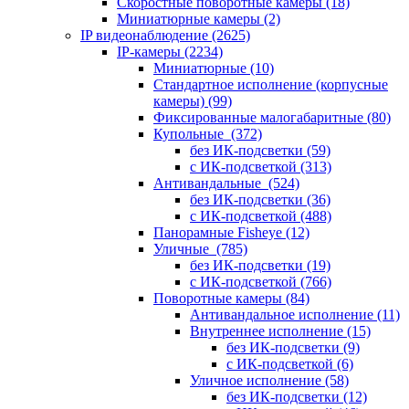
Скоростные поворотные камеры
(18)
Миниатюрные камеры
(2)
IP видеонаблюдение
(2625)
IP-камеры
(2234)
Миниатюрные
(10)
Стандартное исполнение (корпусные
камеры)
(99)
Фиксированные малогабаритные
(80)
Купольные
(372)
без ИК-подсветки
(59)
с ИК-подсветкой
(313)
Антивандальные
(524)
без ИК-подсветки
(36)
с ИК-подсветкой
(488)
Панорамные Fisheye
(12)
Уличные
(785)
без ИК-подсветки
(19)
с ИК-подсветкой
(766)
Поворотные камеры
(84)
Антивандальное исполнение
(11)
Внутреннее исполнение
(15)
без ИК-подсветки
(9)
с ИК-подсветкой
(6)
Уличное исполнение
(58)
без ИК-подсветки
(12)