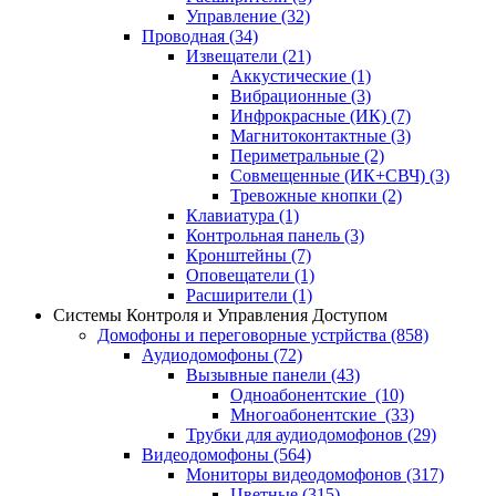
Управление
(32)
Проводная
(34)
Извещатели
(21)
Аккустические
(1)
Вибрационные
(3)
Инфрокрасные (ИК)
(7)
Магнитоконтактные
(3)
Периметральные
(2)
Совмещенные (ИК+СВЧ)
(3)
Тревожные кнопки
(2)
Клавиатура
(1)
Контрольная панель
(3)
Кронштейны
(7)
Оповещатели
(1)
Расширители
(1)
Системы Контроля и Управления Доступом
Домофоны и переговорные устрйства
(858)
Аудиодомофоны
(72)
Вызывные панели
(43)
Одноабонентские
(10)
Многоабонентские
(33)
Трубки для аудиодомофонов
(29)
Видеодомофоны
(564)
Мониторы видеодомофонов
(317)
Цветные
(315)