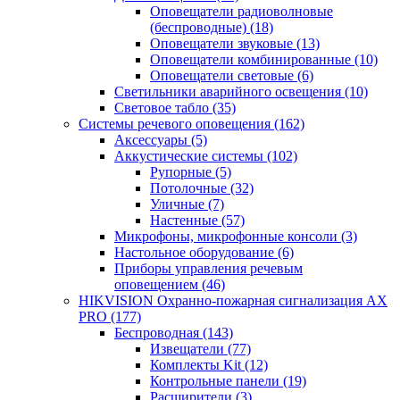
Оповещатели радиоволновые
(беспроводные)
(18)
Оповещатели звуковые
(13)
Оповещатели комбинированные
(10)
Оповещатели световые
(6)
Светильники аварийного освещения
(10)
Световое табло
(35)
Системы речевого оповещения
(162)
Аксессуары
(5)
Аккустические системы
(102)
Рупорные
(5)
Потолочные
(32)
Уличные
(7)
Настенные
(57)
Микрофоны, микрофонные консоли
(3)
Настольное оборудование
(6)
Приборы управления речевым
оповещением
(46)
HIKVISION Охранно-пожарная сигнализация AX
PRO
(177)
Беспроводная
(143)
Извещатели
(77)
Комплекты Kit
(12)
Контрольные панели
(19)
Расширители
(3)