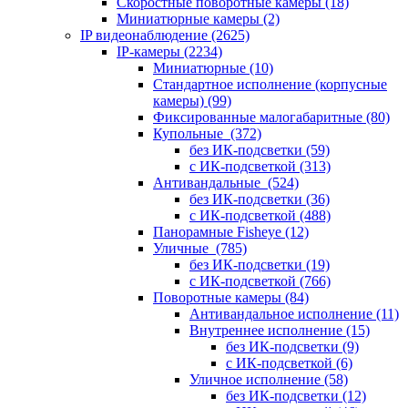
Скоростные поворотные камеры
(18)
Миниатюрные камеры
(2)
IP видеонаблюдение
(2625)
IP-камеры
(2234)
Миниатюрные
(10)
Стандартное исполнение (корпусные
камеры)
(99)
Фиксированные малогабаритные
(80)
Купольные
(372)
без ИК-подсветки
(59)
с ИК-подсветкой
(313)
Антивандальные
(524)
без ИК-подсветки
(36)
с ИК-подсветкой
(488)
Панорамные Fisheye
(12)
Уличные
(785)
без ИК-подсветки
(19)
с ИК-подсветкой
(766)
Поворотные камеры
(84)
Антивандальное исполнение
(11)
Внутреннее исполнение
(15)
без ИК-подсветки
(9)
с ИК-подсветкой
(6)
Уличное исполнение
(58)
без ИК-подсветки
(12)