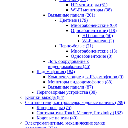
HD мониторы
(61)
WI-FI мониторы
(38)
Вызывные панели
(201)
Цветные
(179)
Многоабоненсткие
(60)
Одноабонентские
(119)
HD панели
(50)
Wi-Fi панели
(2)
Черно-белые
(21)
Многоабонентские
(13)
Одноабонентские
(8)
Доп. оборудование к
видеодомофонам
(46)
IP-домофония
(184)
Комплектующие для IP-домофонов
(9)
Мониторы видеодомофонов
(88)
Вызывные панели
(87)
Переговорные устройства
(38)
Кнопки выхода
(84)
Считыватели, контроллеры, кодовые панели.
(299)
Контроллеры
(75)
Считыватели Touch Memory, Proximity
(182)
Кодовые панели
(40)
Электромагнитные, механические замки,