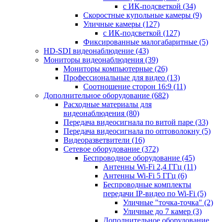
с ИК-подсветкой
(34)
Скоростные купольные камеры
(9)
Уличные камеры
(127)
с ИК-подсветкой
(127)
Фиксированные малогабаритные
(5)
HD-SDI видеонаблюдение
(43)
Мониторы видеонаблюдения
(39)
Мониторы компьютерные
(26)
Профессиональные для видео
(13)
Соотношение сторон 16:9
(11)
Дополнительное оборудование
(682)
Расходные материалы для
видеонаблюдения
(80)
Передача видеосигнала по витой паре
(33)
Передача видеосигнала по оптоволокну
(5)
Видеоразветвители
(16)
Сетевое оборудование
(372)
Беспроводное оборудование
(45)
Антенны Wi-Fi 2,4 ГГц
(11)
Антенны Wi-Fi 5 ГГц
(6)
Беспроводные комплекты
передачи IP-видео по Wi-Fi
(5)
Уличные "точка-точка"
(2)
Уличные до 7 камер
(3)
Дополнительное оборудование