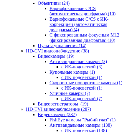
Объективы
(24)
Вариофокальные C/CS
(автоматическая диафрагма)
(10)
Вариофокальные C/CS с ИК-
коррекцией (автоматическая
диафрагма)
(4)
С фиксированным фокусным М12
(фиксированная диафрагма)
(10)
Пульты управления
(14)
HD-CVI видеонаблюдение
(38)
Видеокамеры
(19)
Антивандальные камеры
(3)
с ИК-подсветкой
(3)
Купольные камеры
(1)
с ИК-подсветкой
(1)
Скоростные поворотные камеры
(1)
с ИК-подсветкой
(1)
Уличные камеры
(7)
с ИК-подсветкой
(7)
Видеорегистраторы
(19)
HD-TVI видеонаблюдение
(287)
Видеокамеры
(287)
FishEye камеры "Рыбий глаз"
(1)
Антивандальные камеры
(138)
с ИК-подсветкой
(138)