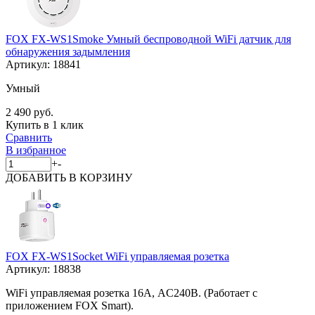
FOX FX-WS1Smoke Умный беспроводной WiFi датчик для
обнаружения задымления
Артикул:
18841
Умный
2 490 руб.
Купить в 1 клик
Сравнить
В избранное
+
-
ДОБАВИТЬ
В КОРЗИНУ
FOX FX-WS1Socket WiFi управляемая розетка
Артикул:
18838
WiFi управляемая розетка 16А, AC240В. (Работает c
приложением FOX Smart).