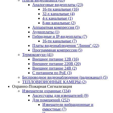
Платы видеозахвата
(63)
Аналоговые видеоплаты
(23)
16-ти канальные
(16)
32-х канальные
(4)
4-х канальные
(1)
8-ми канальные
(2)
Аппаратная компрессия
(5)
Аудиоплаты
(1)
Гибридные и IP-видеоплаты
(7)
16-ти канальные
(7)
Платы видеонаблюдения "Линия"
(22)
Программная компрессия
(5)
Термокожухи
(41)
Внешнее питание 12В
(16)
Внешнее питание 220В
(20)
Внешнее питание 24В
(2)
С питанием по PoE
(3)
Беспроводное видеонаблюдение (радиоканал)
(5)
ТЕПЛОВИЗИОННЫЕ КАМЕРЫ
(2)
Охранно-Пожарная Сигнализация
Извещатели охранные
(334)
Аксессуары для извещателей
(9)
Для помещений
(252)
Извещатели вибрационные и
емкостные
(7)