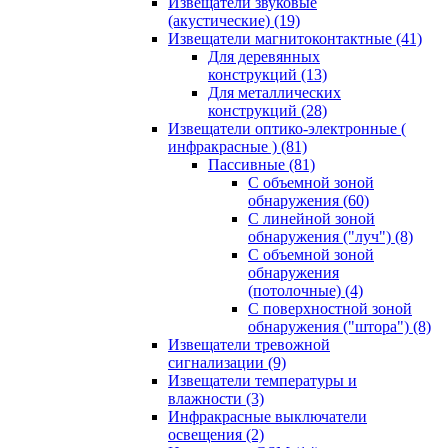
Извещатели звуковые
(акустические)
(19)
Извещатели магнитоконтактные
(41)
Для деревянных
конструкций
(13)
Для металлических
конструкций
(28)
Извещатели оптико-электронные (
инфракрасные )
(81)
Пассивные
(81)
С объемной зоной
обнаружения
(60)
С линейной зоной
обнаружения ("луч")
(8)
С объемной зоной
обнаружения
(потолочные)
(4)
С поверхностной зоной
обнаружения ("штора")
(8)
Извещатели тревожной
сигнализации
(9)
Извещатели температуры и
влажности
(3)
Инфракрасные выключатели
освещения
(2)