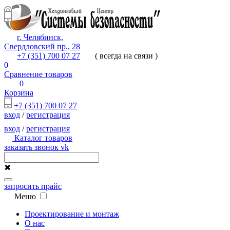
г. Челябинск,
Свердловский пр., 28
+7 (351) 700 07 27
( всегда на связи )
0
Сравнение товаров
0
Корзина
+7 (351) 700 07 27
вход
/
регистрация
вход
/
регистрация
Каталог товаров
заказать звонок
vk
✖
запросить прайс
Меню
Проектирование и монтаж
О нас