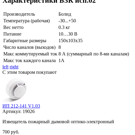
Характеристики БЗК исп.02
Производитель
Болид
Температура (рабочая)
-30...+50
Вес нетто
0.3 кг
Питание
10…30 В
Габаритные размеры
150х103х35
Число каналов (выходов)
8
Макс коммутируемый ток
8 А (суммарный по 8-ми каналам)
Макс ток каждого канала
1А
left
right
С этим товаром покупают
ИП 212-141 V1.03
Артикул:
19026
Извещатель пожарный дымовой оптико-электронный
700 руб.