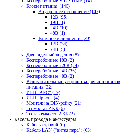
Бесперебойные УЛИЧНЫЕ
(14)
Блоки питания
(146)
Внутреннее исполнение
(107)
12В
(95)
19В
(1)
24В
(10)
48В
(1)
Уличное исполнение
(39)
12В
(34)
24В
(5)
Для видеонаблюдения
(8)
Бесперебойные 18В
(2)
Бесперебойные 220В
(24)
Бесперебойные 24В
(36)
Бесперебойные 48В
(2)
Вспомогательные устройства для источников
питания
(32)
ИБП "APC"
(19)
ИБП "Ippon"
(4)
Монтаж на DIN-рейку
(21)
Термостат АКБ
(6)
Тестер емкости АКБ
(2)
Кабель, провода и аксессуары
Кабель судовой
(6)
Кабель LAN ("витая пара")
(63)