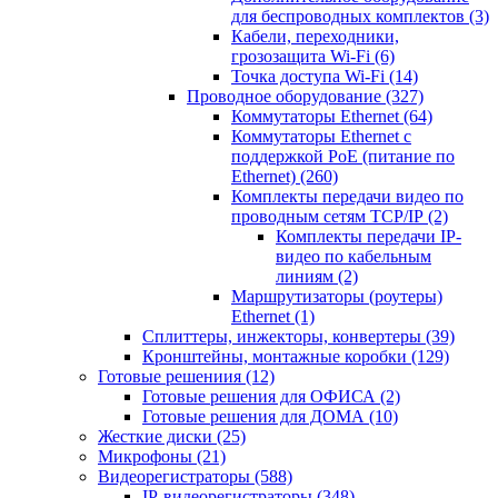
для беспроводных комплектов
(3)
Кабели, переходники,
грозозащита Wi-Fi
(6)
Точка доступа Wi-Fi
(14)
Проводное оборудование
(327)
Коммутаторы Ethernet
(64)
Коммутаторы Ethernet с
поддержкой PoE (питание по
Ethernet)
(260)
Комплекты передачи видео по
проводным сетям TCP/IP
(2)
Комплекты передачи IP-
видео по кабельным
линиям
(2)
Маршрутизаторы (роутеры)
Ethernet
(1)
Сплиттеры, инжекторы, конвертеры
(39)
Кронштейны, монтажные коробки
(129)
Готовые решениия
(12)
Готовые решения для ОФИСА
(2)
Готовые решения для ДОМА
(10)
Жесткие диски
(25)
Микрофоны
(21)
Видеорегистраторы
(588)
IP-видеорегистраторы
(348)