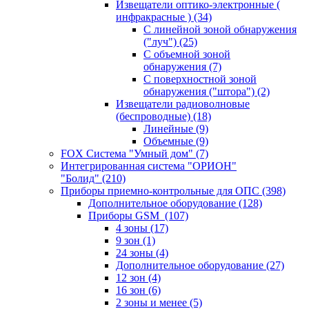
Извещатели оптико-электронные (
инфракрасные )
(34)
С линейной зоной обнаружения
("луч")
(25)
С объемной зоной
обнаружения
(7)
С поверхностной зоной
обнаружения ("штора")
(2)
Извещатели радиоволновые
(беспроводные)
(18)
Линейные
(9)
Объемные
(9)
FOX Система "Умный дом"
(7)
Интегрированная система "ОРИОН"
"Болид"
(210)
Приборы приемно-контрольные для ОПС
(398)
Дополнительное оборудование
(128)
Приборы GSM
(107)
4 зоны
(17)
9 зон
(1)
24 зоны
(4)
Дополнительное оборудование
(27)
12 зон
(4)
16 зон
(6)
2 зоны и менее
(5)