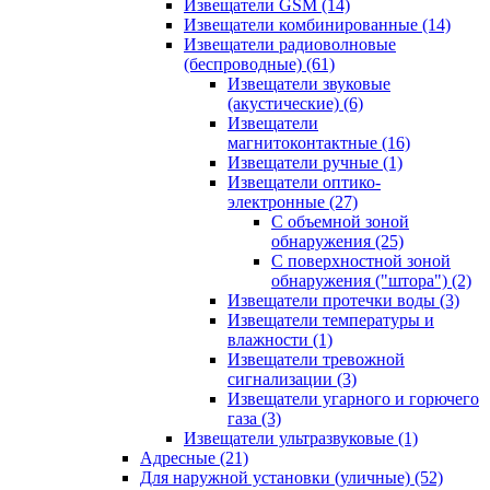
Извещатели GSM
(14)
Извещатели комбинированные
(14)
Извещатели радиоволновые
(беспроводные)
(61)
Извещатели звуковые
(акустические)
(6)
Извещатели
магнитоконтактные
(16)
Извещатели ручные
(1)
Извещатели оптико-
электронные
(27)
С объемной зоной
обнаружения
(25)
С поверхностной зоной
обнаружения ("штора")
(2)
Извещатели протечки воды
(3)
Извещатели температуры и
влажности
(1)
Извещатели тревожной
сигнализации
(3)
Извещатели угарного и горючего
газа
(3)
Извещатели ультразвуковые
(1)
Адресные
(21)
Для наружной установки (уличные)
(52)