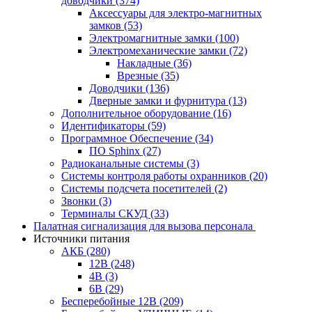
доводчики
(374)
Аксессуары для электро-магнитных
замков
(53)
Электромагнитные замки
(100)
Электромеханические замки
(72)
Накладные
(36)
Врезные
(35)
Доводчики
(136)
Дверные замки и фурнитура
(13)
Дополнительное оборудование
(16)
Идентификаторы
(59)
Программное Обеспечение
(34)
ПО Sphinx
(27)
Радиоканальные системы
(3)
Системы контроля работы охранников
(20)
Системы подсчета посетителей
(2)
Звонки
(3)
Терминалы СКУД
(33)
Палатная сигнализация для вызова персонала
Источники питания
АКБ
(280)
12В
(248)
4В
(3)
6В
(29)
Бесперебойные 12В
(209)