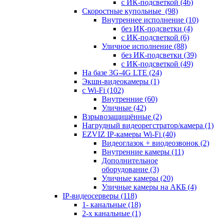
с ИК-подсветкой
(46)
Скоростные купольные
(98)
Внутреннее исполнение
(10)
без ИК-подсветки
(4)
с ИК-подсветкой
(6)
Уличное исполнение
(88)
без ИК-подсветки
(39)
с ИК-подсветкой
(49)
На базе 3G-4G LTE
(24)
Экшн-видеокамеры
(1)
с Wi-Fi
(102)
Внутренние
(60)
Уличные
(42)
Взрывозащищённые
(2)
Нагрудный видеорегстратор/камера
(1)
EZVIZ IP-камеры Wi-Fi
(40)
Видеоглазок + виодеозвонок
(2)
Внутренние камеры
(11)
Дополнительное
оборудование
(3)
Уличные камеры
(20)
Уличные камеры на АКБ
(4)
IP-видеосерверы
(118)
1- канальные
(18)
2-х канальные
(1)