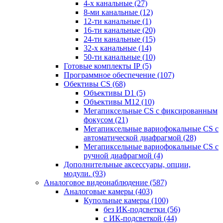
4-х канальные
(27)
8-ми канальные
(12)
12-ти канальные
(1)
16-ти канальные
(20)
24-ти канальные
(15)
32-х канальные
(14)
50-ти канальные
(10)
Готовые комплекты IP
(5)
Программное обеспечение
(107)
Обективы CS
(68)
Объективы D1
(5)
Объективы M12
(10)
Мегапиксельные CS c фиксированным
фокусом
(21)
Мегапиксельные вариофокальные CS c
автоматической диафрагмой
(28)
Мегапиксельные вариофокальные CS c
ручной диафрагмой
(4)
Дополнительные аксессуары, опции,
модули.
(93)
Аналоговое видеонаблюдение
(587)
Аналоговые камеры
(403)
Купольные камеры
(100)
без ИК-подсветки
(56)
с ИК-подсветкой
(44)