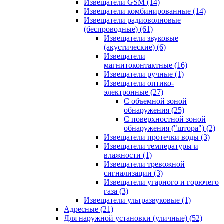
Извещатели GSM
(14)
Извещатели комбинированные
(14)
Извещатели радиоволновые
(беспроводные)
(61)
Извещатели звуковые
(акустические)
(6)
Извещатели
магнитоконтактные
(16)
Извещатели ручные
(1)
Извещатели оптико-
электронные
(27)
С объемной зоной
обнаружения
(25)
С поверхностной зоной
обнаружения ("штора")
(2)
Извещатели протечки воды
(3)
Извещатели температуры и
влажности
(1)
Извещатели тревожной
сигнализации
(3)
Извещатели угарного и горючего
газа
(3)
Извещатели ультразвуковые
(1)
Адресные
(21)
Для наружной установки (уличные)
(52)