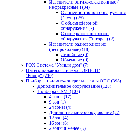
Извещатели оптико-электронные (
инфракрасные )
(34)
С линейной зоной обнаружения
("луч")
(25)
С объемной зоной
обнаружения
(7)
С поверхностной зоной
обнаружения ("штора")
(2)
Извещатели радиоволновые
(беспроводные)
(18)
Линейные
(9)
Объемные
(9)
FOX Система "Умный дом"
(7)
Интегрированная система "ОРИОН"
"Болид"
(210)
Приборы приемно-контрольные для ОПС
(398)
Дополнительное оборудование
(128)
Приборы GSM
(107)
4 зоны
(17)
9 зон
(1)
24 зоны
(4)
Дополнительное оборудование
(27)
12 зон
(4)
16 зон
(6)
2 зоны и менее
(5)