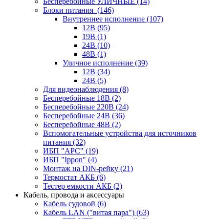
Бесперебойные УЛИЧНЫЕ
(14)
Блоки питания
(146)
Внутреннее исполнение
(107)
12В
(95)
19В
(1)
24В
(10)
48В
(1)
Уличное исполнение
(39)
12В
(34)
24В
(5)
Для видеонаблюдения
(8)
Бесперебойные 18В
(2)
Бесперебойные 220В
(24)
Бесперебойные 24В
(36)
Бесперебойные 48В
(2)
Вспомогательные устройства для источников
питания
(32)
ИБП "APC"
(19)
ИБП "Ippon"
(4)
Монтаж на DIN-рейку
(21)
Термостат АКБ
(6)
Тестер емкости АКБ
(2)
Кабель, провода и аксессуары
Кабель судовой
(6)
Кабель LAN ("витая пара")
(63)