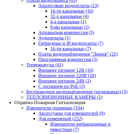
Платы видеозахвата
(63)
Аналоговые видеоплаты
(23)
16-ти канальные
(16)
32-х канальные
(4)
4-х канальные
(1)
8-ми канальные
(2)
Аппаратная компрессия
(5)
Аудиоплаты
(1)
Гибридные и IP-видеоплаты
(7)
16-ти канальные
(7)
Платы видеонаблюдения "Линия"
(22)
Программная компрессия
(5)
Термокожухи
(41)
Внешнее питание 12В
(16)
Внешнее питание 220В
(20)
Внешнее питание 24В
(2)
С питанием по PoE
(3)
Беспроводное видеонаблюдение (радиоканал)
(5)
ТЕПЛОВИЗИОННЫЕ КАМЕРЫ
(2)
Охранно-Пожарная Сигнализация
Извещатели охранные
(334)
Аксессуары для извещателей
(9)
Для помещений
(252)
Извещатели вибрационные и
емкостные
(7)