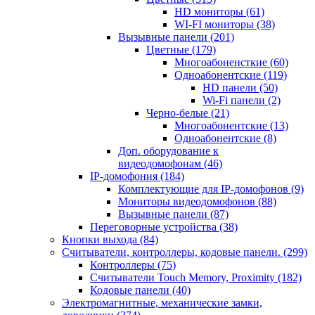
HD мониторы
(61)
WI-FI мониторы
(38)
Вызывные панели
(201)
Цветные
(179)
Многоабоненсткие
(60)
Одноабонентские
(119)
HD панели
(50)
Wi-Fi панели
(2)
Черно-белые
(21)
Многоабонентские
(13)
Одноабонентские
(8)
Доп. оборудование к
видеодомофонам
(46)
IP-домофония
(184)
Комплектующие для IP-домофонов
(9)
Мониторы видеодомофонов
(88)
Вызывные панели
(87)
Переговорные устройства
(38)
Кнопки выхода
(84)
Считыватели, контроллеры, кодовые панели.
(299)
Контроллеры
(75)
Считыватели Touch Memory, Proximity
(182)
Кодовые панели
(40)
Электромагнитные, механические замки,