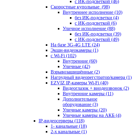
с ИК-подсветкой
(46)
Скоростные купольные
(98)
Внутреннее исполнение
(10)
без ИК-подсветки
(4)
с ИК-подсветкой
(6)
Уличное исполнение
(88)
без ИК-подсветки
(39)
с ИК-подсветкой
(49)
На базе 3G-4G LTE
(24)
Экшн-видеокамеры
(1)
с Wi-Fi
(102)
Внутренние
(60)
Уличные
(42)
Взрывозащищённые
(2)
Нагрудный видеорегстратор/камера
(1)
EZVIZ IP-камеры Wi-Fi
(40)
Видеоглазок + виодеозвонок
(2)
Внутренние камеры
(11)
Дополнительное
оборудование
(3)
Уличные камеры
(20)
Уличные камеры на АКБ
(4)
IP-видеосерверы
(118)
1- канальные
(18)
2-х канальные
(1)