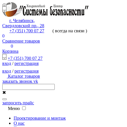
г. Челябинск,
Свердловский пр., 28
+7 (351) 700 07 27
( всегда на связи )
0
Сравнение товаров
0
Корзина
+7 (351) 700 07 27
вход
/
регистрация
вход
/
регистрация
Каталог товаров
заказать звонок
vk
✖
запросить прайс
Меню
Проектирование и монтаж
О нас