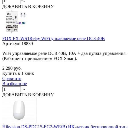
+
-
ДОБАВИТЬ
В КОРЗИНУ
FOX FX-WS1Relay WiFi управляемое реле DC8-40В
Артикул:
18839
WiFi управляемое реле DC8-40В, 10А + два пульта управления.
(Работает c приложением FOX Smart).
2 290 руб.
Купить в 1 клик
Сравнить
В избранное
+
-
ДОБАВИТЬ
В КОРЗИНУ
Hikvision DS-PDC15-EG2-WE(B) ИК-датчик беспроводной тип