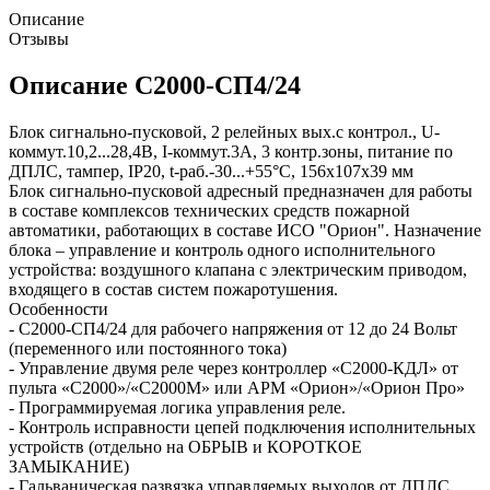
Описание
Отзывы
Описание С2000-СП4/24
Блок сигнально-пусковой, 2 релейных вых.с контрол., U-
коммут.10,2...28,4В, I-коммут.3А, 3 контр.зоны, питание по
ДПЛС, тампер, IP20, t-раб.-30...+55°C, 156х107х39 мм
Блок сигнально-пусковой адресный предназначен для работы
в составе комплексов технических средств пожарной
автоматики, работающих в составе ИСО "Орион". Назначение
блока – управление и контроль одного исполнительного
устройства: воздушного клапана с электрическим приводом,
входящего в состав систем пожаротушения.
Особенности
- С2000-СП4/24 для рабочего напряжения от 12 до 24 Вольт
(переменного или постоянного тока)
- Управление двумя реле через контроллер «С2000-КДЛ» от
пульта «С2000»/«С2000М» или АРМ «Орион»/«Орион Про»
- Программируемая логика управления реле.
- Контроль исправности цепей подключения исполнительных
устройств (отдельно на ОБРЫВ и КОРОТКОЕ
ЗАМЫКАНИЕ)
- Гальваническая развязка управляемых выходов от ДПЛС