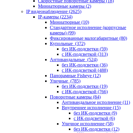
Скоростные поворотные камеры
(18)
Миниатюрные камеры
(2)
IP видеонаблюдение
(2625)
IP-камеры
(2234)
Миниатюрные
(10)
Стандартное исполнение (корпусные
камеры)
(99)
Фиксированные малогабаритные
(80)
Купольные
(372)
без ИК-подсветки
(59)
с ИК-подсветкой
(313)
Антивандальные
(524)
без ИК-подсветки
(36)
с ИК-подсветкой
(488)
Панорамные Fisheye
(12)
Уличные
(785)
без ИК-подсветки
(19)
с ИК-подсветкой
(766)
Поворотные камеры
(84)
Антивандальное исполнение
(11)
Внутреннее исполнение
(15)
без ИК-подсветки
(9)
с ИК-подсветкой
(6)
Уличное исполнение
(58)
без ИК-подсветки
(12)