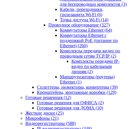
для беспроводных комплектов
(3)
Кабели, переходники,
грозозащита Wi-Fi
(6)
Точка доступа Wi-Fi
(14)
Проводное оборудование
(327)
Коммутаторы Ethernet
(64)
Коммутаторы Ethernet с
поддержкой PoE (питание по
Ethernet)
(260)
Комплекты передачи видео по
проводным сетям TCP/IP
(2)
Комплекты передачи IP-
видео по кабельным
линиям
(2)
Маршрутизаторы (роутеры)
Ethernet
(1)
Сплиттеры, инжекторы, конвертеры
(39)
Кронштейны, монтажные коробки
(129)
Готовые решениия
(12)
Готовые решения для ОФИСА
(2)
Готовые решения для ДОМА
(10)
Жесткие диски
(25)
Микрофоны
(21)
Видеорегистраторы
(588)
IP-видеорегистраторы
(348)