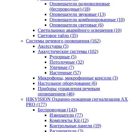
Оповещатели радиоволновые
(беспроводные)
(18)
Оповещатели звуковые
(13)
Оповещатели комбинированные
(10)
Оповещатели световые
(6)
Светильники аварийного освещения
(10)
Световое табло
(35)
Системы речевого оповещения
(162)
Аксессуары
(5)
Аккустические системы
(102)
Рупорные
(5)
Потолочные
(32)
Уличные
(7)
Настенные
(57)
Микрофоны, микрофонные консоли
(3)
Настольное оборудование
(6)
Приборы управления речевым
оповещением
(46)
HIKVISION Охранно-пожарная сигнализация AX
PRO
(177)
Беспроводная
(143)
Извещатели
(77)
Комплекты Kit
(12)
Контрольные панели
(19)
Расширители
(3)