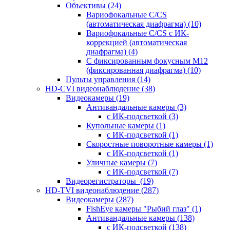
Объективы
(24)
Вариофокальные C/CS
(автоматическая диафрагма)
(10)
Вариофокальные C/CS с ИК-
коррекцией (автоматическая
диафрагма)
(4)
С фиксированным фокусным М12
(фиксированная диафрагма)
(10)
Пульты управления
(14)
HD-CVI видеонаблюдение
(38)
Видеокамеры
(19)
Антивандальные камеры
(3)
с ИК-подсветкой
(3)
Купольные камеры
(1)
с ИК-подсветкой
(1)
Скоростные поворотные камеры
(1)
с ИК-подсветкой
(1)
Уличные камеры
(7)
с ИК-подсветкой
(7)
Видеорегистраторы
(19)
HD-TVI видеонаблюдение
(287)
Видеокамеры
(287)
FishEye камеры "Рыбий глаз"
(1)
Антивандальные камеры
(138)
с ИК-подсветкой
(138)