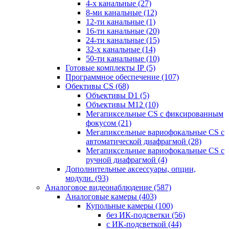
4-х канальные
(27)
8-ми канальные
(12)
12-ти канальные
(1)
16-ти канальные
(20)
24-ти канальные
(15)
32-х канальные
(14)
50-ти канальные
(10)
Готовые комплекты IP
(5)
Программное обеспечение
(107)
Обективы CS
(68)
Объективы D1
(5)
Объективы M12
(10)
Мегапиксельные CS c фиксированным
фокусом
(21)
Мегапиксельные вариофокальные CS c
автоматической диафрагмой
(28)
Мегапиксельные вариофокальные CS c
ручной диафрагмой
(4)
Дополнительные аксессуары, опции,
модули.
(93)
Аналоговое видеонаблюдение
(587)
Аналоговые камеры
(403)
Купольные камеры
(100)
без ИК-подсветки
(56)
с ИК-подсветкой
(44)