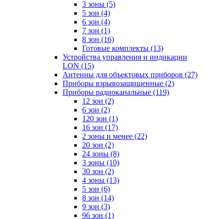
3 зоны
(5)
5 зон
(4)
6 зон
(4)
7 зон
(1)
8 зон
(16)
Готовые комплекты
(13)
Устройства управления и индикации
LON
(15)
Антенны для объектовых приборов
(27)
Приборы взрывозащищенные
(2)
Приборы радиоканальные
(119)
12 зон
(2)
6 зон
(2)
120 зон
(1)
16 зон
(17)
2 зоны и менее
(22)
20 зон
(2)
24 зоны
(8)
3 зоны
(10)
30 зон
(2)
4 зоны
(13)
5 зон
(6)
8 зон
(14)
9 зон
(3)
96 зон
(1)