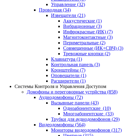
Управление
(32)
Проводная
(34)
Извещатели
(21)
Аккустические
(1)
Вибрационные
(3)
Инфрокрасные (ИК)
(7)
Магнитоконтактные
(3)
Периметральные
(2)
Совмещенные (ИК+СВЧ)
(3)
Тревожные кнопки
(2)
Клавиатура
(1)
Контрольная панель
(3)
Кронштейны
(7)
Оповещатели
(1)
Расширители
(1)
Системы Контроля и Управления Доступом
Домофоны и переговорные устрйства
(858)
Аудиодомофоны
(72)
Вызывные панели
(43)
Одноабонентские
(10)
Многоабонентские
(33)
Трубки для аудиодомофонов
(29)
Видеодомофоны
(564)
Мониторы видеодомофонов
(317)
Цветные
(315)