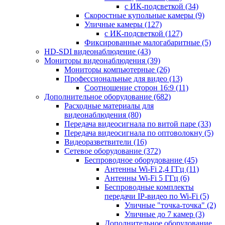
с ИК-подсветкой
(34)
Скоростные купольные камеры
(9)
Уличные камеры
(127)
с ИК-подсветкой
(127)
Фиксированные малогабаритные
(5)
HD-SDI видеонаблюдение
(43)
Мониторы видеонаблюдения
(39)
Мониторы компьютерные
(26)
Профессиональные для видео
(13)
Соотношение сторон 16:9
(11)
Дополнительное оборудование
(682)
Расходные материалы для
видеонаблюдения
(80)
Передача видеосигнала по витой паре
(33)
Передача видеосигнала по оптоволокну
(5)
Видеоразветвители
(16)
Сетевое оборудование
(372)
Беспроводное оборудование
(45)
Антенны Wi-Fi 2,4 ГГц
(11)
Антенны Wi-Fi 5 ГГц
(6)
Беспроводные комплекты
передачи IP-видео по Wi-Fi
(5)
Уличные "точка-точка"
(2)
Уличные до 7 камер
(3)
Дополнительное оборудование