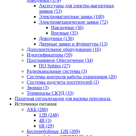
доводчики
(374)
Аксессуары для электро-магнитных
замков
(53)
Электромагнитные замки
(100)
Электромеханические замки
(72)
Накладные
(36)
Врезные
(35)
Доводчики
(136)
Дверные замки и фурнитура
(13)
Дополнительное оборудование
(16)
Идентификаторы
(59)
Программное Обеспечение
(34)
ПО Sphinx
(27)
Радиоканальные системы
(3)
Системы контроля работы охранников
(20)
Системы подсчета посетителей
(2)
Звонки
(3)
Терминалы СКУД
(33)
Палатная сигнализация для вызова персонала
Источники питания
АКБ
(280)
12В
(248)
4В
(3)
6В
(29)
Бесперебойные 12В
(209)