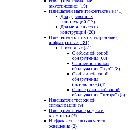
Извещатели звуковые
(акустические)
(19)
Извещатели магнитоконтактные
(41)
Для деревянных
конструкций
(13)
Для металлических
конструкций
(28)
Извещатели оптико-электронные (
инфракрасные )
(81)
Пассивные
(81)
С объемной зоной
обнаружения
(60)
С линейной зоной
обнаружения ("луч")
(8)
С объемной зоной
обнаружения
(потолочные)
(4)
С поверхностной зоной
обнаружения ("штора")
(8)
Извещатели тревожной
сигнализации
(9)
Извещатели температуры и
влажности
(3)
Инфракрасные выключатели
освещения
(2)