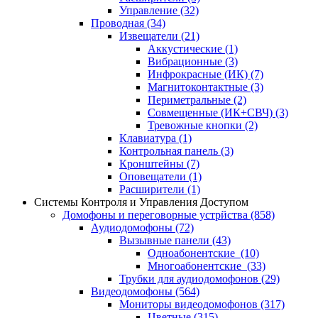
Управление
(32)
Проводная
(34)
Извещатели
(21)
Аккустические
(1)
Вибрационные
(3)
Инфрокрасные (ИК)
(7)
Магнитоконтактные
(3)
Периметральные
(2)
Совмещенные (ИК+СВЧ)
(3)
Тревожные кнопки
(2)
Клавиатура
(1)
Контрольная панель
(3)
Кронштейны
(7)
Оповещатели
(1)
Расширители
(1)
Системы Контроля и Управления Доступом
Домофоны и переговорные устрйства
(858)
Аудиодомофоны
(72)
Вызывные панели
(43)
Одноабонентские
(10)
Многоабонентские
(33)
Трубки для аудиодомофонов
(29)
Видеодомофоны
(564)
Мониторы видеодомофонов
(317)
Цветные
(315)