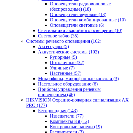
Оповещатели радиоволновые
(беспроводные)
(18)
Оповещатели звуковые
(13)
Оповещатели комбинированные
(10)
Оповещатели световые
(6)
Светильники аварийного освещения
(10)
Световое табло
(35)
Системы речевого оповещения
(162)
Аксессуары
(5)
Аккустические системы
(102)
Рупорные
(5)
Потолочные
(32)
Уличные
(7)
Настенные
(57)
Микрофоны, микрофонные консоли
(3)
Настольное оборудование
(6)
Приборы управления речевым
оповещением
(46)
HIKVISION Охранно-пожарная сигнализация AX
PRO
(177)
Беспроводная
(143)
Извещатели
(77)
Комплекты Kit
(12)
Контрольные панели
(19)
Расширители
(3)