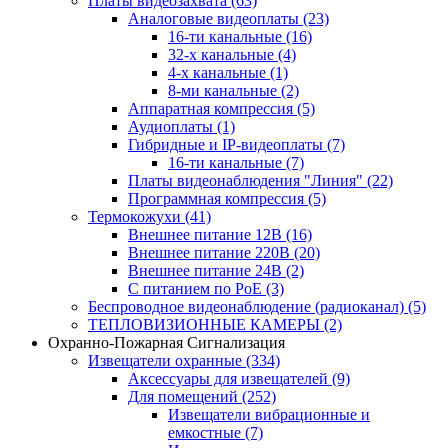
Платы видеозахвата
(63)
Аналоговые видеоплаты
(23)
16-ти канальные
(16)
32-х канальные
(4)
4-х канальные
(1)
8-ми канальные
(2)
Аппаратная компрессия
(5)
Аудиоплаты
(1)
Гибридные и IP-видеоплаты
(7)
16-ти канальные
(7)
Платы видеонаблюдения "Линия"
(22)
Программная компрессия
(5)
Термокожухи
(41)
Внешнее питание 12В
(16)
Внешнее питание 220В
(20)
Внешнее питание 24В
(2)
С питанием по PoE
(3)
Беспроводное видеонаблюдение (радиоканал)
(5)
ТЕПЛОВИЗИОННЫЕ КАМЕРЫ
(2)
Охранно-Пожарная Сигнализация
Извещатели охранные
(334)
Аксессуары для извещателей
(9)
Для помещений
(252)
Извещатели вибрационные и
емкостные
(7)