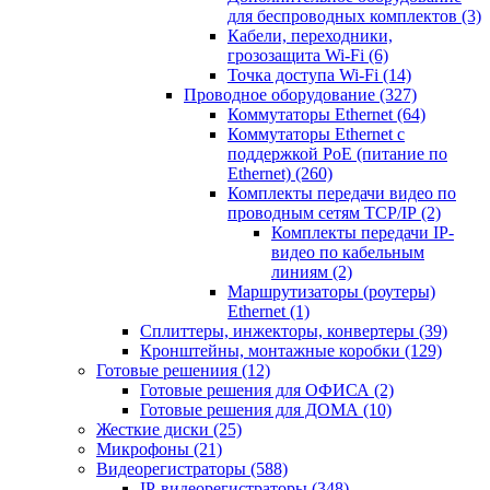
для беспроводных комплектов
(3)
Кабели, переходники,
грозозащита Wi-Fi
(6)
Точка доступа Wi-Fi
(14)
Проводное оборудование
(327)
Коммутаторы Ethernet
(64)
Коммутаторы Ethernet с
поддержкой PoE (питание по
Ethernet)
(260)
Комплекты передачи видео по
проводным сетям TCP/IP
(2)
Комплекты передачи IP-
видео по кабельным
линиям
(2)
Маршрутизаторы (роутеры)
Ethernet
(1)
Сплиттеры, инжекторы, конвертеры
(39)
Кронштейны, монтажные коробки
(129)
Готовые решениия
(12)
Готовые решения для ОФИСА
(2)
Готовые решения для ДОМА
(10)
Жесткие диски
(25)
Микрофоны
(21)
Видеорегистраторы
(588)
IP-видеорегистраторы
(348)