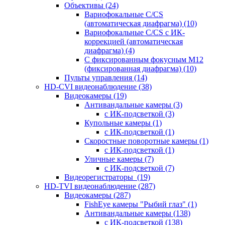
Объективы
(24)
Вариофокальные C/CS
(автоматическая диафрагма)
(10)
Вариофокальные C/CS с ИК-
коррекцией (автоматическая
диафрагма)
(4)
С фиксированным фокусным М12
(фиксированная диафрагма)
(10)
Пульты управления
(14)
HD-CVI видеонаблюдение
(38)
Видеокамеры
(19)
Антивандальные камеры
(3)
с ИК-подсветкой
(3)
Купольные камеры
(1)
с ИК-подсветкой
(1)
Скоростные поворотные камеры
(1)
с ИК-подсветкой
(1)
Уличные камеры
(7)
с ИК-подсветкой
(7)
Видеорегистраторы
(19)
HD-TVI видеонаблюдение
(287)
Видеокамеры
(287)
FishEye камеры "Рыбий глаз"
(1)
Антивандальные камеры
(138)
с ИК-подсветкой
(138)