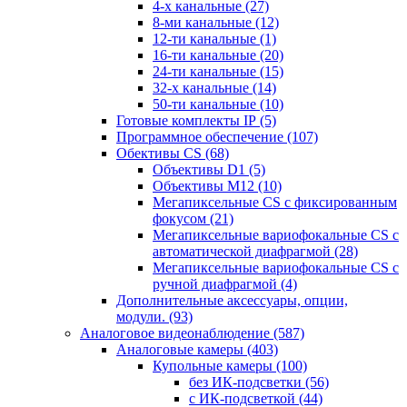
4-х канальные
(27)
8-ми канальные
(12)
12-ти канальные
(1)
16-ти канальные
(20)
24-ти канальные
(15)
32-х канальные
(14)
50-ти канальные
(10)
Готовые комплекты IP
(5)
Программное обеспечение
(107)
Обективы CS
(68)
Объективы D1
(5)
Объективы M12
(10)
Мегапиксельные CS c фиксированным
фокусом
(21)
Мегапиксельные вариофокальные CS c
автоматической диафрагмой
(28)
Мегапиксельные вариофокальные CS c
ручной диафрагмой
(4)
Дополнительные аксессуары, опции,
модули.
(93)
Аналоговое видеонаблюдение
(587)
Аналоговые камеры
(403)
Купольные камеры
(100)
без ИК-подсветки
(56)
с ИК-подсветкой
(44)