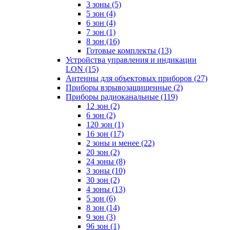
3 зоны
(5)
5 зон
(4)
6 зон
(4)
7 зон
(1)
8 зон
(16)
Готовые комплекты
(13)
Устройства управления и индикации
LON
(15)
Антенны для объектовых приборов
(27)
Приборы взрывозащищенные
(2)
Приборы радиоканальные
(119)
12 зон
(2)
6 зон
(2)
120 зон
(1)
16 зон
(17)
2 зоны и менее
(22)
20 зон
(2)
24 зоны
(8)
3 зоны
(10)
30 зон
(2)
4 зоны
(13)
5 зон
(6)
8 зон
(14)
9 зон
(3)
96 зон
(1)