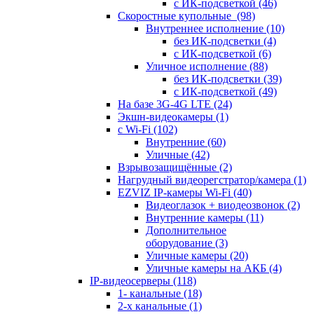
с ИК-подсветкой
(46)
Скоростные купольные
(98)
Внутреннее исполнение
(10)
без ИК-подсветки
(4)
с ИК-подсветкой
(6)
Уличное исполнение
(88)
без ИК-подсветки
(39)
с ИК-подсветкой
(49)
На базе 3G-4G LTE
(24)
Экшн-видеокамеры
(1)
с Wi-Fi
(102)
Внутренние
(60)
Уличные
(42)
Взрывозащищённые
(2)
Нагрудный видеорегстратор/камера
(1)
EZVIZ IP-камеры Wi-Fi
(40)
Видеоглазок + виодеозвонок
(2)
Внутренние камеры
(11)
Дополнительное
оборудование
(3)
Уличные камеры
(20)
Уличные камеры на АКБ
(4)
IP-видеосерверы
(118)
1- канальные
(18)
2-х канальные
(1)