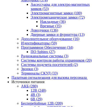
доводчики
(374)
Аксессуары для электро-магнитных
замков
(53)
Электромагнитные замки
(100)
Электромеханические замки
(72)
Накладные
(36)
Врезные
(35)
Доводчики
(136)
Дверные замки и фурнитура
(13)
Дополнительное оборудование
(16)
Идентификаторы
(59)
Программное Обеспечение
(34)
ПО Sphinx
(27)
Радиоканальные системы
(3)
Системы контроля работы охранников
(20)
Системы подсчета посетителей
(2)
Звонки
(3)
Терминалы СКУД
(33)
Палатная сигнализация для вызова персонала
Источники питания
АКБ
(280)
12В
(248)
4В
(3)
6В
(29)
Бесперебойные 12В
(209)