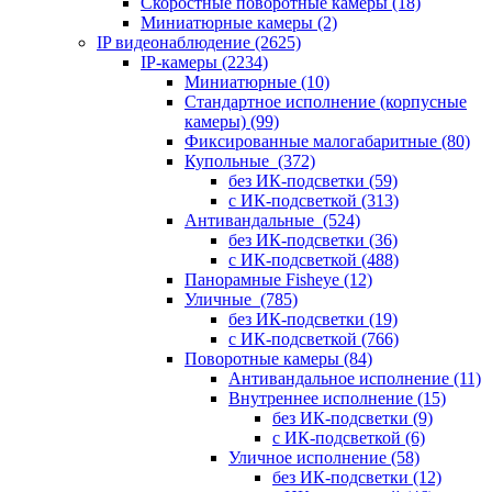
Скоростные поворотные камеры
(18)
Миниатюрные камеры
(2)
IP видеонаблюдение
(2625)
IP-камеры
(2234)
Миниатюрные
(10)
Стандартное исполнение (корпусные
камеры)
(99)
Фиксированные малогабаритные
(80)
Купольные
(372)
без ИК-подсветки
(59)
с ИК-подсветкой
(313)
Антивандальные
(524)
без ИК-подсветки
(36)
с ИК-подсветкой
(488)
Панорамные Fisheye
(12)
Уличные
(785)
без ИК-подсветки
(19)
с ИК-подсветкой
(766)
Поворотные камеры
(84)
Антивандальное исполнение
(11)
Внутреннее исполнение
(15)
без ИК-подсветки
(9)
с ИК-подсветкой
(6)
Уличное исполнение
(58)
без ИК-подсветки
(12)