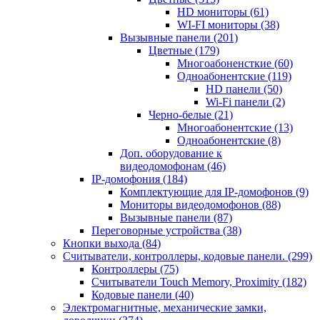
HD мониторы
(61)
WI-FI мониторы
(38)
Вызывные панели
(201)
Цветные
(179)
Многоабоненсткие
(60)
Одноабонентские
(119)
HD панели
(50)
Wi-Fi панели
(2)
Черно-белые
(21)
Многоабонентские
(13)
Одноабонентские
(8)
Доп. оборудование к
видеодомофонам
(46)
IP-домофония
(184)
Комплектующие для IP-домофонов
(9)
Мониторы видеодомофонов
(88)
Вызывные панели
(87)
Переговорные устройства
(38)
Кнопки выхода
(84)
Считыватели, контроллеры, кодовые панели.
(299)
Контроллеры
(75)
Считыватели Touch Memory, Proximity
(182)
Кодовые панели
(40)
Электромагнитные, механические замки,