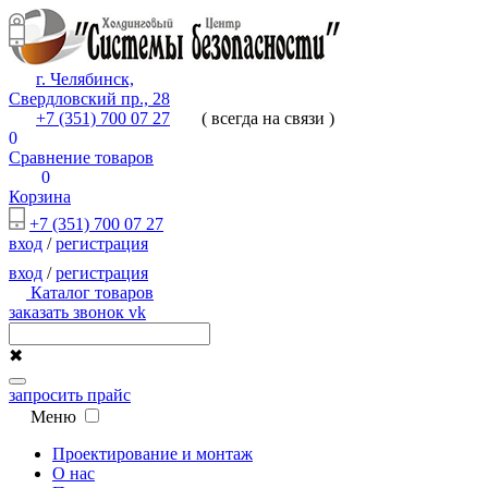
г. Челябинск,
Свердловский пр., 28
+7 (351) 700 07 27
( всегда на связи )
0
Сравнение товаров
0
Корзина
+7 (351) 700 07 27
вход
/
регистрация
вход
/
регистрация
Каталог товаров
заказать звонок
vk
✖
запросить прайс
Меню
Проектирование и монтаж
О нас