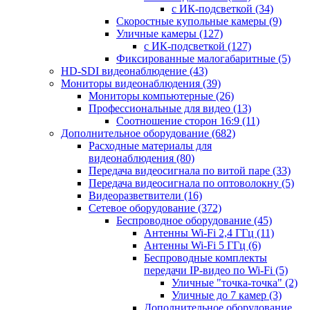
с ИК-подсветкой
(34)
Скоростные купольные камеры
(9)
Уличные камеры
(127)
с ИК-подсветкой
(127)
Фиксированные малогабаритные
(5)
HD-SDI видеонаблюдение
(43)
Мониторы видеонаблюдения
(39)
Мониторы компьютерные
(26)
Профессиональные для видео
(13)
Соотношение сторон 16:9
(11)
Дополнительное оборудование
(682)
Расходные материалы для
видеонаблюдения
(80)
Передача видеосигнала по витой паре
(33)
Передача видеосигнала по оптоволокну
(5)
Видеоразветвители
(16)
Сетевое оборудование
(372)
Беспроводное оборудование
(45)
Антенны Wi-Fi 2,4 ГГц
(11)
Антенны Wi-Fi 5 ГГц
(6)
Беспроводные комплекты
передачи IP-видео по Wi-Fi
(5)
Уличные "точка-точка"
(2)
Уличные до 7 камер
(3)
Дополнительное оборудование