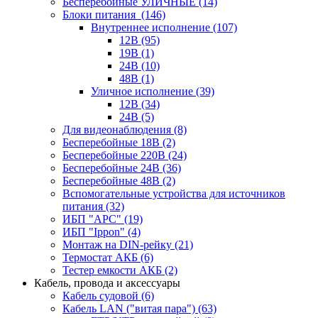
Бесперебойные УЛИЧНЫЕ
(14)
Блоки питания
(146)
Внутреннее исполнение
(107)
12В
(95)
19В
(1)
24В
(10)
48В
(1)
Уличное исполнение
(39)
12В
(34)
24В
(5)
Для видеонаблюдения
(8)
Бесперебойные 18В
(2)
Бесперебойные 220В
(24)
Бесперебойные 24В
(36)
Бесперебойные 48В
(2)
Вспомогательные устройства для источников
питания
(32)
ИБП "APC"
(19)
ИБП "Ippon"
(4)
Монтаж на DIN-рейку
(21)
Термостат АКБ
(6)
Тестер емкости АКБ
(2)
Кабель, провода и аксессуары
Кабель судовой
(6)
Кабель LAN ("витая пара")
(63)