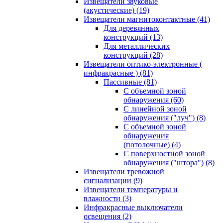
Извещатели звуковые
(акустические)
(19)
Извещатели магнитоконтактные
(41)
Для деревянных
конструкций
(13)
Для металлических
конструкций
(28)
Извещатели оптико-электронные (
инфракрасные )
(81)
Пассивные
(81)
С объемной зоной
обнаружения
(60)
С линейной зоной
обнаружения ("луч")
(8)
С объемной зоной
обнаружения
(потолочные)
(4)
С поверхностной зоной
обнаружения ("штора")
(8)
Извещатели тревожной
сигнализации
(9)
Извещатели температуры и
влажности
(3)
Инфракрасные выключатели
освещения
(2)