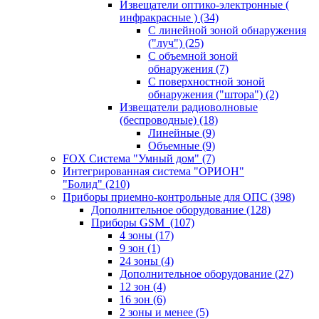
Извещатели оптико-электронные (
инфракрасные )
(34)
С линейной зоной обнаружения
("луч")
(25)
С объемной зоной
обнаружения
(7)
С поверхностной зоной
обнаружения ("штора")
(2)
Извещатели радиоволновые
(беспроводные)
(18)
Линейные
(9)
Объемные
(9)
FOX Система "Умный дом"
(7)
Интегрированная система "ОРИОН"
"Болид"
(210)
Приборы приемно-контрольные для ОПС
(398)
Дополнительное оборудование
(128)
Приборы GSM
(107)
4 зоны
(17)
9 зон
(1)
24 зоны
(4)
Дополнительное оборудование
(27)
12 зон
(4)
16 зон
(6)
2 зоны и менее
(5)