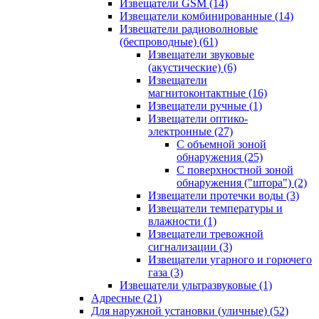
Извещатели GSM
(14)
Извещатели комбинированные
(14)
Извещатели радиоволновые
(беспроводные)
(61)
Извещатели звуковые
(акустические)
(6)
Извещатели
магнитоконтактные
(16)
Извещатели ручные
(1)
Извещатели оптико-
электронные
(27)
С объемной зоной
обнаружения
(25)
С поверхностной зоной
обнаружения ("штора")
(2)
Извещатели протечки воды
(3)
Извещатели температуры и
влажности
(1)
Извещатели тревожной
сигнализации
(3)
Извещатели угарного и горючего
газа
(3)
Извещатели ультразвуковые
(1)
Адресные
(21)
Для наружной установки (уличные)
(52)