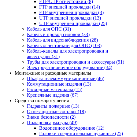
FTP/UTP огнестойкий
(8)
FTP внешней прокладки
(14)
FTP внутренней прокладки
(3)
UTP внешней прокладки
(13)
UTP внутренней прокладки
(25)
Кабель для ОПС
(31)
Кабель и провод силовой
(33)
Кабель для видеонаблюдения
(28)
Кабель огнестойкий для ОПС
(103)
Кабель-каналы для электропроводки и
аксессуары
(31)
Трубы для электропроводки и аксессуары
(51)
Электроустановочное оборудование
(34)
Монтажные и расходные материалы
Шкафы телекоммуникационные
(46)
Коммутационные изделия
(13)
Расходные материалы
(15)
Крепежные изделия
(67)
Средства пожаротушения
Гидранты пожарные
(13)
Огнезащитные составы
(18)
Знаки безопасности
(2)
Пожарная арматура
(49)
Водопенное оборудование
(12)
Головки соединительные рукавные
(25)