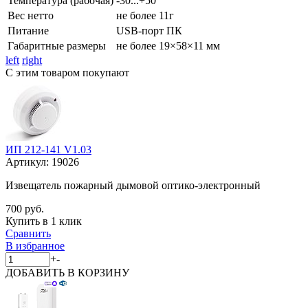
Температура (рабочая)
-30...+50
Вес нетто
не более 11г
Питание
USB-порт ПК
Габаритные размеры
не более 19×58×11 мм
left
right
С этим товаром покупают
ИП 212-141 V1.03
Артикул:
19026
Извещатель пожарный дымовой оптико-электронный
700 руб.
Купить в 1 клик
Сравнить
В избранное
+
-
ДОБАВИТЬ
В КОРЗИНУ