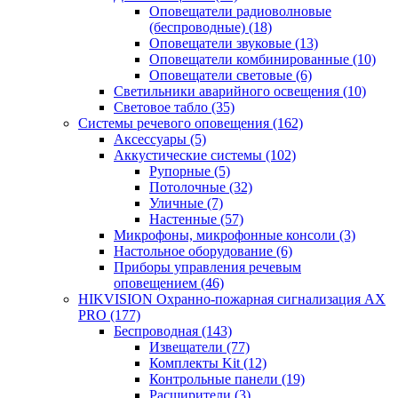
Оповещатели радиоволновые
(беспроводные)
(18)
Оповещатели звуковые
(13)
Оповещатели комбинированные
(10)
Оповещатели световые
(6)
Светильники аварийного освещения
(10)
Световое табло
(35)
Системы речевого оповещения
(162)
Аксессуары
(5)
Аккустические системы
(102)
Рупорные
(5)
Потолочные
(32)
Уличные
(7)
Настенные
(57)
Микрофоны, микрофонные консоли
(3)
Настольное оборудование
(6)
Приборы управления речевым
оповещением
(46)
HIKVISION Охранно-пожарная сигнализация AX
PRO
(177)
Беспроводная
(143)
Извещатели
(77)
Комплекты Kit
(12)
Контрольные панели
(19)
Расширители
(3)