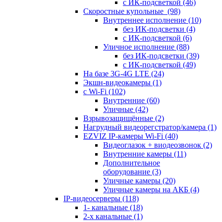
с ИК-подсветкой
(46)
Скоростные купольные
(98)
Внутреннее исполнение
(10)
без ИК-подсветки
(4)
с ИК-подсветкой
(6)
Уличное исполнение
(88)
без ИК-подсветки
(39)
с ИК-подсветкой
(49)
На базе 3G-4G LTE
(24)
Экшн-видеокамеры
(1)
с Wi-Fi
(102)
Внутренние
(60)
Уличные
(42)
Взрывозащищённые
(2)
Нагрудный видеорегстратор/камера
(1)
EZVIZ IP-камеры Wi-Fi
(40)
Видеоглазок + виодеозвонок
(2)
Внутренние камеры
(11)
Дополнительное
оборудование
(3)
Уличные камеры
(20)
Уличные камеры на АКБ
(4)
IP-видеосерверы
(118)
1- канальные
(18)
2-х канальные
(1)