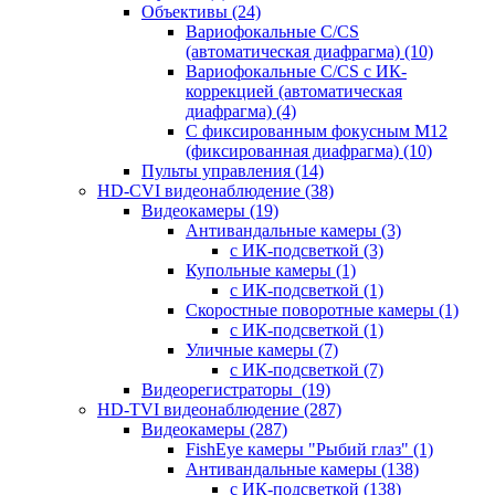
Объективы
(24)
Вариофокальные C/CS
(автоматическая диафрагма)
(10)
Вариофокальные C/CS с ИК-
коррекцией (автоматическая
диафрагма)
(4)
С фиксированным фокусным М12
(фиксированная диафрагма)
(10)
Пульты управления
(14)
HD-CVI видеонаблюдение
(38)
Видеокамеры
(19)
Антивандальные камеры
(3)
с ИК-подсветкой
(3)
Купольные камеры
(1)
с ИК-подсветкой
(1)
Скоростные поворотные камеры
(1)
с ИК-подсветкой
(1)
Уличные камеры
(7)
с ИК-подсветкой
(7)
Видеорегистраторы
(19)
HD-TVI видеонаблюдение
(287)
Видеокамеры
(287)
FishEye камеры "Рыбий глаз"
(1)
Антивандальные камеры
(138)
с ИК-подсветкой
(138)