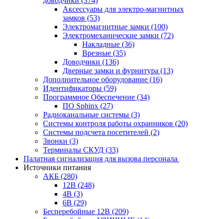
доводчики
(374)
Аксессуары для электро-магнитных
замков
(53)
Электромагнитные замки
(100)
Электромеханические замки
(72)
Накладные
(36)
Врезные
(35)
Доводчики
(136)
Дверные замки и фурнитура
(13)
Дополнительное оборудование
(16)
Идентификаторы
(59)
Программное Обеспечение
(34)
ПО Sphinx
(27)
Радиоканальные системы
(3)
Системы контроля работы охранников
(20)
Системы подсчета посетителей
(2)
Звонки
(3)
Терминалы СКУД
(33)
Палатная сигнализация для вызова персонала
Источники питания
АКБ
(280)
12В
(248)
4В
(3)
6В
(29)
Бесперебойные 12В
(209)