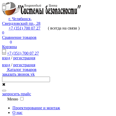
г. Челябинск,
Свердловский пр., 28
+7 (351) 700 07 27
( всегда на связи )
0
Сравнение товаров
0
Корзина
+7 (351) 700 07 27
вход
/
регистрация
вход
/
регистрация
Каталог товаров
заказать звонок
vk
✖
запросить прайс
Меню
Проектирование и монтаж
О нас