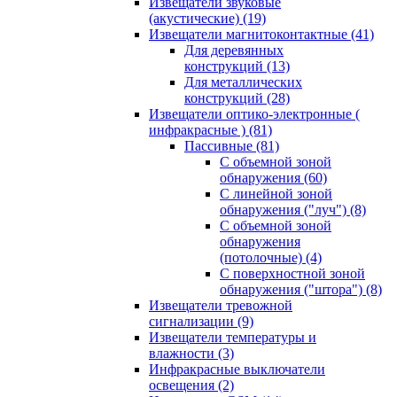
Извещатели звуковые
(акустические)
(19)
Извещатели магнитоконтактные
(41)
Для деревянных
конструкций
(13)
Для металлических
конструкций
(28)
Извещатели оптико-электронные (
инфракрасные )
(81)
Пассивные
(81)
С объемной зоной
обнаружения
(60)
С линейной зоной
обнаружения ("луч")
(8)
С объемной зоной
обнаружения
(потолочные)
(4)
С поверхностной зоной
обнаружения ("штора")
(8)
Извещатели тревожной
сигнализации
(9)
Извещатели температуры и
влажности
(3)
Инфракрасные выключатели
освещения
(2)