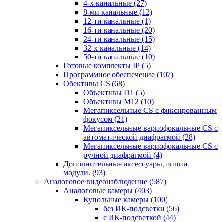
4-х канальные
(27)
8-ми канальные
(12)
12-ти канальные
(1)
16-ти канальные
(20)
24-ти канальные
(15)
32-х канальные
(14)
50-ти канальные
(10)
Готовые комплекты IP
(5)
Программное обеспечение
(107)
Обективы CS
(68)
Объективы D1
(5)
Объективы M12
(10)
Мегапиксельные CS c фиксированным
фокусом
(21)
Мегапиксельные вариофокальные CS c
автоматической диафрагмой
(28)
Мегапиксельные вариофокальные CS c
ручной диафрагмой
(4)
Дополнительные аксессуары, опции,
модули.
(93)
Аналоговое видеонаблюдение
(587)
Аналоговые камеры
(403)
Купольные камеры
(100)
без ИК-подсветки
(56)
с ИК-подсветкой
(44)