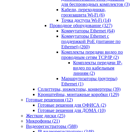
для беспроводных комплектов
(3)
Кабели, переходники,
грозозащита Wi-Fi
(6)
Точка доступа Wi-Fi
(14)
Проводное оборудование
(327)
Коммутаторы Ethernet
(64)
Коммутаторы Ethernet с
поддержкой PoE (питание по
Ethernet)
(260)
Комплекты передачи видео по
проводным сетям TCP/IP
(2)
Комплекты передачи IP-
видео по кабельным
линиям
(2)
Маршрутизаторы (роутеры)
Ethernet
(1)
Сплиттеры, инжекторы, конвертеры
(39)
Кронштейны, монтажные коробки
(129)
Готовые решениия
(12)
Готовые решения для ОФИСА
(2)
Готовые решения для ДОМА
(10)
Жесткие диски
(25)
Микрофоны
(21)
Видеорегистраторы
(588)
IP-видеорегистраторы
(348)