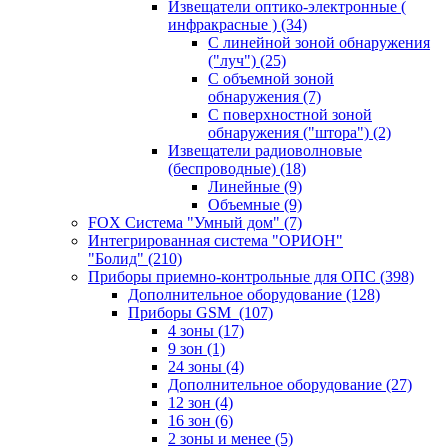
Извещатели оптико-электронные (
инфракрасные )
(34)
С линейной зоной обнаружения
("луч")
(25)
С объемной зоной
обнаружения
(7)
С поверхностной зоной
обнаружения ("штора")
(2)
Извещатели радиоволновые
(беспроводные)
(18)
Линейные
(9)
Объемные
(9)
FOX Система "Умный дом"
(7)
Интегрированная система "ОРИОН"
"Болид"
(210)
Приборы приемно-контрольные для ОПС
(398)
Дополнительное оборудование
(128)
Приборы GSM
(107)
4 зоны
(17)
9 зон
(1)
24 зоны
(4)
Дополнительное оборудование
(27)
12 зон
(4)
16 зон
(6)
2 зоны и менее
(5)