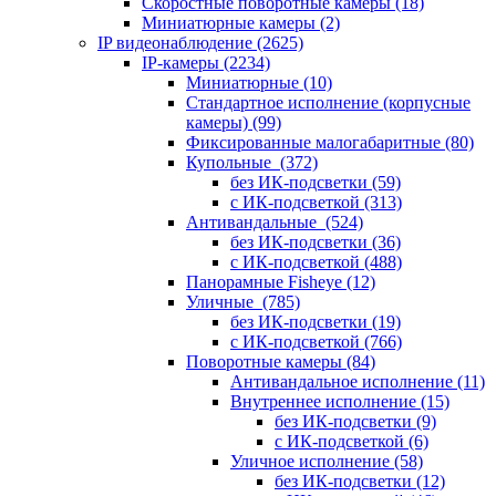
Скоростные поворотные камеры
(18)
Миниатюрные камеры
(2)
IP видеонаблюдение
(2625)
IP-камеры
(2234)
Миниатюрные
(10)
Стандартное исполнение (корпусные
камеры)
(99)
Фиксированные малогабаритные
(80)
Купольные
(372)
без ИК-подсветки
(59)
с ИК-подсветкой
(313)
Антивандальные
(524)
без ИК-подсветки
(36)
с ИК-подсветкой
(488)
Панорамные Fisheye
(12)
Уличные
(785)
без ИК-подсветки
(19)
с ИК-подсветкой
(766)
Поворотные камеры
(84)
Антивандальное исполнение
(11)
Внутреннее исполнение
(15)
без ИК-подсветки
(9)
с ИК-подсветкой
(6)
Уличное исполнение
(58)
без ИК-подсветки
(12)