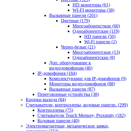
HD мониторы
(61)
WI-FI мониторы
(38)
Вызывные панели
(201)
Цветные
(179)
Многоабоненсткие
(60)
Одноабонентские
(119)
HD панели
(50)
Wi-Fi панели
(2)
Черно-белые
(21)
Многоабонентские
(13)
Одноабонентские
(8)
Доп. оборудование к
видеодомофонам
(46)
IP-домофония
(184)
Комплектующие для IP-домофонов
(9)
Мониторы видеодомофонов
(88)
Вызывные панели
(87)
Переговорные устройства
(38)
Кнопки выхода
(84)
Считыватели, контроллеры, кодовые панели.
(299)
Контроллеры
(75)
Считыватели Touch Memory, Proximity
(182)
Кодовые панели
(40)
Электромагнитные, механические замки,