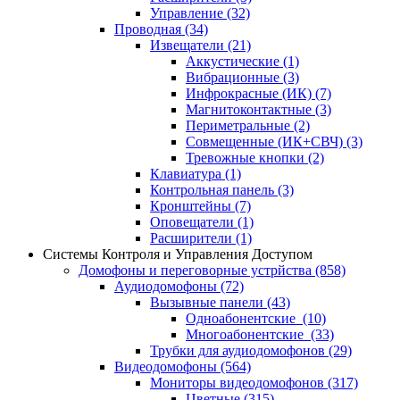
Управление
(32)
Проводная
(34)
Извещатели
(21)
Аккустические
(1)
Вибрационные
(3)
Инфрокрасные (ИК)
(7)
Магнитоконтактные
(3)
Периметральные
(2)
Совмещенные (ИК+СВЧ)
(3)
Тревожные кнопки
(2)
Клавиатура
(1)
Контрольная панель
(3)
Кронштейны
(7)
Оповещатели
(1)
Расширители
(1)
Системы Контроля и Управления Доступом
Домофоны и переговорные устрйства
(858)
Аудиодомофоны
(72)
Вызывные панели
(43)
Одноабонентские
(10)
Многоабонентские
(33)
Трубки для аудиодомофонов
(29)
Видеодомофоны
(564)
Мониторы видеодомофонов
(317)
Цветные
(315)