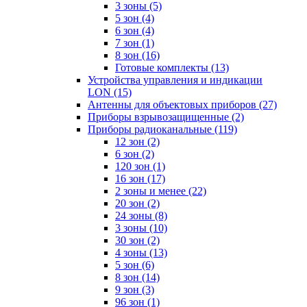
3 зоны
(5)
5 зон
(4)
6 зон
(4)
7 зон
(1)
8 зон
(16)
Готовые комплекты
(13)
Устройства управления и индикации
LON
(15)
Антенны для объектовых приборов
(27)
Приборы взрывозащищенные
(2)
Приборы радиоканальные
(119)
12 зон
(2)
6 зон
(2)
120 зон
(1)
16 зон
(17)
2 зоны и менее
(22)
20 зон
(2)
24 зоны
(8)
3 зоны
(10)
30 зон
(2)
4 зоны
(13)
5 зон
(6)
8 зон
(14)
9 зон
(3)
96 зон
(1)