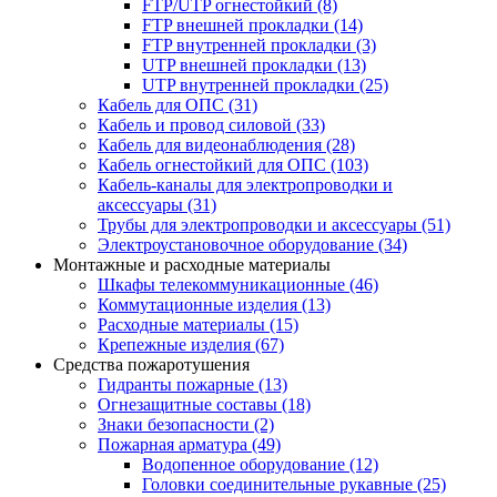
FTP/UTP огнестойкий
(8)
FTP внешней прокладки
(14)
FTP внутренней прокладки
(3)
UTP внешней прокладки
(13)
UTP внутренней прокладки
(25)
Кабель для ОПС
(31)
Кабель и провод силовой
(33)
Кабель для видеонаблюдения
(28)
Кабель огнестойкий для ОПС
(103)
Кабель-каналы для электропроводки и
аксессуары
(31)
Трубы для электропроводки и аксессуары
(51)
Электроустановочное оборудование
(34)
Монтажные и расходные материалы
Шкафы телекоммуникационные
(46)
Коммутационные изделия
(13)
Расходные материалы
(15)
Крепежные изделия
(67)
Средства пожаротушения
Гидранты пожарные
(13)
Огнезащитные составы
(18)
Знаки безопасности
(2)
Пожарная арматура
(49)
Водопенное оборудование
(12)
Головки соединительные рукавные
(25)