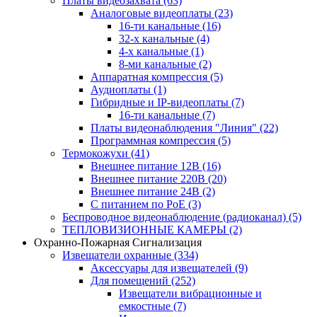
Платы видеозахвата
(63)
Аналоговые видеоплаты
(23)
16-ти канальные
(16)
32-х канальные
(4)
4-х канальные
(1)
8-ми канальные
(2)
Аппаратная компрессия
(5)
Аудиоплаты
(1)
Гибридные и IP-видеоплаты
(7)
16-ти канальные
(7)
Платы видеонаблюдения "Линия"
(22)
Программная компрессия
(5)
Термокожухи
(41)
Внешнее питание 12В
(16)
Внешнее питание 220В
(20)
Внешнее питание 24В
(2)
С питанием по PoE
(3)
Беспроводное видеонаблюдение (радиоканал)
(5)
ТЕПЛОВИЗИОННЫЕ КАМЕРЫ
(2)
Охранно-Пожарная Сигнализация
Извещатели охранные
(334)
Аксессуары для извещателей
(9)
Для помещений
(252)
Извещатели вибрационные и
емкостные
(7)