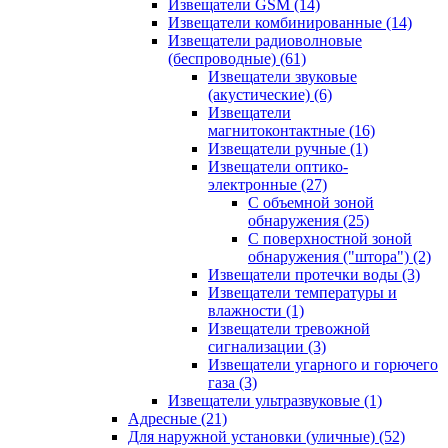
Извещатели GSM
(14)
Извещатели комбинированные
(14)
Извещатели радиоволновые
(беспроводные)
(61)
Извещатели звуковые
(акустические)
(6)
Извещатели
магнитоконтактные
(16)
Извещатели ручные
(1)
Извещатели оптико-
электронные
(27)
С объемной зоной
обнаружения
(25)
С поверхностной зоной
обнаружения ("штора")
(2)
Извещатели протечки воды
(3)
Извещатели температуры и
влажности
(1)
Извещатели тревожной
сигнализации
(3)
Извещатели угарного и горючего
газа
(3)
Извещатели ультразвуковые
(1)
Адресные
(21)
Для наружной установки (уличные)
(52)