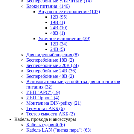
Бесперебойные УЛИЧНЫЕ
(14)
Блоки питания
(146)
Внутреннее исполнение
(107)
12В
(95)
19В
(1)
24В
(10)
48В
(1)
Уличное исполнение
(39)
12В
(34)
24В
(5)
Для видеонаблюдения
(8)
Бесперебойные 18В
(2)
Бесперебойные 220В
(24)
Бесперебойные 24В
(36)
Бесперебойные 48В
(2)
Вспомогательные устройства для источников
питания
(32)
ИБП "APC"
(19)
ИБП "Ippon"
(4)
Монтаж на DIN-рейку
(21)
Термостат АКБ
(6)
Тестер емкости АКБ
(2)
Кабель, провода и аксессуары
Кабель судовой
(6)
Кабель LAN ("витая пара")
(63)