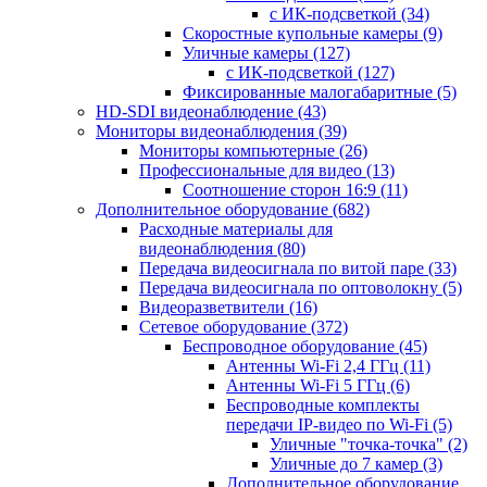
с ИК-подсветкой
(34)
Скоростные купольные камеры
(9)
Уличные камеры
(127)
с ИК-подсветкой
(127)
Фиксированные малогабаритные
(5)
HD-SDI видеонаблюдение
(43)
Мониторы видеонаблюдения
(39)
Мониторы компьютерные
(26)
Профессиональные для видео
(13)
Соотношение сторон 16:9
(11)
Дополнительное оборудование
(682)
Расходные материалы для
видеонаблюдения
(80)
Передача видеосигнала по витой паре
(33)
Передача видеосигнала по оптоволокну
(5)
Видеоразветвители
(16)
Сетевое оборудование
(372)
Беспроводное оборудование
(45)
Антенны Wi-Fi 2,4 ГГц
(11)
Антенны Wi-Fi 5 ГГц
(6)
Беспроводные комплекты
передачи IP-видео по Wi-Fi
(5)
Уличные "точка-точка"
(2)
Уличные до 7 камер
(3)
Дополнительное оборудование