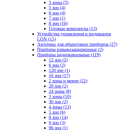
3 зоны
(5)
5 зон
(4)
6 зон
(4)
7 зон
(1)
8 зон
(16)
Готовые комплекты
(13)
Устройства управления и индикации
LON
(15)
Антенны для объектовых приборов
(27)
Приборы взрывозащищенные
(2)
Приборы радиоканальные
(119)
12 зон
(2)
6 зон
(2)
120 зон
(1)
16 зон
(17)
2 зоны и менее
(22)
20 зон
(2)
24 зоны
(8)
3 зоны
(10)
30 зон
(2)
4 зоны
(13)
5 зон
(6)
8 зон
(14)
9 зон
(3)
96 зон
(1)