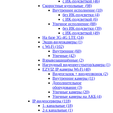
с ИК-подсветкой
(46)
Скоростные купольные
(98)
Внутреннее исполнение
(10)
без ИК-подсветки
(4)
с ИК-подсветкой
(6)
Уличное исполнение
(88)
без ИК-подсветки
(39)
с ИК-подсветкой
(49)
На базе 3G-4G LTE
(24)
Экшн-видеокамеры
(1)
с Wi-Fi
(102)
Внутренние
(60)
Уличные
(42)
Взрывозащищённые
(2)
Нагрудный видеорегстратор/камера
(1)
EZVIZ IP-камеры Wi-Fi
(40)
Видеоглазок + виодеозвонок
(2)
Внутренние камеры
(11)
Дополнительное
оборудование
(3)
Уличные камеры
(20)
Уличные камеры на АКБ
(4)
IP-видеосерверы
(118)
1- канальные
(18)
2-х канальные
(1)