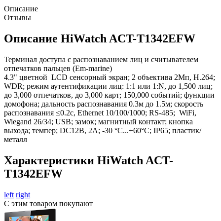
Описание
Отзывы
Описание HiWatch ACT-T1342EFW
Терминал доступа с распознаванием лиц и считывателем
отпечатков пальцев (Em-marine)
4.3" цветной LCD сенсорный экран; 2 объектива 2Мп, H.264;
WDR; режим аутентификации лиц: 1:1 или 1:N, до 1,500 лиц;
до 3,000 отпечатков, до 3,000 карт; 150,000 событий; функции
домофона; дальность распознавания 0.3м до 1.5м; скорость
распознавания ≤0.2с, Ethernet 10/100/1000; RS-485; WiFi,
Wiegand 26/34; USB; замок; магнитный контакт; кнопка
выхода; темпер; DC12В, 2А; -30 °C...+60°C; IP65; пластик/
металл
Характеристики HiWatch ACT-
T1342EFW
left
right
С этим товаром покупают