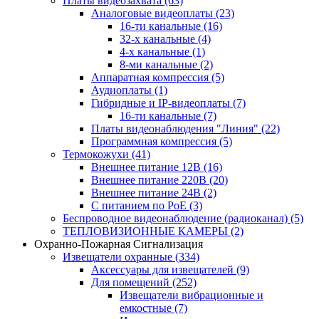
Платы видеозахвата
(63)
Аналоговые видеоплаты
(23)
16-ти канальные
(16)
32-х канальные
(4)
4-х канальные
(1)
8-ми канальные
(2)
Аппаратная компрессия
(5)
Аудиоплаты
(1)
Гибридные и IP-видеоплаты
(7)
16-ти канальные
(7)
Платы видеонаблюдения "Линия"
(22)
Программная компрессия
(5)
Термокожухи
(41)
Внешнее питание 12В
(16)
Внешнее питание 220В
(20)
Внешнее питание 24В
(2)
С питанием по PoE
(3)
Беспроводное видеонаблюдение (радиоканал)
(5)
ТЕПЛОВИЗИОННЫЕ КАМЕРЫ
(2)
Охранно-Пожарная Сигнализация
Извещатели охранные
(334)
Аксессуары для извещателей
(9)
Для помещений
(252)
Извещатели вибрационные и
емкостные
(7)