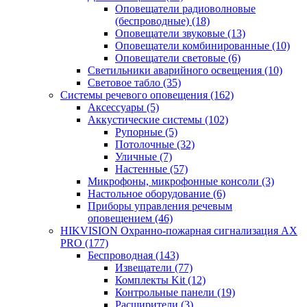
Оповещатели радиоволновые
(беспроводные)
(18)
Оповещатели звуковые
(13)
Оповещатели комбинированные
(10)
Оповещатели световые
(6)
Светильники аварийного освещения
(10)
Световое табло
(35)
Системы речевого оповещения
(162)
Аксессуары
(5)
Аккустические системы
(102)
Рупорные
(5)
Потолочные
(32)
Уличные
(7)
Настенные
(57)
Микрофоны, микрофонные консоли
(3)
Настольное оборудование
(6)
Приборы управления речевым
оповещением
(46)
HIKVISION Охранно-пожарная сигнализация AX
PRO
(177)
Беспроводная
(143)
Извещатели
(77)
Комплекты Kit
(12)
Контрольные панели
(19)
Расширители
(3)