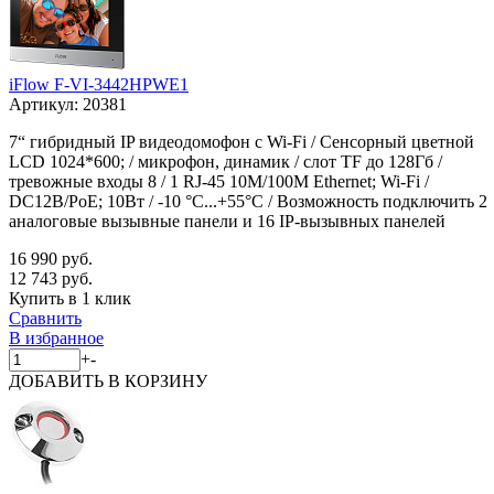
iFlow F-VI-3442HPWE1
Артикул:
20381
7“ гибридный IP видеодомофон с Wi-Fi / Сенсорный цветной
LCD 1024*600; / микрофон, динамик / слот TF до 128Гб /
тревожные входы 8 / 1 RJ-45 10M/100M Ethernet; Wi-Fi /
DC12В/PoE; 10Вт / -10 °C...+55°C / Возможность подключить 2
аналоговые вызывные панели и 16 IP-вызывных панелей
16 990 руб.
12 743 руб.
Купить в 1 клик
Сравнить
В избранное
+
-
ДОБАВИТЬ
В КОРЗИНУ