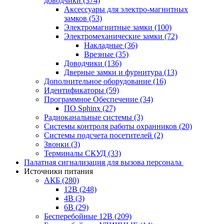
доводчики
(374)
Аксессуары для электро-магнитных
замков
(53)
Электромагнитные замки
(100)
Электромеханические замки
(72)
Накладные
(36)
Врезные
(35)
Доводчики
(136)
Дверные замки и фурнитура
(13)
Дополнительное оборудование
(16)
Идентификаторы
(59)
Программное Обеспечение
(34)
ПО Sphinx
(27)
Радиоканальные системы
(3)
Системы контроля работы охранников
(20)
Системы подсчета посетителей
(2)
Звонки
(3)
Терминалы СКУД
(33)
Палатная сигнализация для вызова персонала
Источники питания
АКБ
(280)
12В
(248)
4В
(3)
6В
(29)
Бесперебойные 12В
(209)