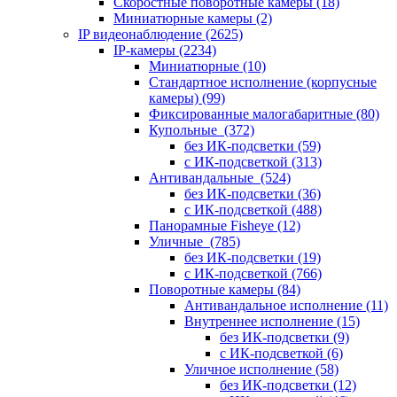
Скоростные поворотные камеры
(18)
Миниатюрные камеры
(2)
IP видеонаблюдение
(2625)
IP-камеры
(2234)
Миниатюрные
(10)
Стандартное исполнение (корпусные
камеры)
(99)
Фиксированные малогабаритные
(80)
Купольные
(372)
без ИК-подсветки
(59)
с ИК-подсветкой
(313)
Антивандальные
(524)
без ИК-подсветки
(36)
с ИК-подсветкой
(488)
Панорамные Fisheye
(12)
Уличные
(785)
без ИК-подсветки
(19)
с ИК-подсветкой
(766)
Поворотные камеры
(84)
Антивандальное исполнение
(11)
Внутреннее исполнение
(15)
без ИК-подсветки
(9)
с ИК-подсветкой
(6)
Уличное исполнение
(58)
без ИК-подсветки
(12)