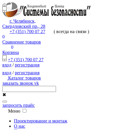
г. Челябинск,
Свердловский пр., 28
+7 (351) 700 07 27
( всегда на связи )
0
Сравнение товаров
0
Корзина
+7 (351) 700 07 27
вход
/
регистрация
вход
/
регистрация
Каталог товаров
заказать звонок
vk
✖
запросить прайс
Меню
Проектирование и монтаж
О нас