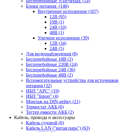
Бесперебойные УЛИЧНЫЕ
(14)
Блоки питания
(146)
Внутреннее исполнение
(107)
12В
(95)
19В
(1)
24В
(10)
48В
(1)
Уличное исполнение
(39)
12В
(34)
24В
(5)
Для видеонаблюдения
(8)
Бесперебойные 18В
(2)
Бесперебойные 220В
(24)
Бесперебойные 24В
(36)
Бесперебойные 48В
(2)
Вспомогательные устройства для источников
питания
(32)
ИБП "APC"
(19)
ИБП "Ippon"
(4)
Монтаж на DIN-рейку
(21)
Термостат АКБ
(6)
Тестер емкости АКБ
(2)
Кабель, провода и аксессуары
Кабель судовой
(6)
Кабель LAN ("витая пара")
(63)