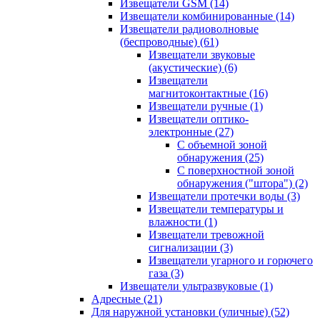
Извещатели GSM
(14)
Извещатели комбинированные
(14)
Извещатели радиоволновые
(беспроводные)
(61)
Извещатели звуковые
(акустические)
(6)
Извещатели
магнитоконтактные
(16)
Извещатели ручные
(1)
Извещатели оптико-
электронные
(27)
С объемной зоной
обнаружения
(25)
С поверхностной зоной
обнаружения ("штора")
(2)
Извещатели протечки воды
(3)
Извещатели температуры и
влажности
(1)
Извещатели тревожной
сигнализации
(3)
Извещатели угарного и горючего
газа
(3)
Извещатели ультразвуковые
(1)
Адресные
(21)
Для наружной установки (уличные)
(52)