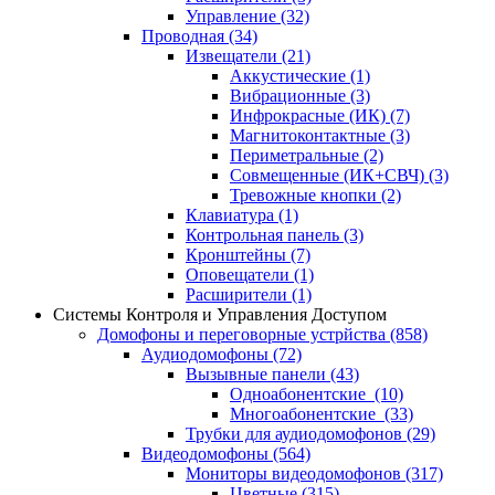
Управление
(32)
Проводная
(34)
Извещатели
(21)
Аккустические
(1)
Вибрационные
(3)
Инфрокрасные (ИК)
(7)
Магнитоконтактные
(3)
Периметральные
(2)
Совмещенные (ИК+СВЧ)
(3)
Тревожные кнопки
(2)
Клавиатура
(1)
Контрольная панель
(3)
Кронштейны
(7)
Оповещатели
(1)
Расширители
(1)
Системы Контроля и Управления Доступом
Домофоны и переговорные устрйства
(858)
Аудиодомофоны
(72)
Вызывные панели
(43)
Одноабонентские
(10)
Многоабонентские
(33)
Трубки для аудиодомофонов
(29)
Видеодомофоны
(564)
Мониторы видеодомофонов
(317)
Цветные
(315)