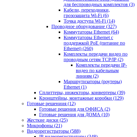
для беспроводных комплектов
(3)
Кабели, переходники,
грозозащита Wi-Fi
(6)
Точка доступа Wi-Fi
(14)
Проводное оборудование
(327)
Коммутаторы Ethernet
(64)
Коммутаторы Ethernet с
поддержкой PoE (питание по
Ethernet)
(260)
Комплекты передачи видео по
проводным сетям TCP/IP
(2)
Комплекты передачи IP-
видео по кабельным
линиям
(2)
Маршрутизаторы (роутеры)
Ethernet
(1)
Сплиттеры, инжекторы, конвертеры
(39)
Кронштейны, монтажные коробки
(129)
Готовые решениия
(12)
Готовые решения для ОФИСА
(2)
Готовые решения для ДОМА
(10)
Жесткие диски
(25)
Микрофоны
(21)
Видеорегистраторы
(588)
IP-видеорегистраторы
(348)