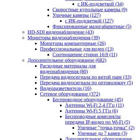
с ИК-подсветкой
(34)
Скоростные купольные камеры
(9)
Уличные камеры
(127)
с ИК-подсветкой
(127)
Фиксированные малогабаритные
(5)
HD-SDI видеонаблюдение
(43)
Мониторы видеонаблюдения
(39)
Мониторы компьютерные
(26)
Профессиональные для видео
(13)
Соотношение сторон 16:9
(11)
Дополнительное оборудование
(682)
Расходные материалы для
видеонаблюдения
(80)
Передача видеосигнала по витой паре
(33)
Передача видеосигнала по оптоволокну
(5)
Видеоразветвители
(16)
Сетевое оборудование
(372)
Беспроводное оборудование
(45)
Антенны Wi-Fi 2,4 ГГц
(11)
Антенны Wi-Fi 5 ГГц
(6)
Беспроводные комплекты
передачи IP-видео по Wi-Fi
(5)
Уличные "точка-точка"
(2)
Уличные до 7 камер
(3)
Дополнительное оборудование