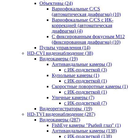
Объективы
(24)
Вариофокальные C/CS
(автоматическая диафрагма)
(10)
Вариофокальные C/CS с ИК-
коррекцией (автоматическая
диафрагма)
(4)
С фиксированным фокусным М12
(фиксированная диафрагма)
(10)
Пульты управления
(14)
HD-CVI видеонаблюдение
(38)
Видеокамеры
(19)
Антивандальные камеры
(3)
с ИК-подсветкой
(3)
Купольные камеры
(1)
с ИК-подсветкой
(1)
Скоростные поворотные камеры
(1)
с ИК-подсветкой
(1)
Уличные камеры
(7)
с ИК-подсветкой
(7)
Видеорегистраторы
(19)
HD-TVI видеонаблюдение
(287)
Видеокамеры
(287)
FishEye камеры "Рыбий глаз"
(1)
Антивандальные камеры
(138)
с ИК-подсветкой
(138)