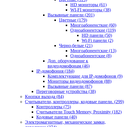
HD мониторы
(61)
WI-FI мониторы
(38)
Вызывные панели
(201)
Цветные
(179)
Многоабоненсткие
(60)
Одноабонентские
(119)
HD панели
(50)
Wi-Fi панели
(2)
Черно-белые
(21)
Многоабонентские
(13)
Одноабонентские
(8)
Доп. оборудование к
видеодомофонам
(46)
IP-домофония
(184)
Комплектующие для IP-домофонов
(9)
Мониторы видеодомофонов
(88)
Вызывные панели
(87)
Переговорные устройства
(38)
Кнопки выхода
(84)
Считыватели, контроллеры, кодовые панели.
(299)
Контроллеры
(75)
Считыватели Touch Memory, Proximity
(182)
Кодовые панели
(40)
Электромагнитные, механические замки,