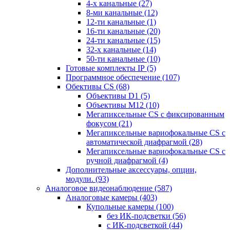
4-х канальные
(27)
8-ми канальные
(12)
12-ти канальные
(1)
16-ти канальные
(20)
24-ти канальные
(15)
32-х канальные
(14)
50-ти канальные
(10)
Готовые комплекты IP
(5)
Программное обеспечение
(107)
Обективы CS
(68)
Объективы D1
(5)
Объективы M12
(10)
Мегапиксельные CS c фиксированным
фокусом
(21)
Мегапиксельные вариофокальные CS c
автоматической диафрагмой
(28)
Мегапиксельные вариофокальные CS c
ручной диафрагмой
(4)
Дополнительные аксессуары, опции,
модули.
(93)
Аналоговое видеонаблюдение
(587)
Аналоговые камеры
(403)
Купольные камеры
(100)
без ИК-подсветки
(56)
с ИК-подсветкой
(44)