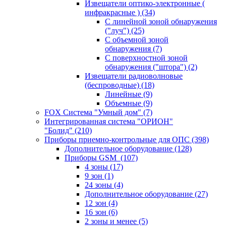
Извещатели оптико-электронные (
инфракрасные )
(34)
С линейной зоной обнаружения
("луч")
(25)
С объемной зоной
обнаружения
(7)
С поверхностной зоной
обнаружения ("штора")
(2)
Извещатели радиоволновые
(беспроводные)
(18)
Линейные
(9)
Объемные
(9)
FOX Система "Умный дом"
(7)
Интегрированная система "ОРИОН"
"Болид"
(210)
Приборы приемно-контрольные для ОПС
(398)
Дополнительное оборудование
(128)
Приборы GSM
(107)
4 зоны
(17)
9 зон
(1)
24 зоны
(4)
Дополнительное оборудование
(27)
12 зон
(4)
16 зон
(6)
2 зоны и менее
(5)