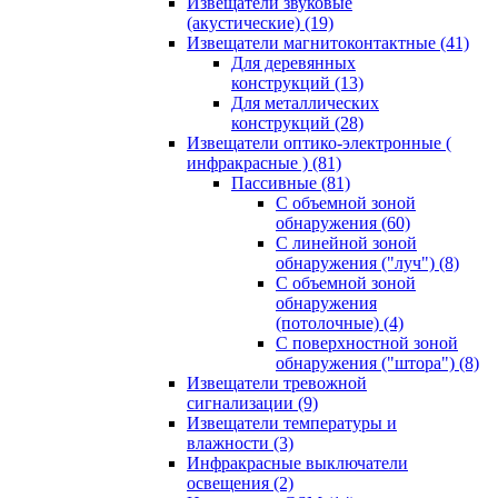
Извещатели звуковые
(акустические)
(19)
Извещатели магнитоконтактные
(41)
Для деревянных
конструкций
(13)
Для металлических
конструкций
(28)
Извещатели оптико-электронные (
инфракрасные )
(81)
Пассивные
(81)
С объемной зоной
обнаружения
(60)
С линейной зоной
обнаружения ("луч")
(8)
С объемной зоной
обнаружения
(потолочные)
(4)
С поверхностной зоной
обнаружения ("штора")
(8)
Извещатели тревожной
сигнализации
(9)
Извещатели температуры и
влажности
(3)
Инфракрасные выключатели
освещения
(2)