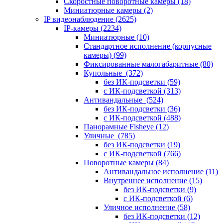
Скоростные поворотные камеры
(18)
Миниатюрные камеры
(2)
IP видеонаблюдение
(2625)
IP-камеры
(2234)
Миниатюрные
(10)
Стандартное исполнение (корпусные
камеры)
(99)
Фиксированные малогабаритные
(80)
Купольные
(372)
без ИК-подсветки
(59)
с ИК-подсветкой
(313)
Антивандальные
(524)
без ИК-подсветки
(36)
с ИК-подсветкой
(488)
Панорамные Fisheye
(12)
Уличные
(785)
без ИК-подсветки
(19)
с ИК-подсветкой
(766)
Поворотные камеры
(84)
Антивандальное исполнение
(11)
Внутреннее исполнение
(15)
без ИК-подсветки
(9)
с ИК-подсветкой
(6)
Уличное исполнение
(58)
без ИК-подсветки
(12)