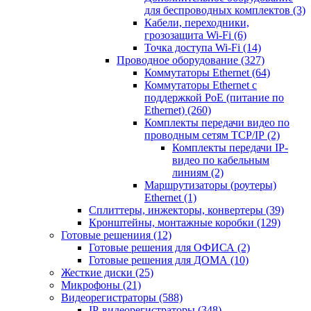
для беспроводных комплектов
(3)
Кабели, переходники,
грозозащита Wi-Fi
(6)
Точка доступа Wi-Fi
(14)
Проводное оборудование
(327)
Коммутаторы Ethernet
(64)
Коммутаторы Ethernet с
поддержкой PoE (питание по
Ethernet)
(260)
Комплекты передачи видео по
проводным сетям TCP/IP
(2)
Комплекты передачи IP-
видео по кабельным
линиям
(2)
Маршрутизаторы (роутеры)
Ethernet
(1)
Сплиттеры, инжекторы, конвертеры
(39)
Кронштейны, монтажные коробки
(129)
Готовые решениия
(12)
Готовые решения для ОФИСА
(2)
Готовые решения для ДОМА
(10)
Жесткие диски
(25)
Микрофоны
(21)
Видеорегистраторы
(588)
IP-видеорегистраторы
(348)