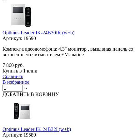
Optimus Leader IK-24B30IR (w+b)
Артикул:
19590
Компект видеодомофона: 4,3" монитор , вызывная панель со
встроенным считывателем EM-marine
7 860 руб.
Купить в 1 клик
Сравнить
В избранное
+
-
ДОБАВИТЬ
В КОРЗИНУ
Optimus Leader IK-24B32I (w+b)
Артикул:
19589