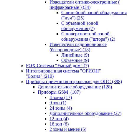
Извещатели оптико-электронные (
инфракрасные )
(34)
С линейной зоной обнаружения
("луч")
(25)
С объемной зоной
обнаружения
(7)
С поверхностной зоной
обнаружения ("штора")
(2)
Извещатели радиоволновые
(беспроводные)
(18)
Линейные
(9)
Объемные
(9)
FOX Система "Умный дом"
(7)
Интегрированная система "ОРИОН"
"Болид"
(210)
Приборы приемно-контрольные для ОПС
(398)
Дополнительное оборудование
(128)
Приборы GSM
(107)
4 зоны
(17)
9 зон
(1)
24 зоны
(4)
Дополнительное оборудование
(27)
12 зон
(4)
16 зон
(6)
2 зоны и менее
(5)