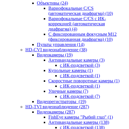
Объективы
(24)
Вариофокальные C/CS
(автоматическая диафрагма)
(10)
Вариофокальные C/CS с ИК-
коррекцией (автоматическая
диафрагма)
(4)
С фиксированным фокусным М12
(фиксированная диафрагма)
(10)
Пульты управления
(14)
HD-CVI видеонаблюдение
(38)
Видеокамеры
(19)
Антивандальные камеры
(3)
с ИК-подсветкой
(3)
Купольные камеры
(1)
с ИК-подсветкой
(1)
Скоростные поворотные камеры
(1)
с ИК-подсветкой
(1)
Уличные камеры
(7)
с ИК-подсветкой
(7)
Видеорегистраторы
(19)
HD-TVI видеонаблюдение
(287)
Видеокамеры
(287)
FishEye камеры "Рыбий глаз"
(1)
Антивандальные камеры
(138)
с ИК-подсветкой
(138)