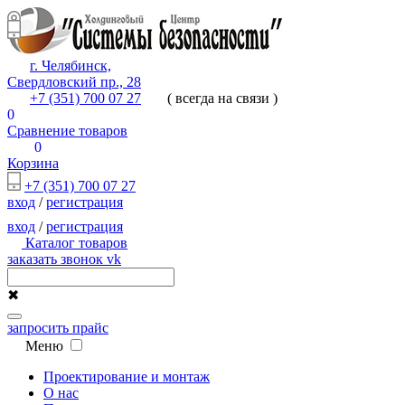
г. Челябинск,
Свердловский пр., 28
+7 (351) 700 07 27
( всегда на связи )
0
Сравнение товаров
0
Корзина
+7 (351) 700 07 27
вход
/
регистрация
вход
/
регистрация
Каталог товаров
заказать звонок
vk
✖
запросить прайс
Меню
Проектирование и монтаж
О нас