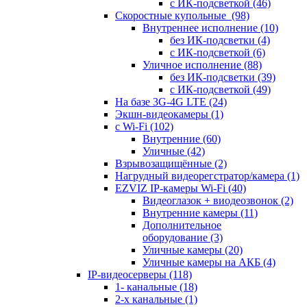
с ИК-подсветкой
(46)
Скоростные купольные
(98)
Внутреннее исполнение
(10)
без ИК-подсветки
(4)
с ИК-подсветкой
(6)
Уличное исполнение
(88)
без ИК-подсветки
(39)
с ИК-подсветкой
(49)
На базе 3G-4G LTE
(24)
Экшн-видеокамеры
(1)
с Wi-Fi
(102)
Внутренние
(60)
Уличные
(42)
Взрывозащищённые
(2)
Нагрудный видеорегстратор/камера
(1)
EZVIZ IP-камеры Wi-Fi
(40)
Видеоглазок + виодеозвонок
(2)
Внутренние камеры
(11)
Дополнительное
оборудование
(3)
Уличные камеры
(20)
Уличные камеры на АКБ
(4)
IP-видеосерверы
(118)
1- канальные
(18)
2-х канальные
(1)