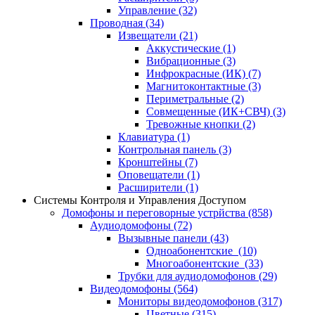
Управление
(32)
Проводная
(34)
Извещатели
(21)
Аккустические
(1)
Вибрационные
(3)
Инфрокрасные (ИК)
(7)
Магнитоконтактные
(3)
Периметральные
(2)
Совмещенные (ИК+СВЧ)
(3)
Тревожные кнопки
(2)
Клавиатура
(1)
Контрольная панель
(3)
Кронштейны
(7)
Оповещатели
(1)
Расширители
(1)
Системы Контроля и Управления Доступом
Домофоны и переговорные устрйства
(858)
Аудиодомофоны
(72)
Вызывные панели
(43)
Одноабонентские
(10)
Многоабонентские
(33)
Трубки для аудиодомофонов
(29)
Видеодомофоны
(564)
Мониторы видеодомофонов
(317)
Цветные
(315)