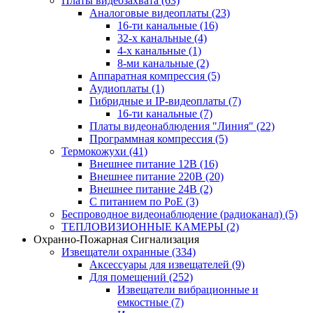
Платы видеозахвата
(63)
Аналоговые видеоплаты
(23)
16-ти канальные
(16)
32-х канальные
(4)
4-х канальные
(1)
8-ми канальные
(2)
Аппаратная компрессия
(5)
Аудиоплаты
(1)
Гибридные и IP-видеоплаты
(7)
16-ти канальные
(7)
Платы видеонаблюдения "Линия"
(22)
Программная компрессия
(5)
Термокожухи
(41)
Внешнее питание 12В
(16)
Внешнее питание 220В
(20)
Внешнее питание 24В
(2)
С питанием по PoE
(3)
Беспроводное видеонаблюдение (радиоканал)
(5)
ТЕПЛОВИЗИОННЫЕ КАМЕРЫ
(2)
Охранно-Пожарная Сигнализация
Извещатели охранные
(334)
Аксессуары для извещателей
(9)
Для помещений
(252)
Извещатели вибрационные и
емкостные
(7)