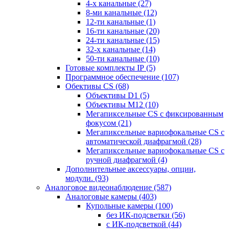
4-х канальные
(27)
8-ми канальные
(12)
12-ти канальные
(1)
16-ти канальные
(20)
24-ти канальные
(15)
32-х канальные
(14)
50-ти канальные
(10)
Готовые комплекты IP
(5)
Программное обеспечение
(107)
Обективы CS
(68)
Объективы D1
(5)
Объективы M12
(10)
Мегапиксельные CS c фиксированным
фокусом
(21)
Мегапиксельные вариофокальные CS c
автоматической диафрагмой
(28)
Мегапиксельные вариофокальные CS c
ручной диафрагмой
(4)
Дополнительные аксессуары, опции,
модули.
(93)
Аналоговое видеонаблюдение
(587)
Аналоговые камеры
(403)
Купольные камеры
(100)
без ИК-подсветки
(56)
с ИК-подсветкой
(44)