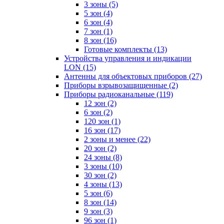
3 зоны
(5)
5 зон
(4)
6 зон
(4)
7 зон
(1)
8 зон
(16)
Готовые комплекты
(13)
Устройства управления и индикации
LON
(15)
Антенны для объектовых приборов
(27)
Приборы взрывозащищенные
(2)
Приборы радиоканальные
(119)
12 зон
(2)
6 зон
(2)
120 зон
(1)
16 зон
(17)
2 зоны и менее
(22)
20 зон
(2)
24 зоны
(8)
3 зоны
(10)
30 зон
(2)
4 зоны
(13)
5 зон
(6)
8 зон
(14)
9 зон
(3)
96 зон
(1)