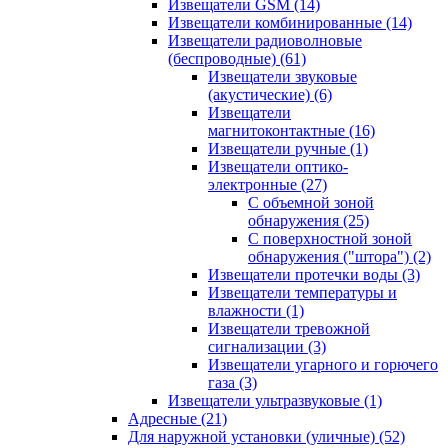
Извещатели GSM
(14)
Извещатели комбинированные
(14)
Извещатели радиоволновые
(беспроводные)
(61)
Извещатели звуковые
(акустические)
(6)
Извещатели
магнитоконтактные
(16)
Извещатели ручные
(1)
Извещатели оптико-
электронные
(27)
С объемной зоной
обнаружения
(25)
С поверхностной зоной
обнаружения ("штора")
(2)
Извещатели протечки воды
(3)
Извещатели температуры и
влажности
(1)
Извещатели тревожной
сигнализации
(3)
Извещатели угарного и горючего
газа
(3)
Извещатели ультразвуковые
(1)
Адресные
(21)
Для наружной установки (уличные)
(52)