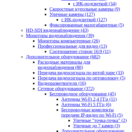
с ИК-подсветкой
(34)
Скоростные купольные камеры
(9)
Уличные камеры
(127)
с ИК-подсветкой
(127)
Фиксированные малогабаритные
(5)
HD-SDI видеонаблюдение
(43)
Мониторы видеонаблюдения
(39)
Мониторы компьютерные
(26)
Профессиональные для видео
(13)
Соотношение сторон 16:9
(11)
Дополнительное оборудование
(682)
Расходные материалы для
видеонаблюдения
(80)
Передача видеосигнала по витой паре
(33)
Передача видеосигнала по оптоволокну
(5)
Видеоразветвители
(16)
Сетевое оборудование
(372)
Беспроводное оборудование
(45)
Антенны Wi-Fi 2,4 ГГц
(11)
Антенны Wi-Fi 5 ГГц
(6)
Беспроводные комплекты
передачи IP-видео по Wi-Fi
(5)
Уличные "точка-точка"
(2)
Уличные до 7 камер
(3)
Дополнительное оборудование