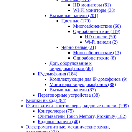
HD мониторы
(61)
WI-FI мониторы
(38)
Вызывные панели
(201)
Цветные
(179)
Многоабоненсткие
(60)
Одноабонентские
(119)
HD панели
(50)
Wi-Fi панели
(2)
Черно-белые
(21)
Многоабонентские
(13)
Одноабонентские
(8)
Доп. оборудование к
видеодомофонам
(46)
IP-домофония
(184)
Комплектующие для IP-домофонов
(9)
Мониторы видеодомофонов
(88)
Вызывные панели
(87)
Переговорные устройства
(38)
Кнопки выхода
(84)
Считыватели, контроллеры, кодовые панели.
(299)
Контроллеры
(75)
Считыватели Touch Memory, Proximity
(182)
Кодовые панели
(40)
Электромагнитные, механические замки,