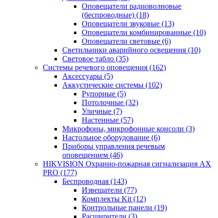
Оповещатели радиоволновые
(беспроводные)
(18)
Оповещатели звуковые
(13)
Оповещатели комбинированные
(10)
Оповещатели световые
(6)
Светильники аварийного освещения
(10)
Световое табло
(35)
Системы речевого оповещения
(162)
Аксессуары
(5)
Аккустические системы
(102)
Рупорные
(5)
Потолочные
(32)
Уличные
(7)
Настенные
(57)
Микрофоны, микрофонные консоли
(3)
Настольное оборудование
(6)
Приборы управления речевым
оповещением
(46)
HIKVISION Охранно-пожарная сигнализация AX
PRO
(177)
Беспроводная
(143)
Извещатели
(77)
Комплекты Kit
(12)
Контрольные панели
(19)
Расширители
(3)