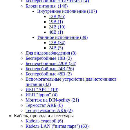
Бесперебойные УЛИЧНЫЕ
(14)
Блоки питания
(146)
Внутреннее исполнение
(107)
12В
(95)
19В
(1)
24В
(10)
48В
(1)
Уличное исполнение
(39)
12В
(34)
24В
(5)
Для видеонаблюдения
(8)
Бесперебойные 18В
(2)
Бесперебойные 220В
(24)
Бесперебойные 24В
(36)
Бесперебойные 48В
(2)
Вспомогательные устройства для источников
питания
(32)
ИБП "APC"
(19)
ИБП "Ippon"
(4)
Монтаж на DIN-рейку
(21)
Термостат АКБ
(6)
Тестер емкости АКБ
(2)
Кабель, провода и аксессуары
Кабель судовой
(6)
Кабель LAN ("витая пара")
(63)