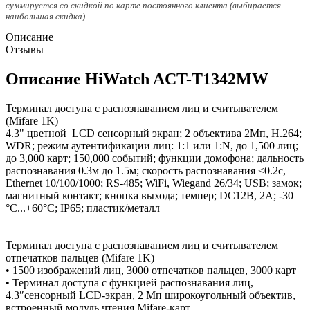
суммируется со скидкой по карте постоянного клиента (выбирается
наибольшая скидка)
Описание
Отзывы
Описание HiWatch ACT-T1342MW
Терминал доступа с распознаванием лиц и считывателем
(Mifare 1K)
4.3" цветной LCD сенсорный экран; 2 объектива 2Мп, H.264;
WDR; режим аутентификации лиц: 1:1 или 1:N, до 1,500 лиц;
до 3,000 карт; 150,000 событий; функции домофона; дальность
распознавания 0.3м до 1.5м; скорость распознавания ≤0.2с,
Ethernet 10/100/1000; RS-485; WiFi, Wiegand 26/34; USB; замок;
магнитный контакт; кнопка выхода; темпер; DC12В, 2А; -30
°C...+60°C; IP65; пластик/металл
Терминал доступа с распознаванием лиц и считывателем
отпечатков пальцев (Mifare 1K)
• 1500 изображений лиц, 3000 отпечатков пальцев, 3000 карт
• Терминал доступа с функцией распознавания лиц,
4.3″сенсорный LCD-экран, 2 Мп широкоугольный объектив,
встроенный модуль чтения Mifare-карт