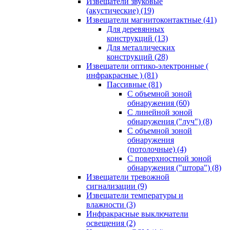
Извещатели звуковые
(акустические)
(19)
Извещатели магнитоконтактные
(41)
Для деревянных
конструкций
(13)
Для металлических
конструкций
(28)
Извещатели оптико-электронные (
инфракрасные )
(81)
Пассивные
(81)
С объемной зоной
обнаружения
(60)
С линейной зоной
обнаружения ("луч")
(8)
С объемной зоной
обнаружения
(потолочные)
(4)
С поверхностной зоной
обнаружения ("штора")
(8)
Извещатели тревожной
сигнализации
(9)
Извещатели температуры и
влажности
(3)
Инфракрасные выключатели
освещения
(2)