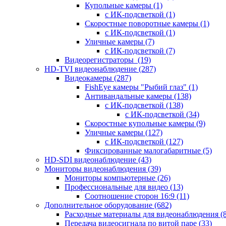
Купольные камеры
(1)
с ИК-подсветкой
(1)
Скоростные поворотные камеры
(1)
с ИК-подсветкой
(1)
Уличные камеры
(7)
с ИК-подсветкой
(7)
Видеорегистраторы
(19)
HD-TVI видеонаблюдение
(287)
Видеокамеры
(287)
FishEye камеры "Рыбий глаз"
(1)
Антивандальные камеры
(138)
с ИК-подсветкой
(138)
с ИК-подсветкой
(34)
Скоростные купольные камеры
(9)
Уличные камеры
(127)
с ИК-подсветкой
(127)
Фиксированные малогабаритные
(5)
HD-SDI видеонаблюдение
(43)
Мониторы видеонаблюдения
(39)
Мониторы компьютерные
(26)
Профессиональные для видео
(13)
Соотношение сторон 16:9
(11)
Дополнительное оборудование
(682)
Расходные материалы для видеонаблюдения
(
Передача видеосигнала по витой паре
(33)