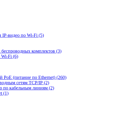
 IP-видео по Wi-Fi
(5)
я беспроводных комплектов
(3)
 Wi-Fi
(6)
й PoE (питание по Ethernet)
(260)
оводным сетям TCP/IP
(2)
ео по кабельным линиям
(2)
et
(1)