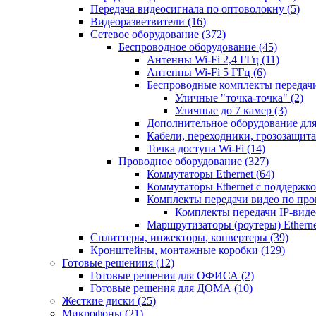
Передача видеосигнала по оптоволокну
(5)
Видеоразветвители
(16)
Сетевое оборудование
(372)
Беспроводное оборудование
(45)
Антенны Wi-Fi 2,4 ГГц
(11)
Антенны Wi-Fi 5 ГГц
(6)
Беспроводные комплекты передачи
Уличные "точка-точка"
(2)
Уличные до 7 камер
(3)
Дополнительное оборудование дл
Кабели, переходники, грозозащита
Точка доступа Wi-Fi
(14)
Проводное оборудование
(327)
Коммутаторы Ethernet
(64)
Коммутаторы Ethernet с поддержко
Комплекты передачи видео по пр
Комплекты передачи IP-вид
Маршрутизаторы (роутеры) Ethern
Сплиттеры, инжекторы, конвертеры
(39)
Кронштейны, монтажные коробки
(129)
Готовые решениия
(12)
Готовые решения для ОФИСА
(2)
Готовые решения для ДОМА
(10)
Жесткие диски
(25)
Микрофоны
(21)