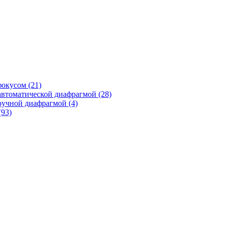
фокусом
(21)
автоматической диафрагмой
(28)
ручной диафрагмой
(4)
(93)