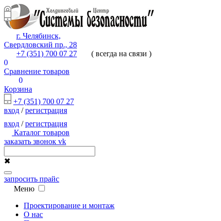
г. Челябинск,
Свердловский пр., 28
+7 (351) 700 07 27
( всегда на связи )
0
Сравнение товаров
0
Корзина
+7 (351) 700 07 27
вход
/
регистрация
вход
/
регистрация
Каталог товаров
заказать звонок
vk
✖
запросить прайс
Меню
Проектирование и монтаж
О нас