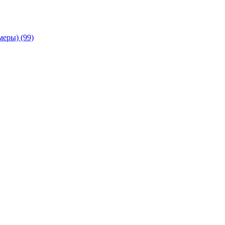
амеры)
(99)