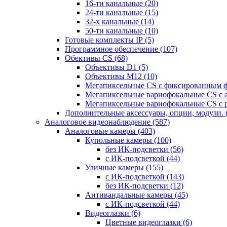
16-ти канальные
(20)
24-ти канальные
(15)
32-х канальные
(14)
50-ти канальные
(10)
Готовые комплекты IP
(5)
Программное обеспечение
(107)
Обективы CS
(68)
Объективы D1
(5)
Объективы M12
(10)
Мегапиксельные CS c фиксированным 
Мегапиксельные вариофокальные CS c 
Мегапиксельные вариофокальные CS c 
Дополнительные аксессуары, опции, модули.
Аналоговое видеонаблюдение
(587)
Аналоговые камеры
(403)
Купольные камеры
(100)
без ИК-подсветки
(56)
с ИК-подсветкой
(44)
Уличные камеры
(155)
с ИК-подсветкой
(143)
без ИК-подсветки
(12)
Антивандальные камеры
(45)
с ИК-подсветкой
(44)
Видеоглазки
(6)
Цветные видеоглазки
(6)