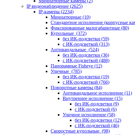
Миниатюрные камеры
(2)
IP видеонаблюдение
(2625)
IP-камеры
(2234)
Миниатюрные
(10)
Стандартное исполнение (корпусные к
Фиксированные малогабаритные
(80)
Купольные
(372)
без ИК-подсветки
(59)
с ИК-подсветкой
(313)
Антивандальные
(524)
без ИК-подсветки
(36)
с ИК-подсветкой
(488)
Панорамные Fisheye
(12)
Уличные
(785)
без ИК-подсветки
(19)
с ИК-подсветкой
(766)
Поворотные камеры
(84)
Антивандальное исполнение
(11)
Внутреннее исполнение
(15)
без ИК-подсветки
(9)
с ИК-подсветкой
(6)
Уличное исполнение
(58)
без ИК-подсветки
(12)
с ИК-подсветкой
(46)
Скоростные купольные
(98)