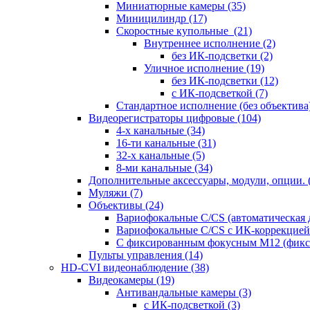
Миниатюрные камеры
(35)
Миницилиндр
(17)
Скоростные купольные
(21)
Внутреннее исполнение
(2)
без ИК-подсветки
(2)
Уличное исполнение
(19)
без ИК-подсветки
(12)
с ИК-подсветкой
(7)
Стандартное исполнение (без объектива
Видеорегистраторы цифровые
(104)
4-х канальные
(34)
16-ти канальные
(31)
32-х канальные
(5)
8-ми канальные
(34)
Дополнительные аксессуары, модули, опции.
Муляжи
(7)
Объективы
(24)
Вариофокальные C/CS (автоматическая
Вариофокальные C/CS с ИК-коррекцией 
С фиксированным фокусным М12 (фикс
Пульты управления
(14)
HD-CVI видеонаблюдение
(38)
Видеокамеры
(19)
Антивандальные камеры
(3)
с ИК-подсветкой
(3)