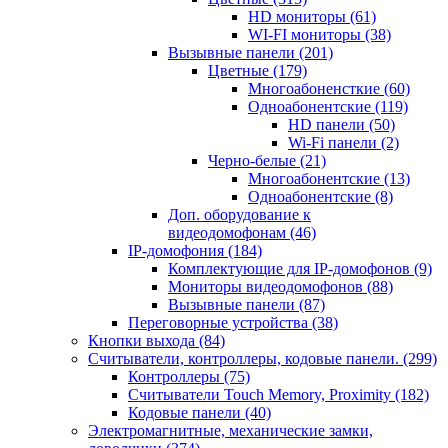
HD мониторы
(61)
WI-FI мониторы
(38)
Вызывные панели
(201)
Цветные
(179)
Многоабоненсткие
(60)
Одноабонентские
(119)
HD панели
(50)
Wi-Fi панели
(2)
Черно-белые
(21)
Многоабонентские
(13)
Одноабонентские
(8)
Доп. оборудование к
видеодомофонам
(46)
IP-домофония
(184)
Комплектующие для IP-домофонов
(9)
Мониторы видеодомофонов
(88)
Вызывные панели
(87)
Переговорные устройства
(38)
Кнопки выхода
(84)
Считыватели, контроллеры, кодовые панели.
(299)
Контроллеры
(75)
Считыватели Touch Memory, Proximity
(182)
Кодовые панели
(40)
Электромагнитные, механические замки,