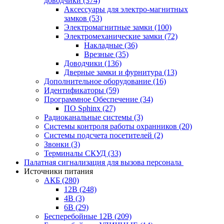
доводчики
(374)
Аксессуары для электро-магнитных
замков
(53)
Электромагнитные замки
(100)
Электромеханические замки
(72)
Накладные
(36)
Врезные
(35)
Доводчики
(136)
Дверные замки и фурнитура
(13)
Дополнительное оборудование
(16)
Идентификаторы
(59)
Программное Обеспечение
(34)
ПО Sphinx
(27)
Радиоканальные системы
(3)
Системы контроля работы охранников
(20)
Системы подсчета посетителей
(2)
Звонки
(3)
Терминалы СКУД
(33)
Палатная сигнализация для вызова персонала
Источники питания
АКБ
(280)
12В
(248)
4В
(3)
6В
(29)
Бесперебойные 12В
(209)