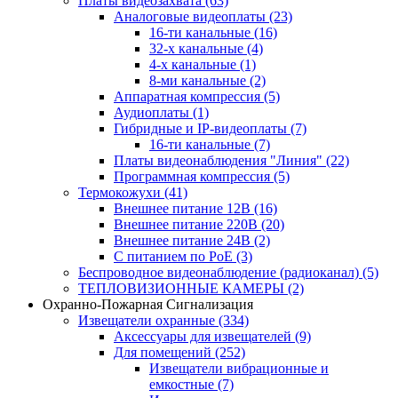
Платы видеозахвата
(63)
Аналоговые видеоплаты
(23)
16-ти канальные
(16)
32-х канальные
(4)
4-х канальные
(1)
8-ми канальные
(2)
Аппаратная компрессия
(5)
Аудиоплаты
(1)
Гибридные и IP-видеоплаты
(7)
16-ти канальные
(7)
Платы видеонаблюдения "Линия"
(22)
Программная компрессия
(5)
Термокожухи
(41)
Внешнее питание 12В
(16)
Внешнее питание 220В
(20)
Внешнее питание 24В
(2)
С питанием по PoE
(3)
Беспроводное видеонаблюдение (радиоканал)
(5)
ТЕПЛОВИЗИОННЫЕ КАМЕРЫ
(2)
Охранно-Пожарная Сигнализация
Извещатели охранные
(334)
Аксессуары для извещателей
(9)
Для помещений
(252)
Извещатели вибрационные и
емкостные
(7)