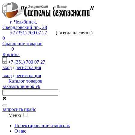
г. Челябинск,
Свердловский пр., 28
+7 (351) 700 07 27
( всегда на связи )
0
Сравнение товаров
0
Корзина
+7 (351) 700 07 27
вход
/
регистрация
вход
/
регистрация
Каталог товаров
заказать звонок
vk
✖
запросить прайс
Меню
Проектирование и монтаж
О нас