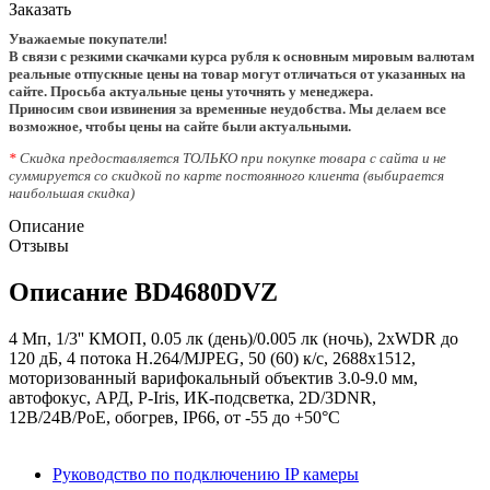
Заказать
Уважаемые покупатели!
В связи с резкими скачками курса рубля к основным мировым валютам
реальные отпускные цены на товар могут отличаться от указанных на
сайте. Просьба актуальные цены уточнять у менеджера.
Приносим свои извинения за временные неудобства. Мы делаем все
возможное, чтобы цены на сайте были актуальными.
*
Скидка предоставляется ТОЛЬКО при покупке товара с сайта и не
суммируется со скидкой по карте постоянного клиента (выбирается
наибольшая скидка)
Описание
Отзывы
Описание BD4680DVZ
4 Мп, 1/3'' КМОП, 0.05 лк (день)/0.005 лк (ночь), 2хWDR до
120 дБ, 4 потока Н.264/MJPEG, 50 (60) к/с, 2688x1512,
моторизованный варифокальный объектив 3.0-9.0 мм,
автофокус, АРД, P-Iris, ИК-подсветка, 2D/3DNR,
12В/24В/PoE, обогрев, IP66, от -55 до +50°С
Руководство по подключению IP камеры