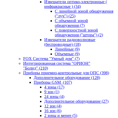
Извещатели оптико-электронные (
инфракрасные )
(34)
С линейной зоной обнаружения
("луч")
(25)
С объемной зоной
обнаружения
(7)
С поверхностной зоной
обнаружения ("штора")
(2)
Извещатели радиоволновые
(беспроводные)
(18)
Линейные
(9)
Объемные
(9)
FOX Система "Умный дом"
(7)
Интегрированная система "ОРИОН"
"Болид"
(210)
Приборы приемно-контрольные для ОПС
(398)
Дополнительное оборудование
(128)
Приборы GSM
(107)
4 зоны
(17)
9 зон
(1)
24 зоны
(4)
Дополнительное оборудование
(27)
12 зон
(4)
16 зон
(6)
2 зоны и менее
(5)