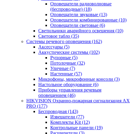
Оповещатели радиоволновые
(беспроводные)
(18)
Оповещатели звуковые
(13)
Оповещатели комбинированные
(10)
Оповещатели световые
(6)
Светильники аварийного освещения
(10)
Световое табло
(35)
Системы речевого оповещения
(162)
Аксессуары
(5)
Аккустические системы
(102)
Рупорные
(5)
Потолочные
(32)
Уличные
(7)
Настенные
(57)
Микрофоны, микрофонные консоли
(3)
Настольное оборудование
(6)
Приборы управления речевым
оповещением
(46)
HIKVISION Охранно-пожарная сигнализация AX
PRO
(177)
Беспроводная
(143)
Извещатели
(77)
Комплекты Kit
(12)
Контрольные панели
(19)
Расширители
(3)