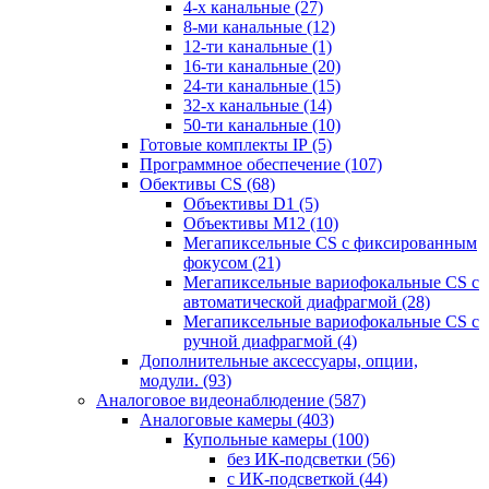
4-х канальные
(27)
8-ми канальные
(12)
12-ти канальные
(1)
16-ти канальные
(20)
24-ти канальные
(15)
32-х канальные
(14)
50-ти канальные
(10)
Готовые комплекты IP
(5)
Программное обеспечение
(107)
Обективы CS
(68)
Объективы D1
(5)
Объективы M12
(10)
Мегапиксельные CS c фиксированным
фокусом
(21)
Мегапиксельные вариофокальные CS c
автоматической диафрагмой
(28)
Мегапиксельные вариофокальные CS c
ручной диафрагмой
(4)
Дополнительные аксессуары, опции,
модули.
(93)
Аналоговое видеонаблюдение
(587)
Аналоговые камеры
(403)
Купольные камеры
(100)
без ИК-подсветки
(56)
с ИК-подсветкой
(44)