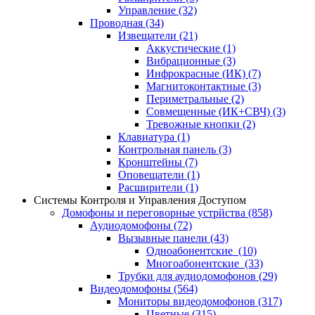
Управление
(32)
Проводная
(34)
Извещатели
(21)
Аккустические
(1)
Вибрационные
(3)
Инфрокрасные (ИК)
(7)
Магнитоконтактные
(3)
Периметральные
(2)
Совмещенные (ИК+СВЧ)
(3)
Тревожные кнопки
(2)
Клавиатура
(1)
Контрольная панель
(3)
Кронштейны
(7)
Оповещатели
(1)
Расширители
(1)
Системы Контроля и Управления Доступом
Домофоны и переговорные устрйства
(858)
Аудиодомофоны
(72)
Вызывные панели
(43)
Одноабонентские
(10)
Многоабонентские
(33)
Трубки для аудиодомофонов
(29)
Видеодомофоны
(564)
Мониторы видеодомофонов
(317)
Цветные
(315)