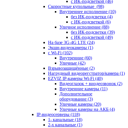
с ИК-подсветкой
(46)
Скоростные купольные
(98)
Внутреннее исполнение
(10)
без ИК-подсветки
(4)
с ИК-подсветкой
(6)
Уличное исполнение
(88)
без ИК-подсветки
(39)
с ИК-подсветкой
(49)
На базе 3G-4G LTE
(24)
Экшн-видеокамеры
(1)
с Wi-Fi
(102)
Внутренние
(60)
Уличные
(42)
Взрывозащищённые
(2)
Нагрудный видеорегстратор/камера
(1)
EZVIZ IP-камеры Wi-Fi
(40)
Видеоглазок + виодеозвонок
(2)
Внутренние камеры
(11)
Дополнительное
оборудование
(3)
Уличные камеры
(20)
Уличные камеры на АКБ
(4)
IP-видеосерверы
(118)
1- канальные
(18)
2-х канальные
(1)