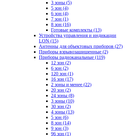
3 зоны
(5)
5 зон
(4)
6 зон
(4)
7 зон
(1)
8 зон
(16)
Готовые комплекты
(13)
Устройства управления и индикации
LON
(15)
Антенны для объектовых приборов
(27)
Приборы взрывозащищенные
(2)
Приборы радиоканальные
(119)
12 зон
(2)
6 зон
(2)
120 зон
(1)
16 зон
(17)
2 зоны и менее
(22)
20 зон
(2)
24 зоны
(8)
3 зоны
(10)
30 зон
(2)
4 зоны
(13)
5 зон
(6)
8 зон
(14)
9 зон
(3)
96 зон
(1)