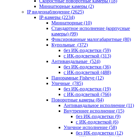
Скоростные поворотные камеры
(18)
Миниатюрные камеры
(2)
IP видеонаблюдение
(2625)
IP-камеры
(2234)
Миниатюрные
(10)
Стандартное исполнение (корпусные
камеры)
(99)
Фиксированные малогабаритные
(80)
Купольные
(372)
без ИК-подсветки
(59)
с ИК-подсветкой
(313)
Антивандальные
(524)
без ИК-подсветки
(36)
с ИК-подсветкой
(488)
Панорамные Fisheye
(12)
Уличные
(785)
без ИК-подсветки
(19)
с ИК-подсветкой
(766)
Поворотные камеры
(84)
Антивандальное исполнение
(11)
Внутреннее исполнение
(15)
без ИК-подсветки
(9)
с ИК-подсветкой
(6)
Уличное исполнение
(58)
без ИК-подсветки
(12)