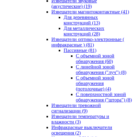
Извещатели звуковые
(акустические)
(19)
Извещатели магнитоконтактные
(41)
Для деревянных
конструкций
(13)
Для металлических
конструкций
(28)
Извещатели оптико-электронные (
инфракрасные )
(81)
Пассивные
(81)
С объемной зоной
обнаружения
(60)
С линейной зоной
обнаружения ("луч")
(8)
С объемной зоной
обнаружения
(потолочные)
(4)
С поверхностной зоной
обнаружения ("штора")
(8)
Извещатели тревожной
сигнализации
(9)
Извещатели температуры и
влажности
(3)
Инфракрасные выключатели
освещения
(2)