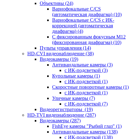
Объективы
(24)
Вариофокальные C/CS
(автоматическая диафрагма)
(10)
Вариофокальные C/CS с ИК-
коррекцией (автоматическая
диафрагма)
(4)
С фиксированным фокусным М12
(фиксированная диафрагма)
(10)
Пульты управления
(14)
HD-CVI видеонаблюдение
(38)
Видеокамеры
(19)
Антивандальные камеры
(3)
с ИК-подсветкой
(3)
Купольные камеры
(1)
с ИК-подсветкой
(1)
Скоростные поворотные камеры
(1)
с ИК-подсветкой
(1)
Уличные камеры
(7)
с ИК-подсветкой
(7)
Видеорегистраторы
(19)
HD-TVI видеонаблюдение
(287)
Видеокамеры
(287)
FishEye камеры "Рыбий глаз"
(1)
Антивандальные камеры
(138)
с ИК-подсветкой
(138)