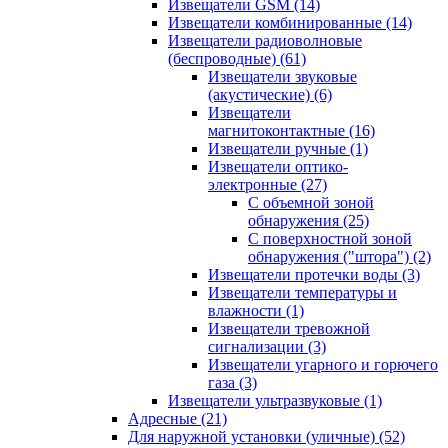
Извещатели GSM
(14)
Извещатели комбинированные
(14)
Извещатели радиоволновые
(беспроводные)
(61)
Извещатели звуковые
(акустические)
(6)
Извещатели
магнитоконтактные
(16)
Извещатели ручные
(1)
Извещатели оптико-
электронные
(27)
С объемной зоной
обнаружения
(25)
С поверхностной зоной
обнаружения ("штора")
(2)
Извещатели протечки воды
(3)
Извещатели температуры и
влажности
(1)
Извещатели тревожной
сигнализации
(3)
Извещатели угарного и горючего
газа
(3)
Извещатели ультразвуковые
(1)
Адресные
(21)
Для наружной установки (уличные)
(52)