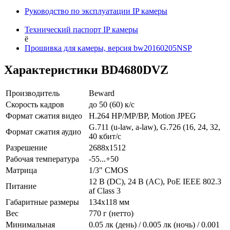
Руководство по эксплуатации IP камеры
Технический паспорт IP камеры
ё
Прошивка для камеры, версия bw20160205NSP
Характеристики BD4680DVZ
Производитель
Beward
Скорость кадров
до 50 (60) к/с
Формат сжатия видео
H.264 HP/MP/BP, Motion JPEG
G.711 (u-law, a-law), G.726 (16, 24, 32,
Формат сжатия аудио
40 кбит/с
Разрешение
2688x1512
Рабочая температура
-55...+50
Матрица
1/3" CMOS
12 В (DC), 24 В (AC), PoE IEEE 802.3
Питание
af Class 3
Габаритные размеры
134х118 мм
Вес
770 г (нетто)
Минимальная
0.05 лк (день) / 0.005 лк (ночь) / 0.001