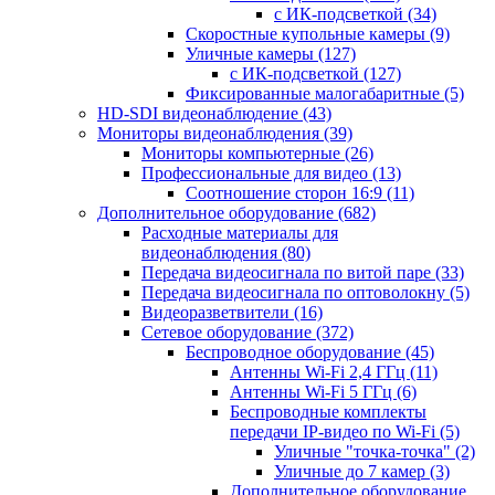
с ИК-подсветкой
(34)
Скоростные купольные камеры
(9)
Уличные камеры
(127)
с ИК-подсветкой
(127)
Фиксированные малогабаритные
(5)
HD-SDI видеонаблюдение
(43)
Мониторы видеонаблюдения
(39)
Мониторы компьютерные
(26)
Профессиональные для видео
(13)
Соотношение сторон 16:9
(11)
Дополнительное оборудование
(682)
Расходные материалы для
видеонаблюдения
(80)
Передача видеосигнала по витой паре
(33)
Передача видеосигнала по оптоволокну
(5)
Видеоразветвители
(16)
Сетевое оборудование
(372)
Беспроводное оборудование
(45)
Антенны Wi-Fi 2,4 ГГц
(11)
Антенны Wi-Fi 5 ГГц
(6)
Беспроводные комплекты
передачи IP-видео по Wi-Fi
(5)
Уличные "точка-точка"
(2)
Уличные до 7 камер
(3)
Дополнительное оборудование