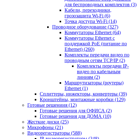
для беспроводных комплектов
(3)
Кабели, переходники,
грозозащита Wi-Fi
(6)
Точка доступа Wi-Fi
(14)
Проводное оборудование
(327)
Коммутаторы Ethernet
(64)
Коммутаторы Ethernet с
поддержкой PoE (питание по
Ethernet)
(260)
Комплекты передачи видео по
проводным сетям TCP/IP
(2)
Комплекты передачи IP-
видео по кабельным
линиям
(2)
Маршрутизаторы (роутеры)
Ethernet
(1)
Сплиттеры, инжекторы, конвертеры
(39)
Кронштейны, монтажные коробки
(129)
Готовые решениия
(12)
Готовые решения для ОФИСА
(2)
Готовые решения для ДОМА
(10)
Жесткие диски
(25)
Микрофоны
(21)
Видеорегистраторы
(588)
IP-видеорегистраторы
(348)