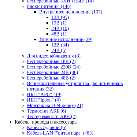
Бесперебойные УЛИЧНЫЕ
(14)
Блоки питания
(146)
Внутреннее исполнение
(107)
12В
(95)
19В
(1)
24В
(10)
48В
(1)
Уличное исполнение
(39)
12В
(34)
24В
(5)
Для видеонаблюдения
(8)
Бесперебойные 18В
(2)
Бесперебойные 220В
(24)
Бесперебойные 24В
(36)
Бесперебойные 48В
(2)
Вспомогательные устройства для источников
питания
(32)
ИБП "APC"
(19)
ИБП "Ippon"
(4)
Монтаж на DIN-рейку
(21)
Термостат АКБ
(6)
Тестер емкости АКБ
(2)
Кабель, провода и аксессуары
Кабель судовой
(6)
Кабель LAN ("витая пара")
(63)