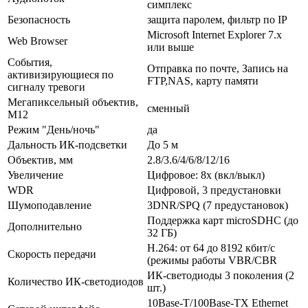
симплекс
Безопасность
защита паролем, фильтр по IP
Microsoft Internet Explorer 7.x
Web Browser
или выше
События,
Отправка по почте, Запись на
активизирующиеся по
FTP,NAS, карту памяти
сигналу тревоги
Мегапиксельный объектив,
сменный
М12
Режим "День/ночь"
да
Дальность ИК-подсветки
До 5 м
Объектив, мм
2.8/3.6/4/6/8/12/16
Увеличение
Цифровое: 8х (вкл/выкл)
WDR
Цифровой, 3 предустановки
Шумоподавление
3DNR/SPQ (7 предустановок)
Поддержка карт microSDHC (до
Дополнительно
32 ГБ)
Н.264: от 64 до 8192 кбит/с
Скорость передачи
(режимы работы VBR/CBR
ИК-светодиоды 3 поколения (2
Количество ИК-светодиодов
шт.)
10Base-T/100Base-TX Ethernet