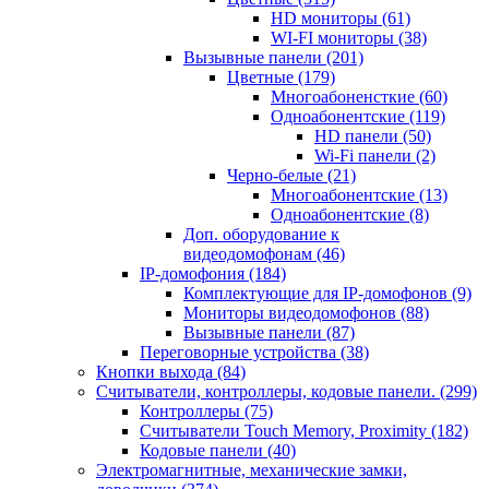
HD мониторы
(61)
WI-FI мониторы
(38)
Вызывные панели
(201)
Цветные
(179)
Многоабоненсткие
(60)
Одноабонентские
(119)
HD панели
(50)
Wi-Fi панели
(2)
Черно-белые
(21)
Многоабонентские
(13)
Одноабонентские
(8)
Доп. оборудование к
видеодомофонам
(46)
IP-домофония
(184)
Комплектующие для IP-домофонов
(9)
Мониторы видеодомофонов
(88)
Вызывные панели
(87)
Переговорные устройства
(38)
Кнопки выхода
(84)
Считыватели, контроллеры, кодовые панели.
(299)
Контроллеры
(75)
Считыватели Touch Memory, Proximity
(182)
Кодовые панели
(40)
Электромагнитные, механические замки,