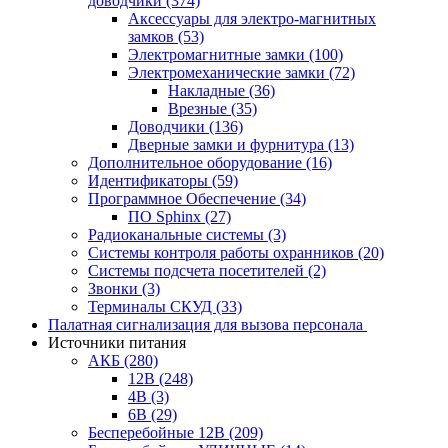
доводчики
(374)
Аксессуары для электро-магнитных
замков
(53)
Электромагнитные замки
(100)
Электромеханические замки
(72)
Накладные
(36)
Врезные
(35)
Доводчики
(136)
Дверные замки и фурнитура
(13)
Дополнительное оборудование
(16)
Идентификаторы
(59)
Программное Обеспечение
(34)
ПО Sphinx
(27)
Радиоканальные системы
(3)
Системы контроля работы охранников
(20)
Системы подсчета посетителей
(2)
Звонки
(3)
Терминалы СКУД
(33)
Палатная сигнализация для вызова персонала
Источники питания
АКБ
(280)
12В
(248)
4В
(3)
6В
(29)
Бесперебойные 12В
(209)