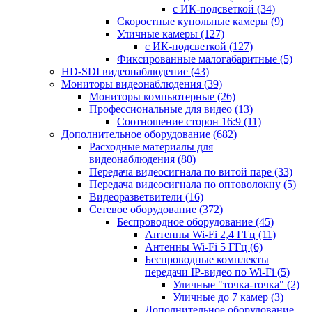
с ИК-подсветкой
(34)
Скоростные купольные камеры
(9)
Уличные камеры
(127)
с ИК-подсветкой
(127)
Фиксированные малогабаритные
(5)
HD-SDI видеонаблюдение
(43)
Мониторы видеонаблюдения
(39)
Мониторы компьютерные
(26)
Профессиональные для видео
(13)
Соотношение сторон 16:9
(11)
Дополнительное оборудование
(682)
Расходные материалы для
видеонаблюдения
(80)
Передача видеосигнала по витой паре
(33)
Передача видеосигнала по оптоволокну
(5)
Видеоразветвители
(16)
Сетевое оборудование
(372)
Беспроводное оборудование
(45)
Антенны Wi-Fi 2,4 ГГц
(11)
Антенны Wi-Fi 5 ГГц
(6)
Беспроводные комплекты
передачи IP-видео по Wi-Fi
(5)
Уличные "точка-точка"
(2)
Уличные до 7 камер
(3)
Дополнительное оборудование