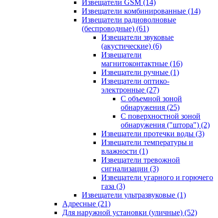
Извещатели GSM
(14)
Извещатели комбинированные
(14)
Извещатели радиоволновые
(беспроводные)
(61)
Извещатели звуковые
(акустические)
(6)
Извещатели
магнитоконтактные
(16)
Извещатели ручные
(1)
Извещатели оптико-
электронные
(27)
С объемной зоной
обнаружения
(25)
С поверхностной зоной
обнаружения ("штора")
(2)
Извещатели протечки воды
(3)
Извещатели температуры и
влажности
(1)
Извещатели тревожной
сигнализации
(3)
Извещатели угарного и горючего
газа
(3)
Извещатели ультразвуковые
(1)
Адресные
(21)
Для наружной установки (уличные)
(52)