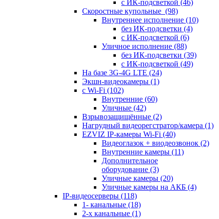
с ИК-подсветкой
(46)
Скоростные купольные
(98)
Внутреннее исполнение
(10)
без ИК-подсветки
(4)
с ИК-подсветкой
(6)
Уличное исполнение
(88)
без ИК-подсветки
(39)
с ИК-подсветкой
(49)
На базе 3G-4G LTE
(24)
Экшн-видеокамеры
(1)
с Wi-Fi
(102)
Внутренние
(60)
Уличные
(42)
Взрывозащищённые
(2)
Нагрудный видеорегстратор/камера
(1)
EZVIZ IP-камеры Wi-Fi
(40)
Видеоглазок + виодеозвонок
(2)
Внутренние камеры
(11)
Дополнительное
оборудование
(3)
Уличные камеры
(20)
Уличные камеры на АКБ
(4)
IP-видеосерверы
(118)
1- канальные
(18)
2-х канальные
(1)