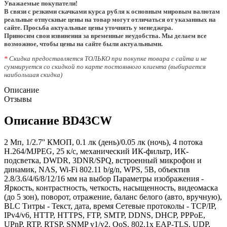
Уважаемые покупатели!
В связи с резкими скачками курса рубля к основным мировым валютам
реальные отпускные цены на товар могут отличаться от указанных на
сайте. Просьба актуальные цены уточнять у менеджера.
Приносим свои извинения за временные неудобства. Мы делаем все
возможное, чтобы цены на сайте были актуальными.
*
Скидка предоставляется ТОЛЬКО при покупке товара с сайта и не
суммируется со скидкой по карте постоянного клиента (выбирается
наибольшая скидка)
Описание
Отзывы
Описание BD43CW
2 Мп, 1/2.7'' КМОП, 0.1 лк (день)/0.05 лк (ночь), 4 потока
H.264/MJPEG, 25 к/с, механический ИК-фильтр, ИК-
подсветка, DWDR, 3DNR/SPQ, встроенный микрофон и
динамик, NAS, Wi-Fi 802.11 b/g/n, WPS, 5В, объектив
2.8/3.6/4/6/8/12/16 мм на выбор Параметры изображения -
Яркость, контрастность, четкость, насыщенность, видеомаска
(до 5 зон), поворот, отражение, баланс белого (авто, вручную),
BLC Титры - Текст, дата, время Сетевые протоколы - TCP/IP,
IPv4/v6, HTTP, HTTPS, FTP, SMTP, DDNS, DHCP, PPPoE,
UPnP, RTP, RTSP, SNMP v1/v2, QoS, 802.1x EAP-TLS, UDP,