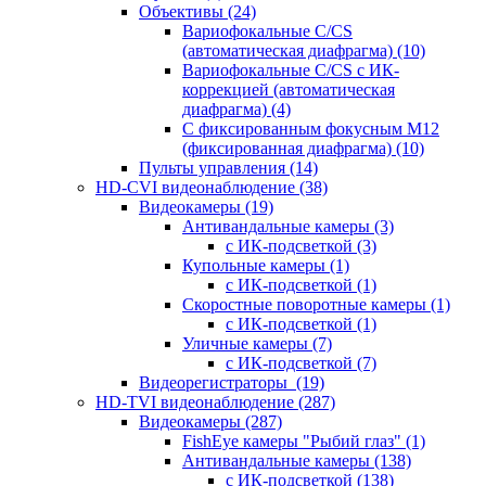
Объективы
(24)
Вариофокальные C/CS
(автоматическая диафрагма)
(10)
Вариофокальные C/CS с ИК-
коррекцией (автоматическая
диафрагма)
(4)
С фиксированным фокусным М12
(фиксированная диафрагма)
(10)
Пульты управления
(14)
HD-CVI видеонаблюдение
(38)
Видеокамеры
(19)
Антивандальные камеры
(3)
с ИК-подсветкой
(3)
Купольные камеры
(1)
с ИК-подсветкой
(1)
Скоростные поворотные камеры
(1)
с ИК-подсветкой
(1)
Уличные камеры
(7)
с ИК-подсветкой
(7)
Видеорегистраторы
(19)
HD-TVI видеонаблюдение
(287)
Видеокамеры
(287)
FishEye камеры "Рыбий глаз"
(1)
Антивандальные камеры
(138)
с ИК-подсветкой
(138)