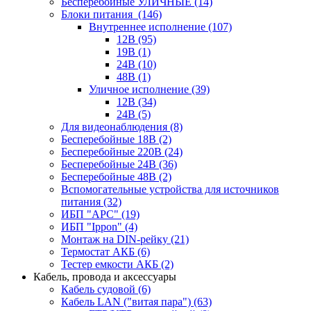
Бесперебойные УЛИЧНЫЕ
(14)
Блоки питания
(146)
Внутреннее исполнение
(107)
12В
(95)
19В
(1)
24В
(10)
48В
(1)
Уличное исполнение
(39)
12В
(34)
24В
(5)
Для видеонаблюдения
(8)
Бесперебойные 18В
(2)
Бесперебойные 220В
(24)
Бесперебойные 24В
(36)
Бесперебойные 48В
(2)
Вспомогательные устройства для источников
питания
(32)
ИБП "APC"
(19)
ИБП "Ippon"
(4)
Монтаж на DIN-рейку
(21)
Термостат АКБ
(6)
Тестер емкости АКБ
(2)
Кабель, провода и аксессуары
Кабель судовой
(6)
Кабель LAN ("витая пара")
(63)