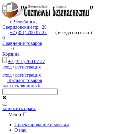
г. Челябинск,
Свердловский пр., 28
+7 (351) 700 07 27
( всегда на связи )
0
Сравнение товаров
0
Корзина
+7 (351) 700 07 27
вход
/
регистрация
вход
/
регистрация
Каталог товаров
заказать звонок
vk
✖
запросить прайс
Меню
Проектирование и монтаж
О нас