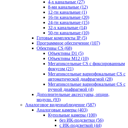
4-х канальные
(27)
8-ми канальные
(12)
12-ти канальные
(1)
16-ти канальные
(20)
24-ти канальные
(15)
32-х канальные
(14)
50-ти канальные
(10)
Готовые комплекты IP
(5)
Программное обеспечение
(107)
Обективы CS
(68)
Объективы D1
(5)
Объективы M12
(10)
Мегапиксельные CS c фиксированным
фокусом
(21)
Мегапиксельные вариофокальные CS c
автоматической диафрагмой
(28)
Мегапиксельные вариофокальные CS c
ручной диафрагмой
(4)
Дополнительные аксессуары, опции,
модули.
(93)
Аналоговое видеонаблюдение
(587)
Аналоговые камеры
(403)
Купольные камеры
(100)
без ИК-подсветки
(56)
с ИК-подсветкой
(44)