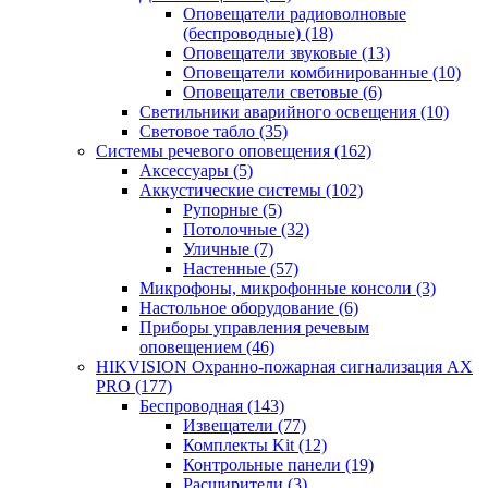
Оповещатели радиоволновые
(беспроводные)
(18)
Оповещатели звуковые
(13)
Оповещатели комбинированные
(10)
Оповещатели световые
(6)
Светильники аварийного освещения
(10)
Световое табло
(35)
Системы речевого оповещения
(162)
Аксессуары
(5)
Аккустические системы
(102)
Рупорные
(5)
Потолочные
(32)
Уличные
(7)
Настенные
(57)
Микрофоны, микрофонные консоли
(3)
Настольное оборудование
(6)
Приборы управления речевым
оповещением
(46)
HIKVISION Охранно-пожарная сигнализация AX
PRO
(177)
Беспроводная
(143)
Извещатели
(77)
Комплекты Kit
(12)
Контрольные панели
(19)
Расширители
(3)