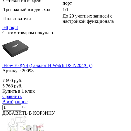
Сетевой интерфейс
порт
Тревожный вход/выход
1/1
До 20 учетных записей с
Пользователи
настройкой функционала
left
right
С этим товаром покупают
iFlow F-0(N4) ( аналог HiWatch DS-N204(C) )
Артикул:
20098
7 690 руб.
5 768 руб.
Купить в 1 клик
Сравнить
В избранное
+
-
ДОБАВИТЬ
В КОРЗИНУ