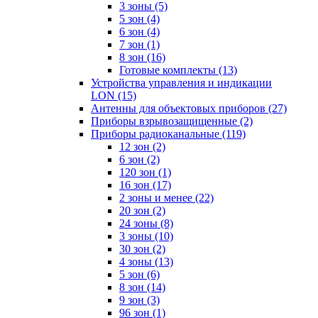
3 зоны
(5)
5 зон
(4)
6 зон
(4)
7 зон
(1)
8 зон
(16)
Готовые комплекты
(13)
Устройства управления и индикации
LON
(15)
Антенны для объектовых приборов
(27)
Приборы взрывозащищенные
(2)
Приборы радиоканальные
(119)
12 зон
(2)
6 зон
(2)
120 зон
(1)
16 зон
(17)
2 зоны и менее
(22)
20 зон
(2)
24 зоны
(8)
3 зоны
(10)
30 зон
(2)
4 зоны
(13)
5 зон
(6)
8 зон
(14)
9 зон
(3)
96 зон
(1)