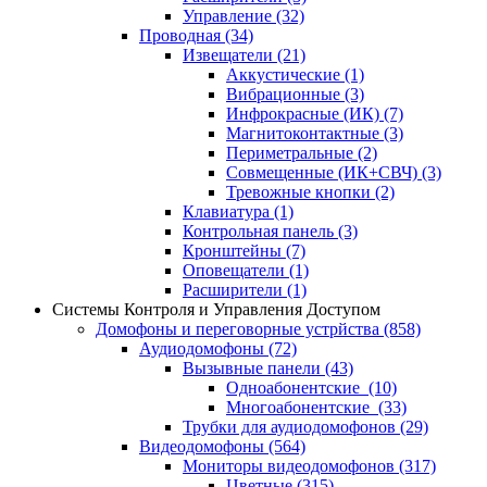
Управление
(32)
Проводная
(34)
Извещатели
(21)
Аккустические
(1)
Вибрационные
(3)
Инфрокрасные (ИК)
(7)
Магнитоконтактные
(3)
Периметральные
(2)
Совмещенные (ИК+СВЧ)
(3)
Тревожные кнопки
(2)
Клавиатура
(1)
Контрольная панель
(3)
Кронштейны
(7)
Оповещатели
(1)
Расширители
(1)
Системы Контроля и Управления Доступом
Домофоны и переговорные устрйства
(858)
Аудиодомофоны
(72)
Вызывные панели
(43)
Одноабонентские
(10)
Многоабонентские
(33)
Трубки для аудиодомофонов
(29)
Видеодомофоны
(564)
Мониторы видеодомофонов
(317)
Цветные
(315)