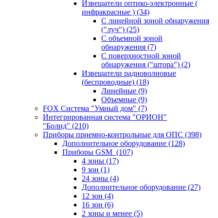
Извещатели оптико-электронные (
инфракрасные )
(34)
С линейной зоной обнаружения
("луч")
(25)
С объемной зоной
обнаружения
(7)
С поверхностной зоной
обнаружения ("штора")
(2)
Извещатели радиоволновые
(беспроводные)
(18)
Линейные
(9)
Объемные
(9)
FOX Система "Умный дом"
(7)
Интегрированная система "ОРИОН"
"Болид"
(210)
Приборы приемно-контрольные для ОПС
(398)
Дополнительное оборудование
(128)
Приборы GSM
(107)
4 зоны
(17)
9 зон
(1)
24 зоны
(4)
Дополнительное оборудование
(27)
12 зон
(4)
16 зон
(6)
2 зоны и менее
(5)