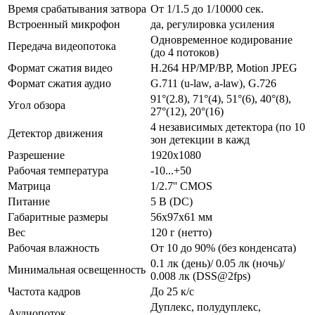
Время срабатывания затвора
От 1/1.5 до 1/10000 сек.
Встроенный микрофон
да, регулировка усиления
Одновременное кодирование
Передача видеопотока
(до 4 потоков)
Формат сжатия видео
H.264 HP/MP/BP, Motion JPEG
Формат сжатия аудио
G.711 (u-law, a-law), G.726
91°(2.8), 71°(4), 51°(6), 40°(8),
Угол обзора
27°(12), 20°(16)
4 независимых детектора (по 10
Детектор движения
зон детекции в кажд
Разрешение
1920x1080
Рабочая температура
-10...+50
Матрица
1/2.7'' CMOS
Питание
5 В (DC)
Габаритные размеры
56х97х61 мм
Вес
120 г (нетто)
Рабочая влажность
От 10 до 90% (без конденсата)
0.1 лк (день)/ 0.05 лк (ночь)/
Минимальная освещенность
0.008 лк (DSS@2fps)
Частота кадров
До 25 к/с
Дуплекс, полудуплекс,
Аудиопоток