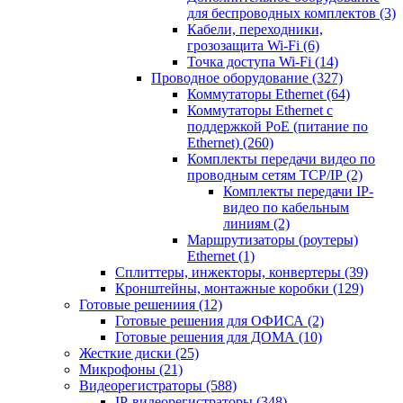
для беспроводных комплектов
(3)
Кабели, переходники,
грозозащита Wi-Fi
(6)
Точка доступа Wi-Fi
(14)
Проводное оборудование
(327)
Коммутаторы Ethernet
(64)
Коммутаторы Ethernet с
поддержкой PoE (питание по
Ethernet)
(260)
Комплекты передачи видео по
проводным сетям TCP/IP
(2)
Комплекты передачи IP-
видео по кабельным
линиям
(2)
Маршрутизаторы (роутеры)
Ethernet
(1)
Сплиттеры, инжекторы, конвертеры
(39)
Кронштейны, монтажные коробки
(129)
Готовые решениия
(12)
Готовые решения для ОФИСА
(2)
Готовые решения для ДОМА
(10)
Жесткие диски
(25)
Микрофоны
(21)
Видеорегистраторы
(588)
IP-видеорегистраторы
(348)