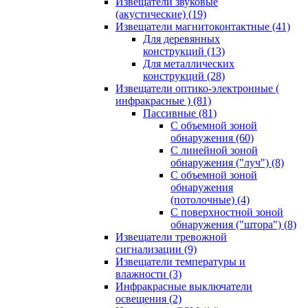
Извещатели звуковые
(акустические)
(19)
Извещатели магнитоконтактные
(41)
Для деревянных
конструкций
(13)
Для металлических
конструкций
(28)
Извещатели оптико-электронные (
инфракрасные )
(81)
Пассивные
(81)
С объемной зоной
обнаружения
(60)
С линейной зоной
обнаружения ("луч")
(8)
С объемной зоной
обнаружения
(потолочные)
(4)
С поверхностной зоной
обнаружения ("штора")
(8)
Извещатели тревожной
сигнализации
(9)
Извещатели температуры и
влажности
(3)
Инфракрасные выключатели
освещения
(2)