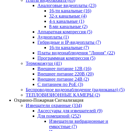
Платы видеозахвата
(63)
Аналоговые видеоплаты
(23)
16-ти канальные
(16)
32-х канальные
(4)
4-х канальные
(1)
8-ми канальные
(2)
Аппаратная компрессия
(5)
Аудиоплаты
(1)
Гибридные и IP-видеоплаты
(7)
16-ти канальные
(7)
Платы видеонаблюдения "Линия"
(22)
Программная компрессия
(5)
Термокожухи
(41)
Внешнее питание 12В
(16)
Внешнее питание 220В
(20)
Внешнее питание 24В
(2)
С питанием по PoE
(3)
Беспроводное видеонаблюдение (радиоканал)
(5)
ТЕПЛОВИЗИОННЫЕ КАМЕРЫ
(2)
Охранно-Пожарная Сигнализация
Извещатели охранные
(334)
Аксессуары для извещателей
(9)
Для помещений
(252)
Извещатели вибрационные и
емкостные
(7)