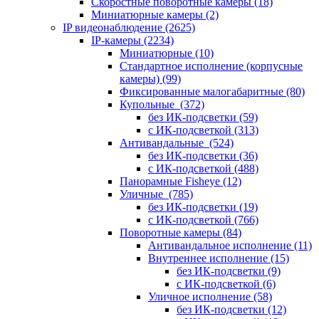
Скоростные поворотные камеры
(18)
Миниатюрные камеры
(2)
IP видеонаблюдение
(2625)
IP-камеры
(2234)
Миниатюрные
(10)
Стандартное исполнение (корпусные
камеры)
(99)
Фиксированные малогабаритные
(80)
Купольные
(372)
без ИК-подсветки
(59)
с ИК-подсветкой
(313)
Антивандальные
(524)
без ИК-подсветки
(36)
с ИК-подсветкой
(488)
Панорамные Fisheye
(12)
Уличные
(785)
без ИК-подсветки
(19)
с ИК-подсветкой
(766)
Поворотные камеры
(84)
Антивандальное исполнение
(11)
Внутреннее исполнение
(15)
без ИК-подсветки
(9)
с ИК-подсветкой
(6)
Уличное исполнение
(58)
без ИК-подсветки
(12)