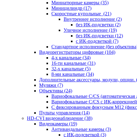
Миниатюрные камеры
(35)
Миницилиндр
(17)
Скоростные купольные
(21)
Внутреннее исполнение
(2)
без ИК-подсветки
(2)
Уличное исполнение
(19)
без ИК-подсветки
(12)
с ИК-подсветкой
(7)
Стандартное исполнение (без объектива
Видеорегистраторы цифровые
(104)
4-х канальные
(34)
16-ти канальные
(31)
32-х канальные
(5)
8-ми канальные
(34)
Дополнительные аксессуары, модули, опции.
Муляжи
(7)
Объективы
(24)
Вариофокальные C/CS (автоматическая
Вариофокальные C/CS с ИК-коррекцией 
С фиксированным фокусным М12 (фикс
Пульты управления
(14)
HD-CVI видеонаблюдение
(38)
Видеокамеры
(19)
Антивандальные камеры
(3)
с ИК-подсветкой
(3)