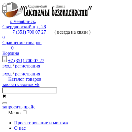
г. Челябинск,
Свердловский пр., 28
+7 (351) 700 07 27
( всегда на связи )
0
Сравнение товаров
0
Корзина
+7 (351) 700 07 27
вход
/
регистрация
вход
/
регистрация
Каталог товаров
заказать звонок
vk
✖
запросить прайс
Меню
Проектирование и монтаж
О нас