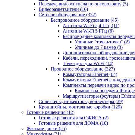
Передача видеосигнала по оптоволокну
(5)
Видеоразветвители
(16)
Сетевое оборудование
(372)
Беспроводное оборудование
(45)
Антенны Wi-Fi 2,4 ГГц
(11)
Антенны Wi-Fi 5 ГГц
(6)
Беспроводные комплекты передачи
Уличные "точка-точка"
(2)
Уличные до 7 камер
(3)
Дополнительное оборудование дл
Кабели, переходники, грозозащита
Точка доступа Wi-Fi
(14)
Проводное оборудование
(327)
Коммутаторы Ethernet
(64)
Коммутаторы Ethernet с поддержко
Комплекты передачи видео по пр
Комплекты передачи IP-вид
Маршрутизаторы (роутеры) Ethern
Сплиттеры, инжекторы, конвертеры
(39)
Кронштейны, монтажные коробки
(129)
Готовые решениия
(12)
Готовые решения для ОФИСА
(2)
Готовые решения для ДОМА
(10)
Жесткие диски
(25)
Микрофоны
(21)