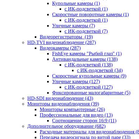
Купольные камеры
(1)
с ИК-подсветкой
(1)
Скоростные поворотные камеры
(1)
с ИК-подсветкой
(1)
Уличные камеры
(7)
с ИК-подсветкой
(7)
Видеорегистраторы
(19)
HD-TVI видеонаблюдение
(287)
Видеокамеры
(287)
FishEye камеры "Рыбий глаз"
(1)
Антивандальные камеры
(138)
с ИК-подсветкой
(138)
с ИК-подсветкой
(34)
Скоростные купольные камеры
(9)
Уличные камеры
(127)
с ИК-подсветкой
(127)
Фиксированные малогабаритные
(5)
HD-SDI видеонаблюдение
(43)
Мониторы видеонаблюдения
(39)
Мониторы компьютерные
(26)
Профессиональные для видео
(13)
Соотношение сторон 16:9
(11)
Дополнительное оборудование
(682)
Расходные материалы для видеонаблюдения
(
Передача видеосигнала по витой паре
(33)