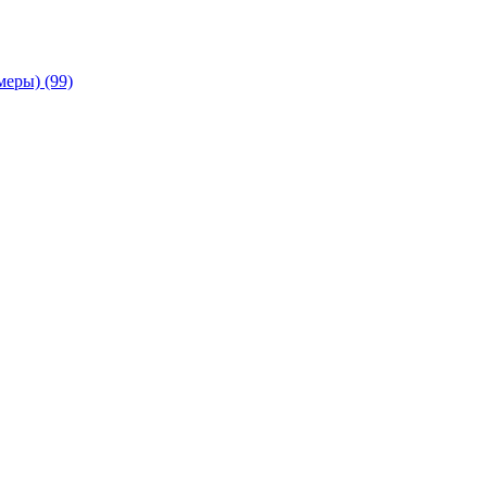
амеры)
(99)