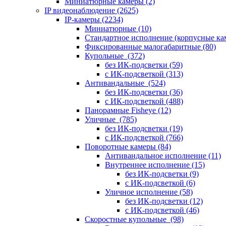
Миниатюрные камеры
(2)
IP видеонаблюдение
(2625)
IP-камеры
(2234)
Миниатюрные
(10)
Стандартное исполнение (корпусные к
Фиксированные малогабаритные
(80)
Купольные
(372)
без ИК-подсветки
(59)
с ИК-подсветкой
(313)
Антивандальные
(524)
без ИК-подсветки
(36)
с ИК-подсветкой
(488)
Панорамные Fisheye
(12)
Уличные
(785)
без ИК-подсветки
(19)
с ИК-подсветкой
(766)
Поворотные камеры
(84)
Антивандальное исполнение
(11)
Внутреннее исполнение
(15)
без ИК-подсветки
(9)
с ИК-подсветкой
(6)
Уличное исполнение
(58)
без ИК-подсветки
(12)
с ИК-подсветкой
(46)
Скоростные купольные
(98)