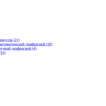
фокусом
(21)
автоматической диафрагмой
(28)
ручной диафрагмой
(4)
(93)