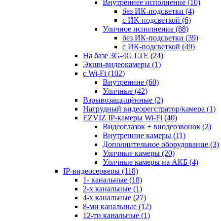
Внутреннее исполнение
(10)
без ИК-подсветки
(4)
с ИК-подсветкой
(6)
Уличное исполнение
(88)
без ИК-подсветки
(39)
с ИК-подсветкой
(49)
На базе 3G-4G LTE
(24)
Экшн-видеокамеры
(1)
с Wi-Fi
(102)
Внутренние
(60)
Уличные
(42)
Взрывозащищённые
(2)
Нагрудный видеорегстратор/камера
(1)
EZVIZ IP-камеры Wi-Fi
(40)
Видеоглазок + виодеозвонок
(2)
Внутренние камеры
(11)
Дополнительное оборудование
(3)
Уличные камеры
(20)
Уличные камеры на АКБ
(4)
IP-видеосерверы
(118)
1- канальные
(18)
2-х канальные
(1)
4-х канальные
(27)
8-ми канальные
(12)
12-ти канальные
(1)