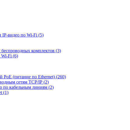
 IP-видео по Wi-Fi
(5)
я беспроводных комплектов
(3)
 Wi-Fi
(6)
й PoE (питание по Ethernet)
(260)
оводным сетям TCP/IP
(2)
ео по кабельным линиям
(2)
et
(1)