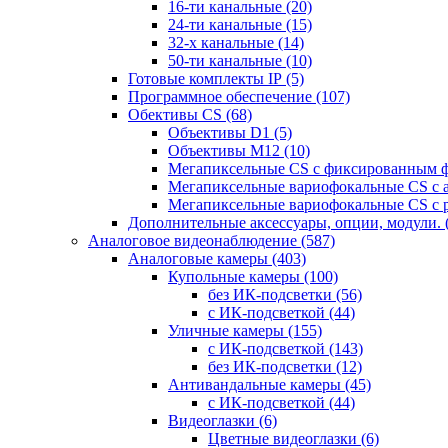
16-ти канальные
(20)
24-ти канальные
(15)
32-х канальные
(14)
50-ти канальные
(10)
Готовые комплекты IP
(5)
Программное обеспечение
(107)
Обективы CS
(68)
Объективы D1
(5)
Объективы M12
(10)
Мегапиксельные CS c фиксированным 
Мегапиксельные вариофокальные CS c 
Мегапиксельные вариофокальные CS c 
Дополнительные аксессуары, опции, модули.
Аналоговое видеонаблюдение
(587)
Аналоговые камеры
(403)
Купольные камеры
(100)
без ИК-подсветки
(56)
с ИК-подсветкой
(44)
Уличные камеры
(155)
с ИК-подсветкой
(143)
без ИК-подсветки
(12)
Антивандальные камеры
(45)
с ИК-подсветкой
(44)
Видеоглазки
(6)
Цветные видеоглазки
(6)