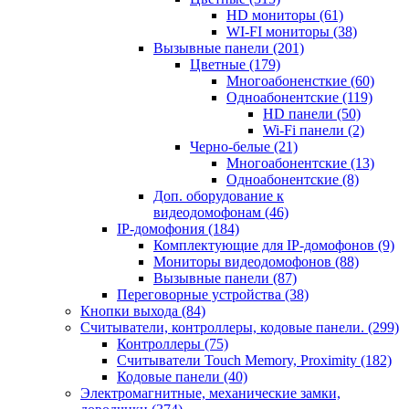
HD мониторы
(61)
WI-FI мониторы
(38)
Вызывные панели
(201)
Цветные
(179)
Многоабоненсткие
(60)
Одноабонентские
(119)
HD панели
(50)
Wi-Fi панели
(2)
Черно-белые
(21)
Многоабонентские
(13)
Одноабонентские
(8)
Доп. оборудование к
видеодомофонам
(46)
IP-домофония
(184)
Комплектующие для IP-домофонов
(9)
Мониторы видеодомофонов
(88)
Вызывные панели
(87)
Переговорные устройства
(38)
Кнопки выхода
(84)
Считыватели, контроллеры, кодовые панели.
(299)
Контроллеры
(75)
Считыватели Touch Memory, Proximity
(182)
Кодовые панели
(40)
Электромагнитные, механические замки,