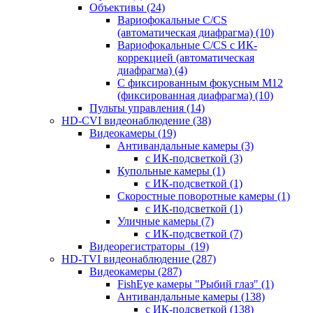
Объективы
(24)
Вариофокальные C/CS
(автоматическая диафрагма)
(10)
Вариофокальные C/CS с ИК-
коррекцией (автоматическая
диафрагма)
(4)
С фиксированным фокусным М12
(фиксированная диафрагма)
(10)
Пульты управления
(14)
HD-CVI видеонаблюдение
(38)
Видеокамеры
(19)
Антивандальные камеры
(3)
с ИК-подсветкой
(3)
Купольные камеры
(1)
с ИК-подсветкой
(1)
Скоростные поворотные камеры
(1)
с ИК-подсветкой
(1)
Уличные камеры
(7)
с ИК-подсветкой
(7)
Видеорегистраторы
(19)
HD-TVI видеонаблюдение
(287)
Видеокамеры
(287)
FishEye камеры "Рыбий глаз"
(1)
Антивандальные камеры
(138)
с ИК-подсветкой
(138)