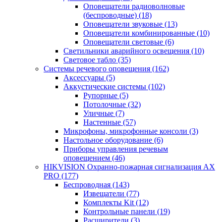
Оповещатели радиоволновые
(беспроводные)
(18)
Оповещатели звуковые
(13)
Оповещатели комбинированные
(10)
Оповещатели световые
(6)
Светильники аварийного освещения
(10)
Световое табло
(35)
Системы речевого оповещения
(162)
Аксессуары
(5)
Аккустические системы
(102)
Рупорные
(5)
Потолочные
(32)
Уличные
(7)
Настенные
(57)
Микрофоны, микрофонные консоли
(3)
Настольное оборудование
(6)
Приборы управления речевым
оповещением
(46)
HIKVISION Охранно-пожарная сигнализация AX
PRO
(177)
Беспроводная
(143)
Извещатели
(77)
Комплекты Kit
(12)
Контрольные панели
(19)
Расширители
(3)