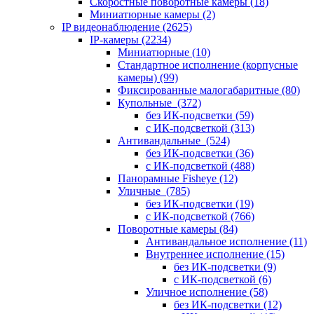
Скоростные поворотные камеры
(18)
Миниатюрные камеры
(2)
IP видеонаблюдение
(2625)
IP-камеры
(2234)
Миниатюрные
(10)
Стандартное исполнение (корпусные
камеры)
(99)
Фиксированные малогабаритные
(80)
Купольные
(372)
без ИК-подсветки
(59)
с ИК-подсветкой
(313)
Антивандальные
(524)
без ИК-подсветки
(36)
с ИК-подсветкой
(488)
Панорамные Fisheye
(12)
Уличные
(785)
без ИК-подсветки
(19)
с ИК-подсветкой
(766)
Поворотные камеры
(84)
Антивандальное исполнение
(11)
Внутреннее исполнение
(15)
без ИК-подсветки
(9)
с ИК-подсветкой
(6)
Уличное исполнение
(58)
без ИК-подсветки
(12)