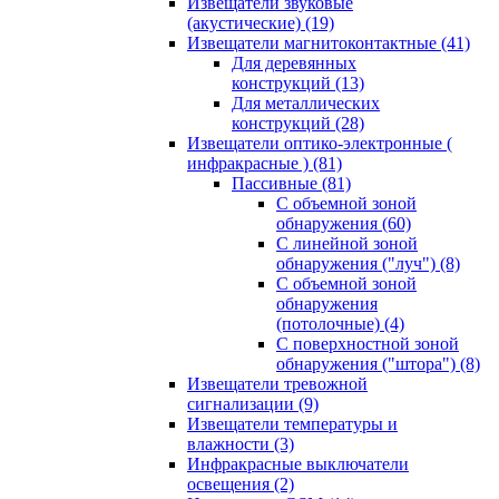
Извещатели звуковые
(акустические)
(19)
Извещатели магнитоконтактные
(41)
Для деревянных
конструкций
(13)
Для металлических
конструкций
(28)
Извещатели оптико-электронные (
инфракрасные )
(81)
Пассивные
(81)
С объемной зоной
обнаружения
(60)
С линейной зоной
обнаружения ("луч")
(8)
С объемной зоной
обнаружения
(потолочные)
(4)
С поверхностной зоной
обнаружения ("штора")
(8)
Извещатели тревожной
сигнализации
(9)
Извещатели температуры и
влажности
(3)
Инфракрасные выключатели
освещения
(2)