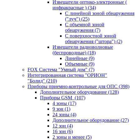
Извещатели оптико-электронные (
инфракрасные )
(34)
С линейной зоной обнаружения
("луч")
(25)
С объемной зоной
обнаружения
(7)
С поверхностной зоной
обнаружения ("штора")
(2)
Извещатели радиоволновые
(беспроводные)
(18)
Линейные
(9)
Объемные
(9)
FOX Система "Умный дом"
(7)
Интегрированная система "ОРИОН"
"Болид"
(210)
Приборы приемно-контрольные для ОПС
(398)
Дополнительное оборудование
(128)
Приборы GSM
(107)
4 зоны
(17)
9 зон
(1)
24 зоны
(4)
Дополнительное оборудование
(27)
12 зон
(4)
16 зон
(6)
2 зоны и менее
(5)