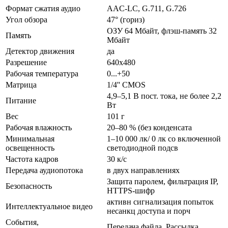
Формат сжатия аудио
AAC-LC, G.711, G.726
Угол обзора
47° (гориз)
ОЗУ 64 Мбайт, флэш-память 32
Память
Мбайт
Детектор движения
да
Разрешение
640x480
Рабочая температура
0...+50
Матрица
1/4'' CMOS
4,9–5,1 В пост. тока, не более 2,2
Питание
Вт
Вес
101 г
Рабочая влажность
20–80 % (без конденсата
Минимальная
1–10 000 лк/ 0 лк со включенной
освещенность
светодиодной подсв
Частота кадров
30 к/с
Передача аудиопотока
в двух направлениях
Защита паролем, фильтрация IP,
Безопасность
HTTPS-шифр
активн сигнализация попыток
Интеллектуальное видео
несанкц доступа и порч
События,
Передача файла, Рассылка