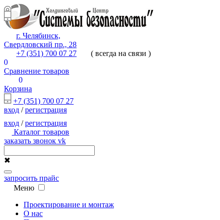
г. Челябинск,
Свердловский пр., 28
+7 (351) 700 07 27
( всегда на связи )
0
Сравнение товаров
0
Корзина
+7 (351) 700 07 27
вход
/
регистрация
вход
/
регистрация
Каталог товаров
заказать звонок
vk
✖
запросить прайс
Меню
Проектирование и монтаж
О нас