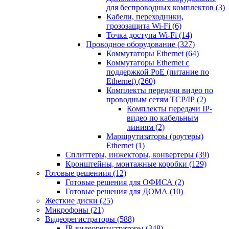
для беспроводных комплектов
(3)
Кабели, переходники,
грозозащита Wi-Fi
(6)
Точка доступа Wi-Fi
(14)
Проводное оборудование
(327)
Коммутаторы Ethernet
(64)
Коммутаторы Ethernet с
поддержкой PoE (питание по
Ethernet)
(260)
Комплекты передачи видео по
проводным сетям TCP/IP
(2)
Комплекты передачи IP-
видео по кабельным
линиям
(2)
Маршрутизаторы (роутеры)
Ethernet
(1)
Сплиттеры, инжекторы, конвертеры
(39)
Кронштейны, монтажные коробки
(129)
Готовые решениия
(12)
Готовые решения для ОФИСА
(2)
Готовые решения для ДОМА
(10)
Жесткие диски
(25)
Микрофоны
(21)
Видеорегистраторы
(588)
IP-видеорегистраторы
(348)