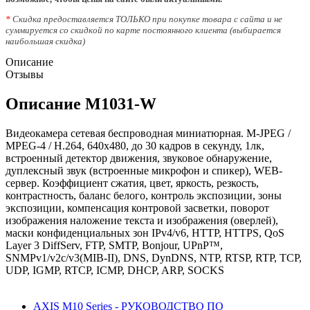
*
Скидка предоставляется ТОЛЬКО при покупке товара с сайта и не
суммируется со скидкой по карте постоянного клиента (выбирается
наибольшая скидка)
Описание
Отзывы
Описание M1031-W
Видеокамера сетевая беспроводная миниатюрная. M-JPEG /
MPEG-4 / H.264, 640x480, до 30 кадров в секунду, 1лк,
встроенный детектор движения, звуковое обнаружение,
дуплексный звук (встроенные микрофон и спикер), WEB-
сервер. Коэффициент сжатия, цвет, яркость, резкость,
контрастность, баланс белого, контроль экспозиции, зоны
экспозиции, компенсация контровой засветки, поворот
изображения наложение текста и изображения (оверлей),
маски конфиденциальных зон IPv4/v6, HTTP, HTTPS, QoS
Layer 3 DiffServ, FTP, SMTP, Bonjour, UPnP™,
SNMPv1/v2c/v3(MIB-II), DNS, DynDNS, NTP, RTSP, RTP, TCP,
UDP, IGMP, RTCP, ICMP, DHCP, ARP, SOCKS
AXIS M10 Series - РУКОВОДСТВО ПО