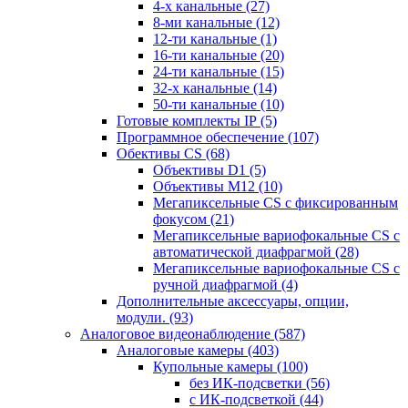
4-х канальные
(27)
8-ми канальные
(12)
12-ти канальные
(1)
16-ти канальные
(20)
24-ти канальные
(15)
32-х канальные
(14)
50-ти канальные
(10)
Готовые комплекты IP
(5)
Программное обеспечение
(107)
Обективы CS
(68)
Объективы D1
(5)
Объективы M12
(10)
Мегапиксельные CS c фиксированным
фокусом
(21)
Мегапиксельные вариофокальные CS c
автоматической диафрагмой
(28)
Мегапиксельные вариофокальные CS c
ручной диафрагмой
(4)
Дополнительные аксессуары, опции,
модули.
(93)
Аналоговое видеонаблюдение
(587)
Аналоговые камеры
(403)
Купольные камеры
(100)
без ИК-подсветки
(56)
с ИК-подсветкой
(44)