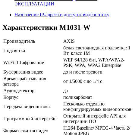
ЭКСПЛУАТАЦИИ
Назначение IP‐адреса и доступ к видеопотоку
Характеристики M1031-W
Производитель
AXIS
белая светодиодная подсветка: 1
Подсветка
Вт, класс 1M
WEP 64/128 бит, WPA/WPA2-
Wi-Fi: Шифрование
PSK, WPA, WPA2 Enterprise
Буферизация видео
до и после тревоги
Время срабатывания
от 1/5000 с до 1/4 с
затвора
Аудиодетектор
да
Корпус
поликарбонат
Несколько отдельно
Передача видеопотока
конфигурируемых видеопотоков
Открытый интерфейс API для
Программный интерфейс
интеграции ПО
H.264 Baseline/ MPEG-4 Часть 2/
Формат сжатия видео
Motion JPEG