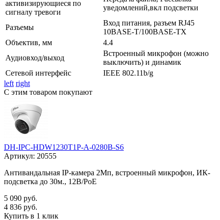
активизирующиеся по
уведомлений,вкл подсветки
сигналу тревоги
Вход питания, разъем RJ45
Разъемы
10BASE-T/100BASE-TX
Объектив, мм
4.4
Встроенный микрофон (можно
Аудиовход/выход
выключить) и динамик
Сетевой интерфейс
IEEE 802.11b/g
left
right
С этим товаром покупают
DH-IPC-HDW1230T1P-A-0280B-S6
Артикул:
20555
Антивандальная IP-камера 2Мп, встроенный микрофон, ИК-
подсветка до 30м., 12В/PoE
5 090 руб.
4 836 руб.
Купить в 1 клик