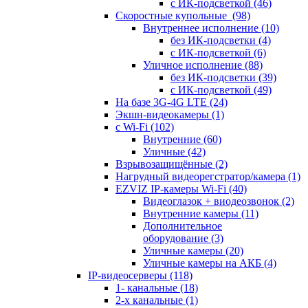
с ИК-подсветкой
(46)
Скоростные купольные
(98)
Внутреннее исполнение
(10)
без ИК-подсветки
(4)
с ИК-подсветкой
(6)
Уличное исполнение
(88)
без ИК-подсветки
(39)
с ИК-подсветкой
(49)
На базе 3G-4G LTE
(24)
Экшн-видеокамеры
(1)
с Wi-Fi
(102)
Внутренние
(60)
Уличные
(42)
Взрывозащищённые
(2)
Нагрудный видеорегстратор/камера
(1)
EZVIZ IP-камеры Wi-Fi
(40)
Видеоглазок + виодеозвонок
(2)
Внутренние камеры
(11)
Дополнительное
оборудование
(3)
Уличные камеры
(20)
Уличные камеры на АКБ
(4)
IP-видеосерверы
(118)
1- канальные
(18)
2-х канальные
(1)