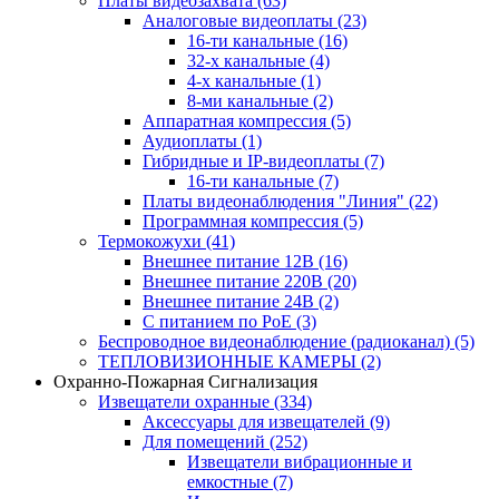
Платы видеозахвата
(63)
Аналоговые видеоплаты
(23)
16-ти канальные
(16)
32-х канальные
(4)
4-х канальные
(1)
8-ми канальные
(2)
Аппаратная компрессия
(5)
Аудиоплаты
(1)
Гибридные и IP-видеоплаты
(7)
16-ти канальные
(7)
Платы видеонаблюдения "Линия"
(22)
Программная компрессия
(5)
Термокожухи
(41)
Внешнее питание 12В
(16)
Внешнее питание 220В
(20)
Внешнее питание 24В
(2)
С питанием по PoE
(3)
Беспроводное видеонаблюдение (радиоканал)
(5)
ТЕПЛОВИЗИОННЫЕ КАМЕРЫ
(2)
Охранно-Пожарная Сигнализация
Извещатели охранные
(334)
Аксессуары для извещателей
(9)
Для помещений
(252)
Извещатели вибрационные и
емкостные
(7)