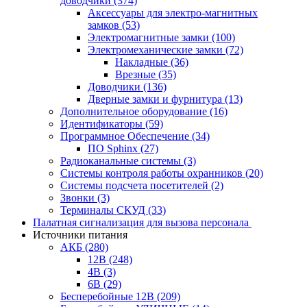
доводчики
(374)
Аксессуары для электро-магнитных
замков
(53)
Электромагнитные замки
(100)
Электромеханические замки
(72)
Накладные
(36)
Врезные
(35)
Доводчики
(136)
Дверные замки и фурнитура
(13)
Дополнительное оборудование
(16)
Идентификаторы
(59)
Программное Обеспечение
(34)
ПО Sphinx
(27)
Радиоканальные системы
(3)
Системы контроля работы охранников
(20)
Системы подсчета посетителей
(2)
Звонки
(3)
Терминалы СКУД
(33)
Палатная сигнализация для вызова персонала
Источники питания
АКБ
(280)
12В
(248)
4В
(3)
6В
(29)
Бесперебойные 12В
(209)