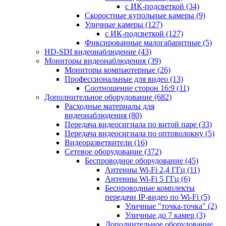
с ИК-подсветкой
(34)
Скоростные купольные камеры
(9)
Уличные камеры
(127)
с ИК-подсветкой
(127)
Фиксированные малогабаритные
(5)
HD-SDI видеонаблюдение
(43)
Мониторы видеонаблюдения
(39)
Мониторы компьютерные
(26)
Профессиональные для видео
(13)
Соотношение сторон 16:9
(11)
Дополнительное оборудование
(682)
Расходные материалы для
видеонаблюдения
(80)
Передача видеосигнала по витой паре
(33)
Передача видеосигнала по оптоволокну
(5)
Видеоразветвители
(16)
Сетевое оборудование
(372)
Беспроводное оборудование
(45)
Антенны Wi-Fi 2,4 ГГц
(11)
Антенны Wi-Fi 5 ГГц
(6)
Беспроводные комплекты
передачи IP-видео по Wi-Fi
(5)
Уличные "точка-точка"
(2)
Уличные до 7 камер
(3)
Дополнительное оборудование