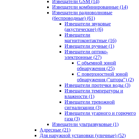
Извещатели GSM
(14)
Извещатели комбинированные
(14)
Извещатели радиоволновые
(беспроводные)
(61)
Извещатели звуковые
(акустические)
(6)
Извещатели
магнитоконтактные
(16)
Извещатели ручные
(1)
Извещатели оптико-
электронные
(27)
С объемной зоной
обнаружения
(25)
С поверхностной зоной
обнаружения ("штора")
(2)
Извещатели протечки воды
(3)
Извещатели температуры и
влажности
(1)
Извещатели тревожной
сигнализации
(3)
Извещатели угарного и горючего
газа
(3)
Извещатели ультразвуковые
(1)
Адресные
(21)
Для наружной установки (уличные)
(52)