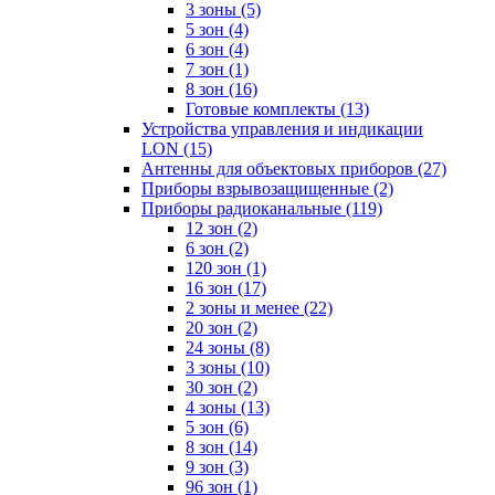
3 зоны
(5)
5 зон
(4)
6 зон
(4)
7 зон
(1)
8 зон
(16)
Готовые комплекты
(13)
Устройства управления и индикации
LON
(15)
Антенны для объектовых приборов
(27)
Приборы взрывозащищенные
(2)
Приборы радиоканальные
(119)
12 зон
(2)
6 зон
(2)
120 зон
(1)
16 зон
(17)
2 зоны и менее
(22)
20 зон
(2)
24 зоны
(8)
3 зоны
(10)
30 зон
(2)
4 зоны
(13)
5 зон
(6)
8 зон
(14)
9 зон
(3)
96 зон
(1)