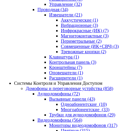
Управление
(32)
Проводная
(34)
Извещатели
(21)
Аккустические
(1)
Вибрационные
(3)
Инфрокрасные (ИК)
(7)
Магнитоконтактные
(3)
Периметральные
(2)
Совмещенные (ИК+СВЧ)
(3)
Тревожные кнопки
(2)
Клавиатура
(1)
Контрольная панель
(3)
Кронштейны
(7)
Оповещатели
(1)
Расширители
(1)
Системы Контроля и Управления Доступом
Домофоны и переговорные устрйства
(858)
Аудиодомофоны
(72)
Вызывные панели
(43)
Одноабонентские
(10)
Многоабонентские
(33)
Трубки для аудиодомофонов
(29)
Видеодомофоны
(564)
Мониторы видеодомофонов
(317)
Цветные
(315)