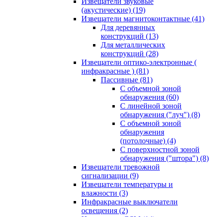
Извещатели звуковые
(акустические)
(19)
Извещатели магнитоконтактные
(41)
Для деревянных
конструкций
(13)
Для металлических
конструкций
(28)
Извещатели оптико-электронные (
инфракрасные )
(81)
Пассивные
(81)
С объемной зоной
обнаружения
(60)
С линейной зоной
обнаружения ("луч")
(8)
С объемной зоной
обнаружения
(потолочные)
(4)
С поверхностной зоной
обнаружения ("штора")
(8)
Извещатели тревожной
сигнализации
(9)
Извещатели температуры и
влажности
(3)
Инфракрасные выключатели
освещения
(2)