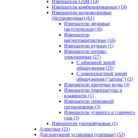
Извещатели GSM
(14)
Извещатели комбинированные
(14)
Извещатели радиоволновые
(беспроводные)
(61)
Извещатели звуковые
(акустические)
(6)
Извещатели
магнитоконтактные
(16)
Извещатели ручные
(1)
Извещатели оптико-
электронные
(27)
С объемной зоной
обнаружения
(25)
С поверхностной зоной
обнаружения ("штора")
(2)
Извещатели протечки воды
(3)
Извещатели температуры и
влажности
(1)
Извещатели тревожной
сигнализации
(3)
Извещатели угарного и горючего
газа
(3)
Извещатели ультразвуковые
(1)
Адресные
(21)
Для наружной установки (уличные)
(52)