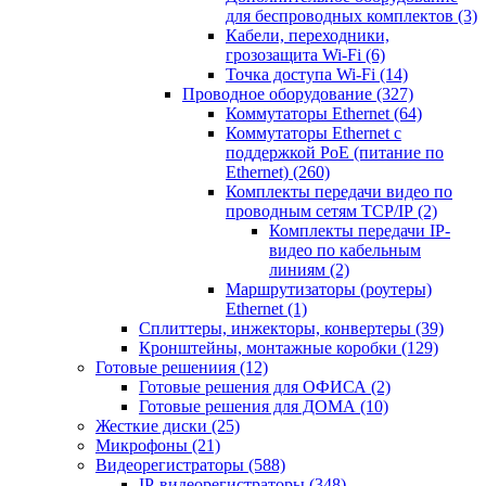
для беспроводных комплектов
(3)
Кабели, переходники,
грозозащита Wi-Fi
(6)
Точка доступа Wi-Fi
(14)
Проводное оборудование
(327)
Коммутаторы Ethernet
(64)
Коммутаторы Ethernet с
поддержкой PoE (питание по
Ethernet)
(260)
Комплекты передачи видео по
проводным сетям TCP/IP
(2)
Комплекты передачи IP-
видео по кабельным
линиям
(2)
Маршрутизаторы (роутеры)
Ethernet
(1)
Сплиттеры, инжекторы, конвертеры
(39)
Кронштейны, монтажные коробки
(129)
Готовые решениия
(12)
Готовые решения для ОФИСА
(2)
Готовые решения для ДОМА
(10)
Жесткие диски
(25)
Микрофоны
(21)
Видеорегистраторы
(588)
IP-видеорегистраторы
(348)