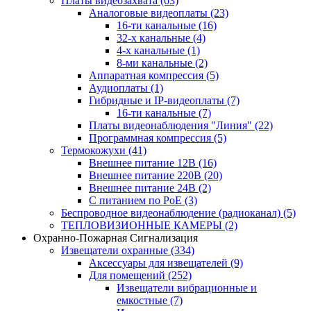
Платы видеозахвата
(63)
Аналоговые видеоплаты
(23)
16-ти канальные
(16)
32-х канальные
(4)
4-х канальные
(1)
8-ми канальные
(2)
Аппаратная компрессия
(5)
Аудиоплаты
(1)
Гибридные и IP-видеоплаты
(7)
16-ти канальные
(7)
Платы видеонаблюдения "Линия"
(22)
Программная компрессия
(5)
Термокожухи
(41)
Внешнее питание 12В
(16)
Внешнее питание 220В
(20)
Внешнее питание 24В
(2)
С питанием по PoE
(3)
Беспроводное видеонаблюдение (радиоканал)
(5)
ТЕПЛОВИЗИОННЫЕ КАМЕРЫ
(2)
Охранно-Пожарная Сигнализация
Извещатели охранные
(334)
Аксессуары для извещателей
(9)
Для помещений
(252)
Извещатели вибрационные и
емкостные
(7)