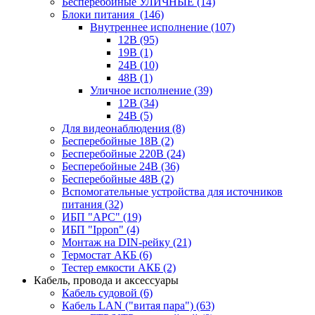
Бесперебойные УЛИЧНЫЕ
(14)
Блоки питания
(146)
Внутреннее исполнение
(107)
12В
(95)
19В
(1)
24В
(10)
48В
(1)
Уличное исполнение
(39)
12В
(34)
24В
(5)
Для видеонаблюдения
(8)
Бесперебойные 18В
(2)
Бесперебойные 220В
(24)
Бесперебойные 24В
(36)
Бесперебойные 48В
(2)
Вспомогательные устройства для источников
питания
(32)
ИБП "APC"
(19)
ИБП "Ippon"
(4)
Монтаж на DIN-рейку
(21)
Термостат АКБ
(6)
Тестер емкости АКБ
(2)
Кабель, провода и аксессуары
Кабель судовой
(6)
Кабель LAN ("витая пара")
(63)