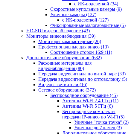
с ИК-подсветкой
(34)
Скоростные купольные камеры
(9)
Уличные камеры
(127)
с ИК-подсветкой
(127)
Фиксированные малогабаритные
(5)
HD-SDI видеонаблюдение
(43)
Мониторы видеонаблюдения
(39)
Мониторы компьютерные
(26)
Профессиональные для видео
(13)
Соотношение сторон 16:9
(11)
Дополнительное оборудование
(682)
Расходные материалы для
видеонаблюдения
(80)
Передача видеосигнала по витой паре
(33)
Передача видеосигнала по оптоволокну
(5)
Видеоразветвители
(16)
Сетевое оборудование
(372)
Беспроводное оборудование
(45)
Антенны Wi-Fi 2,4 ГГц
(11)
Антенны Wi-Fi 5 ГГц
(6)
Беспроводные комплекты
передачи IP-видео по Wi-Fi
(5)
Уличные "точка-точка"
(2)
Уличные до 7 камер
(3)
Дополнительное оборудование