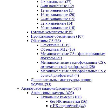
4-х канальные
(27)
8-ми канальные
(12)
12-ти канальные
(1)
16-ти канальные
(20)
24-ти канальные
(15)
32-х канальные
(14)
50-ти канальные
(10)
Готовые комплекты IP
(5)
Программное обеспечение
(107)
Обективы CS
(68)
Объективы D1
(5)
Объективы M12
(10)
Мегапиксельные CS c фиксированным
фокусом
(21)
Мегапиксельные вариофокальные CS c
автоматической диафрагмой
(28)
Мегапиксельные вариофокальные CS c
ручной диафрагмой
(4)
Дополнительные аксессуары, опции,
модули.
(93)
Аналоговое видеонаблюдение
(587)
Аналоговые камеры
(403)
Купольные камеры
(100)
без ИК-подсветки
(56)
с ИК-подсветкой
(44)