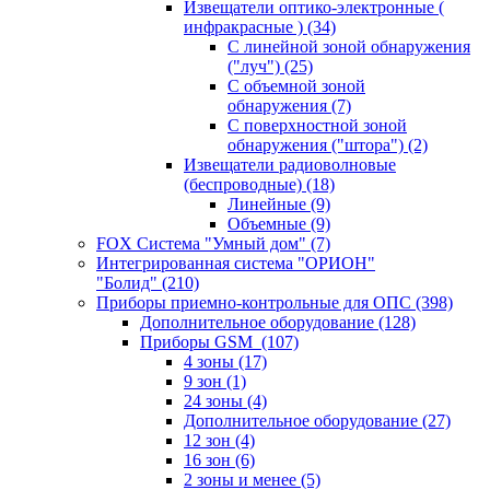
Извещатели оптико-электронные (
инфракрасные )
(34)
С линейной зоной обнаружения
("луч")
(25)
С объемной зоной
обнаружения
(7)
С поверхностной зоной
обнаружения ("штора")
(2)
Извещатели радиоволновые
(беспроводные)
(18)
Линейные
(9)
Объемные
(9)
FOX Система "Умный дом"
(7)
Интегрированная система "ОРИОН"
"Болид"
(210)
Приборы приемно-контрольные для ОПС
(398)
Дополнительное оборудование
(128)
Приборы GSM
(107)
4 зоны
(17)
9 зон
(1)
24 зоны
(4)
Дополнительное оборудование
(27)
12 зон
(4)
16 зон
(6)
2 зоны и менее
(5)