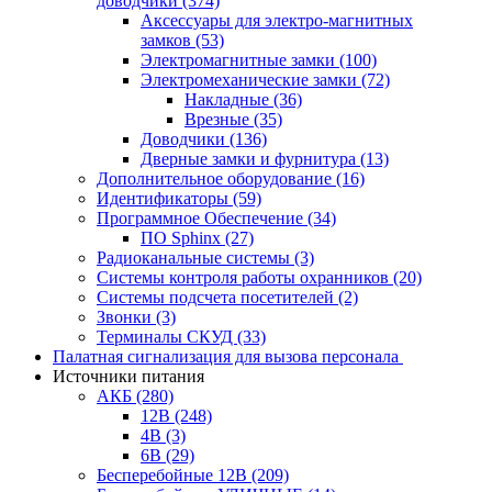
доводчики
(374)
Аксессуары для электро-магнитных
замков
(53)
Электромагнитные замки
(100)
Электромеханические замки
(72)
Накладные
(36)
Врезные
(35)
Доводчики
(136)
Дверные замки и фурнитура
(13)
Дополнительное оборудование
(16)
Идентификаторы
(59)
Программное Обеспечение
(34)
ПО Sphinx
(27)
Радиоканальные системы
(3)
Системы контроля работы охранников
(20)
Системы подсчета посетителей
(2)
Звонки
(3)
Терминалы СКУД
(33)
Палатная сигнализация для вызова персонала
Источники питания
АКБ
(280)
12В
(248)
4В
(3)
6В
(29)
Бесперебойные 12В
(209)