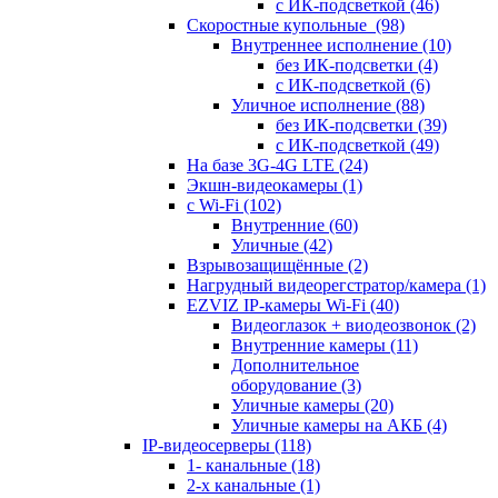
с ИК-подсветкой
(46)
Скоростные купольные
(98)
Внутреннее исполнение
(10)
без ИК-подсветки
(4)
с ИК-подсветкой
(6)
Уличное исполнение
(88)
без ИК-подсветки
(39)
с ИК-подсветкой
(49)
На базе 3G-4G LTE
(24)
Экшн-видеокамеры
(1)
с Wi-Fi
(102)
Внутренние
(60)
Уличные
(42)
Взрывозащищённые
(2)
Нагрудный видеорегстратор/камера
(1)
EZVIZ IP-камеры Wi-Fi
(40)
Видеоглазок + виодеозвонок
(2)
Внутренние камеры
(11)
Дополнительное
оборудование
(3)
Уличные камеры
(20)
Уличные камеры на АКБ
(4)
IP-видеосерверы
(118)
1- канальные
(18)
2-х канальные
(1)