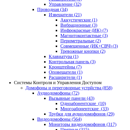
Управление
(32)
Проводная
(34)
Извещатели
(21)
Аккустические
(1)
Вибрационные
(3)
Инфрокрасные (ИК)
(7)
Магнитоконтактные
(3)
Периметральные
(2)
Совмещенные (ИК+СВЧ)
(3)
Тревожные кнопки
(2)
Клавиатура
(1)
Контрольная панель
(3)
Кронштейны
(7)
Оповещатели
(1)
Расширители
(1)
Системы Контроля и Управления Доступом
Домофоны и переговорные устрйства
(858)
Аудиодомофоны
(72)
Вызывные панели
(43)
Одноабонентские
(10)
Многоабонентские
(33)
Трубки для аудиодомофонов
(29)
Видеодомофоны
(564)
Мониторы видеодомофонов
(317)
Цветные
(315)