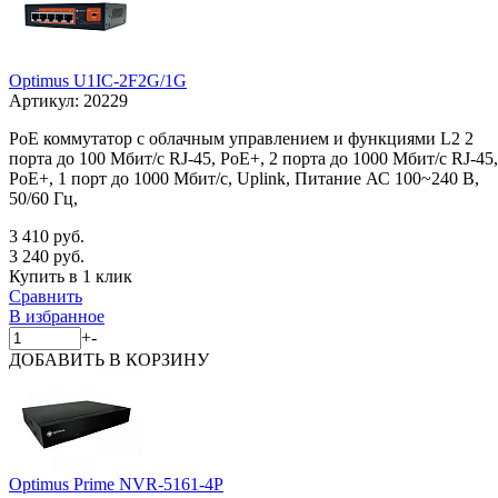
Optimus U1IC-2F2G/1G
Артикул:
20229
PoE коммутатор с облачным управлением и функциями L2 2
порта до 100 Мбит/с RJ-45, PoE+, 2 порта до 1000 Мбит/с RJ-45,
PoE+, 1 порт до 1000 Мбит/с, Uplink, Питание АС 100~240 В,
50/60 Гц,
3 410 руб.
3 240 руб.
Купить в 1 клик
Сравнить
В избранное
+
-
ДОБАВИТЬ
В КОРЗИНУ
Optimus Prime NVR-5161-4P