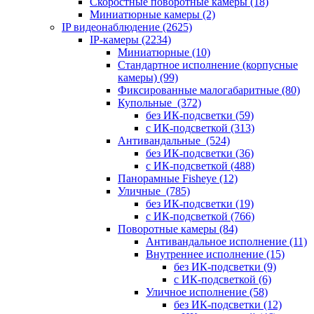
Скоростные поворотные камеры
(18)
Миниатюрные камеры
(2)
IP видеонаблюдение
(2625)
IP-камеры
(2234)
Миниатюрные
(10)
Стандартное исполнение (корпусные
камеры)
(99)
Фиксированные малогабаритные
(80)
Купольные
(372)
без ИК-подсветки
(59)
с ИК-подсветкой
(313)
Антивандальные
(524)
без ИК-подсветки
(36)
с ИК-подсветкой
(488)
Панорамные Fisheye
(12)
Уличные
(785)
без ИК-подсветки
(19)
с ИК-подсветкой
(766)
Поворотные камеры
(84)
Антивандальное исполнение
(11)
Внутреннее исполнение
(15)
без ИК-подсветки
(9)
с ИК-подсветкой
(6)
Уличное исполнение
(58)
без ИК-подсветки
(12)