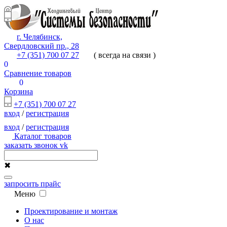
г. Челябинск,
Свердловский пр., 28
+7 (351) 700 07 27
( всегда на связи )
0
Сравнение товаров
0
Корзина
+7 (351) 700 07 27
вход
/
регистрация
вход
/
регистрация
Каталог товаров
заказать звонок
vk
✖
запросить прайс
Меню
Проектирование и монтаж
О нас