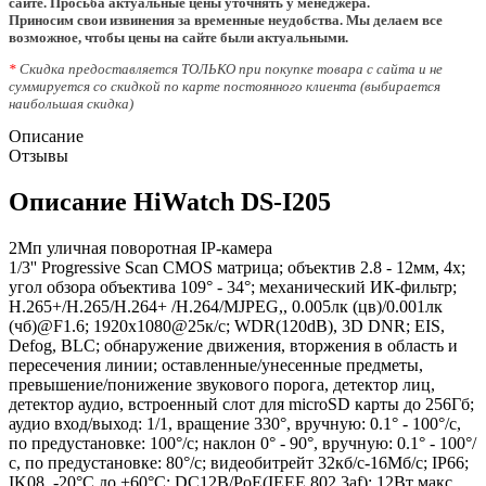
сайте. Просьба актуальные цены уточнять у менеджера.
Приносим свои извинения за временные неудобства. Мы делаем все
возможное, чтобы цены на сайте были актуальными.
*
Скидка предоставляется ТОЛЬКО при покупке товара с сайта и не
суммируется со скидкой по карте постоянного клиента (выбирается
наибольшая скидка)
Описание
Отзывы
Описание HiWatch DS-I205
2Мп уличная поворотная IP-камера
1/3'' Progressive Scan CMOS матрица; объектив 2.8 - 12мм, 4x;
угол обзора объектива 109° - 34°; механический ИК-фильтр;
H.265+/H.265/H.264+ /H.264/MJPEG,, 0.005лк (цв)/0.001лк
(чб)@F1.6; 1920х1080@25к/с; WDR(120dB), 3D DNR; EIS,
Defog, BLC; обнаружение движения, вторжения в область и
пересечения линии; оставленные/унесенные предметы,
превышение/понижение звукового порога, детектор лиц,
детектор аудио, встроенный слот для microSD карты до 256Гб;
аудио вход/выход: 1/1, вращение 330°, вручную: 0.1° - 100°/с,
по предустановке: 100°/с; наклон 0° - 90°, вручную: 0.1° - 100°/
с, по предустановке: 80°/с; видеобитрейт 32кб/с-16Мб/с; IP66;
IK08, -20°C до +60°C; DC12В/PoE(IEEE 802.3af); 12Вт макс.