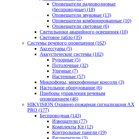
Оповещатели радиоволновые
(беспроводные)
(18)
Оповещатели звуковые
(13)
Оповещатели комбинированные
(10)
Оповещатели световые
(6)
Светильники аварийного освещения
(10)
Световое табло
(35)
Системы речевого оповещения
(162)
Аксессуары
(5)
Аккустические системы
(102)
Рупорные
(5)
Потолочные
(32)
Уличные
(7)
Настенные
(57)
Микрофоны, микрофонные консоли
(3)
Настольное оборудование
(6)
Приборы управления речевым
оповещением
(46)
HIKVISION Охранно-пожарная сигнализация AX
PRO
(177)
Беспроводная
(143)
Извещатели
(77)
Комплекты Kit
(12)
Контрольные панели
(19)
Расширители
(3)