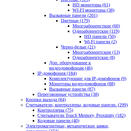
HD мониторы
(61)
WI-FI мониторы
(38)
Вызывные панели
(201)
Цветные
(179)
Многоабоненсткие
(60)
Одноабонентские
(119)
HD панели
(50)
Wi-Fi панели
(2)
Черно-белые
(21)
Многоабонентские
(13)
Одноабонентские
(8)
Доп. оборудование к
видеодомофонам
(46)
IP-домофония
(184)
Комплектующие для IP-домофонов
(9)
Мониторы видеодомофонов
(88)
Вызывные панели
(87)
Переговорные устройства
(38)
Кнопки выхода
(84)
Считыватели, контроллеры, кодовые панели.
(299)
Контроллеры
(75)
Считыватели Touch Memory, Proximity
(182)
Кодовые панели
(40)
Электромагнитные, механические замки,