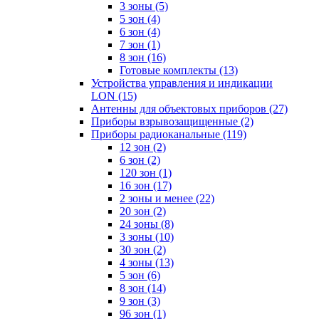
3 зоны
(5)
5 зон
(4)
6 зон
(4)
7 зон
(1)
8 зон
(16)
Готовые комплекты
(13)
Устройства управления и индикации
LON
(15)
Антенны для объектовых приборов
(27)
Приборы взрывозащищенные
(2)
Приборы радиоканальные
(119)
12 зон
(2)
6 зон
(2)
120 зон
(1)
16 зон
(17)
2 зоны и менее
(22)
20 зон
(2)
24 зоны
(8)
3 зоны
(10)
30 зон
(2)
4 зоны
(13)
5 зон
(6)
8 зон
(14)
9 зон
(3)
96 зон
(1)