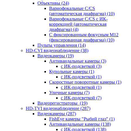
Объективы
(24)
Вариофокальные C/CS
(автоматическая диафрагма)
(10)
Вариофокальные C/CS с ИК-
коррекцией (автоматическая
диафрагма)
(4)
С фиксированным фокусным М12
(фиксированная диафрагма)
(10)
Пульты управления
(14)
HD-CVI видеонаблюдение
(38)
Видеокамеры
(19)
Антивандальные камеры
(3)
с ИК-подсветкой
(3)
Купольные камеры
(1)
с ИК-подсветкой
(1)
Скоростные поворотные камеры
(1)
с ИК-подсветкой
(1)
Уличные камеры
(7)
с ИК-подсветкой
(7)
Видеорегистраторы
(19)
HD-TVI видеонаблюдение
(287)
Видеокамеры
(287)
FishEye камеры "Рыбий глаз"
(1)
Антивандальные камеры
(138)
с ИК-подсветкой
(138)