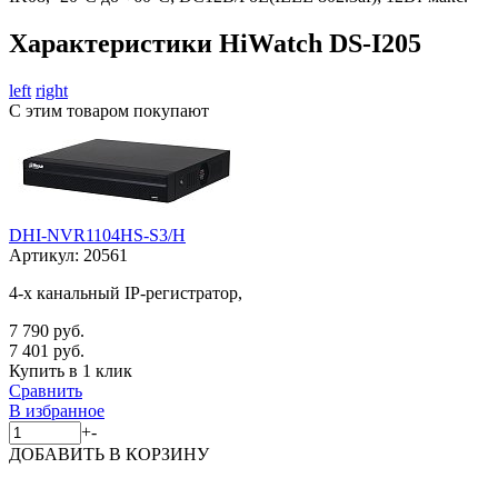
Характеристики HiWatch DS-I205
left
right
С этим товаром покупают
DHI-NVR1104HS-S3/H
Артикул:
20561
4-х канальный IP-регистратор,
7 790 руб.
7 401 руб.
Купить в 1 клик
Сравнить
В избранное
+
-
ДОБАВИТЬ
В КОРЗИНУ